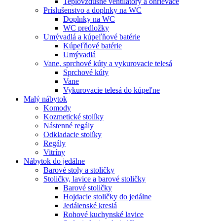
Teplovzdušné ventilátory a ohrievače
Príslušenstvo a doplnky na WC
Doplnky na WC
WC predložky
Umývadlá a kúpeľňové batérie
Kúpeľňové batérie
Umývadlá
Vane, sprchové kúty a vykurovacie telesá
Sprchové kúty
Vane
Vykurovacie telesá do kúpeľne
Malý nábytok
Komody
Kozmetické stolíky
Nástenné regály
Odkladacie stolíky
Regály
Vitríny
Nábytok do jedálne
Barové stoly a stoličky
Stoličky, lavice a barové stoličky
Barové stoličky
Hojdacie stoličky do jedálne
Jedálenské kreslá
Rohové kuchynské lavice