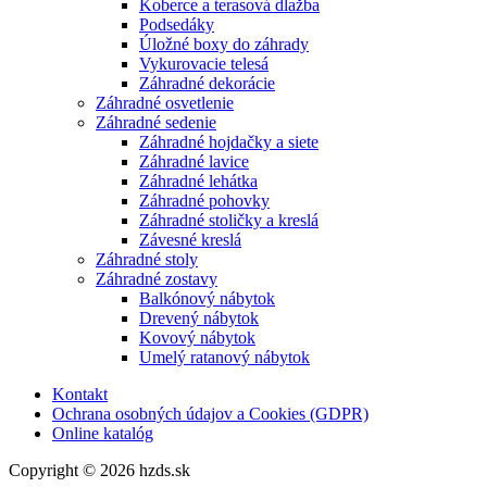
Koberce a terasová dlažba
Podsedáky
Úložné boxy do záhrady
Vykurovacie telesá
Záhradné dekorácie
Záhradné osvetlenie
Záhradné sedenie
Záhradné hojdačky a siete
Záhradné lavice
Záhradné lehátka
Záhradné pohovky
Záhradné stoličky a kreslá
Závesné kreslá
Záhradné stoly
Záhradné zostavy
Balkónový nábytok
Drevený nábytok
Kovový nábytok
Umelý ratanový nábytok
Kontakt
Ochrana osobných údajov a Cookies (GDPR)
Online katalóg
Copyright © 2026 hzds.sk