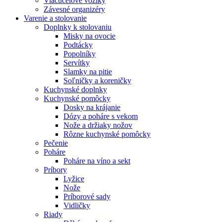
Viacúčelové vozíky
Závesné organizéry
Varenie a stolovanie
Doplnky k stolovaniu
Misky na ovocie
Podtácky
Popolníky
Servítky
Slamky na pitie
Soľničky a koreničky
Kuchynské doplnky
Kuchynské pomôcky
Dosky na krájanie
Dózy a poháre s vekom
Nože a držiaky nožov
Rôzne kuchynské pomôcky
Pečenie
Poháre
Poháre na víno a sekt
Príbory
Lyžice
Nože
Príborové sady
Vidličky
Riady