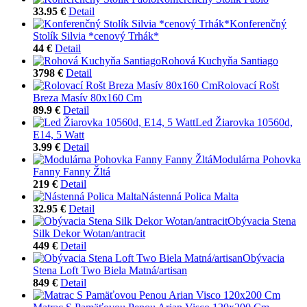
33.95 €
Detail
Konferenčný
Stolík Silvia *cenový Trhák*
44 €
Detail
Rohová Kuchyňa Santiago
3798 €
Detail
Rolovací Rošt
Breza Masív 80x160 Cm
89.9 €
Detail
Led Žiarovka 10560d,
E14, 5 Watt
3.99 €
Detail
Modulárna Pohovka
Fanny Fanny Žltá
219 €
Detail
Nástenná Polica Malta
32.95 €
Detail
Obývacia Stena
Silk Dekor Wotan/antracit
449 €
Detail
Obývacia
Stena Loft Two Biela Matná/artisan
849 €
Detail