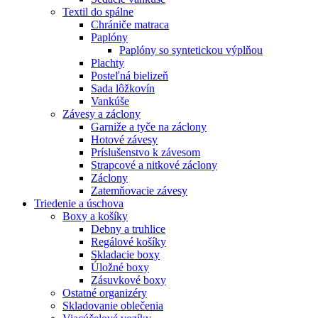
Textil do spálne
Chrániče matraca
Paplóny
Paplóny so syntetickou výplňou
Plachty
Posteľná bielizeň
Sada lôžkovín
Vankúše
Závesy a záclony
Garniže a tyče na záclony
Hotové závesy
Príslušenstvo k závesom
Strapcové a nitkové záclony
Záclony
Zatemňovacie závesy
Triedenie a úschova
Boxy a košíky
Debny a truhlice
Regálové košíky
Skladacie boxy
Úložné boxy
Zásuvkové boxy
Ostatné organizéry
Skladovanie oblečenia