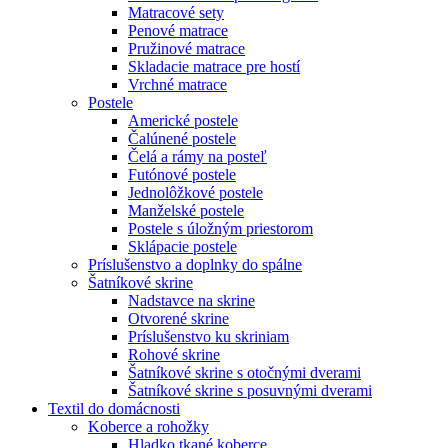
Matracové sety
Penové matrace
Pružinové matrace
Skladacie matrace pre hostí
Vrchné matrace
Postele
Americké postele
Čalúnené postele
Čelá a rámy na posteľ
Futónové postele
Jednolôžkové postele
Manželské postele
Postele s úložným priestorom
Sklápacie postele
Príslušenstvo a doplnky do spálne
Šatníkové skrine
Nadstavce na skrine
Otvorené skrine
Príslušenstvo ku skriniam
Rohové skrine
Šatníkové skrine s otočnými dverami
Šatníkové skrine s posuvnými dverami
Textil do domácnosti
Koberce a rohožky
Hladko tkané koberce