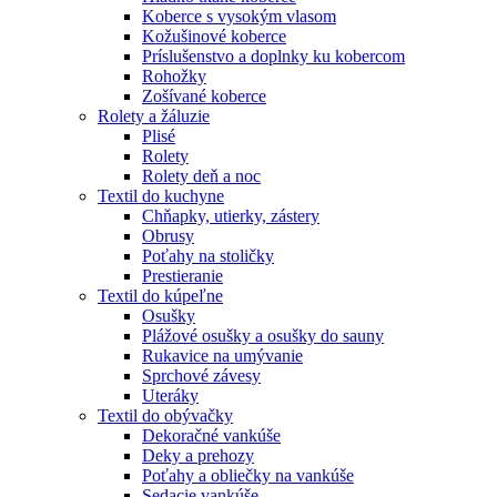
Koberce s vysokým vlasom
Kožušinové koberce
Príslušenstvo a doplnky ku kobercom
Rohožky
Zošívané koberce
Rolety a žáluzie
Plisé
Rolety
Rolety deň a noc
Textil do kuchyne
Chňapky, utierky, zástery
Obrusy
Poťahy na stoličky
Prestieranie
Textil do kúpeľne
Osušky
Plážové osušky a osušky do sauny
Rukavice na umývanie
Sprchové závesy
Uteráky
Textil do obývačky
Dekoračné vankúše
Deky a prehozy
Poťahy a obliečky na vankúše
Sedacie vankúše