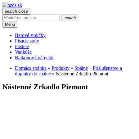
search
close
search
Menu
Barové stoličky
Písacie stoly
Postele
Vankúše
Balkónový nábytok
Domáca stránka
»
Produkty
»
Spálne
»
Príslušenstvo a
doplnky do spálne
»
Nástenné Zrkadlo Piemont
Nástenné Zrkadlo Piemont