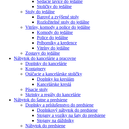
Sedacie lavice do jedálne
Stoličky do jedálne
Stoly do jedálne
Barové a zvýšené stoly
Rozložitelné stoly do jedálne
Vitríny, komody a police do jedálne
Komody do jedálne
Police do jedálne
Príborníky a kredence
Vitríny do jedálne
Zostavy do jedálne
Nábytok do kancelárie a pracovne
Doplnky do kancelárie
Kontajnery
Otáčacie a kancelárske stoličky
Doplnky ku kreslám
Kancelárske kreslá
Písacie stoly
Skrinky a regály do kancelárie
Nábytok do šatne a predsiene
Doplnky a príslušenstvo do predsiene
Doplnkový nábytok do predsiene
Stojany a vozíky na šaty do predsiene
Stojany na dáždníky
Nábytok do predsiene