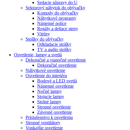
Sedacie súpravy do U
Sektorový nábytok do obývačky
Komody do obývačky
Nábytkové programy
Nástenné police
Regály a deliace steny
Vitríny
Stolíky do obývačky
Odkladacie stolíky
TV a audio stolíky
Osvetlenie, lampy a svetlá
Dekoračné a vianočné osvetlenie
Dekoračné osvetlenie
Nábytkové osvetlenie
Osvetlenie do interiéru
Bodové a LED svetlá
Nástenné osvetlenie
Nočné lampy
Stojacie lampy
Stolné lampy
Stropné osvetlenie
Závesné osvetlenie
Príslušenstvo k osvetleniu
Stropné ventilátory
Vonkajšie osvetlenie