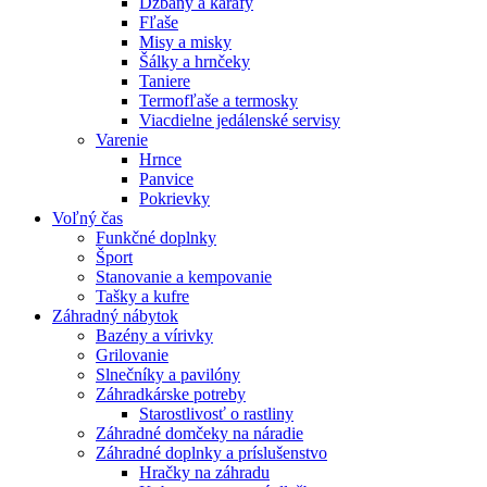
Džbány a karafy
Fľaše
Misy a misky
Šálky a hrnčeky
Taniere
Termofľaše a termosky
Viacdielne jedálenské servisy
Varenie
Hrnce
Panvice
Pokrievky
Voľný čas
Funkčné doplnky
Šport
Stanovanie a kempovanie
Tašky a kufre
Záhradný nábytok
Bazény a vírivky
Grilovanie
Slnečníky a pavilóny
Záhradkárske potreby
Starostlivosť o rastliny
Záhradné domčeky na náradie
Záhradné doplnky a príslušenstvo
Hračky na záhradu