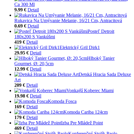
Ca 300 Ml
9.99 €
Detail
Rukavica Na Umývanie Melanie, 16/21 Cm, Antracitová
0.69 €
Detail
Posteľ Detroit
180x200 S Vankúšmi
419 €
Detail
Elektrický Gril Dirk1
29.95 €
Detail
Hlboký Tanier
Gourmet, Ø: 20,5cm
12.99 €
Detail
Detská Hracia Sada Deluxe
Art
209 €
Detail
Vonkajší Koberec Miami
19.98 €
Detail
Komoda Fosca
169 €
Detail
Komoda Cariba 124cm
179 €
Detail
Izba Pre Mládež Point
469 €
Detail
Konferenčný Stolík Paolo