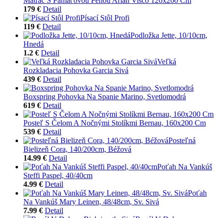
Matrac S Pamäťovou Penou Arian Visco 120x200 Cm
179 €
Detail
Písací Stôl Profi
119 €
Detail
Podložka Jette, 10/10cm,
Hnedá
1.2 €
Detail
Veľká
Rozkladacia Pohovka Garcia Sivá
439 €
Detail
Boxspring Pohovka Na Spanie Marino, Svetlomodrá
619 €
Detail
Posteľ S Čelom A Nočnými Stolíkmi Bernau, 160x200 Cm
539 €
Detail
Posteľná
Bielizeň Cora, 140/200cm, Béžová
14.99 €
Detail
Poťah Na Vankúš
Steffi Paspel, 40/40cm
4.99 €
Detail
Poťah
Na Vankúš Mary Leinen, 48/48cm, Sv. Sivá
7.99 €
Detail