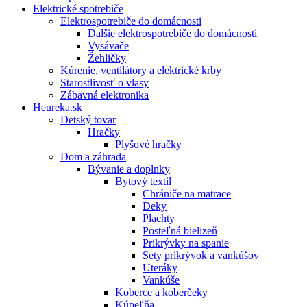
Elektrické spotrebiče
Elektrospotrebiče do domácnosti
Dalšie elektrospotrebiče do domácnosti
Vysávače
Žehličky
Kúrenie, ventilátory a elektrické krby
Starostlivosť o vlasy
Zábavná elektronika
Heureka.sk
Detský tovar
Hračky
Plyšové hračky
Dom a záhrada
Bývanie a doplnky
Bytový textil
Chrániče na matrace
Deky
Plachty
Posteľná bielizeň
Prikrývky na spanie
Sety prikrývok a vankúšov
Uteráky
Vankúše
Koberce a koberčeky
Kúpeľňa