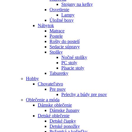
Stojany na kefky
Osvetlenie
Lampy
Úložné boxy
Nábytok
Matrace
Postele
Rošty do postelí
Sedacie súpravy
Stolíky
Nočné stolíky
PC stoly
Písacie stoly
Taburetky
Hobby
Chovateľstvo
Pre psov
Pelechy a búdy pre psov
Oblečenie a móda
Dámske oblečenie
Dámske župany
Detské oblečenie
Detské čiapky
Detské ponožky
Pyžamká a košieľky