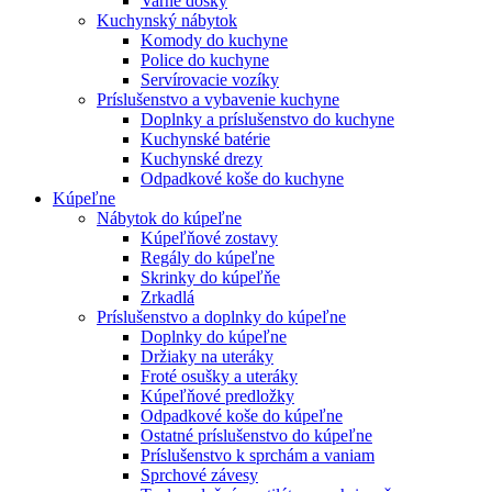
Varné dosky
Kuchynský nábytok
Komody do kuchyne
Police do kuchyne
Servírovacie vozíky
Príslušenstvo a vybavenie kuchyne
Doplnky a príslušenstvo do kuchyne
Kuchynské batérie
Kuchynské drezy
Odpadkové koše do kuchyne
Kúpeľne
Nábytok do kúpeľne
Kúpeľňové zostavy
Regály do kúpeľne
Skrinky do kúpeľňe
Zrkadlá
Príslušenstvo a doplnky do kúpeľne
Doplnky do kúpeľne
Držiaky na uteráky
Froté osušky a uteráky
Kúpeľňové predložky
Odpadkové koše do kúpeľne
Ostatné príslušenstvo do kúpeľne
Príslušenstvo k sprchám a vaniam
Sprchové závesy