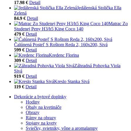
17.98 €
Detail
Jedálenská Stolička Ella
Zelená
84.9 €
Detail
Matrac Zo
Studenej Peny H3/h5 King Coco 140
479 €
Detail
Čalúnená Posteľ S Roštom Reda 2, 160x200, Sivá
599 €
Detail
Kredenc Florina
309 €
Detail
Záhradná Pohovka Viola
Sivá
919 €
Detail
Kreslo Stanka Sivá
119 €
Detail
Dekorácie a bytové doplnky
Hodiny
Obaly na kvetináče
Obrazy
Rámy na obrazy
Stojany na kvety
Sviečky, svietniky, vône a aromalampy