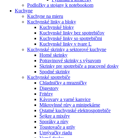
Podložky a stojany k notebookom
Kuchyne
Kuchyne na mieru
Kuchynské linky a bloky
Kuchynské bloky
Kuchynské linky bez spotrebičov
Kuchynské linky so spotrebičmi
Kuchynské linky v tvare L
Kuchynské skrinky a sektorové kuchyne
Horné skrinky
Potravinové skrinky s výsuvom
Skrinky pre spotrebiče a pracovné dosky
Spodné skrinky
Kuchynské spotrebiče
Chladničky a mrazničky
Digestory
Fritézy
Kávovary a varné kanvice
Mikrovlnné rúry a minipekárne
Ostatné kuchynské elektrospotrebiče
Šejkre a mixéry
Sporáky a rúry
Toustovače a grily
Umývačky riadu