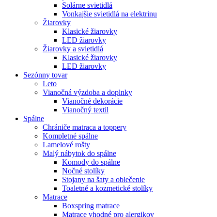
Solárne svietidlá
Vonkajšie svietidlá na elektrinu
Žiarovky
Klasické žiarovky
LED žiarovky
Žiarovky a svietidlá
Klasické žiarovky
LED žiarovky
Sezónny tovar
Leto
Vianočná výzdoba a doplnky
Vianočné dekorácie
Vianočný textil
Spálne
Chrániče matraca a toppery
Kompletné spálne
Lamelové rošty
Malý nábytok do spálne
Komody do spálne
Nočné stolíky
Stojany na šaty a oblečenie
Toaletné a kozmetické stolíky
Matrace
Boxspring matrace
Matrace vhodné pro alergikov