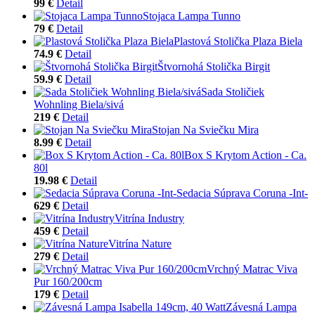
99 €
Detail
Stojaca Lampa Tunno
79 €
Detail
Plastová Stolička Plaza Biela
74.9 €
Detail
Štvornohá Stolička Birgit
59.9 €
Detail
Sada Stoličiek
Wohnling Biela/sivá
219 €
Detail
Stojan Na Sviečku Mira
8.99 €
Detail
Box S Krytom Action - Ca.
80l
19.98 €
Detail
Sedacia Súprava Coruna -Int-
629 €
Detail
Vitrína Industry
459 €
Detail
Vitrína Nature
279 €
Detail
Vrchný Matrac Viva
Pur 160/200cm
179 €
Detail
Závesná Lampa