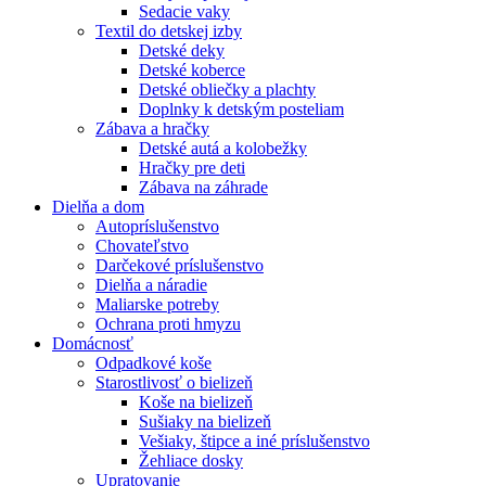
Sedacie vaky
Textil do detskej izby
Detské deky
Detské koberce
Detské obliečky a plachty
Doplnky k detským posteliam
Zábava a hračky
Detské autá a kolobežky
Hračky pre deti
Zábava na záhrade
Dielňa a dom
Autopríslušenstvo
Chovateľstvo
Darčekové príslušenstvo
Dielňa a náradie
Maliarske potreby
Ochrana proti hmyzu
Domácnosť
Odpadkové koše
Starostlivosť o bielizeň
Koše na bielizeň
Sušiaky na bielizeň
Vešiaky, štipce a iné príslušenstvo
Žehliace dosky
Upratovanie