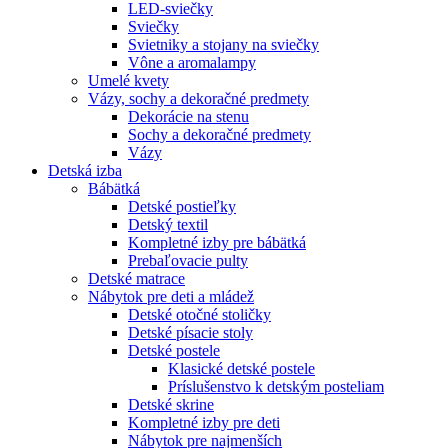
LED-sviečky
Sviečky
Svietniky a stojany na sviečky
Vône a aromalampy
Umelé kvety
Vázy, sochy a dekoračné predmety
Dekorácie na stenu
Sochy a dekoračné predmety
Vázy
Detská izba
Bábätká
Detské postieľky
Detský textil
Kompletné izby pre bábätká
Prebaľovacie pulty
Detské matrace
Nábytok pre deti a mládež
Detské otočné stoličky
Detské písacie stoly
Detské postele
Klasické detské postele
Príslušenstvo k detským posteliam
Detské skrine
Kompletné izby pre deti
Nábytok pre najmenších