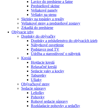
Lavice do predsiene a šatne
Predsieňové skrine
Vešiakové panely
Vešiaky na stenu
Skrinky na topánky a regály
Vešiakové steny a predsieňové zostavy
Zrkadlá do predsiene
Obývacie izby
Doplnky do obývačky
Doplnky a príslušenstvo do obývacích izieb
Nábytkové osvetlenie
Podstavce pod TV
Údržba a starostlivosť o nábytok
Kreslá
Hojdacie kreslá
Relaxačné kreslá
Sedacie vaky a kocky
Taburetky
Ušiaky
Obývačkové steny
Sedacie súpravy
Leňošky
Pohovky
Rohové sedacie súpravy
Rozkladacie pohovky a sedačky