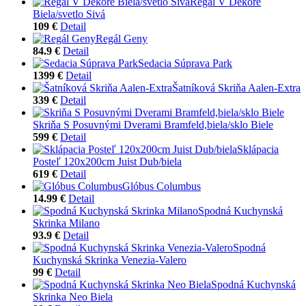
Regál V Dekore
Biela/svetlo Sivá
109 €
Detail
Regál Geny
84.9 €
Detail
Sedacia Súprava Park
1399 €
Detail
Šatníková Skriňa Aalen-Extra
339 €
Detail
Skriňa S Posuvnými Dverami Bramfeld,biela/sklo Biele
599 €
Detail
Sklápacia
Posteľ 120x200cm Juist Dub/biela
619 €
Detail
Glóbus Columbus
14.99 €
Detail
Spodná Kuchynská
Skrinka Milano
93.9 €
Detail
Spodná
Kuchynská Skrinka Venezia-Valero
99 €
Detail
Spodná Kuchynská
Skrinka Neo Biela