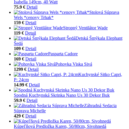
Isabella 149cm, 40 Watt
75.9 €
Detail
Stolová Súprava
Wels *cenovy Trhak*
159 €
Detail
Stropný Ventilátor Wade
119 €
Detail
Detská Šmýkala Elephant
Šedá
109 €
Detail
Pasparta Cadore
169 €
Detail
Pohovka Viska Sivá
1299 €
Detail
Kuchynské Sitko Capri,
P: 24cm
14.99 €
Detail
Spodná Kuchynská Skrinka Nano Us 30 Dekor Buk
59.9 €
Detail
Záhradná Sedacia
Súprava Michelle
429 €
Detail
Kúpeľňová Predložka Karen, 50/80cm, Sivohnedá