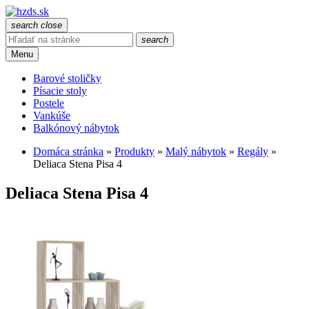
search
close
search
Menu
Barové stoličky
Písacie stoly
Postele
Vankúše
Balkónový nábytok
Domáca stránka
»
Produkty
»
Malý nábytok
»
Regály
»
Deliaca Stena Pisa 4
Deliaca Stena Pisa 4