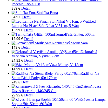
Pečenie Etv7460ss
389 €
Detail
Stolička Enna
54.9 €
Detail
Led
Lampa Na Písací Stôl Nihat V:51cm, 5 Watt
15.99 €
Detail
Termofľaša Glitter, 500ml
12.99 €
Detail
Kozmetický Stolík Sara
149 €
Detail
Dekoračná
Vetvička Annika, Výška: 65cm
24.95 €
Detail
Váza Monte, V: 18cm
14.99 €
Detail
Radiátor Na
Stenu Bielej Farby 60x170cm
749 €
Detail
Zatemňovací
Záves Riccardo, 140/245 Cm
29.95 €
Detail
Závesná Lampa
Sophia 50/150cm, 60 Watt