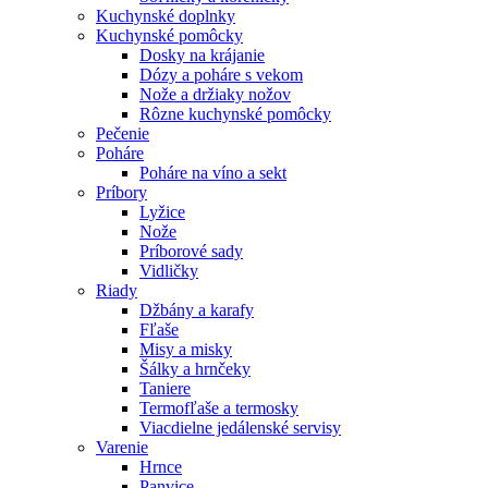
Kuchynské doplnky
Kuchynské pomôcky
Dosky na krájanie
Dózy a poháre s vekom
Nože a držiaky nožov
Rôzne kuchynské pomôcky
Pečenie
Poháre
Poháre na víno a sekt
Príbory
Lyžice
Nože
Príborové sady
Vidličky
Riady
Džbány a karafy
Fľaše
Misy a misky
Šálky a hrnčeky
Taniere
Termofľaše a termosky
Viacdielne jedálenské servisy
Varenie
Hrnce
Panvice