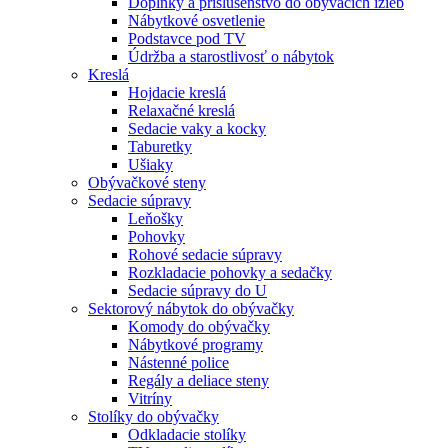
Doplnky a príslušenstvo do obývacích izieb
Nábytkové osvetlenie
Podstavce pod TV
Údržba a starostlivosť o nábytok
Kreslá
Hojdacie kreslá
Relaxačné kreslá
Sedacie vaky a kocky
Taburetky
Ušiaky
Obývačkové steny
Sedacie súpravy
Leňošky
Pohovky
Rohové sedacie súpravy
Rozkladacie pohovky a sedačky
Sedacie súpravy do U
Sektorový nábytok do obývačky
Komody do obývačky
Nábytkové programy
Nástenné police
Regály a deliace steny
Vitríny
Stolíky do obývačky
Odkladacie stolíky