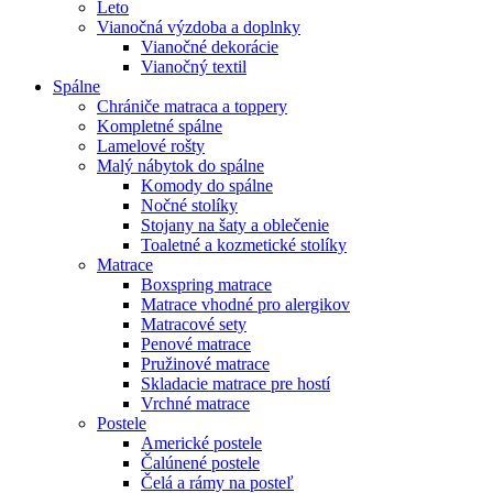
Leto
Vianočná výzdoba a doplnky
Vianočné dekorácie
Vianočný textil
Spálne
Chrániče matraca a toppery
Kompletné spálne
Lamelové rošty
Malý nábytok do spálne
Komody do spálne
Nočné stolíky
Stojany na šaty a oblečenie
Toaletné a kozmetické stolíky
Matrace
Boxspring matrace
Matrace vhodné pro alergikov
Matracové sety
Penové matrace
Pružinové matrace
Skladacie matrace pre hostí
Vrchné matrace
Postele
Americké postele
Čalúnené postele
Čelá a rámy na posteľ