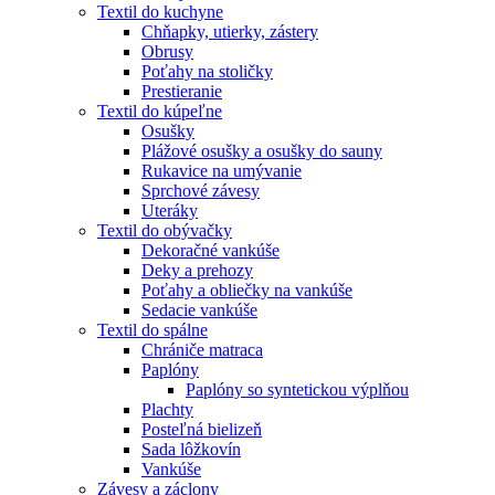
Textil do kuchyne
Chňapky, utierky, zástery
Obrusy
Poťahy na stoličky
Prestieranie
Textil do kúpeľne
Osušky
Plážové osušky a osušky do sauny
Rukavice na umývanie
Sprchové závesy
Uteráky
Textil do obývačky
Dekoračné vankúše
Deky a prehozy
Poťahy a obliečky na vankúše
Sedacie vankúše
Textil do spálne
Chrániče matraca
Paplóny
Paplóny so syntetickou výplňou
Plachty
Posteľná bielizeň
Sada lôžkovín
Vankúše
Závesy a záclony