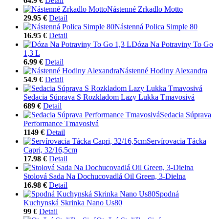
64.9 €
Detail
Nástenné Zrkadlo Motto
29.95 €
Detail
Nástenná Polica Simple 80
16.95 €
Detail
Dóza Na Potraviny To Go
1,3 L
6.99 €
Detail
Nástenné Hodiny Alexandra
54.9 €
Detail
Sedacia Súprava S Rozkladom Lazy Lukka Tmavosivá
689 €
Detail
Sedacia Súprava
Performance Tmavosivá
1149 €
Detail
Servírovacia Tácka
Capri, 32/16,5cm
17.98 €
Detail
Stolová Sada Na Dochucovadlá Oil Green, 3-Dielna
16.98 €
Detail
Spodná
Kuchynská Skrinka Nano Us80
99 €
Detail