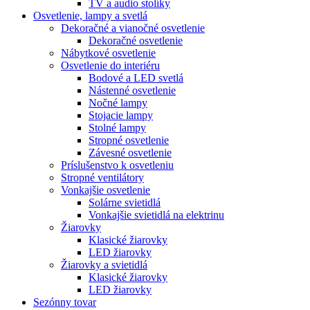
TV a audio stolíky
Osvetlenie, lampy a svetlá
Dekoračné a vianočné osvetlenie
Dekoračné osvetlenie
Nábytkové osvetlenie
Osvetlenie do interiéru
Bodové a LED svetlá
Nástenné osvetlenie
Nočné lampy
Stojacie lampy
Stolné lampy
Stropné osvetlenie
Závesné osvetlenie
Príslušenstvo k osvetleniu
Stropné ventilátory
Vonkajšie osvetlenie
Solárne svietidlá
Vonkajšie svietidlá na elektrinu
Žiarovky
Klasické žiarovky
LED žiarovky
Žiarovky a svietidlá
Klasické žiarovky
LED žiarovky
Sezónny tovar