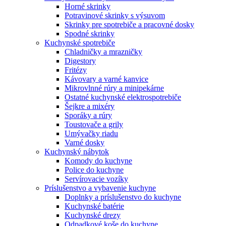
Horné skrinky
Potravinové skrinky s výsuvom
Skrinky pre spotrebiče a pracovné dosky
Spodné skrinky
Kuchynské spotrebiče
Chladničky a mrazničky
Digestory
Fritézy
Kávovary a varné kanvice
Mikrovlnné rúry a minipekárne
Ostatné kuchynské elektrospotrebiče
Šejkre a mixéry
Sporáky a rúry
Toustovače a grily
Umývačky riadu
Varné dosky
Kuchynský nábytok
Komody do kuchyne
Police do kuchyne
Servírovacie vozíky
Príslušenstvo a vybavenie kuchyne
Doplnky a príslušenstvo do kuchyne
Kuchynské batérie
Kuchynské drezy
Odpadkové koše do kuchyne