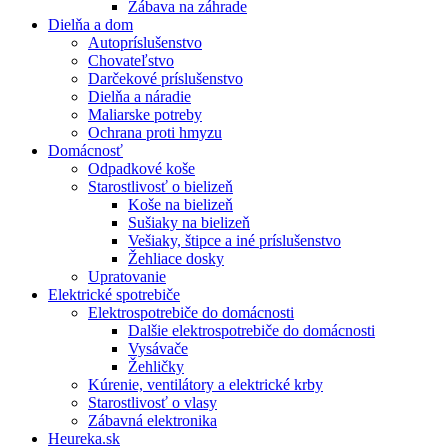
Zábava na záhrade
Dielňa a dom
Autopríslušenstvo
Chovateľstvo
Darčekové príslušenstvo
Dielňa a náradie
Maliarske potreby
Ochrana proti hmyzu
Domácnosť
Odpadkové koše
Starostlivosť o bielizeň
Koše na bielizeň
Sušiaky na bielizeň
Vešiaky, štipce a iné príslušenstvo
Žehliace dosky
Upratovanie
Elektrické spotrebiče
Elektrospotrebiče do domácnosti
Dalšie elektrospotrebiče do domácnosti
Vysávače
Žehličky
Kúrenie, ventilátory a elektrické krby
Starostlivosť o vlasy
Zábavná elektronika
Heureka.sk