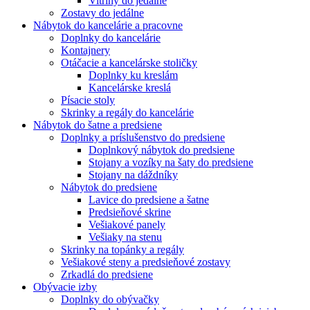
Vitríny do jedálne
Zostavy do jedálne
Nábytok do kancelárie a pracovne
Doplnky do kancelárie
Kontajnery
Otáčacie a kancelárske stoličky
Doplnky ku kreslám
Kancelárske kreslá
Písacie stoly
Skrinky a regály do kancelárie
Nábytok do šatne a predsiene
Doplnky a príslušenstvo do predsiene
Doplnkový nábytok do predsiene
Stojany a vozíky na šaty do predsiene
Stojany na dáždníky
Nábytok do predsiene
Lavice do predsiene a šatne
Predsieňové skrine
Vešiakové panely
Vešiaky na stenu
Skrinky na topánky a regály
Vešiakové steny a predsieňové zostavy
Zrkadlá do predsiene
Obývacie izby
Doplnky do obývačky