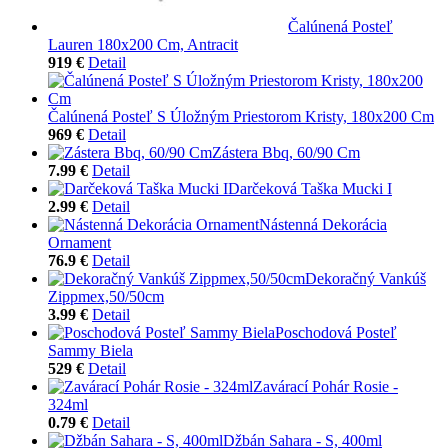
Čalúnená Posteľ
Lauren 180x200 Cm, Antracit
919 €
Detail
Čalúnená Posteľ S Úložným Priestorom Kristy, 180x200 Cm
969 €
Detail
Zástera Bbq, 60/90 Cm
7.99 €
Detail
Darčeková Taška Mucki I
2.99 €
Detail
Nástenná Dekorácia
Ornament
76.9 €
Detail
Dekoračný Vankúš
Zippmex,50/50cm
3.99 €
Detail
Poschodová Posteľ
Sammy Biela
529 €
Detail
Zavárací Pohár Rosie -
324ml
0.79 €
Detail
Džbán Sahara - S, 400ml