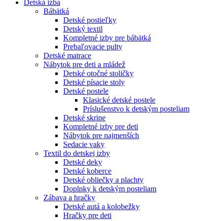
Detská izba
Bábätká
Detské postieľky
Detský textil
Kompletné izby pre bábätká
Prebaľovacie pulty
Detské matrace
Nábytok pre deti a mládež
Detské otočné stoličky
Detské písacie stoly
Detské postele
Klasické detské postele
Príslušenstvo k detským posteliam
Detské skrine
Kompletné izby pre deti
Nábytok pre najmenších
Sedacie vaky
Textil do detskej izby
Detské deky
Detské koberce
Detské obliečky a plachty
Doplnky k detským posteliam
Zábava a hračky
Detské autá a kolobežky
Hračky pre deti