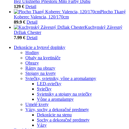
Bez Úložného Priestoru Mito Farby Dubu
129 €
Detail
Plocho Tkaný
Koberec Valencia, 120/170cm
89.9 €
Detail
Kuchynský Závesný
Držiak Chester
7.99 €
Detail
Dekorácie a bytové doplnky
Hodiny
Obaly na kvetináče
Obrazy
Rámy na obrazy
Stojany na kvety
Sviečky, svietniky, vône a aromalampy
LED-sviečky
Sviečky
Svietniky a stojany na sviečky
Vône a aromalampy
Umelé kvety
Vázy, sochy a dekoračné predmety
Dekorácie na stenu
Sochy a dekoračné predmety
Vázy