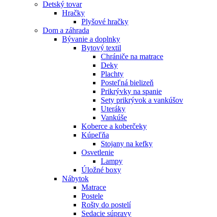
Detský tovar
Hračky
Plyšové hračky
Dom a záhrada
Bývanie a doplnky
Bytový textil
Chrániče na matrace
Deky
Plachty
Posteľná bielizeň
Prikrývky na spanie
Sety prikrývok a vankúšov
Uteráky
Vankúše
Koberce a koberčeky
Kúpeľňa
Stojany na kefky
Osvetlenie
Lampy
Úložné boxy
Nábytok
Matrace
Postele
Rošty do postelí
Sedacie súpravy