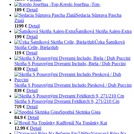
Kreslo Josefina -Top-
189 €
Detail
Sedacia Súprava Pascha
Zlatá
1199 €
Detail
Šatníková Skriňa Aalen-Extra
199 €
Detail
Úzka Šatníková
Skriňa Celle, Biela/dub
119 €
Detail
Skriňa S Posuvnými Dverami Includo, Biela / Dub Puccini
839 €
Detail
Skriňa S Posuvnými Dverami Includo Piesková / Dub Puccini
839 €
Detail
Skriňa S Posuvnými Dverami Feldkirch 9, 271/210 Cm
719 €
Detail
Spodná Skrinka Giga
84.9 €
Detail
Regál Na Topánky Kai
12.99 €
Detail
Vstavaná Rúra Na