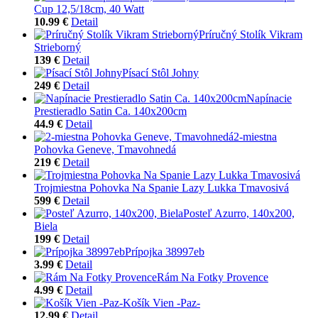
Cup 12,5/18cm, 40 Watt
10.99 €
Detail
Príručný Stolík Vikram
Strieborný
139 €
Detail
Písací Stôl Johny
249 €
Detail
Napínacie
Prestieradlo Satin Ca. 140x200cm
44.9 €
Detail
2-miestna
Pohovka Geneve, Tmavohnedá
219 €
Detail
Trojmiestna Pohovka Na Spanie Lazy Lukka Tmavosivá
599 €
Detail
Posteľ Azurro, 140x200,
Biela
199 €
Detail
Prípojka 38997eb
3.99 €
Detail
Rám Na Fotky Provence
4.99 €
Detail
Košík Vien -Paz-
12.99 €
Detail