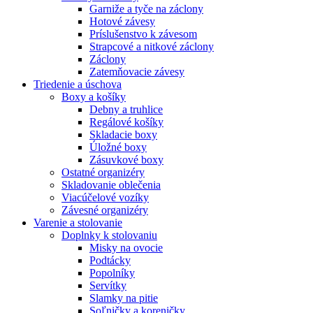
Garniže a tyče na záclony
Hotové závesy
Príslušenstvo k závesom
Strapcové a nitkové záclony
Záclony
Zatemňovacie závesy
Triedenie a úschova
Boxy a košíky
Debny a truhlice
Regálové košíky
Skladacie boxy
Úložné boxy
Zásuvkové boxy
Ostatné organizéry
Skladovanie oblečenia
Viacúčelové vozíky
Závesné organizéry
Varenie a stolovanie
Doplnky k stolovaniu
Misky na ovocie
Podtácky
Popolníky
Servítky
Slamky na pitie
Soľničky a koreničky