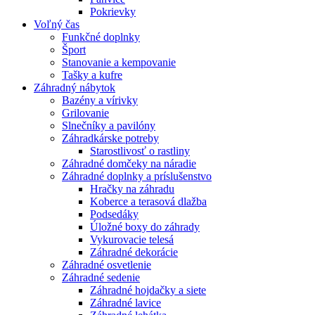
Pokrievky
Voľný čas
Funkčné doplnky
Šport
Stanovanie a kempovanie
Tašky a kufre
Záhradný nábytok
Bazény a vírivky
Grilovanie
Slnečníky a pavilóny
Záhradkárske potreby
Starostlivosť o rastliny
Záhradné domčeky na náradie
Záhradné doplnky a príslušenstvo
Hračky na záhradu
Koberce a terasová dlažba
Podsedáky
Úložné boxy do záhrady
Vykurovacie telesá
Záhradné dekorácie
Záhradné osvetlenie
Záhradné sedenie
Záhradné hojdačky a siete
Záhradné lavice