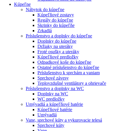
Kúpeľne
Nábytok do kúpeľne
Kúpeľňové zostavy
Regály do kúpeľne
Skrinky do kúpeľňe
Zrkadlá
Príslušenstvo a doplnky do kúpeľne
Doplnky do kúpeľne
Držiaky na uteráky
Froté osušky a uteráky
Kúpeľňové predložky
Odpadkové koše do kúpeľne
Ostatné príslušenstvo do kúpeľne
Príslušenstvo k sprchám a vaniam
Sprchové závesy
Teplovzdušné ventilátory a ohrievače
Príslušenstvo a doplnky na WC
Doplnky na WC
WC predložky
Umývadlá a kúpeľňové batérie
Kúpeľňové batérie
Umývadlá
Vane, sprchové kúty a vykurovacie telesá
Sprchové kúty
Vane