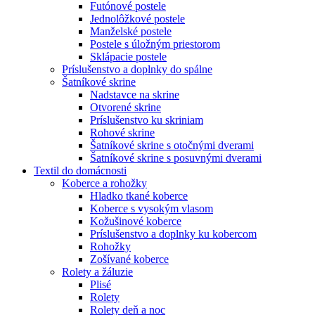
Futónové postele
Jednolôžkové postele
Manželské postele
Postele s úložným priestorom
Sklápacie postele
Príslušenstvo a doplnky do spálne
Šatníkové skrine
Nadstavce na skrine
Otvorené skrine
Príslušenstvo ku skriniam
Rohové skrine
Šatníkové skrine s otočnými dverami
Šatníkové skrine s posuvnými dverami
Textil do domácnosti
Koberce a rohožky
Hladko tkané koberce
Koberce s vysokým vlasom
Kožušinové koberce
Príslušenstvo a doplnky ku kobercom
Rohožky
Zošívané koberce
Rolety a žáluzie
Plisé
Rolety
Rolety deň a noc