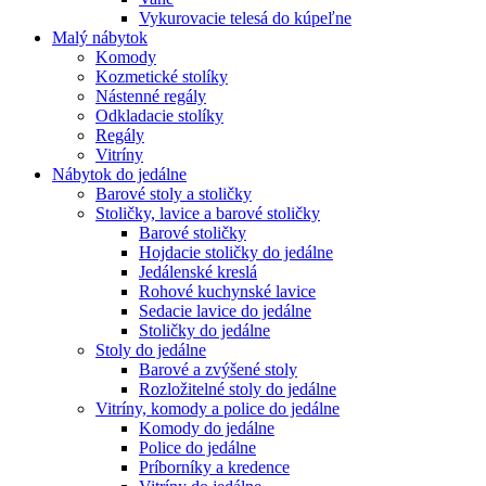
Vykurovacie telesá do kúpeľne
Malý nábytok
Komody
Kozmetické stolíky
Nástenné regály
Odkladacie stolíky
Regály
Vitríny
Nábytok do jedálne
Barové stoly a stoličky
Stoličky, lavice a barové stoličky
Barové stoličky
Hojdacie stoličky do jedálne
Jedálenské kreslá
Rohové kuchynské lavice
Sedacie lavice do jedálne
Stoličky do jedálne
Stoly do jedálne
Barové a zvýšené stoly
Rozložitelné stoly do jedálne
Vitríny, komody a police do jedálne
Komody do jedálne
Police do jedálne
Príborníky a kredence