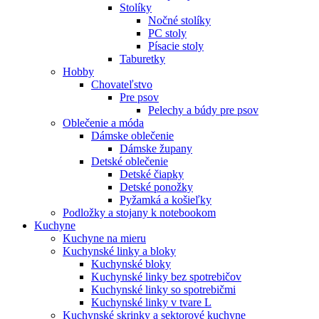
Stolíky
Nočné stolíky
PC stoly
Písacie stoly
Taburetky
Hobby
Chovateľstvo
Pre psov
Pelechy a búdy pre psov
Oblečenie a móda
Dámske oblečenie
Dámske župany
Detské oblečenie
Detské čiapky
Detské ponožky
Pyžamká a košieľky
Podložky a stojany k notebookom
Kuchyne
Kuchyne na mieru
Kuchynské linky a bloky
Kuchynské bloky
Kuchynské linky bez spotrebičov
Kuchynské linky so spotrebičmi
Kuchynské linky v tvare L
Kuchynské skrinky a sektorové kuchyne