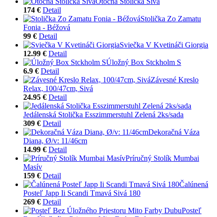
Otočná Stolička Sivá
174 €
Detail
Stolička Zo Zamatu
Fonia - Béžová
99 €
Detail
Sviečka V Kvetináči Giorgia
12.99 €
Detail
Úložný Box Stckholm S
6.9 €
Detail
Závesné Kreslo
Relax, 100/47cm, Sivá
24.95 €
Detail
Jedálenská Stolička Esszimmerstuhl Zelená 2ks/sada
309 €
Detail
Dekoračná Váza
Diana, Ø/v: 11/46cm
14.99 €
Detail
Príručný Stolík Mumbai
Masív
159 €
Detail
Čalúnená
Posteľ Japp Ii Scandi Tmavá Sivá 180
269 €
Detail
Posteľ