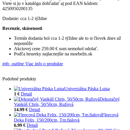
Viete si ju v katalógu dohľadať aj pod EAN kódom:
4250950200135
Dodanie: cca 1-2 týždne
Recenzie, skúsenosti
Termín dodania bol cca 1-2 týždne ale to si človek dnes už
nepomôže
Akciovej cene 259.00 € som nemohol odolať.
Podľa heureky najlacnejšie na moebelix.sk
info_outline
Viac info o produkte
Podobné produkty
Univerzálna Páska Luisa
1 €
Detail
Dekoračný
Vankúš Chris, 50/50cm, Ružová
14.99 €
Detail
Fleecová
Deka Felix, 150/200cm, Tm.fialová
6.99 €
Detail