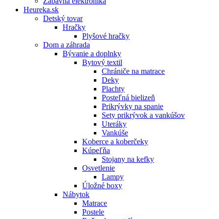
Zábavná elektronika
Heureka.sk
Detský tovar
Hračky
Plyšové hračky
Dom a záhrada
Bývanie a doplnky
Bytový textil
Chrániče na matrace
Deky
Plachty
Posteľná bielizeň
Prikrývky na spanie
Sety prikrývok a vankúšov
Uteráky
Vankúše
Koberce a koberčeky
Kúpeľňa
Stojany na kefky
Osvetlenie
Lampy
Úložné boxy
Nábytok
Matrace
Postele