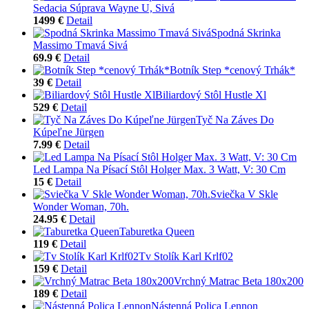
Sedacia Súprava Wayne U, Sivá
1499 €
Detail
Spodná Skrinka
Massimo Tmavá Sivá
69.9 €
Detail
Botník Step *cenový Trhák*
39 €
Detail
Biliardový Stôl Hustle Xl
529 €
Detail
Tyč Na Záves Do
Kúpeľne Jürgen
7.99 €
Detail
Led Lampa Na Písací Stôl Holger Max. 3 Watt, V: 30 Cm
15 €
Detail
Sviečka V Skle
Wonder Woman, 70h.
24.95 €
Detail
Taburetka Queen
119 €
Detail
Tv Stolík Karl Krlf02
159 €
Detail
Vrchný Matrac Beta 180x200
189 €
Detail
Nástenná Polica Lennon