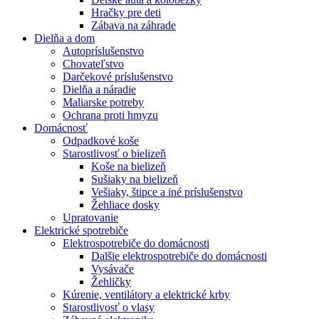
Hračky pre deti
Zábava na záhrade
Dielňa a dom
Autopríslušenstvo
Chovateľstvo
Darčekové príslušenstvo
Dielňa a náradie
Maliarske potreby
Ochrana proti hmyzu
Domácnosť
Odpadkové koše
Starostlivosť o bielizeň
Koše na bielizeň
Sušiaky na bielizeň
Vešiaky, štipce a iné príslušenstvo
Žehliace dosky
Upratovanie
Elektrické spotrebiče
Elektrospotrebiče do domácnosti
Dalšie elektrospotrebiče do domácnosti
Vysávače
Žehličky
Kúrenie, ventilátory a elektrické krby
Starostlivosť o vlasy