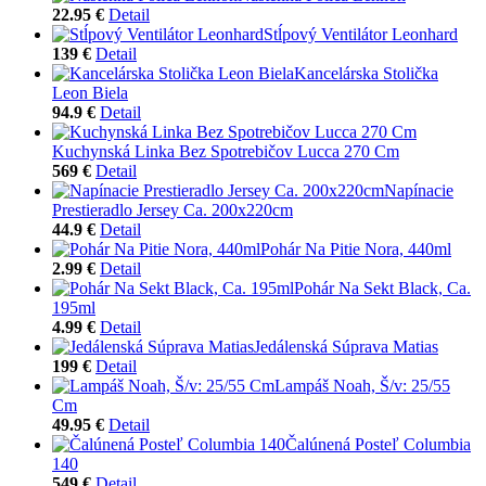
22.95 €
Detail
Stĺpový Ventilátor Leonhard
139 €
Detail
Kancelárska Stolička
Leon Biela
94.9 €
Detail
Kuchynská Linka Bez Spotrebičov Lucca 270 Cm
569 €
Detail
Napínacie
Prestieradlo Jersey Ca. 200x220cm
44.9 €
Detail
Pohár Na Pitie Nora, 440ml
2.99 €
Detail
Pohár Na Sekt Black, Ca.
195ml
4.99 €
Detail
Jedálenská Súprava Matias
199 €
Detail
Lampáš Noah, Š/v: 25/55
Cm
49.95 €
Detail
Čalúnená Posteľ Columbia
140
549 €
Detail