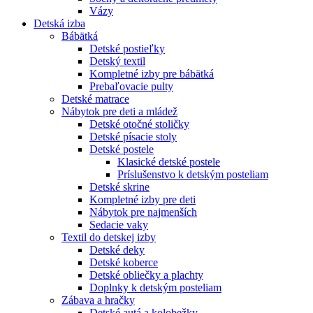
Vázy
Detská izba
Bábätká
Detské postieľky
Detský textil
Kompletné izby pre bábätká
Prebaľovacie pulty
Detské matrace
Nábytok pre deti a mládež
Detské otočné stoličky
Detské písacie stoly
Detské postele
Klasické detské postele
Príslušenstvo k detským posteliam
Detské skrine
Kompletné izby pre deti
Nábytok pre najmenších
Sedacie vaky
Textil do detskej izby
Detské deky
Detské koberce
Detské obliečky a plachty
Doplnky k detským posteliam
Zábava a hračky
Detské autá a kolobežky