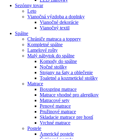
Sezónny tovar
Leto
Vianočná výzdoba a doplnky
Vianočné dekorácie
Vianočný textil
Spálne
Chrániče matraca a toppery
Kompletné spálne
Lamelové rošty
Malý nábytok do spálne
Komody do spálne
Nočné stolíky
Stojany na šaty a oblečenie
Toaletné a kozmetické stolíky
Matrace
Boxspring matrace
Matrace vhodné pro alergikov
Matracové sety
Penové matrace
Pružinové matrace
Skladacie matrace pre hostí
Vrchné matrace
Postele
Americké postele