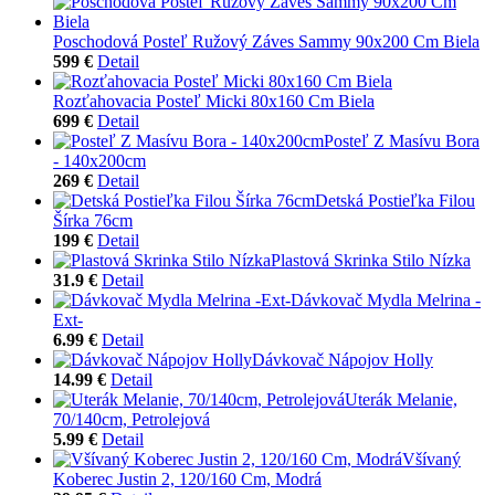
Poschodová Posteľ Ružový Záves Sammy 90x200 Cm Biela
599 €
Detail
Rozťahovacia Posteľ Micki 80x160 Cm Biela
699 €
Detail
Posteľ Z Masívu Bora
- 140x200cm
269 €
Detail
Detská Postieľka Filou
Šírka 76cm
199 €
Detail
Plastová Skrinka Stilo Nízka
31.9 €
Detail
Dávkovač Mydla Melrina -
Ext-
6.99 €
Detail
Dávkovač Nápojov Holly
14.99 €
Detail
Uterák Melanie,
70/140cm, Petrolejová
5.99 €
Detail
Všívaný
Koberec Justin 2, 120/160 Cm, Modrá