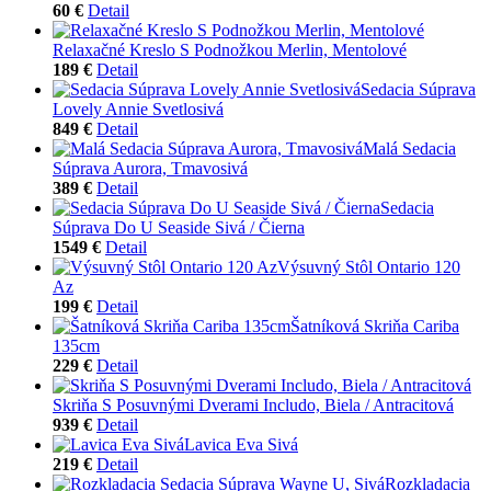
60 €
Detail
Relaxačné Kreslo S Podnožkou Merlin, Mentolové
189 €
Detail
Sedacia Súprava
Lovely Annie Svetlosivá
849 €
Detail
Malá Sedacia
Súprava Aurora, Tmavosivá
389 €
Detail
Sedacia
Súprava Do U Seaside Sivá / Čierna
1549 €
Detail
Výsuvný Stôl Ontario 120
Az
199 €
Detail
Šatníková Skriňa Cariba
135cm
229 €
Detail
Skriňa S Posuvnými Dverami Includo, Biela / Antracitová
939 €
Detail
Lavica Eva Sivá
219 €
Detail
Rozkladacia