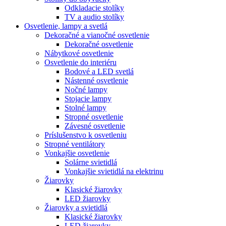
Odkladacie stolíky
TV a audio stolíky
Osvetlenie, lampy a svetlá
Dekoračné a vianočné osvetlenie
Dekoračné osvetlenie
Nábytkové osvetlenie
Osvetlenie do interiéru
Bodové a LED svetlá
Nástenné osvetlenie
Nočné lampy
Stojacie lampy
Stolné lampy
Stropné osvetlenie
Závesné osvetlenie
Príslušenstvo k osvetleniu
Stropné ventilátory
Vonkajšie osvetlenie
Solárne svietidlá
Vonkajšie svietidlá na elektrinu
Žiarovky
Klasické žiarovky
LED žiarovky
Žiarovky a svietidlá
Klasické žiarovky
LED žiarovky