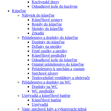
Kuchynské drezy
Odpadkové koše do kuchyne
Kúpeľne
Nábytok do kúpeľne
Kúpeľňové zostavy
Regály do kúpeľne
Skrinky do kúpeľňe
Zrkadlá
Príslušenstvo a doplnky do kúpeľne
Doplnky do kúpeľne
Držiaky na uteráky
Froté osušky a uteráky
Kúpeľňové predložky
Odpadkové koše do kúpeľne
Ostatné príslušenstvo do kúpeľne
Príslušenstvo k sprchám a vaniam
Sprchové závesy
Teplovzdušné ventilátory a ohrievače
Príslušenstvo a doplnky na WC
Doplnky na WC
WC predložky
Umývadlá a kúpeľňové batérie
Kúpeľňové batérie
Umývadlá
Vane, sprchové kúty a vykurovacie telesá