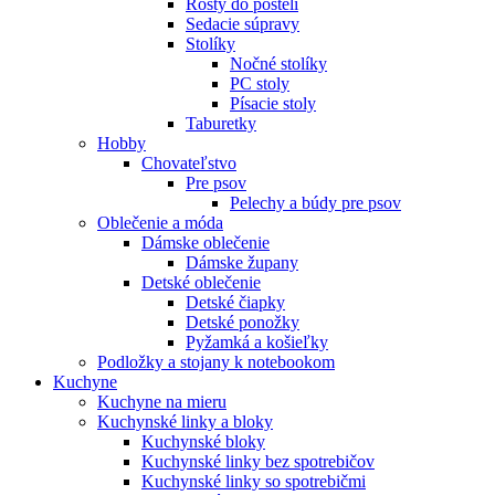
Rošty do postelí
Sedacie súpravy
Stolíky
Nočné stolíky
PC stoly
Písacie stoly
Taburetky
Hobby
Chovateľstvo
Pre psov
Pelechy a búdy pre psov
Oblečenie a móda
Dámske oblečenie
Dámske župany
Detské oblečenie
Detské čiapky
Detské ponožky
Pyžamká a košieľky
Podložky a stojany k notebookom
Kuchyne
Kuchyne na mieru
Kuchynské linky a bloky
Kuchynské bloky
Kuchynské linky bez spotrebičov
Kuchynské linky so spotrebičmi