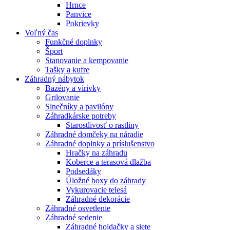
Hrnce
Panvice
Pokrievky
Voľný čas
Funkčné doplnky
Šport
Stanovanie a kempovanie
Tašky a kufre
Záhradný nábytok
Bazény a vírivky
Grilovanie
Slnečníky a pavilóny
Záhradkárske potreby
Starostlivosť o rastliny
Záhradné domčeky na náradie
Záhradné doplnky a príslušenstvo
Hračky na záhradu
Koberce a terasová dlažba
Podsedáky
Úložné boxy do záhrady
Vykurovacie telesá
Záhradné dekorácie
Záhradné osvetlenie
Záhradné sedenie
Záhradné hojdačky a siete