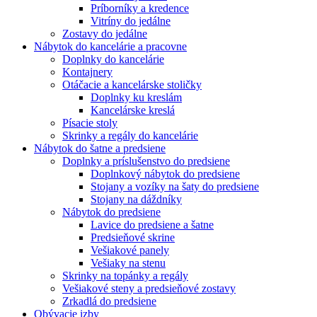
Príborníky a kredence
Vitríny do jedálne
Zostavy do jedálne
Nábytok do kancelárie a pracovne
Doplnky do kancelárie
Kontajnery
Otáčacie a kancelárske stoličky
Doplnky ku kreslám
Kancelárske kreslá
Písacie stoly
Skrinky a regály do kancelárie
Nábytok do šatne a predsiene
Doplnky a príslušenstvo do predsiene
Doplnkový nábytok do predsiene
Stojany a vozíky na šaty do predsiene
Stojany na dáždníky
Nábytok do predsiene
Lavice do predsiene a šatne
Predsieňové skrine
Vešiakové panely
Vešiaky na stenu
Skrinky na topánky a regály
Vešiakové steny a predsieňové zostavy
Zrkadlá do predsiene
Obývacie izby