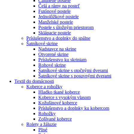
Čalúnené postele
Čelá a rámy na posteľ
Futónové postele
Jednolôžkové postele
Manželské postele
Postele s úložným priestorom
Sklápacie postele
Príslušenstvo a doplnky do spálne
Šatníkové skrine
Nadstavce na skrine
Otvorené skrine
Príslušenstvo ku skriniam
Rohové skrine
Šatníkové skrine s otočnými dverami
Šatníkové skrine s posuvnými dverami
Textil do domácnosti
Koberce a rohožky
Hladko tkané koberce
Koberce s vysokým vlasom
Kožušinové koberce
Príslušenstvo a doplnky ku kobercom
Rohožky
Zošívané koberce
Rolety a žáluzie
Plisé