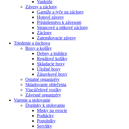
Vankúše
Závesy a záclony
Garniže a tyče na záclony
Hotové závesy
Príslušenstvo k závesom
Strapcové a nitkové záclony
Záclony
Zatemňovacie závesy
Triedenie a úschova
Boxy a košíky
Debny a truhlice
Regálové košíky
Skladacie boxy
Úložné boxy
Zásuvkové boxy
Ostatné organizéry
Skladovanie oblečenia
Viacúčelové vozíky
Závesné organizéry
Varenie a stolovanie
Doplnky k stolovaniu
Misky na ovocie
Podtácky
Popolníky
Servítky