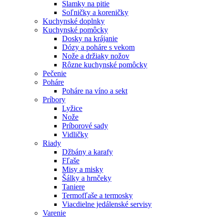
Slamky na pitie
Soľničky a koreničky
Kuchynské doplnky
Kuchynské pomôcky
Dosky na krájanie
Dózy a poháre s vekom
Nože a držiaky nožov
Rôzne kuchynské pomôcky
Pečenie
Poháre
Poháre na víno a sekt
Príbory
Lyžice
Nože
Príborové sady
Vidličky
Riady
Džbány a karafy
Fľaše
Misy a misky
Šálky a hrnčeky
Taniere
Termofľaše a termosky
Viacdielne jedálenské servisy
Varenie