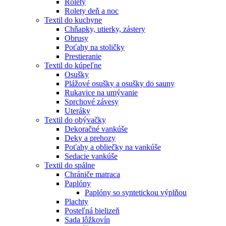
Rolety
Rolety deň a noc
Textil do kuchyne
Chňapky, utierky, zástery
Obrusy
Poťahy na stoličky
Prestieranie
Textil do kúpeľne
Osušky
Plážové osušky a osušky do sauny
Rukavice na umývanie
Sprchové závesy
Uteráky
Textil do obývačky
Dekoračné vankúše
Deky a prehozy
Poťahy a obliečky na vankúše
Sedacie vankúše
Textil do spálne
Chrániče matraca
Paplóny
Paplóny so syntetickou výplňou
Plachty
Posteľná bielizeň
Sada lôžkovín