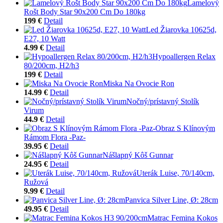
Lamelový
Rošt Body Star 90x200 Cm Do 180kg
199 €
Detail
Led Žiarovka 10625d,
E27, 10 Watt
4.99 €
Detail
Hypoallergen Relax
80/200cm, H2/h3
199 €
Detail
Miska Na Ovocie Ron
14.99 €
Detail
Nočný/prístavný Stolík
Virum
44.9 €
Detail
Obraz S Klínovým
Rámom Flora -Paz-
39.95 €
Detail
Nášlapný Kôš Gunnar
24.95 €
Detail
Uterák Luise, 70/140cm,
Ružová
9.99 €
Detail
Panvica Silver Line, Ø: 28cm
49.95 €
Detail
Matrac Femina Kokos