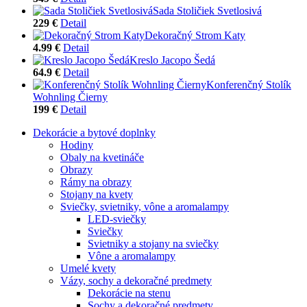
Sada Stoličiek Svetlosivá
229 €
Detail
Dekoračný Strom Katy
4.99 €
Detail
Kreslo Jacopo Šedá
64.9 €
Detail
Konferenčný Stolík
Wohnling Čierny
199 €
Detail
Dekorácie a bytové doplnky
Hodiny
Obaly na kvetináče
Obrazy
Rámy na obrazy
Stojany na kvety
Sviečky, svietniky, vône a aromalampy
LED-sviečky
Sviečky
Svietniky a stojany na sviečky
Vône a aromalampy
Umelé kvety
Vázy, sochy a dekoračné predmety
Dekorácie na stenu
Sochy a dekoračné predmety