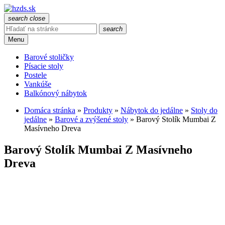
search
close
search
Menu
Barové stoličky
Písacie stoly
Postele
Vankúše
Balkónový nábytok
Domáca stránka
»
Produkty
»
Nábytok do jedálne
»
Stoly do
jedálne
»
Barové a zvýšené stoly
»
Barový Stolík Mumbai Z
Masívneho Dreva
Barový Stolík Mumbai Z Masívneho
Dreva