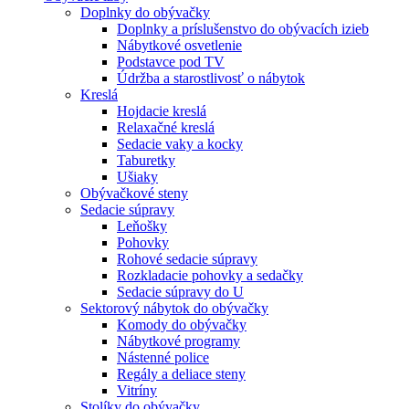
Doplnky do obývačky
Doplnky a príslušenstvo do obývacích izieb
Nábytkové osvetlenie
Podstavce pod TV
Údržba a starostlivosť o nábytok
Kreslá
Hojdacie kreslá
Relaxačné kreslá
Sedacie vaky a kocky
Taburetky
Ušiaky
Obývačkové steny
Sedacie súpravy
Leňošky
Pohovky
Rohové sedacie súpravy
Rozkladacie pohovky a sedačky
Sedacie súpravy do U
Sektorový nábytok do obývačky
Komody do obývačky
Nábytkové programy
Nástenné police
Regály a deliace steny
Vitríny
Stolíky do obývačky