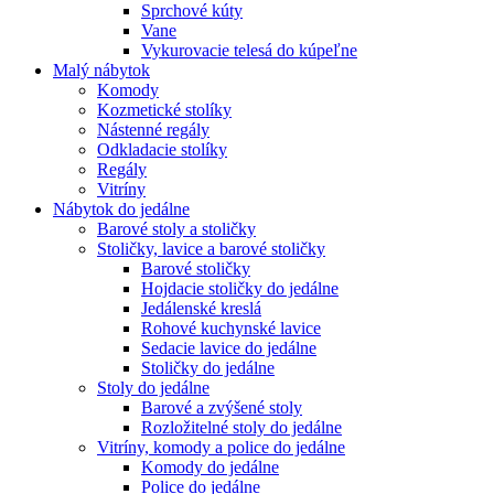
Sprchové kúty
Vane
Vykurovacie telesá do kúpeľne
Malý nábytok
Komody
Kozmetické stolíky
Nástenné regály
Odkladacie stolíky
Regály
Vitríny
Nábytok do jedálne
Barové stoly a stoličky
Stoličky, lavice a barové stoličky
Barové stoličky
Hojdacie stoličky do jedálne
Jedálenské kreslá
Rohové kuchynské lavice
Sedacie lavice do jedálne
Stoličky do jedálne
Stoly do jedálne
Barové a zvýšené stoly
Rozložitelné stoly do jedálne
Vitríny, komody a police do jedálne
Komody do jedálne
Police do jedálne