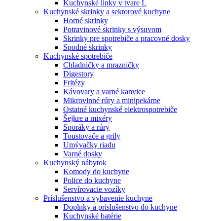
Kuchynské linky v tvare L
Kuchynské skrinky a sektorové kuchyne
Horné skrinky
Potravinové skrinky s výsuvom
Skrinky pre spotrebiče a pracovné dosky
Spodné skrinky
Kuchynské spotrebiče
Chladničky a mrazničky
Digestory
Fritézy
Kávovary a varné kanvice
Mikrovlnné rúry a minipekárne
Ostatné kuchynské elektrospotrebiče
Šejkre a mixéry
Sporáky a rúry
Toustovače a grily
Umývačky riadu
Varné dosky
Kuchynský nábytok
Komody do kuchyne
Police do kuchyne
Servírovacie vozíky
Príslušenstvo a vybavenie kuchyne
Doplnky a príslušenstvo do kuchyne
Kuchynské batérie