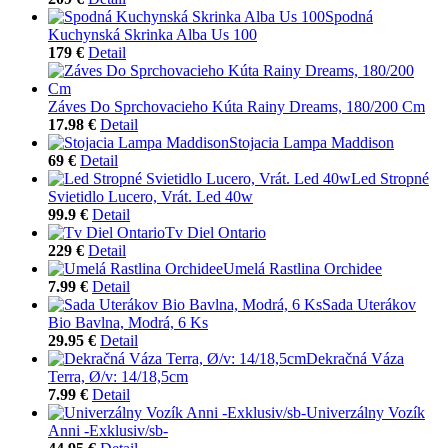
Spodná
Kuchynská Skrinka Alba Us 100
179 €
Detail
Záves Do Sprchovacieho Kúta Rainy Dreams, 180/200 Cm
17.98 €
Detail
Stojacia Lampa Maddison
69 €
Detail
Led Stropné
Svietidlo Lucero, Vrát. Led 40w
99.9 €
Detail
Tv Diel Ontario
229 €
Detail
Umelá Rastlina Orchidee
7.99 €
Detail
Sada Uterákov
Bio Bavlna, Modrá, 6 Ks
29.95 €
Detail
Dekračná Váza
Terra, Ø/v: 14/18,5cm
7.99 €
Detail
Univerzálny Vozík
Anni -Exklusiv/sb-