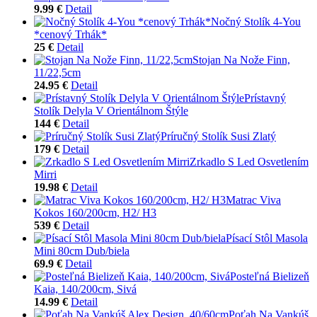
9.99 €
Detail
Nočný Stolík 4-You
*cenový Trhák*
25 €
Detail
Stojan Na Nože Finn,
11/22,5cm
24.95 €
Detail
Prístavný
Stolík Delyla V Orientálnom Štýle
144 €
Detail
Príručný Stolík Susi Zlatý
179 €
Detail
Zrkadlo S Led Osvetlením
Mirri
19.98 €
Detail
Matrac Viva
Kokos 160/200cm, H2/ H3
539 €
Detail
Písací Stôl Masola
Mini 80cm Dub/biela
69.9 €
Detail
Posteľná Bielizeň
Kaia, 140/200cm, Sivá
14.99 €
Detail
Poťah Na Vankúš