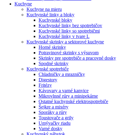
Kuchyne
Kuchyne na mieru
Kuchynské linky a bloky
Kuchynské bloky
Kuchynské linky bez spotrebičov
Kuchynské linky so spotrebičmi
Kuchynské linky v tvare L
Kuchynské skrinky a sektorové kuchyne
Horné skrinky
Potravinové skrinky s výsuvom
Skrinky pre spotrebiče a pracovné dosky
Spodné skrinky
Kuchynské spotrebiče
Chladničky a mrazničky
Digestory
Fritézy
Kávovary a varné kanvice
Mikrovlnné rúry a minipekárne
Ostatné kuchynské elektrospotrebiče
Šejkre a mixéry
Sporáky a rúry
Toustovače a grily
Umývačky riadu
Varné dosky
Kuchynský nábytok