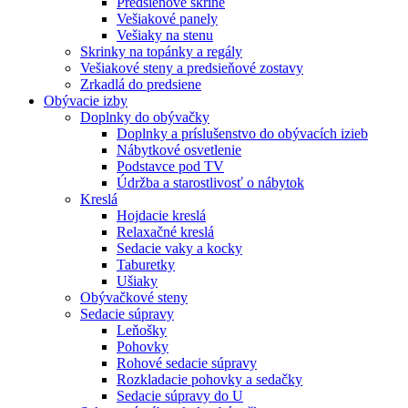
Predsieňové skrine
Vešiakové panely
Vešiaky na stenu
Skrinky na topánky a regály
Vešiakové steny a predsieňové zostavy
Zrkadlá do predsiene
Obývacie izby
Doplnky do obývačky
Doplnky a príslušenstvo do obývacích izieb
Nábytkové osvetlenie
Podstavce pod TV
Údržba a starostlivosť o nábytok
Kreslá
Hojdacie kreslá
Relaxačné kreslá
Sedacie vaky a kocky
Taburetky
Ušiaky
Obývačkové steny
Sedacie súpravy
Leňošky
Pohovky
Rohové sedacie súpravy
Rozkladacie pohovky a sedačky
Sedacie súpravy do U