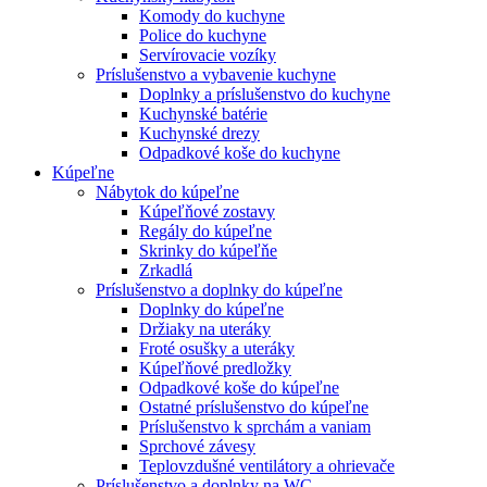
Komody do kuchyne
Police do kuchyne
Servírovacie vozíky
Príslušenstvo a vybavenie kuchyne
Doplnky a príslušenstvo do kuchyne
Kuchynské batérie
Kuchynské drezy
Odpadkové koše do kuchyne
Kúpeľne
Nábytok do kúpeľne
Kúpeľňové zostavy
Regály do kúpeľne
Skrinky do kúpeľňe
Zrkadlá
Príslušenstvo a doplnky do kúpeľne
Doplnky do kúpeľne
Držiaky na uteráky
Froté osušky a uteráky
Kúpeľňové predložky
Odpadkové koše do kúpeľne
Ostatné príslušenstvo do kúpeľne
Príslušenstvo k sprchám a vaniam
Sprchové závesy
Teplovzdušné ventilátory a ohrievače
Príslušenstvo a doplnky na WC