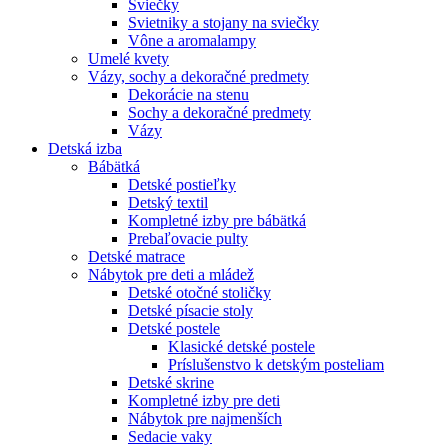
Sviečky
Svietniky a stojany na sviečky
Vône a aromalampy
Umelé kvety
Vázy, sochy a dekoračné predmety
Dekorácie na stenu
Sochy a dekoračné predmety
Vázy
Detská izba
Bábätká
Detské postieľky
Detský textil
Kompletné izby pre bábätká
Prebaľovacie pulty
Detské matrace
Nábytok pre deti a mládež
Detské otočné stoličky
Detské písacie stoly
Detské postele
Klasické detské postele
Príslušenstvo k detským posteliam
Detské skrine
Kompletné izby pre deti
Nábytok pre najmenších
Sedacie vaky