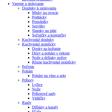
Varenie a stolovanie
Doplnky k stolovaniu
Misky na ovocie
Podtácky
Popolníky
Servítky
Slamky na pitie
Soľničky a koreničky
Kuchynské doplnky
Kuchynské pomôcky
Dosky na krájanie
Dózy a poháre s vekom
Nože a držiaky nožov
Rôzne kuchynské pomôcky
Pečenie
Poháre
Poháre na víno a sekt
Príbory
Lyžice
Nože
Príborové sady
Vidličky
Riady
Džbány a karafy
Fľaše