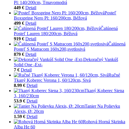
Pl: 140/200cm, Tmavomodrá
449 €
Detail
Posteľ
Boxspring Nero Pl: 160/200cm, Béžová
499 €
Detail
Čalúnená
Posteľ Lauren 180/200cm, Béžová
919 €
Detail
Čalúnená
Posteľ S Matracom 160x200,svetlosivá
879 €
Detail
Dekoračný Vankúš
Solid One -Ext-
7 €
Detail
Ručné
Tkaný Koberec Verona 1, 60/120cm, Sivá
8.99 €
Detail
Tkaný Koberec Siena
3, 160/230cm
53.9 €
Detail
Tanier Na Polievku
Alexis, Ø: 20cm
1.59 €
Detail
Rohová Horná Skrinka
Alba He 60