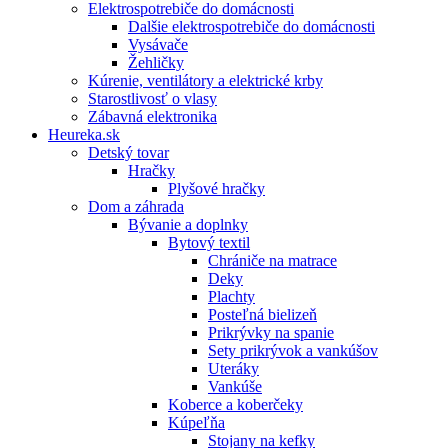
Elektrospotrebiče do domácnosti
Dalšie elektrospotrebiče do domácnosti
Vysávače
Žehličky
Kúrenie, ventilátory a elektrické krby
Starostlivosť o vlasy
Zábavná elektronika
Heureka.sk
Detský tovar
Hračky
Plyšové hračky
Dom a záhrada
Bývanie a doplnky
Bytový textil
Chrániče na matrace
Deky
Plachty
Posteľná bielizeň
Prikrývky na spanie
Sety prikrývok a vankúšov
Uteráky
Vankúše
Koberce a koberčeky
Kúpeľňa
Stojany na kefky