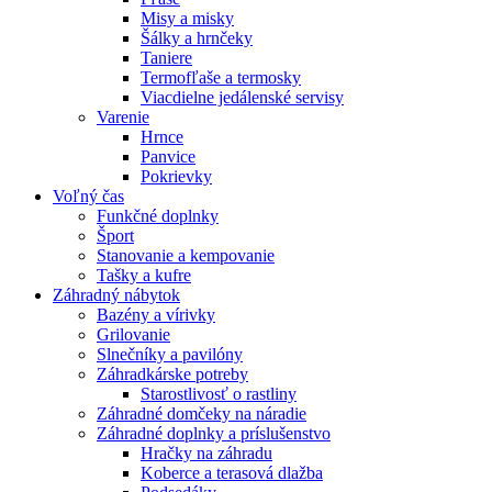
Misy a misky
Šálky a hrnčeky
Taniere
Termofľaše a termosky
Viacdielne jedálenské servisy
Varenie
Hrnce
Panvice
Pokrievky
Voľný čas
Funkčné doplnky
Šport
Stanovanie a kempovanie
Tašky a kufre
Záhradný nábytok
Bazény a vírivky
Grilovanie
Slnečníky a pavilóny
Záhradkárske potreby
Starostlivosť o rastliny
Záhradné domčeky na náradie
Záhradné doplnky a príslušenstvo
Hračky na záhradu
Koberce a terasová dlažba