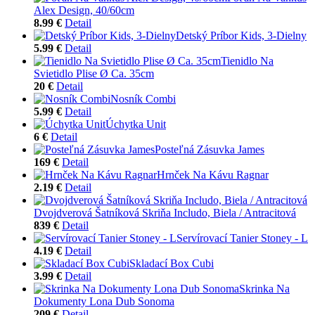
Alex Design, 40/60cm
8.99 €
Detail
Detský Príbor Kids, 3-Dielny
5.99 €
Detail
Tienidlo Na
Svietidlo Plise Ø Ca. 35cm
20 €
Detail
Nosník Combi
5.99 €
Detail
Úchytka Unit
6 €
Detail
Posteľná Zásuvka James
169 €
Detail
Hrnček Na Kávu Ragnar
2.19 €
Detail
Dvojdverová Šatníková Skriňa Includo, Biela / Antracitová
839 €
Detail
Servírovací Tanier Stoney - L
4.19 €
Detail
Skladací Box Cubi
3.99 €
Detail
Skrinka Na
Dokumenty Lona Dub Sonoma
209 €
Detail