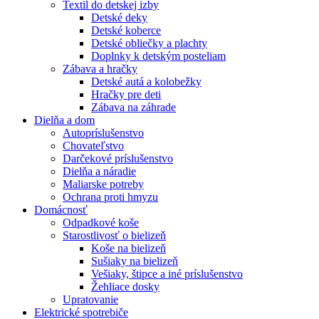
Textil do detskej izby
Detské deky
Detské koberce
Detské obliečky a plachty
Doplnky k detským posteliam
Zábava a hračky
Detské autá a kolobežky
Hračky pre deti
Zábava na záhrade
Dielňa a dom
Autopríslušenstvo
Chovateľstvo
Darčekové príslušenstvo
Dielňa a náradie
Maliarske potreby
Ochrana proti hmyzu
Domácnosť
Odpadkové koše
Starostlivosť o bielizeň
Koše na bielizeň
Sušiaky na bielizeň
Vešiaky, štipce a iné príslušenstvo
Žehliace dosky
Upratovanie
Elektrické spotrebiče