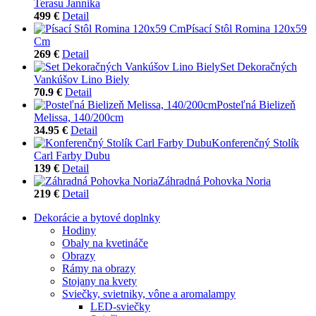
Terasu Jannika
499 €
Detail
Písací Stôl Romina 120x59
Cm
269 €
Detail
Set Dekoračných
Vankúšov Lino Biely
70.9 €
Detail
Posteľná Bielizeň
Melissa, 140/200cm
34.95 €
Detail
Konferenčný Stolík
Carl Farby Dubu
139 €
Detail
Záhradná Pohovka Noria
219 €
Detail
Dekorácie a bytové doplnky
Hodiny
Obaly na kvetináče
Obrazy
Rámy na obrazy
Stojany na kvety
Sviečky, svietniky, vône a aromalampy
LED-sviečky