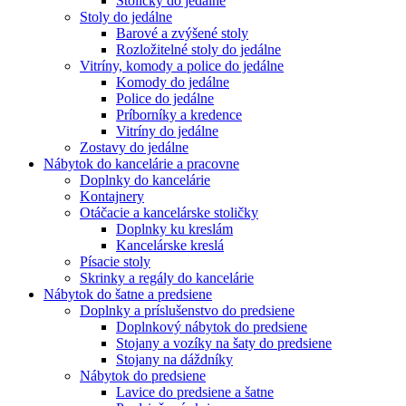
Stoličky do jedálne
Stoly do jedálne
Barové a zvýšené stoly
Rozložitelné stoly do jedálne
Vitríny, komody a police do jedálne
Komody do jedálne
Police do jedálne
Príborníky a kredence
Vitríny do jedálne
Zostavy do jedálne
Nábytok do kancelárie a pracovne
Doplnky do kancelárie
Kontajnery
Otáčacie a kancelárske stoličky
Doplnky ku kreslám
Kancelárske kreslá
Písacie stoly
Skrinky a regály do kancelárie
Nábytok do šatne a predsiene
Doplnky a príslušenstvo do predsiene
Doplnkový nábytok do predsiene
Stojany a vozíky na šaty do predsiene
Stojany na dáždníky
Nábytok do predsiene
Lavice do predsiene a šatne