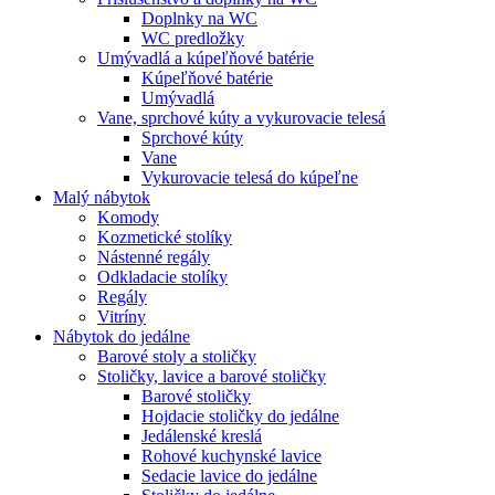
Doplnky na WC
WC predložky
Umývadlá a kúpeľňové batérie
Kúpeľňové batérie
Umývadlá
Vane, sprchové kúty a vykurovacie telesá
Sprchové kúty
Vane
Vykurovacie telesá do kúpeľne
Malý nábytok
Komody
Kozmetické stolíky
Nástenné regály
Odkladacie stolíky
Regály
Vitríny
Nábytok do jedálne
Barové stoly a stoličky
Stoličky, lavice a barové stoličky
Barové stoličky
Hojdacie stoličky do jedálne
Jedálenské kreslá
Rohové kuchynské lavice
Sedacie lavice do jedálne