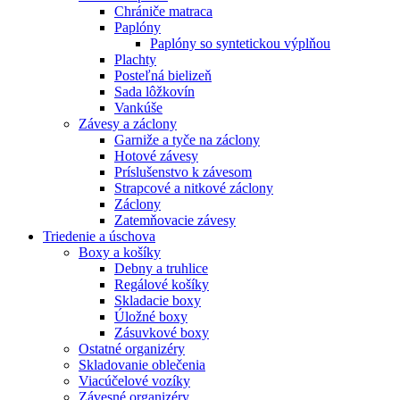
Chrániče matraca
Paplóny
Paplóny so syntetickou výplňou
Plachty
Posteľná bielizeň
Sada lôžkovín
Vankúše
Závesy a záclony
Garniže a tyče na záclony
Hotové závesy
Príslušenstvo k závesom
Strapcové a nitkové záclony
Záclony
Zatemňovacie závesy
Triedenie a úschova
Boxy a košíky
Debny a truhlice
Regálové košíky
Skladacie boxy
Úložné boxy
Zásuvkové boxy
Ostatné organizéry
Skladovanie oblečenia
Viacúčelové vozíky
Závesné organizéry