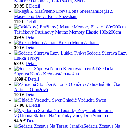
Koberec Daphne 2, 120/160cm, Zelená
39.95 €
Detail
Regál Z
Masívneho Dreva Boha Sheesham
119 €
Detail
Taštičkový Pružinový Matrac Memory Elastic 180x200cm
399 €
Detail
Kreslo Modu Antracit
309 €
Detail
Sedacia Súprava Lazy
Lukka Tyrkys
689 €
Detail
Sedacia
Súprava Nardo Krémová/tmavožltá
1099 €
Detail
Záhradná Stolička
Antonia Oranžová
199 €
Detail
Chladič Vzduchu Swen
17.98 €
Detail
Výklopná Skrinka Na Topánky Zoey Dub Sonoma
94.9 €
Detail
Sedacia Zostava Na