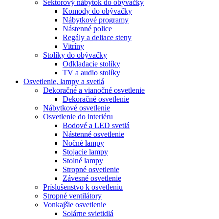
Sektorový nábytok do obývačky
Komody do obývačky
Nábytkové programy
Nástenné police
Regály a deliace steny
Vitríny
Stolíky do obývačky
Odkladacie stolíky
TV a audio stolíky
Osvetlenie, lampy a svetlá
Dekoračné a vianočné osvetlenie
Dekoračné osvetlenie
Nábytkové osvetlenie
Osvetlenie do interiéru
Bodové a LED svetlá
Nástenné osvetlenie
Nočné lampy
Stojacie lampy
Stolné lampy
Stropné osvetlenie
Závesné osvetlenie
Príslušenstvo k osvetleniu
Stropné ventilátory
Vonkajšie osvetlenie
Solárne svietidlá