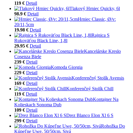
119 €
Detail
Tlakový Hrniec Quicky, 6l
98.9 €
Detail
Hrniec Classic, Ø/v:
20/11,5cm
19.98 €
Detail
Rajnica S
Rukoväťou Black Line, 1,8l
29.95 €
Detail
Kancelárske Kreslo
Cosenza Biele
239 €
Detail
Komoda Giorgia
229 €
Detail
Konferenčný Stolík Avensis
169 €
Detail
Konferenčný Stolík Chill
119 €
Detail
Kontajner Na
Kolieskach Sonoma Dub
109 €
Detail
Drez Blanco Elon Xl 6 S
299 €
Detail
Rohožka Do
Kúpeľne Uwe, 50/50cm, Sivá