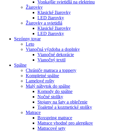
Vonkajšie svietidlá na elektrinu
Žiarovky
Klasické žiarovky
LED žiarovky
Žiarovky a svietidlá
Klasické žiarovky
LED žiarovky
Sezónny tovar
Leto
Vianočná výzdoba a doplnky
Vianočné dekorácie
Vianočný textil
Spálne
Chrániče matraca a toppery
Kompletné spálne
Lamelové rošty
Malý nábytok do spálne
Komody do spálne
Nočné stolíky
Stojany na šaty a oblečenie
Toaletné a kozmetické stolíky
Matrace
Boxspring matrace
Matrace vhodné pro alergikov
Matracové sety