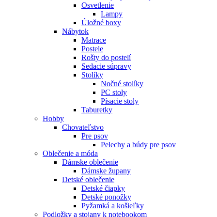
Osvetlenie
Lampy
Úložné boxy
Nábytok
Matrace
Postele
Rošty do postelí
Sedacie súpravy
Stolíky
Nočné stolíky
PC stoly
Písacie stoly
Taburetky
Hobby
Chovateľstvo
Pre psov
Pelechy a búdy pre psov
Oblečenie a móda
Dámske oblečenie
Dámske župany
Detské oblečenie
Detské čiapky
Detské ponožky
Pyžamká a košieľky
Podložky a stojany k notebookom