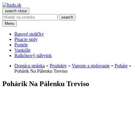
search
close
search
Menu
Barové stoličky
Písacie stoly
Postele
Vankúše
Balkónový nábytok
Domáca stránka
»
Produkty
»
Varenie a stolovanie
»
Poháre
»
Pohárik Na Pálenku Treviso
Pohárik Na Pálenku Treviso