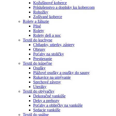
Kožušinové koberce
Príslušenstvo a doplnky ku kobercom
Rohožky
Zošívané koberce
Rolety a žáluzie
Plisé
Rolety
Rolety deň a noc
Textil do kuchyne
Chňapky, utierky, zástery
Obrusy
Poťahy na stoličky
Prestieranie
Textil do kúpeľne
Osušky
Plážové osušky a osušky do sauny
Rukavice na umývanie
Sprchové závesy
Uteráky
Textil do obývačky
Dekoračné vankúše
Deky a prehozy
Poťahy a obliečky na vankúše
Sedacie vankúše
Textil do spálne