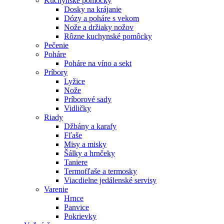
Kuchynské pomôcky
Dosky na krájanie
Dózy a poháre s vekom
Nože a držiaky nožov
Rôzne kuchynské pomôcky
Pečenie
Poháre
Poháre na víno a sekt
Príbory
Lyžice
Nože
Príborové sady
Vidličky
Riady
Džbány a karafy
Fľaše
Misy a misky
Šálky a hrnčeky
Taniere
Termofľaše a termosky
Viacdielne jedálenské servisy
Varenie
Hrnce
Panvice
Pokrievky