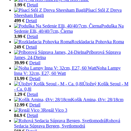
1.99 €
Detail
Písací Stôl Z Dreva
Sheesham Bagli
499 €
Detail
Poduška Na
Sedenie Elli, 40/40/7cm, Čierna
3.99 €
Detail
Rozkladacia Pohovka Roma
249 €
Detail
Príborová Súprava
James, 24-Dielna
39.99 €
Detail
Noha Lampy
Inna V: 32cm, E27, 60 Watt
13.99 €
Detail
Úložný Košík Seoul - M
- Ca. 0,8l
1.29 €
Detail
Košík Amina, Ø/v: 28/18cm
12.99 €
Detail
Regál Vico 3
84.9 €
Detail
Rohová
Sedacia Súprava Bergen, Svetlomodrá