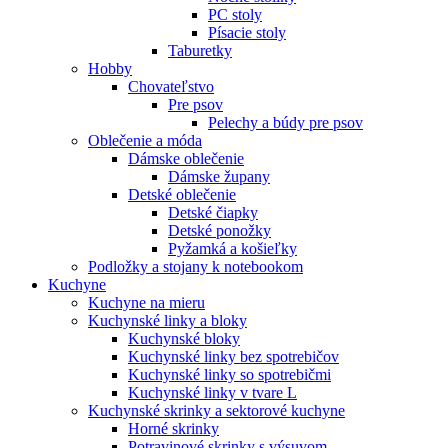
PC stoly
Písacie stoly
Taburetky
Hobby
Chovateľstvo
Pre psov
Pelechy a búdy pre psov
Oblečenie a móda
Dámske oblečenie
Dámske župany
Detské oblečenie
Detské čiapky
Detské ponožky
Pyžamká a košieľky
Podložky a stojany k notebookom
Kuchyne
Kuchyne na mieru
Kuchynské linky a bloky
Kuchynské bloky
Kuchynské linky bez spotrebičov
Kuchynské linky so spotrebičmi
Kuchynské linky v tvare L
Kuchynské skrinky a sektorové kuchyne
Horné skrinky
Potravinové skrinky s výsuvom