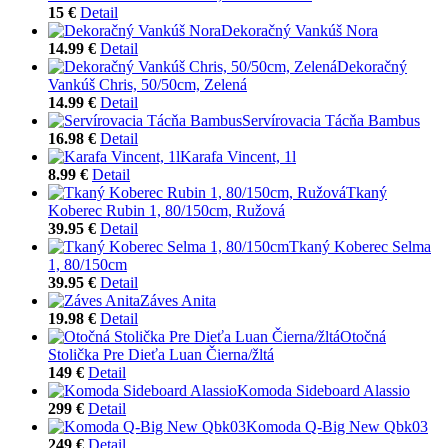
15 €
Detail
Dekoračný Vankúš Nora
14.99 €
Detail
Dekoračný
Vankúš Chris, 50/50cm, Zelená
14.99 €
Detail
Servírovacia Tácňa Bambus
16.98 €
Detail
Karafa Vincent, 1l
8.99 €
Detail
Tkaný
Koberec Rubin 1, 80/150cm, Ružová
39.95 €
Detail
Tkaný Koberec Selma
1, 80/150cm
39.95 €
Detail
Záves Anita
19.98 €
Detail
Otočná
Stolička Pre Dieťa Luan Čierna/žltá
149 €
Detail
Komoda Sideboard Alassio
299 €
Detail
Komoda Q-Big New Qbk03
249 €
Detail