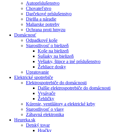
Autopríslušenstvo
Chovateľstvo
Darčekové príslušenstvo
Dielňa a náradie
Maliarske potreby
Ochrana proti hmyzu
Domácnosť
Odpadkové koše
Starostlivosť o bielizeň
Koše na bielizeň
Sušiaky na bielizeň
Vešiaky, štipce a iné príslušenstvo
Žehliace dosky
Upratovanie
Elektrické spotrebiče
Elektrospotrebiče do domácnosti
Dalšie elektrospotrebiče do domácnosti
Vysávače
Žehličky
Kúrenie, ventilátory a elektrické krby
Starostlivosť o vlasy
Zábavná elektronika
Heureka.sk
Detský tovar
Hračky