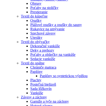
Obrusy
Poťahy na stoličky
Prestieranie
Textil do kúpeľne
Osušky
Plážové osušky a osušky do sauny
Rukavice na umývanie
Sprchové závesy
Uteráky
Textil do obývačky
Dekoračné vankúše
Deky a prehozy
Poťahy a obliečky na vankúše
Sedacie vankúše
Textil do spálne
Chrániče matraca
Paplóny
Paplóny so syntetickou výplňou
Plachty
Posteľná bielizeň
Sada lôžkovín
Vankúše
Závesy a záclony
Garniže a tyče na záclony
Hotové závesy