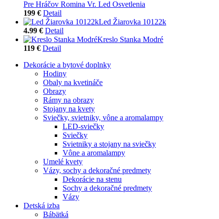
Pre Hráčov Romina Vr. Led Osvetlenia
199 €
Detail
Led Žiarovka 10122k
4.99 €
Detail
Kreslo Stanka Modré
119 €
Detail
Dekorácie a bytové doplnky
Hodiny
Obaly na kvetináče
Obrazy
Rámy na obrazy
Stojany na kvety
Sviečky, svietniky, vône a aromalampy
LED-sviečky
Sviečky
Svietniky a stojany na sviečky
Vône a aromalampy
Umelé kvety
Vázy, sochy a dekoračné predmety
Dekorácie na stenu
Sochy a dekoračné predmety
Vázy
Detská izba
Bábätká