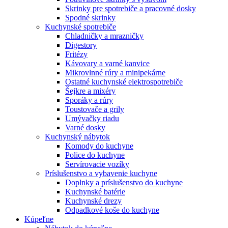
Skrinky pre spotrebiče a pracovné dosky
Spodné skrinky
Kuchynské spotrebiče
Chladničky a mrazničky
Digestory
Fritézy
Kávovary a varné kanvice
Mikrovlnné rúry a minipekárne
Ostatné kuchynské elektrospotrebiče
Šejkre a mixéry
Sporáky a rúry
Toustovače a grily
Umývačky riadu
Varné dosky
Kuchynský nábytok
Komody do kuchyne
Police do kuchyne
Servírovacie vozíky
Príslušenstvo a vybavenie kuchyne
Doplnky a príslušenstvo do kuchyne
Kuchynské batérie
Kuchynské drezy
Odpadkové koše do kuchyne
Kúpeľne