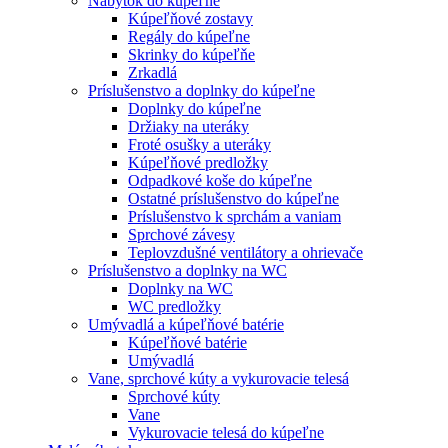
Nábytok do kúpeľne
Kúpeľňové zostavy
Regály do kúpeľne
Skrinky do kúpeľňe
Zrkadlá
Príslušenstvo a doplnky do kúpeľne
Doplnky do kúpeľne
Držiaky na uteráky
Froté osušky a uteráky
Kúpeľňové predložky
Odpadkové koše do kúpeľne
Ostatné príslušenstvo do kúpeľne
Príslušenstvo k sprchám a vaniam
Sprchové závesy
Teplovzdušné ventilátory a ohrievače
Príslušenstvo a doplnky na WC
Doplnky na WC
WC predložky
Umývadlá a kúpeľňové batérie
Kúpeľňové batérie
Umývadlá
Vane, sprchové kúty a vykurovacie telesá
Sprchové kúty
Vane
Vykurovacie telesá do kúpeľne