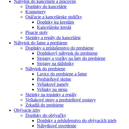
Nábytok do kancelárie a pracovne
Doplnky do kancelárie
Kontajnery
Otáčacie a kancelárske stoličky
Doplnky ku kreslám
Kancelárske kreslá
Písacie stoly
Skrinky a regály do kancelárie
Nábytok do šatne a predsiene
Doplnky a príslušenstvo do predsiene
Doplnkový nábytok do predsiene
Stojany a vozíky na šaty do predsiene
Stojany na dáždníky
Nábytok do predsiene
Lavice do predsiene a šatne
Predsieňové skrine
Vešiakové panely
Vešiaky na stenu
Skrinky na topánky a regály
Vešiakové steny a predsieňové zostavy
Zrkadlá do predsiene
Obývacie izby
Doplnky do obývačky
Doplnky a príslušenstvo do obývacích izieb
Nábytkové osvetlenie