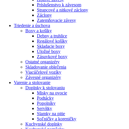
Príslušenstvo k závesom
Strapcové a nitkové záclony
Záclony
Zatemňovacie závesy
Triedenie a úschova
Boxy a košíky
Debny a truhlice
Regálové košíky
Skladacie boxy
Úložné boxy
Zásuvkové boxy
Ostatné organizéry
Skladovanie oblečenia
Viacúčelové vozíky
Závesné organizéry
Varenie a stolovanie
Doplnky k stolovaniu
Misky na ovocie
Podtácky
Popolníky
Servítky
Slamky na pitie
Soľničky a koreničky
Kuchynské doplnky