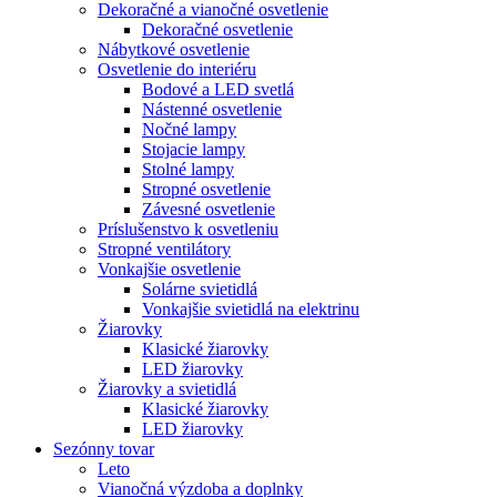
Dekoračné a vianočné osvetlenie
Dekoračné osvetlenie
Nábytkové osvetlenie
Osvetlenie do interiéru
Bodové a LED svetlá
Nástenné osvetlenie
Nočné lampy
Stojacie lampy
Stolné lampy
Stropné osvetlenie
Závesné osvetlenie
Príslušenstvo k osvetleniu
Stropné ventilátory
Vonkajšie osvetlenie
Solárne svietidlá
Vonkajšie svietidlá na elektrinu
Žiarovky
Klasické žiarovky
LED žiarovky
Žiarovky a svietidlá
Klasické žiarovky
LED žiarovky
Sezónny tovar
Leto
Vianočná výzdoba a doplnky