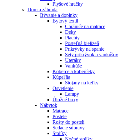
Plyšové hračky
Dom a záhrada
Bývanie a doplnky
Bytový textil
Chrániče na matrace
Deky
Plachty
Posteľná bielizeň
Prikrývky na spanie
Sety prikrývok a vankúšov
Uteráky
Vankúše
Koberce a koberčeky
Kúpeľňa
Stojany na kefky
Osvetlenie
Lampy
Úložné boxy
Nábytok
Matrace
Postele
Rošty do postelí
Sedacie súpravy
Stolíky
Nočné stolíky