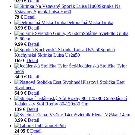
9.99 €
Detail
Skrinka Na
Vstavaný Sporák Luisa Hu60
79 €
Detail
Dekoračná Miska Timba
8.99 €
Detail
Solárne Svietidlo Giulia,
P: 60cm
9.99 €
Detail
Spodná
Kuchynská Skrinka Luisa Us2a50
169 €
Detail
Jedálenská Stolička Tylor
Šedá
34.9 €
Detail
Plastová Stolička Eset
Sivohnedá
64.9 €
Detail
Sklápací
Jedálenský Stôl Roxby 80-120x80 Cm
139 €
Detail
Svietnik Elena, Výška: 14cm
3.99 €
Detail
Taburet Pub
24.95 €
Detail