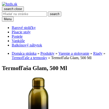
search
close
search
Menu
Barové stoličky
Písacie stoly
Postele
Vankúše
Balkónový nábytok
Domáca stránka
»
Produkty
»
Varenie a stolovanie
»
Riady
»
Termofľaše a termosky
»
Termofľaša Glam, 500 Ml
Termofľaša Glam, 500 Ml