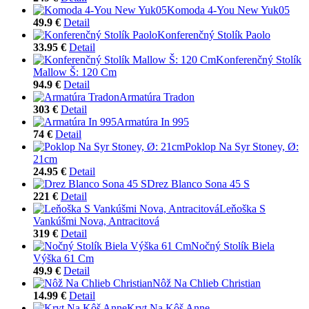
Komoda 4-You New Yuk05
49.9 €
Detail
Konferenčný Stolík Paolo
33.95 €
Detail
Konferenčný Stolík
Mallow Š: 120 Cm
94.9 €
Detail
Armatúra Tradon
303 €
Detail
Armatúra In 995
74 €
Detail
Poklop Na Syr Stoney, Ø:
21cm
24.95 €
Detail
Drez Blanco Sona 45 S
221 €
Detail
Leňoška S
Vankúšmi Nova, Antracitová
319 €
Detail
Nočný Stolík Biela
Výška 61 Cm
49.9 €
Detail
Nôž Na Chlieb Christian
14.99 €
Detail
Kryt Na Kôš Anne