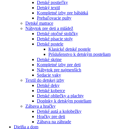
Detské postieľky
Detský textil
Kompletné izby pre bábätká
Prebaľovacie pulty
Detské matrace
Nábytok pre deti a mládež
Detské otočné stoličky
Detské písacie stoly
Detské postele
Klasické detské postele
Príslušenstvo k detským posteliam
Detské skrine
Kompletné izby pre deti
Nábytok pre najmenších
Sedacie vaky
Textil do detskej izby
Detské deky
Detské koberce
Detské obliečky a plachty
Doplnky k detským posteliam
Zábava a hračky
Detské autá a kolobežky
Hračky pre deti
Zábava na záhrade
Dielňa a dom