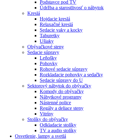
Podstavce pod TV
Údržba a starostlivosť o nábytok
Kreslá
Hojdacie kreslá
Relaxačné kreslá
Sedacie vaky a kocky
Taburetky
Ušiaky
Obývačkové steny
Sedacie súpravy
Leňošky
Pohovky
Rohové sedacie súpravy
Rozkladacie pohovky a sedačky
Sedacie súpravy do U
Sektorový nábytok do obývačky
Komody do obývačky
Nábytkové programy
Nástenné police
Regály a deliace steny
Vitríny
Stolíky do obývačky
Odkladacie stolíky
TV a audio stolíky
Osvetlenie, lampy a svetlá