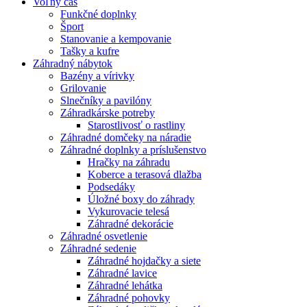
Voľný čas
Funkčné doplnky
Šport
Stanovanie a kempovanie
Tašky a kufre
Záhradný nábytok
Bazény a vírivky
Grilovanie
Slnečníky a pavilóny
Záhradkárske potreby
Starostlivosť o rastliny
Záhradné domčeky na náradie
Záhradné doplnky a príslušenstvo
Hračky na záhradu
Koberce a terasová dlažba
Podsedáky
Úložné boxy do záhrady
Vykurovacie telesá
Záhradné dekorácie
Záhradné osvetlenie
Záhradné sedenie
Záhradné hojdačky a siete
Záhradné lavice
Záhradné lehátka
Záhradné pohovky