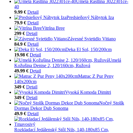
Umelá Rastlina 3022301ce-
40
9.99 €
Detail
Predsieňový Nábytok Iza
79.9 €
Detail
Vitrína Bree
299 €
Detail
Závesné Svietidlo Vitiano
84.9 €
Detail
Deka El Sol, 150/200cm
19.98 €
Detail
Umelá
Kožušina Denise 2, 120/160cm, Ružová
49.99 €
Detail
Matrac Z Pur Peny
140x200cm
349 €
Detail
Vysoká Komoda Dimitri
349 €
Detail
Nočný Stolík
Dormas Dekor Dub Sonoma
49.9 €
Detail
Rozkladací Jedálenský Stôl Nils, 140-180x85 Cm,