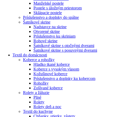
Manželské postele
Postele s úložným priestorom
Sklápacie postele
Príslušenstvo a doplnky do spálne
Šatníkové skrine
Nadstavce na skrine
Otvorené skrine
Príslušenstvo ku skriniam
Rohové skrine
Šatníkové skrine s otočnými dverami
Šatníkové skrine s posuvnými dverami
Textil do domácnosti
Koberce a rohožky
Hladko tkané koberce
Koberce s vysokým vlasom
Kožušinové koberce
Príslušenstvo a doplnky ku kobercom
Rohožky
Zošívané koberce
Rolety a žáluzie
Plisé
Rolety
Rolety deň a noc
Textil do kuchyne
Chňapky, utierky, zástery