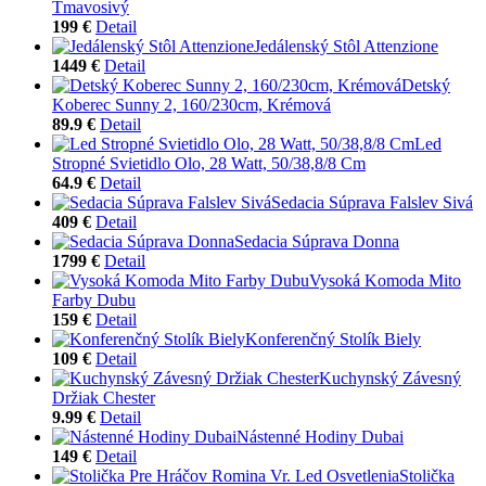
Tmavosivý
199 €
Detail
Jedálenský Stôl Attenzione
1449 €
Detail
Detský
Koberec Sunny 2, 160/230cm, Krémová
89.9 €
Detail
Led
Stropné Svietidlo Olo, 28 Watt, 50/38,8/8 Cm
64.9 €
Detail
Sedacia Súprava Falslev Sivá
409 €
Detail
Sedacia Súprava Donna
1799 €
Detail
Vysoká Komoda Mito
Farby Dubu
159 €
Detail
Konferenčný Stolík Biely
109 €
Detail
Kuchynský Závesný
Držiak Chester
9.99 €
Detail
Nástenné Hodiny Dubai
149 €
Detail
Stolička