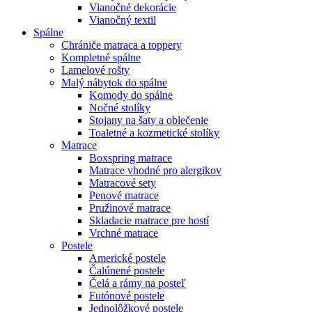
Vianočné dekorácie
Vianočný textil
Spálne
Chrániče matraca a toppery
Kompletné spálne
Lamelové rošty
Malý nábytok do spálne
Komody do spálne
Nočné stolíky
Stojany na šaty a oblečenie
Toaletné a kozmetické stolíky
Matrace
Boxspring matrace
Matrace vhodné pro alergikov
Matracové sety
Penové matrace
Pružinové matrace
Skladacie matrace pre hostí
Vrchné matrace
Postele
Americké postele
Čalúnené postele
Čelá a rámy na posteľ
Futónové postele
Jednolôžkové postele