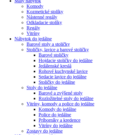
Malý nábytok
Komody
Kozmetické stolíky
Nástenné regály
Odkladacie stolíky
Regály
Vitríny
Nábytok do jedálne
Barové stoly a stoličky
Stoličky, lavice a barové stoličky
Barové stoličky
Hojdacie stoličky do jedálne
Jedálenské kreslá
Rohové kuchynské lavice
Sedacie lavice do jedálne
Stoličky do jedálne
Stoly do jedálne
Barové a zvýšené stoly
Rozložitelné stoly do jedálne
Vitríny, komody a police do jedálne
Komody do jedálne
Police do jedálne
Príborníky a kredence
Vitríny do jedálne
Zostavy do jedálne