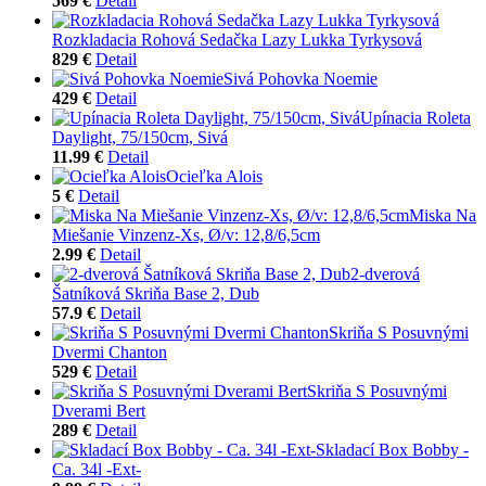
569 €
Detail
Rozkladacia Rohová Sedačka Lazy Lukka Tyrkysová
829 €
Detail
Sivá Pohovka Noemie
429 €
Detail
Upínacia Roleta
Daylight, 75/150cm, Sivá
11.99 €
Detail
Ocieľka Alois
5 €
Detail
Miska Na
Miešanie Vinzenz-Xs, Ø/v: 12,8/6,5cm
2.99 €
Detail
2-dverová
Šatníková Skriňa Base 2, Dub
57.9 €
Detail
Skriňa S Posuvnými
Dvermi Chanton
529 €
Detail
Skriňa S Posuvnými
Dverami Bert
289 €
Detail
Skladací Box Bobby -
Ca. 34l -Ext-