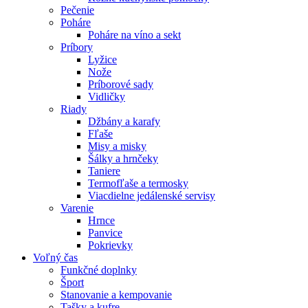
Pečenie
Poháre
Poháre na víno a sekt
Príbory
Lyžice
Nože
Príborové sady
Vidličky
Riady
Džbány a karafy
Fľaše
Misy a misky
Šálky a hrnčeky
Taniere
Termofľaše a termosky
Viacdielne jedálenské servisy
Varenie
Hrnce
Panvice
Pokrievky
Voľný čas
Funkčné doplnky
Šport
Stanovanie a kempovanie
Tašky a kufre