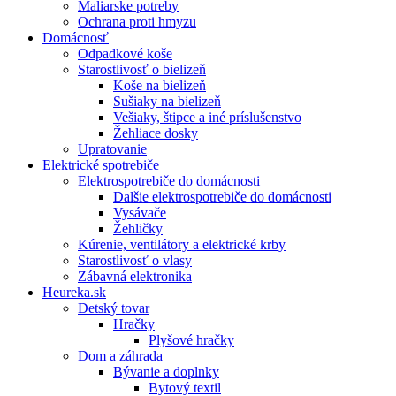
Maliarske potreby
Ochrana proti hmyzu
Domácnosť
Odpadkové koše
Starostlivosť o bielizeň
Koše na bielizeň
Sušiaky na bielizeň
Vešiaky, štipce a iné príslušenstvo
Žehliace dosky
Upratovanie
Elektrické spotrebiče
Elektrospotrebiče do domácnosti
Dalšie elektrospotrebiče do domácnosti
Vysávače
Žehličky
Kúrenie, ventilátory a elektrické krby
Starostlivosť o vlasy
Zábavná elektronika
Heureka.sk
Detský tovar
Hračky
Plyšové hračky
Dom a záhrada
Bývanie a doplnky
Bytový textil