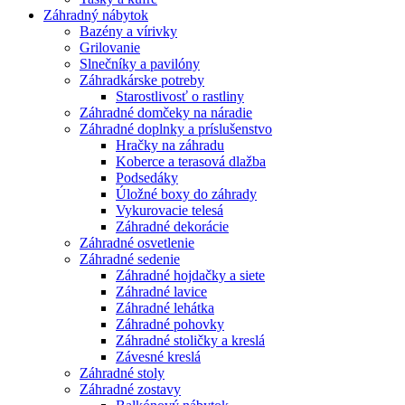
Záhradný nábytok
Bazény a vírivky
Grilovanie
Slnečníky a pavilóny
Záhradkárske potreby
Starostlivosť o rastliny
Záhradné domčeky na náradie
Záhradné doplnky a príslušenstvo
Hračky na záhradu
Koberce a terasová dlažba
Podsedáky
Úložné boxy do záhrady
Vykurovacie telesá
Záhradné dekorácie
Záhradné osvetlenie
Záhradné sedenie
Záhradné hojdačky a siete
Záhradné lavice
Záhradné lehátka
Záhradné pohovky
Záhradné stoličky a kreslá
Závesné kreslá
Záhradné stoly
Záhradné zostavy