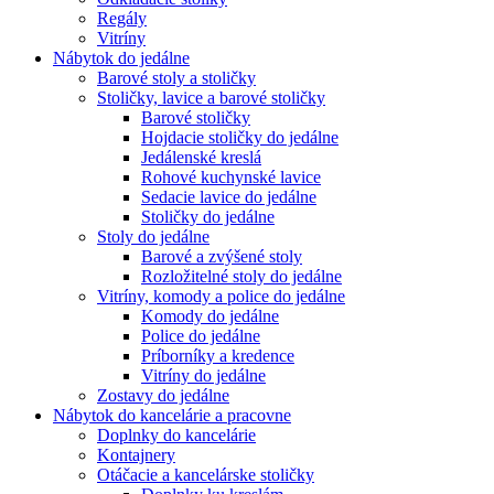
Regály
Vitríny
Nábytok do jedálne
Barové stoly a stoličky
Stoličky, lavice a barové stoličky
Barové stoličky
Hojdacie stoličky do jedálne
Jedálenské kreslá
Rohové kuchynské lavice
Sedacie lavice do jedálne
Stoličky do jedálne
Stoly do jedálne
Barové a zvýšené stoly
Rozložitelné stoly do jedálne
Vitríny, komody a police do jedálne
Komody do jedálne
Police do jedálne
Príborníky a kredence
Vitríny do jedálne
Zostavy do jedálne
Nábytok do kancelárie a pracovne
Doplnky do kancelárie
Kontajnery
Otáčacie a kancelárske stoličky