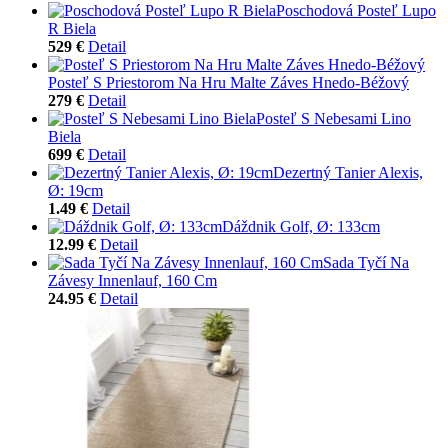
Poschodová Posteľ Lupo
R Biela
529 €
Detail
Posteľ S Priestorom Na Hru Malte Záves Hnedo-Béžový
279 €
Detail
Posteľ S Nebesami Lino
Biela
699 €
Detail
Dezertný Tanier Alexis,
Ø: 19cm
1.49 €
Detail
Dáždnik Golf, Ø: 133cm
12.99 €
Detail
Sada Tyčí Na
Závesy Innenlauf, 160 Cm
24.95 €
Detail