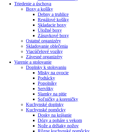
Triedenie a úschova
Boxy a košíky
Debny a truhlice
Regálové košíky
Skladacie boxy
Úložné boxy
Zásuvkové boxy
Ostatné organizéry
Skladovanie oblečenia
Viacúčelové vozíky
Závesné organizéry
Varenie a stolovanie
Doplnky k stolovaniu
Misky na ovocie
Podtácky
Popolníky
Servítky
Slamky na pitie
Soľničky a koreničky
Kuchynské doplnky
Kuchynské pomôcky
Dosky na krájanie
Dózy a poháre s vekom
Nože a držiaky nožov
Rôzne kuchynské pomôcky