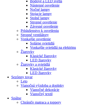
Bodové a LED svetlá
Nástenné osvetlenie
Nočné lampy
Stojacie lampy
Stolné lampy
Stropné osvetlenie
Závesné osvetlenie
Príslušenstvo k osvetleniu
Stropné ventilátory
Vonkajšie osvetlenie
Solárne svietidlá
Vonkajšie svietidlá na elektrinu
Žiarovky
Klasické žiarovky
LED žiarovky
Žiarovky a svietidlá
Klasické žiarovky
LED žiarovky
Sezónny tovar
Leto
Vianočná výzdoba a doplnky
Vianočné dekorácie
Vianočný textil
Spálne
Chrániče matraca a toppery