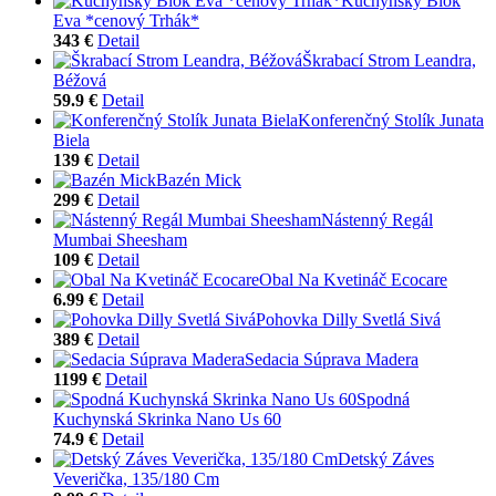
Kuchynský Blok
Eva *cenový Trhák*
343 €
Detail
Škrabací Strom Leandra,
Béžová
59.9 €
Detail
Konferenčný Stolík Junata
Biela
139 €
Detail
Bazén Mick
299 €
Detail
Nástenný Regál
Mumbai Sheesham
109 €
Detail
Obal Na Kvetináč Ecocare
6.99 €
Detail
Pohovka Dilly Svetlá Sivá
389 €
Detail
Sedacia Súprava Madera
1199 €
Detail
Spodná
Kuchynská Skrinka Nano Us 60
74.9 €
Detail
Detský Záves
Veverička, 135/180 Cm