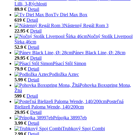
Lilli, 3-Rýchlosti
89.9 €
Detail
Tv Diel Max Box
619 €
Detail
Nástenný Regál Rom 3
22.95 €
Detail
Nočný Stolík Liverpool
Šírka 46cm
52.9 €
Detail
Pánev Black Line, Ø: 28cm
29.95 €
Detail
Písací Stôl Simon
79.9 €
Detail
Podložka Aztec
5.99 €
Detail
Pohovka Boxspring Mona,
Žltá
599 €
Detail
Posteľná
Bielizeň Paloma Wende, 140/200cm
29.95 €
Detail
Prípojka 38997eb
3.99 €
Detail
Trubkový Spoj Combi
2.99 €
Detail