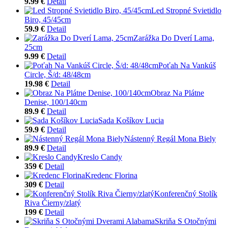
9.99 €
Detail
Led Stropné Svietidlo
Biro, 45/45cm
59.9 €
Detail
Zarážka Do Dverí Lama,
25cm
9.99 €
Detail
Poťah Na Vankúš
Circle, Š/d: 48/48cm
19.98 €
Detail
Obraz Na Plátne
Denise, 100/140cm
89.9 €
Detail
Sada Košíkov Lucia
59.9 €
Detail
Nástenný Regál Mona Biely
89.9 €
Detail
Kreslo Candy
359 €
Detail
Kredenc Florina
309 €
Detail
Konferenčný Stolík
Riva Čierny/zlatý
199 €
Detail
Skriňa S Otočnými