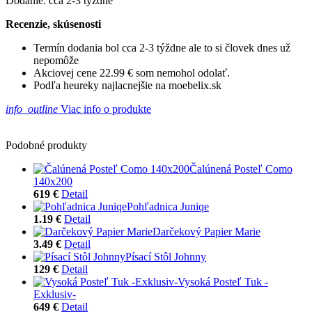
Dodanie: cca 2-3 týždne
Recenzie, skúsenosti
Termín dodania bol cca 2-3 týždne ale to si človek dnes už
nepomôže
Akciovej cene 22.99 € som nemohol odolať.
Podľa heureky najlacnejšie na moebelix.sk
info_outline
Viac info o produkte
Podobné produkty
Čalúnená Posteľ Como
140x200
619 €
Detail
Pohľadnica Juniqe
1.19 €
Detail
Darčekový Papier Marie
3.49 €
Detail
Písací Stôl Johnny
129 €
Detail
Vysoká Posteľ Tuk -
Exklusiv-
649 €
Detail