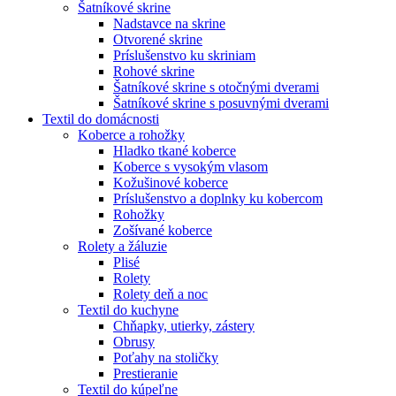
Šatníkové skrine
Nadstavce na skrine
Otvorené skrine
Príslušenstvo ku skriniam
Rohové skrine
Šatníkové skrine s otočnými dverami
Šatníkové skrine s posuvnými dverami
Textil do domácnosti
Koberce a rohožky
Hladko tkané koberce
Koberce s vysokým vlasom
Kožušinové koberce
Príslušenstvo a doplnky ku kobercom
Rohožky
Zošívané koberce
Rolety a žáluzie
Plisé
Rolety
Rolety deň a noc
Textil do kuchyne
Chňapky, utierky, zástery
Obrusy
Poťahy na stoličky
Prestieranie
Textil do kúpeľne