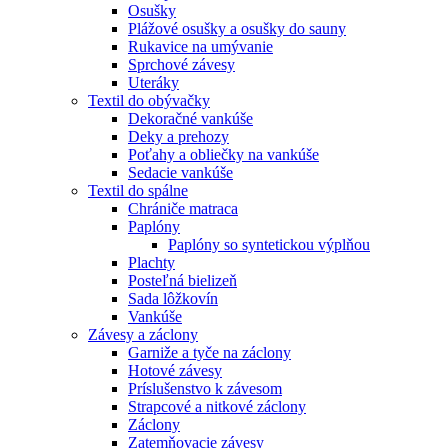
Osušky
Plážové osušky a osušky do sauny
Rukavice na umývanie
Sprchové závesy
Uteráky
Textil do obývačky
Dekoračné vankúše
Deky a prehozy
Poťahy a obliečky na vankúše
Sedacie vankúše
Textil do spálne
Chrániče matraca
Paplóny
Paplóny so syntetickou výplňou
Plachty
Posteľná bielizeň
Sada lôžkovín
Vankúše
Závesy a záclony
Garniže a tyče na záclony
Hotové závesy
Príslušenstvo k závesom
Strapcové a nitkové záclony
Záclony
Zatemňovacie závesy