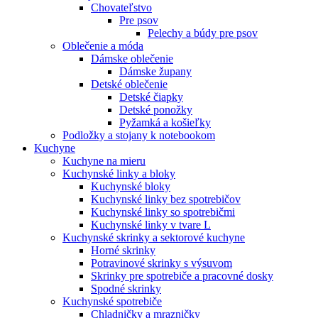
Chovateľstvo
Pre psov
Pelechy a búdy pre psov
Oblečenie a móda
Dámske oblečenie
Dámske župany
Detské oblečenie
Detské čiapky
Detské ponožky
Pyžamká a košieľky
Podložky a stojany k notebookom
Kuchyne
Kuchyne na mieru
Kuchynské linky a bloky
Kuchynské bloky
Kuchynské linky bez spotrebičov
Kuchynské linky so spotrebičmi
Kuchynské linky v tvare L
Kuchynské skrinky a sektorové kuchyne
Horné skrinky
Potravinové skrinky s výsuvom
Skrinky pre spotrebiče a pracovné dosky
Spodné skrinky
Kuchynské spotrebiče
Chladničky a mrazničky