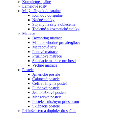
Kompletné spálne
Lamelové rošty
Malý nábytok do spálne
Komody do spálne
Nočné stolíky
Stojany na šaty a oblečenie
Toaletné a kozmetické stolíky
Matrace
Boxspring matrace
Matrace vhodné pro alergikov
Matracové sety
Penové matrace
Pružinové matrace
Skladacie matrace pre hostí
Vrchné matrace
Postele
Americké postele
Čalúnené postele
Čelá a rámy na posteľ
Futónové postele
Jednolôžkové postele
Manželské postele
Postele s úložným priestorom
Sklápacie postele
Príslušenstvo a doplnky do spálne