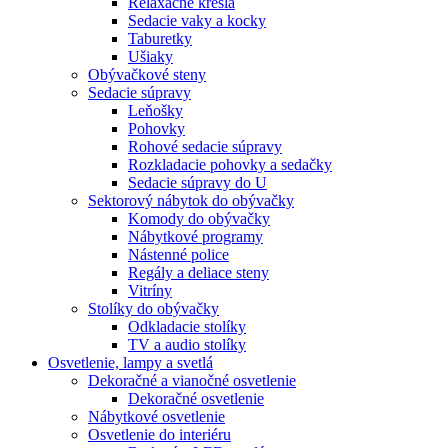
Relaxačné kreslá
Sedacie vaky a kocky
Taburetky
Ušiaky
Obývačkové steny
Sedacie súpravy
Leňošky
Pohovky
Rohové sedacie súpravy
Rozkladacie pohovky a sedačky
Sedacie súpravy do U
Sektorový nábytok do obývačky
Komody do obývačky
Nábytkové programy
Nástenné police
Regály a deliace steny
Vitríny
Stolíky do obývačky
Odkladacie stolíky
TV a audio stolíky
Osvetlenie, lampy a svetlá
Dekoračné a vianočné osvetlenie
Dekoračné osvetlenie
Nábytkové osvetlenie
Osvetlenie do interiéru