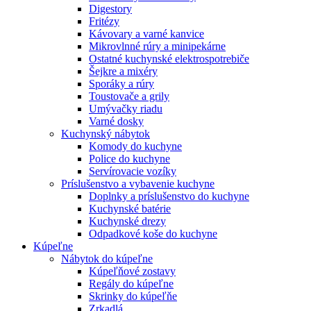
Digestory
Fritézy
Kávovary a varné kanvice
Mikrovlnné rúry a minipekárne
Ostatné kuchynské elektrospotrebiče
Šejkre a mixéry
Sporáky a rúry
Toustovače a grily
Umývačky riadu
Varné dosky
Kuchynský nábytok
Komody do kuchyne
Police do kuchyne
Servírovacie vozíky
Príslušenstvo a vybavenie kuchyne
Doplnky a príslušenstvo do kuchyne
Kuchynské batérie
Kuchynské drezy
Odpadkové koše do kuchyne
Kúpeľne
Nábytok do kúpeľne
Kúpeľňové zostavy
Regály do kúpeľne
Skrinky do kúpeľňe
Zrkadlá