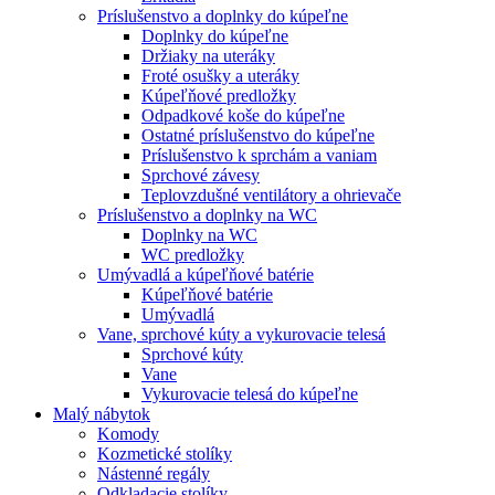
Príslušenstvo a doplnky do kúpeľne
Doplnky do kúpeľne
Držiaky na uteráky
Froté osušky a uteráky
Kúpeľňové predložky
Odpadkové koše do kúpeľne
Ostatné príslušenstvo do kúpeľne
Príslušenstvo k sprchám a vaniam
Sprchové závesy
Teplovzdušné ventilátory a ohrievače
Príslušenstvo a doplnky na WC
Doplnky na WC
WC predložky
Umývadlá a kúpeľňové batérie
Kúpeľňové batérie
Umývadlá
Vane, sprchové kúty a vykurovacie telesá
Sprchové kúty
Vane
Vykurovacie telesá do kúpeľne
Malý nábytok
Komody
Kozmetické stolíky
Nástenné regály
Odkladacie stolíky