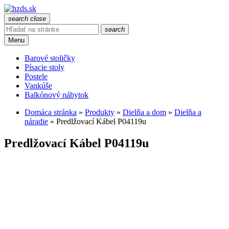
search
close
search
Menu
Barové stoličky
Písacie stoly
Postele
Vankúše
Balkónový nábytok
Domáca stránka
»
Produkty
»
Dielňa a dom
»
Dielňa a
náradie
»
Predlžovací Kábel P04119u
Predlžovací Kábel P04119u