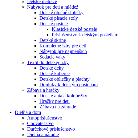
Detské matrace
Nábytok pre deti a mládež
Detské otočné stoličky
Detské písacie stoly
Detské postele
Klasické detské postele
Príslušenstvo k detským posteliam
Detské skrine
Kompletné izby pre deti
Nábytok pre najmenších
Sedacie vaky
Textil do detskej izby
Detské deky
Detské koberce
Detské obliečky a plachty
Doplnky k detským posteliam
Zábava a hračky
Detské autá a kolobežky
Hračky pre deti
Zábava na záhrade
Dielňa a dom
Autopríslušenstvo
Chovateľstvo
Darčekové príslušenstvo
Dielňa a náradie