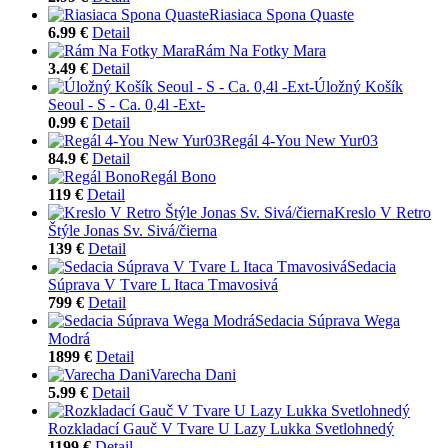
Riasiaca Spona Quaste
6.99 €
Detail
Rám Na Fotky Mara
3.49 €
Detail
Úložný Košík
Seoul - S - Ca. 0,4l -Ext-
0.99 €
Detail
Regál 4-You New Yur03
84.9 €
Detail
Regál Bono
119 €
Detail
Kreslo V Retro
Štýle Jonas Sv. Sivá/čierna
139 €
Detail
Sedacia
Súprava V Tvare L Itaca Tmavosivá
799 €
Detail
Sedacia Súprava Wega
Modrá
1899 €
Detail
Varecha Dani
5.99 €
Detail
Rozkladací Gauč V Tvare U Lazy Lukka Svetlohnedý
1199 €
Detail