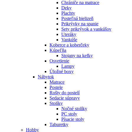
Chrániče na matrace
Deky
Plachty
Posteľná bielizeň
Prikrývky na spanie
Sety prikrývok a vankúšov
Uteráky
Vankúše
Koberce a koberčeky
Kúpeľňa
Stojany na kefky
Osvetlenie
Lampy
Úložné boxy
Nábytok
Matrace
Postele
Rošty do postelí
Sedacie súpravy
Stolíky
Nočné stolíky
PC stoly
Písacie stoly
Taburetky
Hobby