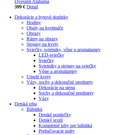
Dverami Alabama
399 €
Detail
Dekorácie a bytové doplnky
Hodiny
Obaly na kvetináče
Obrazy
Rámy na obrazy
Stojany na kvety
Sviečky, svietniky, vône a aromalampy
LED-sviečky
Sviečky
Svietniky a stojany na sviečky
Vône a aromalampy
Umelé kvety
Vázy, sochy a dekoračné predmety
Dekorácie na stenu
Sochy a dekoračné predmety
Vázy
Detská izba
Bábätká
Detské postieľky
Detský textil
Kompletné izby pre bábätká
Prebaľovacie pulty