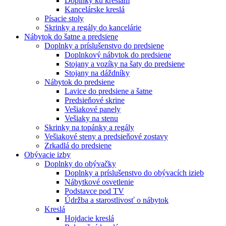
Doplnky ku kreslám
Kancelárske kreslá
Písacie stoly
Skrinky a regály do kancelárie
Nábytok do šatne a predsiene
Doplnky a príslušenstvo do predsiene
Doplnkový nábytok do predsiene
Stojany a vozíky na šaty do predsiene
Stojany na dáždníky
Nábytok do predsiene
Lavice do predsiene a šatne
Predsieňové skrine
Vešiakové panely
Vešiaky na stenu
Skrinky na topánky a regály
Vešiakové steny a predsieňové zostavy
Zrkadlá do predsiene
Obývacie izby
Doplnky do obývačky
Doplnky a príslušenstvo do obývacích izieb
Nábytkové osvetlenie
Podstavce pod TV
Údržba a starostlivosť o nábytok
Kreslá
Hojdacie kreslá