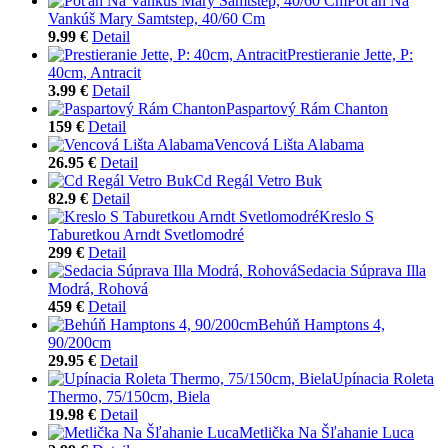
Poťah Na
Vankúš Mary Samtstep, 40/60 Cm
9.99 €
Detail
Prestieranie Jette, P:
40cm, Antracit
3.99 €
Detail
Paspartový Rám Chanton
159 €
Detail
Vencová Lišta Alabama
26.95 €
Detail
Cd Regál Vetro Buk
82.9 €
Detail
Kreslo S
Taburetkou Arndt Svetlomodré
299 €
Detail
Sedacia Súprava Illa
Modrá, Rohová
459 €
Detail
Behúň Hamptons 4,
90/200cm
29.95 €
Detail
Upínacia Roleta
Thermo, 75/150cm, Biela
19.98 €
Detail
Metlička Na Šľahanie Luca