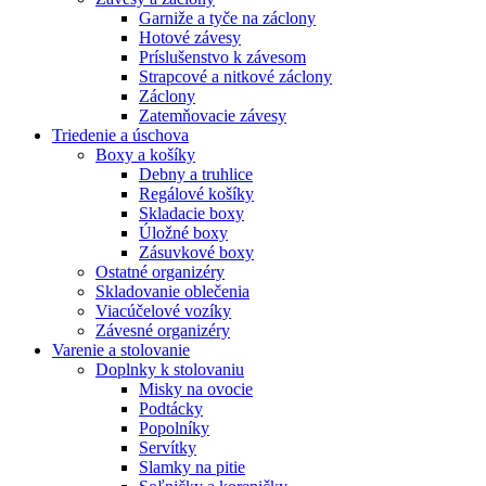
Garniže a tyče na záclony
Hotové závesy
Príslušenstvo k závesom
Strapcové a nitkové záclony
Záclony
Zatemňovacie závesy
Triedenie a úschova
Boxy a košíky
Debny a truhlice
Regálové košíky
Skladacie boxy
Úložné boxy
Zásuvkové boxy
Ostatné organizéry
Skladovanie oblečenia
Viacúčelové vozíky
Závesné organizéry
Varenie a stolovanie
Doplnky k stolovaniu
Misky na ovocie
Podtácky
Popolníky
Servítky
Slamky na pitie