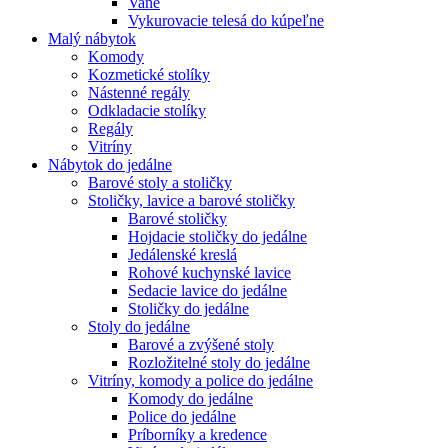
Vane
Vykurovacie telesá do kúpeľne
Malý nábytok
Komody
Kozmetické stolíky
Nástenné regály
Odkladacie stolíky
Regály
Vitríny
Nábytok do jedálne
Barové stoly a stoličky
Stoličky, lavice a barové stoličky
Barové stoličky
Hojdacie stoličky do jedálne
Jedálenské kreslá
Rohové kuchynské lavice
Sedacie lavice do jedálne
Stoličky do jedálne
Stoly do jedálne
Barové a zvýšené stoly
Rozložitelné stoly do jedálne
Vitríny, komody a police do jedálne
Komody do jedálne
Police do jedálne
Príborníky a kredence