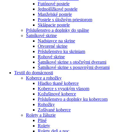
Futónové postele
Jednolôžkové postele
Manželské postele
Postele s úložným priestorom
Sklápacie postele
Príslušenstvo a doplnky do spálne
Šatníkové skrine
Nadstavce na skrine
Otvorené skrine
Príslušenstvo ku skriniam
Rohové skrine
Šatníkové skrine s otočnými dverami
Šatníkové skrine s posuvnými dverami
Textil do domácnosti
Koberce a rohožky
Hladko tkané koberce
Koberce s vysokým vlasom
Kožušinové koberce
Príslušenstvo a doplnky ku kobercom
Rohožky
Zošívané koberce
Rolety a žáluzie
Plisé
Rolety
Rolety deň a noc