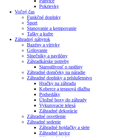
Panvice
Pokrievky
Voľný čas
Funkčné doplnky
Šport
Stanovanie a kempovanie
Tašky a kufre
Záhradný nábytok
Bazény a vírivky
Grilovanie
Slnečníky a pavilóny
Záhradkárske potreby
Starostlivosť o rastliny
Záhradné domčeky na náradie
Záhradné doplnky a príslušenstvo
Hračky na záhradu
Koberce a terasová dlažba
Podsedáky
Úložné boxy do záhrady
Vykurovacie telesá
Záhradné dekorácie
Záhradné osvetlenie
Záhradné sedenie
Záhradné hojdačky a siete
Záhradné lavice