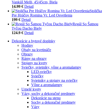
Vankúš Melli, 45/45cm, Biela
14.99 €
Detail
Stolička
Pre Hráčov Romina Vr. Led Osvetlenia
199 €
Detail
Regál So Šatnou
Tyčou Dacho Biely
124.9 €
Detail
Dekorácie a bytové doplnky
Hodiny
Obaly na kvetináče
Obrazy
Rámy na obrazy
Stojany na kvety
Sviečky, svietniky, vône a aromalampy
LED-sviečky
Sviečky
Svietniky a stojany na sviečky
Vône a aromalampy
Umelé kvety
Vázy, sochy a dekoračné predmety
Dekorácie na stenu
Sochy a dekoračné predmety
Vázy