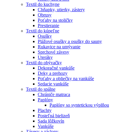
Textil do kuchyne
Chňapky, utierky, zástery
Obrusy
Poťahy na stoličky
Prestieranie
Textil do kúpeľne
Osušky
Plážové osušky a osušky do sauny
Rukavice na umývanie
Sprchové závesy
Uteráky
Textil do obývačky
Dekoračné vankúše
Deky a prehozy
Poťahy a obliečky na vankúše
Sedacie vankúše
Textil do spálne
Chrániče matraca
Paplóny
Paplóny so syntetickou výplňou
Plachty
Posteľná bielizeň
Sada lôžkovín
Vankúše
Závesy a záclony