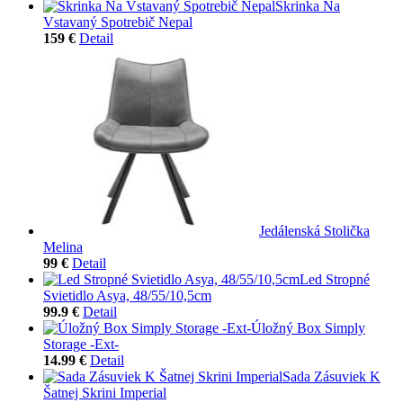
Skrinka Na
Vstavaný Spotrebič Nepal
159 €
Detail
Jedálenská Stolička
Melina
99 €
Detail
Led Stropné
Svietidlo Asya, 48/55/10,5cm
99.9 €
Detail
Úložný Box Simply
Storage -Ext-
14.99 €
Detail
Sada Zásuviek K
Šatnej Skrini Imperial