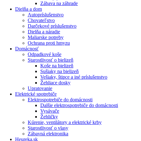
Zábava na záhrade
Dielňa a dom
Autopríslušenstvo
Chovateľstvo
Darčekové príslušenstvo
Dielňa a náradie
Maliarske potreby
Ochrana proti hmyzu
Domácnosť
Odpadkové koše
Starostlivosť o bielizeň
Koše na bielizeň
Sušiaky na bielizeň
Vešiaky, štipce a iné príslušenstvo
Žehliace dosky
Upratovanie
Elektrické spotrebiče
Elektrospotrebiče do domácnosti
Dalšie elektrospotrebiče do domácnosti
Vysávače
Žehličky
Kúrenie, ventilátory a elektrické krby
Starostlivosť o vlasy
Zábavná elektronika
Heureka.sk