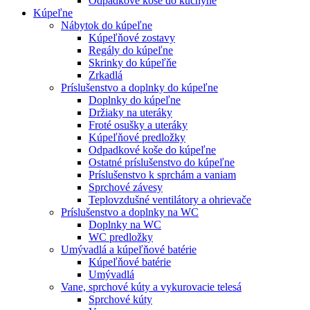
Odpadkové koše do kuchyne
Kúpeľne
Nábytok do kúpeľne
Kúpeľňové zostavy
Regály do kúpeľne
Skrinky do kúpeľňe
Zrkadlá
Príslušenstvo a doplnky do kúpeľne
Doplnky do kúpeľne
Držiaky na uteráky
Froté osušky a uteráky
Kúpeľňové predložky
Odpadkové koše do kúpeľne
Ostatné príslušenstvo do kúpeľne
Príslušenstvo k sprchám a vaniam
Sprchové závesy
Teplovzdušné ventilátory a ohrievače
Príslušenstvo a doplnky na WC
Doplnky na WC
WC predložky
Umývadlá a kúpeľňové batérie
Kúpeľňové batérie
Umývadlá
Vane, sprchové kúty a vykurovacie telesá
Sprchové kúty