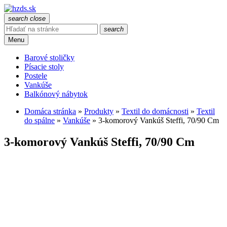
search
close
search
Menu
Barové stoličky
Písacie stoly
Postele
Vankúše
Balkónový nábytok
Domáca stránka
»
Produkty
»
Textil do domácnosti
»
Textil
do spálne
»
Vankúše
»
3-komorový Vankúš Steffi, 70/90 Cm
3-komorový Vankúš Steffi, 70/90 Cm