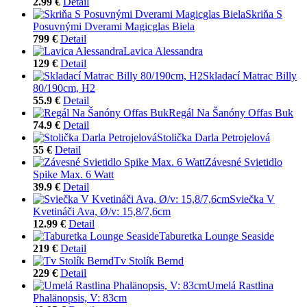
2.99 €
Detail
Skriňa S
Posuvnými Dverami Magicglas Biela
799 €
Detail
Lavica Alessandra
129 €
Detail
Skladací Matrac Billy
80/190cm, H2
55.9 €
Detail
Regál Na Šanóny Offas Buk
74.9 €
Detail
Stolička Darla Petrojelová
55 €
Detail
Závesné Svietidlo
Spike Max. 6 Watt
39.9 €
Detail
Sviečka V
Kvetináči Ava, Ø/v: 15,8/7,6cm
12.99 €
Detail
Taburetka Lounge Seaside
219 €
Detail
Tv Stolík Bernd
229 €
Detail
Umelá Rastlina
Phalänopsis, V: 83cm