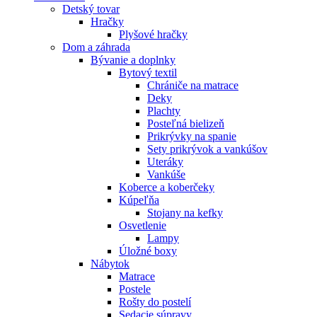
Detský tovar
Hračky
Plyšové hračky
Dom a záhrada
Bývanie a doplnky
Bytový textil
Chrániče na matrace
Deky
Plachty
Posteľná bielizeň
Prikrývky na spanie
Sety prikrývok a vankúšov
Uteráky
Vankúše
Koberce a koberčeky
Kúpeľňa
Stojany na kefky
Osvetlenie
Lampy
Úložné boxy
Nábytok
Matrace
Postele
Rošty do postelí
Sedacie súpravy