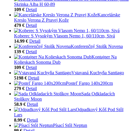
Skrinka Alba H 60-89
109 €
Detail
Kancelárske
Kreslo Verona Z Pravej Kože
479 €
Detail
Koberec S Vysokým Vlasom Nemo 1, 60/110cm, Sivá
14.99 €
Detail
Konferenčný Stolík Novena
139 €
Detail
Kontajner Na
Kolieskach Sonoma Dub
109 €
Detail
Vstavaná Kuchyňa Santiago
5198 €
Detail
Posteľ Fargo 140x200cm
279 €
Detail
Sada Odkladacích
Stolíkov Moon
58.9 €
Detail
Odpadkový Kôš Pod Stôl
Lars
8.99 €
Detail
Písací Stôl Neptun
99 €
Detail