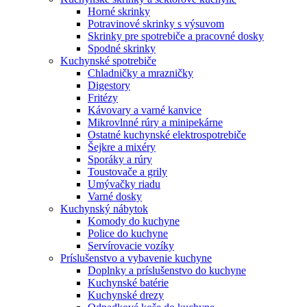
Horné skrinky
Potravinové skrinky s výsuvom
Skrinky pre spotrebiče a pracovné dosky
Spodné skrinky
Kuchynské spotrebiče
Chladničky a mrazničky
Digestory
Fritézy
Kávovary a varné kanvice
Mikrovlnné rúry a minipekárne
Ostatné kuchynské elektrospotrebiče
Šejkre a mixéry
Sporáky a rúry
Toustovače a grily
Umývačky riadu
Varné dosky
Kuchynský nábytok
Komody do kuchyne
Police do kuchyne
Servírovacie vozíky
Príslušenstvo a vybavenie kuchyne
Doplnky a príslušenstvo do kuchyne
Kuchynské batérie
Kuchynské drezy