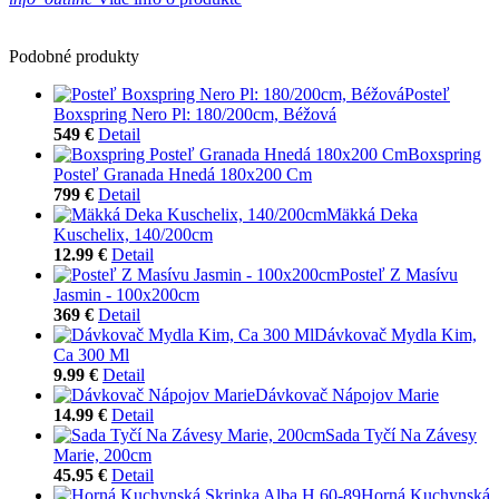
Podobné produkty
Posteľ
Boxspring Nero Pl: 180/200cm, Béžová
549 €
Detail
Boxspring
Posteľ Granada Hnedá 180x200 Cm
799 €
Detail
Mäkká Deka
Kuschelix, 140/200cm
12.99 €
Detail
Posteľ Z Masívu
Jasmin - 100x200cm
369 €
Detail
Dávkovač Mydla Kim,
Ca 300 Ml
9.99 €
Detail
Dávkovač Nápojov Marie
14.99 €
Detail
Sada Tyčí Na Závesy
Marie, 200cm
45.95 €
Detail
Horná Kuchynská