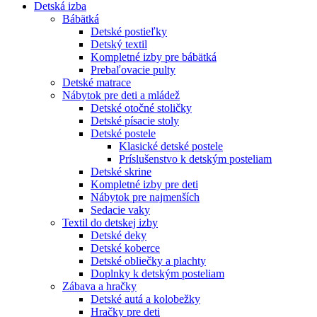
Detská izba
Bábätká
Detské postieľky
Detský textil
Kompletné izby pre bábätká
Prebaľovacie pulty
Detské matrace
Nábytok pre deti a mládež
Detské otočné stoličky
Detské písacie stoly
Detské postele
Klasické detské postele
Príslušenstvo k detským posteliam
Detské skrine
Kompletné izby pre deti
Nábytok pre najmenších
Sedacie vaky
Textil do detskej izby
Detské deky
Detské koberce
Detské obliečky a plachty
Doplnky k detským posteliam
Zábava a hračky
Detské autá a kolobežky
Hračky pre deti