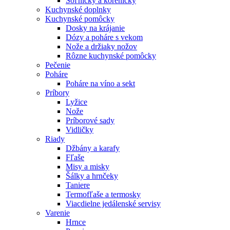
Soľničky a koreničky
Kuchynské doplnky
Kuchynské pomôcky
Dosky na krájanie
Dózy a poháre s vekom
Nože a držiaky nožov
Rôzne kuchynské pomôcky
Pečenie
Poháre
Poháre na víno a sekt
Príbory
Lyžice
Nože
Príborové sady
Vidličky
Riady
Džbány a karafy
Fľaše
Misy a misky
Šálky a hrnčeky
Taniere
Termofľaše a termosky
Viacdielne jedálenské servisy
Varenie
Hrnce