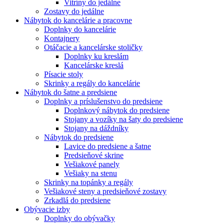
Vitríny do jedálne
Zostavy do jedálne
Nábytok do kancelárie a pracovne
Doplnky do kancelárie
Kontajnery
Otáčacie a kancelárske stoličky
Doplnky ku kreslám
Kancelárske kreslá
Písacie stoly
Skrinky a regály do kancelárie
Nábytok do šatne a predsiene
Doplnky a príslušenstvo do predsiene
Doplnkový nábytok do predsiene
Stojany a vozíky na šaty do predsiene
Stojany na dáždníky
Nábytok do predsiene
Lavice do predsiene a šatne
Predsieňové skrine
Vešiakové panely
Vešiaky na stenu
Skrinky na topánky a regály
Vešiakové steny a predsieňové zostavy
Zrkadlá do predsiene
Obývacie izby
Doplnky do obývačky