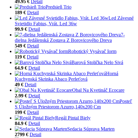
49.95 €
Detail
Predsieň Trio
189 €
Detail
Led Závesné
Svietidlo Fabius, Vrát. Led 36w
99.9 €
Detail
7-
dielna Jedálenská Zostava Z Borovicového Dreva
549 €
Detail
Robotický Vysávač Iorm
119 €
Detail
Barová Stolička Nelo Sivá
64.9 €
Detail
Horná
Kuchynská Skrinka Abaco Perleťová
49 €
Detail
Obal Na Kvetináč Ecocare
2.99 €
Detail
Posteľ
S Úložným Priestorom Azurro,140x200 Cm
199 €
Detail
Regál Pintal Biely
84.9 €
Detail
Sedacia Súprava Marten
2799 €
Detail