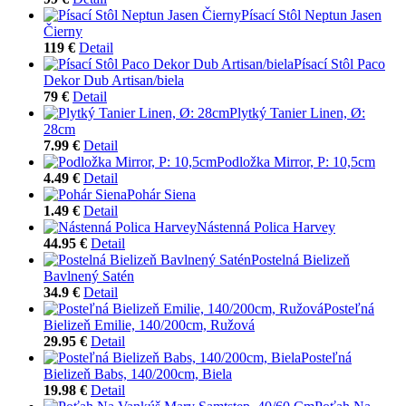
Písací Stôl Neptun Jasen
Čierny
119 €
Detail
Písací Stôl Paco
Dekor Dub Artisan/biela
79 €
Detail
Plytký Tanier Linen, Ø:
28cm
7.99 €
Detail
Podložka Mirror, P: 10,5cm
4.49 €
Detail
Pohár Siena
1.49 €
Detail
Nástenná Polica Harvey
44.95 €
Detail
Postelná Bielizeň
Bavlnený Satén
34.9 €
Detail
Posteľná
Bielizeň Emilie, 140/200cm, Ružová
29.95 €
Detail
Posteľná
Bielizeň Babs, 140/200cm, Biela
19.98 €
Detail