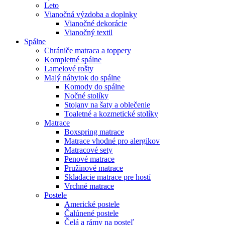
Leto
Vianočná výzdoba a doplnky
Vianočné dekorácie
Vianočný textil
Spálne
Chrániče matraca a toppery
Kompletné spálne
Lamelové rošty
Malý nábytok do spálne
Komody do spálne
Nočné stolíky
Stojany na šaty a oblečenie
Toaletné a kozmetické stolíky
Matrace
Boxspring matrace
Matrace vhodné pro alergikov
Matracové sety
Penové matrace
Pružinové matrace
Skladacie matrace pre hostí
Vrchné matrace
Postele
Americké postele
Čalúnené postele
Čelá a rámy na posteľ