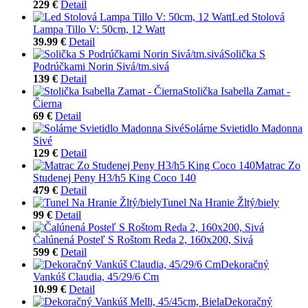
229 €
Detail
Led Stolová
Lampa Tillo V: 50cm, 12 Watt
39.99 €
Detail
Solička S
Podrúčkami Norin Sivá/tm.sivá
139 €
Detail
Stolička Isabella Zamat -
Čierna
69 €
Detail
Solárne Svietidlo Madonna
Sivé
129 €
Detail
Matrac Zo
Studenej Peny H3/h5 King Coco 140
479 €
Detail
Tunel Na Hranie Žltý/biely
99 €
Detail
Čalúnená Posteľ S Roštom Reda 2, 160x200, Sivá
599 €
Detail
Dekoračný
Vankúš Claudia, 45/29/6 Cm
10.99 €
Detail
Dekoračný