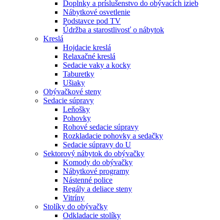
Doplnky a príslušenstvo do obývacích izieb
Nábytkové osvetlenie
Podstavce pod TV
Údržba a starostlivosť o nábytok
Kreslá
Hojdacie kreslá
Relaxačné kreslá
Sedacie vaky a kocky
Taburetky
Ušiaky
Obývačkové steny
Sedacie súpravy
Leňošky
Pohovky
Rohové sedacie súpravy
Rozkladacie pohovky a sedačky
Sedacie súpravy do U
Sektorový nábytok do obývačky
Komody do obývačky
Nábytkové programy
Nástenné police
Regály a deliace steny
Vitríny
Stolíky do obývačky
Odkladacie stolíky