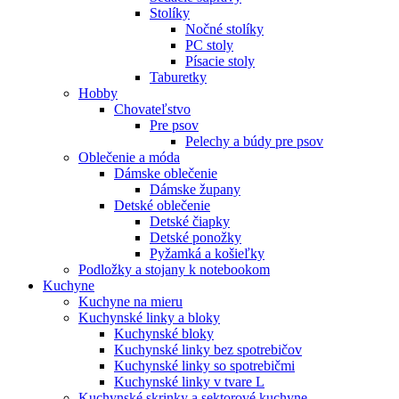
Stolíky
Nočné stolíky
PC stoly
Písacie stoly
Taburetky
Hobby
Chovateľstvo
Pre psov
Pelechy a búdy pre psov
Oblečenie a móda
Dámske oblečenie
Dámske župany
Detské oblečenie
Detské čiapky
Detské ponožky
Pyžamká a košieľky
Podložky a stojany k notebookom
Kuchyne
Kuchyne na mieru
Kuchynské linky a bloky
Kuchynské bloky
Kuchynské linky bez spotrebičov
Kuchynské linky so spotrebičmi
Kuchynské linky v tvare L
Kuchynské skrinky a sektorové kuchyne