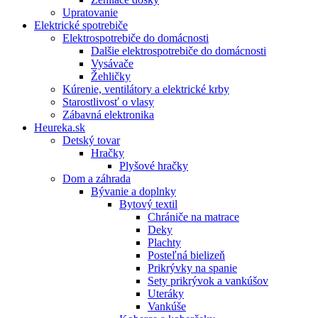
Upratovanie
Elektrické spotrebiče
Elektrospotrebiče do domácnosti
Dalšie elektrospotrebiče do domácnosti
Vysávače
Žehličky
Kúrenie, ventilátory a elektrické krby
Starostlivosť o vlasy
Zábavná elektronika
Heureka.sk
Detský tovar
Hračky
Plyšové hračky
Dom a záhrada
Bývanie a doplnky
Bytový textil
Chrániče na matrace
Deky
Plachty
Posteľná bielizeň
Prikrývky na spanie
Sety prikrývok a vankúšov
Uteráky
Vankúše