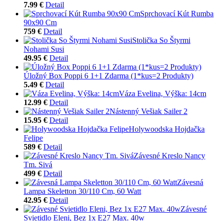
7.99 €
Detail
Sprchovací Kút Rumba
90x90 Cm
759 €
Detail
Stolička So Štyrmi
Nohami Susi
49.95 €
Detail
Úložný Box Poppi 6 1+1 Zdarma (1*kus=2 Produkty)
5.49 €
Detail
Váza Evelina, Výška: 14cm
12.99 €
Detail
Nástenný Vešiak Sailer 2
15.95 €
Detail
Holywoodska Hojdačka
Felipe
589 €
Detail
Závesné Kreslo Nancy
Tm. Sivá
499 €
Detail
Závesná
Lampa Skeletton 30/110 Cm, 60 Watt
42.95 €
Detail
Závesné
Svietidlo Eleni, Bez 1x E27 Max. 40w