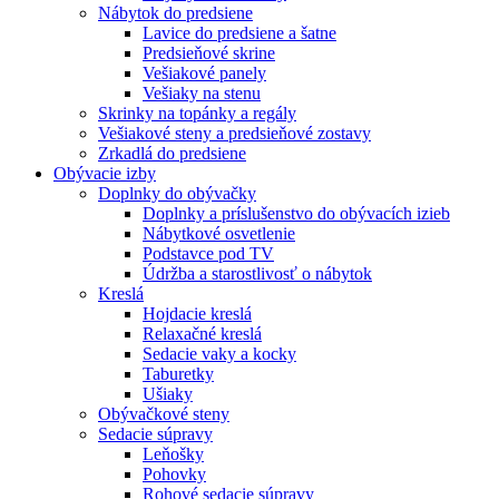
Nábytok do predsiene
Lavice do predsiene a šatne
Predsieňové skrine
Vešiakové panely
Vešiaky na stenu
Skrinky na topánky a regály
Vešiakové steny a predsieňové zostavy
Zrkadlá do predsiene
Obývacie izby
Doplnky do obývačky
Doplnky a príslušenstvo do obývacích izieb
Nábytkové osvetlenie
Podstavce pod TV
Údržba a starostlivosť o nábytok
Kreslá
Hojdacie kreslá
Relaxačné kreslá
Sedacie vaky a kocky
Taburetky
Ušiaky
Obývačkové steny
Sedacie súpravy
Leňošky
Pohovky
Rohové sedacie súpravy