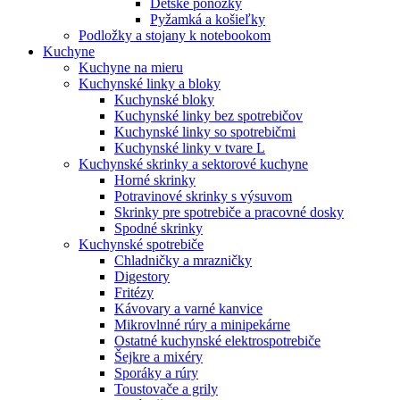
Detské ponožky
Pyžamká a košieľky
Podložky a stojany k notebookom
Kuchyne
Kuchyne na mieru
Kuchynské linky a bloky
Kuchynské bloky
Kuchynské linky bez spotrebičov
Kuchynské linky so spotrebičmi
Kuchynské linky v tvare L
Kuchynské skrinky a sektorové kuchyne
Horné skrinky
Potravinové skrinky s výsuvom
Skrinky pre spotrebiče a pracovné dosky
Spodné skrinky
Kuchynské spotrebiče
Chladničky a mrazničky
Digestory
Fritézy
Kávovary a varné kanvice
Mikrovlnné rúry a minipekárne
Ostatné kuchynské elektrospotrebiče
Šejkre a mixéry
Sporáky a rúry
Toustovače a grily