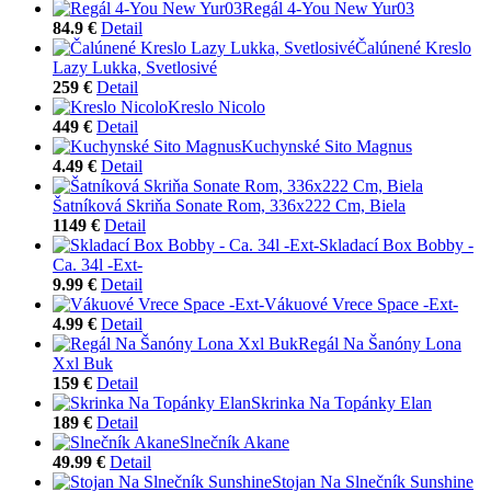
Regál 4-You New Yur03
84.9 €
Detail
Čalúnené Kreslo
Lazy Lukka, Svetlosivé
259 €
Detail
Kreslo Nicolo
449 €
Detail
Kuchynské Sito Magnus
4.49 €
Detail
Šatníková Skriňa Sonate Rom, 336x222 Cm, Biela
1149 €
Detail
Skladací Box Bobby -
Ca. 34l -Ext-
9.99 €
Detail
Vákuové Vrece Space -Ext-
4.99 €
Detail
Regál Na Šanóny Lona
Xxl Buk
159 €
Detail
Skrinka Na Topánky Elan
189 €
Detail
Slnečník Akane
49.99 €
Detail
Stojan Na Slnečník Sunshine