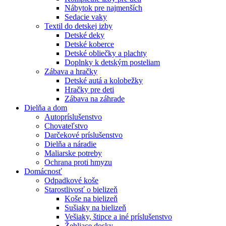
Nábytok pre najmenších
Sedacie vaky
Textil do detskej izby
Detské deky
Detské koberce
Detské obliečky a plachty
Doplnky k detským posteliam
Zábava a hračky
Detské autá a kolobežky
Hračky pre deti
Zábava na záhrade
Dielňa a dom
Autopríslušenstvo
Chovateľstvo
Darčekové príslušenstvo
Dielňa a náradie
Maliarske potreby
Ochrana proti hmyzu
Domácnosť
Odpadkové koše
Starostlivosť o bielizeň
Koše na bielizeň
Sušiaky na bielizeň
Vešiaky, štipce a iné príslušenstvo
Žehliace dosky