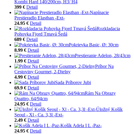
Kombi Hard 140/200cm, H3/ H4
399 €
Detail
Napínacie
Prestieradlo Elasthan -Ext-
24.95 €
Detail
Rozkladacia
Pohovka Fjord Tmavá Šedá
689 €
Detail
Pokrievka Basic, Ø: 30cm
8.99 €
Detail
Prestieranie Adelon, 28/43cm
1.99 €
Detail
Príbor Na
Cestoviny Gourmet, 2-Dielny
4.99 €
Detail
Sada Príborov Jubi
69.9 €
Detail
Rám Na Obrazy
Quattro, 64/94cm
24.95 €
Detail
Úložný Košík
Seoul - Xl - Ca. 3,3l -Ext-
2.49 €
Detail
Košík Adela I L -Paz-
24.95 €
Detail