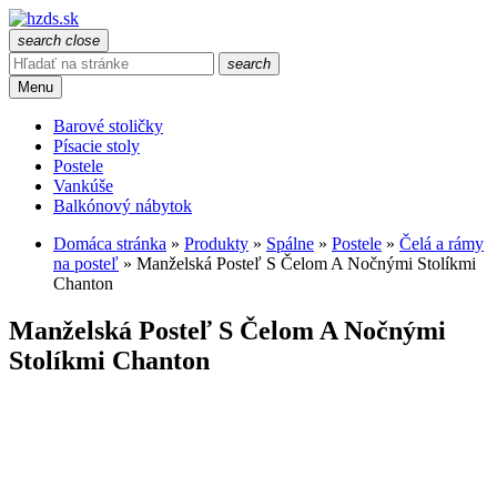
search
close
search
Menu
Barové stoličky
Písacie stoly
Postele
Vankúše
Balkónový nábytok
Domáca stránka
»
Produkty
»
Spálne
»
Postele
»
Čelá a rámy
na posteľ
»
Manželská Posteľ S Čelom A Nočnými Stolíkmi
Chanton
Manželská Posteľ S Čelom A Nočnými
Stolíkmi Chanton