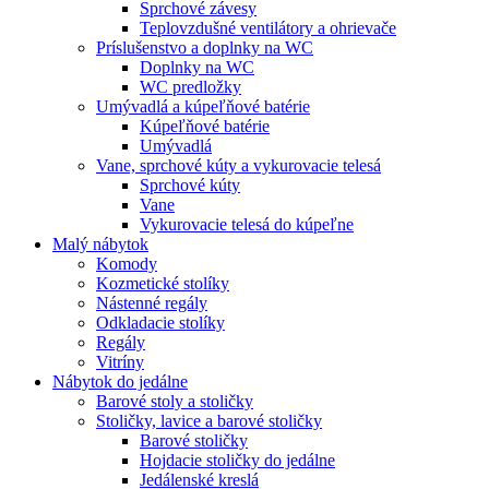
Sprchové závesy
Teplovzdušné ventilátory a ohrievače
Príslušenstvo a doplnky na WC
Doplnky na WC
WC predložky
Umývadlá a kúpeľňové batérie
Kúpeľňové batérie
Umývadlá
Vane, sprchové kúty a vykurovacie telesá
Sprchové kúty
Vane
Vykurovacie telesá do kúpeľne
Malý nábytok
Komody
Kozmetické stolíky
Nástenné regály
Odkladacie stolíky
Regály
Vitríny
Nábytok do jedálne
Barové stoly a stoličky
Stoličky, lavice a barové stoličky
Barové stoličky
Hojdacie stoličky do jedálne
Jedálenské kreslá