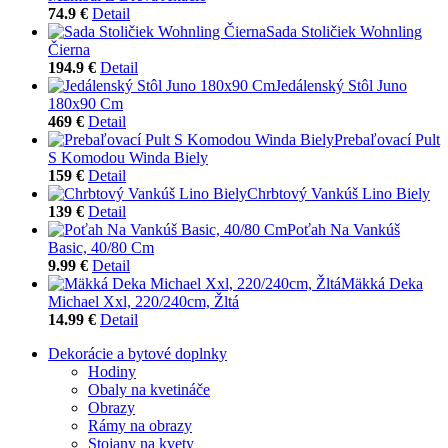
74.9 €
Detail
Sada Stoličiek Wohnling
Čierna
194.9 €
Detail
Jedálenský Stôl Juno
180x90 Cm
469 €
Detail
Prebaľovací Pult
S Komodou Winda Biely
159 €
Detail
Chrbtový Vankúš Lino Biely
139 €
Detail
Poťah Na Vankúš
Basic, 40/80 Cm
9.99 €
Detail
Mäkká Deka
Michael Xxl, 220/240cm, Žltá
14.99 €
Detail
Dekorácie a bytové doplnky
Hodiny
Obaly na kvetináče
Obrazy
Rámy na obrazy
Stojany na kvety