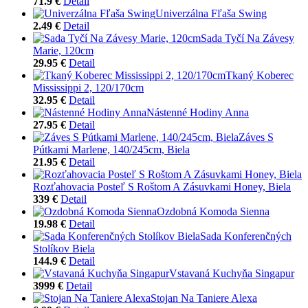
71.9 €
Detail
Univerzálna Fľaša Swing
2.49 €
Detail
Sada Tyčí Na Závesy
Marie, 120cm
29.95 €
Detail
Tkaný Koberec
Mississippi 2, 120/170cm
32.95 €
Detail
Nástenné Hodiny Anna
27.95 €
Detail
Záves S
Pútkami Marlene, 140/245cm, Biela
21.95 €
Detail
Rozťahovacia Posteľ S Roštom A Zásuvkami Honey, Biela
339 €
Detail
Ozdobná Komoda Sienna
19.98 €
Detail
Sada Konferenčných
Stolíkov Biela
144.9 €
Detail
Vstavaná Kuchyňa Singapur
3999 €
Detail
Stojan Na Taniere Alexa