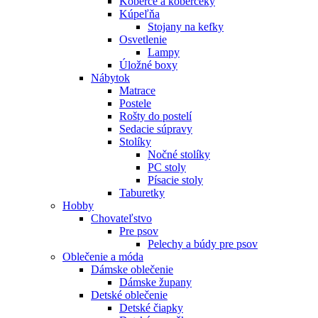
Koberce a koberčeky
Kúpeľňa
Stojany na kefky
Osvetlenie
Lampy
Úložné boxy
Nábytok
Matrace
Postele
Rošty do postelí
Sedacie súpravy
Stolíky
Nočné stolíky
PC stoly
Písacie stoly
Taburetky
Hobby
Chovateľstvo
Pre psov
Pelechy a búdy pre psov
Oblečenie a móda
Dámske oblečenie
Dámske župany
Detské oblečenie
Detské čiapky