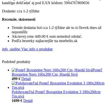
katalógu dohľadať aj pod EAN kódom: 5904767869656
Dodanie: cca 1-2 týždne
Recenzie, skúsenosti
Termín dodania bol cca 1-2 týždne ale to si človek dnes už
nepomôže
Akciovej cene 449.00 € som nemohol odolať.
Podľa heureky najlacnejšie na moebelix.sk
info_outline
Viac info o produkte
Podobné produkty
Posteľ
Boxspring Nero 160x200 Cm, Hnedá Sivá
499 €
Detail
Polohovateľná Posteľ Boxspring Evolution 3 180x200cm
Tm.sivá
1699 €
Detail