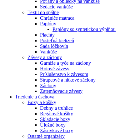
Poťahy a obliečky na vankúše
Sedacie vankúše
Textil do spálne
Chrániče matraca
Paplóny
Paplóny so syntetickou výplňou
Plachty
Posteľná bielizeň
Sada lôžkovín
Vankúše
Závesy a záclony
Garniže a tyče na záclony
Hotové závesy
Príslušenstvo k závesom
Strapcové a nitkové záclony
Záclony
Zatemňovacie závesy
Triedenie a úschova
Boxy a košíky
Debny a truhlice
Regálové košíky
Skladacie boxy
Úložné boxy
Zásuvkové boxy
Ostatné organizéry