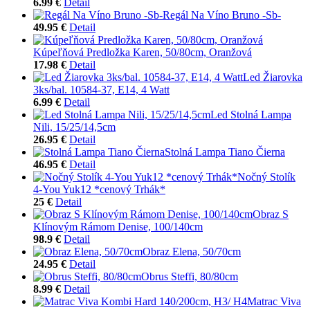
6.99 €
Detail
Regál Na Víno Bruno -Sb-
49.95 €
Detail
Kúpeľňová Predložka Karen, 50/80cm, Oranžová
17.98 €
Detail
Led Žiarovka
3ks/bal. 10584-37, E14, 4 Watt
6.99 €
Detail
Led Stolná Lampa
Nili, 15/25/14,5cm
26.95 €
Detail
Stolná Lampa Tiano Čierna
46.95 €
Detail
Nočný Stolík
4-You Yuk12 *cenový Trhák*
25 €
Detail
Obraz S
Klínovým Rámom Denise, 100/140cm
98.9 €
Detail
Obraz Elena, 50/70cm
24.95 €
Detail
Obrus Steffi, 80/80cm
8.99 €
Detail
Matrac Viva