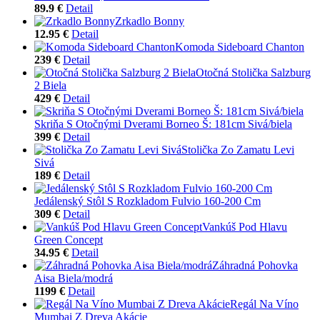
89.9 €
Detail
Zrkadlo Bonny
12.95 €
Detail
Komoda Sideboard Chanton
239 €
Detail
Otočná Stolička Salzburg
2 Biela
429 €
Detail
Skriňa S Otočnými Dverami Borneo Š: 181cm Sivá/biela
399 €
Detail
Stolička Zo Zamatu Levi
Sivá
189 €
Detail
Jedálenský Stôl S Rozkladom Fulvio 160-200 Cm
309 €
Detail
Vankúš Pod Hlavu
Green Concept
34.95 €
Detail
Záhradná Pohovka
Aisa Biela/modrá
1199 €
Detail
Regál Na Víno
Mumbai Z Dreva Akácie