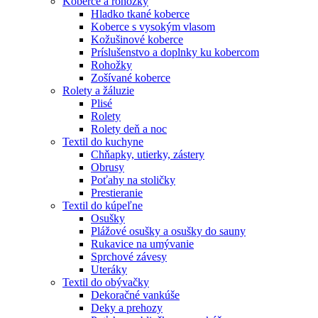
Koberce a rohožky
Hladko tkané koberce
Koberce s vysokým vlasom
Kožušinové koberce
Príslušenstvo a doplnky ku kobercom
Rohožky
Zošívané koberce
Rolety a žáluzie
Plisé
Rolety
Rolety deň a noc
Textil do kuchyne
Chňapky, utierky, zástery
Obrusy
Poťahy na stoličky
Prestieranie
Textil do kúpeľne
Osušky
Plážové osušky a osušky do sauny
Rukavice na umývanie
Sprchové závesy
Uteráky
Textil do obývačky
Dekoračné vankúše
Deky a prehozy