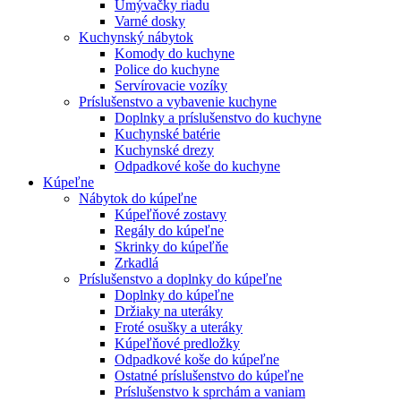
Umývačky riadu
Varné dosky
Kuchynský nábytok
Komody do kuchyne
Police do kuchyne
Servírovacie vozíky
Príslušenstvo a vybavenie kuchyne
Doplnky a príslušenstvo do kuchyne
Kuchynské batérie
Kuchynské drezy
Odpadkové koše do kuchyne
Kúpeľne
Nábytok do kúpeľne
Kúpeľňové zostavy
Regály do kúpeľne
Skrinky do kúpeľňe
Zrkadlá
Príslušenstvo a doplnky do kúpeľne
Doplnky do kúpeľne
Držiaky na uteráky
Froté osušky a uteráky
Kúpeľňové predložky
Odpadkové koše do kúpeľne
Ostatné príslušenstvo do kúpeľne
Príslušenstvo k sprchám a vaniam