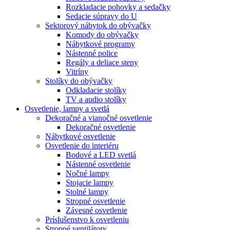
Rozkladacie pohovky a sedačky
Sedacie súpravy do U
Sektorový nábytok do obývačky
Komody do obývačky
Nábytkové programy
Nástenné police
Regály a deliace steny
Vitríny
Stolíky do obývačky
Odkladacie stolíky
TV a audio stolíky
Osvetlenie, lampy a svetlá
Dekoračné a vianočné osvetlenie
Dekoračné osvetlenie
Nábytkové osvetlenie
Osvetlenie do interiéru
Bodové a LED svetlá
Nástenné osvetlenie
Nočné lampy
Stojacie lampy
Stolné lampy
Stropné osvetlenie
Závesné osvetlenie
Príslušenstvo k osvetleniu
Stropné ventilátory