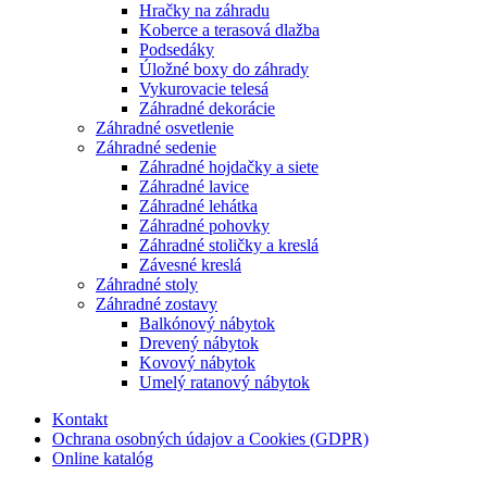
Hračky na záhradu
Koberce a terasová dlažba
Podsedáky
Úložné boxy do záhrady
Vykurovacie telesá
Záhradné dekorácie
Záhradné osvetlenie
Záhradné sedenie
Záhradné hojdačky a siete
Záhradné lavice
Záhradné lehátka
Záhradné pohovky
Záhradné stoličky a kreslá
Závesné kreslá
Záhradné stoly
Záhradné zostavy
Balkónový nábytok
Drevený nábytok
Kovový nábytok
Umelý ratanový nábytok
Kontakt
Ochrana osobných údajov a Cookies (GDPR)
Online katalóg