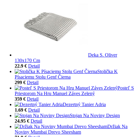
Deka S. Oliver
130x170 Cm
22.9 €
Detail
Stolička K
Písaciemu Stolu Genf Čierna
299 €
Detail
Posteľ S
Priestorom Na Hru Manuel Záves Zelený
359 €
Detail
Dezertný Tanier Adria
1.69 €
Detail
Stojan Na Noviny Design
24.95 €
Detail
Držiak Na
Noviny Mumbai Drevo Sheesham