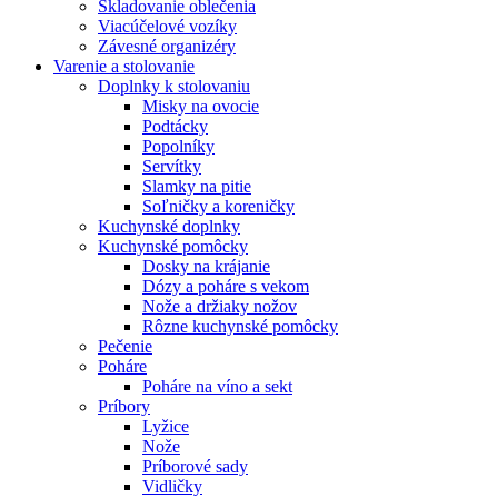
Skladovanie oblečenia
Viacúčelové vozíky
Závesné organizéry
Varenie a stolovanie
Doplnky k stolovaniu
Misky na ovocie
Podtácky
Popolníky
Servítky
Slamky na pitie
Soľničky a koreničky
Kuchynské doplnky
Kuchynské pomôcky
Dosky na krájanie
Dózy a poháre s vekom
Nože a držiaky nožov
Rôzne kuchynské pomôcky
Pečenie
Poháre
Poháre na víno a sekt
Príbory
Lyžice
Nože
Príborové sady
Vidličky