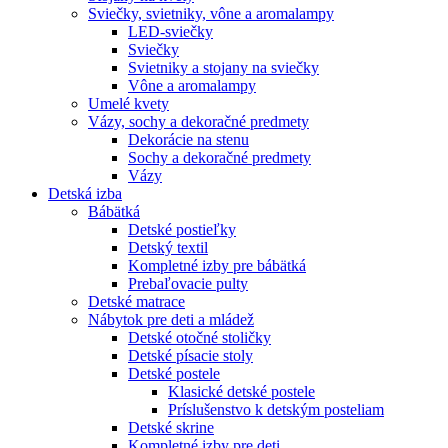
Sviečky, svietniky, vône a aromalampy
LED-sviečky
Sviečky
Svietniky a stojany na sviečky
Vône a aromalampy
Umelé kvety
Vázy, sochy a dekoračné predmety
Dekorácie na stenu
Sochy a dekoračné predmety
Vázy
Detská izba
Bábätká
Detské postieľky
Detský textil
Kompletné izby pre bábätká
Prebaľovacie pulty
Detské matrace
Nábytok pre deti a mládež
Detské otočné stoličky
Detské písacie stoly
Detské postele
Klasické detské postele
Príslušenstvo k detským posteliam
Detské skrine
Kompletné izby pre deti