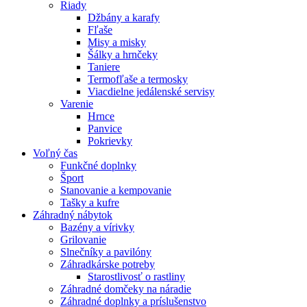
Riady
Džbány a karafy
Fľaše
Misy a misky
Šálky a hrnčeky
Taniere
Termofľaše a termosky
Viacdielne jedálenské servisy
Varenie
Hrnce
Panvice
Pokrievky
Voľný čas
Funkčné doplnky
Šport
Stanovanie a kempovanie
Tašky a kufre
Záhradný nábytok
Bazény a vírivky
Grilovanie
Slnečníky a pavilóny
Záhradkárske potreby
Starostlivosť o rastliny
Záhradné domčeky na náradie
Záhradné doplnky a príslušenstvo