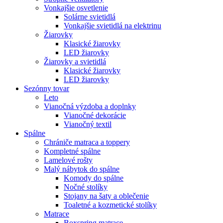
Vonkajšie osvetlenie
Solárne svietidlá
Vonkajšie svietidlá na elektrinu
Žiarovky
Klasické žiarovky
LED žiarovky
Žiarovky a svietidlá
Klasické žiarovky
LED žiarovky
Sezónny tovar
Leto
Vianočná výzdoba a doplnky
Vianočné dekorácie
Vianočný textil
Spálne
Chrániče matraca a toppery
Kompletné spálne
Lamelové rošty
Malý nábytok do spálne
Komody do spálne
Nočné stolíky
Stojany na šaty a oblečenie
Toaletné a kozmetické stolíky
Matrace
Boxspring matrace