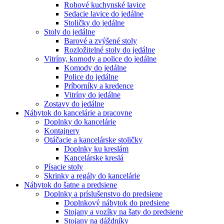
Rohové kuchynské lavice
Sedacie lavice do jedálne
Stoličky do jedálne
Stoly do jedálne
Barové a zvýšené stoly
Rozložitelné stoly do jedálne
Vitríny, komody a police do jedálne
Komody do jedálne
Police do jedálne
Príborníky a kredence
Vitríny do jedálne
Zostavy do jedálne
Nábytok do kancelárie a pracovne
Doplnky do kancelárie
Kontajnery
Otáčacie a kancelárske stoličky
Doplnky ku kreslám
Kancelárske kreslá
Písacie stoly
Skrinky a regály do kancelárie
Nábytok do šatne a predsiene
Doplnky a príslušenstvo do predsiene
Doplnkový nábytok do predsiene
Stojany a vozíky na šaty do predsiene
Stojany na dáždníky