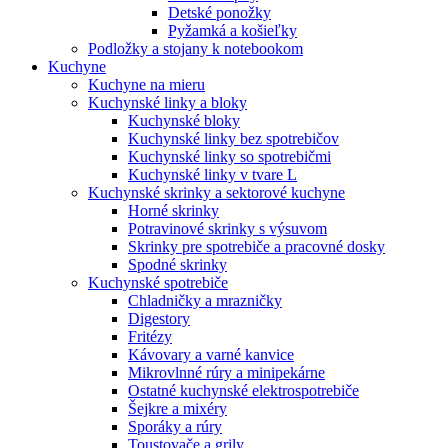
Detské ponožky
Pyžamká a košieľky
Podložky a stojany k notebookom
Kuchyne
Kuchyne na mieru
Kuchynské linky a bloky
Kuchynské bloky
Kuchynské linky bez spotrebičov
Kuchynské linky so spotrebičmi
Kuchynské linky v tvare L
Kuchynské skrinky a sektorové kuchyne
Horné skrinky
Potravinové skrinky s výsuvom
Skrinky pre spotrebiče a pracovné dosky
Spodné skrinky
Kuchynské spotrebiče
Chladničky a mrazničky
Digestory
Fritézy
Kávovary a varné kanvice
Mikrovlnné rúry a minipekárne
Ostatné kuchynské elektrospotrebiče
Šejkre a mixéry
Sporáky a rúry
Toustovače a grily