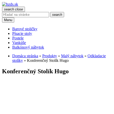
search
close
search
Menu
Barové stoličky
Písacie stoly
Postele
Vankúše
Balkónový nábytok
Domáca stránka
»
Produkty
»
Malý nábytok
»
Odkladacie
stolíky
»
Konferenčný Stolík Hugo
Konferenčný Stolík Hugo