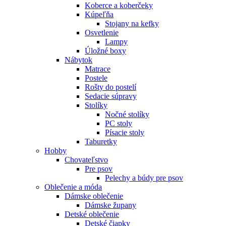
Koberce a koberčeky
Kúpeľňa
Stojany na kefky
Osvetlenie
Lampy
Úložné boxy
Nábytok
Matrace
Postele
Rošty do postelí
Sedacie súpravy
Stolíky
Nočné stolíky
PC stoly
Písacie stoly
Taburetky
Hobby
Chovateľstvo
Pre psov
Pelechy a búdy pre psov
Oblečenie a móda
Dámske oblečenie
Dámske župany
Detské oblečenie
Detské čiapky