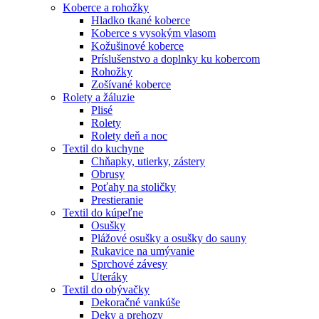
Koberce a rohožky
Hladko tkané koberce
Koberce s vysokým vlasom
Kožušinové koberce
Príslušenstvo a doplnky ku kobercom
Rohožky
Zošívané koberce
Rolety a žáluzie
Plisé
Rolety
Rolety deň a noc
Textil do kuchyne
Chňapky, utierky, zástery
Obrusy
Poťahy na stoličky
Prestieranie
Textil do kúpeľne
Osušky
Plážové osušky a osušky do sauny
Rukavice na umývanie
Sprchové závesy
Uteráky
Textil do obývačky
Dekoračné vankúše
Deky a prehozy