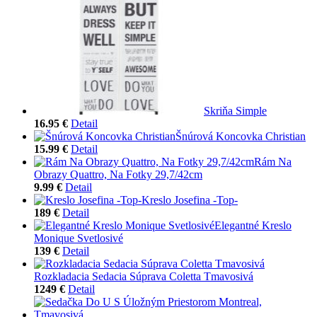
Skriňa Simple
16.95 €
Detail
Šnúrová Koncovka Christian
15.99 €
Detail
Rám Na
Obrazy Quattro, Na Fotky 29,7/42cm
9.99 €
Detail
Kreslo Josefina -Top-
189 €
Detail
Elegantné Kreslo
Monique Svetlosivé
139 €
Detail
Rozkladacia Sedacia Súprava Coletta Tmavosivá
1249 €
Detail