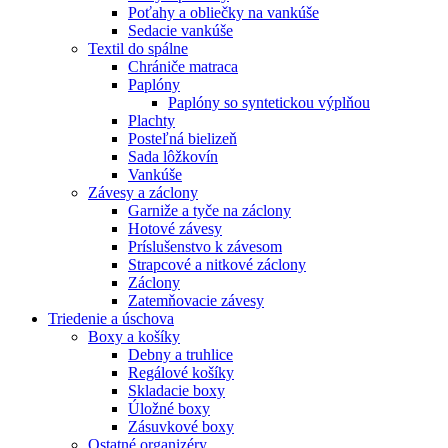
Poťahy a obliečky na vankúše
Sedacie vankúše
Textil do spálne
Chrániče matraca
Paplóny
Paplóny so syntetickou výplňou
Plachty
Posteľná bielizeň
Sada lôžkovín
Vankúše
Závesy a záclony
Garniže a tyče na záclony
Hotové závesy
Príslušenstvo k závesom
Strapcové a nitkové záclony
Záclony
Zatemňovacie závesy
Triedenie a úschova
Boxy a košíky
Debny a truhlice
Regálové košíky
Skladacie boxy
Úložné boxy
Zásuvkové boxy
Ostatné organizéry