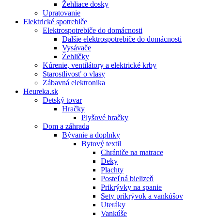
Žehliace dosky
Upratovanie
Elektrické spotrebiče
Elektrospotrebiče do domácnosti
Dalšie elektrospotrebiče do domácnosti
Vysávače
Žehličky
Kúrenie, ventilátory a elektrické krby
Starostlivosť o vlasy
Zábavná elektronika
Heureka.sk
Detský tovar
Hračky
Plyšové hračky
Dom a záhrada
Bývanie a doplnky
Bytový textil
Chrániče na matrace
Deky
Plachty
Posteľná bielizeň
Prikrývky na spanie
Sety prikrývok a vankúšov
Uteráky
Vankúše