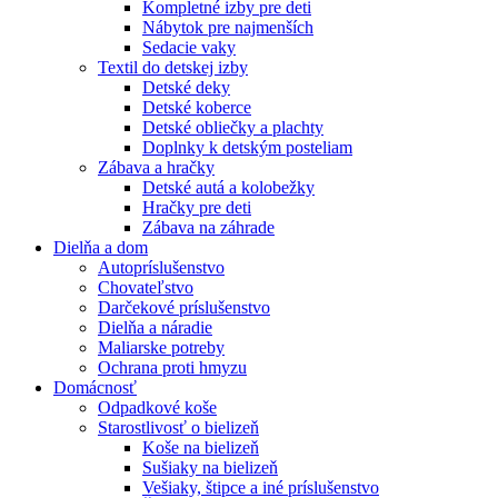
Kompletné izby pre deti
Nábytok pre najmenších
Sedacie vaky
Textil do detskej izby
Detské deky
Detské koberce
Detské obliečky a plachty
Doplnky k detským posteliam
Zábava a hračky
Detské autá a kolobežky
Hračky pre deti
Zábava na záhrade
Dielňa a dom
Autopríslušenstvo
Chovateľstvo
Darčekové príslušenstvo
Dielňa a náradie
Maliarske potreby
Ochrana proti hmyzu
Domácnosť
Odpadkové koše
Starostlivosť o bielizeň
Koše na bielizeň
Sušiaky na bielizeň
Vešiaky, štipce a iné príslušenstvo