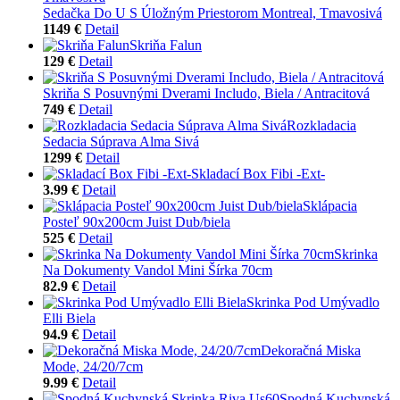
Sedačka Do U S Úložným Priestorom Montreal, Tmavosivá
1149 €
Detail
Skriňa Falun
129 €
Detail
Skriňa S Posuvnými Dverami Includo, Biela / Antracitová
749 €
Detail
Rozkladacia
Sedacia Súprava Alma Sivá
1299 €
Detail
Skladací Box Fibi -Ext-
3.99 €
Detail
Sklápacia
Posteľ 90x200cm Juist Dub/biela
525 €
Detail
Skrinka
Na Dokumenty Vandol Mini Šírka 70cm
82.9 €
Detail
Skrinka Pod Umývadlo
Elli Biela
94.9 €
Detail
Dekoračná Miska
Mode, 24/20/7cm
9.99 €
Detail
Spodná Kuchynská