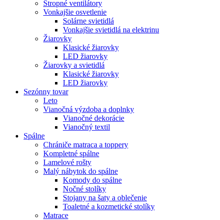
Stropné ventilátory
Vonkajšie osvetlenie
Solárne svietidlá
Vonkajšie svietidlá na elektrinu
Žiarovky
Klasické žiarovky
LED žiarovky
Žiarovky a svietidlá
Klasické žiarovky
LED žiarovky
Sezónny tovar
Leto
Vianočná výzdoba a doplnky
Vianočné dekorácie
Vianočný textil
Spálne
Chrániče matraca a toppery
Kompletné spálne
Lamelové rošty
Malý nábytok do spálne
Komody do spálne
Nočné stolíky
Stojany na šaty a oblečenie
Toaletné a kozmetické stolíky
Matrace