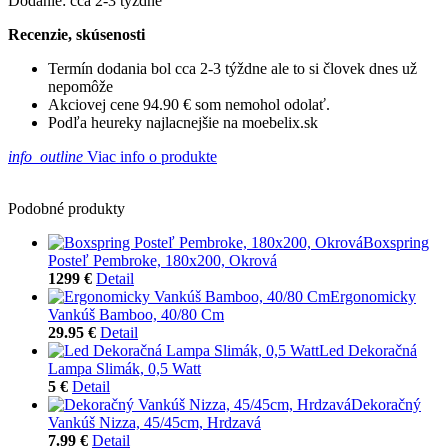
Dodanie: cca 2-3 týždne
Recenzie, skúsenosti
Termín dodania bol cca 2-3 týždne ale to si človek dnes už
nepomôže
Akciovej cene 94.90 € som nemohol odolať.
Podľa heureky najlacnejšie na moebelix.sk
info_outline
Viac info o produkte
Podobné produkty
Boxspring
Posteľ Pembroke, 180x200, Okrová
1299 €
Detail
Ergonomicky
Vankúš Bamboo, 40/80 Cm
29.95 €
Detail
Led Dekoračná
Lampa Slimák, 0,5 Watt
5 €
Detail
Dekoračný
Vankúš Nizza, 45/45cm, Hrdzavá
7.99 €
Detail