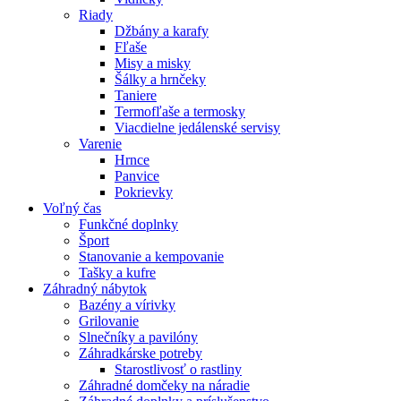
Riady
Džbány a karafy
Fľaše
Misy a misky
Šálky a hrnčeky
Taniere
Termofľaše a termosky
Viacdielne jedálenské servisy
Varenie
Hrnce
Panvice
Pokrievky
Voľný čas
Funkčné doplnky
Šport
Stanovanie a kempovanie
Tašky a kufre
Záhradný nábytok
Bazény a vírivky
Grilovanie
Slnečníky a pavilóny
Záhradkárske potreby
Starostlivosť o rastliny
Záhradné domčeky na náradie