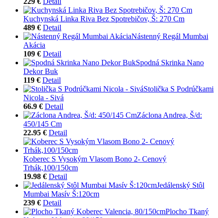
229 €
Detail
Kuchynská Linka Riva Bez Spotrebičov, Š: 270 Cm
489 €
Detail
Nástenný Regál Mumbai
Akácia
109 €
Detail
Spodná Skrinka Nano
Dekor Buk
119 €
Detail
Stolička S Podrúčkami
Nicola - Sivá
66.9 €
Detail
Záclona Andrea, Š/d:
450/145 Cm
22.95 €
Detail
Koberec S Vysokým Vlasom Bono 2- Cenový
Trhák,100/150cm
19.98 €
Detail
Jedálenský Stôl
Mumbai Masív Š:120cm
239 €
Detail
Plocho Tkaný