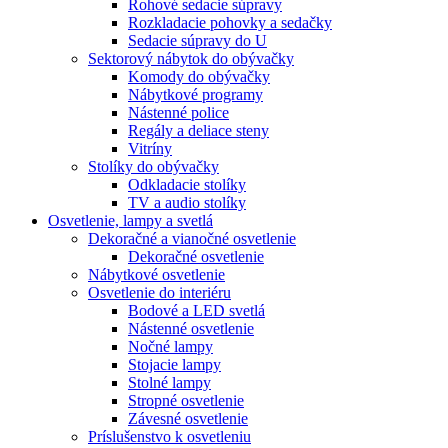
Rohové sedacie súpravy
Rozkladacie pohovky a sedačky
Sedacie súpravy do U
Sektorový nábytok do obývačky
Komody do obývačky
Nábytkové programy
Nástenné police
Regály a deliace steny
Vitríny
Stolíky do obývačky
Odkladacie stolíky
TV a audio stolíky
Osvetlenie, lampy a svetlá
Dekoračné a vianočné osvetlenie
Dekoračné osvetlenie
Nábytkové osvetlenie
Osvetlenie do interiéru
Bodové a LED svetlá
Nástenné osvetlenie
Nočné lampy
Stojacie lampy
Stolné lampy
Stropné osvetlenie
Závesné osvetlenie
Príslušenstvo k osvetleniu