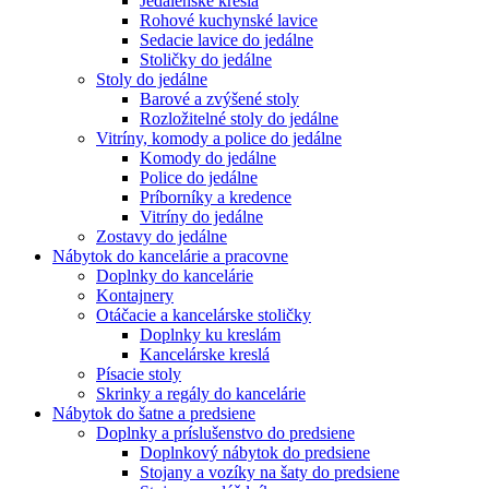
Jedálenské kreslá
Rohové kuchynské lavice
Sedacie lavice do jedálne
Stoličky do jedálne
Stoly do jedálne
Barové a zvýšené stoly
Rozložitelné stoly do jedálne
Vitríny, komody a police do jedálne
Komody do jedálne
Police do jedálne
Príborníky a kredence
Vitríny do jedálne
Zostavy do jedálne
Nábytok do kancelárie a pracovne
Doplnky do kancelárie
Kontajnery
Otáčacie a kancelárske stoličky
Doplnky ku kreslám
Kancelárske kreslá
Písacie stoly
Skrinky a regály do kancelárie
Nábytok do šatne a predsiene
Doplnky a príslušenstvo do predsiene
Doplnkový nábytok do predsiene
Stojany a vozíky na šaty do predsiene