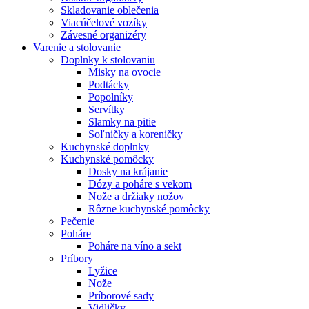
Skladovanie oblečenia
Viacúčelové vozíky
Závesné organizéry
Varenie a stolovanie
Doplnky k stolovaniu
Misky na ovocie
Podtácky
Popolníky
Servítky
Slamky na pitie
Soľničky a koreničky
Kuchynské doplnky
Kuchynské pomôcky
Dosky na krájanie
Dózy a poháre s vekom
Nože a držiaky nožov
Rôzne kuchynské pomôcky
Pečenie
Poháre
Poháre na víno a sekt
Príbory
Lyžice
Nože
Príborové sady
Vidličky