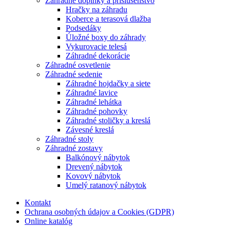
Záhradné doplnky a príslušenstvo
Hračky na záhradu
Koberce a terasová dlažba
Podsedáky
Úložné boxy do záhrady
Vykurovacie telesá
Záhradné dekorácie
Záhradné osvetlenie
Záhradné sedenie
Záhradné hojdačky a siete
Záhradné lavice
Záhradné lehátka
Záhradné pohovky
Záhradné stoličky a kreslá
Závesné kreslá
Záhradné stoly
Záhradné zostavy
Balkónový nábytok
Drevený nábytok
Kovový nábytok
Umelý ratanový nábytok
Kontakt
Ochrana osobných údajov a Cookies (GDPR)
Online katalóg