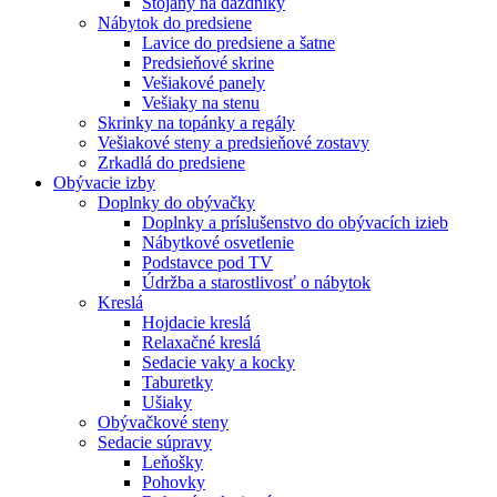
Stojany na dáždníky
Nábytok do predsiene
Lavice do predsiene a šatne
Predsieňové skrine
Vešiakové panely
Vešiaky na stenu
Skrinky na topánky a regály
Vešiakové steny a predsieňové zostavy
Zrkadlá do predsiene
Obývacie izby
Doplnky do obývačky
Doplnky a príslušenstvo do obývacích izieb
Nábytkové osvetlenie
Podstavce pod TV
Údržba a starostlivosť o nábytok
Kreslá
Hojdacie kreslá
Relaxačné kreslá
Sedacie vaky a kocky
Taburetky
Ušiaky
Obývačkové steny
Sedacie súpravy
Leňošky
Pohovky