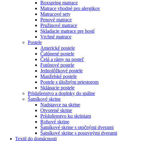
Boxspring matrace
Matrace vhodné pro alergikov
Matracové sety
Penové matrace
Pružinové matrace
Skladacie matrace pre hostí
Vrchné matrace
Postele
Americké postele
Čalúnené postele
Čelá a rámy na posteľ
Futónové postele
Jednolôžkové postele
Manželské postele
Postele s úložným priestorom
Sklápacie postele
Príslušenstvo a doplnky do spálne
Šatníkové skrine
Nadstavce na skrine
Otvorené skrine
Príslušenstvo ku skriniam
Rohové skrine
Šatníkové skrine s otočnými dverami
Šatníkové skrine s posuvnými dverami
Textil do domácnosti