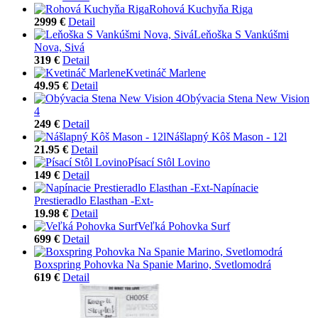
Rohová Kuchyňa Riga
2999 €
Detail
Leňoška S Vankúšmi
Nova, Sivá
319 €
Detail
Kvetináč Marlene
49.95 €
Detail
Obývacia Stena New Vision
4
249 €
Detail
Nášlapný Kôš Mason - 12l
21.95 €
Detail
Písací Stôl Lovino
149 €
Detail
Napínacie
Prestieradlo Elasthan -Ext-
19.98 €
Detail
Veľká Pohovka Surf
699 €
Detail
Boxspring Pohovka Na Spanie Marino, Svetlomodrá
619 €
Detail