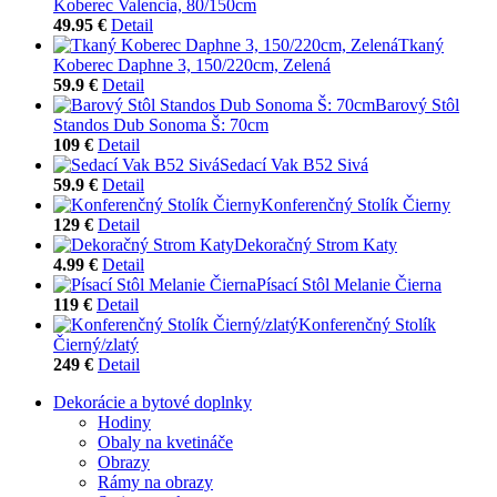
Koberec Valencia, 80/150cm
49.95 €
Detail
Tkaný
Koberec Daphne 3, 150/220cm, Zelená
59.9 €
Detail
Barový Stôl
Standos Dub Sonoma Š: 70cm
109 €
Detail
Sedací Vak B52 Sivá
59.9 €
Detail
Konferenčný Stolík Čierny
129 €
Detail
Dekoračný Strom Katy
4.99 €
Detail
Písací Stôl Melanie Čierna
119 €
Detail
Konferenčný Stolík
Čierný/zlatý
249 €
Detail
Dekorácie a bytové doplnky
Hodiny
Obaly na kvetináče
Obrazy
Rámy na obrazy