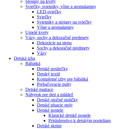
Stojany na kvety
Sviečky, svietniky, vône a aromalampy
LED-sviečky
Sviečky
Svietniky a stojany na sviečky
Vône a aromalampy
Umelé kvety
Vázy, sochy a dekoračné predmety
Dekorácie na stenu
Sochy a dekoračné predmety
Vázy
Detská izba
Bábätká
Detské postieľky
Detský textil
Kompletné izby pre bábätká
Prebaľovacie pulty
Detské matrace
Nábytok pre deti a mládež
Detské otočné stoličky
Detské písacie stoly
Detské postele
Klasické detské postele
Príslušenstvo k detským posteliam
Detské skrine