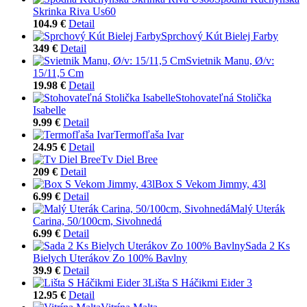
Skrinka Riva Us60
104.9 €
Detail
Sprchový Kút Bielej Farby
349 €
Detail
Svietnik Manu, Ø/v:
15/11,5 Cm
19.98 €
Detail
Stohovateľná Stolička
Isabelle
9.99 €
Detail
Termofľaša Ivar
24.95 €
Detail
Tv Diel Bree
209 €
Detail
Box S Vekom Jimmy, 43l
6.99 €
Detail
Malý Uterák
Carina, 50/100cm, Sivohnedá
6.99 €
Detail
Sada 2 Ks
Bielych Uterákov Zo 100% Bavlny
39.9 €
Detail
Lišta S Háčikmi Eider 3
12.95 €
Detail