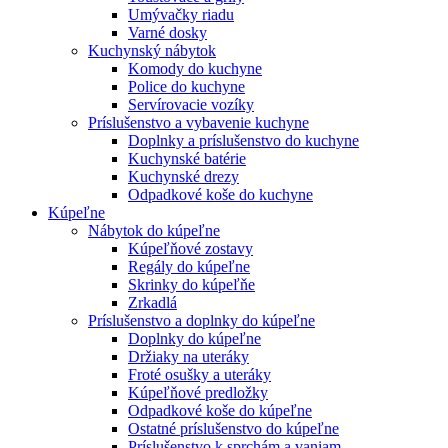
Umývačky riadu
Varné dosky
Kuchynský nábytok
Komody do kuchyne
Police do kuchyne
Servírovacie vozíky
Príslušenstvo a vybavenie kuchyne
Doplnky a príslušenstvo do kuchyne
Kuchynské batérie
Kuchynské drezy
Odpadkové koše do kuchyne
Kúpeľne
Nábytok do kúpeľne
Kúpeľňové zostavy
Regály do kúpeľne
Skrinky do kúpeľňe
Zrkadlá
Príslušenstvo a doplnky do kúpeľne
Doplnky do kúpeľne
Držiaky na uteráky
Froté osušky a uteráky
Kúpeľňové predložky
Odpadkové koše do kúpeľne
Ostatné príslušenstvo do kúpeľne
Príslušenstvo k sprchám a vaniam