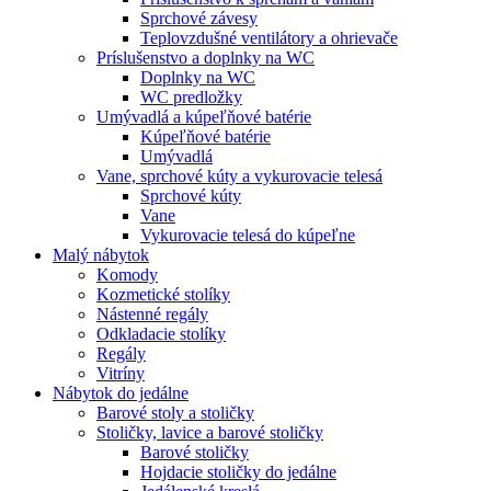
Sprchové závesy
Teplovzdušné ventilátory a ohrievače
Príslušenstvo a doplnky na WC
Doplnky na WC
WC predložky
Umývadlá a kúpeľňové batérie
Kúpeľňové batérie
Umývadlá
Vane, sprchové kúty a vykurovacie telesá
Sprchové kúty
Vane
Vykurovacie telesá do kúpeľne
Malý nábytok
Komody
Kozmetické stolíky
Nástenné regály
Odkladacie stolíky
Regály
Vitríny
Nábytok do jedálne
Barové stoly a stoličky
Stoličky, lavice a barové stoličky
Barové stoličky
Hojdacie stoličky do jedálne