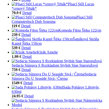
Písací Stôl Lucas
*cenový Trhák*
79.9 €
Detail
Písací Stôl
Computertisch Dub Sonoma
119 €
Detail
Komoda Filou Šírka 122cm
239 €
Detail
Šatníková Skriňa
Kappl Šírka 150cm
539 €
Detail
Klzák Amelie
1.99 €
Detail
Sedacia Súprava S Rozkladom Stylish Stan Staroružová
759 €
Detail
Sedacia
Súprava Do U Seaside Sivá / Čierna
1549 €
Detail
Sada Pohárov Lifestyle,
630ml
24.95 €
Detail