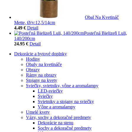
Obal Na Kvetináč
Mette, Ø/v:12,5/14cm
4.49 €
Detail
Posteľná Bielizeň Luli,
140/200cm
24.95 €
Detail
Dekorácie a bytové doplnky
Hodiny
Obaly na kvetináče
Obrazy
Rámy na obrazy
Stojany na kvety
Sviečky, svietniky, vône a aromalampy
LED-sviečky
Sviečky
Svietniky a stojany na sviečky
Vône a aromalampy
Umelé kvety
Vázy, sochy a dekoračné predmety
Dekorácie na stenu
Sochy a dekoračné predmety