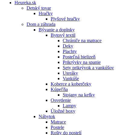
Heureka.sk
Detský tovar
Hračky
Plyšové hračky
Dom a záhrada
Bývanie a doplnky
Bytový textil
Chrániče na matrace
Deky
Plachty
Posteľná bielizeň
Prikrývky na spanie
Sety prikrývok a vankúšov
Uteráky
Vankúše
Koberce a koberčeky
Kúpeľňa
Stojany na kefky
Osvetlenie
Lampy
Úložné boxy
Nábytok
Matrace
Postele
Rošty do postelí