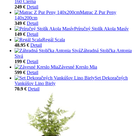
160 Čierna
249 €
Detail
Matrac Z Pur Peny
140x200cm
349 €
Detail
Príručný Stolík Akola Masív
149 €
Detail
Regál Scala
48.95 €
Detail
Záhradná Stolička Antonia
Sivá
199 €
Detail
Závesné Kreslo Mia
599 €
Detail
Set Dekoračných
Vankúšov Lino Biely
70.9 €
Detail