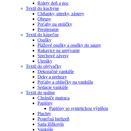
Rolety deň a noc
Textil do kuchyne
Chňapky, utierky, zástery
Obrusy
Poťahy na stoličky
Prestieranie
Textil do kúpeľne
Osušky
Plážové osušky a osušky do sauny
Rukavice na umývanie
Sprchové závesy
Uteráky
Textil do obývačky
Dekoračné vankúše
Deky a prehozy
Poťahy a obliečky na vankúše
Sedacie vankúše
Textil do spálne
Chrániče matraca
Paplóny
Paplóny so syntetickou výplňou
Plachty
Posteľná bielizeň
Sada lôžkovín
Vankúše