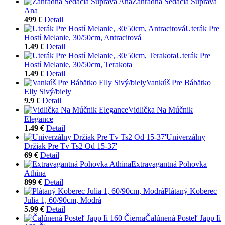
Záhradná Sedacia Súprava
Ana
499 €
Detail
Uterák Pre
Hostí Melanie, 30/50cm, Antracitová
1.49 €
Detail
Uterák Pre
Hostí Melanie, 30/50cm, Terakota
1.49 €
Detail
Vankúš Pre Bábätko
Elly Sivý/biely
9.9 €
Detail
Vidlička Na Múčnik
Elegance
1.49 €
Detail
Univerzálny
Držiak Pre Tv Ts2 Od 15-37'
69 €
Detail
Extravagantná Pohovka
Athina
899 €
Detail
Plátaný Koberec
Julia 1, 60/90cm, Modrá
5.99 €
Detail
Čalúnená Posteľ Japp Ii