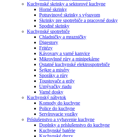
Kuchynské skrinky a sektorové kuchyne
Horné skrinky
Potravinové skrinky s výsuvom
Skrinky pre spotrebiče a pracovné dosky
Spodné skrinky
Kuchynské spotrebiče
Chladničky a mrazničky
Digestory
Fritézy
Kávovary a varné kanvice
Mikrovlnné rúry a minipekárne
Ostatné kuchynské elektrospotrebiče
Šejkre a mixéry
Sporáky a rúry
Toustovače a grily
Umývačky riadu
Varné dosky
Kuchynský nábytok
Komody do kuchyne
Police do kuchyne
Servírovacie vozíky
Príslušenstvo a vybavenie kuchyne
Doplnky a príslušenstvo do kuchyne
Kuchynské batérie
Kuchynské drezy