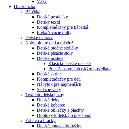
Vázy
Detská izba
Bábätká
Detské postieľky
Detský textil
Kompletné izby pre bábätká
Prebaľovacie pulty
Detské matrace
Nábytok pre deti a mládež
Detské otočné stoličky
Detské písacie stoly
Detské postele
Klasické detské postele
Príslušenstvo k detským posteliam
Detské skrine
Kompletné izby pre deti
Nábytok pre najmenších
Sedacie vaky
Textil do detskej izby
Detské deky
Detské koberce
Detské obliečky a plachty
Doplnky k detským posteliam
Zábava a hračky
Detské autá a kolobežky