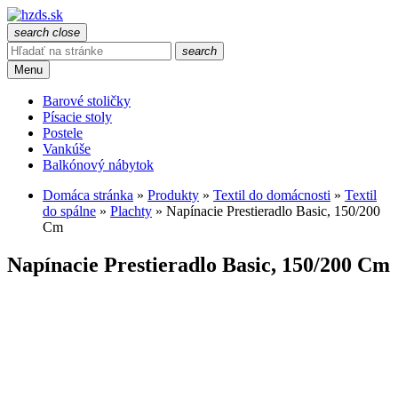
search
close
search
Menu
Barové stoličky
Písacie stoly
Postele
Vankúše
Balkónový nábytok
Domáca stránka
»
Produkty
»
Textil do domácnosti
»
Textil
do spálne
»
Plachty
»
Napínacie Prestieradlo Basic, 150/200
Cm
Napínacie Prestieradlo Basic, 150/200 Cm