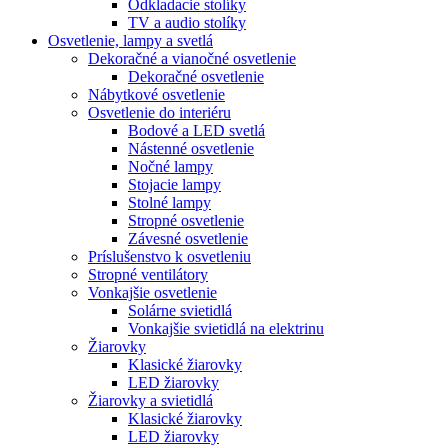
Odkladacie stolíky
TV a audio stolíky
Osvetlenie, lampy a svetlá
Dekoračné a vianočné osvetlenie
Dekoračné osvetlenie
Nábytkové osvetlenie
Osvetlenie do interiéru
Bodové a LED svetlá
Nástenné osvetlenie
Nočné lampy
Stojacie lampy
Stolné lampy
Stropné osvetlenie
Závesné osvetlenie
Príslušenstvo k osvetleniu
Stropné ventilátory
Vonkajšie osvetlenie
Solárne svietidlá
Vonkajšie svietidlá na elektrinu
Žiarovky
Klasické žiarovky
LED žiarovky
Žiarovky a svietidlá
Klasické žiarovky
LED žiarovky