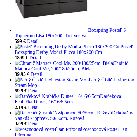
Boxspring Posteľ S
Topperom Lisa 180x200, Tmavosivá
599 €
Detail
Posteľ
Boxspring Derby Modrá Pl:cca 180x200 Cm
1899 €
Detail
Chránič
Matraca Cool Me, 200/180/25cm, Biela
39.95 €
Detail
Parný Čistič Livingston
Steam Mop
59.9 €
Detail
Darčeková
Krabička Dunes, 16/16/6,5cm
2.19 €
Detail
Dekoračný
Vankúš Zippmex, 50/50cm, Ružová
3.99 €
Detail
Poschodová Posteľ Jan
Prírodná