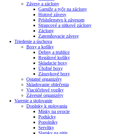
Závesy a záclony
Garniže a tyče na záclony
Hotové závesy
Príslušenstvo k závesom
Strapcové a nitkové záclony
Záclony
Zatemňovacie závesy
Triedenie a úschova
Boxy a košíky
Debny a truhlice
Regálové košíky
Skladacie boxy
Úložné boxy
Zásuvkové boxy
Ostatné organizéry
Skladovanie oblečenia
Viacúčelové vozíky
Závesné organizéry
Varenie a stolovanie
Doplnky k stolovaniu
Misky na ovocie
Podtácky
Popolníky
Servítky
Slamky na pitie