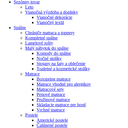
Sezónny tovar
Leto
Vianočná výzdoba a doplnky
Vianočné dekorácie
Vianočný textil
Spálne
Chrániče matraca a toppery
Kompletné spálne
Lamelové rošty
Malý nábytok do spálne
Komody do spálne
Nočné stolíky
Stojany na šaty a oblečenie
Toaletné a kozmetické stolíky
Matrace
Boxspring matrace
Matrace vhodné pro alergikov
Matracové sety
Penové matrace
Pružinové matrace
Skladacie matrace pre hostí
Vrchné matrace
Postele
Americké postele
Čalúnené postele