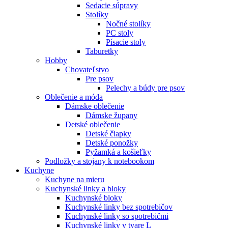
Sedacie súpravy
Stolíky
Nočné stolíky
PC stoly
Písacie stoly
Taburetky
Hobby
Chovateľstvo
Pre psov
Pelechy a búdy pre psov
Oblečenie a móda
Dámske oblečenie
Dámske župany
Detské oblečenie
Detské čiapky
Detské ponožky
Pyžamká a košieľky
Podložky a stojany k notebookom
Kuchyne
Kuchyne na mieru
Kuchynské linky a bloky
Kuchynské bloky
Kuchynské linky bez spotrebičov
Kuchynské linky so spotrebičmi
Kuchynské linky v tvare L