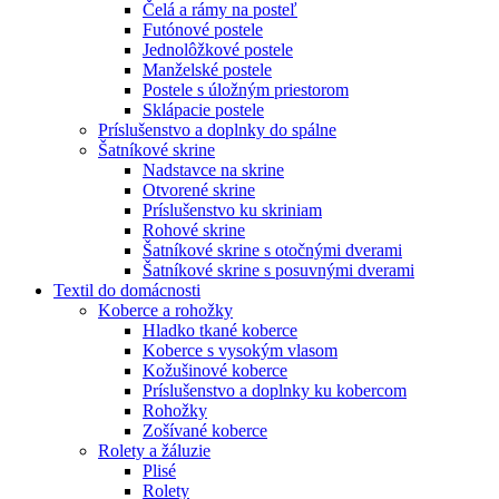
Čelá a rámy na posteľ
Futónové postele
Jednolôžkové postele
Manželské postele
Postele s úložným priestorom
Sklápacie postele
Príslušenstvo a doplnky do spálne
Šatníkové skrine
Nadstavce na skrine
Otvorené skrine
Príslušenstvo ku skriniam
Rohové skrine
Šatníkové skrine s otočnými dverami
Šatníkové skrine s posuvnými dverami
Textil do domácnosti
Koberce a rohožky
Hladko tkané koberce
Koberce s vysokým vlasom
Kožušinové koberce
Príslušenstvo a doplnky ku kobercom
Rohožky
Zošívané koberce
Rolety a žáluzie
Plisé
Rolety