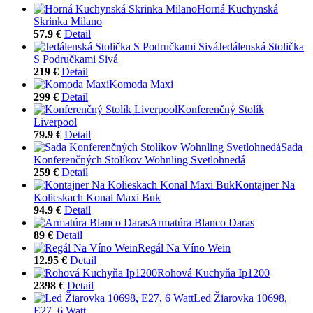
Horná Kuchynská
Skrinka Milano
57.9 €
Detail
Jedálenská Stolička
S Područkami Sivá
219 €
Detail
Komoda Maxi
299 €
Detail
Konferenčný Stolík
Liverpool
79.9 €
Detail
Sada
Konferenčných Stolíkov Wohnling Svetlohnedá
259 €
Detail
Kontajner Na
Kolieskach Konal Maxi Buk
94.9 €
Detail
Armatúra Blanco Daras
89 €
Detail
Regál Na Víno Wein
12.95 €
Detail
Rohová Kuchyňa Ip1200
2398 €
Detail
Led Žiarovka 10698,
E27, 6 Watt