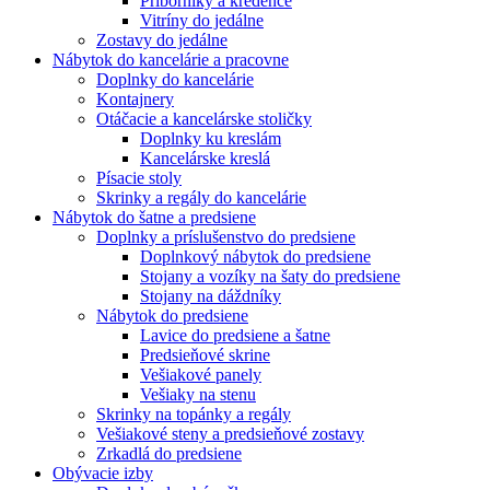
Príborníky a kredence
Vitríny do jedálne
Zostavy do jedálne
Nábytok do kancelárie a pracovne
Doplnky do kancelárie
Kontajnery
Otáčacie a kancelárske stoličky
Doplnky ku kreslám
Kancelárske kreslá
Písacie stoly
Skrinky a regály do kancelárie
Nábytok do šatne a predsiene
Doplnky a príslušenstvo do predsiene
Doplnkový nábytok do predsiene
Stojany a vozíky na šaty do predsiene
Stojany na dáždníky
Nábytok do predsiene
Lavice do predsiene a šatne
Predsieňové skrine
Vešiakové panely
Vešiaky na stenu
Skrinky na topánky a regály
Vešiakové steny a predsieňové zostavy
Zrkadlá do predsiene
Obývacie izby