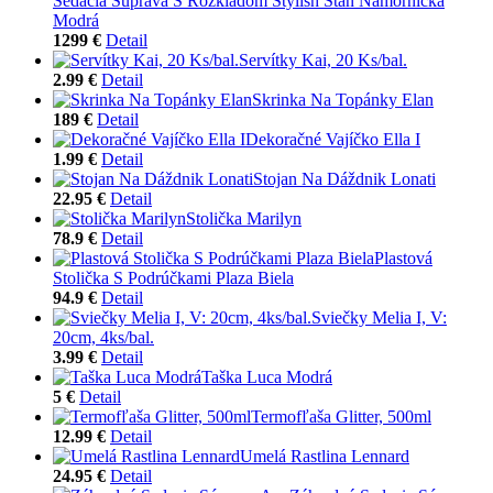
Sedacia Súprava S Rozkladom Stylish Stan Námornícka
Modrá
1299 €
Detail
Servítky Kai, 20 Ks/bal.
2.99 €
Detail
Skrinka Na Topánky Elan
189 €
Detail
Dekoračné Vajíčko Ella I
1.99 €
Detail
Stojan Na Dáždnik Lonati
22.95 €
Detail
Stolička Marilyn
78.9 €
Detail
Plastová
Stolička S Podrúčkami Plaza Biela
94.9 €
Detail
Sviečky Melia I, V:
20cm, 4ks/bal.
3.99 €
Detail
Taška Luca Modrá
5 €
Detail
Termofľaša Glitter, 500ml
12.99 €
Detail
Umelá Rastlina Lennard
24.95 €
Detail