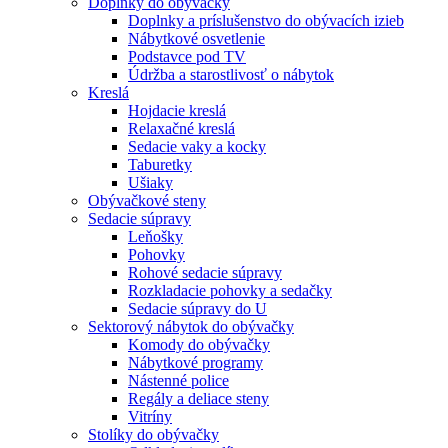
Doplnky do obývačky
Doplnky a príslušenstvo do obývacích izieb
Nábytkové osvetlenie
Podstavce pod TV
Údržba a starostlivosť o nábytok
Kreslá
Hojdacie kreslá
Relaxačné kreslá
Sedacie vaky a kocky
Taburetky
Ušiaky
Obývačkové steny
Sedacie súpravy
Leňošky
Pohovky
Rohové sedacie súpravy
Rozkladacie pohovky a sedačky
Sedacie súpravy do U
Sektorový nábytok do obývačky
Komody do obývačky
Nábytkové programy
Nástenné police
Regály a deliace steny
Vitríny
Stolíky do obývačky