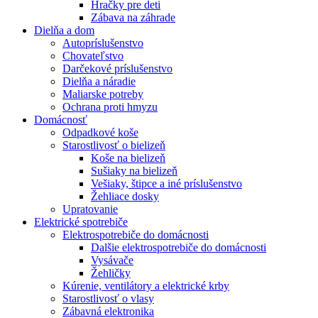
Hračky pre deti
Zábava na záhrade
Dielňa a dom
Autopríslušenstvo
Chovateľstvo
Darčekové príslušenstvo
Dielňa a náradie
Maliarske potreby
Ochrana proti hmyzu
Domácnosť
Odpadkové koše
Starostlivosť o bielizeň
Koše na bielizeň
Sušiaky na bielizeň
Vešiaky, štipce a iné príslušenstvo
Žehliace dosky
Upratovanie
Elektrické spotrebiče
Elektrospotrebiče do domácnosti
Dalšie elektrospotrebiče do domácnosti
Vysávače
Žehličky
Kúrenie, ventilátory a elektrické krby
Starostlivosť o vlasy
Zábavná elektronika