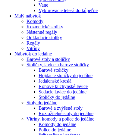
Vane
Vykurovacie telesá do kúpeľne
Malý nábytok
Komody
Kozmetické stolíky
Nástenné regály
Odkladacie stolíky
Regály
Vitríny
Nábytok do jedálne
Barové stoly a stoličky
Stoličky, lavice a barové stoličky
Barové stoličky
Hojdacie stoličky do jedálne
Jedálenské kreslá
Rohové kuchynské lavice
Sedacie lavice do jedálne
Stoličky do jedálne
Stoly do jedálne
Barové a zvýšené stoly
Rozložitelné stoly do jedálne
Vitríny, komody a police do jedálne
Komody do jedálne
Police do jedálne