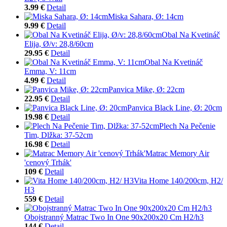
3.99 €
Detail
Miska Sahara, Ø: 14cm
9.99 €
Detail
Obal Na Kvetináč
Elija, Ø/v: 28,8/60cm
29.95 €
Detail
Obal Na Kvetináč
Emma, V: 11cm
4.99 €
Detail
Panvica Mike, Ø: 22cm
22.95 €
Detail
Panvica Black Line, Ø: 20cm
19.98 €
Detail
Plech Na Pečenie
Tim, Dlžka: 37-52cm
16.98 €
Detail
Matrac Memory Air
'cenový Trhák'
109 €
Detail
Vita Home 140/200cm, H2/
H3
559 €
Detail
Obojstranný Matrac Two In One 90x200x20 Cm H2/h3
144 €
Detail