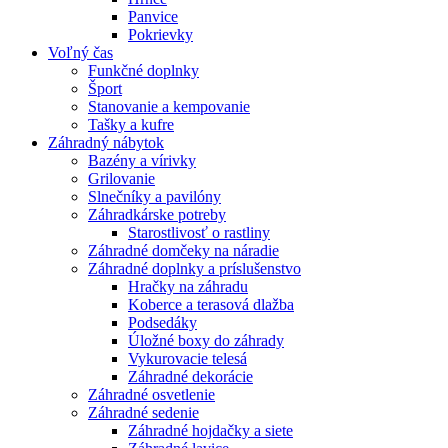
Panvice
Pokrievky
Voľný čas
Funkčné doplnky
Šport
Stanovanie a kempovanie
Tašky a kufre
Záhradný nábytok
Bazény a vírivky
Grilovanie
Slnečníky a pavilóny
Záhradkárske potreby
Starostlivosť o rastliny
Záhradné domčeky na náradie
Záhradné doplnky a príslušenstvo
Hračky na záhradu
Koberce a terasová dlažba
Podsedáky
Úložné boxy do záhrady
Vykurovacie telesá
Záhradné dekorácie
Záhradné osvetlenie
Záhradné sedenie
Záhradné hojdačky a siete