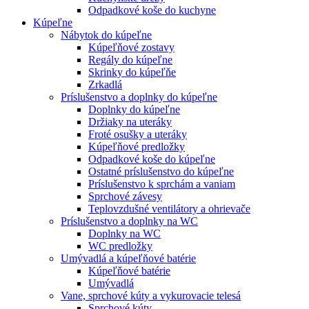
Odpadkové koše do kuchyne
Kúpeľne
Nábytok do kúpeľne
Kúpeľňové zostavy
Regály do kúpeľne
Skrinky do kúpeľňe
Zrkadlá
Príslušenstvo a doplnky do kúpeľne
Doplnky do kúpeľne
Držiaky na uteráky
Froté osušky a uteráky
Kúpeľňové predložky
Odpadkové koše do kúpeľne
Ostatné príslušenstvo do kúpeľne
Príslušenstvo k sprchám a vaniam
Sprchové závesy
Teplovzdušné ventilátory a ohrievače
Príslušenstvo a doplnky na WC
Doplnky na WC
WC predložky
Umývadlá a kúpeľňové batérie
Kúpeľňové batérie
Umývadlá
Vane, sprchové kúty a vykurovacie telesá
Sprchové kúty