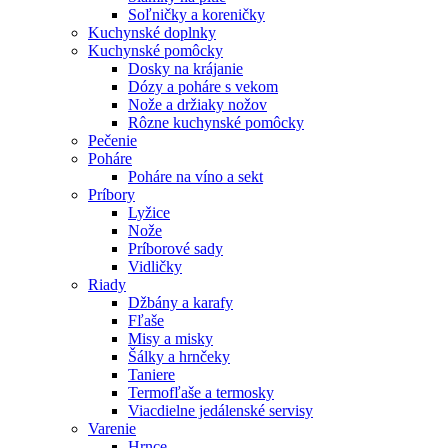
Soľničky a koreničky
Kuchynské doplnky
Kuchynské pomôcky
Dosky na krájanie
Dózy a poháre s vekom
Nože a držiaky nožov
Rôzne kuchynské pomôcky
Pečenie
Poháre
Poháre na víno a sekt
Príbory
Lyžice
Nože
Príborové sady
Vidličky
Riady
Džbány a karafy
Fľaše
Misy a misky
Šálky a hrnčeky
Taniere
Termofľaše a termosky
Viacdielne jedálenské servisy
Varenie
Hrnce