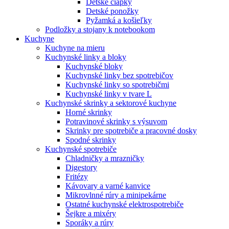
Detské čiapky
Detské ponožky
Pyžamká a košieľky
Podložky a stojany k notebookom
Kuchyne
Kuchyne na mieru
Kuchynské linky a bloky
Kuchynské bloky
Kuchynské linky bez spotrebičov
Kuchynské linky so spotrebičmi
Kuchynské linky v tvare L
Kuchynské skrinky a sektorové kuchyne
Horné skrinky
Potravinové skrinky s výsuvom
Skrinky pre spotrebiče a pracovné dosky
Spodné skrinky
Kuchynské spotrebiče
Chladničky a mrazničky
Digestory
Fritézy
Kávovary a varné kanvice
Mikrovlnné rúry a minipekárne
Ostatné kuchynské elektrospotrebiče
Šejkre a mixéry
Sporáky a rúry