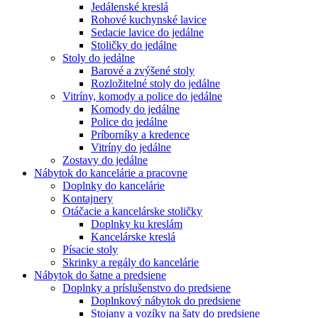
Jedálenské kreslá
Rohové kuchynské lavice
Sedacie lavice do jedálne
Stoličky do jedálne
Stoly do jedálne
Barové a zvýšené stoly
Rozložitelné stoly do jedálne
Vitríny, komody a police do jedálne
Komody do jedálne
Police do jedálne
Príborníky a kredence
Vitríny do jedálne
Zostavy do jedálne
Nábytok do kancelárie a pracovne
Doplnky do kancelárie
Kontajnery
Otáčacie a kancelárske stoličky
Doplnky ku kreslám
Kancelárske kreslá
Písacie stoly
Skrinky a regály do kancelárie
Nábytok do šatne a predsiene
Doplnky a príslušenstvo do predsiene
Doplnkový nábytok do predsiene
Stojany a vozíky na šaty do predsiene