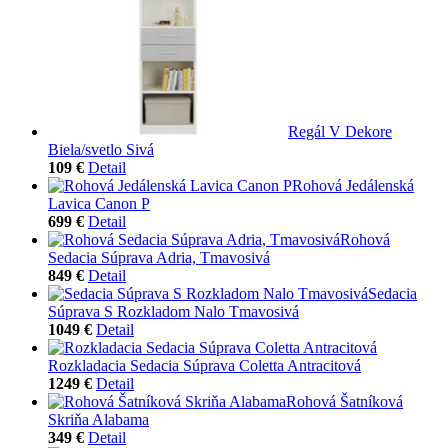
Regál V Dekore
Biela/svetlo Sivá
109 €
Detail
Rohová Jedálenská
Lavica Canon P
699 €
Detail
Rohová
Sedacia Súprava Adria, Tmavosivá
849 €
Detail
Sedacia
Súprava S Rozkladom Nalo Tmavosivá
1049 €
Detail
Rozkladacia Sedacia Súprava Coletta Antracitová
1249 €
Detail
Rohová Šatníková
Skriňa Alabama
349 €
Detail