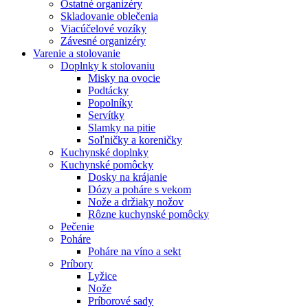
Ostatné organizéry
Skladovanie oblečenia
Viacúčelové vozíky
Závesné organizéry
Varenie a stolovanie
Doplnky k stolovaniu
Misky na ovocie
Podtácky
Popolníky
Servítky
Slamky na pitie
Soľničky a koreničky
Kuchynské doplnky
Kuchynské pomôcky
Dosky na krájanie
Dózy a poháre s vekom
Nože a držiaky nožov
Rôzne kuchynské pomôcky
Pečenie
Poháre
Poháre na víno a sekt
Príbory
Lyžice
Nože
Príborové sady