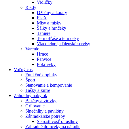
Vidličky
Riady
Džbány a karafy
Fľaše
Misy a misky
Šálky a hrnčeky
Taniere
Termofľaše a termosky
Viacdielne jedálenské servisy
Varenie
Hrnce
Panvice
Pokrievky
Voľný čas
Funkčné doplnky
Šport
Stanovanie a kempovanie
Tašky a kufre
Záhradný nábytok
Bazény a vírivky
Grilovanie
Slnečníky a pavilóny
Záhradkárske potreby
Starostlivosť o rastliny
Záhradné domčeky na náradie