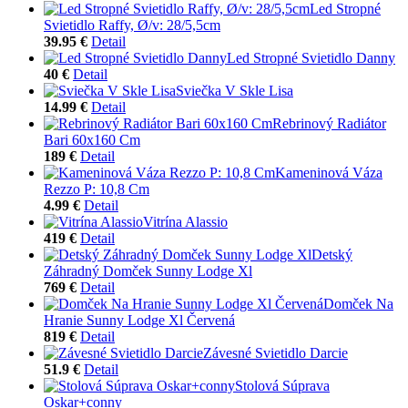
Led Stropné
Svietidlo Raffy, Ø/v: 28/5,5cm
39.95 €
Detail
Led Stropné Svietidlo Danny
40 €
Detail
Sviečka V Skle Lisa
14.99 €
Detail
Rebrinový Radiátor
Bari 60x160 Cm
189 €
Detail
Kameninová Váza
Rezzo P: 10,8 Cm
4.99 €
Detail
Vitrína Alassio
419 €
Detail
Detský
Záhradný Domček Sunny Lodge Xl
769 €
Detail
Domček Na
Hranie Sunny Lodge Xl Červená
819 €
Detail
Závesné Svietidlo Darcie
51.9 €
Detail
Stolová Súprava
Oskar+conny