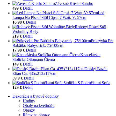
Závesné Kreslo Sandro
499 €
Detail
Led
Lampa Na Písací Stôl Cipsi, 7 Watt, V: 57cm
16.98 €
Detail
Rohový Písací Stôl
Wohnling Biely
219 €
Detail
Prikrývka Pre
Bábätko Babystrick, 75/100cm
17.98 €
Detail
Knacelárska
Stolička Ottomann Čierna
149 €
Detail
Detský Bazén
Elian Ca. 435x213x117cm
59.9 €
Detail
Stolička S Podrúčkami Sofia
129 €
Detail
Dekorácie a bytové doplnky
Hodiny
Obaly na kvetináče
Obrazy
Rámy na obrazy