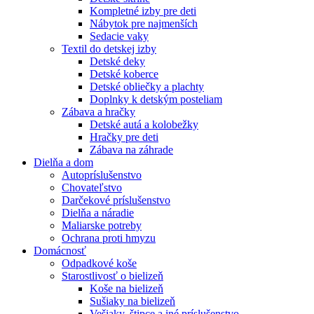
Kompletné izby pre deti
Nábytok pre najmenších
Sedacie vaky
Textil do detskej izby
Detské deky
Detské koberce
Detské obliečky a plachty
Doplnky k detským posteliam
Zábava a hračky
Detské autá a kolobežky
Hračky pre deti
Zábava na záhrade
Dielňa a dom
Autopríslušenstvo
Chovateľstvo
Darčekové príslušenstvo
Dielňa a náradie
Maliarske potreby
Ochrana proti hmyzu
Domácnosť
Odpadkové koše
Starostlivosť o bielizeň
Koše na bielizeň
Sušiaky na bielizeň
Vešiaky, štipce a iné príslušenstvo