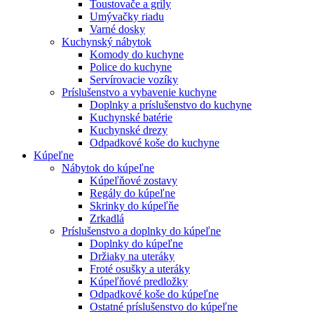
Toustovače a grily
Umývačky riadu
Varné dosky
Kuchynský nábytok
Komody do kuchyne
Police do kuchyne
Servírovacie vozíky
Príslušenstvo a vybavenie kuchyne
Doplnky a príslušenstvo do kuchyne
Kuchynské batérie
Kuchynské drezy
Odpadkové koše do kuchyne
Kúpeľne
Nábytok do kúpeľne
Kúpeľňové zostavy
Regály do kúpeľne
Skrinky do kúpeľňe
Zrkadlá
Príslušenstvo a doplnky do kúpeľne
Doplnky do kúpeľne
Držiaky na uteráky
Froté osušky a uteráky
Kúpeľňové predložky
Odpadkové koše do kúpeľne
Ostatné príslušenstvo do kúpeľne