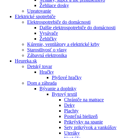
Žehliace dosky
Upratovanie
Elektrické spotrebiče
Elektrospotrebiče do domácnosti
Dalšie elektrospotrebiče do domácnosti
Vysávače
Žehličky
Kúrenie, ventilátory a elektrické krby
Starostlivosť o vlasy
Zábavná elektronika
Heureka.sk
Detský tovar
Hračky
Plyšové hračky
Dom a záhrada
Bývanie a doplnky
Bytový textil
Chrániče na matrace
Deky
Plachty
Posteľná bielizeň
Prikrývky na spanie
Sety prikrývok a vankúšov
Uteráky