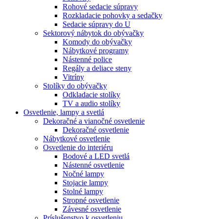
Rohové sedacie súpravy
Rozkladacie pohovky a sedačky
Sedacie súpravy do U
Sektorový nábytok do obývačky
Komody do obývačky
Nábytkové programy
Nástenné police
Regály a deliace steny
Vitríny
Stolíky do obývačky
Odkladacie stolíky
TV a audio stolíky
Osvetlenie, lampy a svetlá
Dekoračné a vianočné osvetlenie
Dekoračné osvetlenie
Nábytkové osvetlenie
Osvetlenie do interiéru
Bodové a LED svetlá
Nástenné osvetlenie
Nočné lampy
Stojacie lampy
Stolné lampy
Stropné osvetlenie
Závesné osvetlenie
Príslušenstvo k osvetleniu