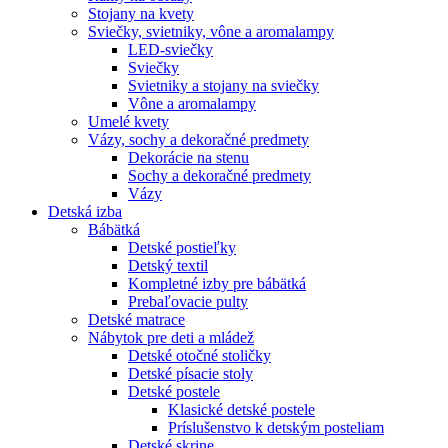
Stojany na kvety
Sviečky, svietniky, vône a aromalampy
LED-sviečky
Sviečky
Svietniky a stojany na sviečky
Vône a aromalampy
Umelé kvety
Vázy, sochy a dekoračné predmety
Dekorácie na stenu
Sochy a dekoračné predmety
Vázy
Detská izba
Bábätká
Detské postieľky
Detský textil
Kompletné izby pre bábätká
Prebaľovacie pulty
Detské matrace
Nábytok pre deti a mládež
Detské otočné stoličky
Detské písacie stoly
Detské postele
Klasické detské postele
Príslušenstvo k detským posteliam
Detské skrine