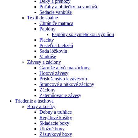
Deky a prehozy
Poťahy a obliečky na vankúše
Sedacie vankúše
Textil do spálne
Chrániče matraca
Paplóny
Paplóny so syntetickou výplňou
Plachty
Posteľná bielizeň
Sada lôžkovín
Vankúše
Závesy a záclony
Garniže a tyče na záclony
Hotové závesy
Príslušenstvo k závesom
Strapcové a nitkové záclony
Záclony
Zatemňovacie závesy
Triedenie a úschova
Boxy a košíky
Debny a truhlice
Regálové košíky
Skladacie boxy
Úložné boxy
Zásuvkové boxy