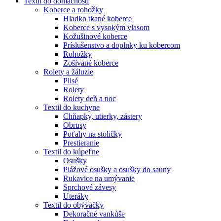
Textil do domácnosti
Koberce a rohožky
Hladko tkané koberce
Koberce s vysokým vlasom
Kožušinové koberce
Príslušenstvo a doplnky ku kobercom
Rohožky
Zošívané koberce
Rolety a žáluzie
Plisé
Rolety
Rolety deň a noc
Textil do kuchyne
Chňapky, utierky, zástery
Obrusy
Poťahy na stoličky
Prestieranie
Textil do kúpeľne
Osušky
Plážové osušky a osušky do sauny
Rukavice na umývanie
Sprchové závesy
Uteráky
Textil do obývačky
Dekoračné vankúše