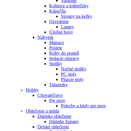
Vankúše
Koberce a koberčeky
Kúpeľňa
Stojany na kefky
Osvetlenie
Lampy
Úložné boxy
Nábytok
Matrace
Postele
Rošty do postelí
Sedacie súpravy
Stolíky
Nočné stolíky
PC stoly
Písacie stoly
Taburetky
Hobby
Chovateľstvo
Pre psov
Pelechy a búdy pre psov
Oblečenie a móda
Dámske oblečenie
Dámske župany
Detské oblečenie