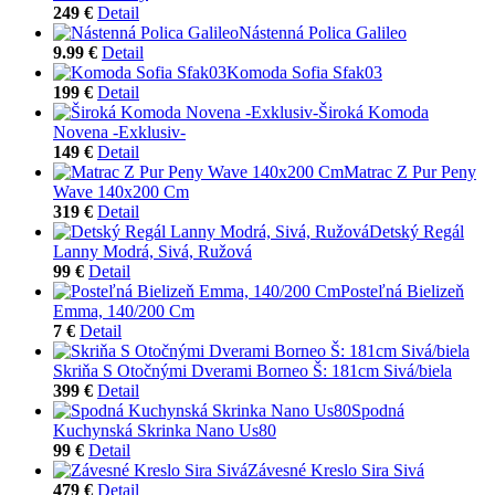
249 €
Detail
Nástenná Polica Galileo
9.99 €
Detail
Komoda Sofia Sfak03
199 €
Detail
Široká Komoda
Novena -Exklusiv-
149 €
Detail
Matrac Z Pur Peny
Wave 140x200 Cm
319 €
Detail
Detský Regál
Lanny Modrá, Sivá, Ružová
99 €
Detail
Posteľná Bielizeň
Emma, 140/200 Cm
7 €
Detail
Skriňa S Otočnými Dverami Borneo Š: 181cm Sivá/biela
399 €
Detail
Spodná
Kuchynská Skrinka Nano Us80
99 €
Detail
Závesné Kreslo Sira Sivá
479 €
Detail