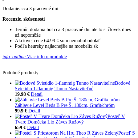
Dodanie: cca 3 pracovné dni
Recenzie, skúsenosti
Termín dodania bol cca 3 pracovné dni ale to si človek dnes
už nepomôže
Akciovej cene 64.99 € som nemohol odolať.
Podľa heureky najlacnejšie na moebelix.sk
info_outline
Viac info o produkte
Podobné produkty
Bodové
Svietidlo 1-flammig Tunno Nastaviteľné
19.98 €
Detail
Záhlavie Level Beds B Pre Š. 180cm, Grafit/chróm
99.9 €
Detail
Posteľ V
Tvare Domčeka Lio Záves Ružový
659 €
Detail
Posteľ S