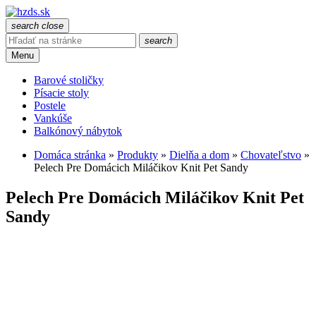
search
close
search
Menu
Barové stoličky
Písacie stoly
Postele
Vankúše
Balkónový nábytok
Domáca stránka
»
Produkty
»
Dielňa a dom
»
Chovateľstvo
»
Pelech Pre Domácich Miláčikov Knit Pet Sandy
Pelech Pre Domácich Miláčikov Knit Pet
Sandy