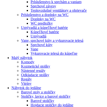
Príslušenstvo k sprchám a vaniam
Sprchové závesy
Teplovzdušné ventilátory a ohrievače
Príslušenstvo a doplnky na WC
Doplnky na WC
WC predložky
Umývadlá a kúpeľňové batérie
Kúpeľňové batérie
Umývadlá
Vane, sprchové kúty a vykurovacie telesá
Sprchové kúty
Vane
Vykurovacie telesá do kúpeľne
Malý nábytok
Komody
Kozmetické stolíky
Nástenné regály
Odkladacie stolíky
Regály
Vitríny
Nábytok do jedálne
Barové stoly a stoličky
Stoličky, lavice a barové stoličky
Barové stoličky
Hojdacie stoličky do jedálne