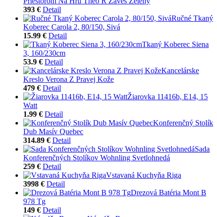
Priestorom Na Hru Theo R Záves Zelený
393 €
Detail
Ručné Tkaný
Koberec Carola 2, 80/150, Sivá
15.99 €
Detail
Tkaný Koberec Siena
3, 160/230cm
53.9 €
Detail
Kancelárske
Kreslo Verona Z Pravej Kože
479 €
Detail
Žiarovka 11416b, E14, 15
Watt
1.99 €
Detail
Konferenčný Stolík
Dub Masív Quebec
314.89 €
Detail
Sada
Konferenčných Stolíkov Wohnling Svetlohnedá
259 €
Detail
Vstavaná Kuchyňa Riga
3998 €
Detail
Drezová Batéria Mont B
978 Tg
149 €
Detail