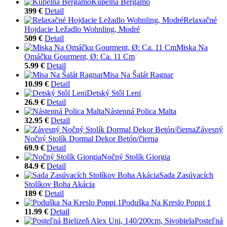
Kúpelňa Bergamo
399 €
Detail
Relaxačné
Hojdacie Ležadlo Wohnling, Modré
509 €
Detail
Miska Na
Omáčku Gourment, Ø: Ca. 11 Cm
5.99 €
Detail
Misa Na Šalát Ragnar
10.99 €
Detail
Detský Stôl Leni
26.9 €
Detail
Nástenná Polica Malta
32.95 €
Detail
Závesný
Nočný Stolík Dormal Dekor Betón/čierna
69.9 €
Detail
Nočný Stolík Giorgia
84.9 €
Detail
Sada Zasúvacích
Stolíkov Boha Akácia
189 €
Detail
Poduška Na Kreslo Poppi 1
11.99 €
Detail
Posteľná