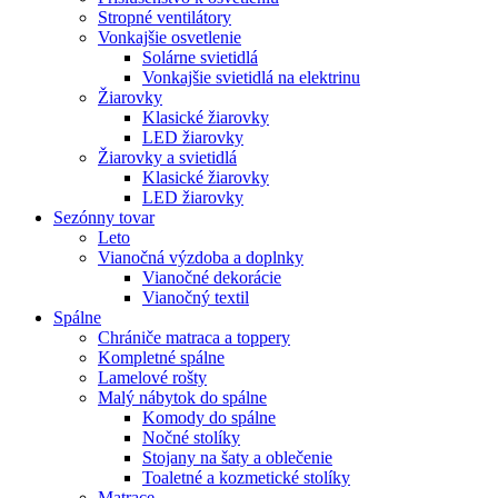
Stropné ventilátory
Vonkajšie osvetlenie
Solárne svietidlá
Vonkajšie svietidlá na elektrinu
Žiarovky
Klasické žiarovky
LED žiarovky
Žiarovky a svietidlá
Klasické žiarovky
LED žiarovky
Sezónny tovar
Leto
Vianočná výzdoba a doplnky
Vianočné dekorácie
Vianočný textil
Spálne
Chrániče matraca a toppery
Kompletné spálne
Lamelové rošty
Malý nábytok do spálne
Komody do spálne
Nočné stolíky
Stojany na šaty a oblečenie
Toaletné a kozmetické stolíky
Matrace