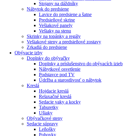
Stojany na dáždníky
Nábytok do predsiene
Lavice do predsiene a šatne
Predsieňové skrine
Vešiakové panely
Vešiaky na stenu
Skrinky na topánky a regály
Vešiakové steny a predsieňové zostavy
Zrkadlá do predsiene
Obývacie izby
Doplnky do obývačky
Doplnky a príslušenstvo do obývacích izieb
Nábytkové osvetlenie
Podstavce pod TV
Údržba a starostlivosť o nábytok
Kreslá
Hojdacie kreslá
Relaxačné kreslá
Sedacie vaky a kocky
Taburetky
Ušiaky
Obývačkové steny
Sedacie súpravy
Leňošky
Pohovky