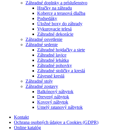
Záhradné doplnky a príslušenstvo
Hračky na záhradu
Koberce a terasová dlažba
Podsedáky
Úložné boxy do záhrady
Vykurovacie telesá
Záhradné dekorácie
Záhradné osvetlenie
Záhradné sedenie
Záhradné hojdačky a siete
Záhradné lavice
Záhradné lehátka
Záhradné pohovky
Záhradné stoličky a kreslá
Závesné kreslá
Záhradné stoly
Záhradné zostavy
Balkónový nábytok
Drevený nábytok
Kovový nábytok
Umelý ratanový nábytok
Kontakt
Ochrana osobných údajov a Cookies (GDPR)
Online katalóg