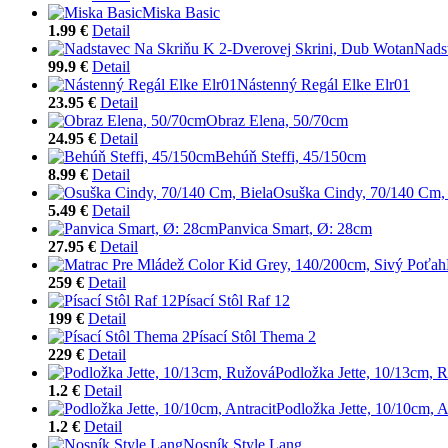
Miska Basic
1.99 €
Detail
Nads
99.9 €
Detail
Nástenný Regál Elke Elr01
23.95 €
Detail
Obraz Elena, 50/70cm
24.95 €
Detail
Behúň Steffi, 45/150cm
8.99 €
Detail
Osuška Cindy, 70/140 Cm, 
5.49 €
Detail
Panvica Smart, Ø: 28cm
27.95 €
Detail
259 €
Detail
Písací Stôl Raf 12
199 €
Detail
Písací Stôl Thema 2
229 €
Detail
Podložka Jette, 10/13cm, 
1.2 €
Detail
Podložka Jette, 10/10cm, A
1.2 €
Detail
Nosník Style Lang