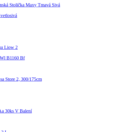
enská Stolička Maxy Tmavá Sivá
vetlosivá
su Liow 2
 Wl B1160 Bf
sa Store 2, 300/175cm
 Aa 30ks V Balení