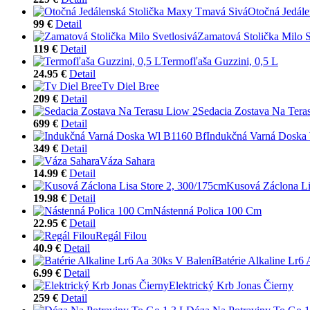
Otočná Jedál
99 €
Detail
Zamatová Stolička Milo S
119 €
Detail
Termofľaša Guzzini, 0,5 L
24.95 €
Detail
Tv Diel Bree
209 €
Detail
Sedacia Zostava Na Tera
699 €
Detail
Indukčná Varná Doska
349 €
Detail
Váza Sahara
14.99 €
Detail
Kusová Záclona Li
19.98 €
Detail
Nástenná Polica 100 Cm
22.95 €
Detail
Regál Filou
40.9 €
Detail
Batérie Alkaline Lr6
6.99 €
Detail
Elektrický Krb Jonas Čierny
259 €
Detail