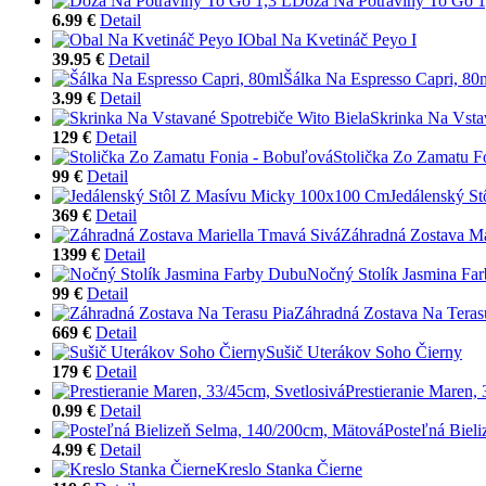
Dóza Na Potraviny To Go 1
6.99 €
Detail
Obal Na Kvetináč Peyo I
39.95 €
Detail
Šálka Na Espresso Capri, 80
3.99 €
Detail
Skrinka Na Vsta
129 €
Detail
Stolička Zo Zamatu F
99 €
Detail
Jedálenský S
369 €
Detail
Záhradná Zostava Ma
1399 €
Detail
Nočný Stolík Jasmina Fa
99 €
Detail
Záhradná Zostava Na Teras
669 €
Detail
Sušič Uterákov Soho Čierny
179 €
Detail
Prestieranie Maren,
0.99 €
Detail
Posteľná Biel
4.99 €
Detail
Kreslo Stanka Čierne