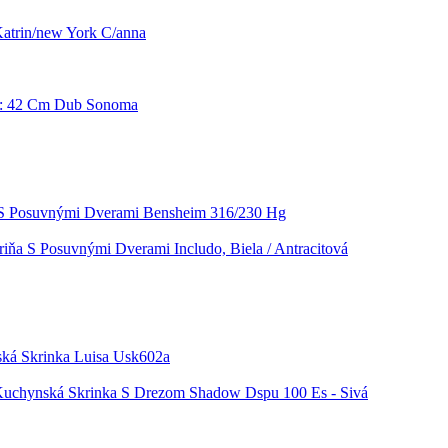
Katrin/new York C/anna
Š: 42 Cm Dub Sonoma
 S Posuvnými Dverami Bensheim 316/230 Hg
riňa S Posuvnými Dverami Includo, Biela / Antracitová
ká Skrinka Luisa Usk602a
uchynská Skrinka S Drezom Shadow Dspu 100 Es - Sivá