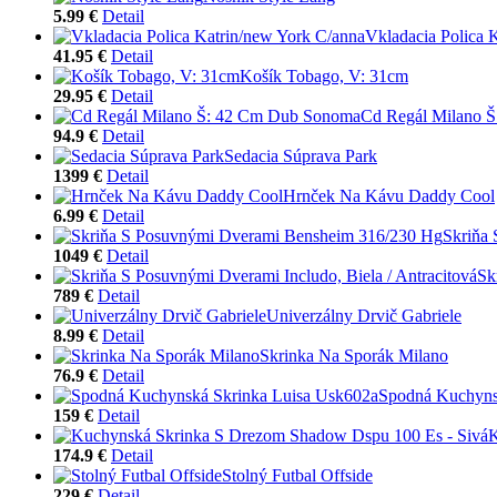
5.99 €
Detail
Vkladacia Polica 
41.95 €
Detail
Košík Tobago, V: 31cm
29.95 €
Detail
Cd Regál Milano 
94.9 €
Detail
Sedacia Súprava Park
1399 €
Detail
Hrnček Na Kávu Daddy Cool
6.99 €
Detail
Skriňa
1049 €
Detail
Sk
789 €
Detail
Univerzálny Drvič Gabriele
8.99 €
Detail
Skrinka Na Sporák Milano
76.9 €
Detail
Spodná Kuchyns
159 €
Detail
K
174.9 €
Detail
Stolný Futbal Offside
229 €
Detail