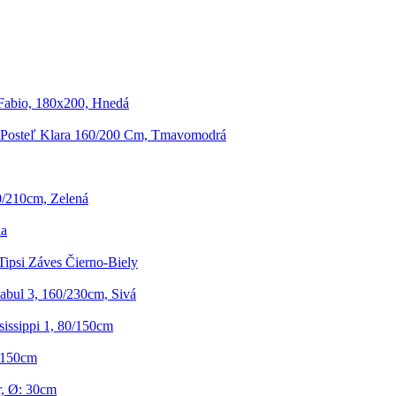
Fabio, 180x200, Hnedá
 Posteľ Klara 160/200 Cm, Tmavomodrá
0/210cm, Zelená
la
Tipsi Záves Čierno-Biely
bul 3, 160/230cm, Sivá
issippi 1, 80/150cm
/150cm
, Ø: 30cm