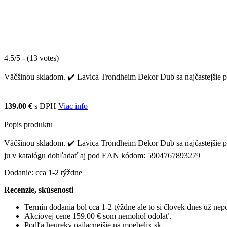
4.5/5 - (13 votes)
Väčšinou skladom. ✔️ Lavica Trondheim Dekor Dub sa najčastejšie pre
139.00 €
s DPH
Viac info
Popis produktu
Väčšinou skladom. ✔️ Lavica Trondheim Dekor Dub sa najčastejšie pre
ju v katalógu dohľadať aj pod EAN kódom: 5904767893279
Dodanie: cca 1-2 týždne
Recenzie, skúsenosti
Termín dodania bol cca 1-2 týždne ale to si človek dnes už ne
Akciovej cene 159.00 € som nemohol odolať.
Podľa heureky najlacnejšie na moebelix.sk