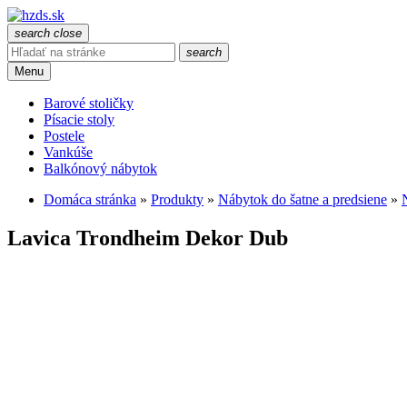
search
close
search
Menu
Barové stoličky
Písacie stoly
Postele
Vankúše
Balkónový nábytok
Domáca stránka
»
Produkty
»
Nábytok do šatne a predsiene
»
Lavica Trondheim Dekor Dub