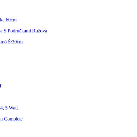
rka 60cm
čka S Podrúčkami Ružová
lmö Š:30cm
f
4, 5 Watt
un Complete