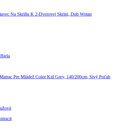
tavec Na Skriňu K 2-Dverovej Skrini, Dub Wotan
Biela
Matrac Pre Mládež Color Kid Grey, 140/200cm, Sivý Poťah
Ružová
ntracit