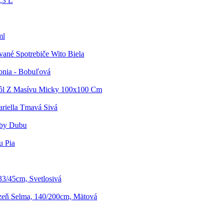
,3 L
ml
vané Spotrebiče Wito Biela
onia - Bobuľová
tôl Z Masívu Micky 100x100 Cm
riella Tmavá Sivá
rby Dubu
u Pia
 33/45cm, Svetlosivá
izeň Selma, 140/200cm, Mätová