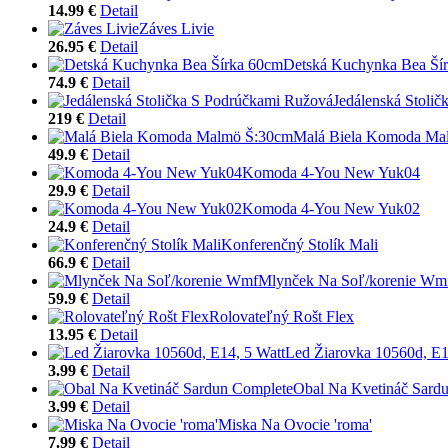
14.99 €
Detail
Záves Livie
26.95 €
Detail
Detská Kuchynka Bea Ší
74.9 €
Detail
Jedálenská Stoli
219 €
Detail
Malá Biela Komoda Ma
49.9 €
Detail
Komoda 4-You New Yuk04
29.9 €
Detail
Komoda 4-You New Yuk02
24.9 €
Detail
Konferenčný Stolík Mali
66.9 €
Detail
Mlynček Na Soľ/korenie Wm
59.9 €
Detail
Rolovateľný Rošt Flex
13.95 €
Detail
Led Žiarovka 10560d, E1
3.99 €
Detail
Obal Na Kvetináč Sard
3.99 €
Detail
Miska Na Ovocie 'roma'
7.99 €
Detail