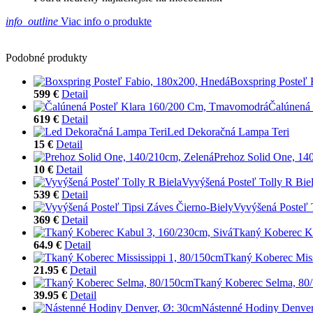
info_outline
Viac info o produkte
Podobné produkty
Boxspring Posteľ 
599 €
Detail
Čalúnená
619 €
Detail
Led Dekoračná Lampa Teri
15 €
Detail
Prehoz Solid One, 14
10 €
Detail
Vyvýšená Posteľ Tolly R Bie
539 €
Detail
Vyvýšená Posteľ 
369 €
Detail
Tkaný Koberec Ka
64.9 €
Detail
Tkaný Koberec Miss
21.95 €
Detail
Tkaný Koberec Selma, 80
39.95 €
Detail
Nástenné Hodiny Denver