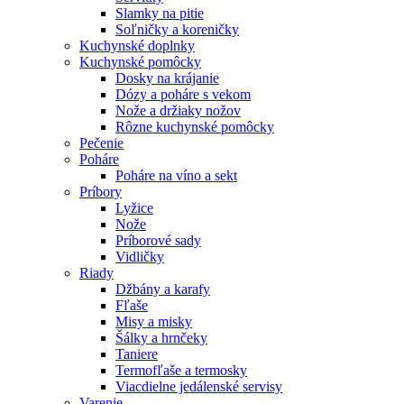
Slamky na pitie
Soľničky a koreničky
Kuchynské doplnky
Kuchynské pomôcky
Dosky na krájanie
Dózy a poháre s vekom
Nože a držiaky nožov
Rôzne kuchynské pomôcky
Pečenie
Poháre
Poháre na víno a sekt
Príbory
Lyžice
Nože
Príborové sady
Vidličky
Riady
Džbány a karafy
Fľaše
Misy a misky
Šálky a hrnčeky
Taniere
Termofľaše a termosky
Viacdielne jedálenské servisy
Varenie