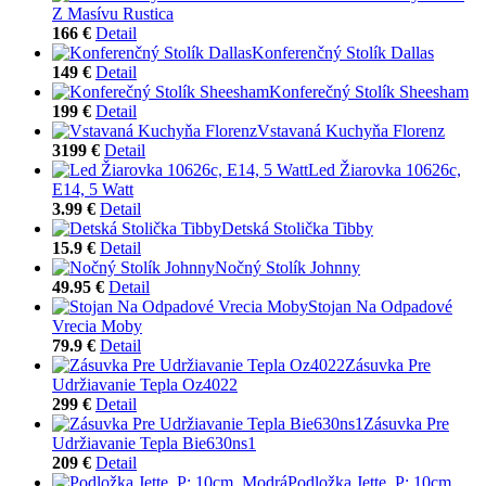
Z Masívu Rustica
166 €
Detail
Konferenčný Stolík Dallas
149 €
Detail
Konferečný Stolík Sheesham
199 €
Detail
Vstavaná Kuchyňa Florenz
3199 €
Detail
Led Žiarovka 10626c,
E14, 5 Watt
3.99 €
Detail
Detská Stolička Tibby
15.9 €
Detail
Nočný Stolík Johnny
49.95 €
Detail
Stojan Na Odpadové
Vrecia Moby
79.9 €
Detail
Zásuvka Pre
Udržiavanie Tepla Oz4022
299 €
Detail
Zásuvka Pre
Udržiavanie Tepla Bie630ns1
209 €
Detail
Podložka Jette, P: 10cm,