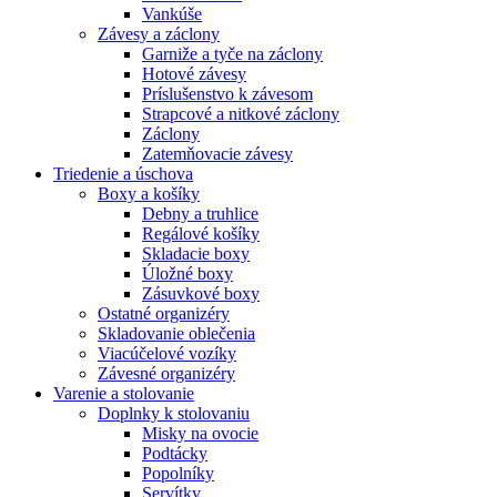
Vankúše
Závesy a záclony
Garniže a tyče na záclony
Hotové závesy
Príslušenstvo k závesom
Strapcové a nitkové záclony
Záclony
Zatemňovacie závesy
Triedenie a úschova
Boxy a košíky
Debny a truhlice
Regálové košíky
Skladacie boxy
Úložné boxy
Zásuvkové boxy
Ostatné organizéry
Skladovanie oblečenia
Viacúčelové vozíky
Závesné organizéry
Varenie a stolovanie
Doplnky k stolovaniu
Misky na ovocie
Podtácky
Popolníky
Servítky