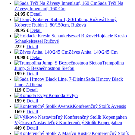
Sada Tyčí Na
Závesy Innenlauf, 160 Cm
24.95 €
Detail
Tkaný
Koberec Rubin 1, 80/150cm, Ružová
39.95 €
Detail
Hojdacie Kreslo
Schaukelsessel Ružové
222 €
Detail
Záves Anita, 140/245 Cm
19.98 €
Detail
Trampolína
Jump, S Bezpečnostnou Sieťou
199 €
Detail
Sada Hrncov Black
Line, 7-Dielna
119 €
Detail
Komoda Evlyn
159 €
Detail
Konferenčný Stolík Avensis
169 €
Detail
Výškovo Nastaviteľný Konferenčný Stolík Kopengahen
449 €
Detail
Konferenčný Stolík