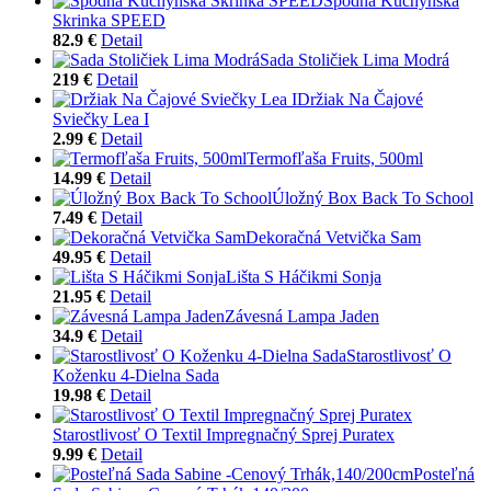
Spodná Kuchynská
Skrinka SPEED
82.9 €
Detail
Sada Stoličiek Lima Modrá
219 €
Detail
Držiak Na Čajové
Sviečky Lea I
2.99 €
Detail
Termofľaša Fruits, 500ml
14.99 €
Detail
Úložný Box Back To School
7.49 €
Detail
Dekoračná Vetvička Sam
49.95 €
Detail
Lišta S Háčikmi Sonja
21.95 €
Detail
Závesná Lampa Jaden
34.9 €
Detail
Starostlivosť O
Koženku 4-Dielna Sada
19.98 €
Detail
Starostlivosť O Textil Impregnačný Sprej Puratex
9.99 €
Detail
Posteľná