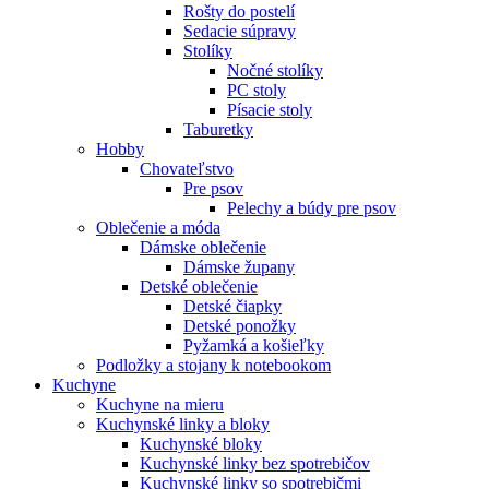
Rošty do postelí
Sedacie súpravy
Stolíky
Nočné stolíky
PC stoly
Písacie stoly
Taburetky
Hobby
Chovateľstvo
Pre psov
Pelechy a búdy pre psov
Oblečenie a móda
Dámske oblečenie
Dámske župany
Detské oblečenie
Detské čiapky
Detské ponožky
Pyžamká a košieľky
Podložky a stojany k notebookom
Kuchyne
Kuchyne na mieru
Kuchynské linky a bloky
Kuchynské bloky
Kuchynské linky bez spotrebičov
Kuchynské linky so spotrebičmi