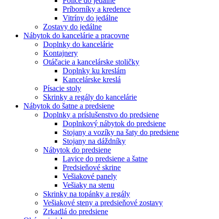
Police do jedálne
Príborníky a kredence
Vitríny do jedálne
Zostavy do jedálne
Nábytok do kancelárie a pracovne
Doplnky do kancelárie
Kontajnery
Otáčacie a kancelárske stoličky
Doplnky ku kreslám
Kancelárske kreslá
Písacie stoly
Skrinky a regály do kancelárie
Nábytok do šatne a predsiene
Doplnky a príslušenstvo do predsiene
Doplnkový nábytok do predsiene
Stojany a vozíky na šaty do predsiene
Stojany na dáždníky
Nábytok do predsiene
Lavice do predsiene a šatne
Predsieňové skrine
Vešiakové panely
Vešiaky na stenu
Skrinky na topánky a regály
Vešiakové steny a predsieňové zostavy
Zrkadlá do predsiene