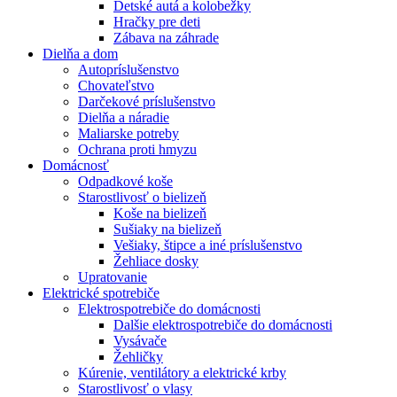
Detské autá a kolobežky
Hračky pre deti
Zábava na záhrade
Dielňa a dom
Autopríslušenstvo
Chovateľstvo
Darčekové príslušenstvo
Dielňa a náradie
Maliarske potreby
Ochrana proti hmyzu
Domácnosť
Odpadkové koše
Starostlivosť o bielizeň
Koše na bielizeň
Sušiaky na bielizeň
Vešiaky, štipce a iné príslušenstvo
Žehliace dosky
Upratovanie
Elektrické spotrebiče
Elektrospotrebiče do domácnosti
Dalšie elektrospotrebiče do domácnosti
Vysávače
Žehličky
Kúrenie, ventilátory a elektrické krby
Starostlivosť o vlasy