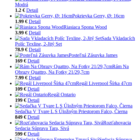
Modrá
1.2 €
Detail
Pokrievka Gerry, Ø: 16cm
1.99 €
Detail
Riasiaca Spona Wood
3.99 €
Detail
Sada Vkladacích
Políc Texline, 2-Jitý Set
78.9 €
Detail
Posteľná Zásuvka James
169 €
Detail
Rám Na
Obrazy Quattro, Na Fotky 21/29,7cm
7.99 €
Detail
Regál Liverpool Šírka 47cm
109 €
Detail
Regál Ontario
199 €
Detail
Sedačka V Tvare L S Úložným Priestorom Falco, Čierna
849 €
Detail
Rozťahovacia
Sedacia Súprava Tara, Sivá
599 €
Detail
Sedacia Súprava