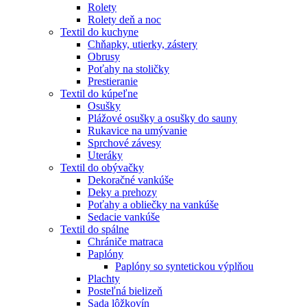
Rolety
Rolety deň a noc
Textil do kuchyne
Chňapky, utierky, zástery
Obrusy
Poťahy na stoličky
Prestieranie
Textil do kúpeľne
Osušky
Plážové osušky a osušky do sauny
Rukavice na umývanie
Sprchové závesy
Uteráky
Textil do obývačky
Dekoračné vankúše
Deky a prehozy
Poťahy a obliečky na vankúše
Sedacie vankúše
Textil do spálne
Chrániče matraca
Paplóny
Paplóny so syntetickou výplňou
Plachty
Posteľná bielizeň
Sada lôžkovín