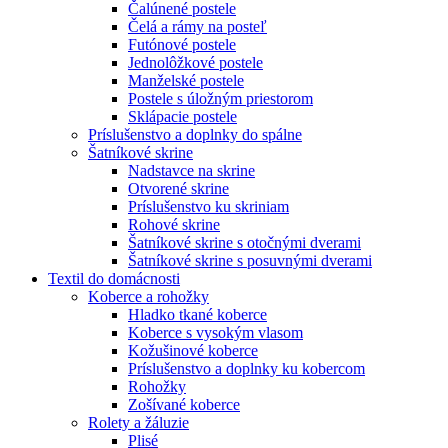
Čalúnené postele
Čelá a rámy na posteľ
Futónové postele
Jednolôžkové postele
Manželské postele
Postele s úložným priestorom
Sklápacie postele
Príslušenstvo a doplnky do spálne
Šatníkové skrine
Nadstavce na skrine
Otvorené skrine
Príslušenstvo ku skriniam
Rohové skrine
Šatníkové skrine s otočnými dverami
Šatníkové skrine s posuvnými dverami
Textil do domácnosti
Koberce a rohožky
Hladko tkané koberce
Koberce s vysokým vlasom
Kožušinové koberce
Príslušenstvo a doplnky ku kobercom
Rohožky
Zošívané koberce
Rolety a žáluzie
Plisé