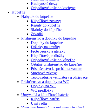
Kuchynské drezy
Odpadkové koše do kuchyne
Kúpeľne
Nábytok do kúpeľne
Kúpeľňové zostavy
Regály do kúpeľne
Skrinky do kúpeľňe
Zrkadlá
Príslušenstvo a doplnky do kúpeľne
Doplnky do kúpeľne
Držiaky na uteráky
Froté osušky a uteráky
Kúpeľňové predložky
Odpadkové koše do kúpeľne
Ostatné príslušenstvo do kúpeľne
Príslušenstvo k sprchám a vaniam
Sprchové závesy
Teplovzdušné ventilátory a ohrievače
Príslušenstvo a doplnky na WC
Doplnky na WC
WC predložky
Umývadlá a kúpeľňové batérie
Kúpeľňové batérie
Umývadlá
Vane, sprchové kúty a vykurovacie telesá