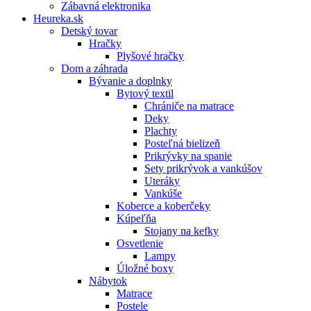
Zábavná elektronika
Heureka.sk
Detský tovar
Hračky
Plyšové hračky
Dom a záhrada
Bývanie a doplnky
Bytový textil
Chrániče na matrace
Deky
Plachty
Posteľná bielizeň
Prikrývky na spanie
Sety prikrývok a vankúšov
Uteráky
Vankúše
Koberce a koberčeky
Kúpeľňa
Stojany na kefky
Osvetlenie
Lampy
Úložné boxy
Nábytok
Matrace
Postele