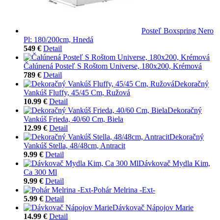
Posteľ Boxspring Nero
Pl: 180/200cm, Hnedá
549 €
Detail
Čalúnená Posteľ S Roštom Universe, 180x200, Krémová
789 €
Detail
Dekoračný
Vankúš Fluffy, 45/45 Cm, Ružová
10.99 €
Detail
Dekoračný
Vankúš Frieda, 40/60 Cm, Biela
12.99 €
Detail
Dekoračný
Vankúš Stella, 48/48cm, Antracit
9.99 €
Detail
Dávkovač Mydla Kim,
Ca 300 Ml
9.99 €
Detail
Pohár Melrina -Ext-
5.99 €
Detail
Dávkovač Nápojov Marie
14.99 €
Detail