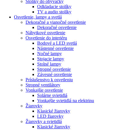
Stolíky do obývačky
Odkladacie stolíky
TV a audio stolíky
Osvetlenie, lampy a svetlá
Dekoračné a vianočné osvetlenie
Dekoračné osvetlenie
Nábytkové osvetlenie
Osvetlenie do interiéru
Bodové a LED svetlá
Nástenné osvetlenie
Nočné lampy
Stojacie lampy
Stolné lampy
Stropné osvetlenie
Závesné osvetlenie
Príslušenstvo k osvetleniu
Stropné ventilátory
Vonkajšie osvetlenie
Solárne svietidlá
Vonkajšie svietidlá na elektrinu
Žiarovky
Klasické žiarovky
LED žiarovky
Žiarovky a svietidlá
Klasické žiarovky