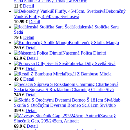
Sada Sabine -Cenový Trhák,140/200cm
11 €
Detail
Dekoračný
Vankúš Fluffy, 45/45cm, Svetlosivá
10.99 €
Detail
Jedálenská Stolička Sara
Šedá
79 €
Detail
Konferenčný Stolík Mango
269 €
Detail
Nástenná Polica Dimitri
62.9 €
Detail
Pohovka Dilly Svetlá Sivá
429 €
Detail
Regál Z Bambusu Mirela
49 €
Detail
Sedacia Súprava S Rozkladom Charming Charlie Sivá
749 €
Detail
Skriňa S Otočnými Dverami Borneo Š:181cm Sivá/dub
399 €
Detail
Závesný
Slnečník Gap, 295/245cm, Antracit
69.9 €
Detail