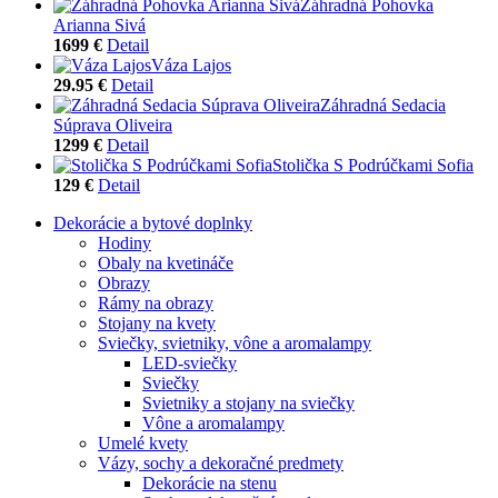
Záhradná Pohovka
Arianna Sivá
1699 €
Detail
Váza Lajos
29.95 €
Detail
Záhradná Sedacia
Súprava Oliveira
1299 €
Detail
Stolička S Podrúčkami Sofia
129 €
Detail
Dekorácie a bytové doplnky
Hodiny
Obaly na kvetináče
Obrazy
Rámy na obrazy
Stojany na kvety
Sviečky, svietniky, vône a aromalampy
LED-sviečky
Sviečky
Svietniky a stojany na sviečky
Vône a aromalampy
Umelé kvety
Vázy, sochy a dekoračné predmety
Dekorácie na stenu