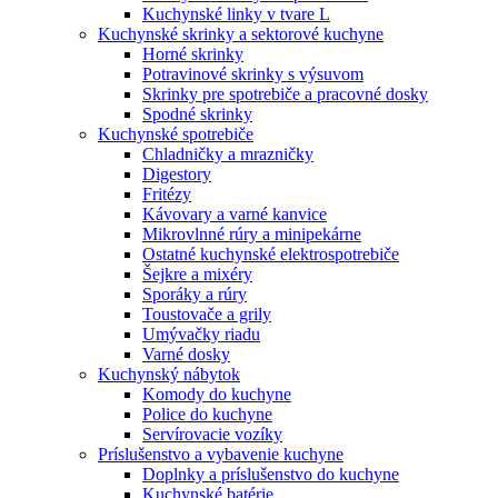
Kuchynské linky v tvare L
Kuchynské skrinky a sektorové kuchyne
Horné skrinky
Potravinové skrinky s výsuvom
Skrinky pre spotrebiče a pracovné dosky
Spodné skrinky
Kuchynské spotrebiče
Chladničky a mrazničky
Digestory
Fritézy
Kávovary a varné kanvice
Mikrovlnné rúry a minipekárne
Ostatné kuchynské elektrospotrebiče
Šejkre a mixéry
Sporáky a rúry
Toustovače a grily
Umývačky riadu
Varné dosky
Kuchynský nábytok
Komody do kuchyne
Police do kuchyne
Servírovacie vozíky
Príslušenstvo a vybavenie kuchyne
Doplnky a príslušenstvo do kuchyne
Kuchynské batérie