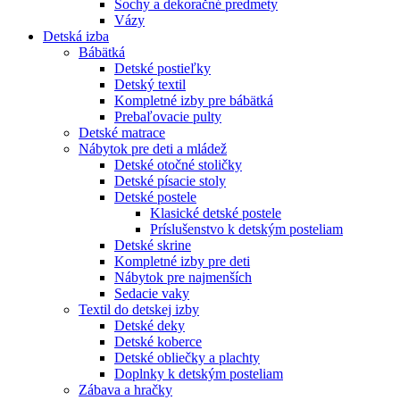
Sochy a dekoračné predmety
Vázy
Detská izba
Bábätká
Detské postieľky
Detský textil
Kompletné izby pre bábätká
Prebaľovacie pulty
Detské matrace
Nábytok pre deti a mládež
Detské otočné stoličky
Detské písacie stoly
Detské postele
Klasické detské postele
Príslušenstvo k detským posteliam
Detské skrine
Kompletné izby pre deti
Nábytok pre najmenších
Sedacie vaky
Textil do detskej izby
Detské deky
Detské koberce
Detské obliečky a plachty
Doplnky k detským posteliam
Zábava a hračky