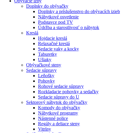
Obývacie izby
Doplnky do obývačky
Doplnky a príslušenstvo do obývacích izieb
Nábytkové osvetlenie
Podstavce pod TV
Údržba a starostlivosť o nábytok
Kreslá
Hojdacie kreslá
Relaxačné kreslá
Sedacie vaky a kocky
Taburetky
Ušiaky
Obývačkové steny
Sedacie súpravy
Leňošky
Pohovky
Rohové sedacie súpravy
Rozkladacie pohovky a sedačky
Sedacie súpravy do U
Sektorový nábytok do obývačky
Komody do obývačky
Nábytkové programy
Nástenné police
Regály a deliace steny
Vitríny