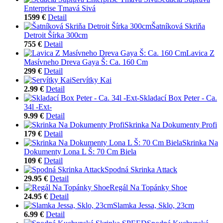
Enterprise Tmavá Sivá
1599 €
Detail
Šatníková Skriňa
Detroit Šírka 300cm
755 €
Detail
Lavica Z
Masívneho Dreva Gaya Š: Ca. 160 Cm
299 €
Detail
Servítky Kai
2.99 €
Detail
Skladací Box Peter - Ca.
34l -Ext-
9.99 €
Detail
Skrinka Na Dokumenty Profi
179 €
Detail
Skrinka Na
Dokumenty Lona L Š: 70 Cm Biela
109 €
Detail
Spodná Skrinka Attack
29.95 €
Detail
Regál Na Topánky Shoe
24.95 €
Detail
Slamka Jessa, Sklo, 23cm
6.99 €
Detail