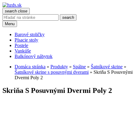
search
close
search
Menu
Barové stoličky
Písacie stoly
Postele
Vankúše
Balkónový nábytok
Domáca stránka
»
Produkty
»
Spálne
»
Šatníkové skrine
»
Šatníkové skrine s posuvnými dverami
»
Skriňa S Posuvnými
Dvermi Poly 2
Skriňa S Posuvnými Dvermi Poly 2