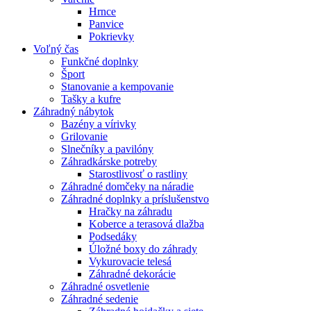
Hrnce
Panvice
Pokrievky
Voľný čas
Funkčné doplnky
Šport
Stanovanie a kempovanie
Tašky a kufre
Záhradný nábytok
Bazény a vírivky
Grilovanie
Slnečníky a pavilóny
Záhradkárske potreby
Starostlivosť o rastliny
Záhradné domčeky na náradie
Záhradné doplnky a príslušenstvo
Hračky na záhradu
Koberce a terasová dlažba
Podsedáky
Úložné boxy do záhrady
Vykurovacie telesá
Záhradné dekorácie
Záhradné osvetlenie
Záhradné sedenie