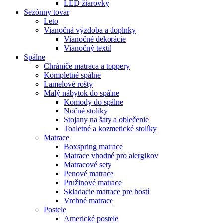
LED žiarovky
Sezónny tovar
Leto
Vianočná výzdoba a doplnky
Vianočné dekorácie
Vianočný textil
Spálne
Chrániče matraca a toppery
Kompletné spálne
Lamelové rošty
Malý nábytok do spálne
Komody do spálne
Nočné stolíky
Stojany na šaty a oblečenie
Toaletné a kozmetické stolíky
Matrace
Boxspring matrace
Matrace vhodné pro alergikov
Matracové sety
Penové matrace
Pružinové matrace
Skladacie matrace pre hostí
Vrchné matrace
Postele
Americké postele