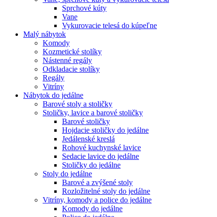
Sprchové kúty
Vane
Vykurovacie telesá do kúpeľne
Malý nábytok
Komody
Kozmetické stolíky
Nástenné regály
Odkladacie stolíky
Regály
Vitríny
Nábytok do jedálne
Barové stoly a stoličky
Stoličky, lavice a barové stoličky
Barové stoličky
Hojdacie stoličky do jedálne
Jedálenské kreslá
Rohové kuchynské lavice
Sedacie lavice do jedálne
Stoličky do jedálne
Stoly do jedálne
Barové a zvýšené stoly
Rozložitelné stoly do jedálne
Vitríny, komody a police do jedálne
Komody do jedálne