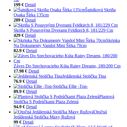
199 €
Detail
Šatníková Skriňa
Osaka Šírka 135cm
209 €
Detail
Skriňa S Posuvnými Dverami Feldkirch 8, 181/229 Cm
429 €
Detail
Skrinka
Na Dokumenty Vandol Mini Šírka 70cm
82.9 €
Detail
Záves Do Sprchovacieho Kúta Rainy Dreams, 180/200 Cm
17.98 €
Detail
Jedálenská Stolička Tina
76.9 €
Detail
Stolička Ellie -Top-
89.9 €
Detail
Plastová
Stolička S Podrúčkami Plaza Zelená
94.9 €
Detail
Otočná
Jedálenská Stolička Maxy Ružová
99 €
Detail