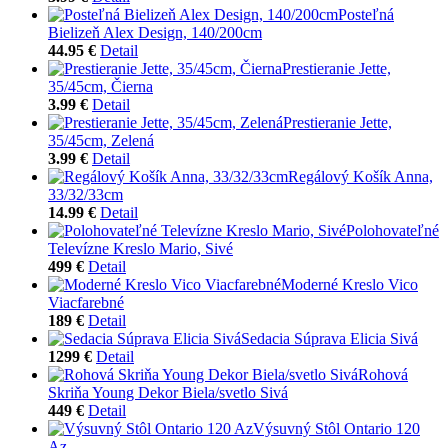
Posteľná
Bielizeň Alex Design, 140/200cm
44.95 €
Detail
Prestieranie Jette,
35/45cm, Čierna
3.99 €
Detail
Prestieranie Jette,
35/45cm, Zelená
3.99 €
Detail
Regálový Košík Anna,
33/32/33cm
14.99 €
Detail
Polohovateľné
Televízne Kreslo Mario, Sivé
499 €
Detail
Moderné Kreslo Vico
Viacfarebné
189 €
Detail
Sedacia Súprava Elicia Sivá
1299 €
Detail
Rohová
Skriňa Young Dekor Biela/svetlo Sivá
449 €
Detail
Výsuvný Stôl Ontario 120
Az