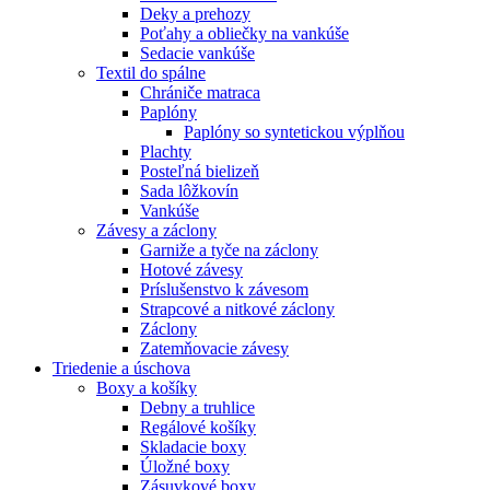
Deky a prehozy
Poťahy a obliečky na vankúše
Sedacie vankúše
Textil do spálne
Chrániče matraca
Paplóny
Paplóny so syntetickou výplňou
Plachty
Posteľná bielizeň
Sada lôžkovín
Vankúše
Závesy a záclony
Garniže a tyče na záclony
Hotové závesy
Príslušenstvo k závesom
Strapcové a nitkové záclony
Záclony
Zatemňovacie závesy
Triedenie a úschova
Boxy a košíky
Debny a truhlice
Regálové košíky
Skladacie boxy
Úložné boxy
Zásuvkové boxy