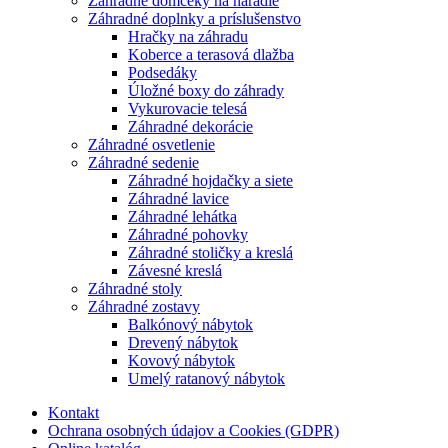
Záhradné domčeky na náradie
Záhradné doplnky a príslušenstvo
Hračky na záhradu
Koberce a terasová dlažba
Podsedáky
Úložné boxy do záhrady
Vykurovacie telesá
Záhradné dekorácie
Záhradné osvetlenie
Záhradné sedenie
Záhradné hojdačky a siete
Záhradné lavice
Záhradné lehátka
Záhradné pohovky
Záhradné stoličky a kreslá
Závesné kreslá
Záhradné stoly
Záhradné zostavy
Balkónový nábytok
Drevený nábytok
Kovový nábytok
Umelý ratanový nábytok
Kontakt
Ochrana osobných údajov a Cookies (GDPR)