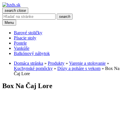
search
close
search
Menu
Barové stoličky
Písacie stoly
Postele
Vankúše
Balkónový nábytok
Domáca stránka
»
Produkty
»
Varenie a stolovanie
»
Kuchynské pomôcky
»
Dózy a poháre s vekom
»
Box Na
Čaj Lore
Box Na Čaj Lore