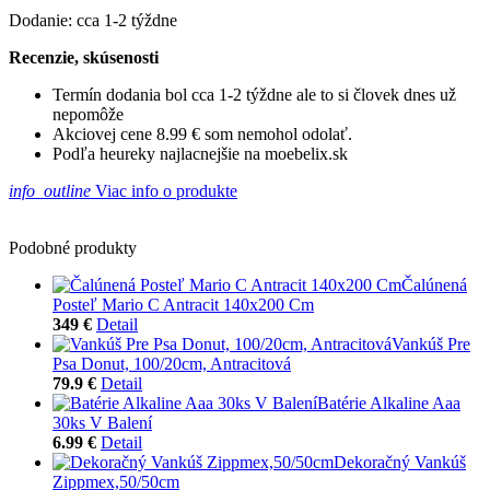
Dodanie: cca 1-2 týždne
Recenzie, skúsenosti
Termín dodania bol cca 1-2 týždne ale to si človek dnes už
nepomôže
Akciovej cene 8.99 € som nemohol odolať.
Podľa heureky najlacnejšie na moebelix.sk
info_outline
Viac info o produkte
Podobné produkty
Čalúnená
Posteľ Mario C Antracit 140x200 Cm
349 €
Detail
Vankúš Pre
Psa Donut, 100/20cm, Antracitová
79.9 €
Detail
Batérie Alkaline Aaa
30ks V Balení
6.99 €
Detail
Dekoračný Vankúš
Zippmex,50/50cm