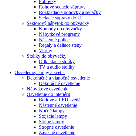
Pohovky
Rohové sedacie súpravy
Rozkladacie pohovky a sedačky
Sedacie súpravy do U
Sektorový nábytok do obývačky
Komody do obývačky
Nábytkové programy
Nástenné police
Regály a deliace steny
Vitríny
Stolíky do obývačky
Odkladacie stolíky
TV a audio stolíky
Osvetlenie, lampy a svetlá
Dekoračné a vianočné osvetlenie
Dekoračné osvetlenie
Nábytkové osvetlenie
Osvetlenie do interiéru
Bodové a LED svetlá
Nástenné osvetlenie
Nočné lampy
Stojacie lampy
Stolné lampy
Stropné osvetlenie
Závesné osvetlenie