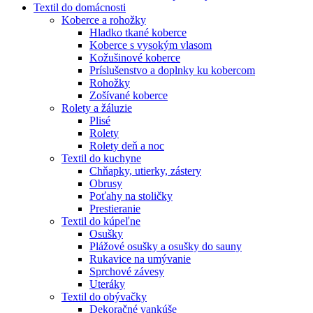
Textil do domácnosti
Koberce a rohožky
Hladko tkané koberce
Koberce s vysokým vlasom
Kožušinové koberce
Príslušenstvo a doplnky ku kobercom
Rohožky
Zošívané koberce
Rolety a žáluzie
Plisé
Rolety
Rolety deň a noc
Textil do kuchyne
Chňapky, utierky, zástery
Obrusy
Poťahy na stoličky
Prestieranie
Textil do kúpeľne
Osušky
Plážové osušky a osušky do sauny
Rukavice na umývanie
Sprchové závesy
Uteráky
Textil do obývačky
Dekoračné vankúše