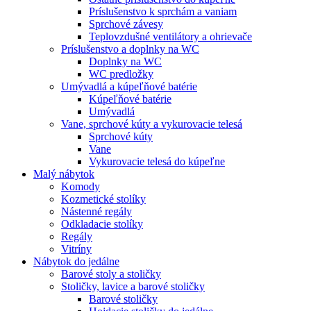
Príslušenstvo k sprchám a vaniam
Sprchové závesy
Teplovzdušné ventilátory a ohrievače
Príslušenstvo a doplnky na WC
Doplnky na WC
WC predložky
Umývadlá a kúpeľňové batérie
Kúpeľňové batérie
Umývadlá
Vane, sprchové kúty a vykurovacie telesá
Sprchové kúty
Vane
Vykurovacie telesá do kúpeľne
Malý nábytok
Komody
Kozmetické stolíky
Nástenné regály
Odkladacie stolíky
Regály
Vitríny
Nábytok do jedálne
Barové stoly a stoličky
Stoličky, lavice a barové stoličky
Barové stoličky