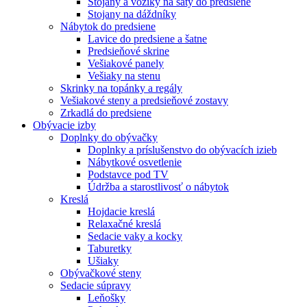
Stojany a vozíky na šaty do predsiene
Stojany na dáždníky
Nábytok do predsiene
Lavice do predsiene a šatne
Predsieňové skrine
Vešiakové panely
Vešiaky na stenu
Skrinky na topánky a regály
Vešiakové steny a predsieňové zostavy
Zrkadlá do predsiene
Obývacie izby
Doplnky do obývačky
Doplnky a príslušenstvo do obývacích izieb
Nábytkové osvetlenie
Podstavce pod TV
Údržba a starostlivosť o nábytok
Kreslá
Hojdacie kreslá
Relaxačné kreslá
Sedacie vaky a kocky
Taburetky
Ušiaky
Obývačkové steny
Sedacie súpravy
Leňošky