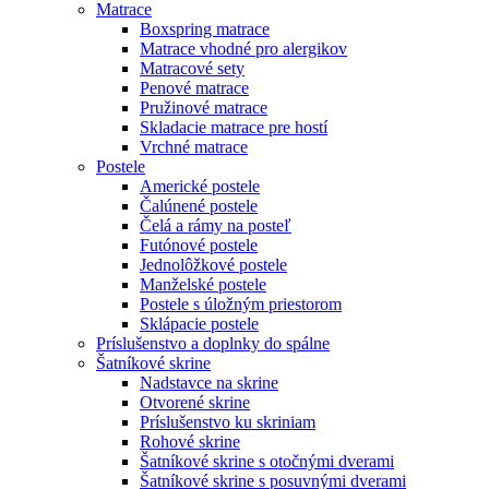
Matrace
Boxspring matrace
Matrace vhodné pro alergikov
Matracové sety
Penové matrace
Pružinové matrace
Skladacie matrace pre hostí
Vrchné matrace
Postele
Americké postele
Čalúnené postele
Čelá a rámy na posteľ
Futónové postele
Jednolôžkové postele
Manželské postele
Postele s úložným priestorom
Sklápacie postele
Príslušenstvo a doplnky do spálne
Šatníkové skrine
Nadstavce na skrine
Otvorené skrine
Príslušenstvo ku skriniam
Rohové skrine
Šatníkové skrine s otočnými dverami
Šatníkové skrine s posuvnými dverami