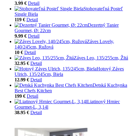
3.99 €
Detail
Stohovateľná Posteľ
Single Biela
119 €
Detail
Dezertný Tanier
Gourmet, Ø: 22cm
9.99 €
Detail
Záves Lovely,
140/245cm, Ružová
10 €
Detail
Záves Leo, 135/255cm, Žltá
32.95 €
Detail
Hotový Záves
Ulrich, 135/245cm, Biela
12.99 €
Detail
Detská Kuchynka
Best Chefs Kitchen
199 €
Detail
Liatinový Hrniec
Gourmet-L, 3,14l
38.95 €
Detail