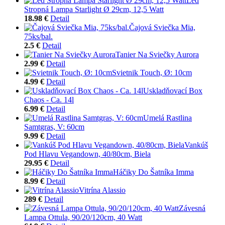
Led
Stropná Lampa Starlight Ø 29cm, 12,5 Watt
18.98 €
Detail
Čajová Sviečka Mia,
75ks/bal.
2.5 €
Detail
Tanier Na Sviečky Aurora
2.99 €
Detail
Svietnik Touch, Ø: 10cm
4.99 €
Detail
Uskladňovací Box
Chaos - Ca. 14l
6.99 €
Detail
Umelá Rastlina
Samtgras, V: 60cm
9.99 €
Detail
Vankúš
Pod Hlavu Vegandown, 40/80cm, Biela
29.95 €
Detail
Háčiky Do Šatníka Imma
8.99 €
Detail
Vitrína Alassio
289 €
Detail
Závesná
Lampa Ottula, 90/20/120cm, 40 Watt