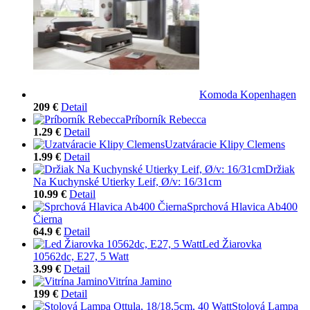
Komoda Kopenhagen
209 €
Detail
Príborník Rebecca
1.29 €
Detail
Uzatváracie Klipy Clemens
1.99 €
Detail
Držiak
Na Kuchynské Utierky Leif, Ø/v: 16/31cm
10.99 €
Detail
Sprchová Hlavica Ab400
Čierna
64.9 €
Detail
Led Žiarovka
10562dc, E27, 5 Watt
3.99 €
Detail
Vitrína Jamino
199 €
Detail
Stolová Lampa