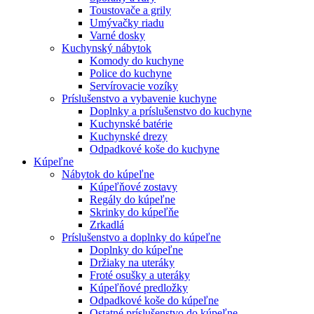
Toustovače a grily
Umývačky riadu
Varné dosky
Kuchynský nábytok
Komody do kuchyne
Police do kuchyne
Servírovacie vozíky
Príslušenstvo a vybavenie kuchyne
Doplnky a príslušenstvo do kuchyne
Kuchynské batérie
Kuchynské drezy
Odpadkové koše do kuchyne
Kúpeľne
Nábytok do kúpeľne
Kúpeľňové zostavy
Regály do kúpeľne
Skrinky do kúpeľňe
Zrkadlá
Príslušenstvo a doplnky do kúpeľne
Doplnky do kúpeľne
Držiaky na uteráky
Froté osušky a uteráky
Kúpeľňové predložky
Odpadkové koše do kúpeľne
Ostatné príslušenstvo do kúpeľne