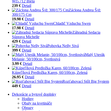
Wl5.712 Biela
239 €
Detail
Záclona Andrea Š/d:
300/175 Cm
19.98 €
Detail
Chladič Vzduchu Swen
17.98 €
Detail
Záhradná Sedacia
Súprava Michelle
429 €
Detail
Pohovka Nelly Sivá
399 €
Detail
Malý Uterák
Melanie, 50/100cm, Svetlosivá
3.99 €
Detail
Kúpeľňová Predložka Karen, 60/100cm, Zelená
26.95 €
Detail
Rozťahovací Stôl Big System
449 €
Detail
Dekorácie a bytové doplnky
Hodiny
Obaly na kvetináče
Obrazy