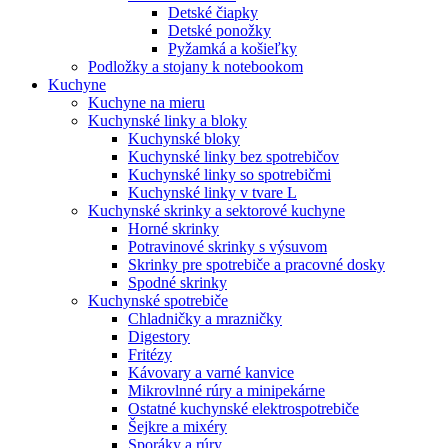
Detské čiapky
Detské ponožky
Pyžamká a košieľky
Podložky a stojany k notebookom
Kuchyne
Kuchyne na mieru
Kuchynské linky a bloky
Kuchynské bloky
Kuchynské linky bez spotrebičov
Kuchynské linky so spotrebičmi
Kuchynské linky v tvare L
Kuchynské skrinky a sektorové kuchyne
Horné skrinky
Potravinové skrinky s výsuvom
Skrinky pre spotrebiče a pracovné dosky
Spodné skrinky
Kuchynské spotrebiče
Chladničky a mrazničky
Digestory
Fritézy
Kávovary a varné kanvice
Mikrovlnné rúry a minipekárne
Ostatné kuchynské elektrospotrebiče
Šejkre a mixéry
Sporáky a rúry