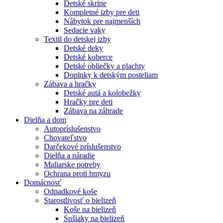
Detské skrine
Kompletné izby pre deti
Nábytok pre najmenších
Sedacie vaky
Textil do detskej izby
Detské deky
Detské koberce
Detské obliečky a plachty
Doplnky k detským posteliam
Zábava a hračky
Detské autá a kolobežky
Hračky pre deti
Zábava na záhrade
Dielňa a dom
Autopríslušenstvo
Chovateľstvo
Darčekové príslušenstvo
Dielňa a náradie
Maliarske potreby
Ochrana proti hmyzu
Domácnosť
Odpadkové koše
Starostlivosť o bielizeň
Koše na bielizeň
Sušiaky na bielizeň