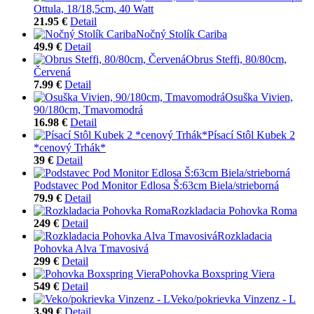
Ottula, 18/18,5cm, 40 Watt
21.95 €
Detail
Nočný Stolík Cariba
49.9 €
Detail
Obrus Steffi, 80/80cm,
Červená
7.99 €
Detail
Osuška Vivien,
90/180cm, Tmavomodrá
16.98 €
Detail
Písací Stôl Kubek 2
*cenový Trhák*
39 €
Detail
Podstavec Pod Monitor Edlosa Š:63cm Biela/strieborná
79.9 €
Detail
Rozkladacia Pohovka Roma
249 €
Detail
Rozkladacia
Pohovka Alva Tmavosivá
299 €
Detail
Pohovka Boxspring Viera
549 €
Detail
Veko/pokrievka Vinzenz - L
3.99 €
Detail