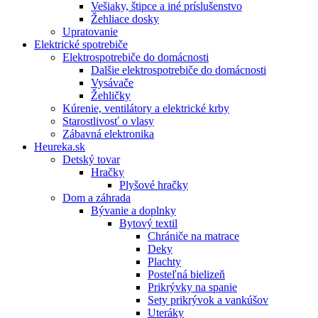
Vešiaky, štipce a iné príslušenstvo
Žehliace dosky
Upratovanie
Elektrické spotrebiče
Elektrospotrebiče do domácnosti
Dalšie elektrospotrebiče do domácnosti
Vysávače
Žehličky
Kúrenie, ventilátory a elektrické krby
Starostlivosť o vlasy
Zábavná elektronika
Heureka.sk
Detský tovar
Hračky
Plyšové hračky
Dom a záhrada
Bývanie a doplnky
Bytový textil
Chrániče na matrace
Deky
Plachty
Posteľná bielizeň
Prikrývky na spanie
Sety prikrývok a vankúšov
Uteráky