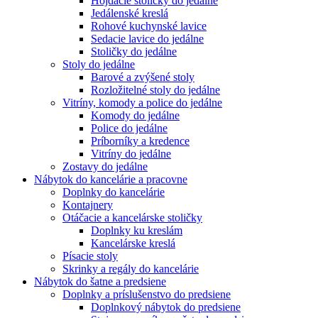
Hojdacie stoličky do jedálne
Jedálenské kreslá
Rohové kuchynské lavice
Sedacie lavice do jedálne
Stoličky do jedálne
Stoly do jedálne
Barové a zvýšené stoly
Rozložitelné stoly do jedálne
Vitríny, komody a police do jedálne
Komody do jedálne
Police do jedálne
Príborníky a kredence
Vitríny do jedálne
Zostavy do jedálne
Nábytok do kancelárie a pracovne
Doplnky do kancelárie
Kontajnery
Otáčacie a kancelárske stoličky
Doplnky ku kreslám
Kancelárske kreslá
Písacie stoly
Skrinky a regály do kancelárie
Nábytok do šatne a predsiene
Doplnky a príslušenstvo do predsiene
Doplnkový nábytok do predsiene