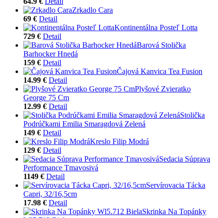
64.9 €
Detail
Zrkadlo Cara
69 €
Detail
Kontinentálna Posteľ Lotta
729 €
Detail
Barová Stolička
Barhocker Hnedá
159 €
Detail
Čajová Kanvica Tea Fusion
14.99 €
Detail
Plyšové Zvieratko
George 75 Cm
12.99 €
Detail
Stolička
Podrúčkami Emilia Smaragdová Zelená
149 €
Detail
Kreslo Filip Modrá
129 €
Detail
Sedacia Súprava
Performance Tmavosivá
1149 €
Detail
Servírovacia Tácka
Capri, 32/16,5cm
17.98 €
Detail
Skrinka Na Topánky