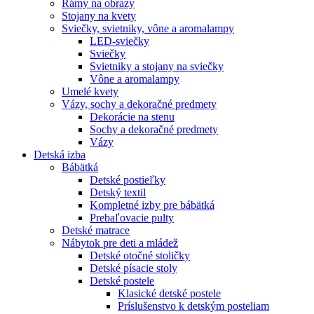
Rámy na obrazy
Stojany na kvety
Sviečky, svietniky, vône a aromalampy
LED-sviečky
Sviečky
Svietniky a stojany na sviečky
Vône a aromalampy
Umelé kvety
Vázy, sochy a dekoračné predmety
Dekorácie na stenu
Sochy a dekoračné predmety
Vázy
Detská izba
Bábätká
Detské postieľky
Detský textil
Kompletné izby pre bábätká
Prebaľovacie pulty
Detské matrace
Nábytok pre deti a mládež
Detské otočné stoličky
Detské písacie stoly
Detské postele
Klasické detské postele
Príslušenstvo k detským posteliam