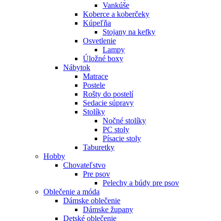
Vankúše
Koberce a koberčeky
Kúpeľňa
Stojany na kefky
Osvetlenie
Lampy
Úložné boxy
Nábytok
Matrace
Postele
Rošty do postelí
Sedacie súpravy
Stolíky
Nočné stolíky
PC stoly
Písacie stoly
Taburetky
Hobby
Chovateľstvo
Pre psov
Pelechy a búdy pre psov
Oblečenie a móda
Dámske oblečenie
Dámske župany
Detské oblečenie