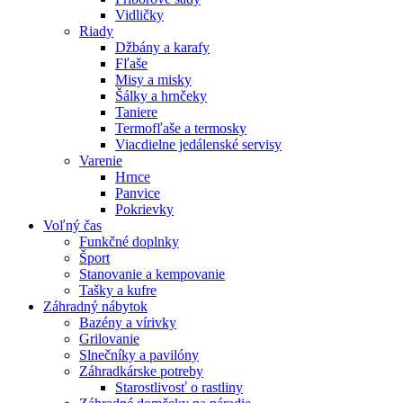
Vidličky
Riady
Džbány a karafy
Fľaše
Misy a misky
Šálky a hrnčeky
Taniere
Termofľaše a termosky
Viacdielne jedálenské servisy
Varenie
Hrnce
Panvice
Pokrievky
Voľný čas
Funkčné doplnky
Šport
Stanovanie a kempovanie
Tašky a kufre
Záhradný nábytok
Bazény a vírivky
Grilovanie
Slnečníky a pavilóny
Záhradkárske potreby
Starostlivosť o rastliny