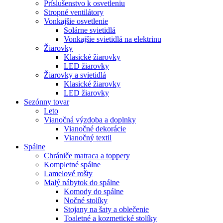
Príslušenstvo k osvetleniu
Stropné ventilátory
Vonkajšie osvetlenie
Solárne svietidlá
Vonkajšie svietidlá na elektrinu
Žiarovky
Klasické žiarovky
LED žiarovky
Žiarovky a svietidlá
Klasické žiarovky
LED žiarovky
Sezónny tovar
Leto
Vianočná výzdoba a doplnky
Vianočné dekorácie
Vianočný textil
Spálne
Chrániče matraca a toppery
Kompletné spálne
Lamelové rošty
Malý nábytok do spálne
Komody do spálne
Nočné stolíky
Stojany na šaty a oblečenie
Toaletné a kozmetické stolíky