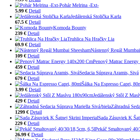
Pohár Melrina -Ext-
5.99 €
Detail
Jedálenská Stolička Karla
67.5 €
Detail
Komoda Bounty
239 €
Detail
Truhlica Na Hračky Lia
69.9 €
Detail
Nástenný Regál Mumba
109 €
Detail
Penový Matrac Energy
459 €
Detail
Sedacia Súprava Aramis, Sivá
679 €
Detail
Šálka Na Espresso Capri, 80
3.99 €
Detail
Jedálenský Stôl Z Mas
429 €
Detail
Záhradná Sedac
1299 €
Detail
Sada Zásuviek K Šatn
229 €
Detail
Pekáč Smaltovaný 40/3
26.99 €
Detail