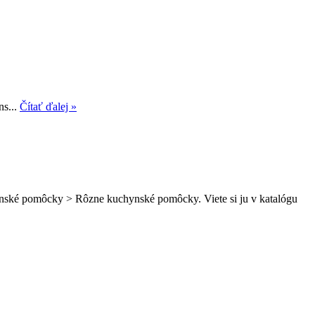
ns...
Čítať ďalej »
hynské pomôcky > Rôzne kuchynské pomôcky. Viete si ju v katalógu