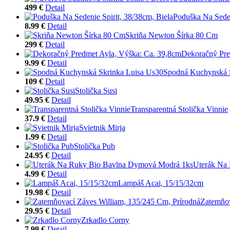
499 €
Detail
Poduška Na Seden
8.99 €
Detail
Skriňa Newton Šírka 80 Cm
299 €
Detail
Dekoračný Pre
9.99 €
Detail
Spodná Kuchynská 
109 €
Detail
Stolička Susi
49.95 €
Detail
Transparentná Stolička Vinnie
37.9 €
Detail
Svietnik Mirja
1.99 €
Detail
Stolička Pub
24.95 €
Detail
Uterák Na
4.99 €
Detail
Lampáš Acai, 15/15/32cm
19.98 €
Detail
Zatemňov
29.95 €
Detail
Zrkadlo Corny
7.99 €
Detail