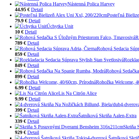
Nástenná Polica Harvey
44.95 €
Detail
Posteľná Bieliz
79.9 €
Detail
Úchytka Unit
10 €
Detail
R
789 €
Detail
Rohová Sedacia Súpr
859 €
Detail
Rozklad
849 €
Detail
Rohová Sedačka
899 €
Detail
Rohožka Welcome, 40
6.99 €
Detail
Lis Na Citrón Alice
9.99 €
Detail
4-dverov
399 €
Detail
Šatníková Skriňa Aalen-Extra
339 €
Detail
Skriňa
929 €
Detail
4-dverová Šatníková Skri