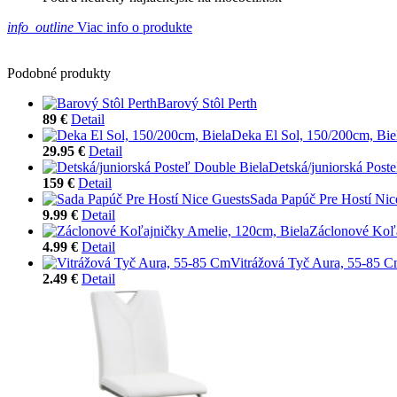
info_outline
Viac info o produkte
Podobné produkty
Barový Stôl Perth
89 €
Detail
Deka El Sol, 150/200cm, Bie
29.95 €
Detail
Detská/juniorská Post
159 €
Detail
Sada Papúč Pre Hostí Nic
9.99 €
Detail
Záclonové Koľa
4.99 €
Detail
Vitrážová Tyč Aura, 55-85 
2.49 €
Detail