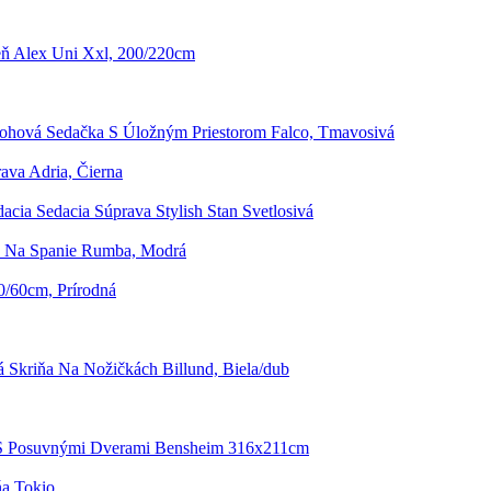
eň Alex Uni Xxl, 200/220cm
ohová Sedačka S Úložným Priestorom Falco, Tmavosivá
ava Adria, Čierna
acia Sedacia Súprava Stylish Stan Svetlosivá
 Na Spanie Rumba, Modrá
/60cm, Prírodná
á Skriňa Na Nožičkách Billund, Biela/dub
 S Posuvnými Dverami Bensheim 316x211cm
ňa Tokio