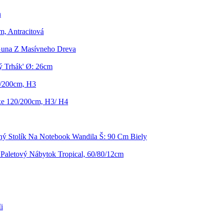
n
m, Antracitová
 Guna Z Masívneho Dreva
ý Trhák' Ø: 26cm
0/200cm, H3
xe 120/200cm, H3/ H4
ný Stolík Na Notebook Wandila Š: 90 Cm Biely
Paletový Nábytok Tropical, 60/80/12cm
i