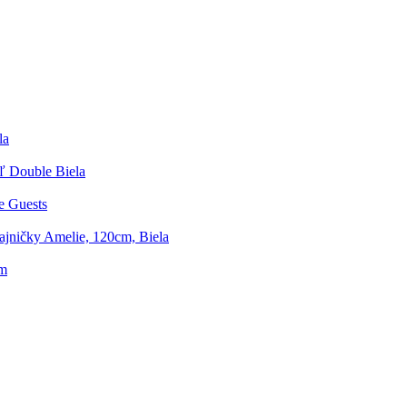
la
eľ Double Biela
e Guests
jničky Amelie, 120cm, Biela
Cm