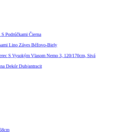
a S Podrúčkami Čierna
sami Lino Záves Béžovo-Biely
rec S Vysokým Vlasom Nemo 3, 120/170cm, Sivá
a Dekór Dub/antracit
 58cm