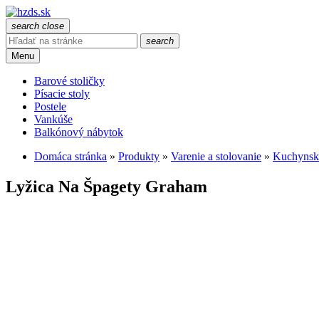
search
close
search
Menu
Barové stoličky
Písacie stoly
Postele
Vankúše
Balkónový nábytok
Domáca stránka
»
Produkty
»
Varenie a stolovanie
»
Kuchynsk
Lyžica Na Špagety Graham