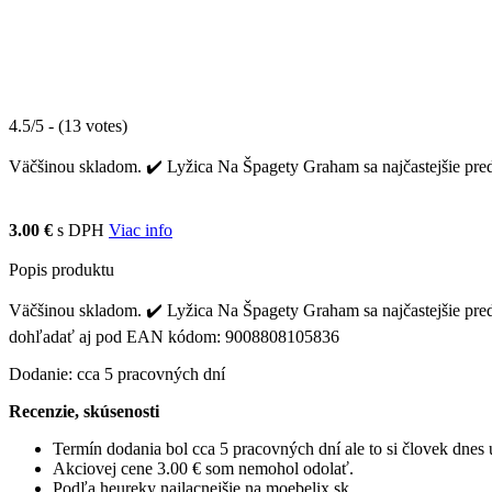
4.5/5 - (13 votes)
Väčšinou skladom. ✔️ Lyžica Na Špagety Graham sa najčastejšie predá
3.00 €
s DPH
Viac info
Popis produktu
Väčšinou skladom. ✔️ Lyžica Na Špagety Graham sa najčastejšie pred
dohľadať aj pod EAN kódom: 9008808105836
Dodanie: cca 5 pracovných dní
Recenzie, skúsenosti
Termín dodania bol cca 5 pracovných dní ale to si človek dne
Akciovej cene 3.00 € som nemohol odolať.
Podľa heureky najlacnejšie na moebelix.sk