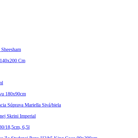
i Sheesham
 140x200 Cm
ml
ívu 180x90cm
ia Súprava Mariella Sivá/biela
ej Skrini Imperial
0/18,5cm, 6,5l