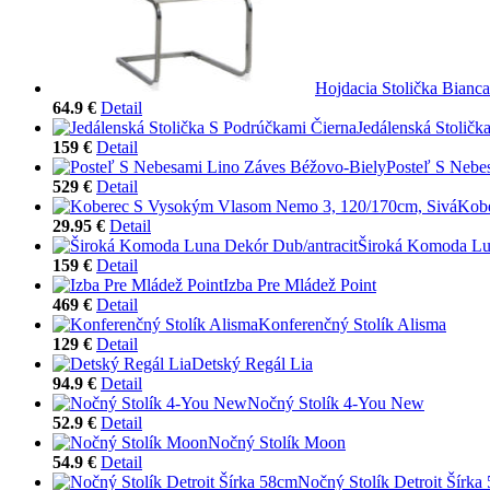
Hojdacia Stolička Bianca
64.9 €
Detail
Jedálenská Stoličk
159 €
Detail
Posteľ S Nebe
529 €
Detail
Kobe
29.95 €
Detail
Široká Komoda Lun
159 €
Detail
Izba Pre Mládež Point
469 €
Detail
Konferenčný Stolík Alisma
129 €
Detail
Detský Regál Lia
94.9 €
Detail
Nočný Stolík 4-You New
52.9 €
Detail
Nočný Stolík Moon
54.9 €
Detail
Nočný Stolík Detroit Šírka