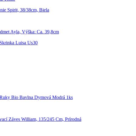
ie Spirit, 38/38cm, Biela
dmet Ayla, Výška: Ca. 39,8cm
Skrinka Luisa Us30
 Ruky Bio Bavlna Dymová Modrá 1ks
ací Záves William, 135/245 Cm, Prírodná