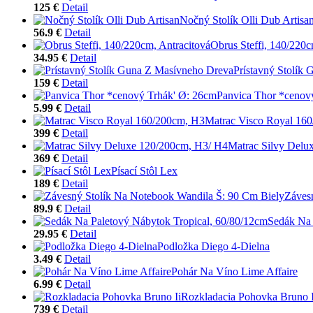
125 €
Detail
Nočný Stolík Olli Dub Artisa
56.9 €
Detail
Obrus Steffi, 140/220c
34.95 €
Detail
Prístavný Stolík
159 €
Detail
Panvica Thor *cenov
5.99 €
Detail
Matrac Visco Royal 16
399 €
Detail
Matrac Silvy Delu
369 €
Detail
Písací Stôl Lex
189 €
Detail
Záves
89.9 €
Detail
Sedák Na 
29.95 €
Detail
Podložka Diego 4-Dielna
3.49 €
Detail
Pohár Na Víno Lime Affaire
6.99 €
Detail
Rozkladacia Pohovka Bruno I
739 €
Detail