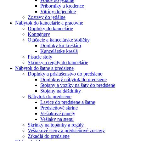
Police do jedálne
Príborníky a kredence
Vitríny do jedálne
Zostavy do jedálne
Nábytok do kancelárie a pracovne
Doplnky do kancelárie
Kontajnery
Otáčacie a kancelárske stoličky
Doplnky ku kreslám
Kancelárske kreslá
Písacie stoly
Skrinky a regály do kancelárie
Nábytok do šatne a predsiene
Doplnky a príslušenstvo do predsiene
Doplnkový nábytok do predsiene
Stojany a vozíky na šaty do predsiene
Stojany na dáždníky
Nábytok do predsiene
Lavice do predsiene a šatne
Predsieňové skrine
Vešiakové panely
Vešiaky na stenu
Skrinky na topánky a regály
Vešiakové steny a predsieňové zostavy
Zrkadlá do predsiene