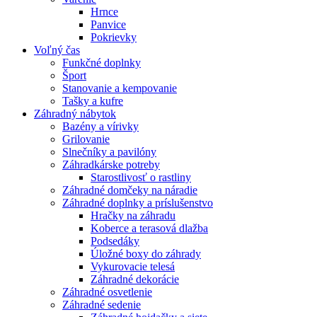
Hrnce
Panvice
Pokrievky
Voľný čas
Funkčné doplnky
Šport
Stanovanie a kempovanie
Tašky a kufre
Záhradný nábytok
Bazény a vírivky
Grilovanie
Slnečníky a pavilóny
Záhradkárske potreby
Starostlivosť o rastliny
Záhradné domčeky na náradie
Záhradné doplnky a príslušenstvo
Hračky na záhradu
Koberce a terasová dlažba
Podsedáky
Úložné boxy do záhrady
Vykurovacie telesá
Záhradné dekorácie
Záhradné osvetlenie
Záhradné sedenie