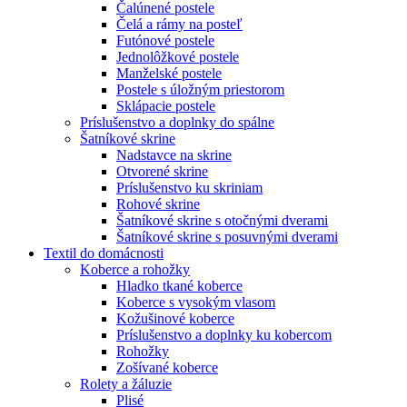
Čalúnené postele
Čelá a rámy na posteľ
Futónové postele
Jednolôžkové postele
Manželské postele
Postele s úložným priestorom
Sklápacie postele
Príslušenstvo a doplnky do spálne
Šatníkové skrine
Nadstavce na skrine
Otvorené skrine
Príslušenstvo ku skriniam
Rohové skrine
Šatníkové skrine s otočnými dverami
Šatníkové skrine s posuvnými dverami
Textil do domácnosti
Koberce a rohožky
Hladko tkané koberce
Koberce s vysokým vlasom
Kožušinové koberce
Príslušenstvo a doplnky ku kobercom
Rohožky
Zošívané koberce
Rolety a žáluzie
Plisé