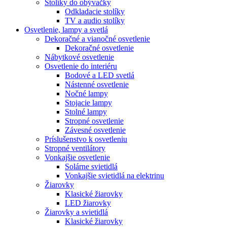
Stolíky do obývačky
Odkladacie stolíky
TV a audio stolíky
Osvetlenie, lampy a svetlá
Dekoračné a vianočné osvetlenie
Dekoračné osvetlenie
Nábytkové osvetlenie
Osvetlenie do interiéru
Bodové a LED svetlá
Nástenné osvetlenie
Nočné lampy
Stojacie lampy
Stolné lampy
Stropné osvetlenie
Závesné osvetlenie
Príslušenstvo k osvetleniu
Stropné ventilátory
Vonkajšie osvetlenie
Solárne svietidlá
Vonkajšie svietidlá na elektrinu
Žiarovky
Klasické žiarovky
LED žiarovky
Žiarovky a svietidlá
Klasické žiarovky