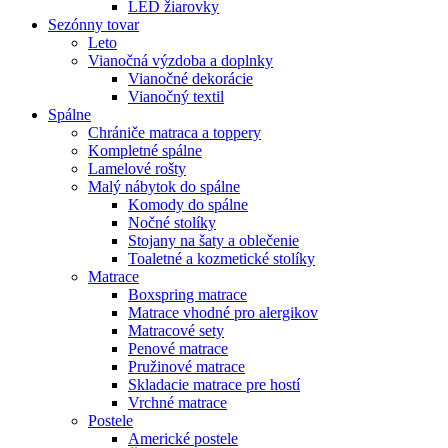
LED žiarovky
Sezónny tovar
Leto
Vianočná výzdoba a doplnky
Vianočné dekorácie
Vianočný textil
Spálne
Chrániče matraca a toppery
Kompletné spálne
Lamelové rošty
Malý nábytok do spálne
Komody do spálne
Nočné stolíky
Stojany na šaty a oblečenie
Toaletné a kozmetické stolíky
Matrace
Boxspring matrace
Matrace vhodné pro alergikov
Matracové sety
Penové matrace
Pružinové matrace
Skladacie matrace pre hostí
Vrchné matrace
Postele
Americké postele