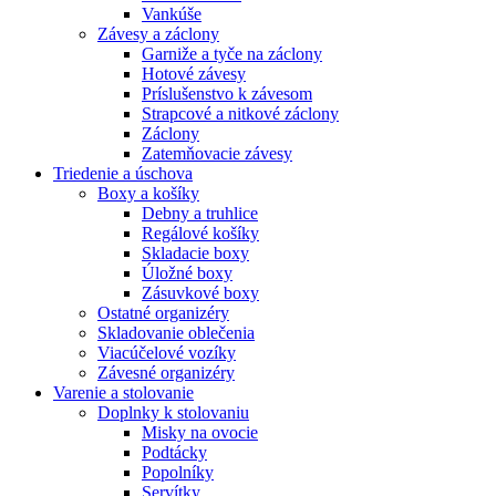
Vankúše
Závesy a záclony
Garniže a tyče na záclony
Hotové závesy
Príslušenstvo k závesom
Strapcové a nitkové záclony
Záclony
Zatemňovacie závesy
Triedenie a úschova
Boxy a košíky
Debny a truhlice
Regálové košíky
Skladacie boxy
Úložné boxy
Zásuvkové boxy
Ostatné organizéry
Skladovanie oblečenia
Viacúčelové vozíky
Závesné organizéry
Varenie a stolovanie
Doplnky k stolovaniu
Misky na ovocie
Podtácky
Popolníky
Servítky