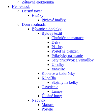
Zábavná elektronika
Heureka.sk
Detský tovar
Hračky
Plyšové hračky
Dom a záhrada
Bývanie a doplnky
Bytový textil
Chrániče na matrace
Deky
Plachty
Posteľná bielizeň
Prikrývky na spanie
Sety prikrývok a vankúšov
Uteráky
Vankúše
Koberce a koberčeky
Kúpeľňa
Stojany na kefky
Osvetlenie
Lampy
Úložné boxy
Nábytok
Matrace
Postele