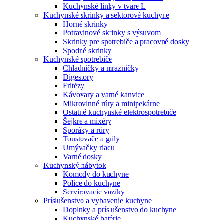
Kuchynské linky v tvare L
Kuchynské skrinky a sektorové kuchyne
Horné skrinky
Potravinové skrinky s výsuvom
Skrinky pre spotrebiče a pracovné dosky
Spodné skrinky
Kuchynské spotrebiče
Chladničky a mrazničky
Digestory
Fritézy
Kávovary a varné kanvice
Mikrovlnné rúry a minipekárne
Ostatné kuchynské elektrospotrebiče
Šejkre a mixéry
Sporáky a rúry
Toustovače a grily
Umývačky riadu
Varné dosky
Kuchynský nábytok
Komody do kuchyne
Police do kuchyne
Servírovacie vozíky
Príslušenstvo a vybavenie kuchyne
Doplnky a príslušenstvo do kuchyne
Kuchynské batérie