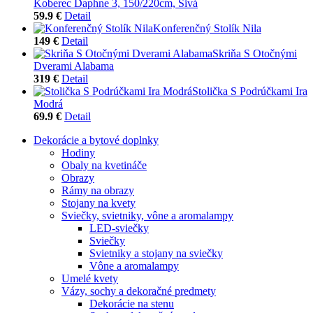
Koberec Daphne 3, 150/220cm, Sivá
59.9 €
Detail
Konferenčný Stolík Nila
149 €
Detail
Skriňa S Otočnými
Dverami Alabama
319 €
Detail
Stolička S Podrúčkami Ira
Modrá
69.9 €
Detail
Dekorácie a bytové doplnky
Hodiny
Obaly na kvetináče
Obrazy
Rámy na obrazy
Stojany na kvety
Sviečky, svietniky, vône a aromalampy
LED-sviečky
Sviečky
Svietniky a stojany na sviečky
Vône a aromalampy
Umelé kvety
Vázy, sochy a dekoračné predmety
Dekorácie na stenu