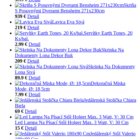
Skriňa
S Posuvnými Dverami Bensheim 271x230cm
939 €
Detail
Lavica Eva Sivá
219 €
Detail
Servítky Earth Tones, 20
Ks/bal.
2.99 €
Detail
Skrinka Na
Dokumenty Lona Dekor Buk
209 €
Detail
Skrinka Na Dokumenty
Lona Sivá
89.9 €
Detail
Dekoračná Miska
Mode, Ø: 18,5cm
7.99 €
Detail
Jedálenská Stolička Chiara
Biela
69 €
Detail
Led Lampa Na Písací Stôl Holger Max. 3 Watt, V: 30 Cm
15 €
Detail
Jedálenský Stôl Valerio