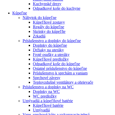
Kuchynské drezy
Odpadkové koše do kuchyne
Kúpeľne
Nábytok do kúpeľne
Kúpeľňové zostavy
Regály do kúpeľne
Skrinky do kúpeľňe
Zrkadlá
Príslušenstvo a doplnky do kúpeľne
Doplnky do kúpeľne
Držiaky na uteráky
Froté osušky a uteráky
Kúpeľňové predložky
Odpadkové koše do kúpeľne
Ostatné príslušenstvo do kúpeľne
Príslušenstvo k sprchám a vaniam
Sprchové závesy
Teplovzdušné ventilátory a ohrievače
Príslušenstvo a doplnky na WC
Doplnky na WC
WC predložky
Umývadlá a kúpeľňové batérie
Kúpeľňové batérie
Umývadlá
Vane, sprchové kúty a vykurovacie telesá