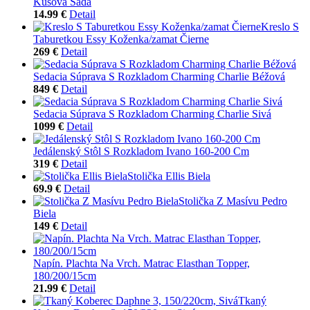
Kusová Sada
14.99 €
Detail
Kreslo S
Taburetkou Essy Koženka/zamat Čierne
269 €
Detail
Sedacia Súprava S Rozkladom Charming Charlie Béžová
849 €
Detail
Sedacia Súprava S Rozkladom Charming Charlie Sivá
1099 €
Detail
Jedálenský Stôl S Rozkladom Ivano 160-200 Cm
319 €
Detail
Stolička Ellis Biela
69.9 €
Detail
Stolička Z Masívu Pedro
Biela
149 €
Detail
Napín. Plachta Na Vrch. Matrac Elasthan Topper,
180/200/15cm
21.99 €
Detail
Tkaný