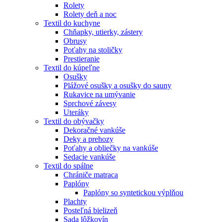
Rolety
Rolety deň a noc
Textil do kuchyne
Chňapky, utierky, zástery
Obrusy
Poťahy na stoličky
Prestieranie
Textil do kúpeľne
Osušky
Plážové osušky a osušky do sauny
Rukavice na umývanie
Sprchové závesy
Uteráky
Textil do obývačky
Dekoračné vankúše
Deky a prehozy
Poťahy a obliečky na vankúše
Sedacie vankúše
Textil do spálne
Chrániče matraca
Paplóny
Paplóny so syntetickou výplňou
Plachty
Posteľná bielizeň
Sada lôžkovín