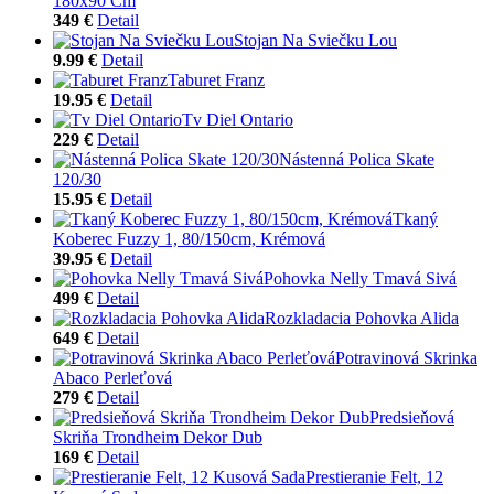
180x90 Cm
349 €
Detail
Stojan Na Sviečku Lou
9.99 €
Detail
Taburet Franz
19.95 €
Detail
Tv Diel Ontario
229 €
Detail
Nástenná Polica Skate
120/30
15.95 €
Detail
Tkaný
Koberec Fuzzy 1, 80/150cm, Krémová
39.95 €
Detail
Pohovka Nelly Tmavá Sivá
499 €
Detail
Rozkladacia Pohovka Alida
649 €
Detail
Potravinová Skrinka
Abaco Perleťová
279 €
Detail
Predsieňová
Skriňa Trondheim Dekor Dub
169 €
Detail
Prestieranie Felt, 12