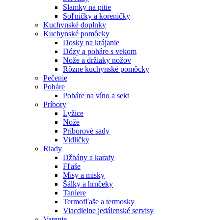
Slamky na pitie
Soľničky a koreničky
Kuchynské doplnky
Kuchynské pomôcky
Dosky na krájanie
Dózy a poháre s vekom
Nože a držiaky nožov
Rôzne kuchynské pomôcky
Pečenie
Poháre
Poháre na víno a sekt
Príbory
Lyžice
Nože
Príborové sady
Vidličky
Riady
Džbány a karafy
Fľaše
Misy a misky
Šálky a hrnčeky
Taniere
Termofľaše a termosky
Viacdielne jedálenské servisy
Varenie