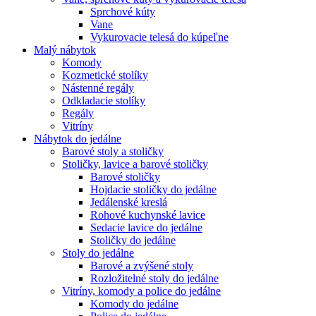
Sprchové kúty
Vane
Vykurovacie telesá do kúpeľne
Malý nábytok
Komody
Kozmetické stolíky
Nástenné regály
Odkladacie stolíky
Regály
Vitríny
Nábytok do jedálne
Barové stoly a stoličky
Stoličky, lavice a barové stoličky
Barové stoličky
Hojdacie stoličky do jedálne
Jedálenské kreslá
Rohové kuchynské lavice
Sedacie lavice do jedálne
Stoličky do jedálne
Stoly do jedálne
Barové a zvýšené stoly
Rozložitelné stoly do jedálne
Vitríny, komody a police do jedálne
Komody do jedálne