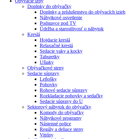
Obývacie izby
Doplnky do obývačky
Doplnky a príslušenstvo do obývacích izieb
Nábytkové osvetlenie
Podstavce pod TV
Údržba a starostlivosť o nábytok
Kreslá
Hojdacie kreslá
Relaxačné kreslá
Sedacie vaky a kocky
Taburetky
Ušiaky
Obývačkové steny
Sedacie súpravy
Leňošky
Pohovky
Rohové sedacie súpravy
Rozkladacie pohovky a sedačky
Sedacie súpravy do U
Sektorový nábytok do obývačky
Komody do obývačky
Nábytkové programy
Nástenné police
Regály a deliace steny
Vitríny