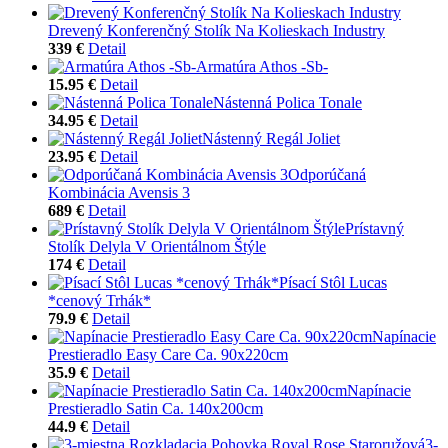
Drevený Konferenčný Stolík Na Kolieskach Industry
339 €
Detail
Armatúra Athos -Sb-
15.95 €
Detail
Nástenná Polica Tonale
34.95 €
Detail
Nástenný Regál Joliet
23.95 €
Detail
Odporúčaná
Kombinácia Avensis 3
689 €
Detail
Prístavný
Stolík Delyla V Orientálnom Štýle
174 €
Detail
Písací Stôl Lucas
*cenový Trhák*
79.9 €
Detail
Napínacie
Prestieradlo Easy Care Ca. 90x220cm
35.9 €
Detail
Napínacie
Prestieradlo Satin Ca. 140x200cm
44.9 €
Detail
3-