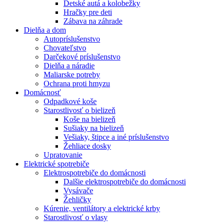
Detské autá a kolobežky
Hračky pre deti
Zábava na záhrade
Dielňa a dom
Autopríslušenstvo
Chovateľstvo
Darčekové príslušenstvo
Dielňa a náradie
Maliarske potreby
Ochrana proti hmyzu
Domácnosť
Odpadkové koše
Starostlivosť o bielizeň
Koše na bielizeň
Sušiaky na bielizeň
Vešiaky, štipce a iné príslušenstvo
Žehliace dosky
Upratovanie
Elektrické spotrebiče
Elektrospotrebiče do domácnosti
Dalšie elektrospotrebiče do domácnosti
Vysávače
Žehličky
Kúrenie, ventilátory a elektrické krby
Starostlivosť o vlasy