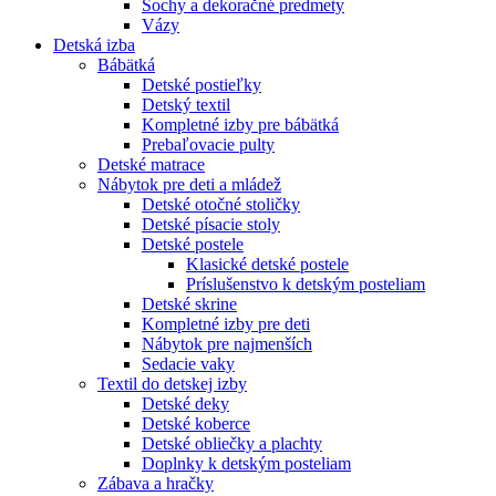
Sochy a dekoračné predmety
Vázy
Detská izba
Bábätká
Detské postieľky
Detský textil
Kompletné izby pre bábätká
Prebaľovacie pulty
Detské matrace
Nábytok pre deti a mládež
Detské otočné stoličky
Detské písacie stoly
Detské postele
Klasické detské postele
Príslušenstvo k detským posteliam
Detské skrine
Kompletné izby pre deti
Nábytok pre najmenších
Sedacie vaky
Textil do detskej izby
Detské deky
Detské koberce
Detské obliečky a plachty
Doplnky k detským posteliam
Zábava a hračky