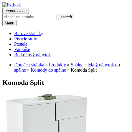
search
close
search
Menu
Barové stoličky
Písacie stoly
Postele
Vankúše
Balkónový nábytok
Domáca stránka
»
Produkty
»
Spálne
»
Malý nábytok do
spálne
»
Komody do spálne
»
Komoda Split
Komoda Split