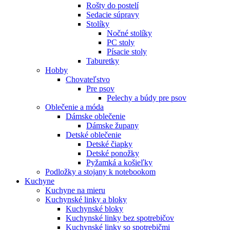
Rošty do postelí
Sedacie súpravy
Stolíky
Nočné stolíky
PC stoly
Písacie stoly
Taburetky
Hobby
Chovateľstvo
Pre psov
Pelechy a búdy pre psov
Oblečenie a móda
Dámske oblečenie
Dámske župany
Detské oblečenie
Detské čiapky
Detské ponožky
Pyžamká a košieľky
Podložky a stojany k notebookom
Kuchyne
Kuchyne na mieru
Kuchynské linky a bloky
Kuchynské bloky
Kuchynské linky bez spotrebičov
Kuchynské linky so spotrebičmi