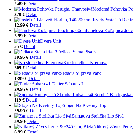
2.49 €
Detail
Moderná Pohovka Pe
379 €
Detail
Posteľná Bieli
12.99 €
Detail
Panelová Koľajnica Joa
3.99 €
Detail
Dvere Unit
55 €
Detail
Deliaca Stena Pisa 3
39.95 €
Detail
Kreslo Jellina Krémová
309 €
Detail
Sedacia Súprava Park
1399 €
Detail
Tanier Sahara - L
29.95 €
Detail
Spodná Kuchynská 
119 €
Detail
Stojan Na Kvetiny Top
29.95 €
Detail
Zamatová Stolička Lio Sivá
39.9 €
Detail
Nitkový Záves Perle
6.99 €
Detail