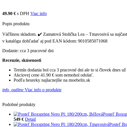
49.90 €
s DPH
Viac info
Popis produktu
Väčšinou skladom. ✔️ Zamatová Stolička Lea – Tmavosivá sa najčastejš
v katalógu dohľadať aj pod EAN kódom: 9010585071068
Dodanie: cca 3 pracovné dni
Recenzie, skúsenosti
Termín dodania bol cca 3 pracovné dni ale to si človek dnes u
Akciovej cene 41.90 € som nemohol odolať.
Podľa heureky najlacnejšie na moebelix.sk
info_outline
Viac info o produkte
Podobné produkty
Posteľ Boxsp
549 €
Detail
Posteľ Bo