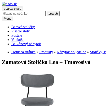
search
close
search
Menu
Barové stoličky
Písacie stoly
Postele
Vankúše
Balkónový nábytok
Domáca stránka
»
Produkty
»
Nábytok do jedálne
»
Stoličky, l
Zamatová Stolička Lea – Tmavosivá