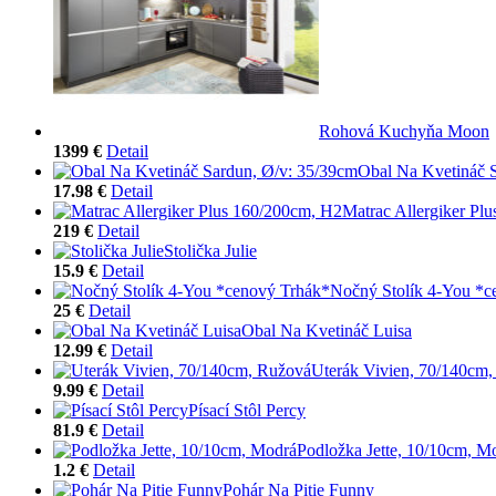
Rohová Kuchyňa Moon
1399 €
Detail
Obal Na Kvetináč 
17.98 €
Detail
Matrac Allergiker Pl
219 €
Detail
Stolička Julie
15.9 €
Detail
Nočný Stolík 4-You *c
25 €
Detail
Obal Na Kvetináč Luisa
12.99 €
Detail
Uterák Vivien, 70/140cm
9.99 €
Detail
Písací Stôl Percy
81.9 €
Detail
Podložka Jette, 10/10cm, M
1.2 €
Detail
Pohár Na Pitie Funny