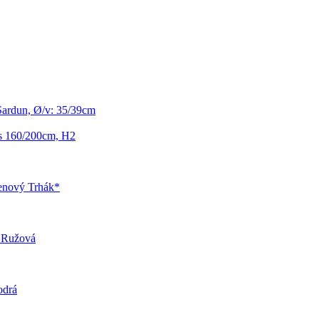
Sardun, Ø/v: 35/39cm
us 160/200cm, H2
enový Trhák*
, Ružová
odrá