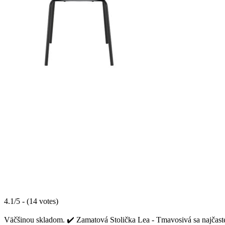
4.1/5 - (14 votes)
Väčšinou skladom. ✔️ Zamatová Stolička Lea - Tmavosivá sa najčastej