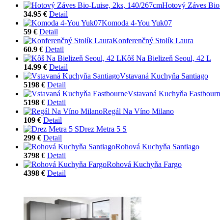
Hotový Záves Bio
34.95 €
Detail
Komoda 4-You Yuk07
59 €
Detail
Konferenčný Stolík Laura
60.9 €
Detail
Kôš Na Bielizeň Seoul, 42 L
14.99 €
Detail
Vstavaná Kuchyňa Santiago
5198 €
Detail
Vstavaná Kuchyňa Eastbour
5198 €
Detail
Regál Na Víno Milano
109 €
Detail
Drez Metra 5 S
299 €
Detail
Rohová Kuchyňa Santiago
3798 €
Detail
Rohová Kuchyňa Fargo
4398 €
Detail