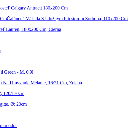
osteľ Calgary Antracit 180x200 Cm
Čalúnená Váľada S Úložným Priestorom Sorbona, 110x200 Cm
teľ Lauren, 180x200 Cm, Čierna
m
l Green - M, 0,9l
a Na Umývanie Melanie, 16/21 Cm, Zelená
2, 120/170cm
gitte, Ø: 20cm
Tm.modrá