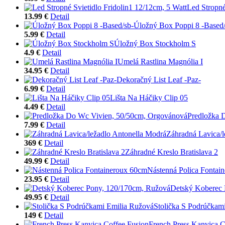
Led Stropné
13.99 €
Detail
Úložný Box Poppi 8 -Based/
5.99 €
Detail
Úložný Box Stockholm S
4.9 €
Detail
Umelá Rastlina Magnólia I
34.95 €
Detail
Dekoračný List Leaf -Paz-
6.99 €
Detail
Lišta Na Háčiky Clip 05
4.49 €
Detail
Predložka 
7.99 €
Detail
Záhradná Lavica/l
369 €
Detail
Záhradné Kreslo Bratislava 2
49.99 €
Detail
Nástenná Polica Fontai
23.95 €
Detail
Detský Koberec 
49.95 €
Detail
Stolička S Podrúčkam
149 €
Detail
French Press Kanvica C