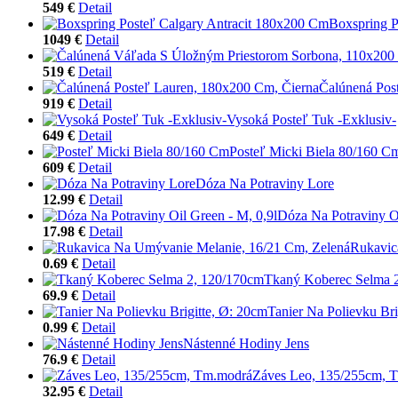
549 €
Detail
Boxspring P
1049 €
Detail
519 €
Detail
Čalúnená Pos
919 €
Detail
Vysoká Posteľ Tuk -Exklusiv-
649 €
Detail
Posteľ Micki Biela 80/160 C
609 €
Detail
Dóza Na Potraviny Lore
12.99 €
Detail
Dóza Na Potraviny Oi
17.98 €
Detail
Rukavic
0.69 €
Detail
Tkaný Koberec Selma 
69.9 €
Detail
Tanier Na Polievku Bri
0.99 €
Detail
Nástenné Hodiny Jens
76.9 €
Detail
Záves Leo, 135/255cm, 
32.95 €
Detail