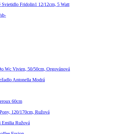
 Svietidlo Fridolin1 12/12cm, 5 Watt
sb-
Do Wc Vivien, 50/50cm, Orgovánová
ežadlo Antonella Modrá
neroux 60cm
Pony, 120/170cm, Ružová
i Emilia Ružová
offee Fusion