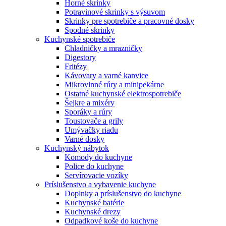
Horné skrinky
Potravinové skrinky s výsuvom
Skrinky pre spotrebiče a pracovné dosky
Spodné skrinky
Kuchynské spotrebiče
Chladničky a mrazničky
Digestory
Fritézy
Kávovary a varné kanvice
Mikrovlnné rúry a minipekárne
Ostatné kuchynské elektrospotrebiče
Šejkre a mixéry
Sporáky a rúry
Toustovače a grily
Umývačky riadu
Varné dosky
Kuchynský nábytok
Komody do kuchyne
Police do kuchyne
Servírovacie vozíky
Príslušenstvo a vybavenie kuchyne
Doplnky a príslušenstvo do kuchyne
Kuchynské batérie
Kuchynské drezy
Odpadkové koše do kuchyne