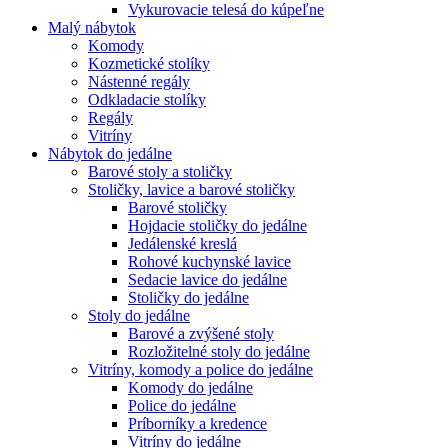
Vykurovacie telesá do kúpeľne
Malý nábytok
Komody
Kozmetické stolíky
Nástenné regály
Odkladacie stolíky
Regály
Vitríny
Nábytok do jedálne
Barové stoly a stoličky
Stoličky, lavice a barové stoličky
Barové stoličky
Hojdacie stoličky do jedálne
Jedálenské kreslá
Rohové kuchynské lavice
Sedacie lavice do jedálne
Stoličky do jedálne
Stoly do jedálne
Barové a zvýšené stoly
Rozložitelné stoly do jedálne
Vitríny, komody a police do jedálne
Komody do jedálne
Police do jedálne
Príborníky a kredence
Vitríny do jedálne