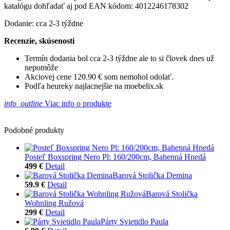
katalógu dohľadať aj pod EAN kódom: 4012246178302
Dodanie: cca 2-3 týždne
Recenzie, skúsenosti
Termín dodania bol cca 2-3 týždne ale to si človek dnes už
nepomôže
Akciovej cene 120.90 € som nemohol odolať.
Podľa heureky najlacnejšie na moebelix.sk
info_outline
Viac info o produkte
Podobné produkty
Posteľ Boxspring Nero Pl: 160/200cm, Bahenná Hnedá
499 €
Detail
Barová Stolička Demina
59.9 €
Detail
Barová Stolička
Wohnling Ružová
299 €
Detail
Párty Svietidlo Paula