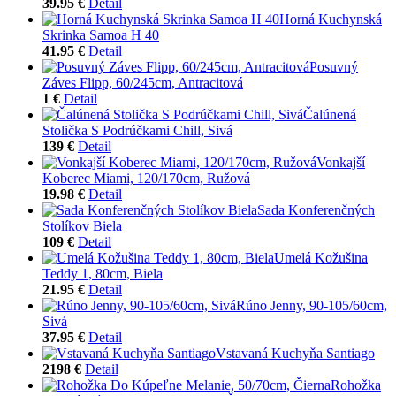
39.95 €
Detail
Horná Kuchynská
Skrinka Samoa H 40
41.95 €
Detail
Posuvný
Záves Flipp, 60/245cm, Antracitová
1 €
Detail
Čalúnená
Stolička S Podrúčkami Chill, Sivá
139 €
Detail
Vonkajší
Koberec Miami, 120/170cm, Ružová
19.98 €
Detail
Sada Konferenčných
Stolíkov Biela
109 €
Detail
Umelá Kožušina
Teddy 1, 80cm, Biela
21.95 €
Detail
Rúno Jenny, 90-105/60cm,
Sivá
37.95 €
Detail
Vstavaná Kuchyňa Santiago
2198 €
Detail
Rohožka