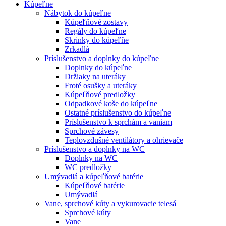
Kúpeľne
Nábytok do kúpeľne
Kúpeľňové zostavy
Regály do kúpeľne
Skrinky do kúpeľňe
Zrkadlá
Príslušenstvo a doplnky do kúpeľne
Doplnky do kúpeľne
Držiaky na uteráky
Froté osušky a uteráky
Kúpeľňové predložky
Odpadkové koše do kúpeľne
Ostatné príslušenstvo do kúpeľne
Príslušenstvo k sprchám a vaniam
Sprchové závesy
Teplovzdušné ventilátory a ohrievače
Príslušenstvo a doplnky na WC
Doplnky na WC
WC predložky
Umývadlá a kúpeľňové batérie
Kúpeľňové batérie
Umývadlá
Vane, sprchové kúty a vykurovacie telesá
Sprchové kúty
Vane