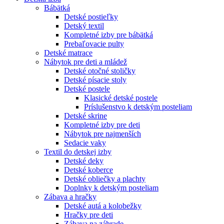
Bábätká
Detské postieľky
Detský textil
Kompletné izby pre bábätká
Prebaľovacie pulty
Detské matrace
Nábytok pre deti a mládež
Detské otočné stoličky
Detské písacie stoly
Detské postele
Klasické detské postele
Príslušenstvo k detským posteliam
Detské skrine
Kompletné izby pre deti
Nábytok pre najmenších
Sedacie vaky
Textil do detskej izby
Detské deky
Detské koberce
Detské obliečky a plachty
Doplnky k detským posteliam
Zábava a hračky
Detské autá a kolobežky
Hračky pre deti
Zábava na záhrade