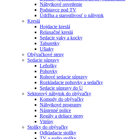
Nábytkové osvetlenie
Podstavce pod TV
Údržba a starostlivosť o nábytok
Kreslá
Hojdacie kreslá
Relaxačné kreslá
Sedacie vaky a kocky
Taburetky
Ušiaky
Obývačkové steny
Sedacie súpravy
Leňošky
Pohovky
Rohové sedacie súpravy
Rozkladacie pohovky a sedačky
Sedacie súpravy do U
Sektorový nábytok do obývačky
Komody do obývačky
Nábytkové programy
Nástenné police
Regály a deliace steny
Vitríny
Stolíky do obývačky
Odkladacie stolíky
TV a audio stolíky