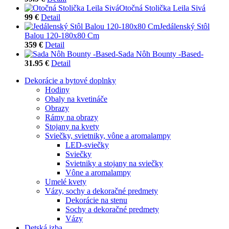
Otočná Stolička Leila Sivá
99 €
Detail
Jedálenský Stôl
Balou 120-180x80 Cm
359 €
Detail
Sada Nôh Bounty -Based-
31.95 €
Detail
Dekorácie a bytové doplnky
Hodiny
Obaly na kvetináče
Obrazy
Rámy na obrazy
Stojany na kvety
Sviečky, svietniky, vône a aromalampy
LED-sviečky
Sviečky
Svietniky a stojany na sviečky
Vône a aromalampy
Umelé kvety
Vázy, sochy a dekoračné predmety
Dekorácie na stenu
Sochy a dekoračné predmety
Vázy
Detská izba