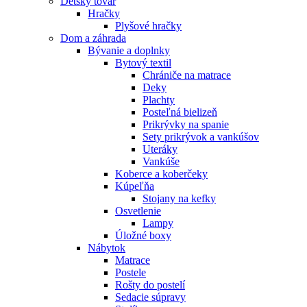
Detský tovar
Hračky
Plyšové hračky
Dom a záhrada
Bývanie a doplnky
Bytový textil
Chrániče na matrace
Deky
Plachty
Posteľná bielizeň
Prikrývky na spanie
Sety prikrývok a vankúšov
Uteráky
Vankúše
Koberce a koberčeky
Kúpeľňa
Stojany na kefky
Osvetlenie
Lampy
Úložné boxy
Nábytok
Matrace
Postele
Rošty do postelí
Sedacie súpravy