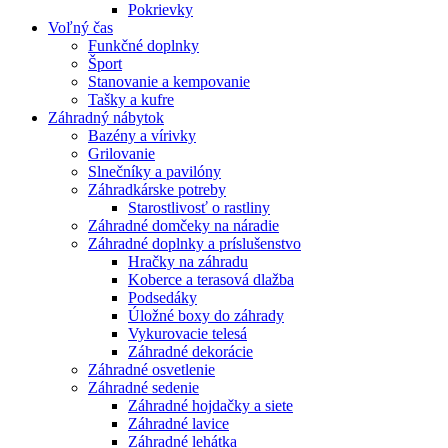
Pokrievky
Voľný čas
Funkčné doplnky
Šport
Stanovanie a kempovanie
Tašky a kufre
Záhradný nábytok
Bazény a vírivky
Grilovanie
Slnečníky a pavilóny
Záhradkárske potreby
Starostlivosť o rastliny
Záhradné domčeky na náradie
Záhradné doplnky a príslušenstvo
Hračky na záhradu
Koberce a terasová dlažba
Podsedáky
Úložné boxy do záhrady
Vykurovacie telesá
Záhradné dekorácie
Záhradné osvetlenie
Záhradné sedenie
Záhradné hojdačky a siete
Záhradné lavice
Záhradné lehátka