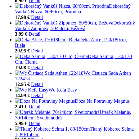
6.99 €
Detail
Dekoračný
Vankúš Nizza, 60/60cm, Prírodná
17.98 €
Detail
Dekoračný
Vankúš Zippmex, 50/50cm, Béžová
3.99 €
Detail
Deka Alice, 150/180cm,
Biela
29.95 €
Detail
Deka Samira, 130/170
Cm, Čierna
19.98 €
Detail
Wc Čistiaca Sada Athen
122418
12.95 €
Detail
Wc Kefa Easy
14.99 €
Detail
Dóza Na Potraviny Magnus
2.41 €
Detail
Uterák Melanie,
70/140cm, Svetlomodrá
5.99 €
Detail
Tkaný Koberec Selma
1, 80/150cm