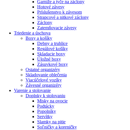
Garniže a tyče na záclony
Hotové závesy
Príslušenstvo k závesom
Strapcové a nitkové záclony
Záclony
Zatemňovacie závesy
Triedenie a úschova
Boxy a košíky
Debny a truhlice
Regálové košíky
Skladacie boxy
Úložné boxy
Zásuvkové boxy
Ostatné organizéry
Skladovanie oblečenia
Viacúčelové vozíky
Závesné organizéry
Varenie a stolovanie
Doplnky k stolovaniu
Misky na ovocie
Podtácky
Popolníky
Servítky
Slamky na pitie
Soľničky a koreničky