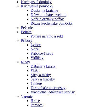
Kuchynské doplnky
Kuchynské pomôcky
Dosky na krájanie
Dózy a poháre s vekom
Nože a držiaky nožov
Rôzne kuchynské pomôcky
Pečenie
Poháre
Poháre na víno a sekt
Príbory
Lyžice
Nože
Príborové sady
Vidličky
Riady
Džbány a karafy
Fľaše
Misy a misky
Šálky a hrnčeky
Taniere
Termofľaše a termosky
Viacdielne jedálenské servisy
Varenie
Hrnce
Panvice