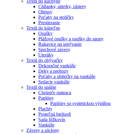
Textil do kuchyne
Chňapky, utierky, zástery
Obrusy
Poťahy na stoličky
Prestieranie
Textil do kúpeľne
Osušky
Plážové osušky a osušky do sauny
Rukavice na umývanie
Sprchové závesy
Uteráky
Textil do obývačky
Dekoračné vankúše
Deky a prehozy
Poťahy a obliečky na vankúše
Sedacie vankúše
Textil do spálne
Chrániče matraca
Paplóny
Paplóny so syntetickou výplňou
Plachty
Posteľná bielizeň
Sada lôžkovín
Vankúše
Závesy a záclony