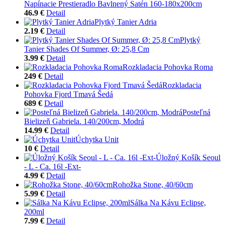
Napínacie Prestieradlo Bavlnený Satén 160-180x200cm
46.9 €
Detail
Plytký Tanier Adria
2.19 €
Detail
Plytký
Tanier Shades Of Summer, Ø: 25,8 Cm
3.99 €
Detail
Rozkladacia Pohovka Roma
249 €
Detail
Rozkladacia
Pohovka Fjord Tmavá Šedá
689 €
Detail
Posteľná
Bielizeň Gabriela. 140/200cm, Modrá
14.99 €
Detail
Úchytka Unit
10 €
Detail
Úložný Košík Seoul
- L - Ca. 16l -Ext-
4.99 €
Detail
Rohožka Stone, 40/60cm
5.99 €
Detail
Sálka Na Kávu Eclipse,
200ml
7.99 €
Detail