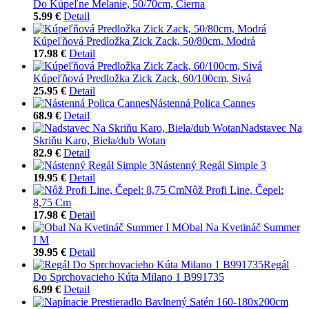
Do Kúpeľne Melanie, 50/70cm, Čierna
5.99 €
Detail
Kúpeľňová Predložka Zick Zack, 50/80cm, Modrá
17.98 €
Detail
Kúpeľňová Predložka Zick Zack, 60/100cm, Sivá
25.95 €
Detail
Nástenná Polica Cannes
68.9 €
Detail
Nadstavec Na
Skriňu Karo, Biela/dub Wotan
82.9 €
Detail
Nástenný Regál Simple 3
19.95 €
Detail
Nôž Profi Line, Čepel:
8,75 Cm
17.98 €
Detail
Obal Na Kvetináč Summer
I M
39.95 €
Detail
Regál
Do Sprchovacieho Kúta Milano 1 B991735
6.99 €
Detail