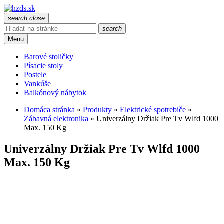
search
close
search
Menu
Barové stoličky
Písacie stoly
Postele
Vankúše
Balkónový nábytok
Domáca stránka
»
Produkty
»
Elektrické spotrebiče
»
Zábavná elektronika
»
Univerzálny Držiak Pre Tv Wlfd 1000
Max. 150 Kg
Univerzálny Držiak Pre Tv Wlfd 1000
Max. 150 Kg