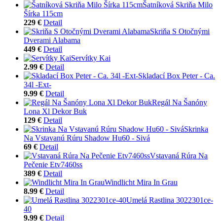
Šatníková Skriňa Milo
Šírka 115cm
229 €
Detail
Skriňa S Otočnými
Dverami Alabama
449 €
Detail
Servítky Kai
2.99 €
Detail
Skladací Box Peter - Ca.
34l -Ext-
9.99 €
Detail
Regál Na Šanóny
Lona Xl Dekor Buk
129 €
Detail
Skrinka
Na Vstavanú Rúru Shadow Hu60 - Sivá
69 €
Detail
Vstavaná Rúra Na
Pečenie Etv7460ss
389 €
Detail
Windlicht Mira In Grau
8.99 €
Detail
Umelá Rastlina 3022301ce-
40
9.99 €
Detail