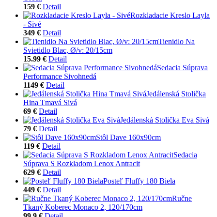
159 €
Detail
Rozkladacie Kreslo Layla
- Sivé
349 €
Detail
Tienidlo Na
Svietidlo Blac, Ø/v: 20/15cm
15.99 €
Detail
Sedacia Súprava
Performance Sivohnedá
1149 €
Detail
Jedálenská Stolička
Hina Tmavá Sivá
69 €
Detail
Jedálenská Stolička Eva Sivá
79 €
Detail
Stôl Dave 160x90cm
119 €
Detail
Sedacia
Súprava S Rozkladom Lenox Antracit
629 €
Detail
Posteľ Fluffy 180 Biela
449 €
Detail
Ručne
Tkaný Koberec Monaco 2, 120/170cm
99.9 €
Detail