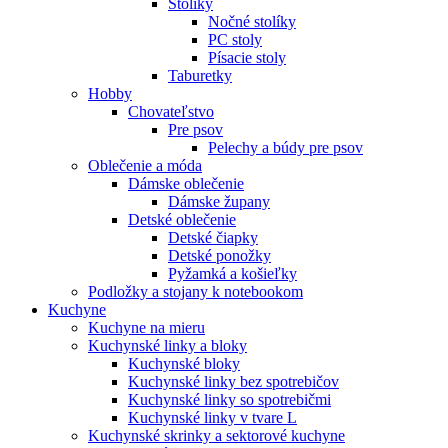
Stolíky
Nočné stolíky
PC stoly
Písacie stoly
Taburetky
Hobby
Chovateľstvo
Pre psov
Pelechy a búdy pre psov
Oblečenie a móda
Dámske oblečenie
Dámske župany
Detské oblečenie
Detské čiapky
Detské ponožky
Pyžamká a košieľky
Podložky a stojany k notebookom
Kuchyne
Kuchyne na mieru
Kuchynské linky a bloky
Kuchynské bloky
Kuchynské linky bez spotrebičov
Kuchynské linky so spotrebičmi
Kuchynské linky v tvare L
Kuchynské skrinky a sektorové kuchyne