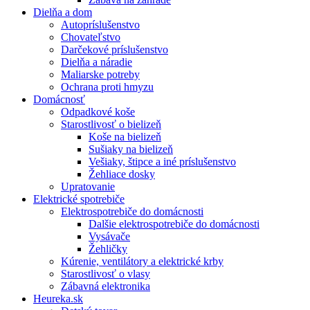
Dielňa a dom
Autopríslušenstvo
Chovateľstvo
Darčekové príslušenstvo
Dielňa a náradie
Maliarske potreby
Ochrana proti hmyzu
Domácnosť
Odpadkové koše
Starostlivosť o bielizeň
Koše na bielizeň
Sušiaky na bielizeň
Vešiaky, štipce a iné príslušenstvo
Žehliace dosky
Upratovanie
Elektrické spotrebiče
Elektrospotrebiče do domácnosti
Dalšie elektrospotrebiče do domácnosti
Vysávače
Žehličky
Kúrenie, ventilátory a elektrické krby
Starostlivosť o vlasy
Zábavná elektronika
Heureka.sk