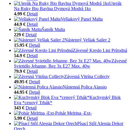
Uterák
Na Ruky Bio Bavlna Dymová Modrá 1ks
4.99 €
Detail
Vešiakový Panel Malta
44.9 €
Detail
Šatník Malta
229 €
Detail
Nástenný Vešiak Sailer 2
15.95 €
Detail
Závesné Kreslo Lini Prírodná
54.9 €
Detail
Závesné
Svietidlo Jehanne, Bez 3x E27 Max. 40w
79.9 €
Detail
Závesná Vitrína Collecty
49.95 €
Detail
Nástenná Polica Alassio
44.95 €
Detail
Kuchynský Blok
Eva *cenový Trhák*
343 €
Detail
Pohár Melrina -Ext-
5.99 €
Detail
Písací Stôl Alessia Dekor
Orech