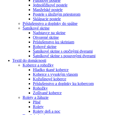
Futónové postele
Jednolôžkové postele
Manželské postele
Postele s úložným priestorom
Sklápacie postele
Príslušenstvo a doplnky do spálne
Šatníkové skrine
Nadstavce na skrine
Otvorené skrine
Príslušenstvo ku skriniam
Rohové skrine
Šatníkové skrine s otočnými dverami
Šatníkové skrine s posuvnými dverami
Textil do domácnosti
Koberce a rohožky
Hladko tkané koberce
Koberce s vysokým vlasom
Kožušinové koberce
Príslušenstvo a doplnky ku kobercom
Rohožky
Zošívané koberce
Rolety a žáluzie
Plisé
Rolety
Rolety deň a noc