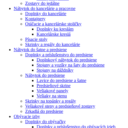
Zostavy do jedálne
Nábytok do kancelárie a pracovne
Doplnky do kancelárie
Kontajnery
Otáčacie a kancelárske stoličky
Doplnky ku kreslám
Kancelárske kreslá
Písacie stoly
Skrinky a regály do kancelárie
Nábytok do šatne a predsiene
Doplnky a príslušenstvo do predsiene
Doplnkový nábytok do predsiene
Stojany a vozíky na šaty do predsiene
Stojany na dáždníky
Nábytok do predsiene
Lavice do predsiene a šatne
Predsieňové skrine
Vešiakové panely
Vešiaky na stenu
Skrinky na topánky a regály
Vešiakové steny a predsieňové zostavy
Zrkadlá do predsiene
Obývacie izby
Doplnky do obývačky
Doplnky a príslušenstvo do obývacích izieb