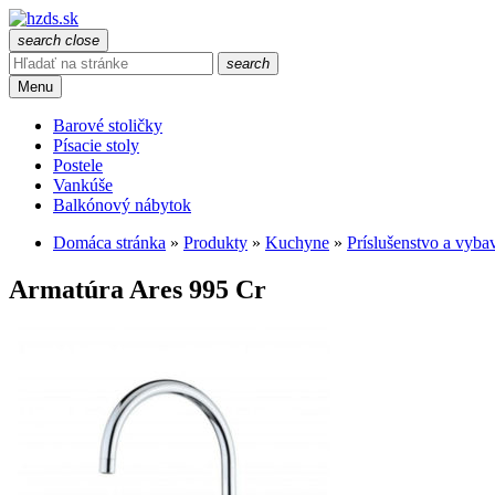
search
close
search
Menu
Barové stoličky
Písacie stoly
Postele
Vankúše
Balkónový nábytok
Domáca stránka
»
Produkty
»
Kuchyne
»
Príslušenstvo a vyba
Armatúra Ares 995 Cr