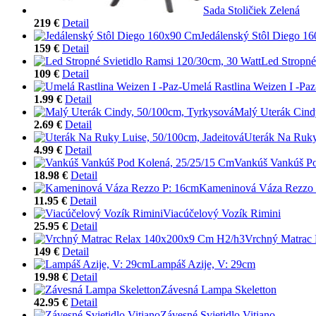
Sada Stoličiek Zelená
219 €
Detail
Jedálenský Stôl Diego 1
159 €
Detail
Led Stropné
109 €
Detail
Umelá Rastlina Weizen I -Paz
1.99 €
Detail
Malý Uterák Cind
2.69 €
Detail
Uterák Na Ruky
4.99 €
Detail
Vankúš Vankúš Po
18.98 €
Detail
Kameninová Váza Rezzo 
11.95 €
Detail
Viacúčelový Vozík Rimini
25.95 €
Detail
Vrchný Matrac
149 €
Detail
Lampáš Azije, V: 29cm
19.98 €
Detail
Závesná Lampa Skeletton
42.95 €
Detail
Závesné Svietidlo Vitiano