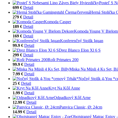
Posteľ S N
699 €
Detail
Herná Stolička 
279 €
Detail
Komoda Casper
189 €
Detail
Komoda Young V Bielom
169 €
Detail
Konferenčný Stolík Iguan
99.9 €
Detail
Drez Blanco Elon Xl 6 S
299 €
Detail
Rošt Primatex 200
99.9 €
Detail
Miska Na Müsli 4 Ks Set, Bi
7.99 €
Detail
Nočný Stolík 4-You *c
25 €
Detail
Kryt Na Kôš Anne
1.99 €
Detail
Odpadkový Kôš Arne
12.99 €
Detail
Panvica Classic, Ø: 24cm
14.99 €
Detail
Obojstranný Matrac Enjoy 