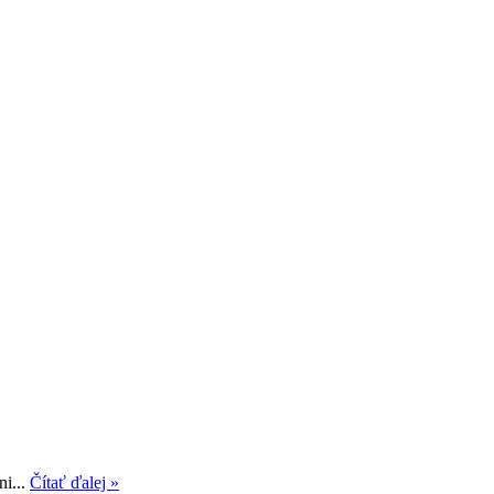
ni...
Čítať ďalej »