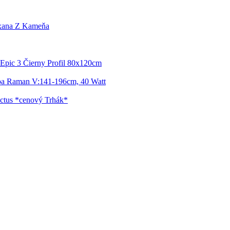
xana Z Kameňa
Epic 3 Čierny Profil 80x120cm
pa Raman V:141-196cm, 40 Watt
ctus *cenový Trhák*