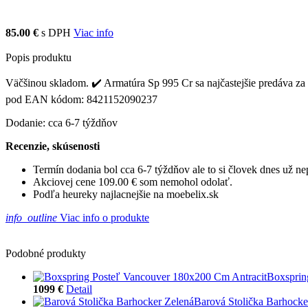
85.00 €
s DPH
Viac info
Popis produktu
Väčšinou skladom. ✔️ Armatúra Sp 995 Cr sa najčastejšie predáva za 
pod EAN kódom: 8421152090237
Dodanie: cca 6-7 týždňov
Recenzie, skúsenosti
Termín dodania bol cca 6-7 týždňov ale to si človek dnes už 
Akciovej cene 109.00 € som nemohol odolať.
Podľa heureky najlacnejšie na moebelix.sk
info_outline
Viac info o produkte
Podobné produkty
Boxsprin
1099 €
Detail
Barová Stolička Barhocke