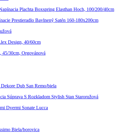
Napínacia Plachta Boxspring Elasthan Hoch, 100/200/40cm
nacie Prestieradlo Bavlnený Satén 160-180x200cm
Ružová
lex Design, 40/60cm
an, 45/30cm, Orgovánová
 Dekore Dub San Remo/biela
cia Súprava S Rozkladom Stylish Stan Staroružová
ými Dvermi Sonate Lucca
simo Biela/borovica