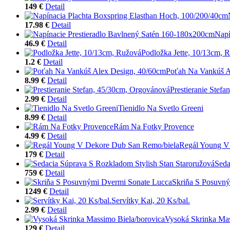
149 €
Detail
17.98 €
Detail
Napí
46.9 €
Detail
Podložka Jette, 10/13cm, 
1.2 €
Detail
Poťah Na Vankúš A
8.99 €
Detail
Prestieranie Stef
2.99 €
Detail
Tienidlo Na Svetlo Greeni
8.99 €
Detail
Rám Na Fotky Provence
4.99 €
Detail
Regál Young V
179 €
Detail
Seda
759 €
Detail
Skriňa S Posuvn
1249 €
Detail
Servítky Kai, 20 Ks/bal.
2.99 €
Detail
Vysoká Skrinka Mas
129 €
Detail