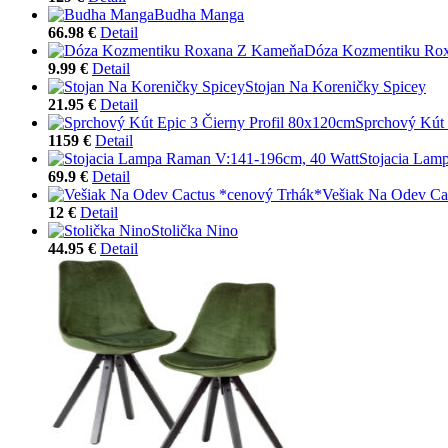
Budha Manga
66.98 €
Detail
Dóza Kozmentiku Ro
9.99 €
Detail
Stojan Na Koreničky Spicey
21.95 €
Detail
Sprchový Kút 
1159 €
Detail
Stojacia Lam
69.9 €
Detail
Vešiak Na Odev Ca
12 €
Detail
Stolička Nino
44.95 €
Detail