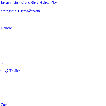
ebesami Lino Záves Biely Hviezdičky
Gamingstuhl Čierna/červená
 Dekore
lly
enový Trhák*
- Zoe