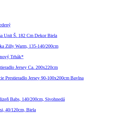
Medený
ňa Unit Š. 182 Cm Dekor Biela
ka Zilly Warm, 135-140/200cm
enový Trhák*
stieradlo Jersey Ca. 200x220cm
ie Prestieradlo Jersey 90-100x200cm Bavlna
elizeň Babs, 140/200cm, Sivohnedá
i, 40/120cm, Biela