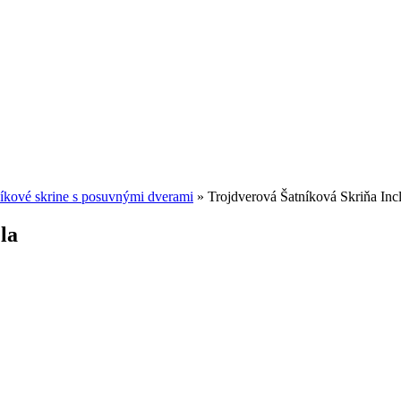
íkové skrine s posuvnými dverami
»
Trojdverová Šatníková Skriňa Inc
la