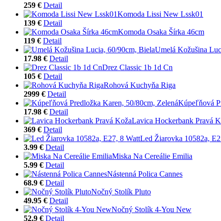
259 €
Detail
Komoda Lissi New Lssk01
139 €
Detail
Komoda Osaka Šírka 46cm
119 €
Detail
Umelá Kožušina Luci
17.98 €
Detail
Drez Classic 1b 1d Cn
105 €
Detail
Rohová Kuchyňa Riga
2999 €
Detail
Kúpeľňová Pr
17.98 €
Detail
Lavica Hockerbank Pravá 
369 €
Detail
Led Žiarovka 10582a, E2
3.99 €
Detail
Miska Na Cereálie Emilia
5.99 €
Detail
Nástenná Polica Cannes
68.9 €
Detail
Nočný Stolík Pluto
49.95 €
Detail
Nočný Stolík 4-You New
52.9 €
Detail