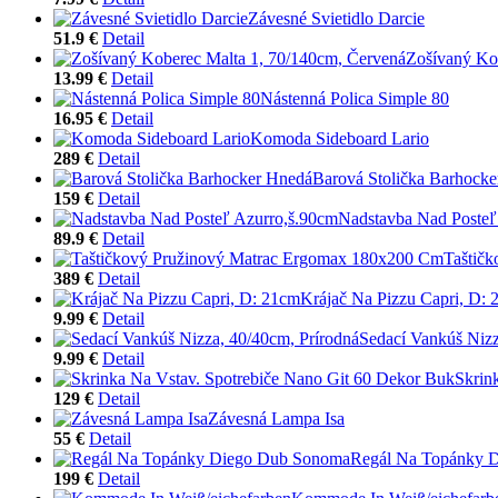
Závesné Svietidlo Darcie
51.9 €
Detail
Zošívaný Ko
13.99 €
Detail
Nástenná Polica Simple 80
16.95 €
Detail
Komoda Sideboard Lario
289 €
Detail
Barová Stolička Barhock
159 €
Detail
Nadstavba Nad Posteľ
89.9 €
Detail
Taštič
389 €
Detail
Krájač Na Pizzu Capri, D:
9.99 €
Detail
Sedací Vankúš Nizz
9.99 €
Detail
Skrin
129 €
Detail
Závesná Lampa Isa
55 €
Detail
Regál Na Topánky 
199 €
Detail