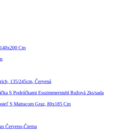
y 140x200 Cm
en
rich, 135/245cm, Červená
lička S Podrúčkami Esszimmerstuhl Ružová 2ks/sada
osteľ S Matracom Graz, 80x185 Cm
us Červeno-Čierna