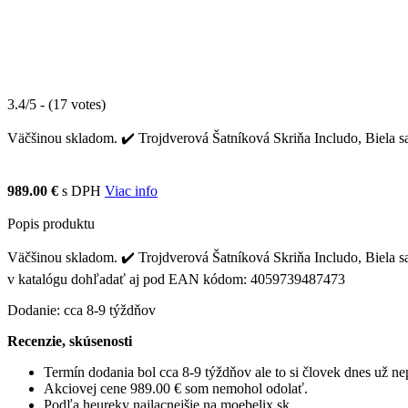
3.4/5 - (17 votes)
Väčšinou skladom. ✔️ Trojdverová Šatníková Skriňa Includo, Biela sa 
989.00 €
s DPH
Viac info
Popis produktu
Väčšinou skladom. ✔️ Trojdverová Šatníková Skriňa Includo, Biela sa 
v katalógu dohľadať aj pod EAN kódom: 4059739487473
Dodanie: cca 8-9 týždňov
Recenzie, skúsenosti
Termín dodania bol cca 8-9 týždňov ale to si človek dnes už 
Akciovej cene 989.00 € som nemohol odolať.
Podľa heureky najlacnejšie na moebelix.sk