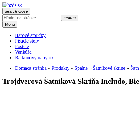
search
close
search
Menu
Barové stoličky
Písacie stoly
Postele
Vankúše
Balkónový nábytok
Domáca stránka
»
Produkty
»
Spálne
»
Šatníkové skrine
»
Šatn
Trojdverová Šatníková Skriňa Includo, Bie