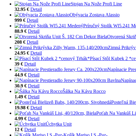
Stojan Na Nože Profi Line
32.95 €
Detail
Obývacia Zostava Alassio
999 €
Detail
Príručný Stolík Wl5.241 
88.9 €
Detail
Otvorená Skri
208 €
Detail
Zimná Prikrýv
24.95 €
Detail
Písací Stôl Kubek 2 *c
39 €
Detail
Napínacie Pre
44.9 €
Detail
Napínac
30.9 €
Detail
Šálka Na Kávu Rocco
1.49 €
Detail
Posteľná Bi
19.98 €
Detail
Poťah Na Vankúš Lis
4.99 €
Detail
Úchytka Unit
12 €
Detail
Košík Mariso I S -Paz-