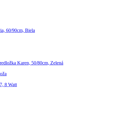
a, 60/90cm, Biela
edložka Karen, 50/80cm, Zelená
Koža
7, 8 Watt