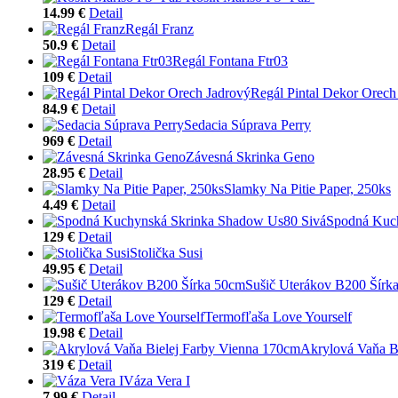
14.99 €
Detail
Regál Franz
50.9 €
Detail
Regál Fontana Ftr03
109 €
Detail
Regál Pintal Dekor Orech
84.9 €
Detail
Sedacia Súprava Perry
969 €
Detail
Závesná Skrinka Geno
28.95 €
Detail
Slamky Na Pitie Paper, 250ks
4.49 €
Detail
Spodná Kuc
129 €
Detail
Stolička Susi
49.95 €
Detail
Sušič Uterákov B200 Šírk
129 €
Detail
Termofľaša Love Yourself
19.98 €
Detail
Akrylová Vaňa B
319 €
Detail
Váza Vera I
7.99 €
Detail