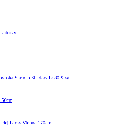
 Jadrový
hynská Skrinka Shadow Us80 Sivá
a 50cm
ielej Farby Vienna 170cm