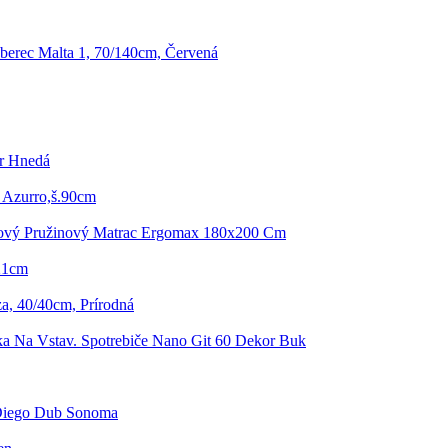
berec Malta 1, 70/140cm, Červená
er Hnedá
 Azurro,š.90cm
kový Pružinový Matrac Ergomax 180x200 Cm
 21cm
a, 40/40cm, Prírodná
ka Na Vstav. Spotrebiče Nano Git 60 Dekor Buk
Diego Dub Sonoma