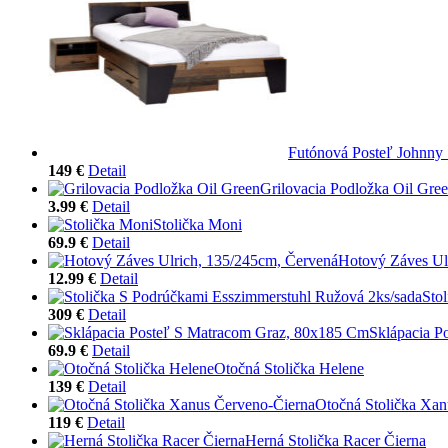
Futónová Posteľ Johnn
149 €
Detail
Grilovacia Podložka Oil Gre
3.99 €
Detail
Stolička Moni
69.9 €
Detail
Hotový Záves Ul
12.99 €
Detail
Sto
309 €
Detail
Sklápacia P
69.9 €
Detail
Otočná Stolička Helene
139 €
Detail
Otočná Stolička Xan
119 €
Detail
Herná Stolička Racer Čierna