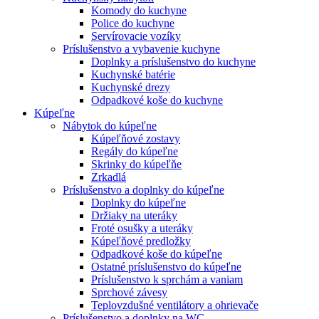
Komody do kuchyne
Police do kuchyne
Servírovacie vozíky
Príslušenstvo a vybavenie kuchyne
Doplnky a príslušenstvo do kuchyne
Kuchynské batérie
Kuchynské drezy
Odpadkové koše do kuchyne
Kúpeľne
Nábytok do kúpeľne
Kúpeľňové zostavy
Regály do kúpeľne
Skrinky do kúpeľňe
Zrkadlá
Príslušenstvo a doplnky do kúpeľne
Doplnky do kúpeľne
Držiaky na uteráky
Froté osušky a uteráky
Kúpeľňové predložky
Odpadkové koše do kúpeľne
Ostatné príslušenstvo do kúpeľne
Príslušenstvo k sprchám a vaniam
Sprchové závesy
Teplovzdušné ventilátory a ohrievače
Príslušenstvo a doplnky na WC