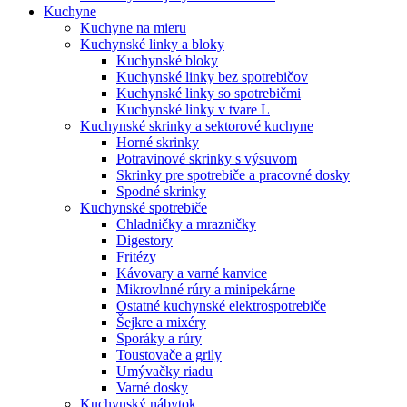
Kuchyne
Kuchyne na mieru
Kuchynské linky a bloky
Kuchynské bloky
Kuchynské linky bez spotrebičov
Kuchynské linky so spotrebičmi
Kuchynské linky v tvare L
Kuchynské skrinky a sektorové kuchyne
Horné skrinky
Potravinové skrinky s výsuvom
Skrinky pre spotrebiče a pracovné dosky
Spodné skrinky
Kuchynské spotrebiče
Chladničky a mrazničky
Digestory
Fritézy
Kávovary a varné kanvice
Mikrovlnné rúry a minipekárne
Ostatné kuchynské elektrospotrebiče
Šejkre a mixéry
Sporáky a rúry
Toustovače a grily
Umývačky riadu
Varné dosky
Kuchynský nábytok