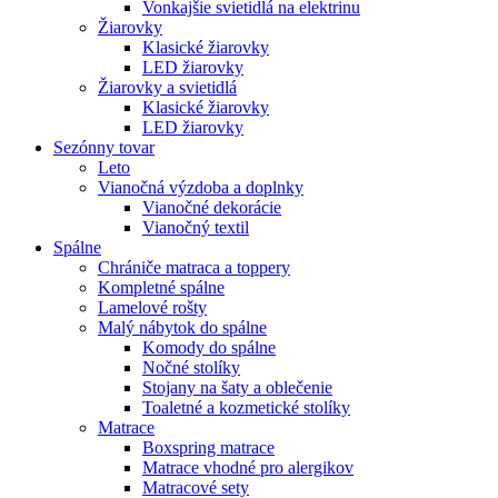
Vonkajšie svietidlá na elektrinu
Žiarovky
Klasické žiarovky
LED žiarovky
Žiarovky a svietidlá
Klasické žiarovky
LED žiarovky
Sezónny tovar
Leto
Vianočná výzdoba a doplnky
Vianočné dekorácie
Vianočný textil
Spálne
Chrániče matraca a toppery
Kompletné spálne
Lamelové rošty
Malý nábytok do spálne
Komody do spálne
Nočné stolíky
Stojany na šaty a oblečenie
Toaletné a kozmetické stolíky
Matrace
Boxspring matrace
Matrace vhodné pro alergikov
Matracové sety