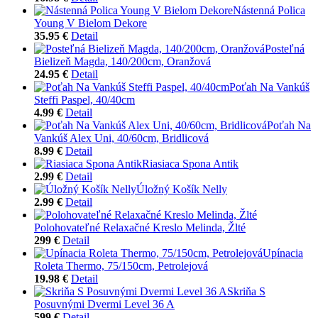
Nástenná Polica
Young V Bielom Dekore
35.95 €
Detail
Posteľná
Bielizeň Magda, 140/200cm, Oranžová
24.95 €
Detail
Poťah Na Vankúš
Steffi Paspel, 40/40cm
4.99 €
Detail
Poťah Na
Vankúš Alex Uni, 40/60cm, Bridlicová
8.99 €
Detail
Riasiaca Spona Antik
2.99 €
Detail
Úložný Košík Nelly
2.99 €
Detail
Polohovateľné Relaxačné Kreslo Melinda, Žlté
299 €
Detail
Upínacia
Roleta Thermo, 75/150cm, Petrolejová
19.98 €
Detail
Skriňa S
Posuvnými Dvermi Level 36 A
599 €
Detail