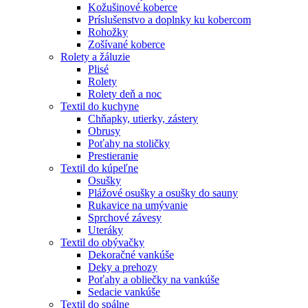
Kožušinové koberce
Príslušenstvo a doplnky ku kobercom
Rohožky
Zošívané koberce
Rolety a žáluzie
Plisé
Rolety
Rolety deň a noc
Textil do kuchyne
Chňapky, utierky, zástery
Obrusy
Poťahy na stoličky
Prestieranie
Textil do kúpeľne
Osušky
Plážové osušky a osušky do sauny
Rukavice na umývanie
Sprchové závesy
Uteráky
Textil do obývačky
Dekoračné vankúše
Deky a prehozy
Poťahy a obliečky na vankúše
Sedacie vankúše
Textil do spálne