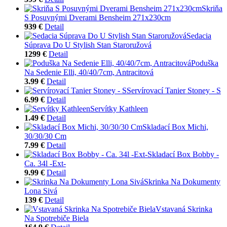
Skriňa
S Posuvnými Dverami Bensheim 271x230cm
939 €
Detail
Sedacia
Súprava Do U Stylish Stan Staroružová
1299 €
Detail
Poduška
Na Sedenie Elli, 40/40/7cm, Antracitová
3.99 €
Detail
Servírovací Tanier Stoney - S
6.99 €
Detail
Servítky Kathleen
1.49 €
Detail
Skladací Box Michi,
30/30/30 Cm
7.99 €
Detail
Skladací Box Bobby -
Ca. 34l -Ext-
9.99 €
Detail
Skrinka Na Dokumenty
Lona Sivá
139 €
Detail
Vstavaná Skrinka
Na Spotrebiče Biela