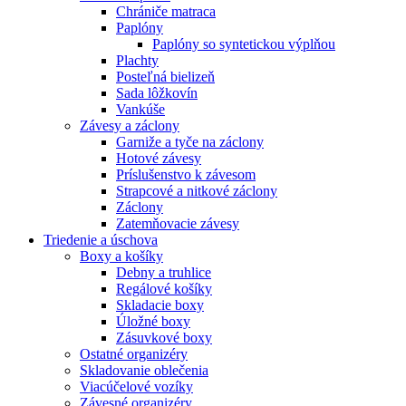
Chrániče matraca
Paplóny
Paplóny so syntetickou výplňou
Plachty
Posteľná bielizeň
Sada lôžkovín
Vankúše
Závesy a záclony
Garniže a tyče na záclony
Hotové závesy
Príslušenstvo k závesom
Strapcové a nitkové záclony
Záclony
Zatemňovacie závesy
Triedenie a úschova
Boxy a košíky
Debny a truhlice
Regálové košíky
Skladacie boxy
Úložné boxy
Zásuvkové boxy
Ostatné organizéry
Skladovanie oblečenia
Viacúčelové vozíky
Závesné organizéry