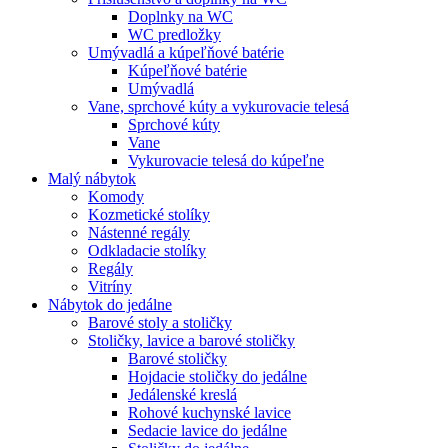
Doplnky na WC
WC predložky
Umývadlá a kúpeľňové batérie
Kúpeľňové batérie
Umývadlá
Vane, sprchové kúty a vykurovacie telesá
Sprchové kúty
Vane
Vykurovacie telesá do kúpeľne
Malý nábytok
Komody
Kozmetické stolíky
Nástenné regály
Odkladacie stolíky
Regály
Vitríny
Nábytok do jedálne
Barové stoly a stoličky
Stoličky, lavice a barové stoličky
Barové stoličky
Hojdacie stoličky do jedálne
Jedálenské kreslá
Rohové kuchynské lavice
Sedacie lavice do jedálne