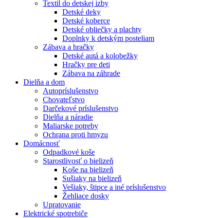
Textil do detskej izby
Detské deky
Detské koberce
Detské obliečky a plachty
Doplnky k detským posteliam
Zábava a hračky
Detské autá a kolobežky
Hračky pre deti
Zábava na záhrade
Dielňa a dom
Autopríslušenstvo
Chovateľstvo
Darčekové príslušenstvo
Dielňa a náradie
Maliarske potreby
Ochrana proti hmyzu
Domácnosť
Odpadkové koše
Starostlivosť o bielizeň
Koše na bielizeň
Sušiaky na bielizeň
Vešiaky, štipce a iné príslušenstvo
Žehliace dosky
Upratovanie
Elektrické spotrebiče