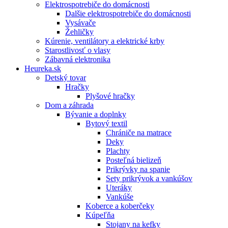
Elektrospotrebiče do domácnosti
Dalšie elektrospotrebiče do domácnosti
Vysávače
Žehličky
Kúrenie, ventilátory a elektrické krby
Starostlivosť o vlasy
Zábavná elektronika
Heureka.sk
Detský tovar
Hračky
Plyšové hračky
Dom a záhrada
Bývanie a doplnky
Bytový textil
Chrániče na matrace
Deky
Plachty
Posteľná bielizeň
Prikrývky na spanie
Sety prikrývok a vankúšov
Uteráky
Vankúše
Koberce a koberčeky
Kúpeľňa
Stojany na kefky