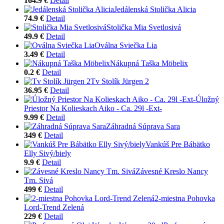
164.9 €
Detail
Jedálenská Stolička Alicia
74.9 €
Detail
Stolička Mia Svetlosivá
49.9 €
Detail
Oválna Sviečka Lia
3.49 €
Detail
Nákupná Taška Möbelix
0.2 €
Detail
Tv Stolík Jürgen 2
36.95 €
Detail
Úložný
Priestor Na Kolieskach Aiko - Ca. 29l -Ext-
9.99 €
Detail
Záhradná Súprava Sara
349 €
Detail
Vankúš Pre Bábätko
Elly Sivý/biely
9.9 €
Detail
Závesné Kreslo Nancy
Tm. Sivá
499 €
Detail
2-miestna Pohovka
Lord-Trend Zelená
229 €
Detail