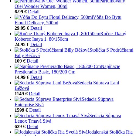
Parfumovaný
Olej Wonder Women, 30ml
6.99 €
Detail
Vôňa Do Bytu
Floral Delicacy, 500ml
29.95 €
Detail
Ručne Tkaný
Koberec Inaya 1, 80/150cm
24.95 €
Detail
Stolička S Podrúčkami
Billy Béžová
109 €
Detail
Napínacie
Prestieradlo Basic, 180/200 Cm
14.99 €
Detail
Sedacia Súprava Lani
Béžová
1149 €
Detail
Sedacia Súprava
Enterprise Sivá
1599 €
Detail
Sedacia Súprava
Lenox Tmavá Sivá
629 €
Detail
Jedálenská Stolička Ria