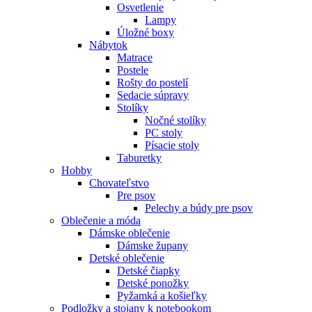
Osvetlenie
Lampy
Úložné boxy
Nábytok
Matrace
Postele
Rošty do postelí
Sedacie súpravy
Stolíky
Nočné stolíky
PC stoly
Písacie stoly
Taburetky
Hobby
Chovateľstvo
Pre psov
Pelechy a búdy pre psov
Oblečenie a móda
Dámske oblečenie
Dámske župany
Detské oblečenie
Detské čiapky
Detské ponožky
Pyžamká a košieľky
Podložky a stojany k notebookom