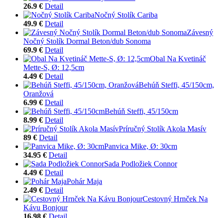
26.9 €
Detail
Nočný Stolík Cariba
49.9 €
Detail
Závesný
Nočný Stolík Dormal Beton/dub Sonoma
69.9 €
Detail
Obal Na Kvetináč
Mette-S, Ø: 12,5cm
4.49 €
Detail
Behúň Steffi, 45/150cm,
Oranžová
6.99 €
Detail
Behúň Steffi, 45/150cm
8.99 €
Detail
Príručný Stolík Akola Masív
89 €
Detail
Panvica Mike, Ø: 30cm
34.95 €
Detail
Sada Podložiek Connor
4.49 €
Detail
Pohár Maja
2.49 €
Detail
Cestovný Hrnček Na
Kávu Bonjour
16.98 €
Detail