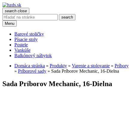
search
close
search
Menu
Barové stoličky
Písacie stoly
Postele
Vankúše
Balkónový nábytok
Domáca stránka
»
Produkty
»
Varenie a stolovanie
»
Príbory
»
Príborové sady
»
Sada Príborov Mechanic, 16-Dielna
Sada Príborov Mechanic, 16-Dielna