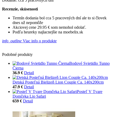
Dodanie: cca 5 pracovných dní
Recenzie, skúsenosti
Termín dodania bol cca 5 pracovných dní ale to si človek
dnes už nepomôže
Akciovej cene 29.95 € som nemohol odolať.
Podľa heureky najlacnejšie na moebelix.sk
info_outline
Viac info o produkte
Podobné produkty
Bodové Svietidlo Tunno
Čierna
36.9 €
Detail
Detská Posteľná Bielizeň Lion Couple Ca. 140x200cm
47.9 €
Detail
Posteľ V Tvare
Domčeka Lio Safari
659 €
Detail