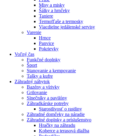
Misy a misky
Šálky a hrnčeky
Taniere
Termofľaše a termosky
Viacdielne jedálenské servisy
Varenie
Hrnce
Panvice
Pokrievky
Voľný čas
Funkčné doplnky
Šport
Stanovanie a kempovanie
Tašky a kufre
Záhradný nábytok
Bazény a vírivky
Grilovanie
Slnečníky a pavilóny
Záhradkárske potreby
Starostlivosť o rastliny
Záhradné domčeky na náradie
Záhradné doplnky a príslušenstvo
Hračky na záhradu
Koberce a terasová dlažba