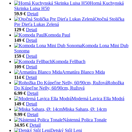
Horná Kuchynská
Skrinka Luisa H50
59.9 €
Detail
Otočná Stolička
Pre Dieťa Lukas Zelená
129 €
Detail
Komoda Paul
149 €
Detail
Komoda Lona Mini Dub
Sonoma
159 €
Detail
Komoda Fellbach
109 €
Detail
Armatúra Blanco Mida
114 €
Detail
Rohožka
Do Kúpeľne Nelly, 60/90cm, Ružová
6.99 €
Detail
Moderná Lavica Ella Modrá
149 €
Detail
Miska Sahara, Ø: 14cm
9.99 €
Detail
Nástenná Polica Tonale
34.95 €
Detail
Detský Stôl Leni