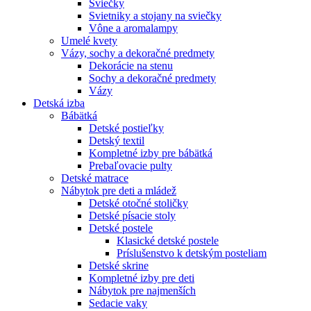
Sviečky
Svietniky a stojany na sviečky
Vône a aromalampy
Umelé kvety
Vázy, sochy a dekoračné predmety
Dekorácie na stenu
Sochy a dekoračné predmety
Vázy
Detská izba
Bábätká
Detské postieľky
Detský textil
Kompletné izby pre bábätká
Prebaľovacie pulty
Detské matrace
Nábytok pre deti a mládež
Detské otočné stoličky
Detské písacie stoly
Detské postele
Klasické detské postele
Príslušenstvo k detským posteliam
Detské skrine
Kompletné izby pre deti
Nábytok pre najmenších
Sedacie vaky