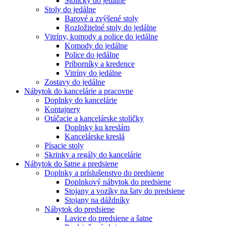
Stoličky do jedálne
Stoly do jedálne
Barové a zvýšené stoly
Rozložitelné stoly do jedálne
Vitríny, komody a police do jedálne
Komody do jedálne
Police do jedálne
Príborníky a kredence
Vitríny do jedálne
Zostavy do jedálne
Nábytok do kancelárie a pracovne
Doplnky do kancelárie
Kontajnery
Otáčacie a kancelárske stoličky
Doplnky ku kreslám
Kancelárske kreslá
Písacie stoly
Skrinky a regály do kancelárie
Nábytok do šatne a predsiene
Doplnky a príslušenstvo do predsiene
Doplnkový nábytok do predsiene
Stojany a vozíky na šaty do predsiene
Stojany na dáždníky
Nábytok do predsiene
Lavice do predsiene a šatne