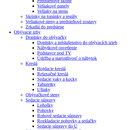
Predsieňové skrine
Vešiakové panely
Vešiaky na stenu
Skrinky na topánky a regály
Vešiakové steny a predsieňové zostavy
Zrkadlá do predsiene
Obývacie izby
Doplnky do obývačky
Doplnky a príslušenstvo do obývacích izieb
Nábytkové osvetlenie
Podstavce pod TV
Údržba a starostlivosť o nábytok
Kreslá
Hojdacie kreslá
Relaxačné kreslá
Sedacie vaky a kocky
Taburetky
Ušiaky
Obývačkové steny
Sedacie súpravy
Leňošky
Pohovky
Rohové sedacie súpravy
Rozkladacie pohovky a sedačky
Sedacie súpravy do U