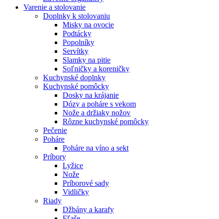
Varenie a stolovanie
Doplnky k stolovaniu
Misky na ovocie
Podtácky
Popolníky
Servítky
Slamky na pitie
Soľničky a koreničky
Kuchynské doplnky
Kuchynské pomôcky
Dosky na krájanie
Dózy a poháre s vekom
Nože a držiaky nožov
Rôzne kuchynské pomôcky
Pečenie
Poháre
Poháre na víno a sekt
Príbory
Lyžice
Nože
Príborové sady
Vidličky
Riady
Džbány a karafy
Fľaše