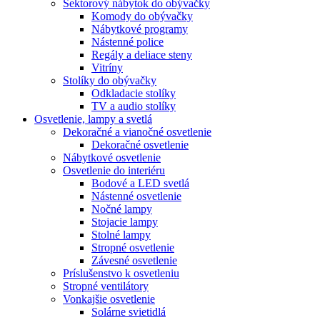
Sektorový nábytok do obývačky
Komody do obývačky
Nábytkové programy
Nástenné police
Regály a deliace steny
Vitríny
Stolíky do obývačky
Odkladacie stolíky
TV a audio stolíky
Osvetlenie, lampy a svetlá
Dekoračné a vianočné osvetlenie
Dekoračné osvetlenie
Nábytkové osvetlenie
Osvetlenie do interiéru
Bodové a LED svetlá
Nástenné osvetlenie
Nočné lampy
Stojacie lampy
Stolné lampy
Stropné osvetlenie
Závesné osvetlenie
Príslušenstvo k osvetleniu
Stropné ventilátory
Vonkajšie osvetlenie
Solárne svietidlá