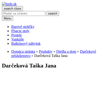
search
close
search
Menu
Barové stoličky
Písacie stoly
Postele
Vankúše
Balkónový nábytok
Domáca stránka
»
Produkty
»
Dielňa a dom
»
Darčekové
príslušenstvo
»
Darčeková Taška Jana
Darčeková Taška Jana