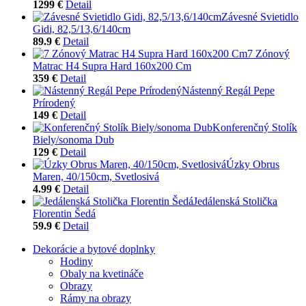
1299 €
Detail
Závesné Svietidlo
Gidi, 82,5/13,6/140cm
89.9 €
Detail
7 Zónový
Matrac H4 Supra Hard 160x200 Cm
359 €
Detail
Nástenný Regál Pepe
Prírodený
149 €
Detail
Konferenčný Stolík
Biely/sonoma Dub
129 €
Detail
Úzky Obrus
Maren, 40/150cm, Svetlosivá
4.99 €
Detail
Jedálenská Stolička
Florentin Šedá
59.9 €
Detail
Dekorácie a bytové doplnky
Hodiny
Obaly na kvetináče
Obrazy
Rámy na obrazy