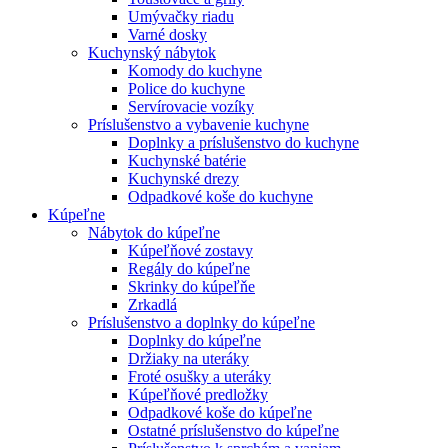
Umývačky riadu
Varné dosky
Kuchynský nábytok
Komody do kuchyne
Police do kuchyne
Servírovacie vozíky
Príslušenstvo a vybavenie kuchyne
Doplnky a príslušenstvo do kuchyne
Kuchynské batérie
Kuchynské drezy
Odpadkové koše do kuchyne
Kúpeľne
Nábytok do kúpeľne
Kúpeľňové zostavy
Regály do kúpeľne
Skrinky do kúpeľňe
Zrkadlá
Príslušenstvo a doplnky do kúpeľne
Doplnky do kúpeľne
Držiaky na uteráky
Froté osušky a uteráky
Kúpeľňové predložky
Odpadkové koše do kúpeľne
Ostatné príslušenstvo do kúpeľne