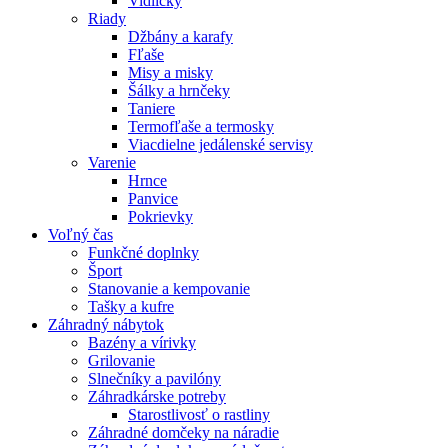
Vidličky
Riady
Džbány a karafy
Fľaše
Misy a misky
Šálky a hrnčeky
Taniere
Termofľaše a termosky
Viacdielne jedálenské servisy
Varenie
Hrnce
Panvice
Pokrievky
Voľný čas
Funkčné doplnky
Šport
Stanovanie a kempovanie
Tašky a kufre
Záhradný nábytok
Bazény a vírivky
Grilovanie
Slnečníky a pavilóny
Záhradkárske potreby
Starostlivosť o rastliny
Záhradné domčeky na náradie