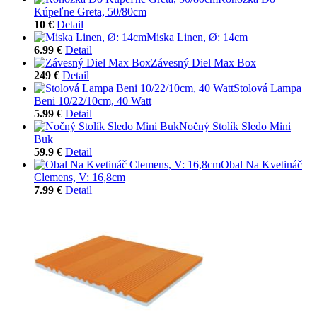
Kúpeľne Greta, 50/80cm
10 €
Detail
Miska Linen, Ø: 14cm
6.99 €
Detail
Závesný Diel Max Box
249 €
Detail
Stolová Lampa
Beni 10/22/10cm, 40 Watt
5.99 €
Detail
Nočný Stolík Sledo Mini
Buk
59.9 €
Detail
Obal Na Kvetináč
Clemens, V: 16,8cm
7.99 €
Detail