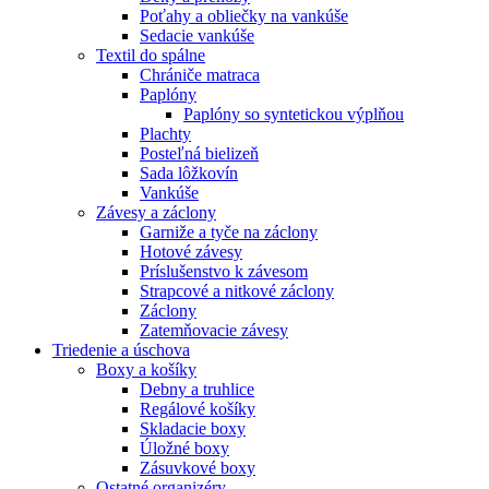
Poťahy a obliečky na vankúše
Sedacie vankúše
Textil do spálne
Chrániče matraca
Paplóny
Paplóny so syntetickou výplňou
Plachty
Posteľná bielizeň
Sada lôžkovín
Vankúše
Závesy a záclony
Garniže a tyče na záclony
Hotové závesy
Príslušenstvo k závesom
Strapcové a nitkové záclony
Záclony
Zatemňovacie závesy
Triedenie a úschova
Boxy a košíky
Debny a truhlice
Regálové košíky
Skladacie boxy
Úložné boxy
Zásuvkové boxy
Ostatné organizéry