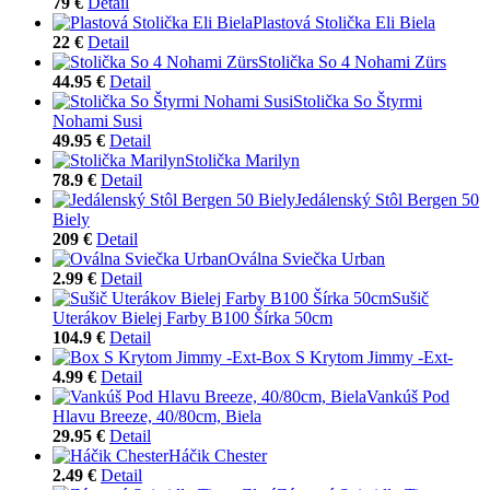
79 €
Detail
Plastová Stolička Eli Biela
22 €
Detail
Stolička So 4 Nohami Zürs
44.95 €
Detail
Stolička So Štyrmi
Nohami Susi
49.95 €
Detail
Stolička Marilyn
78.9 €
Detail
Jedálenský Stôl Bergen 50
Biely
209 €
Detail
Oválna Sviečka Urban
2.99 €
Detail
Sušič
Uterákov Bielej Farby B100 Šírka 50cm
104.9 €
Detail
Box S Krytom Jimmy -Ext-
4.99 €
Detail
Vankúš Pod
Hlavu Breeze, 40/80cm, Biela
29.95 €
Detail
Háčik Chester
2.49 €
Detail