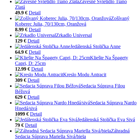
Závesné Svietidlo Tiano
Zlatá
49.9 €
Detail
Zošívaný
Koberec Julia, 70/130cm, Oranžová
8.99 €
Detail
Zrkadlo Universal
129 €
Detail
Jedálenská Stolička Anne
64.9 €
Detail
Kliešte Na Špagety
Capri, D: 25cm
12.99 €
Detail
Kreslo Modu Antracit
309 €
Detail
Sedacia Súprava Filou
Béžová
629 €
Detail
Sedacia Súprava Nardo
Hnedá/sivá
1099 €
Detail
Jedálenská Stolička Eva Sivá
79 €
Detail
Záhradná
Sedacia Súprava Mariella Sivá/biela