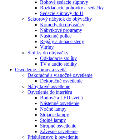
Rohové sedacie súpravy
Rozkladacie pohovky a sedačky
Sedacie súpravy do U
Sektorový nábytok do obývačky
Komody do obývačky
Nábytkové programy
Nástenné police
Regály a deliace steny
Vitríny
Stolíky do obývačky
Odkladacie stolíky
TV a audio stolíky
Osvetlenie, lampy a svetlá
Dekoračné a vianočné osvetlenie
Dekoračné osvetlenie
Nábytkové osvetlenie
Osvetlenie do interiéru
Bodové a LED svetlá
Nástenné osvetlenie
Nočné lampy
Stojacie lampy
Stolné lampy
Stropné osvetlenie
Závesné osvetlenie
Príslušenstvo k osvetleniu