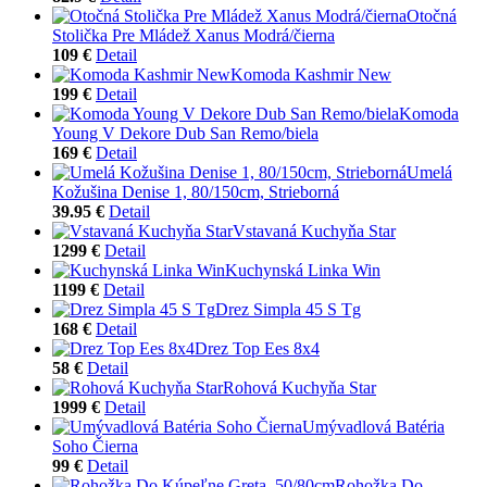
Otočná
Stolička Pre Mládež Xanus Modrá/čierna
109 €
Detail
Komoda Kashmir New
199 €
Detail
Komoda
Young V Dekore Dub San Remo/biela
169 €
Detail
Umelá
Kožušina Denise 1, 80/150cm, Strieborná
39.95 €
Detail
Vstavaná Kuchyňa Star
1299 €
Detail
Kuchynská Linka Win
1199 €
Detail
Drez Simpla 45 S Tg
168 €
Detail
Drez Top Ees 8x4
58 €
Detail
Rohová Kuchyňa Star
1999 €
Detail
Umývadlová Batéria
Soho Čierna
99 €
Detail
Rohožka Do