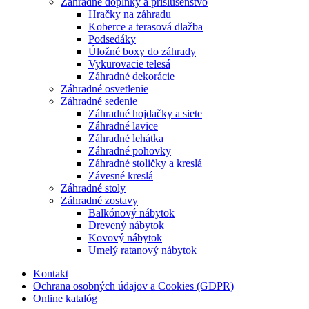
Záhradné doplnky a príslušenstvo
Hračky na záhradu
Koberce a terasová dlažba
Podsedáky
Úložné boxy do záhrady
Vykurovacie telesá
Záhradné dekorácie
Záhradné osvetlenie
Záhradné sedenie
Záhradné hojdačky a siete
Záhradné lavice
Záhradné lehátka
Záhradné pohovky
Záhradné stoličky a kreslá
Závesné kreslá
Záhradné stoly
Záhradné zostavy
Balkónový nábytok
Drevený nábytok
Kovový nábytok
Umelý ratanový nábytok
Kontakt
Ochrana osobných údajov a Cookies (GDPR)
Online katalóg