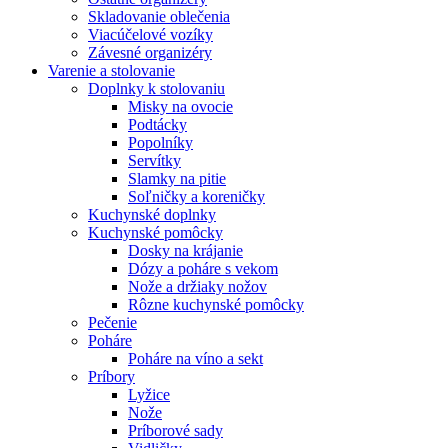
Skladovanie oblečenia
Viacúčelové vozíky
Závesné organizéry
Varenie a stolovanie
Doplnky k stolovaniu
Misky na ovocie
Podtácky
Popolníky
Servítky
Slamky na pitie
Soľničky a koreničky
Kuchynské doplnky
Kuchynské pomôcky
Dosky na krájanie
Dózy a poháre s vekom
Nože a držiaky nožov
Rôzne kuchynské pomôcky
Pečenie
Poháre
Poháre na víno a sekt
Príbory
Lyžice
Nože
Príborové sady