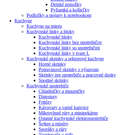
Detské ponožky
Pyžamká a košieľky
Podložky a stojany k notebookom
Kuchyne
Kuchyne na mieru
Kuchynské linky a bloky
Kuchynské bloky
Kuchynské linky bez spotrebičov
Kuchynské linky so spotrebičmi
Kuchynské linky v tvare L
Kuchynské skrinky a sektorové kuchyne
Horné skrinky
Potravinové skrinky s výsuvom
Skrinky pre spotrebiče a pracovné dosky
Spodné skrinky
Kuchynské spotrebiče
Chladničky a mrazničky
Digestory
Fritézy
Kávovary a varné kanvice
Mikrovlnné rúry a minipekárne
Ostatné kuchynské elektrospotrebiče
Šejkre a mixéry
Sporáky a rúry
Toustovače a grily