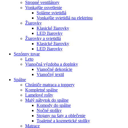
Stropné ventilátory
Vonkajšie osvetlenie
Solárne svietidlá
Vonkajšie svietidlá na elektrinu
Žiarovky
Klasické žiarovky
LED žiarovky
Žiarovky a svietidlá
Klasické žiarovky
LED žiarovky
Sezónny tovar
Leto
Vianočná výzdoba a doplnky
Vianočné dekorácie
Vianočný textil
Spálne
Chrániče matraca a toppery
Kompletné spálne
Lamelové rošty
Malý nábytok do spálne
Komody do spálne
Nočné stolíky
Stojany na šaty a oblečenie
Toaletné a kozmetické stolíky
Matrace