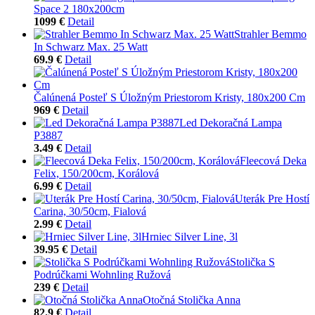
Space 2 180x200cm
1099 €
Detail
Strahler Bemmo
In Schwarz Max. 25 Watt
69.9 €
Detail
Čalúnená Posteľ S Úložným Priestorom Kristy, 180x200 Cm
969 €
Detail
Led Dekoračná Lampa
P3887
3.49 €
Detail
Fleecová Deka
Felix, 150/200cm, Korálová
6.99 €
Detail
Uterák Pre Hostí
Carina, 30/50cm, Fialová
2.99 €
Detail
Hrniec Silver Line, 3l
39.95 €
Detail
Stolička S
Podrúčkami Wohnling Ružová
239 €
Detail
Otočná Stolička Anna
82.9 €
Detail