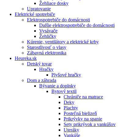
Žehliace dosky
Upratovanie
Elektrické spotrebiče
Elektrospotrebiče do domácnosti
Dalšie elektrospotrebiče do domácnosti
Vysávače
Žehličky
Kúrenie, ventilátory a elektrické krby
Starostlivosť o vlasy
Zábavná elektronika
Heureka.sk
Detský tovar
Hračky
Plyšové hračky
Dom a záhrada
Bývanie a doplnky
Bytový textil
Chrániče na matrace
Deky
Plachty
Posteľná bielizeň
Prikrývky na spanie
Sety prikrývok a vankúšov
Uteráky
Vankúše