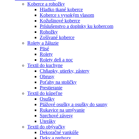
Koberce a rohožky
Hladko tkané koberce
Koberce s vysokým vlasom
Kožušinové koberce
Príslušenstvo a doplnky ku kobercom
Rohožky
Zošívané koberce
Rolety a žáluzie
Plisé
Rolety
Rolety deň a noc
Textil do kuchyne
Chňapky, utierky, zástery
Obrusy
Poťahy na stoličky
Prestieranie
Textil do kúpeľne
Osušky
Plážové osušky a osušky do sauny
Rukavice na umývanie
Sprchové závesy
Uteráky
Textil do obývačky
Dekoračné vankúše
Deky a prehozy