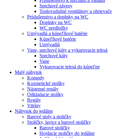
Príslušenstvo k sprchám a vaniam
Sprchové závesy
Teplovzdušné ventilátory a ohrievače
Príslušenstvo a doplnky na WC
Doplnky na WC
WC predložky
Umývadlá a kúpeľňové batérie
Kúpeľňové batérie
Umývadlá
Vane, sprchové kúty a vykurovacie telesá
Sprchové kúty
Vane
Vykurovacie telesá do kúpeľne
Malý nábytok
Komody
Kozmetické stolíky
Nástenné regály
Odkladacie stolíky
Regály
Vitríny
Nábytok do jedálne
Barové stoly a stoličky
Stoličky, lavice a barové stoličky
Barové stoličky
Hojdacie stoličky do jedálne