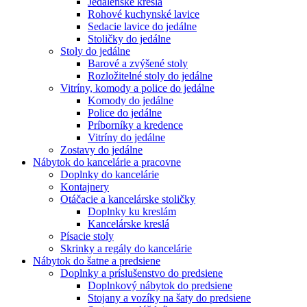
Jedálenské kreslá
Rohové kuchynské lavice
Sedacie lavice do jedálne
Stoličky do jedálne
Stoly do jedálne
Barové a zvýšené stoly
Rozložitelné stoly do jedálne
Vitríny, komody a police do jedálne
Komody do jedálne
Police do jedálne
Príborníky a kredence
Vitríny do jedálne
Zostavy do jedálne
Nábytok do kancelárie a pracovne
Doplnky do kancelárie
Kontajnery
Otáčacie a kancelárske stoličky
Doplnky ku kreslám
Kancelárske kreslá
Písacie stoly
Skrinky a regály do kancelárie
Nábytok do šatne a predsiene
Doplnky a príslušenstvo do predsiene
Doplnkový nábytok do predsiene
Stojany a vozíky na šaty do predsiene