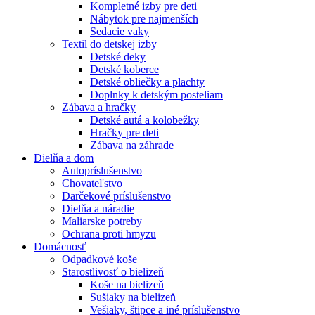
Kompletné izby pre deti
Nábytok pre najmenších
Sedacie vaky
Textil do detskej izby
Detské deky
Detské koberce
Detské obliečky a plachty
Doplnky k detským posteliam
Zábava a hračky
Detské autá a kolobežky
Hračky pre deti
Zábava na záhrade
Dielňa a dom
Autopríslušenstvo
Chovateľstvo
Darčekové príslušenstvo
Dielňa a náradie
Maliarske potreby
Ochrana proti hmyzu
Domácnosť
Odpadkové koše
Starostlivosť o bielizeň
Koše na bielizeň
Sušiaky na bielizeň
Vešiaky, štipce a iné príslušenstvo