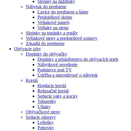
Stojany na dáždníky
Nábytok do predsiene
Lavice do predsiene a šatne
Predsieňové skrine
Vešiakové panely
Vešiaky na stenu
Skrinky na topánky a regály
Vešiakové steny a predsieňové zostavy
Zrkadlá do predsiene
Obývacie izby
Doplnky do obývačky
Doplnky a príslušenstvo do obývacích izieb
Nábytkové osvetlenie
Podstavce pod TV
Údržba a starostlivosť o nábytok
Kreslá
Hojdacie kreslá
Relaxačné kreslá
Sedacie vaky a kocky
Taburetky
Ušiaky
Obývačkové steny
Sedacie súpravy
Leňošky
Pohovky