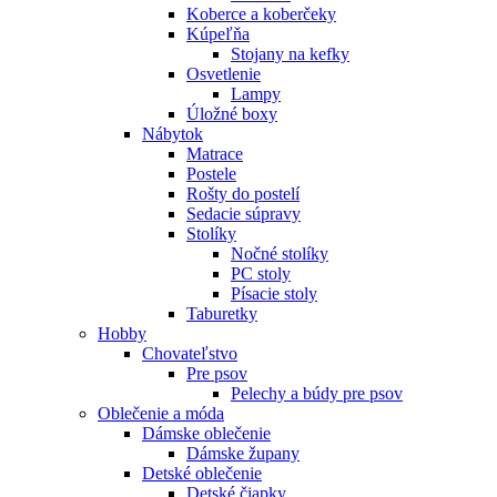
Koberce a koberčeky
Kúpeľňa
Stojany na kefky
Osvetlenie
Lampy
Úložné boxy
Nábytok
Matrace
Postele
Rošty do postelí
Sedacie súpravy
Stolíky
Nočné stolíky
PC stoly
Písacie stoly
Taburetky
Hobby
Chovateľstvo
Pre psov
Pelechy a búdy pre psov
Oblečenie a móda
Dámske oblečenie
Dámske župany
Detské oblečenie
Detské čiapky