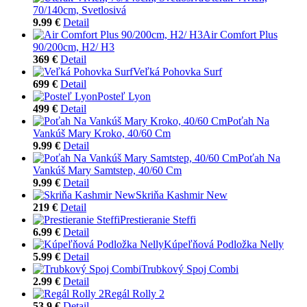
70/140cm, Svetlosivá
9.99 €
Detail
Air Comfort Plus
90/200cm, H2/ H3
369 €
Detail
Veľká Pohovka Surf
699 €
Detail
Posteľ Lyon
499 €
Detail
Poťah Na
Vankúš Mary Kroko, 40/60 Cm
9.99 €
Detail
Poťah Na
Vankúš Mary Samtstep, 40/60 Cm
9.99 €
Detail
Skriňa Kashmir New
219 €
Detail
Prestieranie Steffi
6.99 €
Detail
Kúpeľňová Podložka Nelly
5.99 €
Detail
Trubkový Spoj Combi
2.99 €
Detail
Regál Rolly 2
53.9 €
Detail