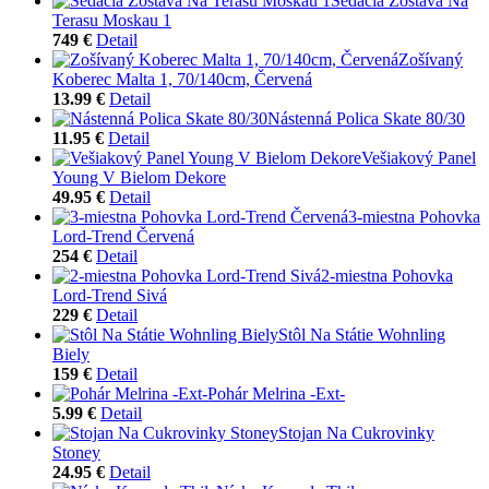
Sedacia Zostava Na
Terasu Moskau 1
749 €
Detail
Zošívaný
Koberec Malta 1, 70/140cm, Červená
13.99 €
Detail
Nástenná Polica Skate 80/30
11.95 €
Detail
Vešiakový Panel
Young V Bielom Dekore
49.95 €
Detail
3-miestna Pohovka
Lord-Trend Červená
254 €
Detail
2-miestna Pohovka
Lord-Trend Sivá
229 €
Detail
Stôl Na Státie Wohnling
Biely
159 €
Detail
Pohár Melrina -Ext-
5.99 €
Detail
Stojan Na Cukrovinky
Stoney
24.95 €
Detail