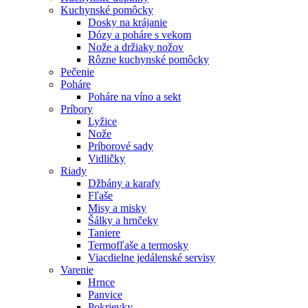
Kuchynské pomôcky
Dosky na krájanie
Dózy a poháre s vekom
Nože a držiaky nožov
Rôzne kuchynské pomôcky
Pečenie
Poháre
Poháre na víno a sekt
Príbory
Lyžice
Nože
Príborové sady
Vidličky
Riady
Džbány a karafy
Fľaše
Misy a misky
Šálky a hrnčeky
Taniere
Termofľaše a termosky
Viacdielne jedálenské servisy
Varenie
Hrnce
Panvice
Pokrievky