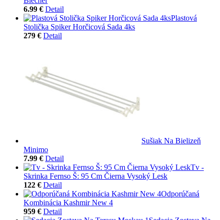
Blecher
6.99 €
Detail
Plastová
Stolička Spiker Horčicová Sada 4ks
279 €
Detail
Sušiak Na Bielizeň
Minimo
7.99 €
Detail
Tv -
Skrinka Fernso Š: 95 Cm Čierna Vysoký Lesk
122 €
Detail
Odporúčaná
Kombinácia Kashmir New 4
959 €
Detail