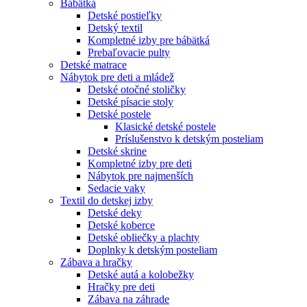
Bábätká
Detské postieľky
Detský textil
Kompletné izby pre bábätká
Prebaľovacie pulty
Detské matrace
Nábytok pre deti a mládež
Detské otočné stoličky
Detské písacie stoly
Detské postele
Klasické detské postele
Príslušenstvo k detským posteliam
Detské skrine
Kompletné izby pre deti
Nábytok pre najmenších
Sedacie vaky
Textil do detskej izby
Detské deky
Detské koberce
Detské obliečky a plachty
Doplnky k detským posteliam
Zábava a hračky
Detské autá a kolobežky
Hračky pre deti
Zábava na záhrade