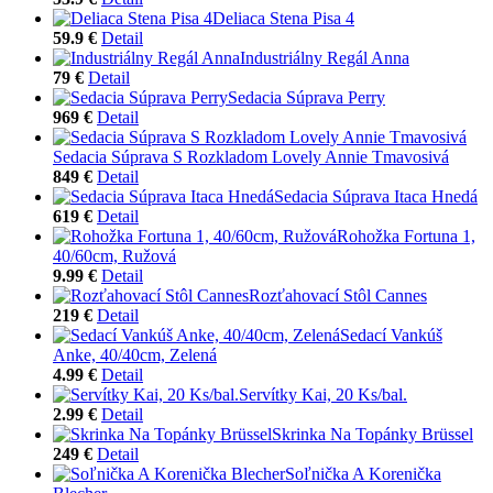
Deliaca Stena Pisa 4
59.9 €
Detail
Industriálny Regál Anna
79 €
Detail
Sedacia Súprava Perry
969 €
Detail
Sedacia Súprava S Rozkladom Lovely Annie Tmavosivá
849 €
Detail
Sedacia Súprava Itaca Hnedá
619 €
Detail
Rohožka Fortuna 1,
40/60cm, Ružová
9.99 €
Detail
Rozťahovací Stôl Cannes
219 €
Detail
Sedací Vankúš
Anke, 40/40cm, Zelená
4.99 €
Detail
Servítky Kai, 20 Ks/bal.
2.99 €
Detail
Skrinka Na Topánky Brüssel
249 €
Detail
Soľnička A Korenička