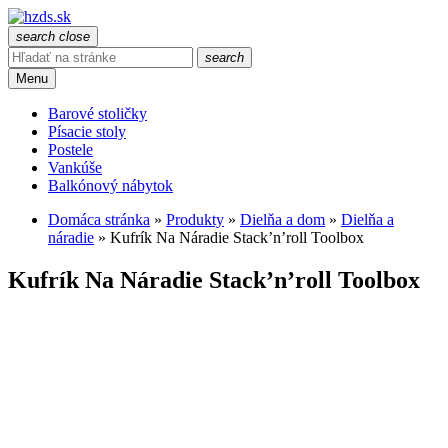
search
close
search
Menu
Barové stoličky
Písacie stoly
Postele
Vankúše
Balkónový nábytok
Domáca stránka
»
Produkty
»
Dielňa a dom
»
Dielňa a
náradie
»
Kufrík Na Náradie Stack’n’roll Toolbox
Kufrík Na Náradie Stack’n’roll Toolbox