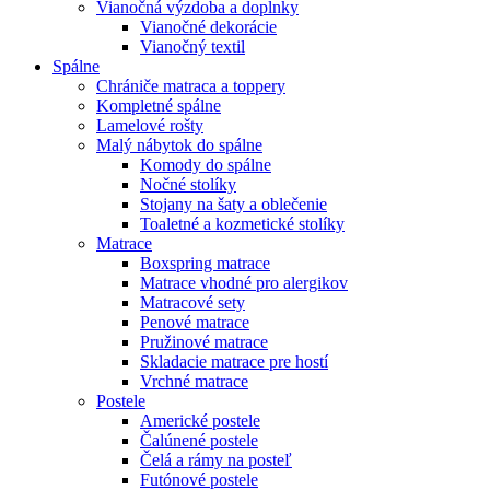
Vianočná výzdoba a doplnky
Vianočné dekorácie
Vianočný textil
Spálne
Chrániče matraca a toppery
Kompletné spálne
Lamelové rošty
Malý nábytok do spálne
Komody do spálne
Nočné stolíky
Stojany na šaty a oblečenie
Toaletné a kozmetické stolíky
Matrace
Boxspring matrace
Matrace vhodné pro alergikov
Matracové sety
Penové matrace
Pružinové matrace
Skladacie matrace pre hostí
Vrchné matrace
Postele
Americké postele
Čalúnené postele
Čelá a rámy na posteľ
Futónové postele