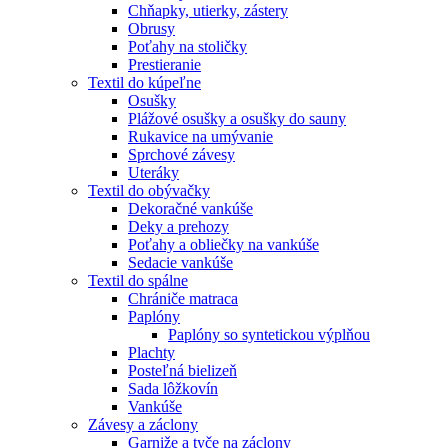
Chňapky, utierky, zástery
Obrusy
Poťahy na stoličky
Prestieranie
Textil do kúpeľne
Osušky
Plážové osušky a osušky do sauny
Rukavice na umývanie
Sprchové závesy
Uteráky
Textil do obývačky
Dekoračné vankúše
Deky a prehozy
Poťahy a obliečky na vankúše
Sedacie vankúše
Textil do spálne
Chrániče matraca
Paplóny
Paplóny so syntetickou výplňou
Plachty
Posteľná bielizeň
Sada lôžkovín
Vankúše
Závesy a záclony
Garniže a tyče na záclony