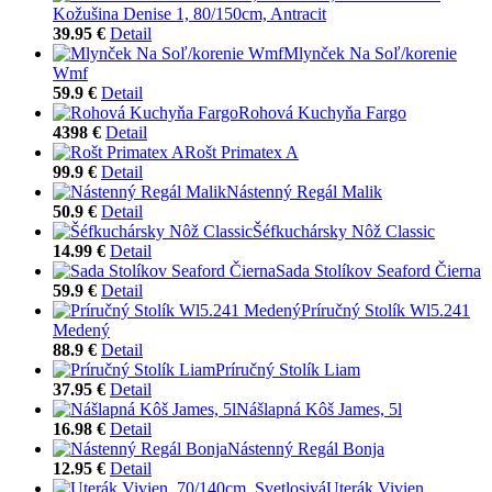
Kožušina Denise 1, 80/150cm, Antracit
39.95 €
Detail
Mlynček Na Soľ/korenie
Wmf
59.9 €
Detail
Rohová Kuchyňa Fargo
4398 €
Detail
Rošt Primatex A
99.9 €
Detail
Nástenný Regál Malik
50.9 €
Detail
Šéfkuchársky Nôž Classic
14.99 €
Detail
Sada Stolíkov Seaford Čierna
59.9 €
Detail
Príručný Stolík Wl5.241
Medený
88.9 €
Detail
Príručný Stolík Liam
37.95 €
Detail
Nášlapná Kôš James, 5l
16.98 €
Detail
Nástenný Regál Bonja
12.95 €
Detail
Uterák Vivien,