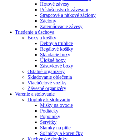
Hotové závesy
Príslušenstvo k závesom
Strapcové a nitkové záclony
Záclony
Zatemňovacie závesy
Triedenie a úschova
Boxy a košíky
Debny a truhlice
Regálové košíky
Skladacie boxy
Úložné boxy
Zásuvkové boxy
Ostatné organizéry
Skladovanie oblečenia
Viacúčelové vozíky
Závesné organizéry
Varenie a stolovanie
Doplnky k stolovaniu
Misky na ovocie
Podtácky
Popolníky
Servítky
Slamky na pitie
Soľničky a koreničky
Kuchynské doplnky