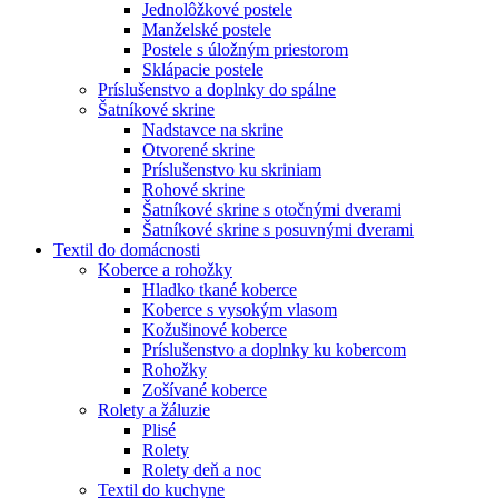
Jednolôžkové postele
Manželské postele
Postele s úložným priestorom
Sklápacie postele
Príslušenstvo a doplnky do spálne
Šatníkové skrine
Nadstavce na skrine
Otvorené skrine
Príslušenstvo ku skriniam
Rohové skrine
Šatníkové skrine s otočnými dverami
Šatníkové skrine s posuvnými dverami
Textil do domácnosti
Koberce a rohožky
Hladko tkané koberce
Koberce s vysokým vlasom
Kožušinové koberce
Príslušenstvo a doplnky ku kobercom
Rohožky
Zošívané koberce
Rolety a žáluzie
Plisé
Rolety
Rolety deň a noc
Textil do kuchyne