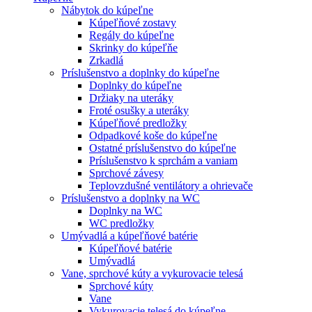
Nábytok do kúpeľne
Kúpeľňové zostavy
Regály do kúpeľne
Skrinky do kúpeľňe
Zrkadlá
Príslušenstvo a doplnky do kúpeľne
Doplnky do kúpeľne
Držiaky na uteráky
Froté osušky a uteráky
Kúpeľňové predložky
Odpadkové koše do kúpeľne
Ostatné príslušenstvo do kúpeľne
Príslušenstvo k sprchám a vaniam
Sprchové závesy
Teplovzdušné ventilátory a ohrievače
Príslušenstvo a doplnky na WC
Doplnky na WC
WC predložky
Umývadlá a kúpeľňové batérie
Kúpeľňové batérie
Umývadlá
Vane, sprchové kúty a vykurovacie telesá
Sprchové kúty
Vane
Vykurovacie telesá do kúpeľne