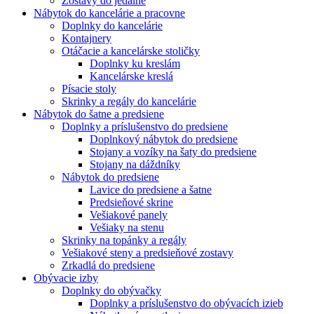
Zostavy do jedálne
Nábytok do kancelárie a pracovne
Doplnky do kancelárie
Kontajnery
Otáčacie a kancelárske stoličky
Doplnky ku kreslám
Kancelárske kreslá
Písacie stoly
Skrinky a regály do kancelárie
Nábytok do šatne a predsiene
Doplnky a príslušenstvo do predsiene
Doplnkový nábytok do predsiene
Stojany a vozíky na šaty do predsiene
Stojany na dáždníky
Nábytok do predsiene
Lavice do predsiene a šatne
Predsieňové skrine
Vešiakové panely
Vešiaky na stenu
Skrinky na topánky a regály
Vešiakové steny a predsieňové zostavy
Zrkadlá do predsiene
Obývacie izby
Doplnky do obývačky
Doplnky a príslušenstvo do obývacích izieb