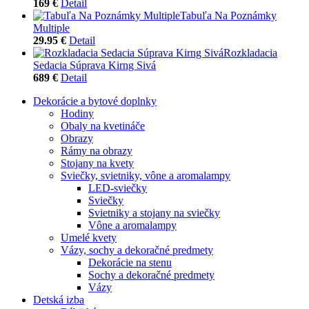
169 €
Detail
Tabuľa Na Poznámky
Multiple
29.95 €
Detail
Rozkladacia
Sedacia Súprava Kirng Sivá
689 €
Detail
Dekorácie a bytové doplnky
Hodiny
Obaly na kvetináče
Obrazy
Rámy na obrazy
Stojany na kvety
Sviečky, svietniky, vône a aromalampy
LED-sviečky
Sviečky
Svietniky a stojany na sviečky
Vône a aromalampy
Umelé kvety
Vázy, sochy a dekoračné predmety
Dekorácie na stenu
Sochy a dekoračné predmety
Vázy
Detská izba