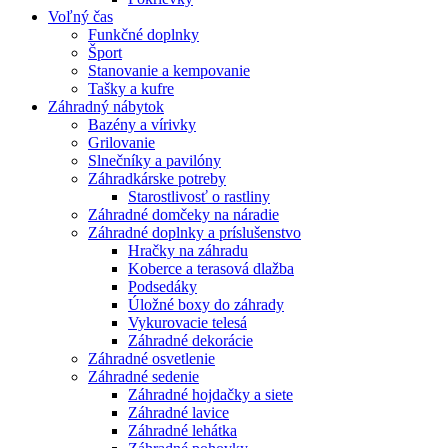
Voľný čas
Funkčné doplnky
Šport
Stanovanie a kempovanie
Tašky a kufre
Záhradný nábytok
Bazény a vírivky
Grilovanie
Slnečníky a pavilóny
Záhradkárske potreby
Starostlivosť o rastliny
Záhradné domčeky na náradie
Záhradné doplnky a príslušenstvo
Hračky na záhradu
Koberce a terasová dlažba
Podsedáky
Úložné boxy do záhrady
Vykurovacie telesá
Záhradné dekorácie
Záhradné osvetlenie
Záhradné sedenie
Záhradné hojdačky a siete
Záhradné lavice
Záhradné lehátka