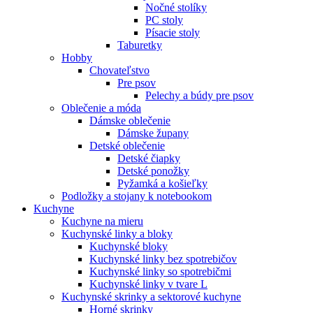
Nočné stolíky
PC stoly
Písacie stoly
Taburetky
Hobby
Chovateľstvo
Pre psov
Pelechy a búdy pre psov
Oblečenie a móda
Dámske oblečenie
Dámske župany
Detské oblečenie
Detské čiapky
Detské ponožky
Pyžamká a košieľky
Podložky a stojany k notebookom
Kuchyne
Kuchyne na mieru
Kuchynské linky a bloky
Kuchynské bloky
Kuchynské linky bez spotrebičov
Kuchynské linky so spotrebičmi
Kuchynské linky v tvare L
Kuchynské skrinky a sektorové kuchyne
Horné skrinky