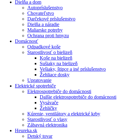
Dielňa a dom
Autopríslušenstvo
Chovateľstvo
Darčekové príslušenstvo
Dielňa a náradie
Maliarske potreby
Ochrana proti hmyzu
Domácnosť
Odpadkové koše
Starostlivosť o bielizeň
Koše na bielizeň
Sušiaky na bielizeň
Vešiaky, štipce a iné príslušenstvo
Žehliace dosky
Upratovanie
Elektrické spotrebiče
Elektrospotrebiče do domácnosti
Dalšie elektrospotrebiče do domácnosti
Vysávače
Žehličky
Kúrenie, ventilátory a elektrické krby
Starostlivosť o vlasy
Zábavná elektronika
Heureka.sk
Detský tovar