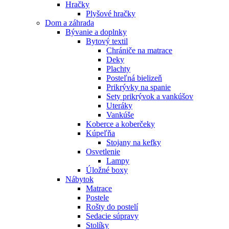
Hračky
Plyšové hračky
Dom a záhrada
Bývanie a doplnky
Bytový textil
Chrániče na matrace
Deky
Plachty
Posteľná bielizeň
Prikrývky na spanie
Sety prikrývok a vankúšov
Uteráky
Vankúše
Koberce a koberčeky
Kúpeľňa
Stojany na kefky
Osvetlenie
Lampy
Úložné boxy
Nábytok
Matrace
Postele
Rošty do postelí
Sedacie súpravy
Stolíky