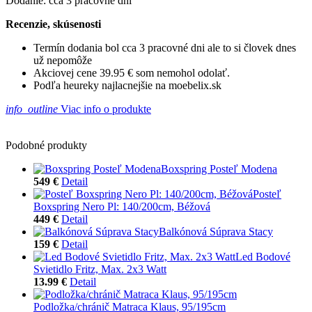
Dodanie: cca 3 pracovné dni
Recenzie, skúsenosti
Termín dodania bol cca 3 pracovné dni ale to si človek dnes
už nepomôže
Akciovej cene 39.95 € som nemohol odolať.
Podľa heureky najlacnejšie na moebelix.sk
info_outline
Viac info o produkte
Podobné produkty
Boxspring Posteľ Modena
549 €
Detail
Posteľ
Boxspring Nero Pl: 140/200cm, Béžová
449 €
Detail
Balkónová Súprava Stacy
159 €
Detail
Led Bodové
Svietidlo Fritz, Max. 2x3 Watt
13.99 €
Detail
Podložka/chránič Matraca Klaus, 95/195cm