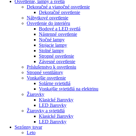
Osvetlenie, lampy a svetlá
Dekoračné a vianočné osvetlenie
Dekoračné osvetlenie
Nábytkové osvetlenie
Osvetlenie do interiéru
Bodové a LED svetlá
Nástenné osvetlenie
Nočné lampy
Stojacie lampy
Stolné lampy
Stropné osvetlenie
Závesné osvetlenie
Príslušenstvo k osvetleniu
Stropné ventilátory
Vonkajšie osvetlenie
Solárne svietidlá
Vonkajšie svietidlá na elektrinu
Žiarovky
Klasické žiarovky
LED žiarovky
Žiarovky a svietidlá
Klasické žiarovky
LED žiarovky
Sezónny tovar
Leto