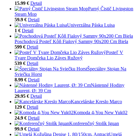
15.99 €
Detail
Parný Čistič Livingston
Steam Mop
59.9 €
Detail
Univerzálna Páska Luisa
1 €
Detail
Poschodová Posteľ Kôň Fialový Sammy 90x200 Cm Biela
599 €
Detail
Posteľ V
Tvare Domčeka Lio Záves Ružový
539 €
Detail
Špeciálny Stojan Na
Sviečku Horst
8.99 €
Detail
Nástenné Hodiny
Laurent, Ø: 39 Cm
29.95 €
Detail
Kancelárske Kreslo Marco
129 €
Detail
Komoda 4-You New Yuk02
24.9 €
Detail
Konferenčný Stolík Iguan
99.9 €
Detail
Umelá