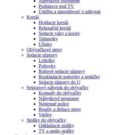
Nábytkové osvetlenie
Podstavce pod TV
Údržba a starostlivosť o nábytok
Kreslá
Hojdacie kreslá
Relaxačné kreslá
Sedacie vaky a kocky
Taburetky
Ušiaky
Obývačkové steny
Sedacie súpravy
Leňošky
Pohovky
Rohové sedacie súpravy
Rozkladacie pohovky a sedačky
Sedacie súpravy do U
Sektorový nábytok do obývačky
Komody do obývačky
Nábytkové programy
Nástenné police
Regály a deliace steny
Vitríny
Stolíky do obývačky
Odkladacie stolíky
TV a audio stolíky