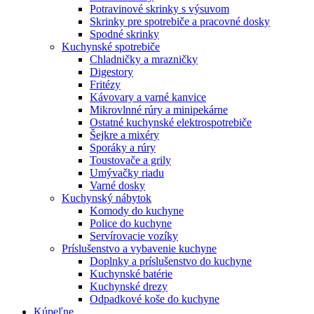
Potravinové skrinky s výsuvom
Skrinky pre spotrebiče a pracovné dosky
Spodné skrinky
Kuchynské spotrebiče
Chladničky a mrazničky
Digestory
Fritézy
Kávovary a varné kanvice
Mikrovlnné rúry a minipekárne
Ostatné kuchynské elektrospotrebiče
Šejkre a mixéry
Sporáky a rúry
Toustovače a grily
Umývačky riadu
Varné dosky
Kuchynský nábytok
Komody do kuchyne
Police do kuchyne
Servírovacie vozíky
Príslušenstvo a vybavenie kuchyne
Doplnky a príslušenstvo do kuchyne
Kuchynské batérie
Kuchynské drezy
Odpadkové koše do kuchyne
Kúpeľne