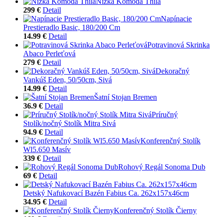
Nízka Komoda Thila
299 €
Detail
Napínacie
Prestieradlo Basic, 180/200 Cm
14.99 €
Detail
Potravinová Skrinka
Abaco Perleťová
279 €
Detail
Dekoračný
Vankúš Eden, 50/50cm, Sivá
14.99 €
Detail
Šatní Stojan Bremen
36.9 €
Detail
Príručný
Stolík/nočný Stolík Mitra Sivá
94.9 €
Detail
Konferenčný Stolík
Wl5.650 Masív
339 €
Detail
Rohový Regál Sonoma Dub
69 €
Detail
Detský Nafukovací Bazén Fabius Ca. 262x157x46cm
34.95 €
Detail
Konferenčný Stolík Čierny