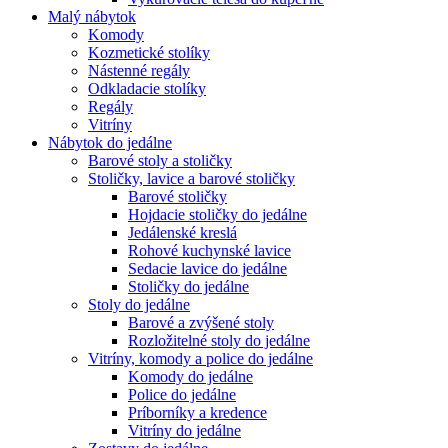
Malý nábytok
Komody
Kozmetické stolíky
Nástenné regály
Odkladacie stolíky
Regály
Vitríny
Nábytok do jedálne
Barové stoly a stoličky
Stoličky, lavice a barové stoličky
Barové stoličky
Hojdacie stoličky do jedálne
Jedálenské kreslá
Rohové kuchynské lavice
Sedacie lavice do jedálne
Stoličky do jedálne
Stoly do jedálne
Barové a zvýšené stoly
Rozložitelné stoly do jedálne
Vitríny, komody a police do jedálne
Komody do jedálne
Police do jedálne
Príborníky a kredence
Vitríny do jedálne