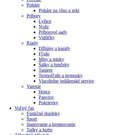
Poháre
Poháre na víno a sekt
Príbory
Lyžice
Nože
Príborové sady
Vidličky
Riady
Džbány a karafy
Fľaše
Misy a misky
Šálky a hrnčeky
Taniere
Termofľaše a termosky
Viacdielne jedálenské servisy
Varenie
Hrnce
Panvice
Pokrievky
Voľný čas
Funkčné doplnky
Šport
Stanovanie a kempovanie
Tašky a kufre