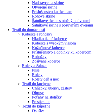
Nadstavce na skrine
Otvorené skrine
Príslušenstvo ku skriniam
Rohové skrine
Šatníkové skrine s otočnými dverami
Šatníkové skrine s posuvnými dverami
Textil do domácnosti
Koberce a rohožky
Hladko tkané koberce
Koberce s vysokým vlasom
Kožušinové koberce
Príslušenstvo a doplnky ku kobercom
Rohožky
Zošívané koberce
Rolety a žáluzie
Plisé
Rolety
Rolety deň a noc
Textil do kuchyne
Chňapky, utierky, zástery
Obrusy
Poťahy na stoličky
Prestieranie
Textil do kúpeľne
Osušky