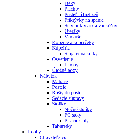
Deky
Plachty
Posteľná bielizeň
Prikrývky na spanie
Sety prikrývok a vankúšov
Uteráky
Vankúše
Koberce a koberčeky
Kúpeľňa
Stojany na kefky
Osvetlenie
Lampy
Úložné boxy
Nábytok
Matrace
Postele
Rošty do postelí
Sedacie súpravy
Stolíky
Nočné stolíky
PC stoly
Písacie stoly
Taburetky
Hobby
Chovateľstvo