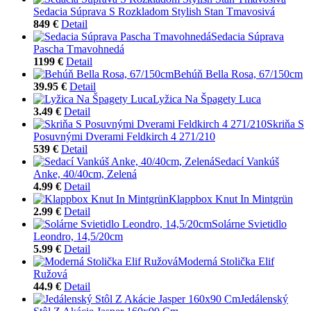
Sedacia Súprava S Rozkladom Stylish Stan Tmavosivá
849 €
Detail
Sedacia Súprava
Pascha Tmavohnedá
1199 €
Detail
Behúň Bella Rosa, 67/150cm
39.95 €
Detail
Lyžica Na Špagety Luca
3.49 €
Detail
Skriňa S
Posuvnými Dverami Feldkirch 4 271/210
539 €
Detail
Sedací Vankúš
Anke, 40/40cm, Zelená
4.99 €
Detail
Klappbox Knut In Mintgrün
2.99 €
Detail
Solárne Svietidlo
Leondro, 14,5/20cm
5.99 €
Detail
Moderná Stolička Elif
Ružová
44.9 €
Detail
Jedálenský