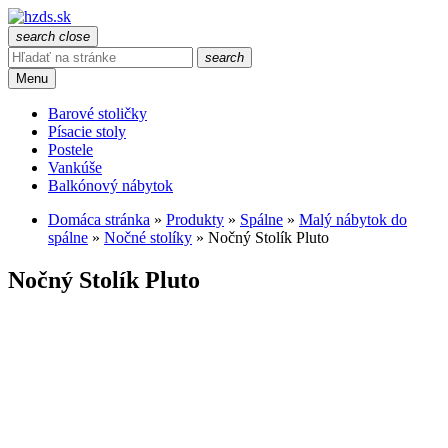
search
close
search
Menu
Barové stoličky
Písacie stoly
Postele
Vankúše
Balkónový nábytok
Domáca stránka
»
Produkty
»
Spálne
»
Malý nábytok do
spálne
»
Nočné stolíky
»
Nočný Stolík Pluto
Nočný Stolík Pluto