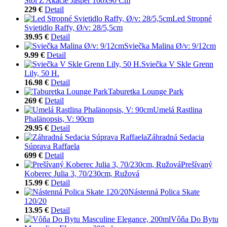
Stôl Z Akácie Jasper 160x90 Cm
229 €
Detail
Led Stropné
Svietidlo Raffy, Ø/v: 28/5,5cm
39.95 €
Detail
Sviečka Malina Ø/v: 9/12cm
9.99 €
Detail
Sviečka V Skle Grenn
Lily, 50 H.
16.98 €
Detail
Taburetka Lounge Park
269 €
Detail
Umelá Rastlina
Phalänopsis, V: 90cm
29.95 €
Detail
Záhradná Sedacia
Súprava Raffaela
699 €
Detail
Prešívaný
Koberec Julia 3, 70/230cm, Ružová
15.99 €
Detail
Nástenná Polica Skate
120/20
13.95 €
Detail
Vôňa Do Bytu