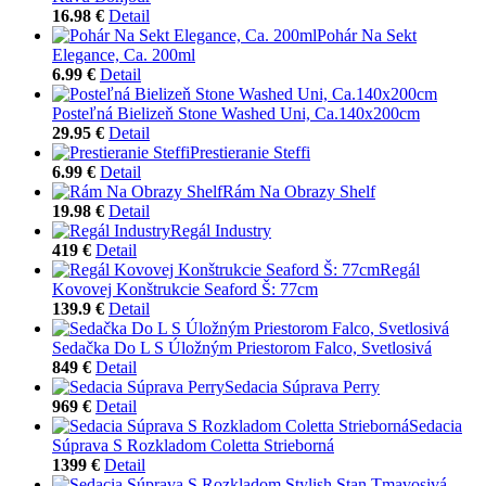
16.98 €
Detail
Pohár Na Sekt
Elegance, Ca. 200ml
6.99 €
Detail
Posteľná Bielizeň Stone Washed Uni, Ca.140x200cm
29.95 €
Detail
Prestieranie Steffi
6.99 €
Detail
Rám Na Obrazy Shelf
19.98 €
Detail
Regál Industry
419 €
Detail
Regál
Kovovej Konštrukcie Seaford Š: 77cm
139.9 €
Detail
Sedačka Do L S Úložným Priestorom Falco, Svetlosivá
849 €
Detail
Sedacia Súprava Perry
969 €
Detail
Sedacia
Súprava S Rozkladom Coletta Strieborná
1399 €
Detail