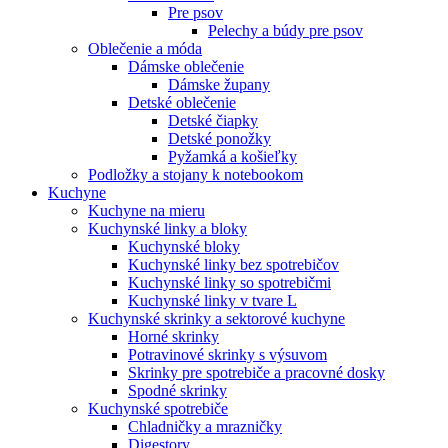
Pre psov
Pelechy a búdy pre psov
Oblečenie a móda
Dámske oblečenie
Dámske župany
Detské oblečenie
Detské čiapky
Detské ponožky
Pyžamká a košieľky
Podložky a stojany k notebookom
Kuchyne
Kuchyne na mieru
Kuchynské linky a bloky
Kuchynské bloky
Kuchynské linky bez spotrebičov
Kuchynské linky so spotrebičmi
Kuchynské linky v tvare L
Kuchynské skrinky a sektorové kuchyne
Horné skrinky
Potravinové skrinky s výsuvom
Skrinky pre spotrebiče a pracovné dosky
Spodné skrinky
Kuchynské spotrebiče
Chladničky a mrazničky
Digestory