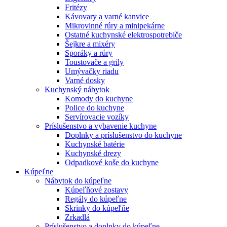
Fritézy
Kávovary a varné kanvice
Mikrovlnné rúry a minipekárne
Ostatné kuchynské elektrospotrebiče
Šejkre a mixéry
Sporáky a rúry
Toustovače a grily
Umývačky riadu
Varné dosky
Kuchynský nábytok
Komody do kuchyne
Police do kuchyne
Servírovacie vozíky
Príslušenstvo a vybavenie kuchyne
Doplnky a príslušenstvo do kuchyne
Kuchynské batérie
Kuchynské drezy
Odpadkové koše do kuchyne
Kúpeľne
Nábytok do kúpeľne
Kúpeľňové zostavy
Regály do kúpeľne
Skrinky do kúpeľňe
Zrkadlá
Príslušenstvo a doplnky do kúpeľne