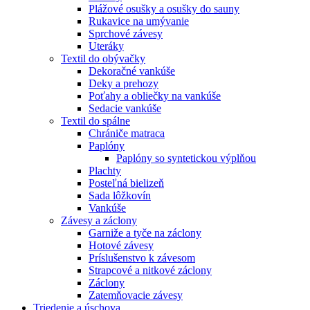
Plážové osušky a osušky do sauny
Rukavice na umývanie
Sprchové závesy
Uteráky
Textil do obývačky
Dekoračné vankúše
Deky a prehozy
Poťahy a obliečky na vankúše
Sedacie vankúše
Textil do spálne
Chrániče matraca
Paplóny
Paplóny so syntetickou výplňou
Plachty
Posteľná bielizeň
Sada lôžkovín
Vankúše
Závesy a záclony
Garniže a tyče na záclony
Hotové závesy
Príslušenstvo k závesom
Strapcové a nitkové záclony
Záclony
Zatemňovacie závesy
Triedenie a úschova