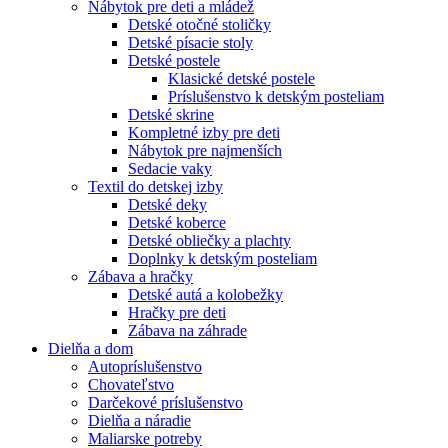
Nábytok pre deti a mládež
Detské otočné stoličky
Detské písacie stoly
Detské postele
Klasické detské postele
Príslušenstvo k detským posteliam
Detské skrine
Kompletné izby pre deti
Nábytok pre najmenších
Sedacie vaky
Textil do detskej izby
Detské deky
Detské koberce
Detské obliečky a plachty
Doplnky k detským posteliam
Zábava a hračky
Detské autá a kolobežky
Hračky pre deti
Zábava na záhrade
Dielňa a dom
Autopríslušenstvo
Chovateľstvo
Darčekové príslušenstvo
Dielňa a náradie
Maliarske potreby