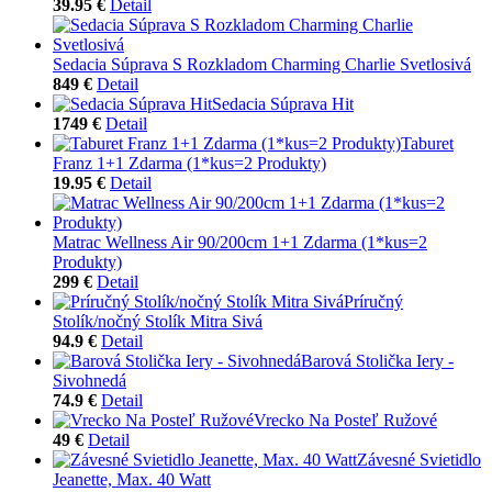
39.95 €
Detail
Sedacia Súprava S Rozkladom Charming Charlie Svetlosivá
849 €
Detail
Sedacia Súprava Hit
1749 €
Detail
Taburet
Franz 1+1 Zdarma (1*kus=2 Produkty)
19.95 €
Detail
Matrac Wellness Air 90/200cm 1+1 Zdarma (1*kus=2
Produkty)
299 €
Detail
Príručný
Stolík/nočný Stolík Mitra Sivá
94.9 €
Detail
Barová Stolička Iery -
Sivohnedá
74.9 €
Detail
Vrecko Na Posteľ Ružové
49 €
Detail
Závesné Svietidlo
Jeanette, Max. 40 Watt