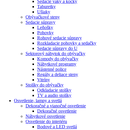
Sedacie vaky a kocky
Taburetky
Ušiaky
Obývačkové steny
Sedacie súpravy
Leňošky
Pohovky
Rohové sedacie súpravy
Rozkladacie pohovky a sedačky
Sedacie súpravy do U
Sektorový nábytok do obývačky
Komody do obývačky
Nábytkové programy
Nástenné police
Regály a deliace steny
Vitríny
Stolíky do obývačky
Odkladacie stolíky
TV a audio stolíky
Osvetlenie, lampy a svetlá
Dekoračné a vianočné osvetlenie
Dekoračné osvetlenie
Nábytkové osvetlenie
Osvetlenie do interiéru
Bodové a LED svetlá