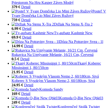
Priestorom Na Hru Kasper Záves Modrý
379 €
Detail
Posteľ V
Tvare Domčeka Lio Mini Záves Ružový
759 €
Detail
Držiak Na Stenu X-Tra 2
6.99 €
Detail
Tv-aufsatz Kashmir New
69.9 €
Detail
Dóza Na Potraviny Svea - 1l
14.99 €
Detail
Rukavica Na Umývanie Melanie, 16/21 Cm, Červená
0.5 €
Detail
Tkaný Koberec
Mississippi 1, 80/150cm
21.95 €
Detail
Koberec S Vysokým Vlasom Nemo 2, 60/180cm, Sivá
24.95 €
Detail
Komoda Sandy
169 €
Detail
Komoda Q-Big New Qbk03
249 €
Detail
Konferenčný Stolík Twister