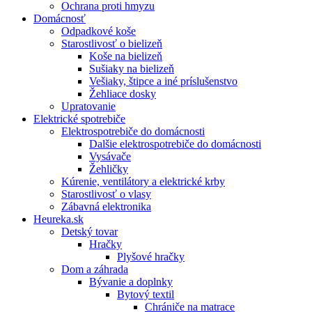
Ochrana proti hmyzu
Domácnosť
Odpadkové koše
Starostlivosť o bielizeň
Koše na bielizeň
Sušiaky na bielizeň
Vešiaky, štipce a iné príslušenstvo
Žehliace dosky
Upratovanie
Elektrické spotrebiče
Elektrospotrebiče do domácnosti
Dalšie elektrospotrebiče do domácnosti
Vysávače
Žehličky
Kúrenie, ventilátory a elektrické krby
Starostlivosť o vlasy
Zábavná elektronika
Heureka.sk
Detský tovar
Hračky
Plyšové hračky
Dom a záhrada
Bývanie a doplnky
Bytový textil
Chrániče na matrace