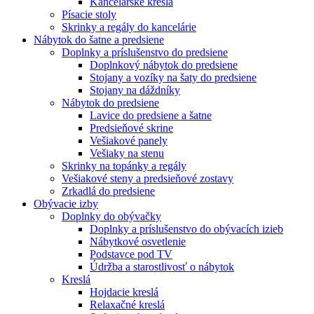
Kancelárske kreslá
Písacie stoly
Skrinky a regály do kancelárie
Nábytok do šatne a predsiene
Doplnky a príslušenstvo do predsiene
Doplnkový nábytok do predsiene
Stojany a vozíky na šaty do predsiene
Stojany na dáždníky
Nábytok do predsiene
Lavice do predsiene a šatne
Predsieňové skrine
Vešiakové panely
Vešiaky na stenu
Skrinky na topánky a regály
Vešiakové steny a predsieňové zostavy
Zrkadlá do predsiene
Obývacie izby
Doplnky do obývačky
Doplnky a príslušenstvo do obývacích izieb
Nábytkové osvetlenie
Podstavce pod TV
Údržba a starostlivosť o nábytok
Kreslá
Hojdacie kreslá
Relaxačné kreslá