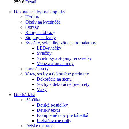
259 €
Detail
Dekorácie a bytové doplnky
Hodiny
Obaly na kvetináče
Obrazy
Rámy na obrazy
Stojany na kvety
Sviečky, svietniky, vône a aromalampy
LED-sviečky
Sviečky
Svietniky a stojany na sviečky
Vône a aromalampy
Umelé kvety
Vázy, sochy a dekoračné predmety
Dekorácie na stenu
Sochy a dekoračné predmety
Vázy
Detská izba
Bábätká
Detské postieľky
Detský textil
Kompletné izby pre bábätká
Prebaľovacie pulty
Detské matrace