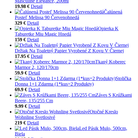
Masculine Elegance, 200ml
19.98 €
Detail
Čalúnená
Posteľ Melissa 90 Červenohnedá
329 €
Detail
Opierka K
Taburetke Miu Magic Hnedá
159 €
Detail
Držiak Na Toaletný Papier Vyrobené Z Kovu V Čiernej
17.95 €
Detail
Tkaný Koberec
Marmor 2, 120/170cm
59.9 €
Detail
Stolička
Donna 1+1 Zdarma (1*kus=2 Produkty)
69.9 €
Detail
Záves S Krúžkami
Beere, 135/255 Cm
9.99 €
Detail
Otočné Kreslo
Wohnling Svetlosivé
219 €
Detail
Led Pásik Mulo, 500cm,
Biela