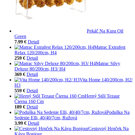
Pekáč Na Kura Oil
Green
7.99 €
Detail
Matrac Extrafest
Relax 120/200cm, H4
259 €
Detail
Matrac Silvy
Deluxe 80/200cm, H3/ H4
369 €
Detail
Vita Home 140/200cm, H2/
H3
559 €
Detail
Herný Stôl Tezaur
Čierna 160 Cm
189 €
Detail
Poduška Na
Sedenie Elli, 40/40/7cm, Ružová
3.99 €
Detail
Cestovný Hrnček Na
Kávu Bonjour