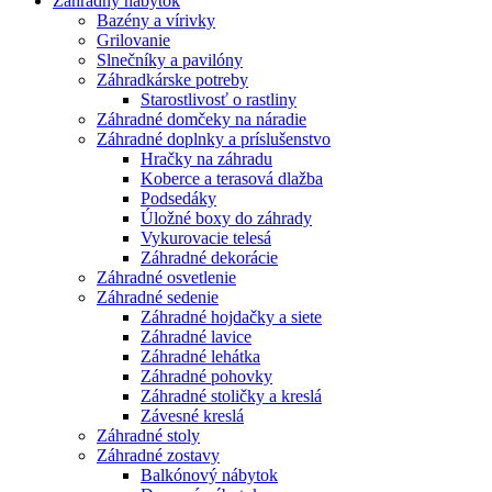
Záhradný nábytok
Bazény a vírivky
Grilovanie
Slnečníky a pavilóny
Záhradkárske potreby
Starostlivosť o rastliny
Záhradné domčeky na náradie
Záhradné doplnky a príslušenstvo
Hračky na záhradu
Koberce a terasová dlažba
Podsedáky
Úložné boxy do záhrady
Vykurovacie telesá
Záhradné dekorácie
Záhradné osvetlenie
Záhradné sedenie
Záhradné hojdačky a siete
Záhradné lavice
Záhradné lehátka
Záhradné pohovky
Záhradné stoličky a kreslá
Závesné kreslá
Záhradné stoly
Záhradné zostavy
Balkónový nábytok