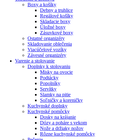
Boxy a košíky
Debny a truhlice
Regálové košíky
Skladacie boxy
Úložné boxy
Zásuvkové boxy
Ostatné organizéry
Skladovanie oblečenia
Viacúčelové vozíky
Závesné organizéry
Varenie a stolovanie
Doplnky k stolovaniu
Misky na ovocie
Podtácky
Popolníky
Servítky
Slamky na pitie
Soľničky a koreničky
Kuchynské doplnky
Kuchynské pomôcky
Dosky na krájanie
Dózy a poháre s vekom
Nože a držiaky nožov
Rôzne kuchynské pomôcky
Pečenie