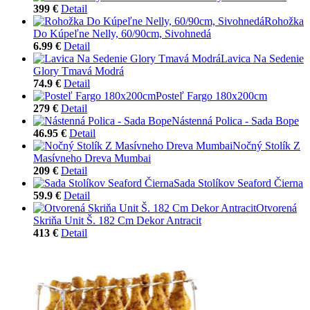
399 €
Detail
Rohožka
Do Kúpeľne Nelly, 60/90cm, Sivohnedá
6.99 €
Detail
Lavica Na Sedenie
Glory Tmavá Modrá
74.9 €
Detail
Posteľ Fargo 180x200cm
279 €
Detail
Nástenná Polica - Sada Bope
46.95 €
Detail
Nočný Stolík Z
Masívneho Dreva Mumbai
209 €
Detail
Sada Stolíkov Seaford Čierna
59.9 €
Detail
Otvorená
Skriňa Unit Š. 182 Cm Dekor Antracit
413 €
Detail