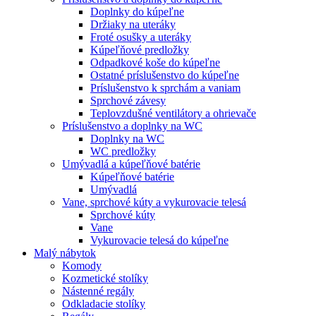
Doplnky do kúpeľne
Držiaky na uteráky
Froté osušky a uteráky
Kúpeľňové predložky
Odpadkové koše do kúpeľne
Ostatné príslušenstvo do kúpeľne
Príslušenstvo k sprchám a vaniam
Sprchové závesy
Teplovzdušné ventilátory a ohrievače
Príslušenstvo a doplnky na WC
Doplnky na WC
WC predložky
Umývadlá a kúpeľňové batérie
Kúpeľňové batérie
Umývadlá
Vane, sprchové kúty a vykurovacie telesá
Sprchové kúty
Vane
Vykurovacie telesá do kúpeľne
Malý nábytok
Komody
Kozmetické stolíky
Nástenné regály
Odkladacie stolíky