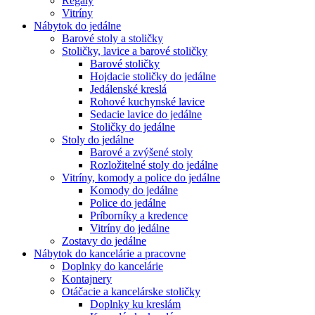
Regály
Vitríny
Nábytok do jedálne
Barové stoly a stoličky
Stoličky, lavice a barové stoličky
Barové stoličky
Hojdacie stoličky do jedálne
Jedálenské kreslá
Rohové kuchynské lavice
Sedacie lavice do jedálne
Stoličky do jedálne
Stoly do jedálne
Barové a zvýšené stoly
Rozložitelné stoly do jedálne
Vitríny, komody a police do jedálne
Komody do jedálne
Police do jedálne
Príborníky a kredence
Vitríny do jedálne
Zostavy do jedálne
Nábytok do kancelárie a pracovne
Doplnky do kancelárie
Kontajnery
Otáčacie a kancelárske stoličky
Doplnky ku kreslám