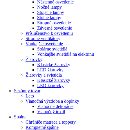
Nástenné osvetlenie
Nočné lampy
Stojacie lampy
Stolné lampy
Stropné osvetlenie
Závesné osvetlenie
Príslušenstvo k osvetleniu
Stropné ventilátory
Vonkajšie osvetlenie
Solárne svietidlá
Vonkajšie svietidlá na elektrinu
Žiarovky
Klasické žiarovky
LED žiarovky
Žiarovky a svietidlá
Klasické žiarovky
LED žiarovky
Sezónny tovar
Leto
Vianočná výzdoba a doplnky
Vianočné dekorácie
Vianočný textil
Spálne
Chrániče matraca a toppery
Kompletné spálne