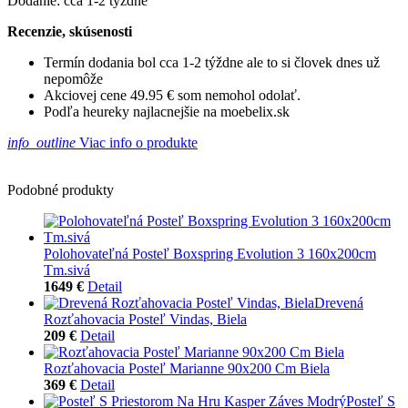
Dodanie: cca 1-2 týždne
Recenzie, skúsenosti
Termín dodania bol cca 1-2 týždne ale to si človek dnes už
nepomôže
Akciovej cene 49.95 € som nemohol odolať.
Podľa heureky najlacnejšie na moebelix.sk
info_outline
Viac info o produkte
Podobné produkty
Polohovateľná Posteľ Boxspring Evolution 3 160x200cm
Tm.sivá
1649 €
Detail
Drevená
Rozťahovacia Posteľ Vindas, Biela
209 €
Detail
Rozťahovacia Posteľ Marianne 90x200 Cm Biela
369 €
Detail
Posteľ S