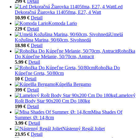
299 €
Detail
Led
Dekoračná Žiarovka 11405fma, E27, 4 Watt
10.99 €
Detail
Komoda Lario
229 €
Detail
Umelá
Kožušina Marina, 90/60cm, Sivohnedá
18.98 €
Detail
Rohožka
Do Kúpeľne Melanie, 50/70cm, Antracit
5.99 €
Detail
Rohožka Do
Kúpeľne Greta, 50/80cm
10 €
Detail
Kúpelňa Bergamo
399 €
Detail
Lamelový
Rošt Body Star 90x200 Cm Do 180kg
199 €
Detail
Misa Shades Of
Summer, Ø: 14,8cm
3.99 €
Detail
Nástenný Regál Joliet
23.95 €
Detail