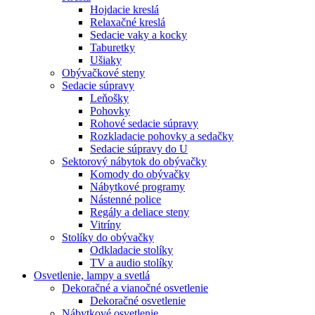
Hojdacie kreslá
Relaxačné kreslá
Sedacie vaky a kocky
Taburetky
Ušiaky
Obývačkové steny
Sedacie súpravy
Leňošky
Pohovky
Rohové sedacie súpravy
Rozkladacie pohovky a sedačky
Sedacie súpravy do U
Sektorový nábytok do obývačky
Komody do obývačky
Nábytkové programy
Nástenné police
Regály a deliace steny
Vitríny
Stolíky do obývačky
Odkladacie stolíky
TV a audio stolíky
Osvetlenie, lampy a svetlá
Dekoračné a vianočné osvetlenie
Dekoračné osvetlenie
Nábytkové osvetlenie