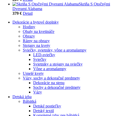
Skriňa S Otočnými
Dverami Alabama
379 €
Detail
Dekorácie a bytové doplnky
Hodiny
Obaly na kvetináče
Obrazy
Rámy na obrazy
Stojany na kvety
Sviečky, svietniky, vône a aromalampy
LED-sviečky
Sviečky
Svietniky a stojany na sviečky
Vône a aromalampy
Umelé kvety
Vázy, sochy a dekoračné predmety
Dekorácie na stenu
Sochy a dekoračné predmety
Vázy
Detská izba
Bábätká
Detské postieľky
Detský textil
Kompletné izby pre bábätká