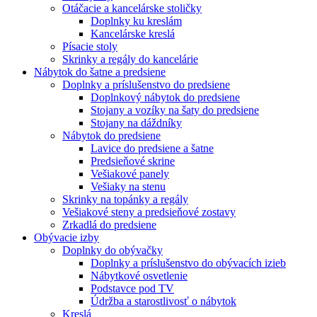
Otáčacie a kancelárske stoličky
Doplnky ku kreslám
Kancelárske kreslá
Písacie stoly
Skrinky a regály do kancelárie
Nábytok do šatne a predsiene
Doplnky a príslušenstvo do predsiene
Doplnkový nábytok do predsiene
Stojany a vozíky na šaty do predsiene
Stojany na dáždníky
Nábytok do predsiene
Lavice do predsiene a šatne
Predsieňové skrine
Vešiakové panely
Vešiaky na stenu
Skrinky na topánky a regály
Vešiakové steny a predsieňové zostavy
Zrkadlá do predsiene
Obývacie izby
Doplnky do obývačky
Doplnky a príslušenstvo do obývacích izieb
Nábytkové osvetlenie
Podstavce pod TV
Údržba a starostlivosť o nábytok
Kreslá