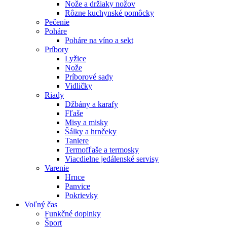
Nože a držiaky nožov
Rôzne kuchynské pomôcky
Pečenie
Poháre
Poháre na víno a sekt
Príbory
Lyžice
Nože
Príborové sady
Vidličky
Riady
Džbány a karafy
Fľaše
Misy a misky
Šálky a hrnčeky
Taniere
Termofľaše a termosky
Viacdielne jedálenské servisy
Varenie
Hrnce
Panvice
Pokrievky
Voľný čas
Funkčné doplnky
Šport