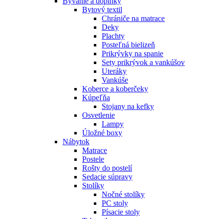
Bývanie a doplnky
Bytový textil
Chrániče na matrace
Deky
Plachty
Posteľná bielizeň
Prikrývky na spanie
Sety prikrývok a vankúšov
Uteráky
Vankúše
Koberce a koberčeky
Kúpeľňa
Stojany na kefky
Osvetlenie
Lampy
Úložné boxy
Nábytok
Matrace
Postele
Rošty do postelí
Sedacie súpravy
Stolíky
Nočné stolíky
PC stoly
Písacie stoly