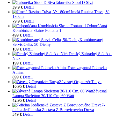
Taburetka Stool D Sivá
39.9 €
Detail
Umelá Rastina Tráva, V:
180cm
79.9 €
Detail
Odporúčaná
Kombinácia Skrine Fontana 1
499 €
Detail
Kombinovaný
Servis Celia, 50-Dielny
109 €
Detail
Detský Záhradný Stôl Axi
Nick
199 €
Detail
Extravagantná Pohovka
Athina
899 €
Detail
Závesný Organizér Tanya
10.95 €
Detail
Závesná
Lampa Skeletton 30/110 Cm, 60 Watt
42.95 €
Detail
7-
dielna Jedálenská Zostava Z Borovicového Dreva
549 €
Detail