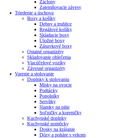
Záclony
Zatemňovacie závesy
Triedenie a úschova
Boxy a košíky
Debny a truhlice
Regálové košíky
Skladacie boxy
Úložné boxy
Zásuvkové boxy
Ostatné organizéry
Skladovanie oblečenia
Viacúčelové vozíky
Závesné organizéry
Varenie a stolovanie
Doplnky k stolovaniu
Misky na ovocie
Podtácky
Popolníky
Servítky
Slamky na pitie
Soľničky a koreničky
Kuchynské doplnky
Kuchynské pomôcky
Dosky na krájanie
Dózy a poháre s vekom