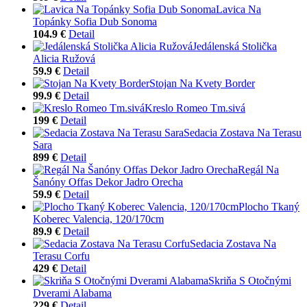
Lavica Na
Topánky Sofia Dub Sonoma
104.9 €
Detail
Jedálenská Stolička
Alicia Ružová
59.9 €
Detail
Stojan Na Kvety Border
99.9 €
Detail
Kreslo Romeo Tm.sivá
199 €
Detail
Sedacia Zostava Na Terasu
Sara
899 €
Detail
Regál Na
Šanóny Offas Dekor Jadro Orecha
59.9 €
Detail
Plocho Tkaný
Koberec Valencia, 120/170cm
89.9 €
Detail
Sedacia Zostava Na
Terasu Corfu
429 €
Detail
Skriňa S Otočnými
Dverami Alabama
229 €
Detail