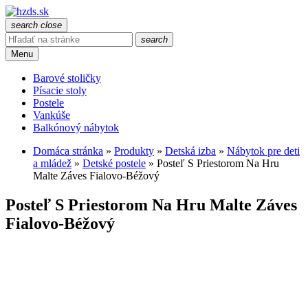
search
close
search
Menu
Barové stoličky
Písacie stoly
Postele
Vankúše
Balkónový nábytok
Domáca stránka
»
Produkty
»
Detská izba
»
Nábytok pre deti
a mládež
»
Detské postele
»
Posteľ S Priestorom Na Hru
Malte Záves Fialovo-Béžový
Posteľ S Priestorom Na Hru Malte Záves
Fialovo-Béžový