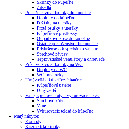
Skrinky do kúpeľňe
Zrkadlá
Príslušenstvo a doplnky do kúpeľne
Doplnky do kúpeľne
Držiaky na uteráky
Froté osušky a uteráky
Kúpeľňové predložky
Odpadkové koše do kúpeľne
Ostatné príslušenstvo do kúpeľne
Príslušenstvo k sprchám a vaniam
Sprchové závesy
Teplovzdušné ventilátory a ohrievače
Príslušenstvo a doplnky na WC
Doplnky na WC
WC predložky
Umývadlá a kúpeľňové batérie
Kúpeľňové batérie
Umývadlá
Vane, sprchové kúty a vykurovacie telesá
Sprchové kúty
Vane
Vykurovacie telesá do kúpeľne
Malý nábytok
Komody
Kozmetické stolíky