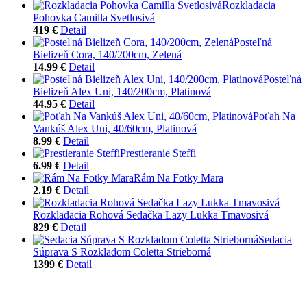
Rozkladacia
Pohovka Camilla Svetlosivá
419 €
Detail
Posteľná
Bielizeň Cora, 140/200cm, Zelená
14.99 €
Detail
Posteľná
Bielizeň Alex Uni, 140/200cm, Platinová
44.95 €
Detail
Poťah Na
Vankúš Alex Uni, 40/60cm, Platinová
8.99 €
Detail
Prestieranie Steffi
6.99 €
Detail
Rám Na Fotky Mara
2.19 €
Detail
Rozkladacia Rohová Sedačka Lazy Lukka Tmavosivá
829 €
Detail
Sedacia
Súprava S Rozkladom Coletta Strieborná
1399 €
Detail