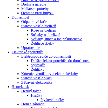
Dielňa a náradie
Maliarske potreby
Ochrana proti hmyzu
Domácnosť
Odpadkové koše
Starostlivosť o bielizeň
Koše na bielizeň
Sušiaky na bielizeň
Vešiaky, štipce a iné príslušenstvo
Žehliace dosky
Upratovanie
Elektrické spotrebiče
Elektrospotrebiče do domácnosti
Dalšie elektrospotrebiče do domácnosti
Vysávače
Žehličky
Kúrenie, ventilátory a elektrické krby
Starostlivosť o vlasy
Zábavná elektronika
Heureka.sk
Detský tovar
Hračky
Plyšové hračky
Dom a záhrada