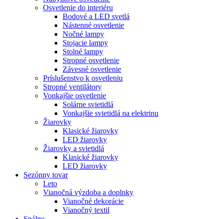
Osvetlenie do interiéru
Bodové a LED svetlá
Nástenné osvetlenie
Nočné lampy
Stojacie lampy
Stolné lampy
Stropné osvetlenie
Závesné osvetlenie
Príslušenstvo k osvetleniu
Stropné ventilátory
Vonkajšie osvetlenie
Solárne svietidlá
Vonkajšie svietidlá na elektrinu
Žiarovky
Klasické žiarovky
LED žiarovky
Žiarovky a svietidlá
Klasické žiarovky
LED žiarovky
Sezónny tovar
Leto
Vianočná výzdoba a doplnky
Vianočné dekorácie
Vianočný textil
Spálne