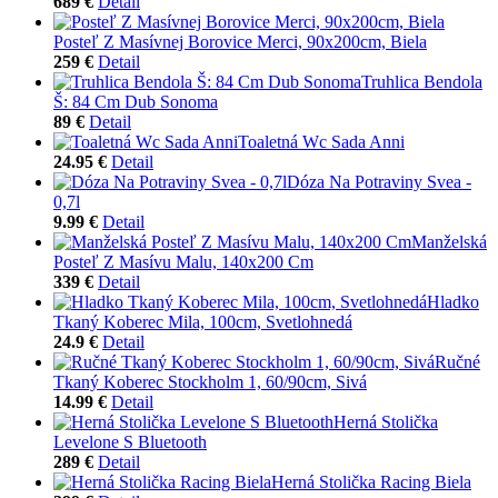
689 €
Detail
Posteľ Z Masívnej Borovice Merci, 90x200cm, Biela
259 €
Detail
Truhlica Bendola
Š: 84 Cm Dub Sonoma
89 €
Detail
Toaletná Wc Sada Anni
24.95 €
Detail
Dóza Na Potraviny Svea -
0,7l
9.99 €
Detail
Manželská
Posteľ Z Masívu Malu, 140x200 Cm
339 €
Detail
Hladko
Tkaný Koberec Mila, 100cm, Svetlohnedá
24.9 €
Detail
Ručné
Tkaný Koberec Stockholm 1, 60/90cm, Sivá
14.99 €
Detail
Herná Stolička
Levelone S Bluetooth
289 €
Detail
Herná Stolička Racing Biela