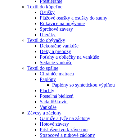
Prestieranie
Textil do kúpeľne
Osušky
Plážové osušky a osušky do sauny
Rukavice na umývanie
Sprchové závesy
Uteráky
Textil do obývačky
Dekoračné vankúše
Deky a prehozy
Poťahy a obliečky na vankúše
Sedacie vankúše
Textil do spálne
Chrániče matraca
Paplóny
Paplóny so syntetickou výplňou
Plachty
Posteľná bielizeň
Sada lôžkovín
Vankúše
Závesy a záclony
Garniže a tyče na záclony
Hotové závesy
Príslušenstvo k závesom
Strapcové a nitkové záclony