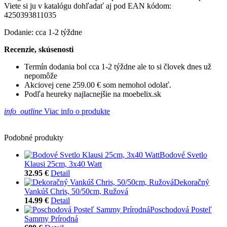
Viete si ju v katalógu dohľadať aj pod EAN kódom:
4250393811035
Dodanie: cca 1-2 týždne
Recenzie, skúsenosti
Termín dodania bol cca 1-2 týždne ale to si človek dnes už
nepomôže
Akciovej cene 259.00 € som nemohol odolať.
Podľa heureky najlacnejšie na moebelix.sk
info_outline
Viac info o produkte
Podobné produkty
Bodové Svetlo
Klausi 25cm, 3x40 Watt
32.95 €
Detail
Dekoračný
Vankúš Chris, 50/50cm, Ružová
14.99 €
Detail
Poschodová Posteľ
Sammy Prírodná