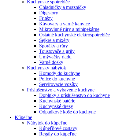
Kuchynské spotrebiče
Chladničky a mrazničky
Digestory
Fritézy
Kávovary a varné kanvice
Mikrovlnné rúry a minipekárne
Ostatné kuchynské elektrospotrebiče
Šejkre a mixéry
Sporáky a rúry
Toustovače a grily
Umývačky riadu
Varné dosky
Kuchynský nábytok
Komody do kuchyne
Police do kuchyne
Servírovacie vozíky
Príslušenstvo a vybavenie kuchyne
Doplnky a príslušenstvo do kuchyne
Kuchynské batérie
Kuchynské drezy
Odpadkové koše do kuchyne
Kúpeľne
Nábytok do kúpeľne
Kúpeľňové zostavy
Regály do kúpeľne