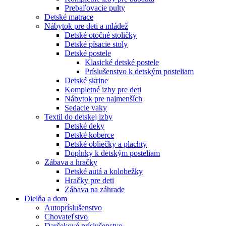
Prebaľovacie pulty
Detské matrace
Nábytok pre deti a mládež
Detské otočné stoličky
Detské písacie stoly
Detské postele
Klasické detské postele
Príslušenstvo k detským posteliam
Detské skrine
Kompletné izby pre deti
Nábytok pre najmenších
Sedacie vaky
Textil do detskej izby
Detské deky
Detské koberce
Detské obliečky a plachty
Doplnky k detským posteliam
Zábava a hračky
Detské autá a kolobežky
Hračky pre deti
Zábava na záhrade
Dielňa a dom
Autopríslušenstvo
Chovateľstvo
Darčekové príslušenstvo