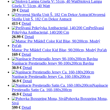
Stolová Lampa
Gisela V: 51cm, 40 Watt
20 €
Detail
Otvorená
Skriňa Unit Š. 182 Cm Dekor Antracit
413 €
Detail
Prešívaná
Prikrývka Antibacterial, 140/200 Cm
26.99 €
Detail
Matrac Pre Mládež Color Kid Blue, 90/200cm, Modrý Poťah
169 €
Detail
Napínacie Prestieradlo Jersey 90-100x200cm Bavlna
30.9 €
Detail
Napínacie Prestieradlo Jersey Ca. 160-180x200cm
36.9 €
Detail
Napínacie
Prestieradlo Satin Ca. 160-180x200cm
46.9 €
Detail
Pohovka Boxspring Mona,
Sivá
599 €
Detail