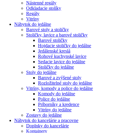
Nástenné regály
Odkladacie stolíky
Regály
Vitríny
Nábytok do jedálne
Barové stoly a stoličky
Stoličky, lavice a barové stoličky
Barové stoličky
Hojdacie stoličky do jedálne
Jedálenské kreslá
Rohové kuchynské lavice
Sedacie lavice do jedálne
Stoličky do jedálne
Stoly do jedálne
Barové a zvýšené stoly
Rozložitelné stoly do jedálne
Vitríny, komody a police do jedálne
Komody do jedálne
Police do jedálne
Príborníky a kredence
Vitríny do jedálne
Zostavy do jedálne
Nábytok do kancelárie a pracovne
Doplnky do kancelárie
Kontajnery