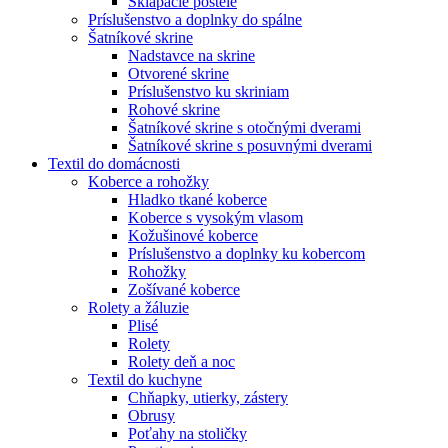
Sklápacie postele
Príslušenstvo a doplnky do spálne
Šatníkové skrine
Nadstavce na skrine
Otvorené skrine
Príslušenstvo ku skriniam
Rohové skrine
Šatníkové skrine s otočnými dverami
Šatníkové skrine s posuvnými dverami
Textil do domácnosti
Koberce a rohožky
Hladko tkané koberce
Koberce s vysokým vlasom
Kožušinové koberce
Príslušenstvo a doplnky ku kobercom
Rohožky
Zošívané koberce
Rolety a žáluzie
Plisé
Rolety
Rolety deň a noc
Textil do kuchyne
Chňapky, utierky, zástery
Obrusy
Poťahy na stoličky