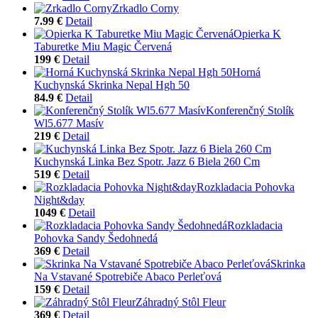
Zrkadlo Corny
7.99 €
Detail
Opierka K
Taburetke Miu Magic Červená
199 €
Detail
Horná
Kuchynská Skrinka Nepal Hgh 50
84.9 €
Detail
Konferenčný Stolík
Wl5.677 Masív
219 €
Detail
Kuchynská Linka Bez Spotr. Jazz 6 Biela 260 Cm
519 €
Detail
Rozkladacia Pohovka
Night&day
1049 €
Detail
Rozkladacia
Pohovka Sandy Šedohnedá
369 €
Detail
Skrinka
Na Vstavané Spotrebiče Abaco Perleťová
159 €
Detail
Záhradný Stôl Fleur
369 €
Detail