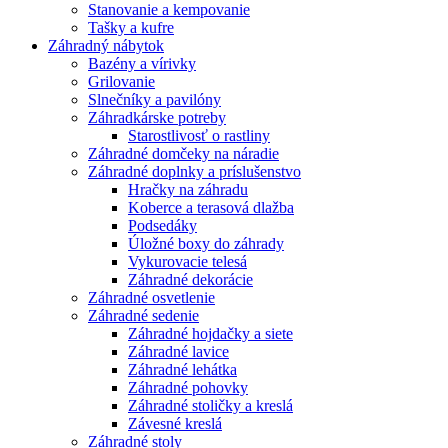
Stanovanie a kempovanie
Tašky a kufre
Záhradný nábytok
Bazény a vírivky
Grilovanie
Slnečníky a pavilóny
Záhradkárske potreby
Starostlivosť o rastliny
Záhradné domčeky na náradie
Záhradné doplnky a príslušenstvo
Hračky na záhradu
Koberce a terasová dlažba
Podsedáky
Úložné boxy do záhrady
Vykurovacie telesá
Záhradné dekorácie
Záhradné osvetlenie
Záhradné sedenie
Záhradné hojdačky a siete
Záhradné lavice
Záhradné lehátka
Záhradné pohovky
Záhradné stoličky a kreslá
Závesné kreslá
Záhradné stoly