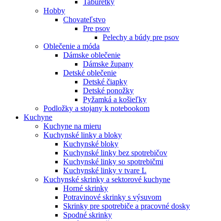
Taburetky
Hobby
Chovateľstvo
Pre psov
Pelechy a búdy pre psov
Oblečenie a móda
Dámske oblečenie
Dámske župany
Detské oblečenie
Detské čiapky
Detské ponožky
Pyžamká a košieľky
Podložky a stojany k notebookom
Kuchyne
Kuchyne na mieru
Kuchynské linky a bloky
Kuchynské bloky
Kuchynské linky bez spotrebičov
Kuchynské linky so spotrebičmi
Kuchynské linky v tvare L
Kuchynské skrinky a sektorové kuchyne
Horné skrinky
Potravinové skrinky s výsuvom
Skrinky pre spotrebiče a pracovné dosky
Spodné skrinky