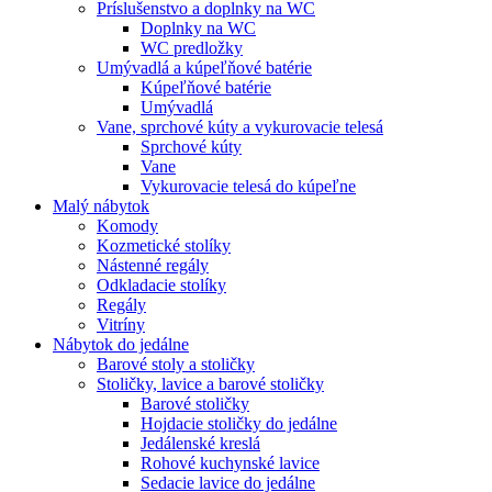
Príslušenstvo a doplnky na WC
Doplnky na WC
WC predložky
Umývadlá a kúpeľňové batérie
Kúpeľňové batérie
Umývadlá
Vane, sprchové kúty a vykurovacie telesá
Sprchové kúty
Vane
Vykurovacie telesá do kúpeľne
Malý nábytok
Komody
Kozmetické stolíky
Nástenné regály
Odkladacie stolíky
Regály
Vitríny
Nábytok do jedálne
Barové stoly a stoličky
Stoličky, lavice a barové stoličky
Barové stoličky
Hojdacie stoličky do jedálne
Jedálenské kreslá
Rohové kuchynské lavice
Sedacie lavice do jedálne