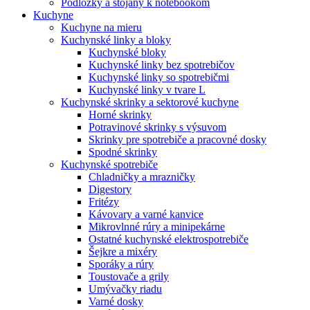
Podložky a stojany k notebookom
Kuchyne
Kuchyne na mieru
Kuchynské linky a bloky
Kuchynské bloky
Kuchynské linky bez spotrebičov
Kuchynské linky so spotrebičmi
Kuchynské linky v tvare L
Kuchynské skrinky a sektorové kuchyne
Horné skrinky
Potravinové skrinky s výsuvom
Skrinky pre spotrebiče a pracovné dosky
Spodné skrinky
Kuchynské spotrebiče
Chladničky a mrazničky
Digestory
Fritézy
Kávovary a varné kanvice
Mikrovlnné rúry a minipekárne
Ostatné kuchynské elektrospotrebiče
Šejkre a mixéry
Sporáky a rúry
Toustovače a grily
Umývačky riadu
Varné dosky