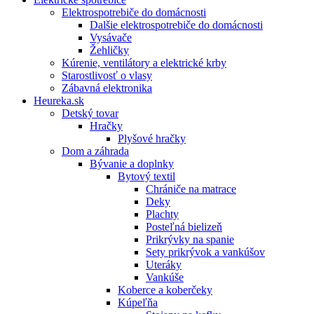
Elektrospotrebiče do domácnosti
Dalšie elektrospotrebiče do domácnosti
Vysávače
Žehličky
Kúrenie, ventilátory a elektrické krby
Starostlivosť o vlasy
Zábavná elektronika
Heureka.sk
Detský tovar
Hračky
Plyšové hračky
Dom a záhrada
Bývanie a doplnky
Bytový textil
Chrániče na matrace
Deky
Plachty
Posteľná bielizeň
Prikrývky na spanie
Sety prikrývok a vankúšov
Uteráky
Vankúše
Koberce a koberčeky
Kúpeľňa