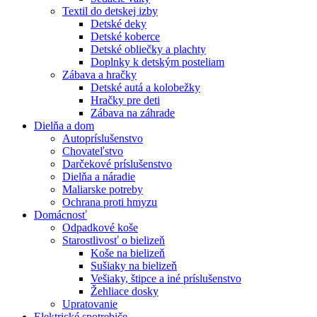
Textil do detskej izby
Detské deky
Detské koberce
Detské obliečky a plachty
Doplnky k detským posteliam
Zábava a hračky
Detské autá a kolobežky
Hračky pre deti
Zábava na záhrade
Dielňa a dom
Autopríslušenstvo
Chovateľstvo
Darčekové príslušenstvo
Dielňa a náradie
Maliarske potreby
Ochrana proti hmyzu
Domácnosť
Odpadkové koše
Starostlivosť o bielizeň
Koše na bielizeň
Sušiaky na bielizeň
Vešiaky, štipce a iné príslušenstvo
Žehliace dosky
Upratovanie
Elektrické spotrebiče