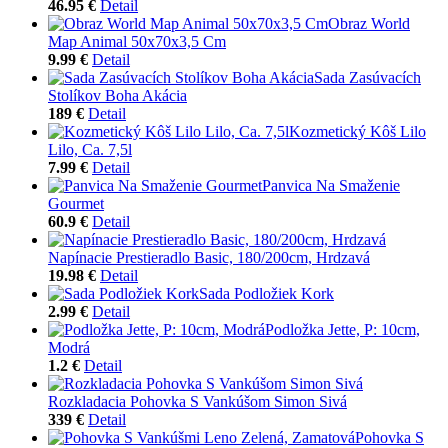
46.95 €
Detail
Obraz World
Map Animal 50x70x3,5 Cm
9.99 €
Detail
Sada Zasúvacích
Stolíkov Boha Akácia
189 €
Detail
Kozmetický Kôš Lilo
Lilo, Ca. 7,5l
7.99 €
Detail
Panvica Na Smaženie
Gourmet
60.9 €
Detail
Napínacie Prestieradlo Basic, 180/200cm, Hrdzavá
19.98 €
Detail
Sada Podložiek Kork
2.99 €
Detail
Podložka Jette, P: 10cm,
Modrá
1.2 €
Detail
Rozkladacia Pohovka S Vankúšom Simon Sivá
339 €
Detail
Pohovka S