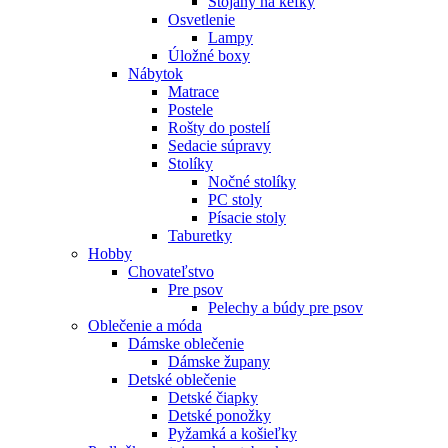
Stojany na kefky
Osvetlenie
Lampy
Úložné boxy
Nábytok
Matrace
Postele
Rošty do postelí
Sedacie súpravy
Stolíky
Nočné stolíky
PC stoly
Písacie stoly
Taburetky
Hobby
Chovateľstvo
Pre psov
Pelechy a búdy pre psov
Oblečenie a móda
Dámske oblečenie
Dámske župany
Detské oblečenie
Detské čiapky
Detské ponožky
Pyžamká a košieľky