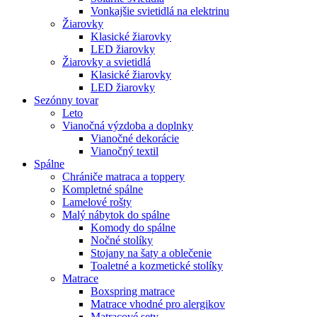
Vonkajšie svietidlá na elektrinu
Žiarovky
Klasické žiarovky
LED žiarovky
Žiarovky a svietidlá
Klasické žiarovky
LED žiarovky
Sezónny tovar
Leto
Vianočná výzdoba a doplnky
Vianočné dekorácie
Vianočný textil
Spálne
Chrániče matraca a toppery
Kompletné spálne
Lamelové rošty
Malý nábytok do spálne
Komody do spálne
Nočné stolíky
Stojany na šaty a oblečenie
Toaletné a kozmetické stolíky
Matrace
Boxspring matrace
Matrace vhodné pro alergikov
Matracové sety