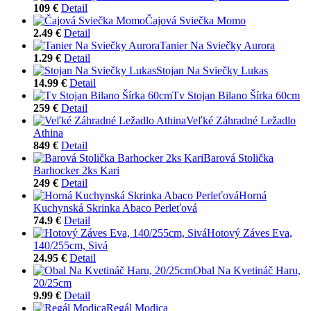
109 €
Detail
Čajová Sviečka Momo
2.49 €
Detail
Tanier Na Sviečky Aurora
1.29 €
Detail
Stojan Na Sviečky Lukas
14.99 €
Detail
Tv Stojan Bilano Šírka 60cm
259 €
Detail
Veľké Záhradné Ležadlo
Athina
849 €
Detail
Barová Stolička
Barhocker 2ks Kari
249 €
Detail
Horná
Kuchynská Skrinka Abaco Perleťová
74.9 €
Detail
Hotový Záves Eva,
140/255cm, Sivá
24.95 €
Detail
Obal Na Kvetináč Haru,
20/25cm
9.99 €
Detail
Regál Modica