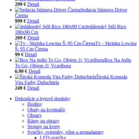
299 €
Detail
Sedacia Súprava Driver
Čierna
999 €
Detail
Jedálenský Stôl Rico
180x90 Cm
269 €
Detail
Tv - Skrinka Lowina
Š: 95 Cm Čierna
99 €
Detail
Box Na Jedlo
To Go, Objem 1l, Vr.príboru
6.99 €
Detail
Široká Komoda
Vira Farby Dubu/biela
249 €
Detail
Dekorácie a bytové doplnky
Hodiny
Obaly na kvetináče
Obrazy
Rámy na obrazy
Stojany na kvety
Sviečky, svietniky, vône a aromalampy
LED-sviečky