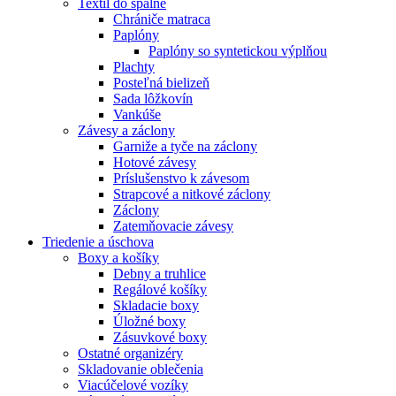
Textil do spálne
Chrániče matraca
Paplóny
Paplóny so syntetickou výplňou
Plachty
Posteľná bielizeň
Sada lôžkovín
Vankúše
Závesy a záclony
Garniže a tyče na záclony
Hotové závesy
Príslušenstvo k závesom
Strapcové a nitkové záclony
Záclony
Zatemňovacie závesy
Triedenie a úschova
Boxy a košíky
Debny a truhlice
Regálové košíky
Skladacie boxy
Úložné boxy
Zásuvkové boxy
Ostatné organizéry
Skladovanie oblečenia
Viacúčelové vozíky