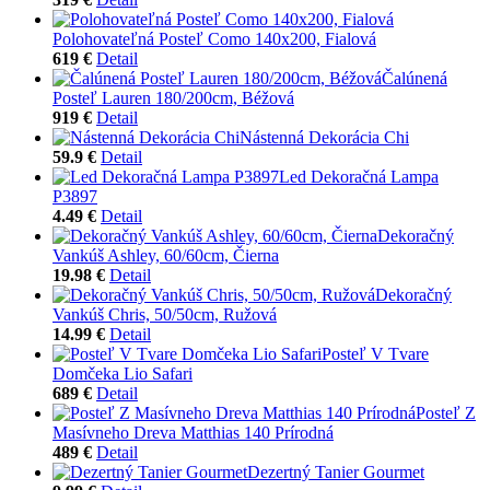
Polohovateľná Posteľ Como 140x200, Fialová
619 €
Detail
Čalúnená
Posteľ Lauren 180/200cm, Béžová
919 €
Detail
Nástenná Dekorácia Chi
59.9 €
Detail
Led Dekoračná Lampa
P3897
4.49 €
Detail
Dekoračný
Vankúš Ashley, 60/60cm, Čierna
19.98 €
Detail
Dekoračný
Vankúš Chris, 50/50cm, Ružová
14.99 €
Detail
Posteľ V Tvare
Domčeka Lio Safari
689 €
Detail
Posteľ Z
Masívneho Dreva Matthias 140 Prírodná
489 €
Detail
Dezertný Tanier Gourmet