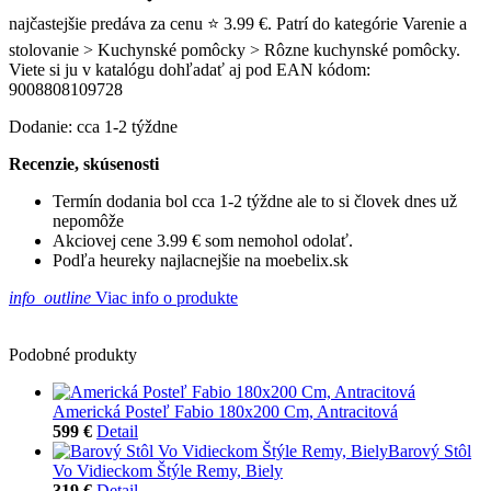
najčastejšie predáva za cenu ⭐ 3.99 €. Patrí do kategórie Varenie a
stolovanie > Kuchynské pomôcky > Rôzne kuchynské pomôcky.
Viete si ju v katalógu dohľadať aj pod EAN kódom:
9008808109728
Dodanie: cca 1-2 týždne
Recenzie, skúsenosti
Termín dodania bol cca 1-2 týždne ale to si človek dnes už
nepomôže
Akciovej cene 3.99 € som nemohol odolať.
Podľa heureky najlacnejšie na moebelix.sk
info_outline
Viac info o produkte
Podobné produkty
Americká Posteľ Fabio 180x200 Cm, Antracitová
599 €
Detail
Barový Stôl
Vo Vidieckom Štýle Remy, Biely
319 €
Detail