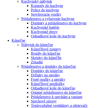
Kuchynský nábytok
Komody do kuchyne
Police do kuchyne
Servírovacie vozíky
Príslušenstvo a vybavenie kuchyne
Doplnky a príslušenstvo do kuchyne
Kuchynské batérie
Kuchynské drezy
Odpadkové koše do kuchyne
Kúpeľne
Nábytok do kúpeľne
Kúpeľňové zostavy
Regály do kúpeľne
Skrinky do kúpeľňe
Zrkadlá
Príslušenstvo a doplnky do kúpeľne
Doplnky do kúpeľne
Držiaky na uteráky
Froté osušky a uteráky
Kúpeľňové predložky
Odpadkové koše do kúpeľne
Ostatné príslušenstvo do kúpeľne
Príslušenstvo k sprchám a vaniam
Sprchové závesy
Teplovzdušné ventilátory a ohrievače