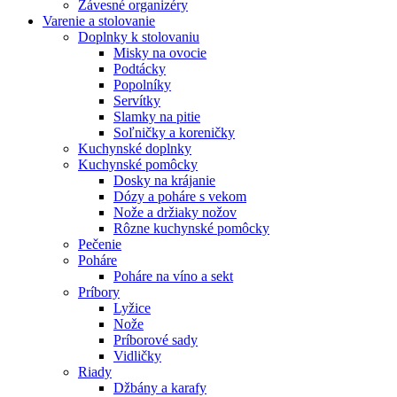
Závesné organizéry
Varenie a stolovanie
Doplnky k stolovaniu
Misky na ovocie
Podtácky
Popolníky
Servítky
Slamky na pitie
Soľničky a koreničky
Kuchynské doplnky
Kuchynské pomôcky
Dosky na krájanie
Dózy a poháre s vekom
Nože a držiaky nožov
Rôzne kuchynské pomôcky
Pečenie
Poháre
Poháre na víno a sekt
Príbory
Lyžice
Nože
Príborové sady
Vidličky
Riady
Džbány a karafy