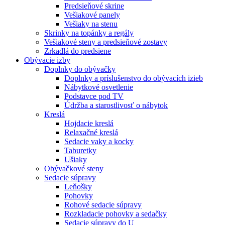
Predsieňové skrine
Vešiakové panely
Vešiaky na stenu
Skrinky na topánky a regály
Vešiakové steny a predsieňové zostavy
Zrkadlá do predsiene
Obývacie izby
Doplnky do obývačky
Doplnky a príslušenstvo do obývacích izieb
Nábytkové osvetlenie
Podstavce pod TV
Údržba a starostlivosť o nábytok
Kreslá
Hojdacie kreslá
Relaxačné kreslá
Sedacie vaky a kocky
Taburetky
Ušiaky
Obývačkové steny
Sedacie súpravy
Leňošky
Pohovky
Rohové sedacie súpravy
Rozkladacie pohovky a sedačky
Sedacie súpravy do U