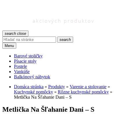
search
close
search
Menu
Barové stoličky
Písacie stoly
Postele
Vankúše
Balkónový nábytok
Domáca stránka
»
Produkty
»
Varenie a stolovanie
»
Kuchynské pomôcky
»
Rôzne kuchynské pomôcky
»
Metlička Na Šľahanie Dani – S
Metlička Na Šľahanie Dani – S