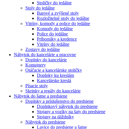
Stoličky do jedálne
Stoly do jedálne
Barové a zvýšené stoly
Rozložitelné stoly do jedálne
Vitríny, komody a police do jedálne
Komody do jedálne
Police do jedálne
Príborníky a kredence
Vitríny do jedálne
Zostavy do jedálne
Nábytok do kancelárie a pracovne
Doplnky do kancelárie
Kontajnery
Otáčacie a kancelárske stoličky
Doplnky ku kreslám
Kancelárske kreslá
Písacie stoly
Skrinky a regály do kancelárie
Nábytok do šatne a predsiene
Doplnky a príslušenstvo do predsiene
Doplnkový nábytok do predsiene
Stojany a vozíky na šaty do predsiene
Stojany na dáždníky
Nábytok do predsiene
Lavice do predsiene a šatne