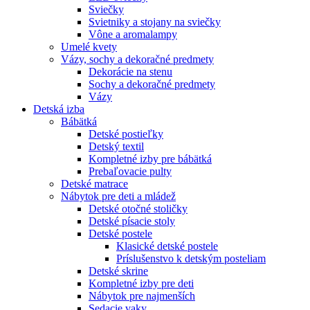
Sviečky
Svietniky a stojany na sviečky
Vône a aromalampy
Umelé kvety
Vázy, sochy a dekoračné predmety
Dekorácie na stenu
Sochy a dekoračné predmety
Vázy
Detská izba
Bábätká
Detské postieľky
Detský textil
Kompletné izby pre bábätká
Prebaľovacie pulty
Detské matrace
Nábytok pre deti a mládež
Detské otočné stoličky
Detské písacie stoly
Detské postele
Klasické detské postele
Príslušenstvo k detským posteliam
Detské skrine
Kompletné izby pre deti
Nábytok pre najmenších
Sedacie vaky