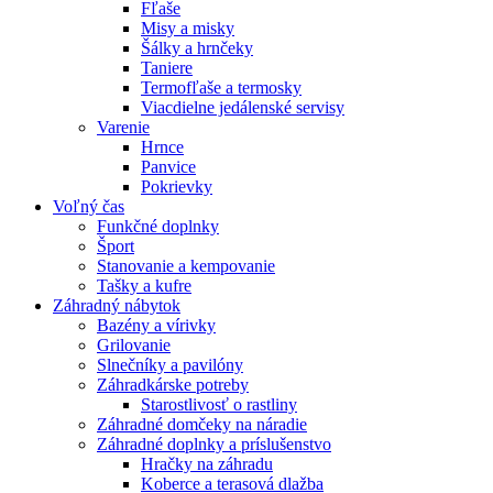
Fľaše
Misy a misky
Šálky a hrnčeky
Taniere
Termofľaše a termosky
Viacdielne jedálenské servisy
Varenie
Hrnce
Panvice
Pokrievky
Voľný čas
Funkčné doplnky
Šport
Stanovanie a kempovanie
Tašky a kufre
Záhradný nábytok
Bazény a vírivky
Grilovanie
Slnečníky a pavilóny
Záhradkárske potreby
Starostlivosť o rastliny
Záhradné domčeky na náradie
Záhradné doplnky a príslušenstvo
Hračky na záhradu
Koberce a terasová dlažba