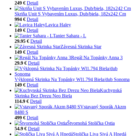
249 €
Detail
Skriňa Unit S Vybavením Luxus, Dub/biela, 182x242 Cm
994 €
Detail
Lavica Haley
149 €
Detail
Tanier Sahara - L
29.95 €
Detail
Závesná Skrinka Star
149 €
Detail
Regál Na Topánky Anna 3
29.9 €
Detail
Výklopná Skrinka Na Topánky Wl1.794 Biela/dub Sonoma
149 €
Detail
Kuchynská
Skrinka Bez Drezu Neo Biela
114.9 €
Detail
Vstavaný Sporák Akzm
8480 S
499 €
Detail
Štvornohá Stolička Ostia
54.9 €
Detail
Stolička Liya Sivá A Hnedá