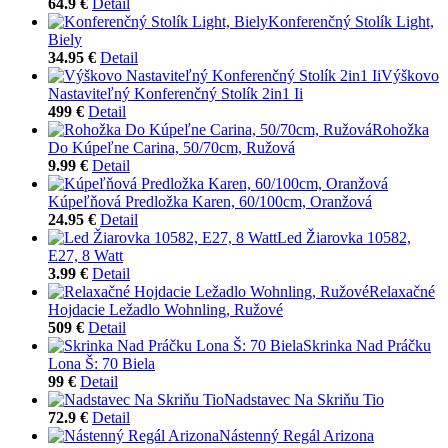
64.9 €
Detail
Konferenčný Stolík Light,
Biely
34.95 €
Detail
Výškovo
Nastaviteľný Konferenčný Stolík 2in1 Ii
499 €
Detail
Rohožka
Do Kúpeľne Carina, 50/70cm, Ružová
9.99 €
Detail
Kúpeľňová Predložka Karen, 60/100cm, Oranžová
24.95 €
Detail
Led Žiarovka 10582,
E27, 8 Watt
3.99 €
Detail
Relaxačné
Hojdacie Ležadlo Wohnling, Ružové
509 €
Detail
Skrinka Nad Práčku
Lona Š: 70 Biela
99 €
Detail
Nadstavec Na Skriňu Tio
72.9 €
Detail
Nástenný Regál Arizona