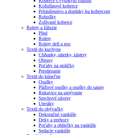
Koberce s vysokým vlasom
Kožušinové koberce
Príslušenstvo a doplnky ku kobercom
Rohožky
Zošívané koberce
Rolety a žáluzie
Plisé
Rolety
Rolety deň a noc
Textil do kuchyne
Chňapky, utierky, zástery
Obrusy
Poťahy na stoličky
Prestieranie
Textil do kúpeľne
Osušky
Plážové osušky a osušky do sauny
Rukavice na umývanie
Sprchové závesy
Uteráky
Textil do obývačky
Dekoračné vankúše
Deky a prehozy
Poťahy a obliečky na vankúše
Sedacie vankúše