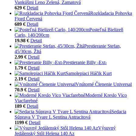
Vankúšmi Leno Zelená, Zamatová
629 €
Detail
Rozkladacia Pohovka
Fjord Červená
689 €
Detail
Posteľná Bielizeň
Carlo, 140/200cm
19.98 €
Detail
Prestieranie Stefan,
45/30cm, Žltá
2.99 €
Detail
Prestieranie Billy -Ext-
1.79 €
Detail
Samolepiaci Háčik Kurt
2.19 €
Detail
Vnútorné Členenie Universal
70.9 €
Detail
Moderné Kreslo Vico
Viacfarebné
189 €
Detail
Sedacia
Súprava V Tvare L Sentina Antracitová
1199 €
Detail
Výsuvný
Jedálenský Stôl Helena 140 Az