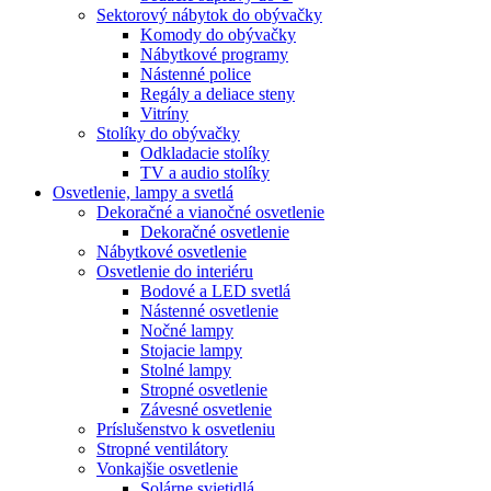
Sektorový nábytok do obývačky
Komody do obývačky
Nábytkové programy
Nástenné police
Regály a deliace steny
Vitríny
Stolíky do obývačky
Odkladacie stolíky
TV a audio stolíky
Osvetlenie, lampy a svetlá
Dekoračné a vianočné osvetlenie
Dekoračné osvetlenie
Nábytkové osvetlenie
Osvetlenie do interiéru
Bodové a LED svetlá
Nástenné osvetlenie
Nočné lampy
Stojacie lampy
Stolné lampy
Stropné osvetlenie
Závesné osvetlenie
Príslušenstvo k osvetleniu
Stropné ventilátory
Vonkajšie osvetlenie
Solárne svietidlá