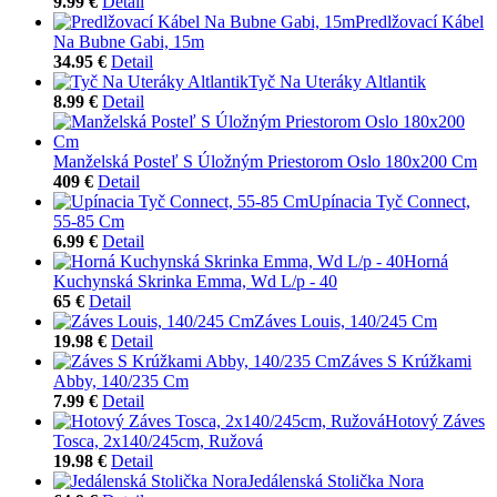
9.99 €
Detail
Predlžovací Kábel
Na Bubne Gabi, 15m
34.95 €
Detail
Tyč Na Uteráky Altlantik
8.99 €
Detail
Manželská Posteľ S Úložným Priestorom Oslo 180x200 Cm
409 €
Detail
Upínacia Tyč Connect,
55-85 Cm
6.99 €
Detail
Horná
Kuchynská Skrinka Emma, Wd L/p - 40
65 €
Detail
Záves Louis, 140/245 Cm
19.98 €
Detail
Záves S Krúžkami
Abby, 140/235 Cm
7.99 €
Detail
Hotový Záves
Tosca, 2x140/245cm, Ružová
19.98 €
Detail
Jedálenská Stolička Nora