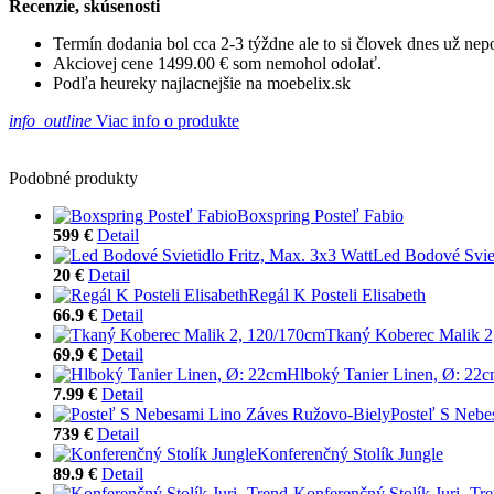
Recenzie, skúsenosti
Termín dodania bol cca 2-3 týždne ale to si človek dnes už ne
Akciovej cene 1499.00 € som nemohol odolať.
Podľa heureky najlacnejšie na moebelix.sk
info_outline
Viac info o produkte
Podobné produkty
Boxspring Posteľ Fabio
599 €
Detail
Led Bodové Sviet
20 €
Detail
Regál K Posteli Elisabeth
66.9 €
Detail
Tkaný Koberec Malik 2
69.9 €
Detail
Hlboký Tanier Linen, Ø: 22
7.99 €
Detail
Posteľ S Nebe
739 €
Detail
Konferenčný Stolík Jungle
89.9 €
Detail
Konferenčný Stolík Juri -Tr