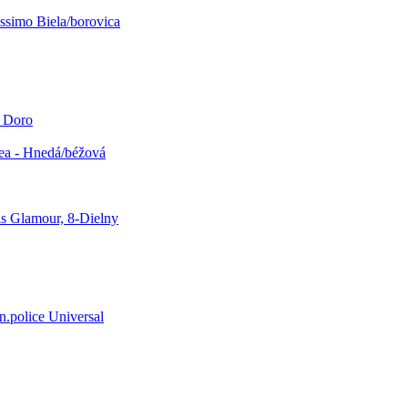
simo Biela/borovica
i Doro
ea - Hnedá/béžová
s Glamour, 8-Dielny
n.police Universal