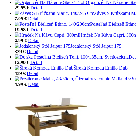
Organizér Na Náradie Stac
29.95 €
Detail
Záves S Krúžkami Ma
7.99 €
Detail
Posteľná Bielizeň Ethn
19.98 €
Detail
Hrnček Na Kávu Capri, 300
4.99 €
Detail
Jedálenský Stôl Jaipur 175
339 €
Detail
Det
12.99 €
Detail
Široká Komoda Emilio Dub
439 €
Detail
Prestieranie Malia, 43/3
4.99 €
Detail