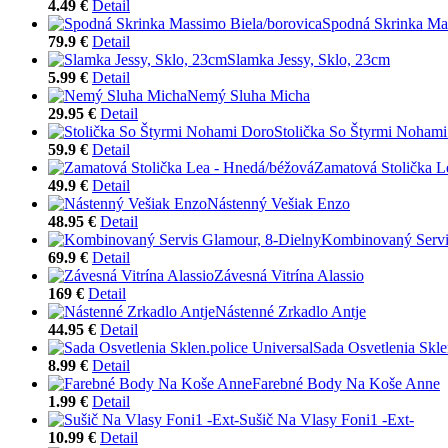
4.49 €
Detail
Spodná Skrinka Mas
79.9 €
Detail
Slamka Jessy, Sklo, 23cm
5.99 €
Detail
Nemý Sluha Micha
29.95 €
Detail
Stolička So Štyrmi Noham
59.9 €
Detail
Zamatová Stolička L
49.9 €
Detail
Nástenný Vešiak Enzo
48.95 €
Detail
Kombinovaný Servi
69.9 €
Detail
Závesná Vitrína Alassio
169 €
Detail
Nástenné Zrkadlo Antje
44.95 €
Detail
Sada Osvetlenia Skle
8.99 €
Detail
Farebné Body Na Koše Anne
1.99 €
Detail
Sušič Na Vlasy Foni1 -Ext-
10.99 €
Detail