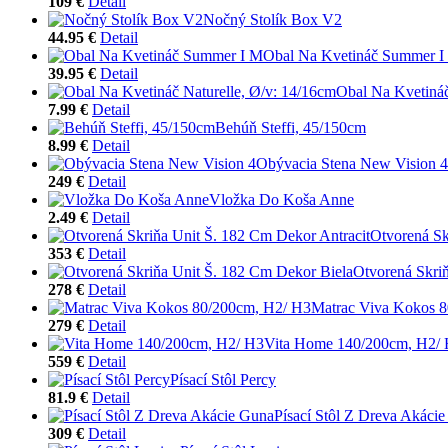
109 €
Detail
Nočný Stolík Box V2
44.95 €
Detail
Obal Na Kvetináč Summer I
39.95 €
Detail
Obal Na Kvetináč
7.99 €
Detail
Behúň Steffi, 45/150cm
8.99 €
Detail
Obývacia Stena New Vision 4
249 €
Detail
Vložka Do Koša Anne
2.49 €
Detail
Otvorená Sk
353 €
Detail
Otvorená Skri
278 €
Detail
Matrac Viva Kokos 
279 €
Detail
Vita Home 140/200cm, H2/
559 €
Detail
Písací Stôl Percy
81.9 €
Detail
Písací Stôl Z Dreva Akáci
309 €
Detail