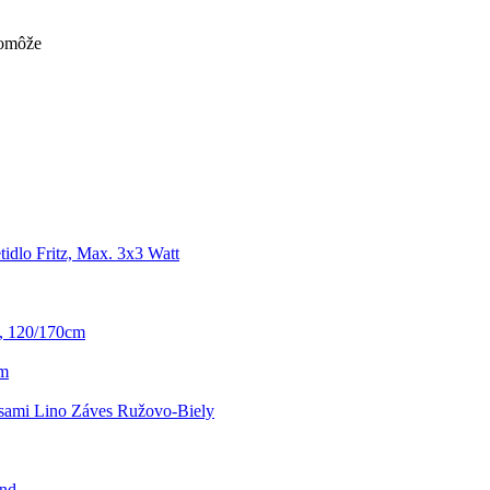
pomôže
idlo Fritz, Max. 3x3 Watt
, 120/170cm
cm
sami Lino Záves Ružovo-Biely
end-