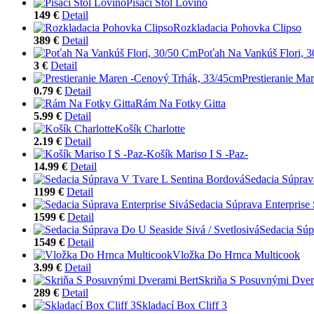
Písací Stôl Lovino
149 €
Detail
Rozkladacia Pohovka Clipso
389 €
Detail
Poťah Na Vankúš Flori, 
3 €
Detail
Prestieranie Ma
0.79 €
Detail
Rám Na Fotky Gitta
5.99 €
Detail
Košík Charlotte
2.19 €
Detail
Košík Mariso I S -Paz-
14.99 €
Detail
Sedacia Súprav
1199 €
Detail
Sedacia Súprava Enterprise 
1599 €
Detail
Sedacia Súp
1549 €
Detail
Vložka Do Hrnca Multicook
3.99 €
Detail
Skriňa S Posuvnými Dver
289 €
Detail
Skladací Box Cliff 3