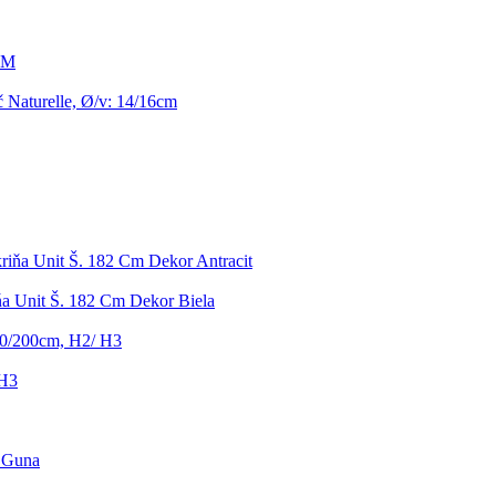
 M
 Naturelle, Ø/v: 14/16cm
riňa Unit Š. 182 Cm Dekor Antracit
ňa Unit Š. 182 Cm Dekor Biela
80/200cm, H2/ H3
 H3
e Guna