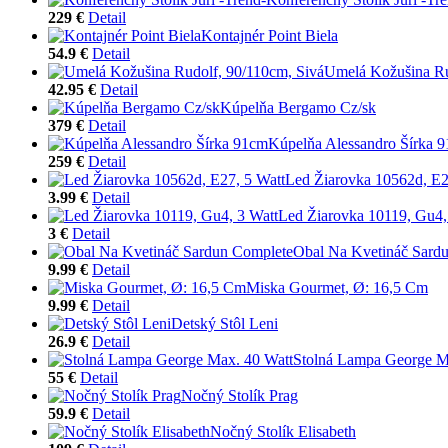
229 €
Detail
Kontajnér Point Biela
54.9 €
Detail
Umelá Kožušina Ru
42.95 €
Detail
Kúpelňa Bergamo Cz/sk
379 €
Detail
Kúpelňa Alessandro Šírka 
259 €
Detail
Led Žiarovka 10562d, E2
3.99 €
Detail
Led Žiarovka 10119, Gu4,
3 €
Detail
Obal Na Kvetináč Sard
9.99 €
Detail
Miska Gourmet, Ø: 16,5 Cm
9.99 €
Detail
Detský Stôl Leni
26.9 €
Detail
Stolná Lampa George M
55 €
Detail
Nočný Stolík Prag
59.9 €
Detail
Nočný Stolík Elisabeth