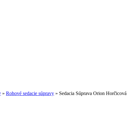
y
»
Rohové sedacie súpravy
»
Sedacia Súprava Orion Horčicová