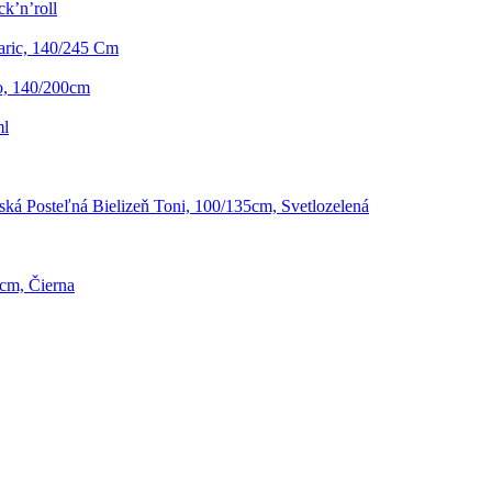
k’n’roll
ric, 140/245 Cm
o, 140/200cm
ml
ská Posteľná Bielizeň Toni, 100/135cm, Svetlozelená
0cm, Čierna