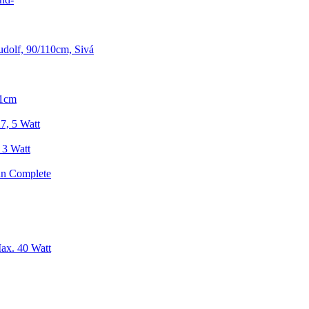
dolf, 90/110cm, Sivá
91cm
7, 5 Watt
 3 Watt
un Complete
ax. 40 Watt