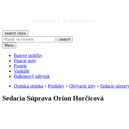
search
close
search
Menu
Barové stoličky
Písacie stoly
Postele
Vankúše
Balkónový nábytok
Domáca stránka
»
Produkty
»
Obývacie izby
»
Sedacie súprav
Sedacia Súprava Orion Horčicová