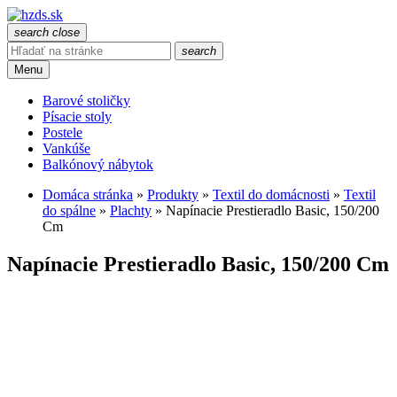
search
close
search
Menu
Barové stoličky
Písacie stoly
Postele
Vankúše
Balkónový nábytok
Domáca stránka
»
Produkty
»
Textil do domácnosti
»
Textil
do spálne
»
Plachty
»
Napínacie Prestieradlo Basic, 150/200
Cm
Napínacie Prestieradlo Basic, 150/200 Cm