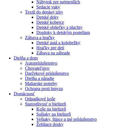
Nábytok pre najmenších
Sedacie vaky
Textil do detskej izby
Detské deky
Detské koberce
Detské obliečky a plachty
Doplnky k detským posteliam
Zábava a hračky
Detské autá a kolobežky
Hračky pre deti
Zábava na záhrade
Dielňa a dom
Autopríslušenstvo
Chovateľstvo
Darčekové príslušenstvo
Dielňa a náradie
Maliarske potreby
Ochrana proti hmyzu
Domácnosť
Odpadkové koše
Starostlivosť o bielizeň
Koše na bielizeň
Sušiaky na bielizeň
Vešiaky, štipce a iné príslušenstvo
Žehliace dosky