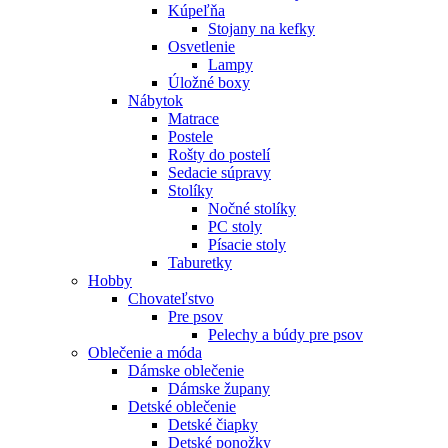
Kúpeľňa
Stojany na kefky
Osvetlenie
Lampy
Úložné boxy
Nábytok
Matrace
Postele
Rošty do postelí
Sedacie súpravy
Stolíky
Nočné stolíky
PC stoly
Písacie stoly
Taburetky
Hobby
Chovateľstvo
Pre psov
Pelechy a búdy pre psov
Oblečenie a móda
Dámske oblečenie
Dámske župany
Detské oblečenie
Detské čiapky
Detské ponožky