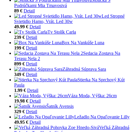
Stolička S
Podrúčkami Mia Tmavosivá
89 €
Detail
Led Stropné
Svietidlo Hamo, Vrát. Led 30w
49.99 €
Detail
Tv Stolík Carla
239 €
Detail
Box Na Vankúše Luna
199 €
Detail
Sedacia Zostava Na
Terasu Nela 2
899 €
Detail
Záhradná Súprava Sara
349 €
Detail
Stierka Na Sprchový Kút
Paula
1.99 €
Detail
Váza Moda, Výška: 26cm
19.98 €
Detail
Šatník Avensis
329 €
Detail
Ležadlo Na Opaľovanie Lilly
49.95 €
Detail
Veľká Záhradná