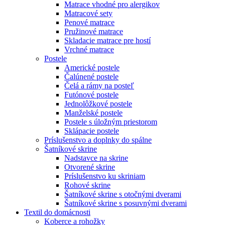
Matrace vhodné pro alergikov
Matracové sety
Penové matrace
Pružinové matrace
Skladacie matrace pre hostí
Vrchné matrace
Postele
Americké postele
Čalúnené postele
Čelá a rámy na posteľ
Futónové postele
Jednolôžkové postele
Manželské postele
Postele s úložným priestorom
Sklápacie postele
Príslušenstvo a doplnky do spálne
Šatníkové skrine
Nadstavce na skrine
Otvorené skrine
Príslušenstvo ku skriniam
Rohové skrine
Šatníkové skrine s otočnými dverami
Šatníkové skrine s posuvnými dverami
Textil do domácnosti
Koberce a rohožky