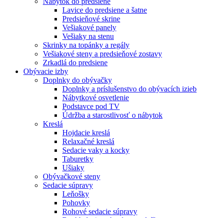
Nábytok do predsiene
Lavice do predsiene a šatne
Predsieňové skrine
Vešiakové panely
Vešiaky na stenu
Skrinky na topánky a regály
Vešiakové steny a predsieňové zostavy
Zrkadlá do predsiene
Obývacie izby
Doplnky do obývačky
Doplnky a príslušenstvo do obývacích izieb
Nábytkové osvetlenie
Podstavce pod TV
Údržba a starostlivosť o nábytok
Kreslá
Hojdacie kreslá
Relaxačné kreslá
Sedacie vaky a kocky
Taburetky
Ušiaky
Obývačkové steny
Sedacie súpravy
Leňošky
Pohovky
Rohové sedacie súpravy