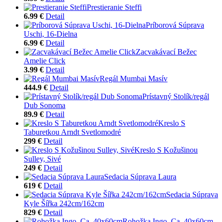
Prestieranie Steffi
6.99 €
Detail
Príborová Súprava
Uschi, 16-Dielna
6.99 €
Detail
Zacvakávací Bežec
Amelie Click
3.99 €
Detail
Regál Mumbai Masív
444.9 €
Detail
Prístavný Stolík/regál
Dub Sonoma
89.9 €
Detail
Kreslo S
Taburetkou Arndt Svetlomodré
299 €
Detail
Kreslo S Kožušinou
Sulley, Sivé
249 €
Detail
Sedacia Súprava Laura
619 €
Detail
Sedacia Súprava
Kyle Šířka 242cm/162cm
829 €
Detail
Rohožka Ingo, Ca. 40x60cm