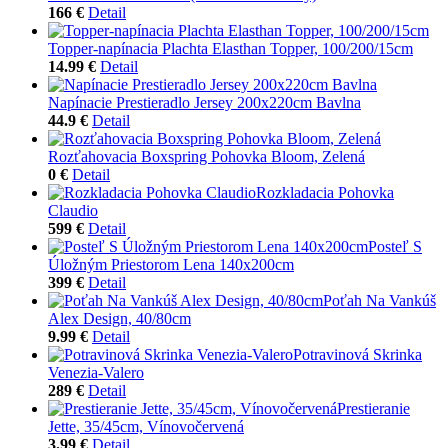
166 €
Detail
Topper-napínacia Plachta Elasthan Topper, 100/200/15cm
14.99 €
Detail
Napínacie Prestieradlo Jersey 200x220cm Bavlna
44.9 €
Detail
Rozťahovacia Boxspring Pohovka Bloom, Zelená
0 €
Detail
Rozkladacia Pohovka
Claudio
599 €
Detail
Posteľ S
Úložným Priestorom Lena 140x200cm
399 €
Detail
Poťah Na Vankúš
Alex Design, 40/80cm
9.99 €
Detail
Potravinová Skrinka
Venezia-Valero
289 €
Detail
Prestieranie
Jette, 35/45cm, Vínovočervená
3.99 €
Detail