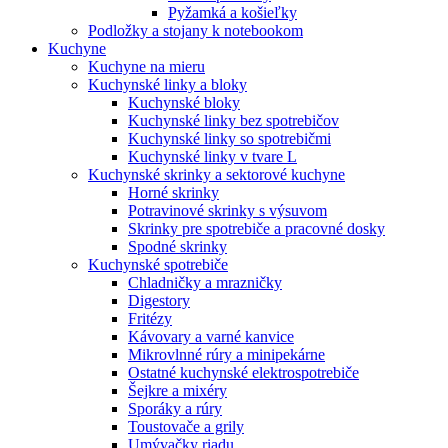
Pyžamká a košieľky
Podložky a stojany k notebookom
Kuchyne
Kuchyne na mieru
Kuchynské linky a bloky
Kuchynské bloky
Kuchynské linky bez spotrebičov
Kuchynské linky so spotrebičmi
Kuchynské linky v tvare L
Kuchynské skrinky a sektorové kuchyne
Horné skrinky
Potravinové skrinky s výsuvom
Skrinky pre spotrebiče a pracovné dosky
Spodné skrinky
Kuchynské spotrebiče
Chladničky a mrazničky
Digestory
Fritézy
Kávovary a varné kanvice
Mikrovlnné rúry a minipekárne
Ostatné kuchynské elektrospotrebiče
Šejkre a mixéry
Sporáky a rúry
Toustovače a grily
Umývačky riadu