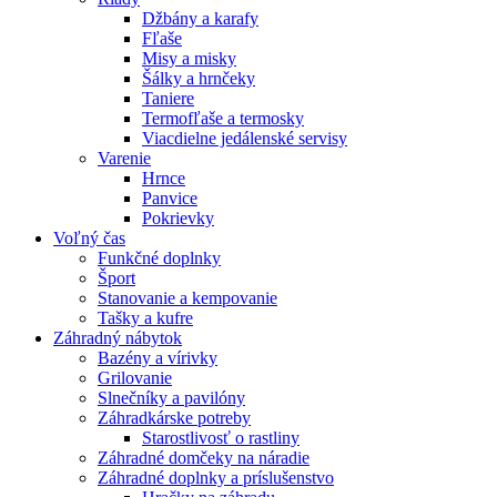
Džbány a karafy
Fľaše
Misy a misky
Šálky a hrnčeky
Taniere
Termofľaše a termosky
Viacdielne jedálenské servisy
Varenie
Hrnce
Panvice
Pokrievky
Voľný čas
Funkčné doplnky
Šport
Stanovanie a kempovanie
Tašky a kufre
Záhradný nábytok
Bazény a vírivky
Grilovanie
Slnečníky a pavilóny
Záhradkárske potreby
Starostlivosť o rastliny
Záhradné domčeky na náradie
Záhradné doplnky a príslušenstvo