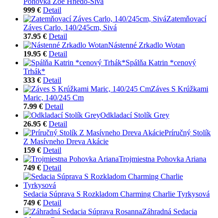
Pohovka Zoe Hnedo-Sivá
999 €
Detail
Zatemňovací
Záves Carlo, 140/245cm, Sivá
37.95 €
Detail
Nástenné Zrkadlo Wotan
19.95 €
Detail
Spálňa Katrin *cenový
Trhák*
333 €
Detail
Záves S Krúžkami
Maric, 140/245 Cm
7.99 €
Detail
Odkladací Stolík Grey
26.95 €
Detail
Príručný Stolík
Z Masívneho Dreva Akácie
159 €
Detail
Trojmiestna Pohovka Ariana
749 €
Detail
Sedacia Súprava S Rozkladom Charming Charlie Tyrkysová
749 €
Detail
Záhradná Sedacia