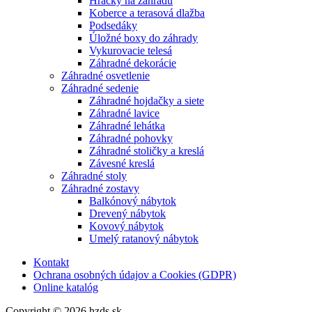
Hračky na záhradu
Koberce a terasová dlažba
Podsedáky
Úložné boxy do záhrady
Vykurovacie telesá
Záhradné dekorácie
Záhradné osvetlenie
Záhradné sedenie
Záhradné hojdačky a siete
Záhradné lavice
Záhradné lehátka
Záhradné pohovky
Záhradné stoličky a kreslá
Závesné kreslá
Záhradné stoly
Záhradné zostavy
Balkónový nábytok
Drevený nábytok
Kovový nábytok
Umelý ratanový nábytok
Kontakt
Ochrana osobných údajov a Cookies (GDPR)
Online katalóg
Copyright © 2026 hzds.sk