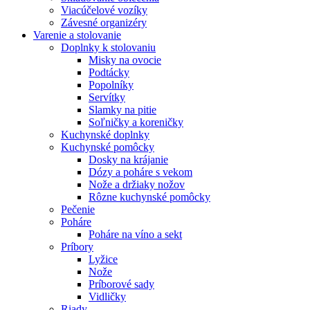
Viacúčelové vozíky
Závesné organizéry
Varenie a stolovanie
Doplnky k stolovaniu
Misky na ovocie
Podtácky
Popolníky
Servítky
Slamky na pitie
Soľničky a koreničky
Kuchynské doplnky
Kuchynské pomôcky
Dosky na krájanie
Dózy a poháre s vekom
Nože a držiaky nožov
Rôzne kuchynské pomôcky
Pečenie
Poháre
Poháre na víno a sekt
Príbory
Lyžice
Nože
Príborové sady
Vidličky
Riady