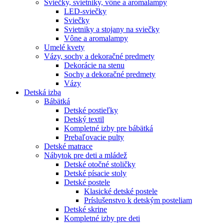
Sviečky, svietniky, vône a aromalampy
LED-sviečky
Sviečky
Svietniky a stojany na sviečky
Vône a aromalampy
Umelé kvety
Vázy, sochy a dekoračné predmety
Dekorácie na stenu
Sochy a dekoračné predmety
Vázy
Detská izba
Bábätká
Detské postieľky
Detský textil
Kompletné izby pre bábätká
Prebaľovacie pulty
Detské matrace
Nábytok pre deti a mládež
Detské otočné stoličky
Detské písacie stoly
Detské postele
Klasické detské postele
Príslušenstvo k detským posteliam
Detské skrine
Kompletné izby pre deti