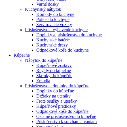
Varné dosky
Kuchynský nábytok
Komody do kuchyne
Police do kuchyne
Servírovacie vozíky
Príslušenstvo a vybavenie kuchyne
Doplnky a príslušenstvo do kuchyne
Kuchynské batérie
Kuchynské drezy
Odpadkové koše do kuchyne
Kúpeľne
Nábytok do kúpeľne
Kúpeľňové zostavy
Regály do kúpeľne
Skrinky do kúpeľňe
Zrkadlá
Príslušenstvo a doplnky do kúpeľne
Doplnky do kúpeľne
Držiaky na uteráky
Froté osušky a uteráky
Kúpeľňové predložky
Odpadkové koše do kúpeľne
Ostatné príslušenstvo do kúpeľne
Príslušenstvo k sprchám a vaniam
Sprchové závesy