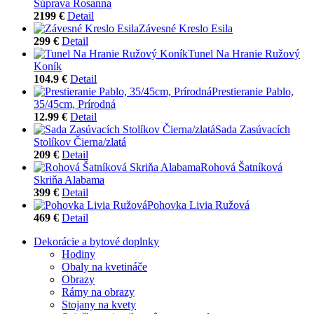
Súprava Rosanna
2199 €
Detail
Závesné Kreslo Esila
299 €
Detail
Tunel Na Hranie Ružový
Koník
104.9 €
Detail
Prestieranie Pablo,
35/45cm, Prírodná
12.99 €
Detail
Sada Zasúvacích
Stolíkov Čierna/zlatá
209 €
Detail
Rohová Šatníková
Skriňa Alabama
399 €
Detail
Pohovka Livia Ružová
469 €
Detail
Dekorácie a bytové doplnky
Hodiny
Obaly na kvetináče
Obrazy
Rámy na obrazy
Stojany na kvety