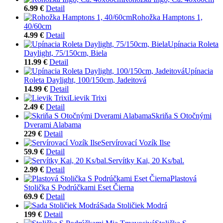
6.99 €
Detail
Rohožka Hamptons 1,
40/60cm
4.99 €
Detail
Upínacia Roleta
Daylight, 75/150cm, Biela
11.99 €
Detail
Upínacia
Roleta Daylight, 100/150cm, Jadeitová
14.99 €
Detail
Lievik Trixi
2.49 €
Detail
Skriňa S Otočnými
Dverami Alabama
229 €
Detail
Servírovací Vozík Ilse
59.9 €
Detail
Servítky Kai, 20 Ks/bal.
2.99 €
Detail
Plastová
Stolička S Podrúčkami Eset Čierna
69.9 €
Detail
Sada Stoličiek Modrá
199 €
Detail