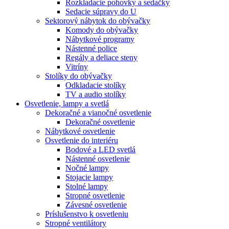
Rozkladacie pohovky a sedačky
Sedacie súpravy do U
Sektorový nábytok do obývačky
Komody do obývačky
Nábytkové programy
Nástenné police
Regály a deliace steny
Vitríny
Stolíky do obývačky
Odkladacie stolíky
TV a audio stolíky
Osvetlenie, lampy a svetlá
Dekoračné a vianočné osvetlenie
Dekoračné osvetlenie
Nábytkové osvetlenie
Osvetlenie do interiéru
Bodové a LED svetlá
Nástenné osvetlenie
Nočné lampy
Stojacie lampy
Stolné lampy
Stropné osvetlenie
Závesné osvetlenie
Príslušenstvo k osvetleniu
Stropné ventilátory