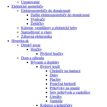
Upratovanie
Elektrické spotrebiče
Elektrospotrebiče do domácnosti
Dalšie elektrospotrebiče do domácnosti
Vysávače
Žehličky
Kúrenie, ventilátory a elektrické krby
Starostlivosť o vlasy
Zábavná elektronika
Heureka.sk
Detský tovar
Hračky
Plyšové hračky
Dom a záhrada
Bývanie a doplnky
Bytový textil
Chrániče na matrace
Deky
Plachty
Posteľná bielizeň
Prikrývky na spanie
Sety prikrývok a vankúšov
Uteráky
Vankúše
Koberce a koberčeky