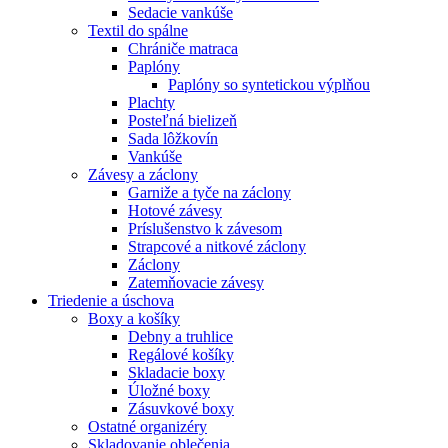
Sedacie vankúše
Textil do spálne
Chrániče matraca
Paplóny
Paplóny so syntetickou výplňou
Plachty
Posteľná bielizeň
Sada lôžkovín
Vankúše
Závesy a záclony
Garniže a tyče na záclony
Hotové závesy
Príslušenstvo k závesom
Strapcové a nitkové záclony
Záclony
Zatemňovacie závesy
Triedenie a úschova
Boxy a košíky
Debny a truhlice
Regálové košíky
Skladacie boxy
Úložné boxy
Zásuvkové boxy
Ostatné organizéry
Skladovanie oblečenia