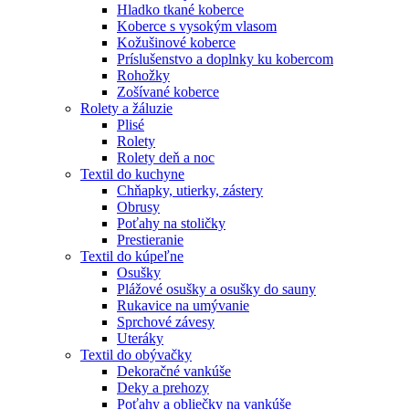
Hladko tkané koberce
Koberce s vysokým vlasom
Kožušinové koberce
Príslušenstvo a doplnky ku kobercom
Rohožky
Zošívané koberce
Rolety a žáluzie
Plisé
Rolety
Rolety deň a noc
Textil do kuchyne
Chňapky, utierky, zástery
Obrusy
Poťahy na stoličky
Prestieranie
Textil do kúpeľne
Osušky
Plážové osušky a osušky do sauny
Rukavice na umývanie
Sprchové závesy
Uteráky
Textil do obývačky
Dekoračné vankúše
Deky a prehozy
Poťahy a obliečky na vankúše