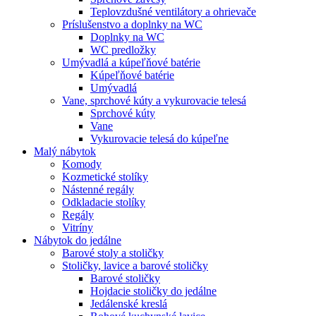
Teplovzdušné ventilátory a ohrievače
Príslušenstvo a doplnky na WC
Doplnky na WC
WC predložky
Umývadlá a kúpeľňové batérie
Kúpeľňové batérie
Umývadlá
Vane, sprchové kúty a vykurovacie telesá
Sprchové kúty
Vane
Vykurovacie telesá do kúpeľne
Malý nábytok
Komody
Kozmetické stolíky
Nástenné regály
Odkladacie stolíky
Regály
Vitríny
Nábytok do jedálne
Barové stoly a stoličky
Stoličky, lavice a barové stoličky
Barové stoličky
Hojdacie stoličky do jedálne
Jedálenské kreslá