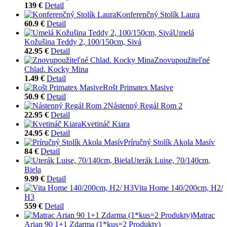
139 €
Detail
Konferenčný Stolík Laura
60.9 €
Detail
Umelá
Kožušina Teddy 2, 100/150cm, Sivá
42.95 €
Detail
Znovupoužiteľné
Chlad. Kocky Mina
1.49 €
Detail
Rošt Primatex Masive
50.9 €
Detail
Nástenný Regál Rom 2
22.95 €
Detail
Kvetináč Kiara
24.95 €
Detail
Príručný Stolík Akola Masív
84 €
Detail
Uterák Luise, 70/140cm,
Biela
9.99 €
Detail
Vita Home 140/200cm, H2/
H3
559 €
Detail
Matrac
Arian 90 1+1 Zdarma (1*kus=2 Produkty)