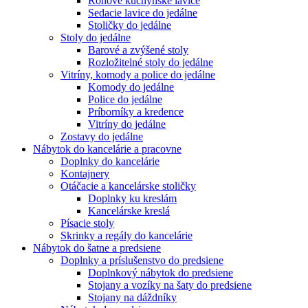
Rohové kuchynské lavice
Sedacie lavice do jedálne
Stoličky do jedálne
Stoly do jedálne
Barové a zvýšené stoly
Rozložitelné stoly do jedálne
Vitríny, komody a police do jedálne
Komody do jedálne
Police do jedálne
Príborníky a kredence
Vitríny do jedálne
Zostavy do jedálne
Nábytok do kancelárie a pracovne
Doplnky do kancelárie
Kontajnery
Otáčacie a kancelárske stoličky
Doplnky ku kreslám
Kancelárske kreslá
Písacie stoly
Skrinky a regály do kancelárie
Nábytok do šatne a predsiene
Doplnky a príslušenstvo do predsiene
Doplnkový nábytok do predsiene
Stojany a vozíky na šaty do predsiene
Stojany na dáždníky