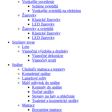
Vonkajšie osvetlenie
Solárne svietidlá
Vonkajšie svietidlá na elektrinu
Žiarovky
Klasické žiarovky
LED žiarovky
Žiarovky a svietidlá
Klasické žiarovky
LED žiarovky
Sezónny tovar
Leto
Vianočná výzdoba a doplnky
Vianočné dekorácie
Vianočný textil
Spálne
Chrániče matraca a toppery
Kompletné spálne
Lamelové rošty
Malý nábytok do spálne
Komody do spálne
Nočné stolíky
Stojany na šaty a oblečenie
Toaletné a kozmetické stolíky
Matrace
Boxspring matrace