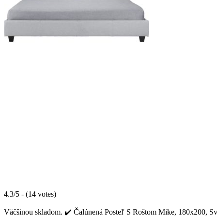
4.3/5 - (14 votes)
Väčšinou skladom. ✔️ Čalúnená Posteľ S Roštom Mike, 180x200, Svetlo