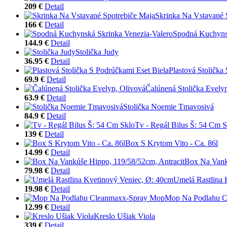
209 €
Detail
Skrinka Na Vstavané 
166 €
Detail
Spodná Kuchynsk
144.9 €
Detail
Stolička Judy
36.95 €
Detail
Plastová Stolička
69.9 €
Detail
Čalúnená Stolička Evely
63.9 €
Detail
Stolička Noemie Tmavosivá
84.9 €
Detail
Tv - Regál Bilus Š: 54 Cm S
139 €
Detail
Box S Krytom Vito - Ca. 86l
14.99 €
Detail
Box Na Vankú
79.98 €
Detail
Umelá Rastlina 
19.98 €
Detail
Mop Na Podlahu C
12.99 €
Detail
Kreslo Ušiak Viola
339 €
Detail