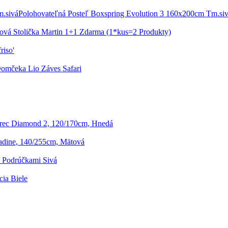
Polohovateľná Posteľ Boxspring Evolution 3 160x200cm Tm.si
ová Stolička Martin 1+1 Zdarma (1*kus=2 Produkty)
riso'
omčeka Lio Záves Safari
rec Diamond 2, 120/170cm, Hnedá
dine, 140/255cm, Mätová
S Podrúčkami Sivá
cia Biele