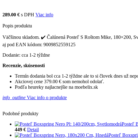
289.00 €
s DPH
Viac info
Popis produktu
Väčšinou skladom. ✔️ Čalúnená Posteľ S Roštom Mike, 180×200, Svetlo
aj pod EAN kódom: 9009852559125
Dodanie: cca 1-2 týždne
Recenzie, skúsenosti
Termín dodania bol cca 1-2 týždne ale to si človek dnes už ne
Akciovej cene 379.00 € som nemohol odolať.
Podľa heureky najlacnejšie na moebelix.sk
info_outline
Viac info o produkte
Podobné produkty
Posteľ 
449 €
Detail
Posteľ Boxspr