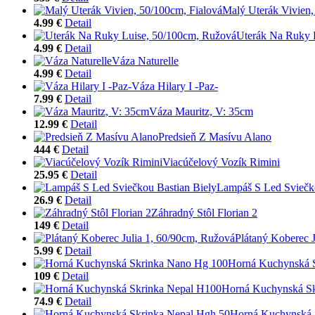
Malý Uterák Vivien,
4.99 €
Detail
Uterák Na Ruky 
4.99 €
Detail
Váza Naturelle
4.99 €
Detail
Váza Hilary I -Paz-
7.99 €
Detail
Váza Mauritz, V: 35cm
12.99 €
Detail
Predsieň Z Masívu Alano
444 €
Detail
Viacúčelový Vozík Rimini
25.95 €
Detail
Lampáš S Led Sviečko
26.9 €
Detail
Záhradný Stôl Florian 2
149 €
Detail
Plátaný Koberec 
5.99 €
Detail
Horná Kuchynská 
109 €
Detail
Horná Kuchynská Sk
74.9 €
Detail
Horná Kuchynská 