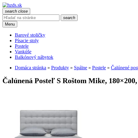
search
close
search
Menu
Barové stoličky
Písacie stoly
Postele
Vankúše
Balkónový nábytok
Domáca stránka
»
Produkty
»
Spálne
»
Postele
»
Čalúnené post
Čalúnená Posteľ S Roštom Mike, 180×200, 