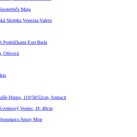
Spotrebiče Maja
á Skrinka Venezia-Valero
 S Podrúčkami Eset Biela
n, Olivová
klo
še Hippo, 119/58/52cm, Antracit
Kvetinový Veniec, Ø: 40cm
leanmaxx-Spray Mop