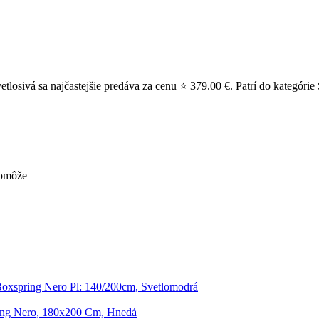
sivá sa najčastejšie predáva za cenu ⭐ 379.00 €. Patrí do kategórie S
pomôže
Boxspring Nero Pl: 140/200cm, Svetlomodrá
ing Nero, 180x200 Cm, Hnedá