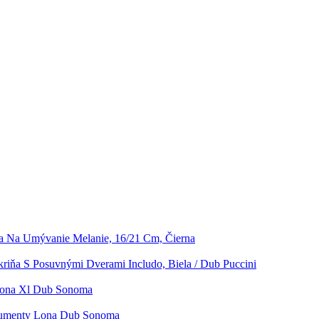
a Na Umývanie Melanie, 16/21 Cm, Čierna
kriňa S Posuvnými Dverami Includo, Biela / Dub Puccini
Lona Xl Dub Sonoma
umenty Lona Dub Sonoma