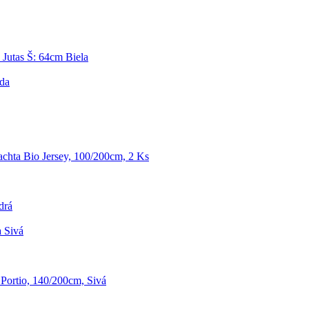
Jutas Š: 64cm Biela
da
achta Bio Jersey, 100/200cm, 2 Ks
drá
 Sivá
 Portio, 140/200cm, Sivá