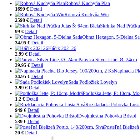
Rohová Kuchyňa Plan
1699 €
Detail
Rohová Kuchyňa Win
2598 €
Detail
Skrinka Nad Práčku 
99 €
Detail
Obraz Hexagon, 5-Dielna Sa
34.95 €
Detail
Háčik 202126
2.99 €
Detail
Panvica Silver Line, Ø: 24cm
39.95 €
Detail
Napínacia Pl
34.95 €
Detail
Sada Podložiek Lovelyn
3.99 €
Detail
Podložka Jette, P: 10cm, Mo
1.2 €
Detail
Rozkladacia Pohovka Lusia
949 €
Detail
Dvojmiestna Pohovka Bristol
539 €
Detail
Posteľná Bielizeň
20 €
Detail