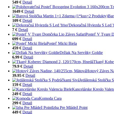
549 €
Detail
1649 €
Detail
Bar
109 €
Detail
Dekoračná Hviezda S Led 'f
7 €
Detail
Posteľ V Tvare D
699 €
Detail
Posteľ Micki Biela
459 €
Detail
Držiak Na Servítky Goldie
6.99 €
Detail
Tkaný Kobe
79.9 €
Detail
Hotový Záves Na
39.95 €
Detail
Jedálenská Stolička 
159 €
Detail
Kancelárske Kreslo Valen
249 €
Detail
Komoda Cara
299 €
Detail
Izba Pre Mládež Point
449 €
Detail