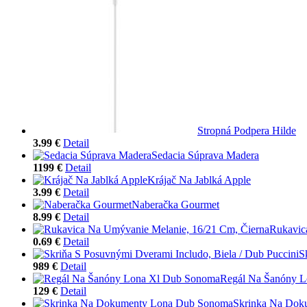
Stropná Podpera Hilde
3.99 €
Detail
Sedacia Súprava Madera
1199 €
Detail
Krájač Na Jablká Apple
3.99 €
Detail
Naberačka Gourmet
8.99 €
Detail
Rukavic
0.69 €
Detail
S
989 €
Detail
Regál Na Šanóny 
129 €
Detail
Skrinka Na Dok