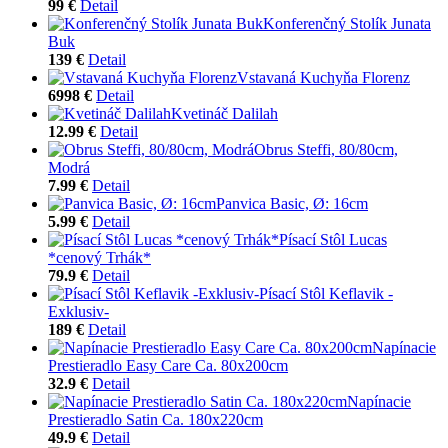
99 €
Detail
Konferenčný Stolík Junata
Buk
139 €
Detail
Vstavaná Kuchyňa Florenz
6998 €
Detail
Kvetináč Dalilah
12.99 €
Detail
Obrus Steffi, 80/80cm,
Modrá
7.99 €
Detail
Panvica Basic, Ø: 16cm
5.99 €
Detail
Písací Stôl Lucas
*cenový Trhák*
79.9 €
Detail
Písací Stôl Keflavik -
Exklusiv-
189 €
Detail
Napínacie
Prestieradlo Easy Care Ca. 80x200cm
32.9 €
Detail
Napínacie
Prestieradlo Satin Ca. 180x220cm
49.9 €
Detail