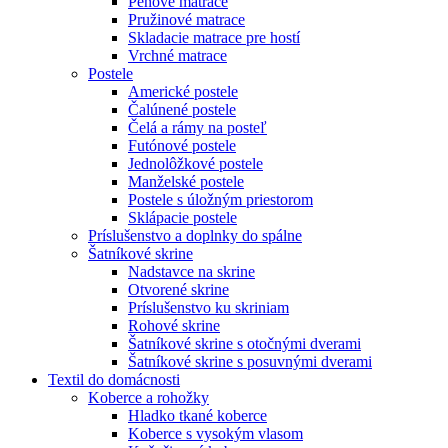
Penové matrace
Pružinové matrace
Skladacie matrace pre hostí
Vrchné matrace
Postele
Americké postele
Čalúnené postele
Čelá a rámy na posteľ
Futónové postele
Jednolôžkové postele
Manželské postele
Postele s úložným priestorom
Sklápacie postele
Príslušenstvo a doplnky do spálne
Šatníkové skrine
Nadstavce na skrine
Otvorené skrine
Príslušenstvo ku skriniam
Rohové skrine
Šatníkové skrine s otočnými dverami
Šatníkové skrine s posuvnými dverami
Textil do domácnosti
Koberce a rohožky
Hladko tkané koberce
Koberce s vysokým vlasom