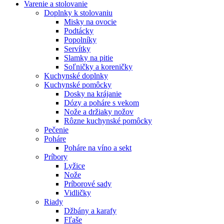
Varenie a stolovanie
Doplnky k stolovaniu
Misky na ovocie
Podtácky
Popolníky
Servítky
Slamky na pitie
Soľničky a koreničky
Kuchynské doplnky
Kuchynské pomôcky
Dosky na krájanie
Dózy a poháre s vekom
Nože a držiaky nožov
Rôzne kuchynské pomôcky
Pečenie
Poháre
Poháre na víno a sekt
Príbory
Lyžice
Nože
Príborové sady
Vidličky
Riady
Džbány a karafy
Fľaše