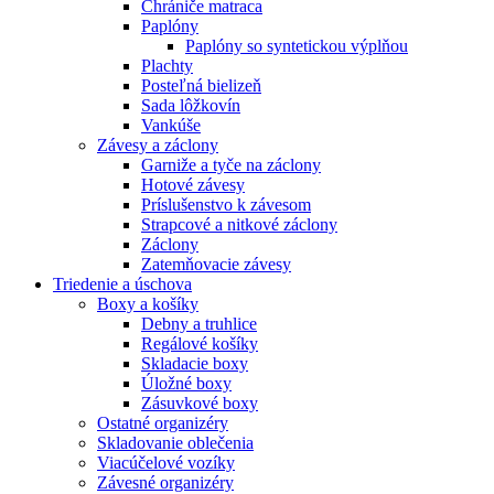
Chrániče matraca
Paplóny
Paplóny so syntetickou výplňou
Plachty
Posteľná bielizeň
Sada lôžkovín
Vankúše
Závesy a záclony
Garniže a tyče na záclony
Hotové závesy
Príslušenstvo k závesom
Strapcové a nitkové záclony
Záclony
Zatemňovacie závesy
Triedenie a úschova
Boxy a košíky
Debny a truhlice
Regálové košíky
Skladacie boxy
Úložné boxy
Zásuvkové boxy
Ostatné organizéry
Skladovanie oblečenia
Viacúčelové vozíky
Závesné organizéry