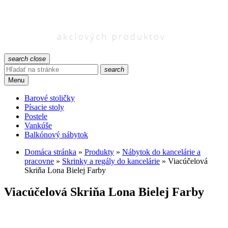
search
close
search
Menu
Barové stoličky
Písacie stoly
Postele
Vankúše
Balkónový nábytok
Domáca stránka
»
Produkty
»
Nábytok do kancelárie a
pracovne
»
Skrinky a regály do kancelárie
»
Viacúčelová
Skriňa Lona Bielej Farby
Viacúčelová Skriňa Lona Bielej Farby