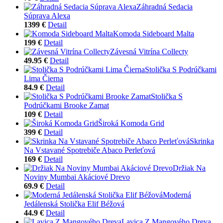
Záhradná Sedacia
Súprava Alexa
1399 €
Detail
Komoda Sideboard Malta
199 €
Detail
Závesná Vitrína Collecty
49.95 €
Detail
Stolička S Podrúčkami
Lima Čierna
84.9 €
Detail
Stolička S
Podrúčkami Brooke Zamat
109 €
Detail
Široká Komoda Grid
399 €
Detail
Skrinka
Na Vstavané Spotrebiče Abaco Perleťová
169 €
Detail
Držiak Na
Noviny Mumbai Akáciové Drevo
69.9 €
Detail
Moderná
Jedálenská Stolička Elif Béžová
44.9 €
Detail
Lavica Z Mangového Dreva