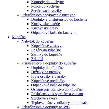
Komody do kuchyne
Police do kuchyne
Servírovacie vozíky
Príslušenstvo a vybavenie kuchyne
Doplnky a príslušenstvo do kuchyne
Kuchynské batérie
Kuchynské drezy
Odpadkové koše do kuchyne
Kúpeľne
Nábytok do kúpeľne
Kúpeľňové zostavy
Regály do kúpeľne
Skrinky do kúpeľňe
Zrkadlá
Príslušenstvo a doplnky do kúpeľne
Doplnky do kúpeľne
Držiaky na uteráky
Froté osušky a uteráky
Kúpeľňové predložky
Odpadkové koše do kúpeľne
Ostatné príslušenstvo do kúpeľne
Príslušenstvo k sprchám a vaniam
Sprchové závesy
Teplovzdušné ventilátory a ohrievače
Príslušenstvo a doplnky na WC