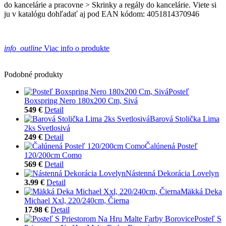
do kancelárie a pracovne > Skrinky a regály do kancelárie. Viete si
ju v katalógu dohľadať aj pod EAN kódom: 4051814370946
info_outline
Viac info o produkte
Podobné produkty
Posteľ
Boxspring Nero 180x200 Cm, Sivá
549 €
Detail
Barová Stolička Lima
2ks Svetlosivá
249 €
Detail
Čalúnená Posteľ
120/200cm Como
569 €
Detail
Nástenná Dekorácia Lovelyn
3.99 €
Detail
Mäkká Deka
Michael Xxl, 220/240cm, Čierna
17.98 €
Detail
Posteľ S