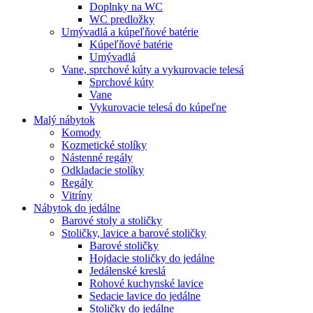
Doplnky na WC
WC predložky
Umývadlá a kúpeľňové batérie
Kúpeľňové batérie
Umývadlá
Vane, sprchové kúty a vykurovacie telesá
Sprchové kúty
Vane
Vykurovacie telesá do kúpeľne
Malý nábytok
Komody
Kozmetické stolíky
Nástenné regály
Odkladacie stolíky
Regály
Vitríny
Nábytok do jedálne
Barové stoly a stoličky
Stoličky, lavice a barové stoličky
Barové stoličky
Hojdacie stoličky do jedálne
Jedálenské kreslá
Rohové kuchynské lavice
Sedacie lavice do jedálne
Stoličky do jedálne