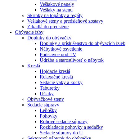
Vešiakové panely
Vešiaky na stenu
Skrinky na topánky a regály
Vešiakové steny a predsieňové zostavy
Zrkadlá do predsiene
Obývacie izby
Doplnky do obývačky
Doplnky a príslušenstvo do obývacích izieb
Nábytkové osvetlenie
Podstavce pod TV
Údržba a starostlivosť o nábytok
Kreslá
Hojdacie kreslá
Relaxačné kreslá
Sedacie vaky a kocky
Taburetky
Ušiaky
Obývačkové steny
Sedacie súpravy
Leňošky
Pohovky
Rohové sedacie súpravy
Rozkladacie pohovky a sedačky
Sedacie súpravy do U
Sektorový nábytok do obývačky