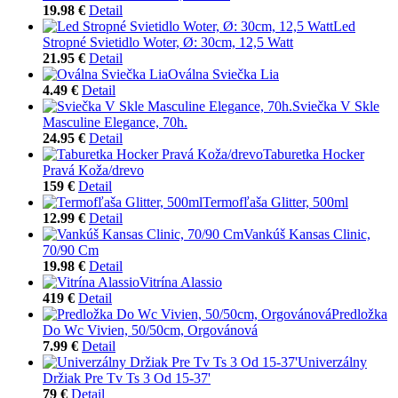
19.98 €
Detail
Led
Stropné Svietidlo Woter, Ø: 30cm, 12,5 Watt
21.95 €
Detail
Oválna Sviečka Lia
4.49 €
Detail
Sviečka V Skle
Masculine Elegance, 70h.
24.95 €
Detail
Taburetka Hocker
Pravá Koža/drevo
159 €
Detail
Termofľaša Glitter, 500ml
12.99 €
Detail
Vankúš Kansas Clinic,
70/90 Cm
19.98 €
Detail
Vitrína Alassio
419 €
Detail
Predložka
Do Wc Vivien, 50/50cm, Orgovánová
7.99 €
Detail
Univerzálny
Držiak Pre Tv Ts 3 Od 15-37'
79 €
Detail