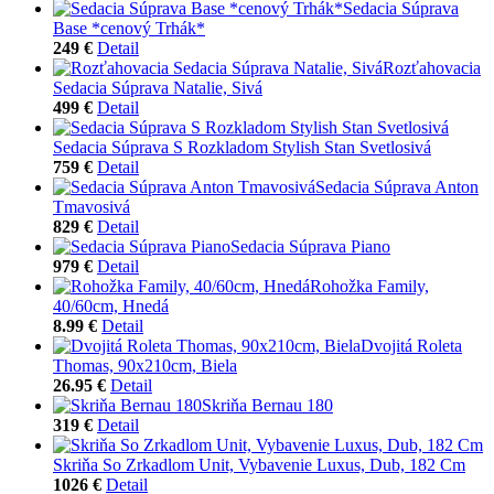
Sedacia Súprava
Base *cenový Trhák*
249 €
Detail
Rozťahovacia
Sedacia Súprava Natalie, Sivá
499 €
Detail
Sedacia Súprava S Rozkladom Stylish Stan Svetlosivá
759 €
Detail
Sedacia Súprava Anton
Tmavosivá
829 €
Detail
Sedacia Súprava Piano
979 €
Detail
Rohožka Family,
40/60cm, Hnedá
8.99 €
Detail
Dvojitá Roleta
Thomas, 90x210cm, Biela
26.95 €
Detail
Skriňa Bernau 180
319 €
Detail
Skriňa So Zrkadlom Unit, Vybavenie Luxus, Dub, 182 Cm
1026 €
Detail