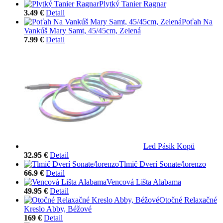
Plytký Tanier Ragnar
3.49 €
Detail
Poťah Na
Vankúš Mary Samt, 45/45cm, Zelená
7.99 €
Detail
Led Pásik Kopü
32.95 €
Detail
Tlmič Dverí Sonate/lorenzo
66.9 €
Detail
Vencová Lišta Alabama
49.95 €
Detail
Otočné Relaxačné
Kreslo Abby, Béžové
169 €
Detail