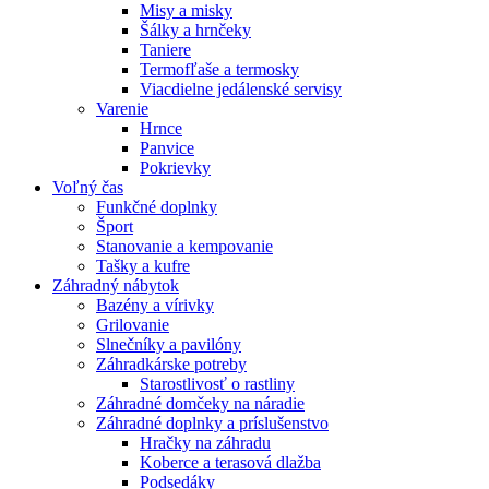
Misy a misky
Šálky a hrnčeky
Taniere
Termofľaše a termosky
Viacdielne jedálenské servisy
Varenie
Hrnce
Panvice
Pokrievky
Voľný čas
Funkčné doplnky
Šport
Stanovanie a kempovanie
Tašky a kufre
Záhradný nábytok
Bazény a vírivky
Grilovanie
Slnečníky a pavilóny
Záhradkárske potreby
Starostlivosť o rastliny
Záhradné domčeky na náradie
Záhradné doplnky a príslušenstvo
Hračky na záhradu
Koberce a terasová dlažba
Podsedáky