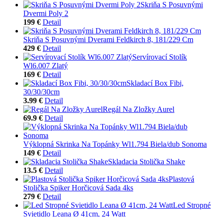
Skriňa S Posuvnými
Dvermi Poly 2
199 €
Detail
Skriňa S Posuvnými Dverami Feldkirch 8, 181/229 Cm
429 €
Detail
Servírovací Stolík
Wl6.007 Zlatý
169 €
Detail
Skladací Box Fibi,
30/30/30cm
3.99 €
Detail
Regál Na Zložky Aurel
69.9 €
Detail
Výklopná Skrinka Na Topánky Wl1.794 Biela/dub Sonoma
149 €
Detail
Skladacia Stolička Shake
13.5 €
Detail
Plastová
Stolička Spiker Horčicová Sada 4ks
279 €
Detail
Led Stropné
Svietidlo Leana Ø 41cm, 24 Watt