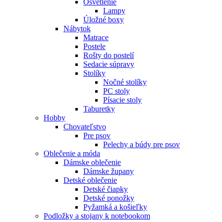
Osvetlenie
Lampy
Úložné boxy
Nábytok
Matrace
Postele
Rošty do postelí
Sedacie súpravy
Stolíky
Nočné stolíky
PC stoly
Písacie stoly
Taburetky
Hobby
Chovateľstvo
Pre psov
Pelechy a búdy pre psov
Oblečenie a móda
Dámske oblečenie
Dámske župany
Detské oblečenie
Detské čiapky
Detské ponožky
Pyžamká a košieľky
Podložky a stojany k notebookom