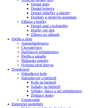
Detské deky
Detské koberce
Detské obliečky a plachty
Doplnky k detským posteliam
Zábava a hračky
Detské autá a kolobežky
Hračky pre deti
Zábava na záhrade
Dielňa a dom
Autopríslušenstvo
Chovateľstvo
Darčekové príslušenstvo
Dielňa a náradie
Maliarske potreby
Ochrana proti hmyzu
Domácnosť
Odpadkové koše
Starostlivosť o bielizeň
Koše na bielizeň
Sušiaky na bielizeň
Vešiaky, štipce a iné príslušenstvo
Žehliace dosky
Upratovanie
Elektrické spotrebiče