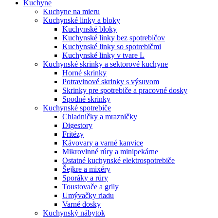
Kuchyne
Kuchyne na mieru
Kuchynské linky a bloky
Kuchynské bloky
Kuchynské linky bez spotrebičov
Kuchynské linky so spotrebičmi
Kuchynské linky v tvare L
Kuchynské skrinky a sektorové kuchyne
Horné skrinky
Potravinové skrinky s výsuvom
Skrinky pre spotrebiče a pracovné dosky
Spodné skrinky
Kuchynské spotrebiče
Chladničky a mrazničky
Digestory
Fritézy
Kávovary a varné kanvice
Mikrovlnné rúry a minipekárne
Ostatné kuchynské elektrospotrebiče
Šejkre a mixéry
Sporáky a rúry
Toustovače a grily
Umývačky riadu
Varné dosky
Kuchynský nábytok