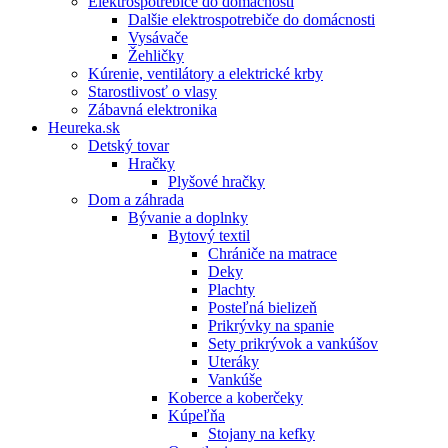
Elektrospotrebiče do domácnosti
Dalšie elektrospotrebiče do domácnosti
Vysávače
Žehličky
Kúrenie, ventilátory a elektrické krby
Starostlivosť o vlasy
Zábavná elektronika
Heureka.sk
Detský tovar
Hračky
Plyšové hračky
Dom a záhrada
Bývanie a doplnky
Bytový textil
Chrániče na matrace
Deky
Plachty
Posteľná bielizeň
Prikrývky na spanie
Sety prikrývok a vankúšov
Uteráky
Vankúše
Koberce a koberčeky
Kúpeľňa
Stojany na kefky