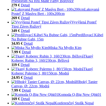
Priestorom Na Hru Malte Farby Borovice
279 €
Detail
Lakovaná
Posteľ Z Masívu Bert - 100x200cm
269 €
Detail
Vyvýšená Posteľ
Tipsi Záves Ružový
349 €
Detail
Predlžovací Kábel
Na Bubne Gabi, 15m
34.95 €
Detail
Miska Na Mydlo Kim
7.99 €
Detail
Tkaný
Koberec Rubin 3, 160/230cm, Béžová
119 €
Detail
Tkaný
Koberec Palermo 1, 80/150cm, Modrá
24.95 €
Detail
Hlboký Tanier
Canvas, Ø: 22cm, Modrá
7.99 €
Detail
Komoda Q-Big New Qbk01
169 €
Detail
Konferenčný Stolík Nepal