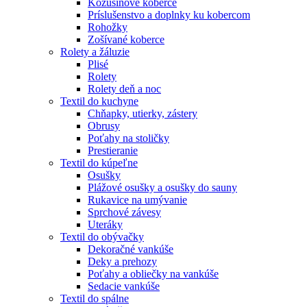
Kožušinové koberce
Príslušenstvo a doplnky ku kobercom
Rohožky
Zošívané koberce
Rolety a žáluzie
Plisé
Rolety
Rolety deň a noc
Textil do kuchyne
Chňapky, utierky, zástery
Obrusy
Poťahy na stoličky
Prestieranie
Textil do kúpeľne
Osušky
Plážové osušky a osušky do sauny
Rukavice na umývanie
Sprchové závesy
Uteráky
Textil do obývačky
Dekoračné vankúše
Deky a prehozy
Poťahy a obliečky na vankúše
Sedacie vankúše
Textil do spálne