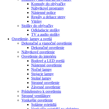
Komody do obývačky
Nábytkové programy
Nástenné police
Regály a deliace steny
Vitríny
Stolíky do obývačky
Odkladacie stolíky
TV a audio stolíky
Osvetlenie, lampy a svetlá
Dekoračné a vianočné osvetlenie
Dekoračné osvetlenie
Nábytkové osvetlenie
Osvetlenie do interiéru
Bodové a LED svetlá
Nástenné osvetlenie
Nočné lampy
Stojacie lampy
Stolné lampy
Stropné osvetlenie
Závesné osvetlenie
Príslušenstvo k osvetleniu
Stropné ventilátory
Vonkajšie osvetlenie
Solárne svietidlá
Vonkajšie svietidlá na elektrinu