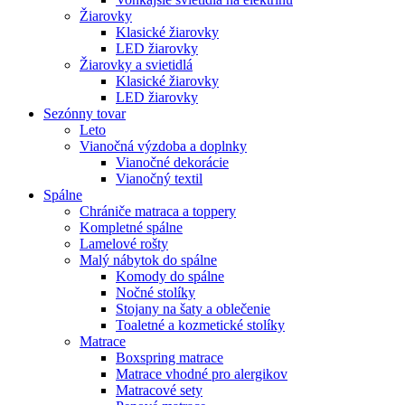
Žiarovky
Klasické žiarovky
LED žiarovky
Žiarovky a svietidlá
Klasické žiarovky
LED žiarovky
Sezónny tovar
Leto
Vianočná výzdoba a doplnky
Vianočné dekorácie
Vianočný textil
Spálne
Chrániče matraca a toppery
Kompletné spálne
Lamelové rošty
Malý nábytok do spálne
Komody do spálne
Nočné stolíky
Stojany na šaty a oblečenie
Toaletné a kozmetické stolíky
Matrace
Boxspring matrace
Matrace vhodné pro alergikov
Matracové sety