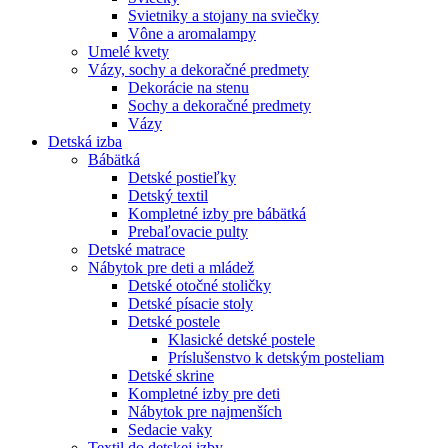
Svietniky a stojany na sviečky
Vône a aromalampy
Umelé kvety
Vázy, sochy a dekoračné predmety
Dekorácie na stenu
Sochy a dekoračné predmety
Vázy
Detská izba
Bábätká
Detské postieľky
Detský textil
Kompletné izby pre bábätká
Prebaľovacie pulty
Detské matrace
Nábytok pre deti a mládež
Detské otočné stoličky
Detské písacie stoly
Detské postele
Klasické detské postele
Príslušenstvo k detským posteliam
Detské skrine
Kompletné izby pre deti
Nábytok pre najmenších
Sedacie vaky
Textil do detskej izby