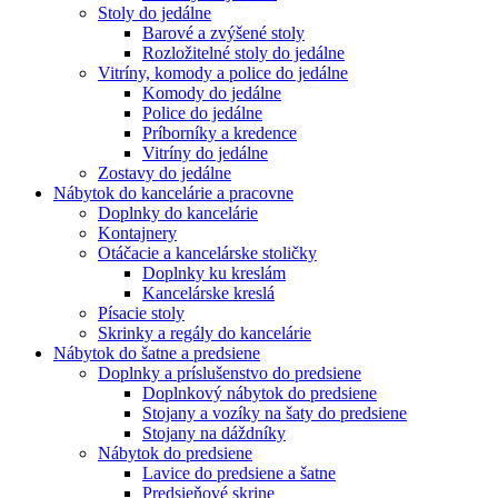
Stoly do jedálne
Barové a zvýšené stoly
Rozložitelné stoly do jedálne
Vitríny, komody a police do jedálne
Komody do jedálne
Police do jedálne
Príborníky a kredence
Vitríny do jedálne
Zostavy do jedálne
Nábytok do kancelárie a pracovne
Doplnky do kancelárie
Kontajnery
Otáčacie a kancelárske stoličky
Doplnky ku kreslám
Kancelárske kreslá
Písacie stoly
Skrinky a regály do kancelárie
Nábytok do šatne a predsiene
Doplnky a príslušenstvo do predsiene
Doplnkový nábytok do predsiene
Stojany a vozíky na šaty do predsiene
Stojany na dáždníky
Nábytok do predsiene
Lavice do predsiene a šatne
Predsieňové skrine