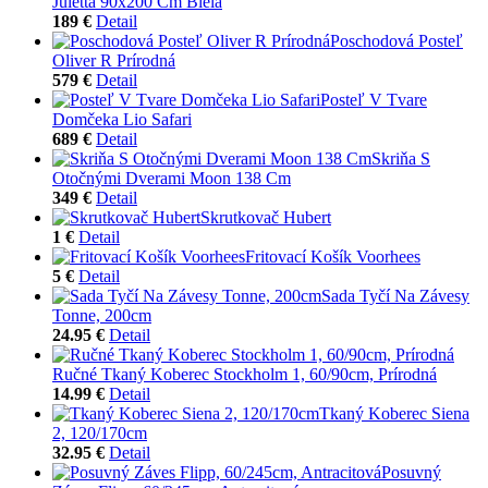
Juletta 90x200 Cm Biela
189 €
Detail
Poschodová Posteľ
Oliver R Prírodná
579 €
Detail
Posteľ V Tvare
Domčeka Lio Safari
689 €
Detail
Skriňa S
Otočnými Dverami Moon 138 Cm
349 €
Detail
Skrutkovač Hubert
1 €
Detail
Fritovací Košík Voorhees
5 €
Detail
Sada Tyčí Na Závesy
Tonne, 200cm
24.95 €
Detail
Ručné Tkaný Koberec Stockholm 1, 60/90cm, Prírodná
14.99 €
Detail
Tkaný Koberec Siena
2, 120/170cm
32.95 €
Detail
Posuvný