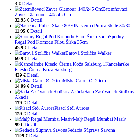
3 €
Detail
Zatemňovací
Záves Glamour, 140/245 Cm
32.95 €
Detail
Nástenná Polica Skate 80/30
11.95 €
Detail
Spodný
Regál Pod Komodu Filou Šírka 35cm
45.9 €
Detail
Barová Stolička Walker
69.9 €
Detail
Kancelárske
Kreslo Čierna Koža Salzburg 1
439 €
Detail
Miska Capri, Ø: 20cm
14.99 €
Detail
Sada Zasúvacích Stolíkov
Akácia
179 €
Detail
Písací Stôl Aurora
159 €
Detail
Malý Regál Mumbai Masív
99 €
Detail
Sedacia Súprava Savona
1199 €
Detail