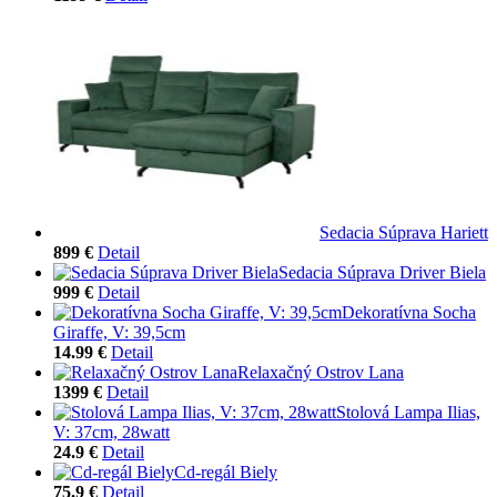
Sedacia Súprava Hariett
899 €
Detail
Sedacia Súprava Driver Biela
999 €
Detail
Dekoratívna Socha
Giraffe, V: 39,5cm
14.99 €
Detail
Relaxačný Ostrov Lana
1399 €
Detail
Stolová Lampa Ilias,
V: 37cm, 28watt
24.9 €
Detail
Cd-regál Biely
75.9 €
Detail