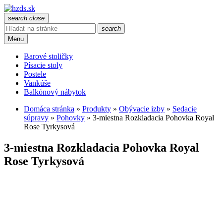
search
close
search
Menu
Barové stoličky
Písacie stoly
Postele
Vankúše
Balkónový nábytok
Domáca stránka
»
Produkty
»
Obývacie izby
»
Sedacie
súpravy
»
Pohovky
»
3-miestna Rozkladacia Pohovka Royal
Rose Tyrkysová
3-miestna Rozkladacia Pohovka Royal
Rose Tyrkysová