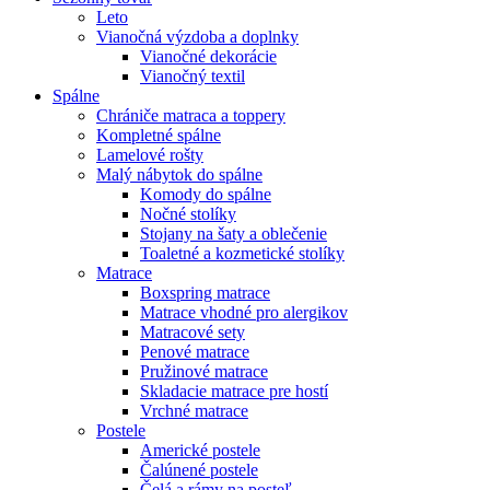
Leto
Vianočná výzdoba a doplnky
Vianočné dekorácie
Vianočný textil
Spálne
Chrániče matraca a toppery
Kompletné spálne
Lamelové rošty
Malý nábytok do spálne
Komody do spálne
Nočné stolíky
Stojany na šaty a oblečenie
Toaletné a kozmetické stolíky
Matrace
Boxspring matrace
Matrace vhodné pro alergikov
Matracové sety
Penové matrace
Pružinové matrace
Skladacie matrace pre hostí
Vrchné matrace
Postele
Americké postele
Čalúnené postele
Čelá a rámy na posteľ