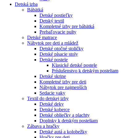
Detská izba
Bábätká
Detské postieľky
Detský textil
Kompletné izby pre bábätká
Prebaľovacie pulty
Detské matrace
Nábytok pre deti a mládež
Detské otočné stoličky
Detské písacie stoly
Detské postele
Klasické detské postele
Príslušenstvo k detským posteliam
Detské skrine
Kompletné izby pre deti
Nábytok pre najmenších
Sedacie vaky
Textil do detskej izby
Detské deky
Detské koberce
Detské obliečky a plachty
Doplnky k detským posteliam
Zábava a hračky
Detské autá a kolobežky
Hračky pre deti