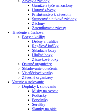
Závesy a záclony
Garniže a tyče na záclony
Hotové závesy
Príslušenstvo k závesom
Strapcové a nitkové záclony
Záclony
Zatemňovacie závesy
Triedenie a úschova
Boxy a košíky
Debny a truhlice
Regálové košíky
Skladacie boxy
Úložné boxy
Zásuvkové boxy
Ostatné organizéry
Skladovanie oblečenia
Viacúčelové vozíky
Závesné organizéry
Varenie a stolovanie
Doplnky k stolovaniu
Misky na ovocie
Podtácky
Popolníky
Servítky
Slamky na pitie