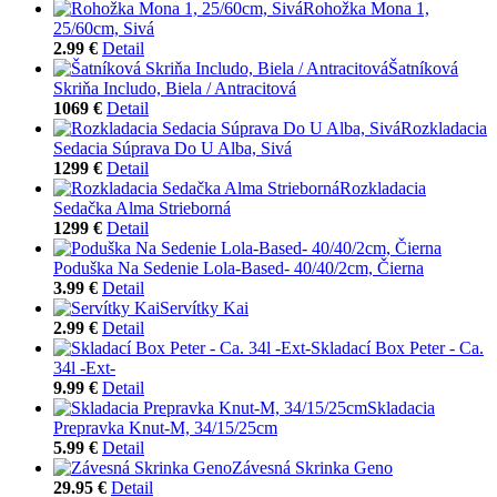
Rohožka Mona 1,
25/60cm, Sivá
2.99 €
Detail
Šatníková
Skriňa Includo, Biela / Antracitová
1069 €
Detail
Rozkladacia
Sedacia Súprava Do U Alba, Sivá
1299 €
Detail
Rozkladacia
Sedačka Alma Strieborná
1299 €
Detail
Poduška Na Sedenie Lola-Based- 40/40/2cm, Čierna
3.99 €
Detail
Servítky Kai
2.99 €
Detail
Skladací Box Peter - Ca.
34l -Ext-
9.99 €
Detail
Skladacia
Prepravka Knut-M, 34/15/25cm
5.99 €
Detail
Závesná Skrinka Geno
29.95 €
Detail