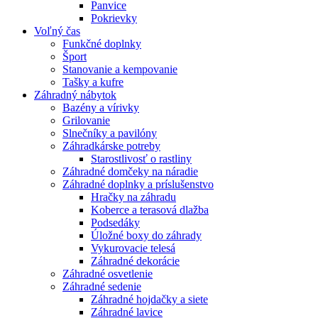
Panvice
Pokrievky
Voľný čas
Funkčné doplnky
Šport
Stanovanie a kempovanie
Tašky a kufre
Záhradný nábytok
Bazény a vírivky
Grilovanie
Slnečníky a pavilóny
Záhradkárske potreby
Starostlivosť o rastliny
Záhradné domčeky na náradie
Záhradné doplnky a príslušenstvo
Hračky na záhradu
Koberce a terasová dlažba
Podsedáky
Úložné boxy do záhrady
Vykurovacie telesá
Záhradné dekorácie
Záhradné osvetlenie
Záhradné sedenie
Záhradné hojdačky a siete
Záhradné lavice