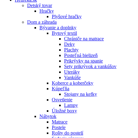
Detský tovar
Hračky
Plyšové hračky
Dom a záhrada
Bývanie a doplnky
Bytový textil
Chrániče na matrace
Deky
Plachty
Posteľná bielizeň
Prikrývky na spanie
Sety prikrývok a vankúšov
Uteráky
Vankúše
Koberce a koberčeky
Kúpeľňa
Stojany na kefky
Osvetlenie
Lampy
Úložné boxy
Nábytok
Matrace
Postele
Rošty do postelí