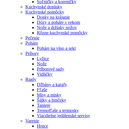
Soľničky a koreničky
Kuchynské doplnky
Kuchynské pomôcky
Dosky na krájanie
Dózy a poháre s vekom
Nože a držiaky nožov
Rôzne kuchynské pomôcky
Pečenie
Poháre
Poháre na víno a sekt
Príbory
Lyžice
Nože
Príborové sady
Vidličky
Riady
Džbány a karafy
Fľaše
Misy a misky
Šálky a hrnčeky
Taniere
Termofľaše a termosky
Viacdielne jedálenské servisy
Varenie
Hrnce