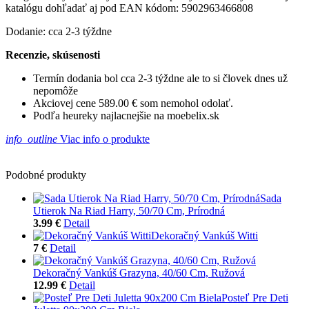
katalógu dohľadať aj pod EAN kódom: 5902963466808
Dodanie: cca 2-3 týždne
Recenzie, skúsenosti
Termín dodania bol cca 2-3 týždne ale to si človek dnes už
nepomôže
Akciovej cene 589.00 € som nemohol odolať.
Podľa heureky najlacnejšie na moebelix.sk
info_outline
Viac info o produkte
Podobné produkty
Sada
Utierok Na Riad Harry, 50/70 Cm, Prírodná
3.99 €
Detail
Dekoračný Vankúš Witti
7 €
Detail
Dekoračný Vankúš Grazyna, 40/60 Cm, Ružová
12.99 €
Detail
Posteľ Pre Deti