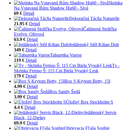
Skrinka
Na Vstavanú Rúru Shadow Hu60 - Sivá
69 €
Detail
Dekoračná Tácňa Naturelle
21.95 €
Detail
Čalúnená Stolička
Evelyn, Olivová
63.9 €
Detail
Jedálenský Stôl Kilian Dub
349 €
Detail
Taburetka Varese
219 €
Detail
Tv -
Skrinka Fernso Š: 115 Cm Biela Vysoký Lesk
179 €
Detail
Box S Krytom Betty, 15l
4.99 €
Detail
Box Sandy Šedá
3.99 €
Detail
Úložný Box Stockholm S
4.4 €
Detail
Jedálenský Servis
Black, 12-Dielny
69.9 €
Detail
Ohrievacia Fľaša Sophie