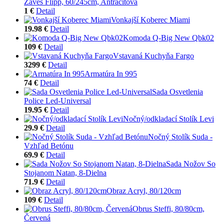
Záves Flipp, 60/245cm, Antracitová
1 €
Detail
Vonkajší Koberec Miami
19.98 €
Detail
Komoda Q-Big New Qbk02
109 €
Detail
Vstavaná Kuchyňa Fargo
3299 €
Detail
Armatúra In 995
74 €
Detail
Sada Osvetlenia
Police Led-Universal
19.95 €
Detail
Nočný/odkladací Stolík Levi
29.9 €
Detail
Nočný Stolík Suda -
Vzhľad Betónu
69.9 €
Detail
Sada Nožov So
Stojanom Natan, 8-Dielna
71.9 €
Detail
Obraz Acryl, 80/120cm
109 €
Detail
Obrus Steffi, 80/80cm,
Červená