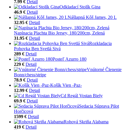
7.99 €
Detail
Odkladací Stolík Gina
46.9 €
Detail
Nášlapná Kôš James, 20 L
32.95 €
Detail
Napínacia Plachta Bio Jersey, 180/200cm, Zelená
31.95 €
Detail
Rozkladacia
Pohovka Ben Svetlá Sivá
289 €
Detail
Posteľ Azurro 180
229 €
Detail
Vnútorné Členenie
Bonn/chess/stripe
78.9 €
Detail
Košík Vien -Paz-
12.99 €
Detail
Cd Regál Vostan Biely
69.9 €
Detail
Sedacia Súprava Pilot
Horčicová
1599 €
Detail
Rohová Skriňa Alabama
419 €
Detail