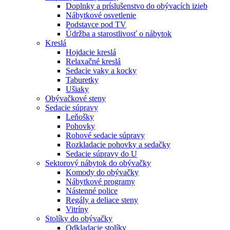
Doplnky a príslušenstvo do obývacích izieb
Nábytkové osvetlenie
Podstavce pod TV
Údržba a starostlivosť o nábytok
Kreslá
Hojdacie kreslá
Relaxačné kreslá
Sedacie vaky a kocky
Taburetky
Ušiaky
Obývačkové steny
Sedacie súpravy
Leňošky
Pohovky
Rohové sedacie súpravy
Rozkladacie pohovky a sedačky
Sedacie súpravy do U
Sektorový nábytok do obývačky
Komody do obývačky
Nábytkové programy
Nástenné police
Regály a deliace steny
Vitríny
Stolíky do obývačky
Odkladacie stolíky