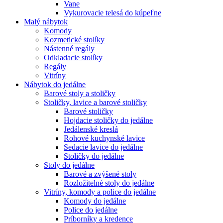
Vane
Vykurovacie telesá do kúpeľne
Malý nábytok
Komody
Kozmetické stolíky
Nástenné regály
Odkladacie stolíky
Regály
Vitríny
Nábytok do jedálne
Barové stoly a stoličky
Stoličky, lavice a barové stoličky
Barové stoličky
Hojdacie stoličky do jedálne
Jedálenské kreslá
Rohové kuchynské lavice
Sedacie lavice do jedálne
Stoličky do jedálne
Stoly do jedálne
Barové a zvýšené stoly
Rozložitelné stoly do jedálne
Vitríny, komody a police do jedálne
Komody do jedálne
Police do jedálne
Príborníky a kredence