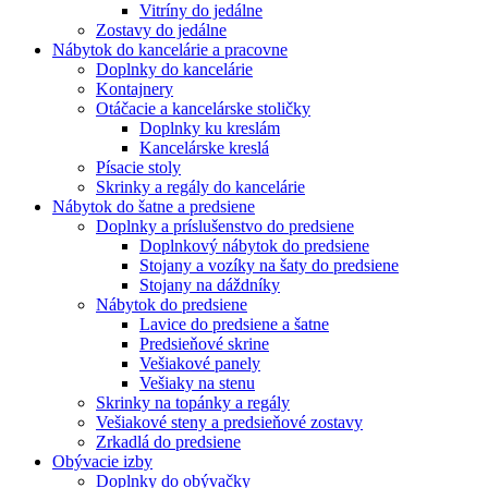
Vitríny do jedálne
Zostavy do jedálne
Nábytok do kancelárie a pracovne
Doplnky do kancelárie
Kontajnery
Otáčacie a kancelárske stoličky
Doplnky ku kreslám
Kancelárske kreslá
Písacie stoly
Skrinky a regály do kancelárie
Nábytok do šatne a predsiene
Doplnky a príslušenstvo do predsiene
Doplnkový nábytok do predsiene
Stojany a vozíky na šaty do predsiene
Stojany na dáždníky
Nábytok do predsiene
Lavice do predsiene a šatne
Predsieňové skrine
Vešiakové panely
Vešiaky na stenu
Skrinky na topánky a regály
Vešiakové steny a predsieňové zostavy
Zrkadlá do predsiene
Obývacie izby
Doplnky do obývačky