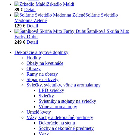
Zrkadlo Maldi
89 €
Detail
Solárne Svietidlo
Madonna Zelené
129 €
Detail
Šatníková Skriňa Mito
Farby Dubu
249 €
Detail
Dekorácie a bytové doplnky
Hodiny
Obaly na kvetináče
Obrazy
Rámy na obrazy
Stojany na kvety
Sviečky, svietniky, vône a aromalampy
LED-sviečky
Sviečky
Svietniky a stojany na sviečky
Vône a aromalampy
Umelé kvety
Vázy, sochy a dekoračné predmety
Dekorácie na stenu
Sochy a dekoračné predmety
Vázy