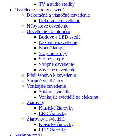
TV a audio stolíky
Osvetlenie, lampy a svetlá
Dekoračné a vianočné osvetlenie
Dekoračné osvetlenie
Nábytkové osvetlenie
Osvetlenie do interiéru
Bodové a LED svetlá
Nástenné osvetlenie
Nočné lampy
Stojacie lampy
Stolné lampy
Stropné osvetlenie
Závesné osvetlenie
Príslušenstvo k osvetleniu
Stropné ventilátory
Vonkajšie osvetlenie
Solárne svietidlá
Vonkajšie svietidlá na elektrinu
Žiarovky
Klasické žiarovky
LED žiarovky
Žiarovky a svietidlá
Klasické žiarovky
LED žiarovky
Sezónny tovar