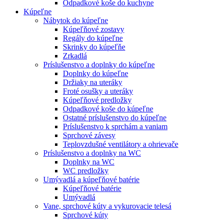
Odpadkové koše do kuchyne
Kúpeľne
Nábytok do kúpeľne
Kúpeľňové zostavy
Regály do kúpeľne
Skrinky do kúpeľňe
Zrkadlá
Príslušenstvo a doplnky do kúpeľne
Doplnky do kúpeľne
Držiaky na uteráky
Froté osušky a uteráky
Kúpeľňové predložky
Odpadkové koše do kúpeľne
Ostatné príslušenstvo do kúpeľne
Príslušenstvo k sprchám a vaniam
Sprchové závesy
Teplovzdušné ventilátory a ohrievače
Príslušenstvo a doplnky na WC
Doplnky na WC
WC predložky
Umývadlá a kúpeľňové batérie
Kúpeľňové batérie
Umývadlá
Vane, sprchové kúty a vykurovacie telesá
Sprchové kúty