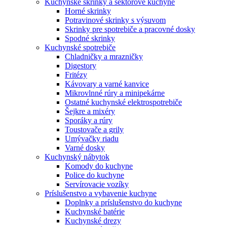
Kuchynské skrinky a sektorové kuchyne
Horné skrinky
Potravinové skrinky s výsuvom
Skrinky pre spotrebiče a pracovné dosky
Spodné skrinky
Kuchynské spotrebiče
Chladničky a mrazničky
Digestory
Fritézy
Kávovary a varné kanvice
Mikrovlnné rúry a minipekárne
Ostatné kuchynské elektrospotrebiče
Šejkre a mixéry
Sporáky a rúry
Toustovače a grily
Umývačky riadu
Varné dosky
Kuchynský nábytok
Komody do kuchyne
Police do kuchyne
Servírovacie vozíky
Príslušenstvo a vybavenie kuchyne
Doplnky a príslušenstvo do kuchyne
Kuchynské batérie
Kuchynské drezy