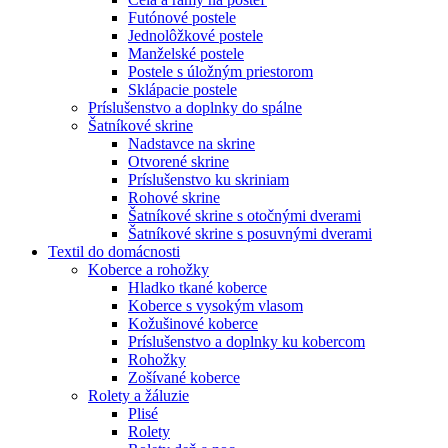
Futónové postele
Jednolôžkové postele
Manželské postele
Postele s úložným priestorom
Sklápacie postele
Príslušenstvo a doplnky do spálne
Šatníkové skrine
Nadstavce na skrine
Otvorené skrine
Príslušenstvo ku skriniam
Rohové skrine
Šatníkové skrine s otočnými dverami
Šatníkové skrine s posuvnými dverami
Textil do domácnosti
Koberce a rohožky
Hladko tkané koberce
Koberce s vysokým vlasom
Kožušinové koberce
Príslušenstvo a doplnky ku kobercom
Rohožky
Zošívané koberce
Rolety a žáluzie
Plisé
Rolety