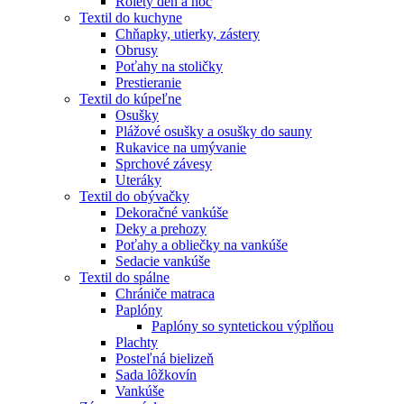
Rolety deň a noc
Textil do kuchyne
Chňapky, utierky, zástery
Obrusy
Poťahy na stoličky
Prestieranie
Textil do kúpeľne
Osušky
Plážové osušky a osušky do sauny
Rukavice na umývanie
Sprchové závesy
Uteráky
Textil do obývačky
Dekoračné vankúše
Deky a prehozy
Poťahy a obliečky na vankúše
Sedacie vankúše
Textil do spálne
Chrániče matraca
Paplóny
Paplóny so syntetickou výplňou
Plachty
Posteľná bielizeň
Sada lôžkovín
Vankúše