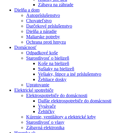
Zábava na záhrade
Dielňa a dom
Autopríslušenstvo
Chovateľstvo
Darčekové príslušenstvo
Dielňa a náradie
Maliarske potreby
Ochrana proti hmyzu
Domácnosť
Odpadkové koše
Starostlivosť o bielizeň
Koše na bielizeň
Sušiaky na bielizeň
Vešiaky, štipce a iné príslušenstvo
Žehliace dosky
Upratovanie
Elektrické spotrebiče
Elektrospotrebiče do domácnosti
Dalšie elektrospotrebiče do domácnosti
Vysávače
Žehličky
Kúrenie, ventilátory a elektrické krby
Starostlivosť o vlasy
Zábavná elektronika
Heureka.sk