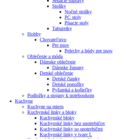
Sedacie súpravy
Stolíky
Nočné stolíky
PC stoly
Písacie stoly
Taburetky
Hobby
Chovateľstvo
Pre psov
Pelechy a búdy pre psov
Oblečenie a móda
Dámske oblečenie
Dámske župany
Detské oblečenie
Detské čiapky
Detské ponožky
Pyžamká a košieľky
Podložky a stojany k notebookom
Kuchyne
Kuchyne na mieru
Kuchynské linky a bloky
Kuchynské bloky
Kuchynské linky bez spotrebičov
Kuchynské linky so spotrebičmi
Kuchynské linky v tvare L