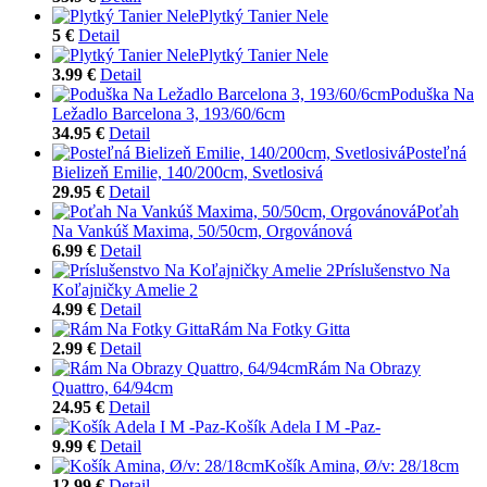
Plytký Tanier Nele
5 €
Detail
Plytký Tanier Nele
3.99 €
Detail
Poduška Na
Ležadlo Barcelona 3, 193/60/6cm
34.95 €
Detail
Posteľná
Bielizeň Emilie, 140/200cm, Svetlosivá
29.95 €
Detail
Poťah
Na Vankúš Maxima, 50/50cm, Orgovánová
6.99 €
Detail
Príslušenstvo Na
Koľajničky Amelie 2
4.99 €
Detail
Rám Na Fotky Gitta
2.99 €
Detail
Rám Na Obrazy
Quattro, 64/94cm
24.95 €
Detail
Košík Adela I M -Paz-
9.99 €
Detail
Košík Amina, Ø/v: 28/18cm
12.99 €
Detail