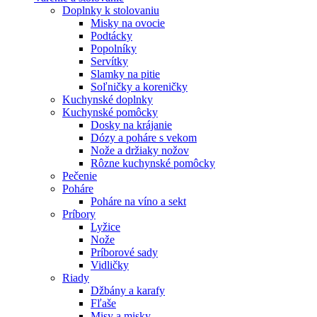
Doplnky k stolovaniu
Misky na ovocie
Podtácky
Popolníky
Servítky
Slamky na pitie
Soľničky a koreničky
Kuchynské doplnky
Kuchynské pomôcky
Dosky na krájanie
Dózy a poháre s vekom
Nože a držiaky nožov
Rôzne kuchynské pomôcky
Pečenie
Poháre
Poháre na víno a sekt
Príbory
Lyžice
Nože
Príborové sady
Vidličky
Riady
Džbány a karafy
Fľaše
Misy a misky