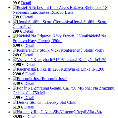
99 €
Detail
Posteľ S
Nebesami Lino Záves Ružovo-Biely
739 €
Detail
Herná Stolička Score
Čierna/sivá
299 €
Detail
Nádobá Na
Prípravu Kávy French, 350ml
6.99 €
Detail
Konferenčný Stolík Vicky
249 €
Detail
Vstavaná Kuchyňa Ip3150
3598 €
Detail
Kuchynská Linka Ip 1200
2398 €
Detail
Príborník Josef
3.49 €
Detail
Pohár Na Zmrzlinu
Gelato, Ca. 750 Ml
2.99 €
Detail
Detský Stôl Child
61.9 €
Detail
Nástenný Regál Alia -Sb-
39.95 €
Detail