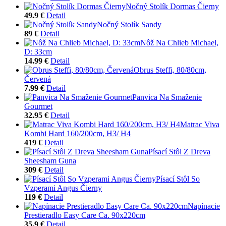
Nočný Stolík Dormas Čierny
49.9 €
Detail
Nočný Stolík Sandy
89 €
Detail
Nôž Na Chlieb Michael,
D: 33cm
14.99 €
Detail
Obrus Steffi, 80/80cm,
Červená
7.99 €
Detail
Panvica Na Smaženie
Gourmet
32.95 €
Detail
Matrac Viva
Kombi Hard 160/200cm, H3/ H4
419 €
Detail
Písací Stôl Z Dreva
Sheesham Guna
309 €
Detail
Písací Stôl So
Vzperami Angus Čierny
119 €
Detail
Napínacie
Prestieradlo Easy Care Ca. 90x220cm
35.9 €
Detail