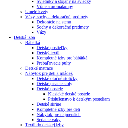
Svietniky a stojany na sviečky
Vône a aromalampy
Umelé kvety
Vázy, sochy a dekoračné predmety
Dekorácie na stenu
Sochy a dekoračné predmety
Vázy
Detská izba
Bábätká
Detské postieľky
Detský textil
Kompletné izby pre bábätká
Prebaľovacie pulty
Detské matrace
Nábytok pre deti a mládež
Detské otočné stoličky
Detské písacie stoly
Detské postele
Klasické detské postele
Príslušenstvo k detským posteliam
Detské skrine
Kompletné izby pre deti
Nábytok pre najmenších
Sedacie vaky
Textil do detskej izby