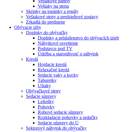
Vešiakové panely
Vešiaky na stenu
Skrinky na topánky a regály
Vešiakové steny a predsieňové zostavy
Zrkadlá do predsiene
Obývacie izby
Doplnky do obývačky
Doplnky a príslušenstvo do obývacích izieb
Nábytkové osvetlenie
Podstavce pod TV
Údržba a starostlivosť o nábytok
Kreslá
Hojdacie kreslá
Relaxačné kreslá
Sedacie vaky a kocky
Taburetky
Ušiaky
Obývačkové steny
Sedacie súpravy
Leňošky
Pohovky
Rohové sedacie súpravy
Rozkladacie pohovky a sedačky
Sedacie súpravy do U
Sektorový nábytok do obývačky