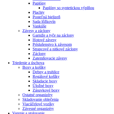
Paplóny
Paplóny so syntetickou výplňou
Plachty
Posteľná bielizeň
Sada lôžkovín
Vankúše
Závesy a záclony
Garniže a tyče na záclony
Hotové závesy
Príslušenstvo k závesom
Strapcové a nitkové záclony
Záclony
Zatemňovacie závesy
Triedenie a úschova
Boxy a košíky
Debny a truhlice
Regálové košíky
Skladacie boxy
Úložné boxy
Zásuvkové boxy
Ostatné organizéry
Skladovanie oblečenia
Viacúčelové vozíky
Závesné organizéry
Varenie a stolovanie