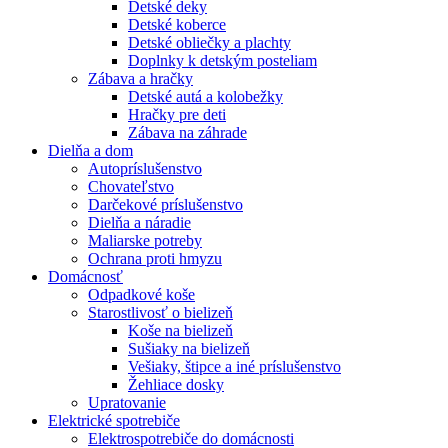
Detské deky
Detské koberce
Detské obliečky a plachty
Doplnky k detským posteliam
Zábava a hračky
Detské autá a kolobežky
Hračky pre deti
Zábava na záhrade
Dielňa a dom
Autopríslušenstvo
Chovateľstvo
Darčekové príslušenstvo
Dielňa a náradie
Maliarske potreby
Ochrana proti hmyzu
Domácnosť
Odpadkové koše
Starostlivosť o bielizeň
Koše na bielizeň
Sušiaky na bielizeň
Vešiaky, štipce a iné príslušenstvo
Žehliace dosky
Upratovanie
Elektrické spotrebiče
Elektrospotrebiče do domácnosti