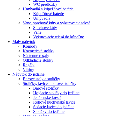
WC predložky
Umývadlá a kúpeľňové batérie
Kúpeľňové batérie
Umývadlá
Vane, sprchové kúty a vykurovacie telesá
Sprchové kúty
Vane
Vykurovacie telesá do kúpeľne
Malý nábytok
Komody
Kozmetické stolíky
Nástenné regály
Odkladacie stolíky
Regály
Vitríny
Nábytok do jedálne
Barové stoly a stoličky
Stoličky, lavice a barové stoličky
Barové stoličky
Hojdacie stoličky do jedálne
Jedálenské kreslá
Rohové kuchynské lavice
Sedacie lavice do jedálne
Stoličky do jedálne