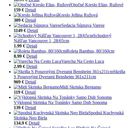
Otočné Kreslo Elias, Ružové
159 €
Detail
Kreslo Jellina Ružová
309 €
Detail
Sedacia Súprava Varese
1149 €
Detail
Schodový
Nášľap Vancouver 1, 28/65cm
1.99 €
Detail
Roleta Bambus, 80/160cm
8.99 €
Detail
Varecha Na Cesto Luca
2.99 €
Detail
Skriňa
S Posuvnými Dverami Bensheim 361x211cm
969 €
Detail
Midi Skrinka Bergamo
119 €
Detail
Výklopná Skrinka Na Topánky Samo Dub Sonoma
139 €
Detail
Spodná Kuchynská
Skrinka Neo Biela
134.9 €
Detail