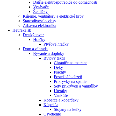
Dalšie elektrospotrebiče do domácnosti
Vysávače
Žehličky
Kúrenie, ventilátory a elektrické krby
Starostlivosť o vlasy
Zábavná elektronika
Heureka.sk
Detský tovar
Hračky
Plyšové hračky
Dom a záhrada
Bývanie a doplnky
Bytový textil
Chrániče na matrace
Deky
Plachty
Posteľná bielizeň
Prikrývky na spanie
Sety prikrývok a vankúšov
Uteráky
Vankúše
Koberce a koberčeky
Kúpeľňa
Stojany na kefky
Osvetlenie