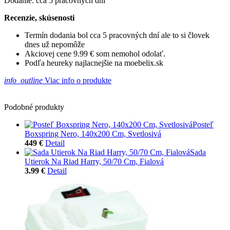
Dodanie: cca 5 pracovných dní
Recenzie, skúsenosti
Termín dodania bol cca 5 pracovných dní ale to si človek
dnes už nepomôže
Akciovej cene 9.99 € som nemohol odolať.
Podľa heureky najlacnejšie na moebelix.sk
info_outline
Viac info o produkte
Podobné produkty
Posteľ
Boxspring Nero, 140x200 Cm, Svetlosivá
449 €
Detail
Sada
Utierok Na Riad Harry, 50/70 Cm, Fialová
3.99 €
Detail