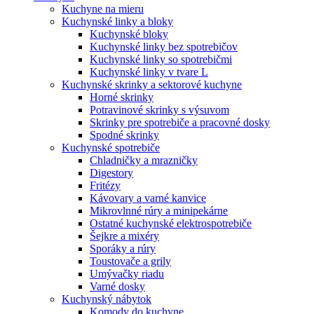
Kuchyne na mieru
Kuchynské linky a bloky
Kuchynské bloky
Kuchynské linky bez spotrebičov
Kuchynské linky so spotrebičmi
Kuchynské linky v tvare L
Kuchynské skrinky a sektorové kuchyne
Horné skrinky
Potravinové skrinky s výsuvom
Skrinky pre spotrebiče a pracovné dosky
Spodné skrinky
Kuchynské spotrebiče
Chladničky a mrazničky
Digestory
Fritézy
Kávovary a varné kanvice
Mikrovlnné rúry a minipekárne
Ostatné kuchynské elektrospotrebiče
Šejkre a mixéry
Sporáky a rúry
Toustovače a grily
Umývačky riadu
Varné dosky
Kuchynský nábytok
Komody do kuchyne