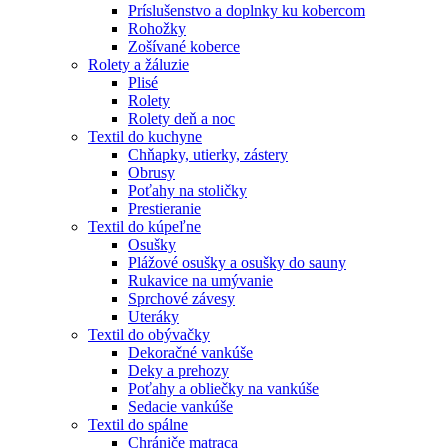
Príslušenstvo a doplnky ku kobercom
Rohožky
Zošívané koberce
Rolety a žáluzie
Plisé
Rolety
Rolety deň a noc
Textil do kuchyne
Chňapky, utierky, zástery
Obrusy
Poťahy na stoličky
Prestieranie
Textil do kúpeľne
Osušky
Plážové osušky a osušky do sauny
Rukavice na umývanie
Sprchové závesy
Uteráky
Textil do obývačky
Dekoračné vankúše
Deky a prehozy
Poťahy a obliečky na vankúše
Sedacie vankúše
Textil do spálne
Chrániče matraca