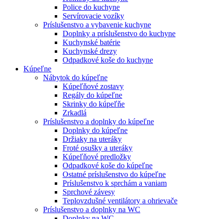
Police do kuchyne
Servírovacie vozíky
Príslušenstvo a vybavenie kuchyne
Doplnky a príslušenstvo do kuchyne
Kuchynské batérie
Kuchynské drezy
Odpadkové koše do kuchyne
Kúpeľne
Nábytok do kúpeľne
Kúpeľňové zostavy
Regály do kúpeľne
Skrinky do kúpeľňe
Zrkadlá
Príslušenstvo a doplnky do kúpeľne
Doplnky do kúpeľne
Držiaky na uteráky
Froté osušky a uteráky
Kúpeľňové predložky
Odpadkové koše do kúpeľne
Ostatné príslušenstvo do kúpeľne
Príslušenstvo k sprchám a vaniam
Sprchové závesy
Teplovzdušné ventilátory a ohrievače
Príslušenstvo a doplnky na WC
Doplnky na WC