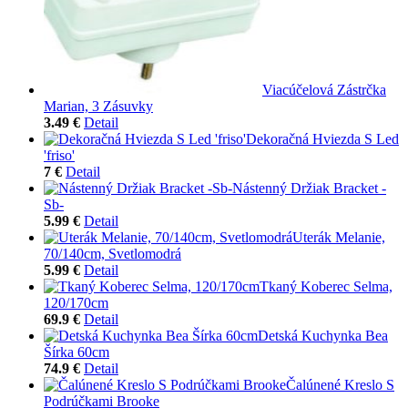
Viacúčelová Zástrčka
Marian, 3 Zásuvky
3.49 €
Detail
Dekoračná Hviezda S Led
'friso'
7 €
Detail
Nástenný Držiak Bracket -
Sb-
5.99 €
Detail
Uterák Melanie,
70/140cm, Svetlomodrá
5.99 €
Detail
Tkaný Koberec Selma,
120/170cm
69.9 €
Detail
Detská Kuchynka Bea
Šírka 60cm
74.9 €
Detail
Čalúnené Kreslo S
Podrúčkami Brooke