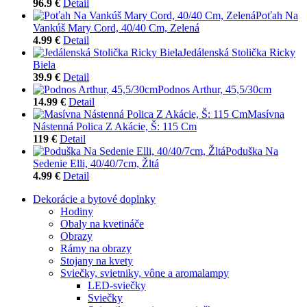
96.9 €
Detail
Poťah Na
Vankúš Mary Cord, 40/40 Cm, Zelená
4.99 €
Detail
Jedálenská Stolička Ricky
Biela
39.9 €
Detail
Podnos Arthur, 45,5/30cm
14.99 €
Detail
Masívna
Nástenná Polica Z Akácie, Š: 115 Cm
119 €
Detail
Poduška Na
Sedenie Elli, 40/40/7cm, Žltá
4.99 €
Detail
Dekorácie a bytové doplnky
Hodiny
Obaly na kvetináče
Obrazy
Rámy na obrazy
Stojany na kvety
Sviečky, svietniky, vône a aromalampy
LED-sviečky
Sviečky