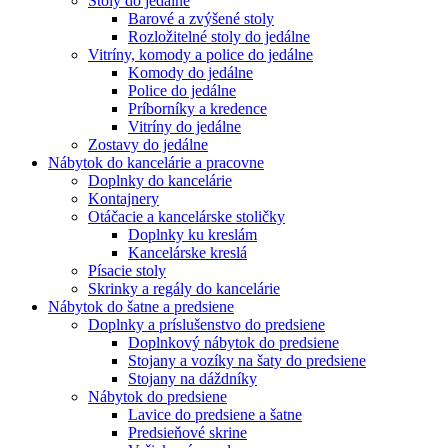
Stoly do jedálne
Barové a zvýšené stoly
Rozložitelné stoly do jedálne
Vitríny, komody a police do jedálne
Komody do jedálne
Police do jedálne
Príborníky a kredence
Vitríny do jedálne
Zostavy do jedálne
Nábytok do kancelárie a pracovne
Doplnky do kancelárie
Kontajnery
Otáčacie a kancelárske stoličky
Doplnky ku kreslám
Kancelárske kreslá
Písacie stoly
Skrinky a regály do kancelárie
Nábytok do šatne a predsiene
Doplnky a príslušenstvo do predsiene
Doplnkový nábytok do predsiene
Stojany a vozíky na šaty do predsiene
Stojany na dáždníky
Nábytok do predsiene
Lavice do predsiene a šatne
Predsieňové skrine