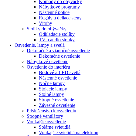
Komody do obývačky
Nábytkové programy
Nástenné police
Regály a deliace steny
Vitríny
Stolíky do obývačky
Odkladacie stolíky
TV a audio stolíky
Osvetlenie, lampy a svetlá
Dekoračné a vianočné osvetlenie
Dekoračné osvetlenie
Nábytkové osvetlenie
Osvetlenie do interiéru
Bodové a LED svetlá
Nástenné osvetlenie
Nočné lampy
Stojacie lampy
Stolné lampy
Stropné osvetlenie
Závesné osvetlenie
Príslušenstvo k osvetleniu
Stropné ventilátory
Vonkajšie osvetlenie
Solárne svietidlá
Vonkajšie svietidlá na elektrinu