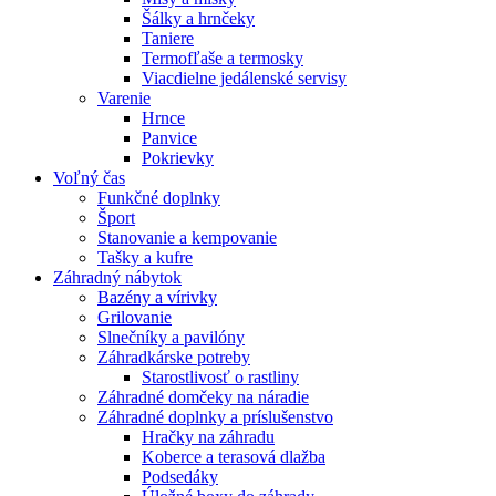
Šálky a hrnčeky
Taniere
Termofľaše a termosky
Viacdielne jedálenské servisy
Varenie
Hrnce
Panvice
Pokrievky
Voľný čas
Funkčné doplnky
Šport
Stanovanie a kempovanie
Tašky a kufre
Záhradný nábytok
Bazény a vírivky
Grilovanie
Slnečníky a pavilóny
Záhradkárske potreby
Starostlivosť o rastliny
Záhradné domčeky na náradie
Záhradné doplnky a príslušenstvo
Hračky na záhradu
Koberce a terasová dlažba
Podsedáky