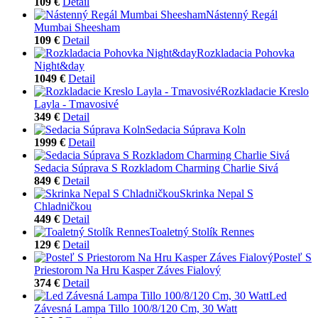
109 €
Detail
Nástenný Regál
Mumbai Sheesham
109 €
Detail
Rozkladacia Pohovka
Night&day
1049 €
Detail
Rozkladacie Kreslo
Layla - Tmavosivé
349 €
Detail
Sedacia Súprava Koln
1999 €
Detail
Sedacia Súprava S Rozkladom Charming Charlie Sivá
849 €
Detail
Skrinka Nepal S
Chladničkou
449 €
Detail
Toaletný Stolík Rennes
129 €
Detail
Posteľ S
Priestorom Na Hru Kasper Záves Fialový
374 €
Detail
Led
Závesná Lampa Tillo 100/8/120 Cm, 30 Watt