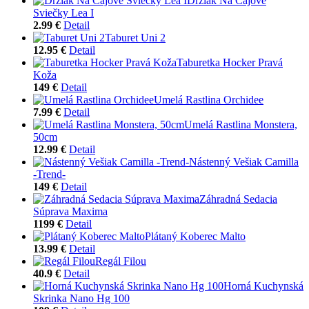
Držiak Na Čajové
Sviečky Lea I
2.99 €
Detail
Taburet Uni 2
12.95 €
Detail
Taburetka Hocker Pravá
Koža
149 €
Detail
Umelá Rastlina Orchidee
7.99 €
Detail
Umelá Rastlina Monstera,
50cm
12.99 €
Detail
Nástenný Vešiak Camilla
-Trend-
149 €
Detail
Záhradná Sedacia
Súprava Maxima
1199 €
Detail
Plátaný Koberec Malto
13.99 €
Detail
Regál Filou
40.9 €
Detail
Horná Kuchynská
Skrinka Nano Hg 100