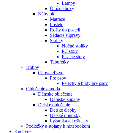
Lampy
Úložné boxy
Nábytok
Matrace
Postele
Rošty do postelí
Sedacie súpravy
Stolíky
Nočné stolíky
PC stoly
Písacie stoly
Taburetky
Hobby
Chovateľstvo
Pre psov
Pelechy a búdy pre psov
Oblečenie a móda
Dámske oblečenie
Dámske župany
Detské oblečenie
Detské čiapky
Detské ponožky
Pyžamká a košieľky
Podložky a stojany k notebookom
Kuchyne