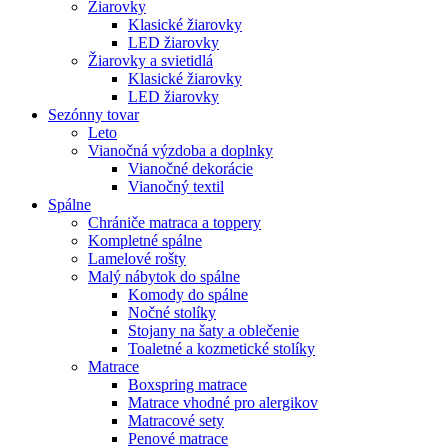
Žiarovky
Klasické žiarovky
LED žiarovky
Žiarovky a svietidlá
Klasické žiarovky
LED žiarovky
Sezónny tovar
Leto
Vianočná výzdoba a doplnky
Vianočné dekorácie
Vianočný textil
Spálne
Chrániče matraca a toppery
Kompletné spálne
Lamelové rošty
Malý nábytok do spálne
Komody do spálne
Nočné stolíky
Stojany na šaty a oblečenie
Toaletné a kozmetické stolíky
Matrace
Boxspring matrace
Matrace vhodné pro alergikov
Matracové sety
Penové matrace