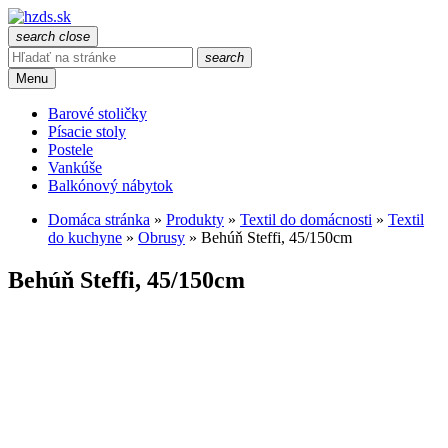
search
close
search
Menu
Barové stoličky
Písacie stoly
Postele
Vankúše
Balkónový nábytok
Domáca stránka
»
Produkty
»
Textil do domácnosti
»
Textil
do kuchyne
»
Obrusy
»
Behúň Steffi, 45/150cm
Behúň Steffi, 45/150cm