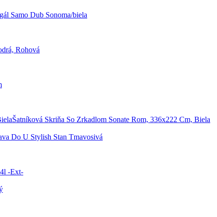
gál Samo Dub Sonoma/biela
odrá, Rohová
m
Šatníková Skriňa So Zrkadlom Sonate Rom, 336x222 Cm, Biela
ava Do U Stylish Stan Tmavosivá
4l -Ext-
ý