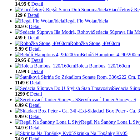
14.95 €
Detail
Viacúčelový Re
129 €
Detail
Regál Flo Wotan/biela
84.9 €
Detail
Sedacia Súprava Illa M
459 €
Detail
Rohožka Stone, 40/60cm
5.99 €
Detail
Behúň Hamptons 4, 90/200c
29.95 €
Detail
Roleta Bambus, 120/160cm
12.99 €
Detail
1149 €
Detail
Sedacia Súpr
1299 €
Detail
Servírovací Tanier Stoney - S
6.99 €
Detail
Skladací Box Peter - Ca. 3
9.99 €
Detail
Regál Na Šanóny Lona L Siv
74.9 €
Detail
Skrinka Na Topánky Kv05
74.9 €
Detail