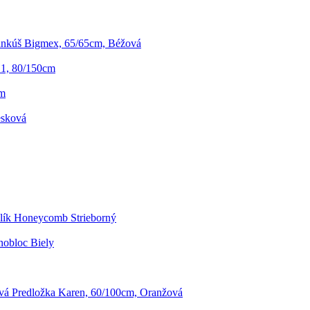
nkúš Bigmex, 65/65cm, Béžová
 1, 80/150cm
cm
esková
lík Honeycomb Strieborný
nobloc Biely
á Predložka Karen, 60/100cm, Oranžová