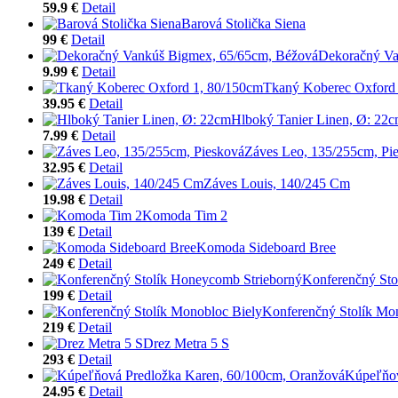
59.9 €
Detail
Barová Stolička Siena
99 €
Detail
Dekoračný Va
9.99 €
Detail
Tkaný Koberec Oxford
39.95 €
Detail
Hlboký Tanier Linen, Ø: 22
7.99 €
Detail
Záves Leo, 135/255cm, Pi
32.95 €
Detail
Záves Louis, 140/245 Cm
19.98 €
Detail
Komoda Tim 2
139 €
Detail
Komoda Sideboard Bree
249 €
Detail
Konferenčný Sto
199 €
Detail
Konferenčný Stolík Mo
219 €
Detail
Drez Metra 5 S
293 €
Detail
Kúpeľňov
24.95 €
Detail