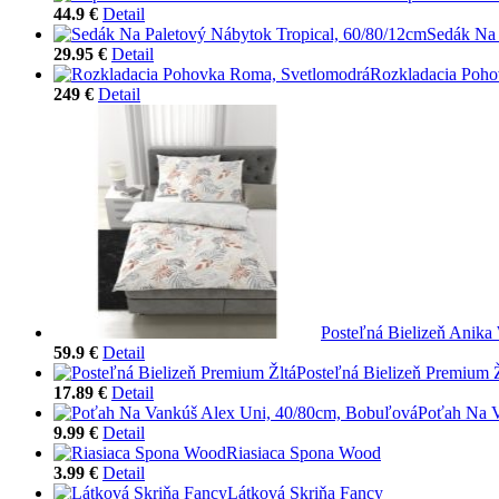
44.9 €
Detail
Sedák Na 
29.95 €
Detail
Rozkladacia Poho
249 €
Detail
Posteľná Bielizeň Anik
59.9 €
Detail
Posteľná Bielizeň Premium Ž
17.89 €
Detail
Poťah Na V
9.99 €
Detail
Riasiaca Spona Wood
3.99 €
Detail
Látková Skriňa Fancy