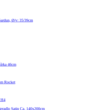
Sardun, Ø/v: 35/39cm
Šírka 46cm
om Rocket
/ H4
tieradlo Satin Ca. 140x200cm