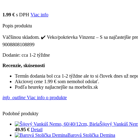
1.99 €
s DPH
Viac info
Popis produktu
Väčšinou skladom. ✔️ Veko/pokrievka Vinzenz – S sa najčastejšie pre
9008808108899
Dodanie: cca 1-2 týždne
Recenzie, skúsenosti
Termín dodania bol cca 1-2 týždne ale to si človek dnes už ne
Akciovej cene 1.99 € som nemohol odolať.
Podľa heureky najlacnejšie na moebelix.sk
info_outline
Viac info o produkte
Podobné produkty
Šijový Vankúš Nem
49.95 €
Detail
Barová Stolička Demina