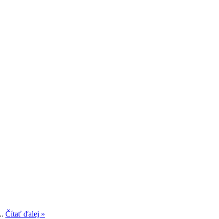
..
Čítať ďalej »