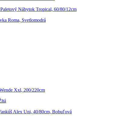
Paletový Nábytok Tropical, 60/80/12cm
vka Roma, Svetlomodrá
a Wende Xxl, 200/220cm
ltá
ankúš Alex Uni, 40/80cm, Bobuľová