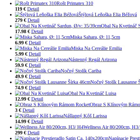
Rošt Primatex 310
119 €
Detail
Štýlová Leňoška Elia Béžová
279 €
Detail
Obal Na Kvetináč 
17.98 €
Detail
Miska Sahara, Ø: 11,5cm
6.99 €
Detail
Miska Na Cereálie Emilia
5.99 €
Detail
Nástenný Regál Arizona
59.9 €
Detail
Nočný Stolík Cariba
49.9 €
Detail
Nočný Stolík Lausanne 
74.9 €
Detail
Obal Na Kvetináč Luisa
12.99 €
Detail
Obraz S Klínovým Rám
3 €
Detail
Nášlapný Kôš Larissa
14.99 €
Detail
Wellness Air 80/200cm, H3
299 €
Detail
Napínacie Pres