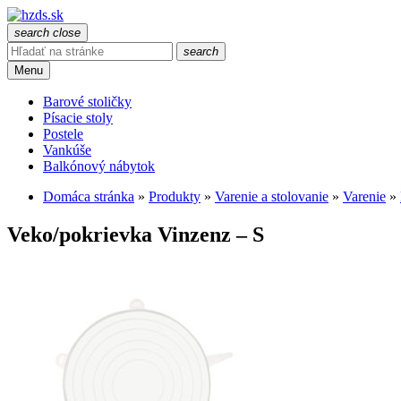
search
close
search
Menu
Barové stoličky
Písacie stoly
Postele
Vankúše
Balkónový nábytok
Domáca stránka
»
Produkty
»
Varenie a stolovanie
»
Varenie
»
Veko/pokrievka Vinzenz – S