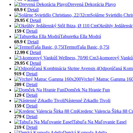
Drevená Dekorácia Playo
69.9 €
Detail
Solárne Svietidlo Chri
29.95 €
Detail
Okrúhly Jedálensk
159 €
Detail
Taburetka Ella Modrá
69.9 €
Detail
Termofľaša Basic, 0,75l
12.99 €
Detail
3-komorový Vankúš
29.95 €
Detail
Odporúčaná Kombi
919 €
Detail
Vrchný Matrac Gamma 16
209 €
Detail
Domček Na Hranie Fun
129 €
Detail
Nástenné Zrkadlo Tivoli
159 €
Detail
Kredenc Valencia Šírka 88 
279 €
Detail
Tabuľa Na Maľovanie Easel
219 €
Detail
Detská Komoda Adelia