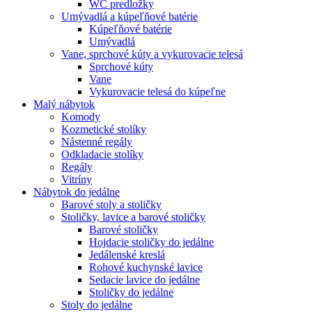
WC predložky
Umývadlá a kúpeľňové batérie
Kúpeľňové batérie
Umývadlá
Vane, sprchové kúty a vykurovacie telesá
Sprchové kúty
Vane
Vykurovacie telesá do kúpeľne
Malý nábytok
Komody
Kozmetické stolíky
Nástenné regály
Odkladacie stolíky
Regály
Vitríny
Nábytok do jedálne
Barové stoly a stoličky
Stoličky, lavice a barové stoličky
Barové stoličky
Hojdacie stoličky do jedálne
Jedálenské kreslá
Rohové kuchynské lavice
Sedacie lavice do jedálne
Stoličky do jedálne
Stoly do jedálne