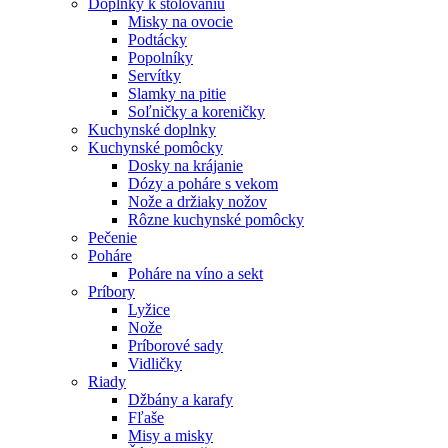
Doplnky k stolovaniu
Misky na ovocie
Podtácky
Popolníky
Servítky
Slamky na pitie
Soľničky a koreničky
Kuchynské doplnky
Kuchynské pomôcky
Dosky na krájanie
Dózy a poháre s vekom
Nože a držiaky nožov
Rôzne kuchynské pomôcky
Pečenie
Poháre
Poháre na víno a sekt
Príbory
Lyžice
Nože
Príborové sady
Vidličky
Riady
Džbány a karafy
Fľaše
Misy a misky