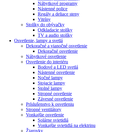
Nábytkové programy
Nástenné police
Regály a deliace steny
Vitríny
Stolíky do obývačky
Odkladacie stolíky
TV a audio stolíky
Osvetlenie, lampy a svetlá
Dekoračné a vianočné osvetlenie
Dekoračné osvetlenie
Nábytkové osvetlenie
Osvetlenie do interiéru
Bodové a LED svetlá
Nástenné osvetlenie
Nočné lampy
Stojacie lampy
Stolné lampy
Stropné osvetlenie
Závesné osvetlenie
Príslušenstvo k osvetleniu
Stropné ventilátory
Vonkajšie osvetlenie
Solárne svietidlá
Vonkajšie svietidlá na elektrinu
Žiarovky