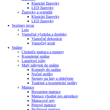
Klasické žiarovky
LED žiarovky
Žiarovky a svietidlá
Klasické žiarovky
LED žiarovky
Sezónny tovar
Leto
Vianočná výzdoba a doplnky
Vianočné dekorácie
Vianočný textil
Spálne
Chrániče matraca a toppery
Kompletné spálne
Lamelové rošty
Malý nábytok do spálne
Komody do spálne
Nočné stolíky
Stojany na šaty a oblečenie
Toaletné a kozmetické stolíky
Matrace
Boxspring matrace
Matrace vhodné pro alergikov
Matracové sety
Penové matrace
Pružinové matrace