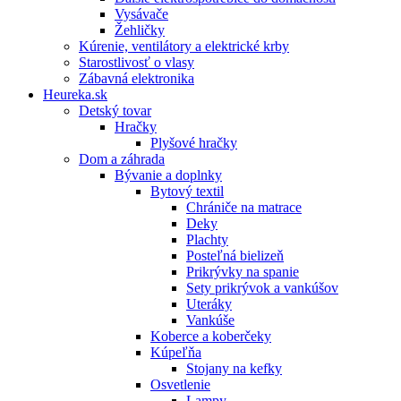
Vysávače
Žehličky
Kúrenie, ventilátory a elektrické krby
Starostlivosť o vlasy
Zábavná elektronika
Heureka.sk
Detský tovar
Hračky
Plyšové hračky
Dom a záhrada
Bývanie a doplnky
Bytový textil
Chrániče na matrace
Deky
Plachty
Posteľná bielizeň
Prikrývky na spanie
Sety prikrývok a vankúšov
Uteráky
Vankúše
Koberce a koberčeky
Kúpeľňa
Stojany na kefky
Osvetlenie
Lampy