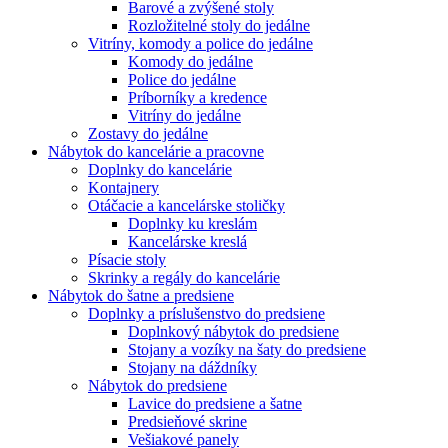
Barové a zvýšené stoly
Rozložitelné stoly do jedálne
Vitríny, komody a police do jedálne
Komody do jedálne
Police do jedálne
Príborníky a kredence
Vitríny do jedálne
Zostavy do jedálne
Nábytok do kancelárie a pracovne
Doplnky do kancelárie
Kontajnery
Otáčacie a kancelárske stoličky
Doplnky ku kreslám
Kancelárske kreslá
Písacie stoly
Skrinky a regály do kancelárie
Nábytok do šatne a predsiene
Doplnky a príslušenstvo do predsiene
Doplnkový nábytok do predsiene
Stojany a vozíky na šaty do predsiene
Stojany na dáždníky
Nábytok do predsiene
Lavice do predsiene a šatne
Predsieňové skrine
Vešiakové panely