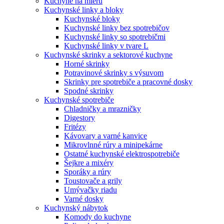
Kuchyne na mieru
Kuchynské linky a bloky
Kuchynské bloky
Kuchynské linky bez spotrebičov
Kuchynské linky so spotrebičmi
Kuchynské linky v tvare L
Kuchynské skrinky a sektorové kuchyne
Horné skrinky
Potravinové skrinky s výsuvom
Skrinky pre spotrebiče a pracovné dosky
Spodné skrinky
Kuchynské spotrebiče
Chladničky a mrazničky
Digestory
Fritézy
Kávovary a varné kanvice
Mikrovlnné rúry a minipekárne
Ostatné kuchynské elektrospotrebiče
Šejkre a mixéry
Sporáky a rúry
Toustovače a grily
Umývačky riadu
Varné dosky
Kuchynský nábytok
Komody do kuchyne