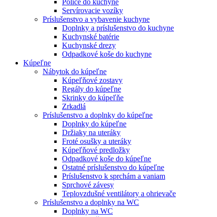
Police do kuchyne
Servírovacie vozíky
Príslušenstvo a vybavenie kuchyne
Doplnky a príslušenstvo do kuchyne
Kuchynské batérie
Kuchynské drezy
Odpadkové koše do kuchyne
Kúpeľne
Nábytok do kúpeľne
Kúpeľňové zostavy
Regály do kúpeľne
Skrinky do kúpeľňe
Zrkadlá
Príslušenstvo a doplnky do kúpeľne
Doplnky do kúpeľne
Držiaky na uteráky
Froté osušky a uteráky
Kúpeľňové predložky
Odpadkové koše do kúpeľne
Ostatné príslušenstvo do kúpeľne
Príslušenstvo k sprchám a vaniam
Sprchové závesy
Teplovzdušné ventilátory a ohrievače
Príslušenstvo a doplnky na WC
Doplnky na WC