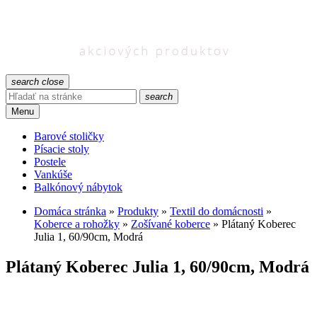
search
close
search
Menu
Barové stoličky
Písacie stoly
Postele
Vankúše
Balkónový nábytok
Domáca stránka
»
Produkty
»
Textil do domácnosti
»
Koberce a rohožky
»
Zošívané koberce
»
Plátaný Koberec
Julia 1, 60/90cm, Modrá
Plátaný Koberec Julia 1, 60/90cm, Modrá