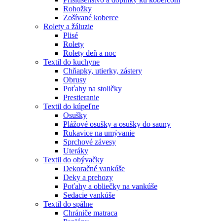
Rohožky
Zošívané koberce
Rolety a žáluzie
Plisé
Rolety
Rolety deň a noc
Textil do kuchyne
Chňapky, utierky, zástery
Obrusy
Poťahy na stoličky
Prestieranie
Textil do kúpeľne
Osušky
Plážové osušky a osušky do sauny
Rukavice na umývanie
Sprchové závesy
Uteráky
Textil do obývačky
Dekoračné vankúše
Deky a prehozy
Poťahy a obliečky na vankúše
Sedacie vankúše
Textil do spálne
Chrániče matraca