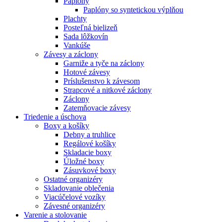
Paplóny
Paplóny so syntetickou výplňou
Plachty
Posteľná bielizeň
Sada lôžkovín
Vankúše
Závesy a záclony
Garniže a tyče na záclony
Hotové závesy
Príslušenstvo k závesom
Strapcové a nitkové záclony
Záclony
Zatemňovacie závesy
Triedenie a úschova
Boxy a košíky
Debny a truhlice
Regálové košíky
Skladacie boxy
Úložné boxy
Zásuvkové boxy
Ostatné organizéry
Skladovanie oblečenia
Viacúčelové vozíky
Závesné organizéry
Varenie a stolovanie