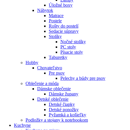
Úložné boxy
Nábytok
Matrace
Postele
Rošty do postelí
Sedacie súpravy
Stolíky
Nočné stolíky
PC stoly
Písacie stoly
Taburetky
Hobby
Chovateľstvo
Pre psov
Pelechy a búdy pre psov
Oblečenie a móda
Dámske oblečenie
Dámske župany
Detské oblečenie
Detské čiapky
Detské ponožky
Pyžamká a košieľky
Podložky a stojany k notebookom
Kuchyne