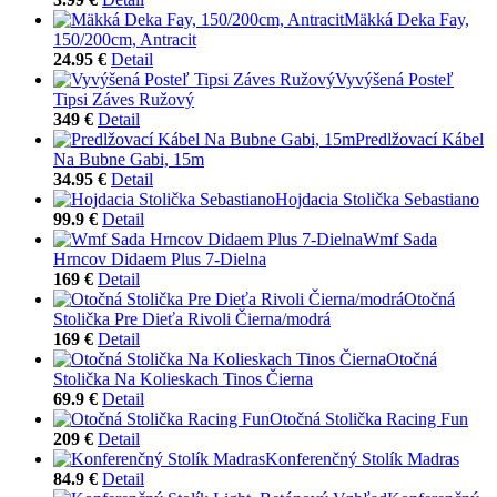
Mäkká Deka Fay,
150/200cm, Antracit
24.95 €
Detail
Vyvýšená Posteľ
Tipsi Záves Ružový
349 €
Detail
Predlžovací Kábel
Na Bubne Gabi, 15m
34.95 €
Detail
Hojdacia Stolička Sebastiano
99.9 €
Detail
Wmf Sada
Hrncov Didaem Plus 7-Dielna
169 €
Detail
Otočná
Stolička Pre Dieťa Rivoli Čierna/modrá
169 €
Detail
Otočná
Stolička Na Kolieskach Tinos Čierna
69.9 €
Detail
Otočná Stolička Racing Fun
209 €
Detail
Konferenčný Stolík Madras
84.9 €
Detail