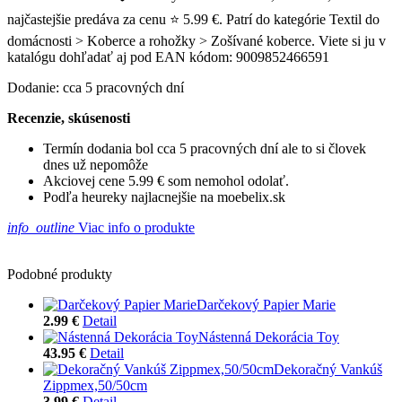
najčastejšie predáva za cenu ⭐ 5.99 €. Patrí do kategórie Textil do
domácnosti > Koberce a rohožky > Zošívané koberce. Viete si ju v
katalógu dohľadať aj pod EAN kódom: 9009852466591
Dodanie: cca 5 pracovných dní
Recenzie, skúsenosti
Termín dodania bol cca 5 pracovných dní ale to si človek
dnes už nepomôže
Akciovej cene 5.99 € som nemohol odolať.
Podľa heureky najlacnejšie na moebelix.sk
info_outline
Viac info o produkte
Podobné produkty
Darčekový Papier Marie
2.99 €
Detail
Nástenná Dekorácia Toy
43.95 €
Detail
Dekoračný Vankúš
Zippmex,50/50cm
3.99 €
Detail