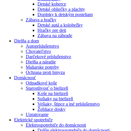
Detské koberce
Detské obliečky a plachty
Doplnky k detským posteliam
Zábava a hračky
Detské autá a kolobežky
Hračky pre deti
Zábava na záhrade
Dielňa a dom
Autopríslušenstvo
Chovateľstvo
Darčekové príslušenstvo
Dielňa a náradie
Maliarske potreby
Ochrana proti hmyzu
Domácnosť
Odpadkové koše
Starostlivosť o bielizeň
Koše na bielizeň
Sušiaky na bielizeň
Vešiaky, štipce a iné príslušenstvo
Žehliace dosky
Upratovanie
Elektrické spotrebiče
Elektrospotrebiče do domácnosti
Dalšie elektrospotrebiče do domácnosti