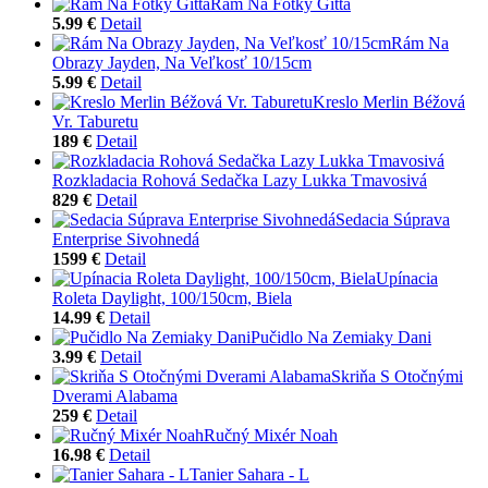
Rám Na Fotky Gitta
5.99 €
Detail
Rám Na
Obrazy Jayden, Na Veľkosť 10/15cm
5.99 €
Detail
Kreslo Merlin Béžová
Vr. Taburetu
189 €
Detail
Rozkladacia Rohová Sedačka Lazy Lukka Tmavosivá
829 €
Detail
Sedacia Súprava
Enterprise Sivohnedá
1599 €
Detail
Upínacia
Roleta Daylight, 100/150cm, Biela
14.99 €
Detail
Pučidlo Na Zemiaky Dani
3.99 €
Detail
Skriňa S Otočnými
Dverami Alabama
259 €
Detail
Ručný Mixér Noah
16.98 €
Detail
Tanier Sahara - L