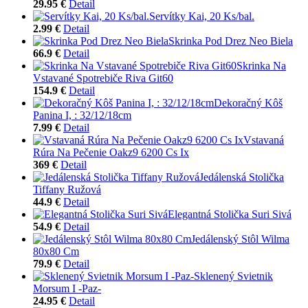
29.95 €
Detail
Servítky Kai, 20 Ks/bal.
2.99 €
Detail
Skrinka Pod Drez Neo Biela
66.9 €
Detail
Skrinka Na
Vstavané Spotrebiče Riva Git60
154.9 €
Detail
Dekoračný Kôš
Panina I, : 32/12/18cm
7.99 €
Detail
Vstavaná
Rúra Na Pečenie Oakz9 6200 Cs Ix
369 €
Detail
Jedálenská Stolička
Tiffany Ružová
44.9 €
Detail
Elegantná Stolička Suri Sivá
54.9 €
Detail
Jedálenský Stôl Wilma
80x80 Cm
79.9 €
Detail
Sklenený Svietnik
Morsum I -Paz-
24.95 €
Detail