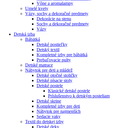
Vône a aromalampy
Umelé kvety
Vázy, sochy a dekoračné predmety
Dekorácie na stenu
Sochy a dekoračné predmety
Vázy
Detská izba
Bábätká
Detské postieľky
Detský textil
Kompletné izby pre bábätká
Prebaľovacie pulty
Detské matrace
Nábytok pre deti a mládež
Detské otočné stoličky
Detské písacie stoly
Detské postele
Klasické detské postele
Príslušenstvo k detským posteliam
Detské skrine
Kompletné izby pre deti
Nábytok pre najmenších
Sedacie vaky
Textil do detskej izby
Detské deky