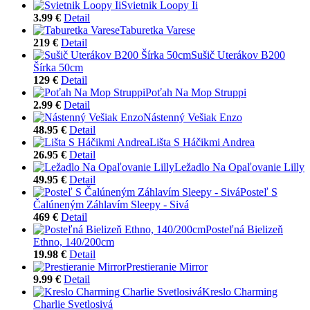
Svietnik Loopy Ii
3.99 €
Detail
Taburetka Varese
219 €
Detail
Sušič Uterákov B200
Šírka 50cm
129 €
Detail
Poťah Na Mop Struppi
2.99 €
Detail
Nástenný Vešiak Enzo
48.95 €
Detail
Lišta S Háčikmi Andrea
26.95 €
Detail
Ležadlo Na Opaľovanie Lilly
49.95 €
Detail
Posteľ S
Čalúneným Záhlavím Sleepy - Sivá
469 €
Detail
Posteľná Bielizeň
Ethno, 140/200cm
19.98 €
Detail
Prestieranie Mirror
9.99 €
Detail
Kreslo Charming
Charlie Svetlosivá