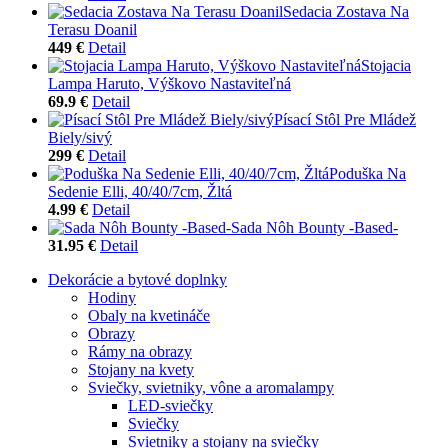
Sedacia Zostava Na
Terasu Doanil
449 €
Detail
Stojacia
Lampa Haruto, Výškovo Nastaviteľná
69.9 €
Detail
Písací Stôl Pre Mládež
Biely/sivý
299 €
Detail
Poduška Na
Sedenie Elli, 40/40/7cm, Žltá
4.99 €
Detail
Sada Nôh Bounty -Based-
31.95 €
Detail
Dekorácie a bytové doplnky
Hodiny
Obaly na kvetináče
Obrazy
Rámy na obrazy
Stojany na kvety
Sviečky, svietniky, vône a aromalampy
LED-sviečky
Sviečky
Svietniky a stojany na sviečky