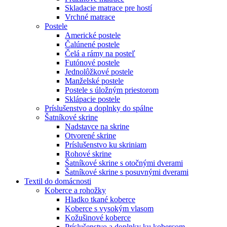
Skladacie matrace pre hostí
Vrchné matrace
Postele
Americké postele
Čalúnené postele
Čelá a rámy na posteľ
Futónové postele
Jednolôžkové postele
Manželské postele
Postele s úložným priestorom
Sklápacie postele
Príslušenstvo a doplnky do spálne
Šatníkové skrine
Nadstavce na skrine
Otvorené skrine
Príslušenstvo ku skriniam
Rohové skrine
Šatníkové skrine s otočnými dverami
Šatníkové skrine s posuvnými dverami
Textil do domácnosti
Koberce a rohožky
Hladko tkané koberce
Koberce s vysokým vlasom
Kožušinové koberce
Príslušenstvo a doplnky ku kobercom