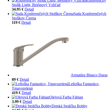
Konferenčný
Stolík Light, Betónový Vzhľad
34.95 €
Detail
Sada Konferenčných
Stolíkov Čierna
119 €
Detail
Armatúra Blanco Daras
89 €
Detail
Leňoška Fantastico,
Tmavozelená
419 €
Detail
Olejová Farba Fabian
3.99 €
Detail
Detská Stolička Bobby