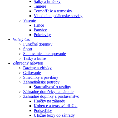
Šálky a hrnčeky
Taniere
Termofľaše a termosky
Viacdielne jedálenské servisy
Varenie
Hrnce
Panvice
Pokrievky
Voľný čas
Funkčné doplnky
Šport
Stanovanie a kempovanie
Tašky a kufre
Záhradný nábytok
Bazény a vírivky
Grilovanie
Slnečníky a pavilóny
Záhradkárske potreby
Starostlivosť o rastliny
Záhradné domčeky na náradie
Záhradné doplnky a príslušenstvo
Hračky na záhradu
Koberce a terasová dlažba
Podsedáky
Úložné boxy do záhrady