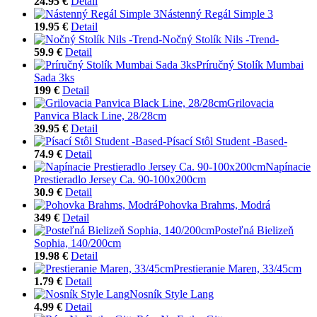
24.95 €
Detail
Nástenný Regál Simple 3
19.95 €
Detail
Nočný Stolík Nils -Trend-
59.9 €
Detail
Príručný Stolík Mumbai
Sada 3ks
199 €
Detail
Grilovacia
Panvica Black Line, 28/28cm
39.95 €
Detail
Písací Stôl Student -Based-
74.9 €
Detail
Napínacie
Prestieradlo Jersey Ca. 90-100x200cm
30.9 €
Detail
Pohovka Brahms, Modrá
349 €
Detail
Posteľná Bielizeň
Sophia, 140/200cm
19.98 €
Detail
Prestieranie Maren, 33/45cm
1.79 €
Detail
Nosník Style Lang
4.99 €
Detail