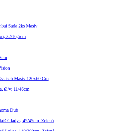
mbai Sada 2ks Masív
pri, 32/16,5cm
33cm
ision
 Esstisch Masív 120x60 Cm
a, Ø/v: 11/46cm
onoma Dub
úš Gladys, 45/45cm, Zelená