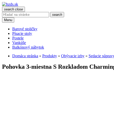
search
close
search
Menu
Barové stoličky
Písacie stoly
Postele
Vankúše
Balkónový nábytok
Domáca stránka
»
Produkty
»
Obývacie izby
»
Sedacie súprav
Pohovka 3-miestna S Rozkladom Charming