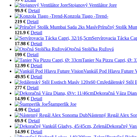
Stojanový Ventilátor Jore
99.9 €
Detail
Konzola Tiago -Trend-
219 €
Detail
Príručný Stolík Mu
121.9 €
Detail
Servírovacia Tácka Ca
17.98 €
Detail
Otočná Stolička Ružová
199 €
Detail
Tanier Na Pizzu Capri, Ø: 
12.99 €
Detail
Vankúš Pod Hlavu Future V
49.95 €
Detail
Jedálenský Stôl
277 €
Detail
Dekoračná Váza Dian
14.99 €
Detail
Štamperlík Joe
4.99 €
Detail
Nástenný Regál Alex S
69.9 €
Detail
Dekoračný Vank
14.99 €
Detail