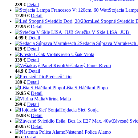
239 €
Detail
Stojacia Lamp
12.99 €
Detail
Led Stropné Svietidlo 
22.95 €
Detail
Sviečka V Skle LISA -JUB-
4.99 €
Detail
Sedacia Súprava Marrakesch 
629 €
Detail
Kreslo Ušiak Viola
339 €
Detail
Vešiakový Panel Rivoli
44.9 €
Detail
Predsieň Trio
189 €
Detail
Lišta S Háčikmi Pippo
19.95 €
Detail
Vitrína Malta
299 €
Detail
Hojdacia Sieť Sonja
19.98 €
Detail
Závesné Svie
49.95 €
Detail
Nástenná Polica Alamo
99 €
Detail