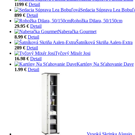
1199 €
Detail
Sedacia Súprava Lea Bobuľ
899 €
Detail
Rohožka Dilara, 50/150cm
29.95 €
Detail
Naberačka Gourmet
8.99 €
Detail
Šatníková Skriňa Aalen-Extra
289 €
Detail
Tyčový Mixér Josi
16.98 €
Detail
Kartóny Na Sťahovanie Dave
1.99 €
Detail
Vysoká Skrinka Alassio