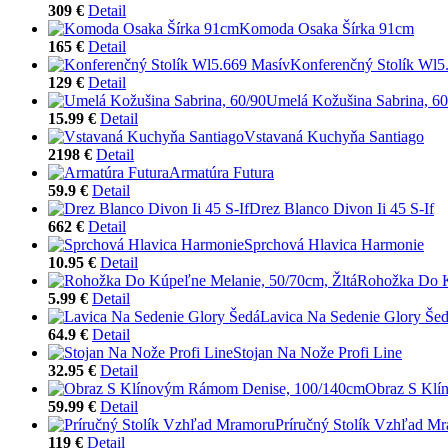
309 €
Detail
Komoda Osaka Šírka 91cm
165 €
Detail
Konferenčný Stolík Wl5
129 €
Detail
Umelá Kožušina Sabrina, 60
15.99 €
Detail
Vstavaná Kuchyňa Santiago
2198 €
Detail
Armatúra Futura
59.9 €
Detail
Drez Blanco Divon Ii 45 S-If
662 €
Detail
Sprchová Hlavica Harmonie
10.95 €
Detail
Rohožka Do K
5.99 €
Detail
Lavica Na Sedenie Glory Še
64.9 €
Detail
Stojan Na Nože Profi Line
32.95 €
Detail
Obraz S Klí
59.99 €
Detail
Príručný Stolík Vzhľad M
119 €
Detail