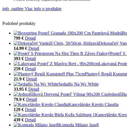
info_outline
Viac info o produkte
Podobné produkty
Bo
799 €
Detail
Dekoračný Vank
14.99 €
Detail
Posteľ S
393 €
Detail
Lakovaná Poste
259 €
Detail
Plastový Regál Kunstst
21.9 €
Detail
Sedadlo Na Wc White
33.95 €
Detail
Jednolôžk
79.9 €
Detail
Kancelárske Kreslo Claudia
129 €
Detail
Kancelárske Kres
439 €
Detail
Komoda Milano Jaseň