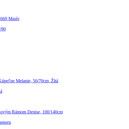
.669 Masív
/90
úpeľne Melanie, 50/70cm, Žltá
dá
novým Rámom Denise, 100/140cm
ramoru