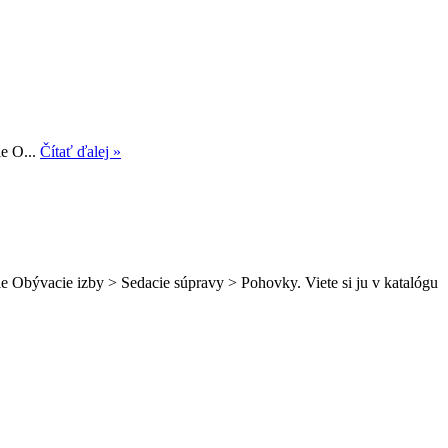
ie O...
Čítať ďalej »
e Obývacie izby > Sedacie súpravy > Pohovky. Viete si ju v katalógu