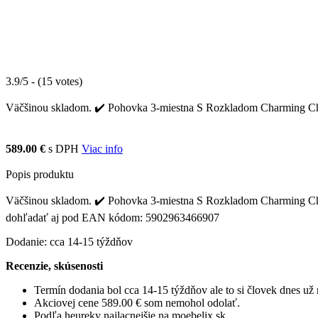
3.9/5 - (15 votes)
Väčšinou skladom. ✔️ Pohovka 3-miestna S Rozkladom Charming Charli
589.00 €
s DPH
Viac info
Popis produktu
Väčšinou skladom. ✔️ Pohovka 3-miestna S Rozkladom Charming Charli
dohľadať aj pod EAN kódom: 5902963466907
Dodanie: cca 14-15 týždňov
Recenzie, skúsenosti
Termín dodania bol cca 14-15 týždňov ale to si človek dnes u
Akciovej cene 589.00 € som nemohol odolať.
Podľa heureky najlacnejšie na moebelix.sk