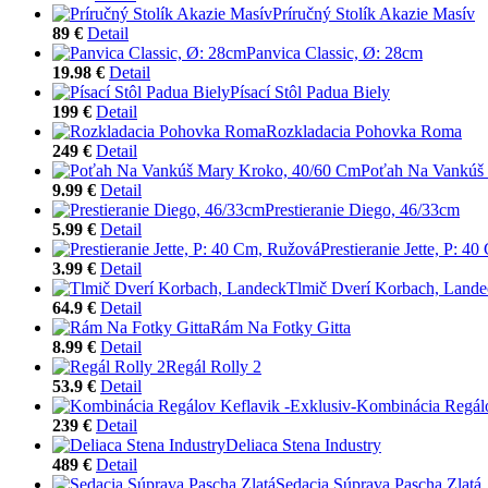
Príručný Stolík Akazie Masív
89 €
Detail
Panvica Classic, Ø: 28cm
19.98 €
Detail
Písací Stôl Padua Biely
199 €
Detail
Rozkladacia Pohovka Roma
249 €
Detail
Poťah Na Vankúš
9.99 €
Detail
Prestieranie Diego, 46/33cm
5.99 €
Detail
Prestieranie Jette, P: 4
3.99 €
Detail
Tlmič Dverí Korbach, Lande
64.9 €
Detail
Rám Na Fotky Gitta
8.99 €
Detail
Regál Rolly 2
53.9 €
Detail
Kombinácia Regálo
239 €
Detail
Deliaca Stena Industry
489 €
Detail
Sedacia Súprava Pascha Zlatá