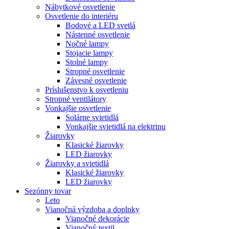
Nábytkové osvetlenie
Osvetlenie do interiéru
Bodové a LED svetlá
Nástenné osvetlenie
Nočné lampy
Stojacie lampy
Stolné lampy
Stropné osvetlenie
Závesné osvetlenie
Príslušenstvo k osvetleniu
Stropné ventilátory
Vonkajšie osvetlenie
Solárne svietidlá
Vonkajšie svietidlá na elektrinu
Žiarovky
Klasické žiarovky
LED žiarovky
Žiarovky a svietidlá
Klasické žiarovky
LED žiarovky
Sezónny tovar
Leto
Vianočná výzdoba a doplnky
Vianočné dekorácie
Vianočný textil