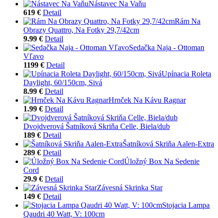
Nástavec Na Vaňu
619 €
Detail
Rám Na
Obrazy Quattro, Na Fotky 29,7/42cm
9.99 €
Detail
Sedačka Naja - Ottoman
Vľavo
1199 €
Detail
Upínacia Roleta
Daylight, 60/150cm, Sivá
8.99 €
Detail
Hrnček Na Kávu Ragnar
1.99 €
Detail
Dvojdverová Šatníková Skriňa Celle, Biela/dub
189 €
Detail
Šatníková Skriňa Aalen-Extra
289 €
Detail
Úložný Box Na Sedenie
Cord
29.9 €
Detail
Závesná Skrinka Star
149 €
Detail
Stojacia Lampa
Qaudri 40 Watt, V: 100cm