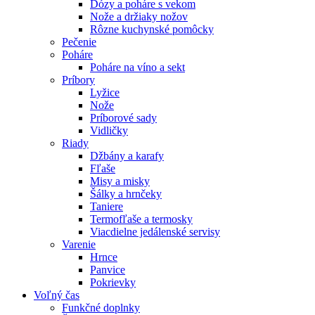
Dózy a poháre s vekom
Nože a držiaky nožov
Rôzne kuchynské pomôcky
Pečenie
Poháre
Poháre na víno a sekt
Príbory
Lyžice
Nože
Príborové sady
Vidličky
Riady
Džbány a karafy
Fľaše
Misy a misky
Šálky a hrnčeky
Taniere
Termofľaše a termosky
Viacdielne jedálenské servisy
Varenie
Hrnce
Panvice
Pokrievky
Voľný čas
Funkčné doplnky