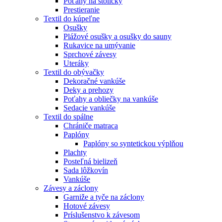
Poťahy na stoličky
Prestieranie
Textil do kúpeľne
Osušky
Plážové osušky a osušky do sauny
Rukavice na umývanie
Sprchové závesy
Uteráky
Textil do obývačky
Dekoračné vankúše
Deky a prehozy
Poťahy a obliečky na vankúše
Sedacie vankúše
Textil do spálne
Chrániče matraca
Paplóny
Paplóny so syntetickou výplňou
Plachty
Posteľná bielizeň
Sada lôžkovín
Vankúše
Závesy a záclony
Garniže a tyče na záclony
Hotové závesy
Príslušenstvo k závesom