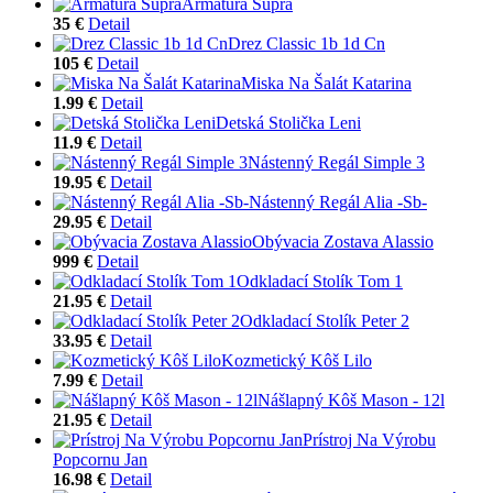
Armatúra Supra
35 €
Detail
Drez Classic 1b 1d Cn
105 €
Detail
Miska Na Šalát Katarina
1.99 €
Detail
Detská Stolička Leni
11.9 €
Detail
Nástenný Regál Simple 3
19.95 €
Detail
Nástenný Regál Alia -Sb-
29.95 €
Detail
Obývacia Zostava Alassio
999 €
Detail
Odkladací Stolík Tom 1
21.95 €
Detail
Odkladací Stolík Peter 2
33.95 €
Detail
Kozmetický Kôš Lilo
7.99 €
Detail
Nášlapný Kôš Mason - 12l
21.95 €
Detail
Prístroj Na Výrobu
Popcornu Jan
16.98 €
Detail