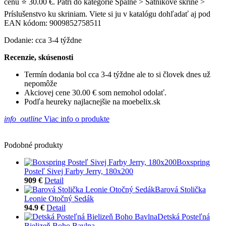
cenu ⭐ 30.00 €. Patrí do kategórie Spálne > Šatníkové skrine >
Príslušenstvo ku skriniam. Viete si ju v katalógu dohľadať aj pod
EAN kódom: 9009852758511
Dodanie: cca 3-4 týždne
Recenzie, skúsenosti
Termín dodania bol cca 3-4 týždne ale to si človek dnes už
nepomôže
Akciovej cene 30.00 € som nemohol odolať.
Podľa heureky najlacnejšie na moebelix.sk
info_outline
Viac info o produkte
Podobné produkty
Boxspring
Posteľ Sivej Farby Jerry, 180x200
909 €
Detail
Barová Stolička
Leonie Otočný Sedák
94.9 €
Detail
Detská Posteľná
Bielizeň Boho Bavlna