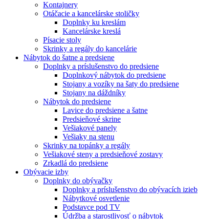
Kontajnery
Otáčacie a kancelárske stoličky
Doplnky ku kreslám
Kancelárske kreslá
Písacie stoly
Skrinky a regály do kancelárie
Nábytok do šatne a predsiene
Doplnky a príslušenstvo do predsiene
Doplnkový nábytok do predsiene
Stojany a vozíky na šaty do predsiene
Stojany na dáždníky
Nábytok do predsiene
Lavice do predsiene a šatne
Predsieňové skrine
Vešiakové panely
Vešiaky na stenu
Skrinky na topánky a regály
Vešiakové steny a predsieňové zostavy
Zrkadlá do predsiene
Obývacie izby
Doplnky do obývačky
Doplnky a príslušenstvo do obývacích izieb
Nábytkové osvetlenie
Podstavce pod TV
Údržba a starostlivosť o nábytok