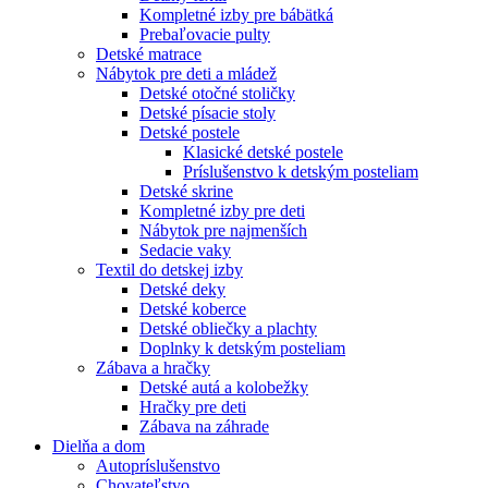
Kompletné izby pre bábätká
Prebaľovacie pulty
Detské matrace
Nábytok pre deti a mládež
Detské otočné stoličky
Detské písacie stoly
Detské postele
Klasické detské postele
Príslušenstvo k detským posteliam
Detské skrine
Kompletné izby pre deti
Nábytok pre najmenších
Sedacie vaky
Textil do detskej izby
Detské deky
Detské koberce
Detské obliečky a plachty
Doplnky k detským posteliam
Zábava a hračky
Detské autá a kolobežky
Hračky pre deti
Zábava na záhrade
Dielňa a dom
Autopríslušenstvo
Chovateľstvo