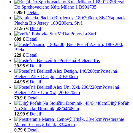
Regál
Do Sprchovacieho Kúta Milano 1 B991735
6.99 €
Detail
Napínacia
Plachta Bio Jersey, 180/200cm, Sivá
31.95 €
Detail
Veľká Pohovka Surf
699 €
Detail
Posteľ Azurro, 180x200,
Biela
229 €
Detail
Posteľná Bielizeň Iris
29.95 €
Detail
Posteľná
Bielizeň Alex Design, 140/200cm
44.95 €
Detail
Posteľná
Bielizeň Alex Uni Xxl, 200/220cm
79.9 €
Detail
Dlhý Poťah
Na Stoličku Dominik, 48/64/48cm
12.99 €
Detail
Prestieranie
Maren -Cenový Trhák, 33/45cm
0.79 €
Detail