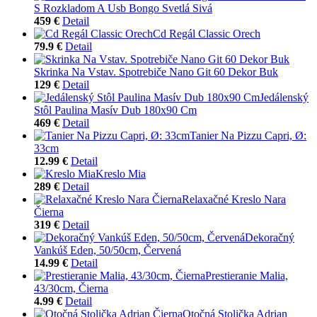
S Rozkladom A Usb Bongo Svetlá Sivá
459 €
Detail
Cd Regál Classic Orech
79.9 €
Detail
Skrinka Na Vstav. Spotrebiče Nano Git 60 Dekor Buk
129 €
Detail
Jedálenský
Stôl Paulina Masív Dub 180x90 Cm
469 €
Detail
Tanier Na Pizzu Capri, Ø:
33cm
12.99 €
Detail
Kreslo Mia
289 €
Detail
Relaxačné Kreslo Nara
Čierna
319 €
Detail
Dekoračný
Vankúš Eden, 50/50cm, Červená
14.99 €
Detail
Prestieranie Malia,
43/30cm, Čierna
4.99 €
Detail
Otočná Stolička Adrian