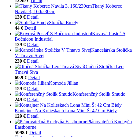
12.99 €
Detail
Tkaný Koberec
Navila 3, 160/230cm
139 €
Detail
Stolička Emely
44 €
Detail
Kovová Posteľ S
Bočnicou Industrial
129 €
Detail
Kancelárska Stolička
V Tmavo Sivej
239 €
Detail
Otočná Stolička Leo
Tmavá Sivá
69.9 €
Detail
Komoda Jillian
159 €
Detail
Konferenčný Stolík Smudo
249 €
Detail
Kontajner Na Kolieskach Lona Mini Š: 42 Cm Biely
129 €
Detail
Plánovateľná Kuchyňa
Eastbourne
5998 €
Detail