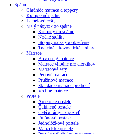
Spálne
Chrániče matraca a toppery
Kompletné spálne
Lamelové rošty
Malý nábytok do spálne
Komody do spálne
Nočné stolíky
Stojany na šaty a oblečenie
Toaletné a kozmetické stolíky
Matrace
Boxspring matrace
Matrace vhodné pro alergikov
Matracové sety
Penové matrace
Pružinové matrace
Skladacie matrace pre hostí
Vrchné matrace
Postele
Americké postele
Čalúnené postele
Čelá a rámy na posteľ
Futónové postele
Jednolôžkové postele
Manželské postele
Postele s úložným priestorom