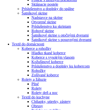
Sklápacie postele
Príslušenstvo a doplnky do spálne
Šatníkové skrine
Nadstavce na skrine
Otvorené skrine
Príslušenstvo ku skriniam
Rohové skrine
Šatníkové skrine s otočnými dverami
Šatníkové skrine s posuvnými dverami
Textil do domácnosti
Koberce a rohožky
Hladko tkané koberce
Koberce s vysokým vlasom
Kožušinové koberce
Príslušenstvo a doplnky ku kobercom
Rohožky
Zošívané koberce
Rolety a žáluzie
Plisé
Rolety
Rolety deň a noc
Textil do kuchyne
Chňapky, utierky, zástery
Obrusy