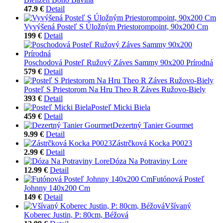
47.9 €
Detail
Vyvýšená Posteľ S Úložným Priestorompoint, 90x200 Cm
199 €
Detail
Poschodová Posteľ Ružový Záves Sammy 90x200 Prírodná
579 €
Detail
Posteľ S Priestorom Na Hru Theo R Záves Ružovo-Biely
393 €
Detail
Posteľ Micki Biela
459 €
Detail
Dezertný Tanier Gourmet
9.99 €
Detail
Zástrčková Kocka P0023
2.99 €
Detail
Dóza Na Potraviny Lore
12.99 €
Detail
Futónová Posteľ
Johnny 140x200 Cm
149 €
Detail
Všívaný
Koberec Justin, P: 80cm, Béžová