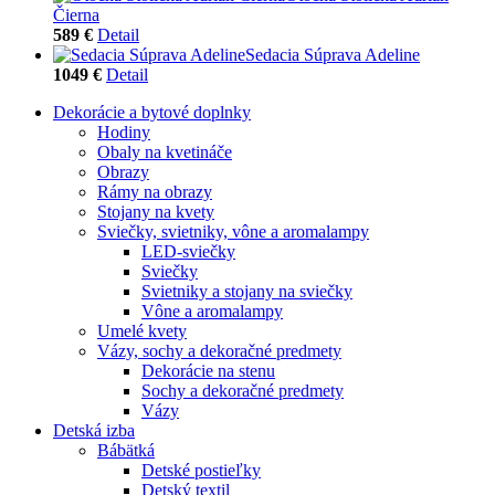
Čierna
589 €
Detail
Sedacia Súprava Adeline
1049 €
Detail
Dekorácie a bytové doplnky
Hodiny
Obaly na kvetináče
Obrazy
Rámy na obrazy
Stojany na kvety
Sviečky, svietniky, vône a aromalampy
LED-sviečky
Sviečky
Svietniky a stojany na sviečky
Vône a aromalampy
Umelé kvety
Vázy, sochy a dekoračné predmety
Dekorácie na stenu
Sochy a dekoračné predmety
Vázy
Detská izba
Bábätká
Detské postieľky
Detský textil