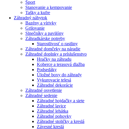
Šport
Stanovanie a kempovanie
Tašky a kufre
Záhradný nábytok
Bazény a vírivky
Grilovanie
Slnečníky a pavilóny
Záhradkárske potreby
Starostlivosť o rastliny
Záhradné domčeky na náradie
Záhradné doplnky a príslušenstvo
Hračky na záhradu
Koberce a terasová dlažba
Podsedáky
Úložné boxy do záhrady
Vykurovacie telesá
Záhradné dekorácie
Záhradné osvetlenie
Záhradné sedenie
Záhradné hojdačky a siete
Záhradné lavice
Záhradné lehátka
Záhradné pohovky
Záhradné stoličky a kreslá
Závesné kreslá