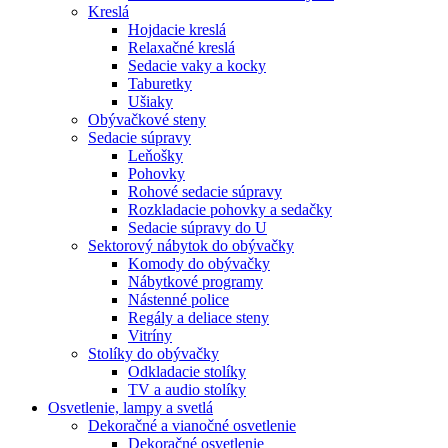
Kreslá
Hojdacie kreslá
Relaxačné kreslá
Sedacie vaky a kocky
Taburetky
Ušiaky
Obývačkové steny
Sedacie súpravy
Leňošky
Pohovky
Rohové sedacie súpravy
Rozkladacie pohovky a sedačky
Sedacie súpravy do U
Sektorový nábytok do obývačky
Komody do obývačky
Nábytkové programy
Nástenné police
Regály a deliace steny
Vitríny
Stolíky do obývačky
Odkladacie stolíky
TV a audio stolíky
Osvetlenie, lampy a svetlá
Dekoračné a vianočné osvetlenie
Dekoračné osvetlenie