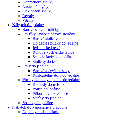
Kozmetické stolíky
Nástenné regály
Odkladacie stolíky
Regály
Vitríny
Nábytok do jedálne
Barové stoly a stoličky
Stoličky, lavice a barové stoličky
Barové stoličky
Hojdacie stoličky do jedálne
Jedálenské kreslá
Rohové kuchynské lavice
Sedacie lavice do jedálne
Stoličky do jedálne
Stoly do jedálne
Barové a zvýšené stoly
Rozložitelné stoly do jedálne
Vitríny, komody a police do jedálne
Komody do jedálne
Police do jedálne
Príborníky a kredence
Vitríny do jedálne
Zostavy do jedálne
Nábytok do kancelárie a pracovne
Doplnky do kancelárie