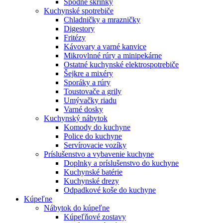
Spodné skrinky
Kuchynské spotrebiče
Chladničky a mrazničky
Digestory
Fritézy
Kávovary a varné kanvice
Mikrovlnné rúry a minipekárne
Ostatné kuchynské elektrospotrebiče
Šejkre a mixéry
Sporáky a rúry
Toustovače a grily
Umývačky riadu
Varné dosky
Kuchynský nábytok
Komody do kuchyne
Police do kuchyne
Servírovacie vozíky
Príslušenstvo a vybavenie kuchyne
Doplnky a príslušenstvo do kuchyne
Kuchynské batérie
Kuchynské drezy
Odpadkové koše do kuchyne
Kúpeľne
Nábytok do kúpeľne
Kúpeľňové zostavy