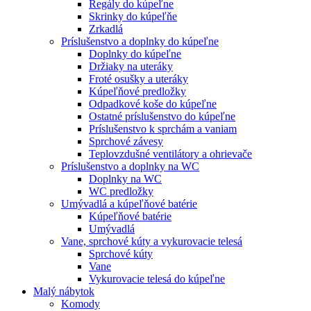
Regály do kúpeľne
Skrinky do kúpeľňe
Zrkadlá
Príslušenstvo a doplnky do kúpeľne
Doplnky do kúpeľne
Držiaky na uteráky
Froté osušky a uteráky
Kúpeľňové predložky
Odpadkové koše do kúpeľne
Ostatné príslušenstvo do kúpeľne
Príslušenstvo k sprchám a vaniam
Sprchové závesy
Teplovzdušné ventilátory a ohrievače
Príslušenstvo a doplnky na WC
Doplnky na WC
WC predložky
Umývadlá a kúpeľňové batérie
Kúpeľňové batérie
Umývadlá
Vane, sprchové kúty a vykurovacie telesá
Sprchové kúty
Vane
Vykurovacie telesá do kúpeľne
Malý nábytok
Komody