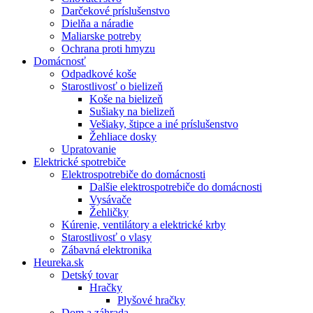
Darčekové príslušenstvo
Dielňa a náradie
Maliarske potreby
Ochrana proti hmyzu
Domácnosť
Odpadkové koše
Starostlivosť o bielizeň
Koše na bielizeň
Sušiaky na bielizeň
Vešiaky, štipce a iné príslušenstvo
Žehliace dosky
Upratovanie
Elektrické spotrebiče
Elektrospotrebiče do domácnosti
Dalšie elektrospotrebiče do domácnosti
Vysávače
Žehličky
Kúrenie, ventilátory a elektrické krby
Starostlivosť o vlasy
Zábavná elektronika
Heureka.sk
Detský tovar
Hračky
Plyšové hračky
Dom a záhrada