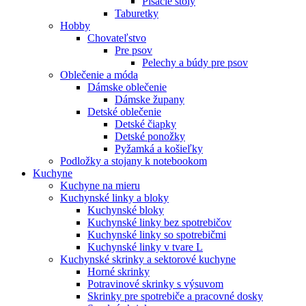
Písacie stoly
Taburetky
Hobby
Chovateľstvo
Pre psov
Pelechy a búdy pre psov
Oblečenie a móda
Dámske oblečenie
Dámske župany
Detské oblečenie
Detské čiapky
Detské ponožky
Pyžamká a košieľky
Podložky a stojany k notebookom
Kuchyne
Kuchyne na mieru
Kuchynské linky a bloky
Kuchynské bloky
Kuchynské linky bez spotrebičov
Kuchynské linky so spotrebičmi
Kuchynské linky v tvare L
Kuchynské skrinky a sektorové kuchyne
Horné skrinky
Potravinové skrinky s výsuvom
Skrinky pre spotrebiče a pracovné dosky