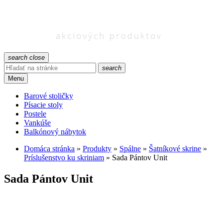
search
close
search
Menu
Barové stoličky
Písacie stoly
Postele
Vankúše
Balkónový nábytok
Domáca stránka
»
Produkty
»
Spálne
»
Šatníkové skrine
»
Príslušenstvo ku skriniam
»
Sada Pántov Unit
Sada Pántov Unit