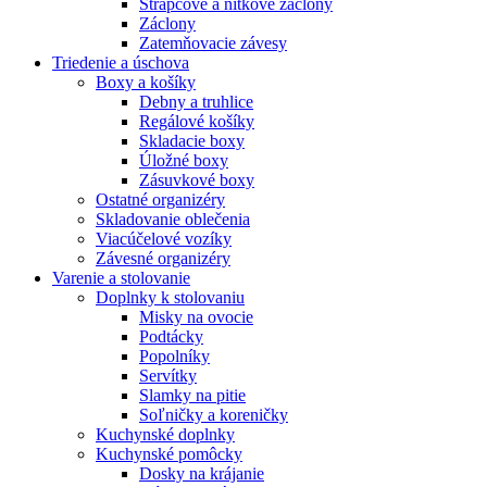
Strapcové a nitkové záclony
Záclony
Zatemňovacie závesy
Triedenie a úschova
Boxy a košíky
Debny a truhlice
Regálové košíky
Skladacie boxy
Úložné boxy
Zásuvkové boxy
Ostatné organizéry
Skladovanie oblečenia
Viacúčelové vozíky
Závesné organizéry
Varenie a stolovanie
Doplnky k stolovaniu
Misky na ovocie
Podtácky
Popolníky
Servítky
Slamky na pitie
Soľničky a koreničky
Kuchynské doplnky
Kuchynské pomôcky
Dosky na krájanie