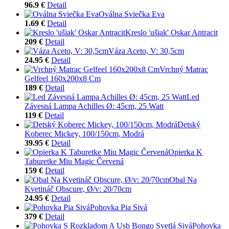
96.9 €
Detail
Oválna Sviečka Eva
1.69 €
Detail
Kreslo 'ušiak' Oskar Antracit
209 €
Detail
Váza Aceto, V: 30,5cm
24.95 €
Detail
Vrchný Matrac
Gelfeel 160x200x8 Cm
189 €
Detail
Led
Závesná Lampa Achilles Ø: 45cm, 25 Watt
119 €
Detail
Detský
Koberec Mickey, 100/150cm, Modrá
39.95 €
Detail
Opierka K
Taburetke Miu Magic Červená
159 €
Detail
Obal Na
Kvetináč Obscure, Ø/v: 20/70cm
24.95 €
Detail
Pohovka Pia Sivá
379 €
Detail
Pohovka