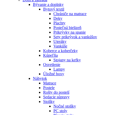
Bývanie a doplnky
Bytový textil
Chrániče na matrace
Deky
Plachty
Posteľná bielizeň
Prikrývky na spanie
Sety prikrývok a vankúšov
Uteráky
Vankúše
Koberce a koberčeky
Kúpeľňa
Stojany na kefky
Osvetlenie
Lampy
Úložné boxy
Nábytok
Matrace
Postele
Rošty do postelí
Sedacie súpravy
Stolíky
Nočné stolíky
PC stoly