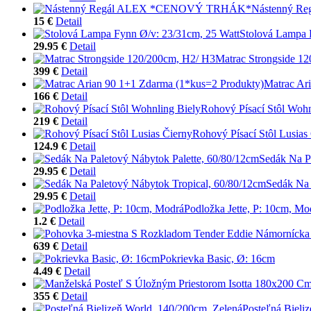
Nástenný 
15 €
Detail
Stolová Lampa 
29.95 €
Detail
Matrac Strongside 1
399 €
Detail
Matrac Ar
166 €
Detail
Rohový Písací Stôl Wohn
219 €
Detail
Rohový Písací Stôl Lusias
124.9 €
Detail
Sedák Na P
29.95 €
Detail
Sedák Na 
29.95 €
Detail
Podložka Jette, P: 10cm, Mo
1.2 €
Detail
639 €
Detail
Pokrievka Basic, Ø: 16cm
4.49 €
Detail
355 €
Detail
Posteľná Bieli