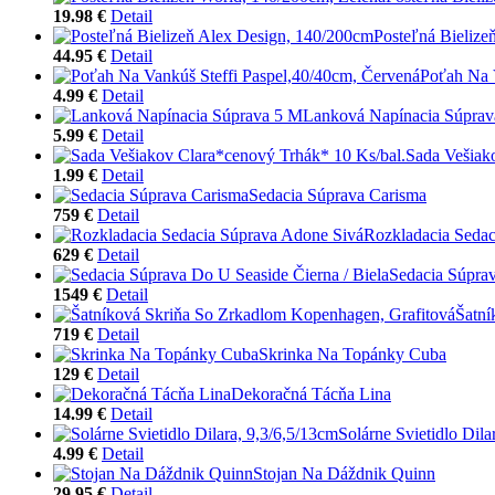
19.98 €
Detail
Posteľná Bielize
44.95 €
Detail
Poťah Na 
4.99 €
Detail
Lanková Napínacia Súprav
5.99 €
Detail
Sada Vešiak
1.99 €
Detail
Sedacia Súprava Carisma
759 €
Detail
Rozkladacia Sedac
629 €
Detail
Sedacia Súprav
1549 €
Detail
Šatní
719 €
Detail
Skrinka Na Topánky Cuba
129 €
Detail
Dekoračná Tácňa Lina
14.99 €
Detail
Solárne Svietidlo Dila
4.99 €
Detail
Stojan Na Dáždnik Quinn
29.95 €
Detail