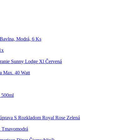
Bavlna, Modrá, 6 Ks
1x
anie Sunny Lodge Xl Červená
a Max. 40 Watt
, 500ml
úprava S Rozkladom Royal Rose Zelená
ri Tmavomodrá