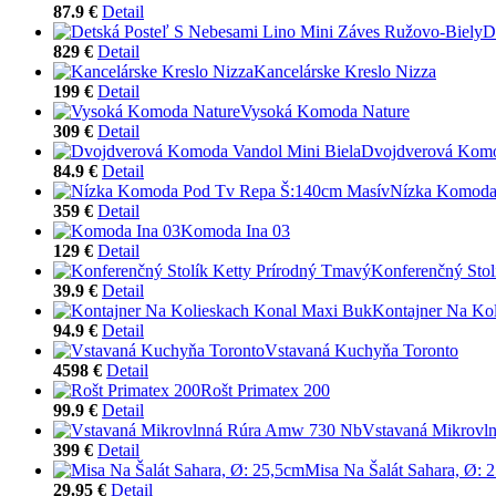
87.9 €
Detail
D
829 €
Detail
Kancelárske Kreslo Nizza
199 €
Detail
Vysoká Komoda Nature
309 €
Detail
Dvojdverová Komo
84.9 €
Detail
Nízka Komoda
359 €
Detail
Komoda Ina 03
129 €
Detail
Konferenčný Stol
39.9 €
Detail
Kontajner Na Ko
94.9 €
Detail
Vstavaná Kuchyňa Toronto
4598 €
Detail
Rošt Primatex 200
99.9 €
Detail
Vstavaná Mikrovl
399 €
Detail
Misa Na Šalát Sahara, Ø: 
29.95 €
Detail