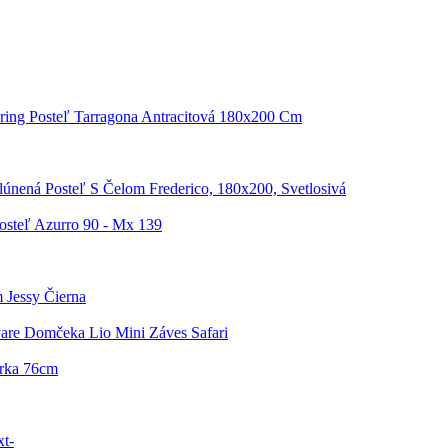
ring Posteľ Tarragona Antracitová 180x200 Cm
lúnená Posteľ S Čelom Frederico, 180x200, Svetlosivá
osteľ Azurro 90 - Mx 139
m Jessy Čierna
are Domčeka Lio Mini Záves Safari
írka 76cm
t-