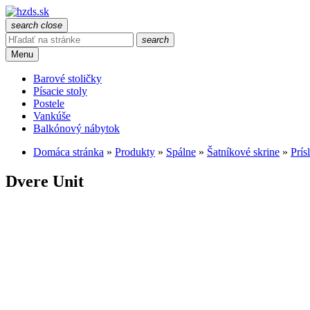
search
close
search
Menu
Barové stoličky
Písacie stoly
Postele
Vankúše
Balkónový nábytok
Domáca stránka
»
Produkty
»
Spálne
»
Šatníkové skrine
»
Prís
Dvere Unit