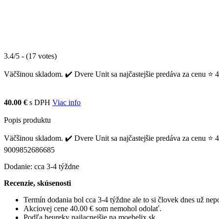
3.4/5 - (17 votes)
Väčšinou skladom. ✔️ Dvere Unit sa najčastejšie predáva za cenu ⭐ 40
40.00 €
s DPH
Viac info
Popis produktu
Väčšinou skladom. ✔️ Dvere Unit sa najčastejšie predáva za cenu ⭐ 4
9009852686685
Dodanie: cca 3-4 týždne
Recenzie, skúsenosti
Termín dodania bol cca 3-4 týždne ale to si človek dnes už ne
Akciovej cene 40.00 € som nemohol odolať.
Podľa heureky najlacnejšie na moebelix.sk