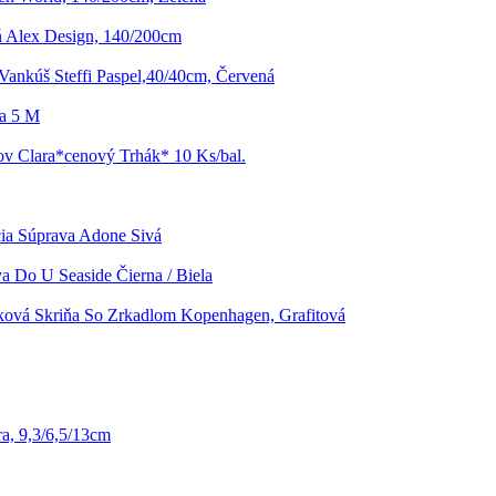
ň Alex Design, 140/200cm
Vankúš Steffi Paspel,40/40cm, Červená
a 5 M
ov Clara*cenový Trhák* 10 Ks/bal.
ia Súprava Adone Sivá
a Do U Seaside Čierna / Biela
ková Skriňa So Zrkadlom Kopenhagen, Grafitová
ra, 9,3/6,5/13cm