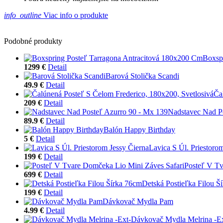
info_outline
Viac info o produkte
Podobné produkty
Boxsp
1299 €
Detail
Barová Stolička Scandi
49.9 €
Detail
Ča
209 €
Detail
Nadstavec Nad P
89.9 €
Detail
Balón Happy Birthday
5 €
Detail
Lavica S Úl. Priestoro
199 €
Detail
Posteľ V Tv
699 €
Detail
Detská Postieľka Filou Š
199 €
Detail
Dávkovač Mydla Pam
4.99 €
Detail
Dávkovač Mydla Melrina -Ex