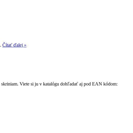
..
Čítať ďalej »
ku skriniam. Viete si ju v katalógu dohľadať aj pod EAN kódom: