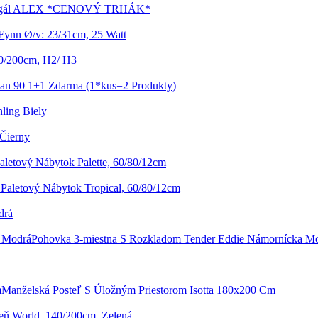
Regál ALEX *CENOVÝ TRHÁK*
Fynn Ø/v: 23/31cm, 25 Watt
20/200cm, H2/ H3
ian 90 1+1 Zdarma (1*kus=2 Produkty)
ling Biely
 Čierny
aletový Nábytok Palette, 60/80/12cm
Paletový Nábytok Tropical, 60/80/12cm
drá
Pohovka 3-miestna S Rozkladom Tender Eddie Námornícka M
Manželská Posteľ S Úložným Priestorom Isotta 180x200 Cm
zeň World, 140/200cm, Zelená