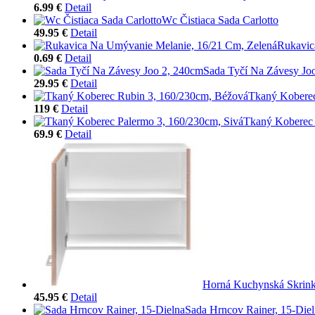
6.99 €
Detail
Wc Čistiaca Sada Carlotto
49.95 €
Detail
Rukavic
0.69 €
Detail
Sada Tyčí Na Závesy Jo
29.95 €
Detail
Tkaný Koberec
119 €
Detail
Tkaný Koberec 
69.9 €
Detail
Horná Kuchynská Skrin
45.95 €
Detail
Sada Hrncov Rainer, 15-Die