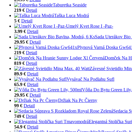
Taburetka Seaside
219 €
Detail
Taška Luca Modrá
5 €
Detail
Umelý Kvet Rose I -Paz-
3.99 €
Detail
Sada Uterákov Bio 
29.95 €
Detail
Plynová Varná Doska Gw64
219 €
Detail
Domček Na Hr
819 €
Detail
Závesné Svietidlo Min
89.9 €
Detail
Vysávač Na Podlahu Sufl
65.9 €
Detail
Vôňa Do Bytu Green Lily
29.95 €
Detail
Držiak Na Pc Čierny
99 €
Detail
Sedacia S
749 €
Detail
Elegantná Stolička Su
54.9 €
Detail