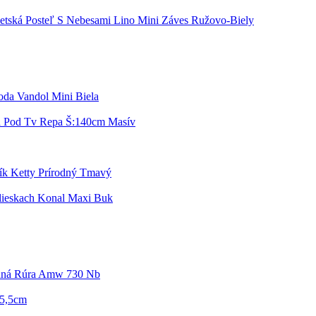
etská Posteľ S Nebesami Lino Mini Záves Ružovo-Biely
da Vandol Mini Biela
 Pod Tv Repa Š:140cm Masív
ík Ketty Prírodný Tmavý
lieskach Konal Maxi Buk
nná Rúra Amw 730 Nb
25,5cm