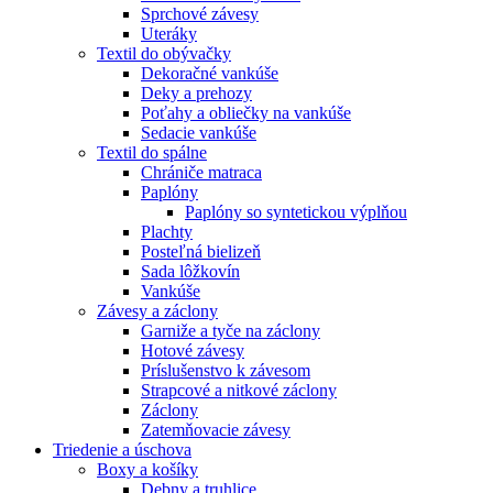
Sprchové závesy
Uteráky
Textil do obývačky
Dekoračné vankúše
Deky a prehozy
Poťahy a obliečky na vankúše
Sedacie vankúše
Textil do spálne
Chrániče matraca
Paplóny
Paplóny so syntetickou výplňou
Plachty
Posteľná bielizeň
Sada lôžkovín
Vankúše
Závesy a záclony
Garniže a tyče na záclony
Hotové závesy
Príslušenstvo k závesom
Strapcové a nitkové záclony
Záclony
Zatemňovacie závesy
Triedenie a úschova
Boxy a košíky
Debny a truhlice