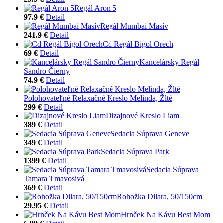
Regál Aron 5
97.9 €
Detail
Regál Mumbai Masív
241.9 €
Detail
Cd Regál Bigol Orech
69 €
Detail
Kancelársky Regál
Sandro Čierny
74.9 €
Detail
Polohovateľné Relaxačné Kreslo Melinda, Žlté
299 €
Detail
Dizajnové Kreslo Liam
389 €
Detail
Sedacia Súprava Geneve
349 €
Detail
Sedacia Súprava Park
1399 €
Detail
Sedacia Súprava
Tamara Tmavosivá
369 €
Detail
Rohožka Dilara, 50/150cm
29.95 €
Detail
Hrnček Na Kávu Best Mom