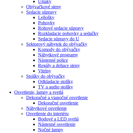
Ušiaky
Obývačkové steny
Sedacie súpravy
Leňošky
Pohovky
Rohové sedacie súpravy
Rozkladacie pohovky a sedačky
Sedacie súpravy do U
Sektorový nábytok do obývačky
Komody do obývačky
Nábytkové programy
Nástenné police
Regály a deliace steny
Vitríny
Stolíky do obývačky
Odkladacie stolíky
TV a audio stolíky
Osvetlenie, lampy a svetlá
Dekoračné a vianočné osvetlenie
Dekoračné osvetlenie
Nábytkové osvetlenie
Osvetlenie do interiéru
Bodové a LED svetlá
Nástenné osvetlenie
Nočné lampy