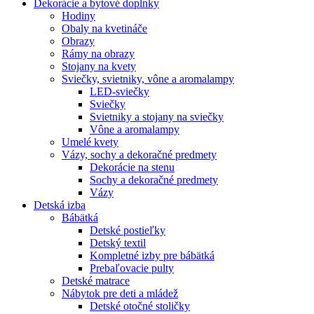
Dekorácie a bytové doplnky
Hodiny
Obaly na kvetináče
Obrazy
Rámy na obrazy
Stojany na kvety
Sviečky, svietniky, vône a aromalampy
LED-sviečky
Sviečky
Svietniky a stojany na sviečky
Vône a aromalampy
Umelé kvety
Vázy, sochy a dekoračné predmety
Dekorácie na stenu
Sochy a dekoračné predmety
Vázy
Detská izba
Bábätká
Detské postieľky
Detský textil
Kompletné izby pre bábätká
Prebaľovacie pulty
Detské matrace
Nábytok pre deti a mládež
Detské otočné stoličky