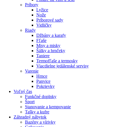
Príbory
Lyžice
Nože
Príborové sady
Vidličky
Riady
Džbány a karafy
Fľaše
Misy a misky
Šálky a hrnčeky
Taniere
Termofľaše a termosky
Viacdielne jedálenské servisy
Varenie
Hrnce
Panvice
Pokrievky
Voľný čas
Funkčné doplnky
Šport
Stanovanie a kempovanie
Tašky a kufre
Záhradný nábytok
Bazény a vírivky