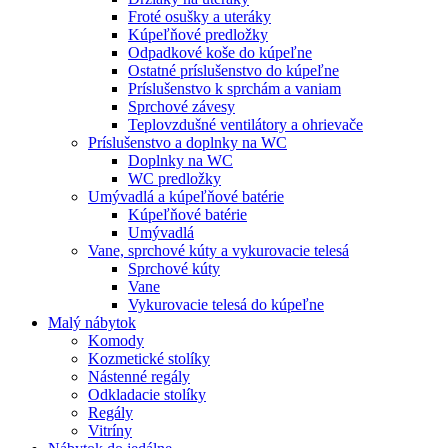
Froté osušky a uteráky
Kúpeľňové predložky
Odpadkové koše do kúpeľne
Ostatné príslušenstvo do kúpeľne
Príslušenstvo k sprchám a vaniam
Sprchové závesy
Teplovzdušné ventilátory a ohrievače
Príslušenstvo a doplnky na WC
Doplnky na WC
WC predložky
Umývadlá a kúpeľňové batérie
Kúpeľňové batérie
Umývadlá
Vane, sprchové kúty a vykurovacie telesá
Sprchové kúty
Vane
Vykurovacie telesá do kúpeľne
Malý nábytok
Komody
Kozmetické stolíky
Nástenné regály
Odkladacie stolíky
Regály
Vitríny