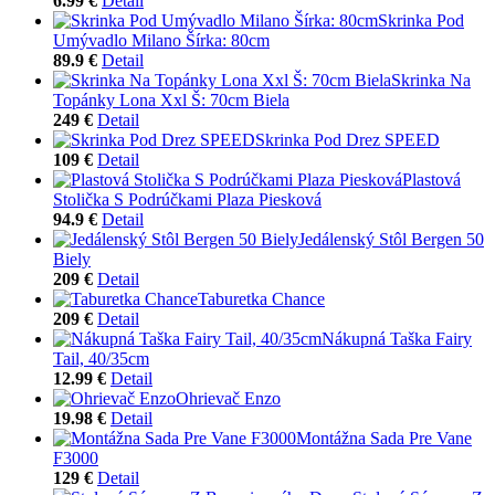
6.99 €
Detail
Skrinka Pod
Umývadlo Milano Šírka: 80cm
89.9 €
Detail
Skrinka Na
Topánky Lona Xxl Š: 70cm Biela
249 €
Detail
Skrinka Pod Drez SPEED
109 €
Detail
Plastová
Stolička S Podrúčkami Plaza Piesková
94.9 €
Detail
Jedálenský Stôl Bergen 50
Biely
209 €
Detail
Taburetka Chance
209 €
Detail
Nákupná Taška Fairy
Tail, 40/35cm
12.99 €
Detail
Ohrievač Enzo
19.98 €
Detail
Montážna Sada Pre Vane
F3000
129 €
Detail