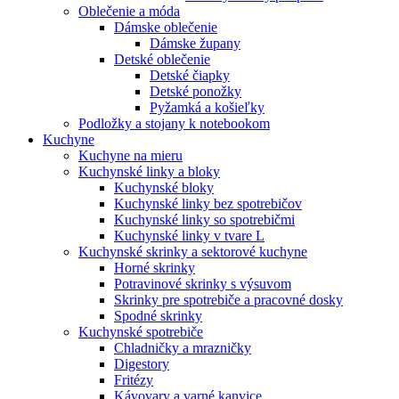
Oblečenie a móda
Dámske oblečenie
Dámske župany
Detské oblečenie
Detské čiapky
Detské ponožky
Pyžamká a košieľky
Podložky a stojany k notebookom
Kuchyne
Kuchyne na mieru
Kuchynské linky a bloky
Kuchynské bloky
Kuchynské linky bez spotrebičov
Kuchynské linky so spotrebičmi
Kuchynské linky v tvare L
Kuchynské skrinky a sektorové kuchyne
Horné skrinky
Potravinové skrinky s výsuvom
Skrinky pre spotrebiče a pracovné dosky
Spodné skrinky
Kuchynské spotrebiče
Chladničky a mrazničky
Digestory
Fritézy
Kávovary a varné kanvice