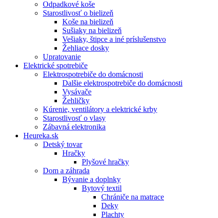
Odpadkové koše
Starostlivosť o bielizeň
Koše na bielizeň
Sušiaky na bielizeň
Vešiaky, štipce a iné príslušenstvo
Žehliace dosky
Upratovanie
Elektrické spotrebiče
Elektrospotrebiče do domácnosti
Dalšie elektrospotrebiče do domácnosti
Vysávače
Žehličky
Kúrenie, ventilátory a elektrické krby
Starostlivosť o vlasy
Zábavná elektronika
Heureka.sk
Detský tovar
Hračky
Plyšové hračky
Dom a záhrada
Bývanie a doplnky
Bytový textil
Chrániče na matrace
Deky
Plachty