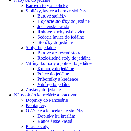
Nábytok do jedálne
Barové stoly a stoličky
Stoličky, lavice a barové stoličky
Barové stoličky
Hojdacie stoličky do jedálne
Jedálenské kreslá
Rohové kuchynské lavice
Sedacie lavice do jedálne
Stoličky do jedálne
Stoly do jedálne
Barové a zvýšené stoly
Rozložitelné stoly do jedálne
Vitríny, komody a police do jedálne
Komody do jedálne
Police do jedálne
Príborníky a kredence
Vitríny do jedálne
Zostavy do jedálne
Nábytok do kancelárie a pracovne
Doplnky do kancelárie
Kontajnery
Otáčacie a kancelárske stoličky
Doplnky ku kreslám
Kancelárske kreslá
Písacie stoly