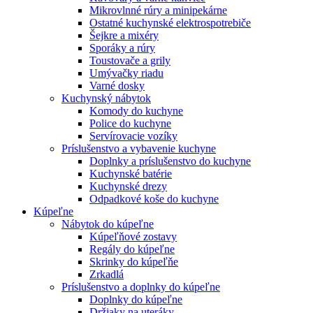
Mikrovlnné rúry a minipekárne
Ostatné kuchynské elektrospotrebiče
Šejkre a mixéry
Sporáky a rúry
Toustovače a grily
Umývačky riadu
Varné dosky
Kuchynský nábytok
Komody do kuchyne
Police do kuchyne
Servírovacie vozíky
Príslušenstvo a vybavenie kuchyne
Doplnky a príslušenstvo do kuchyne
Kuchynské batérie
Kuchynské drezy
Odpadkové koše do kuchyne
Kúpeľne
Nábytok do kúpeľne
Kúpeľňové zostavy
Regály do kúpeľne
Skrinky do kúpeľňe
Zrkadlá
Príslušenstvo a doplnky do kúpeľne
Doplnky do kúpeľne
Držiaky na uteráky