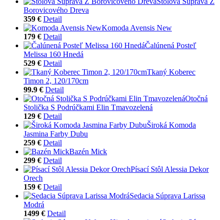
Stolová Súprava Z
Borovicového Dreva
359 €
Detail
Komoda Avensis New
179 €
Detail
Čalúnená Posteľ
Melissa 160 Hnedá
529 €
Detail
Tkaný Koberec
Timon 2, 120/170cm
99.9 €
Detail
Otočná
Stolička S Podrúčkami Elin Tmavozelená
129 €
Detail
Široká Komoda
Jasmina Farby Dubu
259 €
Detail
Bazén Mick
299 €
Detail
Písací Stôl Alessia Dekor
Orech
159 €
Detail
Sedacia Súprava Larissa
Modrá
1499 €
Detail