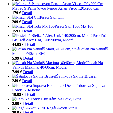
Matrac S Pamäťovou Penou Arian Visco 120x200 Cm
179 €
Detail
Písací Stôl Clif
209 €
Detail
Písací Stôl Tobi Mx 166
159 €
Detail
Posteľná
Bielizeň Alex Uni, 140/200cm, Modrá
44.95 €
Detail
Poťah Na Vankúš
Marit, 40/40cm, Sivá
5.99 €
Detail
Poťah Na
Vankúš Maxima, 40/60cm, Modrá
7.99 €
Detail
Šatníková Skriňa Brüssel
249 €
Detail
Príborová Súprava
Ronda, 20-Dielna
19.98 €
Detail
Rám Na Fotky Gitta
2.99 €
Detail
Regál 4-You Yur01
29.9 €
Detail