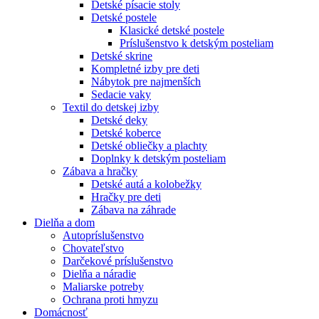
Detské písacie stoly
Detské postele
Klasické detské postele
Príslušenstvo k detským posteliam
Detské skrine
Kompletné izby pre deti
Nábytok pre najmenších
Sedacie vaky
Textil do detskej izby
Detské deky
Detské koberce
Detské obliečky a plachty
Doplnky k detským posteliam
Zábava a hračky
Detské autá a kolobežky
Hračky pre deti
Zábava na záhrade
Dielňa a dom
Autopríslušenstvo
Chovateľstvo
Darčekové príslušenstvo
Dielňa a náradie
Maliarske potreby
Ochrana proti hmyzu
Domácnosť