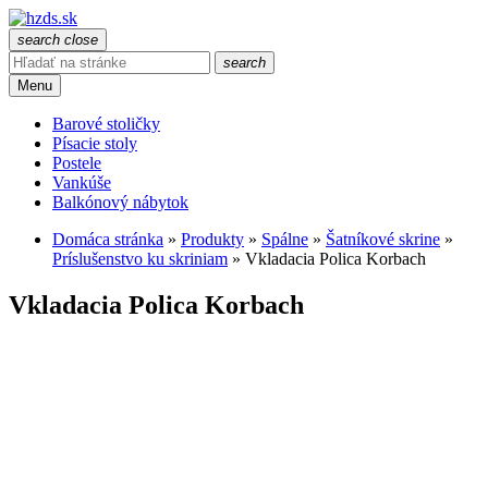
search
close
search
Menu
Barové stoličky
Písacie stoly
Postele
Vankúše
Balkónový nábytok
Domáca stránka
»
Produkty
»
Spálne
»
Šatníkové skrine
»
Príslušenstvo ku skriniam
»
Vkladacia Polica Korbach
Vkladacia Polica Korbach