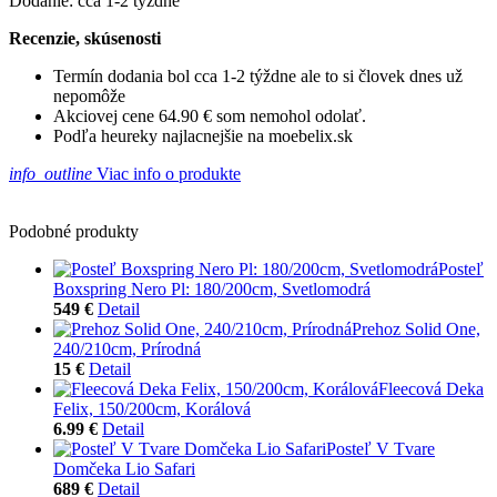
Dodanie: cca 1-2 týždne
Recenzie, skúsenosti
Termín dodania bol cca 1-2 týždne ale to si človek dnes už
nepomôže
Akciovej cene 64.90 € som nemohol odolať.
Podľa heureky najlacnejšie na moebelix.sk
info_outline
Viac info o produkte
Podobné produkty
Posteľ
Boxspring Nero Pl: 180/200cm, Svetlomodrá
549 €
Detail
Prehoz Solid One,
240/210cm, Prírodná
15 €
Detail
Fleecová Deka
Felix, 150/200cm, Korálová
6.99 €
Detail
Posteľ V Tvare
Domčeka Lio Safari
689 €
Detail