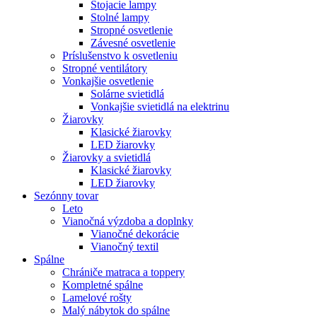
Stojacie lampy
Stolné lampy
Stropné osvetlenie
Závesné osvetlenie
Príslušenstvo k osvetleniu
Stropné ventilátory
Vonkajšie osvetlenie
Solárne svietidlá
Vonkajšie svietidlá na elektrinu
Žiarovky
Klasické žiarovky
LED žiarovky
Žiarovky a svietidlá
Klasické žiarovky
LED žiarovky
Sezónny tovar
Leto
Vianočná výzdoba a doplnky
Vianočné dekorácie
Vianočný textil
Spálne
Chrániče matraca a toppery
Kompletné spálne
Lamelové rošty
Malý nábytok do spálne