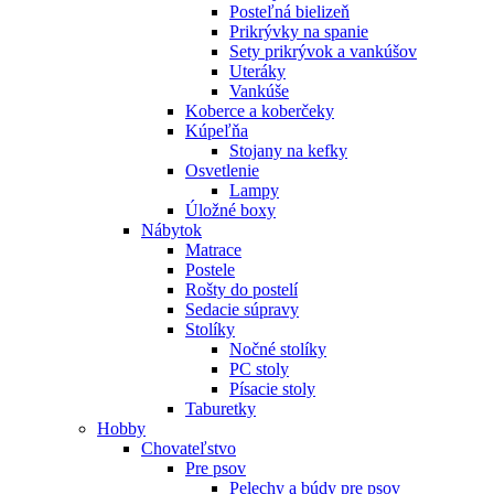
Posteľná bielizeň
Prikrývky na spanie
Sety prikrývok a vankúšov
Uteráky
Vankúše
Koberce a koberčeky
Kúpeľňa
Stojany na kefky
Osvetlenie
Lampy
Úložné boxy
Nábytok
Matrace
Postele
Rošty do postelí
Sedacie súpravy
Stolíky
Nočné stolíky
PC stoly
Písacie stoly
Taburetky
Hobby
Chovateľstvo
Pre psov
Pelechy a búdy pre psov