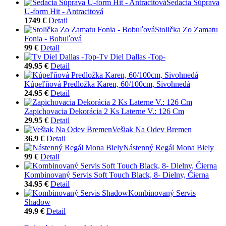
Sedacia Súprava
U-form Hit - Antracitová
1749 €
Detail
Stolička Zo Zamatu
Fonia - Bobuľová
99 €
Detail
Tv Diel Dallas -Top-
49.95 €
Detail
Kúpeľňová Predložka Karen, 60/100cm, Sivohnedá
24.95 €
Detail
Zapichovacia Dekorácia 2 Ks Laterne V.: 126 Cm
29.95 €
Detail
Vešiak Na Odev Bremen
36.9 €
Detail
Nástenný Regál Mona Biely
99 €
Detail
Kombinovaný Servis Soft Touch Black, 8- Dielny, Čierna
34.95 €
Detail
Kombinovaný Servis
Shadow
49.9 €
Detail