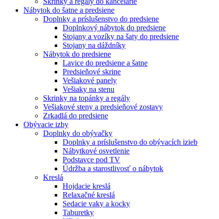
Skrinky a regály do kancelárie
Nábytok do šatne a predsiene
Doplnky a príslušenstvo do predsiene
Doplnkový nábytok do predsiene
Stojany a vozíky na šaty do predsiene
Stojany na dáždníky
Nábytok do predsiene
Lavice do predsiene a šatne
Predsieňové skrine
Vešiakové panely
Vešiaky na stenu
Skrinky na topánky a regály
Vešiakové steny a predsieňové zostavy
Zrkadlá do predsiene
Obývacie izby
Doplnky do obývačky
Doplnky a príslušenstvo do obývacích izieb
Nábytkové osvetlenie
Podstavce pod TV
Údržba a starostlivosť o nábytok
Kreslá
Hojdacie kreslá
Relaxačné kreslá
Sedacie vaky a kocky
Taburetky