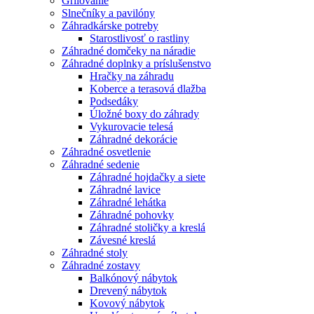
Grilovanie
Slnečníky a pavilóny
Záhradkárske potreby
Starostlivosť o rastliny
Záhradné domčeky na náradie
Záhradné doplnky a príslušenstvo
Hračky na záhradu
Koberce a terasová dlažba
Podsedáky
Úložné boxy do záhrady
Vykurovacie telesá
Záhradné dekorácie
Záhradné osvetlenie
Záhradné sedenie
Záhradné hojdačky a siete
Záhradné lavice
Záhradné lehátka
Záhradné pohovky
Záhradné stoličky a kreslá
Závesné kreslá
Záhradné stoly
Záhradné zostavy
Balkónový nábytok
Drevený nábytok
Kovový nábytok