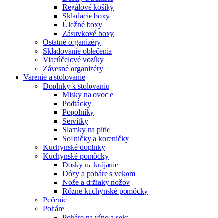
Regálové košíky
Skladacie boxy
Úložné boxy
Zásuvkové boxy
Ostatné organizéry
Skladovanie oblečenia
Viacúčelové vozíky
Závesné organizéry
Varenie a stolovanie
Doplnky k stolovaniu
Misky na ovocie
Podtácky
Popolníky
Servítky
Slamky na pitie
Soľničky a koreničky
Kuchynské doplnky
Kuchynské pomôcky
Dosky na krájanie
Dózy a poháre s vekom
Nože a držiaky nožov
Rôzne kuchynské pomôcky
Pečenie
Poháre
Poháre na víno a sekt