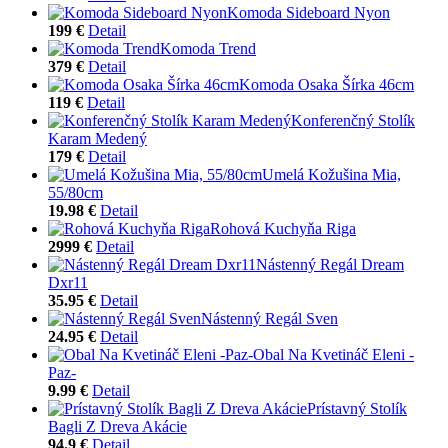
Komoda Sideboard Nyon
199 €
Detail
Komoda Trend
379 €
Detail
Komoda Osaka Šírka 46cm
119 €
Detail
Konferenčný Stolík
Karam Medený
179 €
Detail
Umelá Kožušina Mia,
55/80cm
19.98 €
Detail
Rohová Kuchyňa Riga
2999 €
Detail
Nástenný Regál Dream
Dxr11
35.95 €
Detail
Nástenný Regál Sven
24.95 €
Detail
Obal Na Kvetináč Eleni -
Paz-
9.99 €
Detail
Prístavný Stolík
Bagli Z Dreva Akácie
94.9 €
Detail