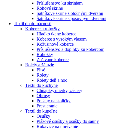
Príslušenstvo ku skriniam
Rohové skrine
Šatníkové skrine s otočnými dverami
Šatníkové skrine s posuvnými dverami
Textil do domácnosti
Koberce a rohožky
Hladko tkané koberce
Koberce s vysokým vlasom
Kožušinové koberce
Príslušenstvo a doplnky ku kobercom
Rohožky
Zošívané koberce
Rolety a žáluzie
Plisé
Rolety
Rolety deň a noc
Textil do kuchyne
Chňapky, utierky, zástery
Obrusy
Poťahy na stoličky
Prestieranie
Textil do kúpeľne
Osušky
Plážové osušky a osušky do sauny
Rukavice na umývanie