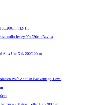
 180/200cm, H2/ H3
restieradlo Jersey 90x220cm Bavlna
eň Alex Uni Xxl, 200/220cm
adacích Políc Add On F/advantage, Level
cm
00cm
ý Pružinový Matrac Coller 180x200 Cm