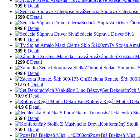
Štýlové Kreslo Arabella
799 €
Detail
Sedacia Súprava Enterprise 
1599 €
Detail
Sedacia Súprava Driver Čier
999 €
Detail
Sedacia Súprava Driver Sivá
999 €
Detail
Tv Stojan Amal
389 €
Detail
Záhradná Zostava Ma
1299 €
Detail
Záhradní Sedací Souprava S
499 €
Detail
Záclona Renate, Š/d: 300
21.95 €
Detail
Set Dekoračných 
70.9 €
Detail
Rohový Regál Mintis Dek
44.9 €
Detail
Jedálenská St
259 €
Detail
Konferenčný Stolík
259 €
Detail
Posteľná Bielizeň Mici,