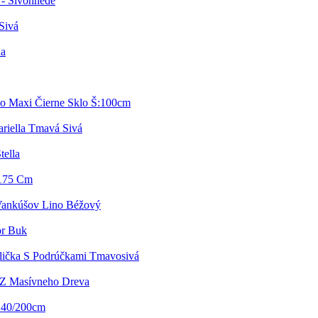
 - Sivohnedé
Sivá
na
o Maxi Čierne Sklo Š:100cm
riella Tmavá Sivá
tella
/175 Cm
Vankúšov Lino Béžový
or Buk
olička S Podrúčkami Tmavosivá
 Z Masívneho Dreva
 140/200cm