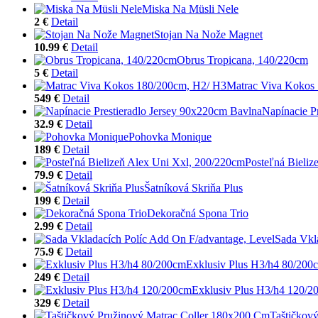
Miska Na Müsli Nele
2 €
Detail
Stojan Na Nože Magnet
10.99 €
Detail
Obrus Tropicana, 140/220cm
5 €
Detail
Matrac Viva Kokos
549 €
Detail
Napínacie P
32.9 €
Detail
Pohovka Monique
189 €
Detail
Posteľná Bieliz
79.9 €
Detail
Šatníková Skriňa Plus
199 €
Detail
Dekoračná Spona Trio
2.99 €
Detail
Sada Vkl
75.9 €
Detail
Exklusiv Plus H3/h4 80/200
249 €
Detail
Exklusiv Plus H3/h4 120/2
329 €
Detail
Taštičkov