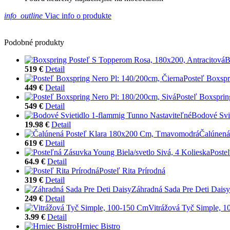
info_outline
Viac info o produkte
Podobné produkty
B
519 €
Detail
Posteľ Boxspr
449 €
Detail
Posteľ Boxsprin
549 €
Detail
Bodové Svi
19.98 €
Detail
Čalúnená
619 €
Detail
Poste
64.9 €
Detail
Posteľ Rita Prírodná
319 €
Detail
Záhradná Sada Pre Deti Daisy
249 €
Detail
Vitrážová Tyč Simple, 
3.99 €
Detail
Hrniec Bistro