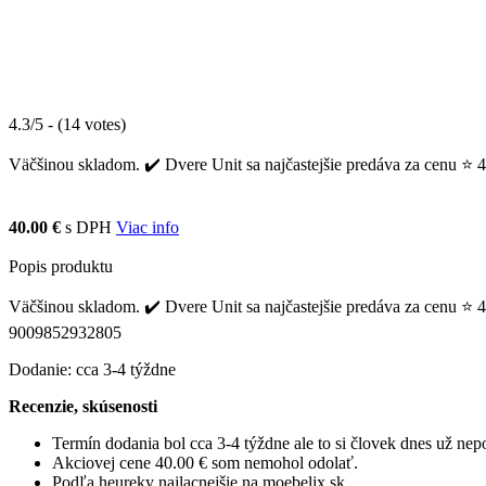
4.3/5 - (14 votes)
Väčšinou skladom. ✔️ Dvere Unit sa najčastejšie predáva za cenu ⭐ 40
40.00 €
s DPH
Viac info
Popis produktu
Väčšinou skladom. ✔️ Dvere Unit sa najčastejšie predáva za cenu ⭐ 4
9009852932805
Dodanie: cca 3-4 týždne
Recenzie, skúsenosti
Termín dodania bol cca 3-4 týždne ale to si človek dnes už ne
Akciovej cene 40.00 € som nemohol odolať.
Podľa heureky najlacnejšie na moebelix.sk