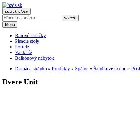
search
close
search
Menu
Barové stoličky
Písacie stoly
Postele
Vankúše
Balkónový nábytok
Domáca stránka
»
Produkty
»
Spálne
»
Šatníkové skrine
»
Prís
Dvere Unit