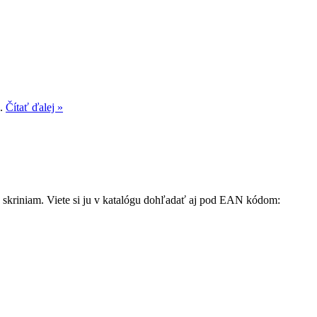
..
Čítať ďalej »
ku skriniam. Viete si ju v katalógu dohľadať aj pod EAN kódom: