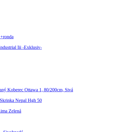
d+ronda
dustrial Iii -Exklusiv-
aný Koberec Ottawa 1, 80/200cm, Sivá
Skrinka Nepal Hgh 50
Lima Zelená