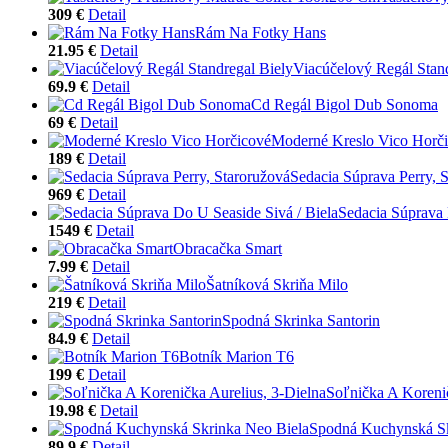
309 €
Detail
Rám Na Fotky Hans
21.95 €
Detail
Viacúčelový Regál Stand
69.9 €
Detail
Cd Regál Bigol Dub Sonoma
69 €
Detail
Moderné Kreslo Vico Horč
189 €
Detail
Sedacia Súprava Perry, 
969 €
Detail
Sedacia Súprava 
1549 €
Detail
Obracačka Smart
7.99 €
Detail
Šatníková Skriňa Milo
219 €
Detail
Spodná Skrinka Santorin
84.9 €
Detail
Botník Marion T6
199 €
Detail
Soľnička A Korenič
19.98 €
Detail
Spodná Kuchynská Sk
89.9 €
Detail