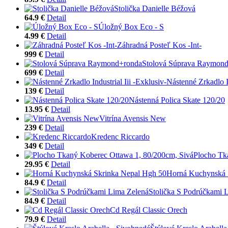
Stolička Danielle Béžová
64.9 €
Detail
Úložný Box Eco - S
4.99 €
Detail
Záhradná Posteľ Kos -Int-
999 €
Detail
Stolová Súprava Raymon
699 €
Detail
Nástenné Zrkadlo In
139 €
Detail
Nástenná Polica Skate 120/20
13.95 €
Detail
Vitrína Avensis New
239 €
Detail
Kredenc Riccardo
349 €
Detail
Plocho Tk
29.95 €
Detail
Horná Kuchynská 
84.9 €
Detail
Stolička S Podrúčkami 
84.9 €
Detail
Cd Regál Classic Orech
79.9 €
Detail