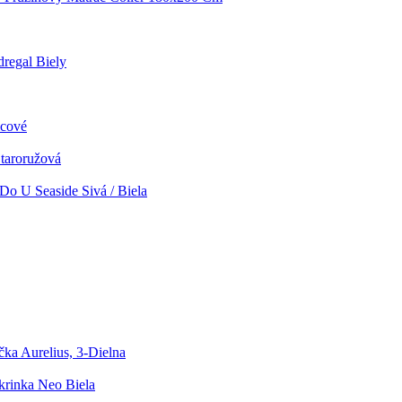
regal Biely
icové
Staroružová
Do U Seaside Sivá / Biela
ka Aurelius, 3-Dielna
rinka Neo Biela