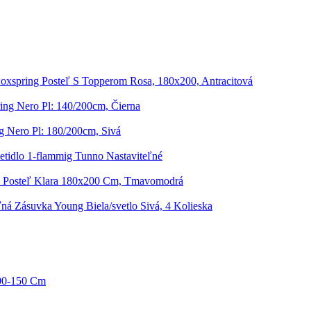
oxspring Posteľ S Topperom Rosa, 180x200, Antracitová
ing Nero Pl: 140/200cm, Čierna
g Nero Pl: 180/200cm, Sivá
etidlo 1-flammig Tunno Nastaviteľné
 Posteľ Klara 180x200 Cm, Tmavomodrá
ľná Zásuvka Young Biela/svetlo Sivá, 4 Kolieska
100-150 Cm