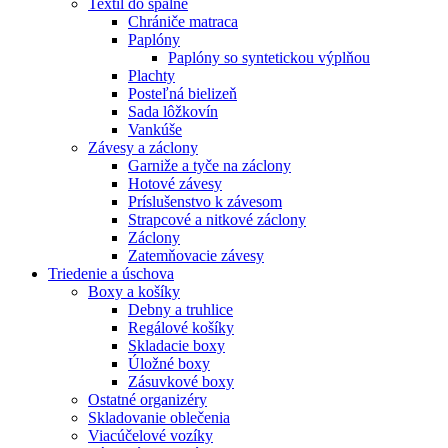
Textil do spálne
Chrániče matraca
Paplóny
Paplóny so syntetickou výplňou
Plachty
Posteľná bielizeň
Sada lôžkovín
Vankúše
Závesy a záclony
Garniže a tyče na záclony
Hotové závesy
Príslušenstvo k závesom
Strapcové a nitkové záclony
Záclony
Zatemňovacie závesy
Triedenie a úschova
Boxy a košíky
Debny a truhlice
Regálové košíky
Skladacie boxy
Úložné boxy
Zásuvkové boxy
Ostatné organizéry
Skladovanie oblečenia
Viacúčelové vozíky