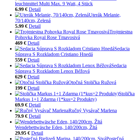
leuchtmittel Multi Max. 9 Watt, 4 Stück
6.99 €
Detail
Uterák Melanie,
70/140cm, Zelená
5.99 €
Detail
Trojmiestna
Pohovka Royal Rose Tmavosivá
469 €
Detail
Sedacia
Súprava S Rozkladom Cristiano Hnedá
559 €
Detail
Sedacia
Súprava S Rozkladom Lenox Béžová
629 €
Detail
Otočná Stolička Ružová
199 €
Detail
Stolička
Markus 1+1 Zdarma (1*kus=2 Produkty)
69.9 €
Detail
Ručný Vysávač Marlena
79.9 €
Detail
Wendebettwäsche Eden, 140/200cm, Žltá
29.95 €
Detail
Posteľná