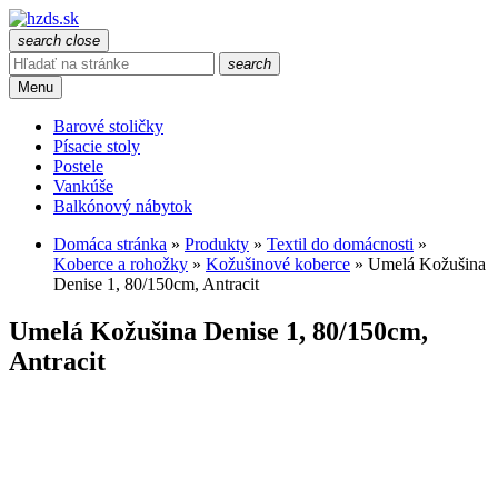
search
close
search
Menu
Barové stoličky
Písacie stoly
Postele
Vankúše
Balkónový nábytok
Domáca stránka
»
Produkty
»
Textil do domácnosti
»
Koberce a rohožky
»
Kožušinové koberce
»
Umelá Kožušina
Denise 1, 80/150cm, Antracit
Umelá Kožušina Denise 1, 80/150cm,
Antracit