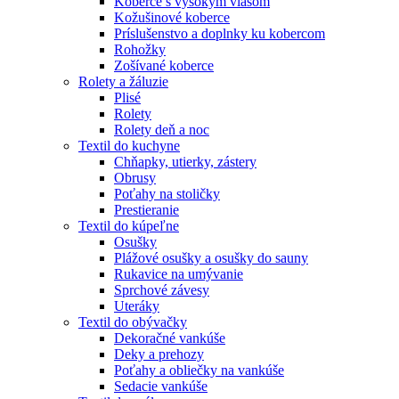
Koberce s vysokým vlasom
Kožušinové koberce
Príslušenstvo a doplnky ku kobercom
Rohožky
Zošívané koberce
Rolety a žáluzie
Plisé
Rolety
Rolety deň a noc
Textil do kuchyne
Chňapky, utierky, zástery
Obrusy
Poťahy na stoličky
Prestieranie
Textil do kúpeľne
Osušky
Plážové osušky a osušky do sauny
Rukavice na umývanie
Sprchové závesy
Uteráky
Textil do obývačky
Dekoračné vankúše
Deky a prehozy
Poťahy a obliečky na vankúše
Sedacie vankúše