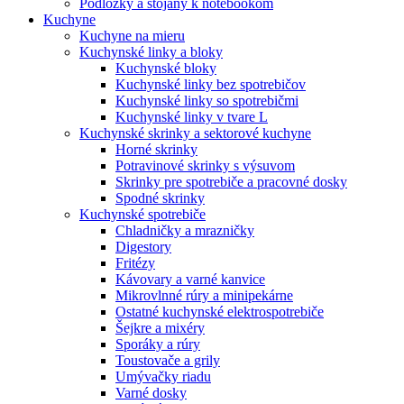
Podložky a stojany k notebookom
Kuchyne
Kuchyne na mieru
Kuchynské linky a bloky
Kuchynské bloky
Kuchynské linky bez spotrebičov
Kuchynské linky so spotrebičmi
Kuchynské linky v tvare L
Kuchynské skrinky a sektorové kuchyne
Horné skrinky
Potravinové skrinky s výsuvom
Skrinky pre spotrebiče a pracovné dosky
Spodné skrinky
Kuchynské spotrebiče
Chladničky a mrazničky
Digestory
Fritézy
Kávovary a varné kanvice
Mikrovlnné rúry a minipekárne
Ostatné kuchynské elektrospotrebiče
Šejkre a mixéry
Sporáky a rúry
Toustovače a grily
Umývačky riadu
Varné dosky