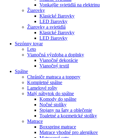
Vonkajšie svietidlá na elektrinu
Žiarovky
Klasické žiarovky
LED žiarovky
Žiarovky a svietidlá
Klasické žiarovky
LED žiarovky
Sezónny tovar
Leto
Vianočná výzdoba a doplnky
Vianočné dekorácie
Vianočný textil
Spálne
Chrániče matraca a toppery
Kompletné spálne
Lamelové rošty
Malý nábytok do spálne
Komody do spálne
Nočné stolíky
Stojany na šaty a oblečenie
Toaletné a kozmetické stolíky
Matrace
Boxspring matrace
Matrace vhodné pro alergikov
Matracové sety