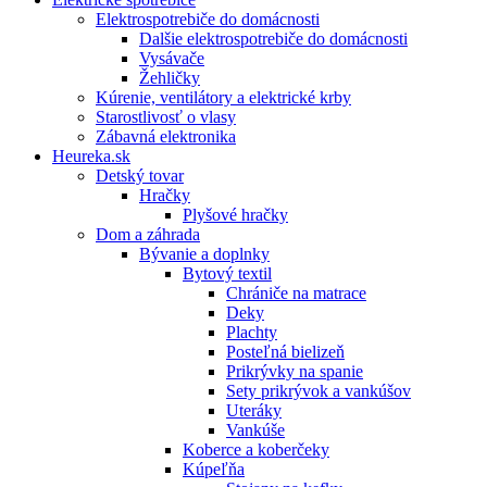
Elektrospotrebiče do domácnosti
Dalšie elektrospotrebiče do domácnosti
Vysávače
Žehličky
Kúrenie, ventilátory a elektrické krby
Starostlivosť o vlasy
Zábavná elektronika
Heureka.sk
Detský tovar
Hračky
Plyšové hračky
Dom a záhrada
Bývanie a doplnky
Bytový textil
Chrániče na matrace
Deky
Plachty
Posteľná bielizeň
Prikrývky na spanie
Sety prikrývok a vankúšov
Uteráky
Vankúše
Koberce a koberčeky
Kúpeľňa