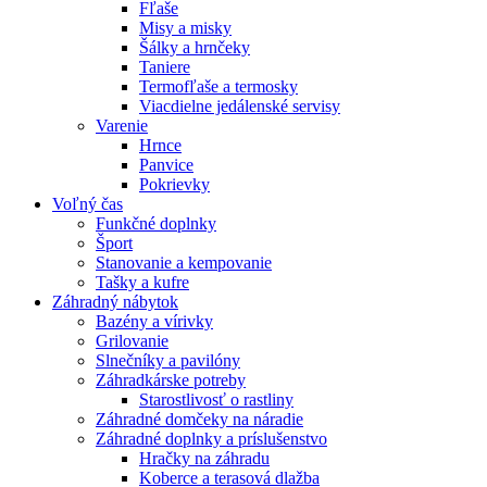
Fľaše
Misy a misky
Šálky a hrnčeky
Taniere
Termofľaše a termosky
Viacdielne jedálenské servisy
Varenie
Hrnce
Panvice
Pokrievky
Voľný čas
Funkčné doplnky
Šport
Stanovanie a kempovanie
Tašky a kufre
Záhradný nábytok
Bazény a vírivky
Grilovanie
Slnečníky a pavilóny
Záhradkárske potreby
Starostlivosť o rastliny
Záhradné domčeky na náradie
Záhradné doplnky a príslušenstvo
Hračky na záhradu
Koberce a terasová dlažba