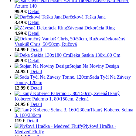
Nadstavec Nad Posteľ
Azurro 140
99.9 €
Detail
Darčeková Taška Jana
3.49 €
Detail
Závesná Dekorácia Ring
4.99 €
Detail
Dekoračný
Vankúš Chris, 50/50cm, Ružová
14.99 €
Detail
Deka Saskia 130x180 Cm
49.9 €
Detail
Stojan Na Noviny Design
24.95 €
Detail
Sada Tyčí Na Závesy
Tonne, 120cm
12.99 €
Detail
Tkaný
Koberec Palermo 1, 80/150cm, Zelená
24.95 €
Detail
Tkaný Koberec Selma
3, 160/230cm
119 €
Detail
Plyšová Hračka -
Medveď Fluffy