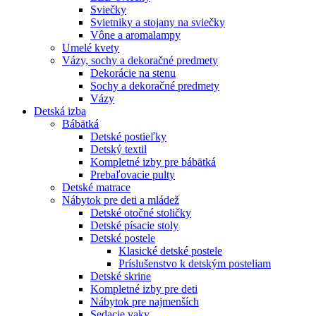
Sviečky
Svietniky a stojany na sviečky
Vône a aromalampy
Umelé kvety
Vázy, sochy a dekoračné predmety
Dekorácie na stenu
Sochy a dekoračné predmety
Vázy
Detská izba
Bábätká
Detské postieľky
Detský textil
Kompletné izby pre bábätká
Prebaľovacie pulty
Detské matrace
Nábytok pre deti a mládež
Detské otočné stoličky
Detské písacie stoly
Detské postele
Klasické detské postele
Príslušenstvo k detským posteliam
Detské skrine
Kompletné izby pre deti
Nábytok pre najmenších
Sedacie vaky