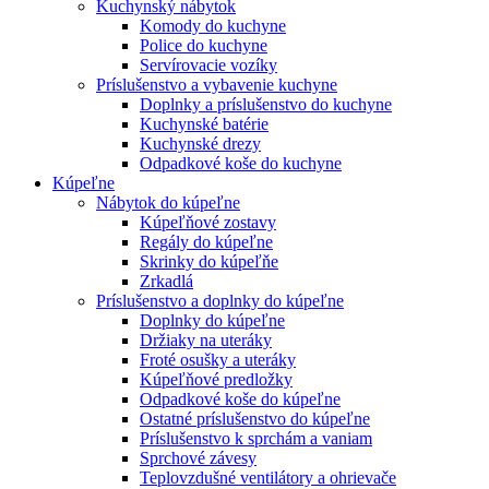
Kuchynský nábytok
Komody do kuchyne
Police do kuchyne
Servírovacie vozíky
Príslušenstvo a vybavenie kuchyne
Doplnky a príslušenstvo do kuchyne
Kuchynské batérie
Kuchynské drezy
Odpadkové koše do kuchyne
Kúpeľne
Nábytok do kúpeľne
Kúpeľňové zostavy
Regály do kúpeľne
Skrinky do kúpeľňe
Zrkadlá
Príslušenstvo a doplnky do kúpeľne
Doplnky do kúpeľne
Držiaky na uteráky
Froté osušky a uteráky
Kúpeľňové predložky
Odpadkové koše do kúpeľne
Ostatné príslušenstvo do kúpeľne
Príslušenstvo k sprchám a vaniam
Sprchové závesy
Teplovzdušné ventilátory a ohrievače