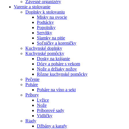
Závesné organizéry
Varenie a stolovanie
Doplnky k stolovaniu
Misky na ovocie
Podtácky
Popolníky
Servítky
Slamky na pitie
Soľničky a koreničky
Kuchynské doplnky
Kuchynské pomôcky
Dosky na krájanie
Dózy a poháre s vekom
Nože a držiaky nožov
Rôzne kuchynské pomôcky
Pečenie
Poháre
Poháre na víno a sekt
Príbory
Lyžice
Nože
Príborové sady
Vidličky
Riady
Džbány a karafy