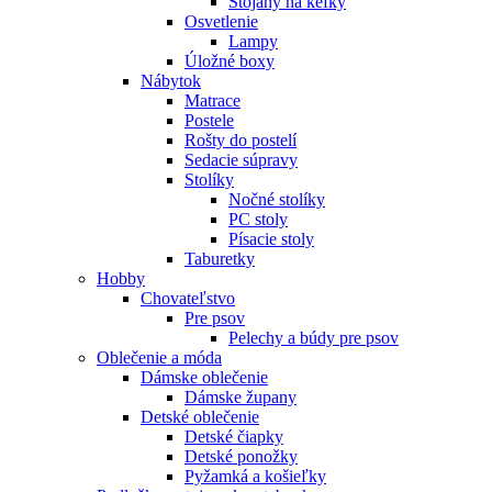
Stojany na kefky
Osvetlenie
Lampy
Úložné boxy
Nábytok
Matrace
Postele
Rošty do postelí
Sedacie súpravy
Stolíky
Nočné stolíky
PC stoly
Písacie stoly
Taburetky
Hobby
Chovateľstvo
Pre psov
Pelechy a búdy pre psov
Oblečenie a móda
Dámske oblečenie
Dámske župany
Detské oblečenie
Detské čiapky
Detské ponožky
Pyžamká a košieľky