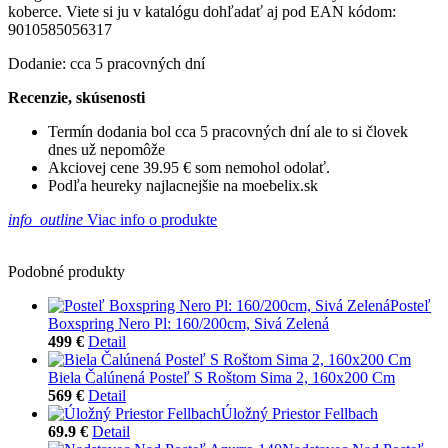
koberce. Viete si ju v katalógu dohľadať aj pod EAN kódom:
9010585056317
Dodanie: cca 5 pracovných dní
Recenzie, skúsenosti
Termín dodania bol cca 5 pracovných dní ale to si človek
dnes už nepomôže
Akciovej cene 39.95 € som nemohol odolať.
Podľa heureky najlacnejšie na moebelix.sk
info_outline
Viac info o produkte
Podobné produkty
Posteľ
Boxspring Nero Pl: 160/200cm, Sivá Zelená
499 €
Detail
Biela Čalúnená Posteľ S Roštom Sima 2, 160x200 Cm
569 €
Detail
Úložný Priestor Fellbach
69.9 €
Detail