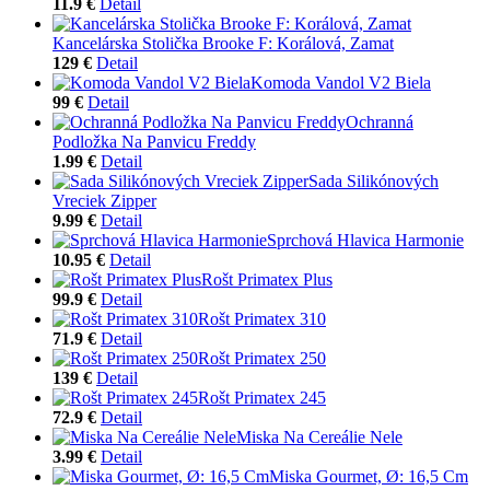
11.9 €
Detail
Kancelárska Stolička Brooke F: Korálová, Zamat
129 €
Detail
Komoda Vandol V2 Biela
99 €
Detail
Ochranná
Podložka Na Panvicu Freddy
1.99 €
Detail
Sada Silikónových
Vreciek Zipper
9.99 €
Detail
Sprchová Hlavica Harmonie
10.95 €
Detail
Rošt Primatex Plus
99.9 €
Detail
Rošt Primatex 310
71.9 €
Detail
Rošt Primatex 250
139 €
Detail
Rošt Primatex 245
72.9 €
Detail
Miska Na Cereálie Nele
3.99 €
Detail
Miska Gourmet, Ø: 16,5 Cm