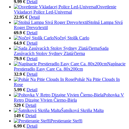
9.99 €
Detail
Osvetlenie
Vkladacej Police Led-Universal
22.95 €
Detail
Stolná Lampa Sivá
Roger Drevo/textil
69.9 €
Detail
Nočný Stolík Carlo
64.9 €
Detail
Sada
Zasúvacích Stolov Sydney Zlatá/čierna
79.9 €
Detail
Napínacie
Prestieradlo Easy Care Ca. 80x200cm
32.9 €
Detail
Pohár Na Pitie Clouds In
Rose
5.99 €
Detail
Pohovka V
Retro Dizajne Vivien Čierno-Biela
529 €
Detail
Šatníková Skriňa Malta
149 €
Detail
Prestieranie Steffi
6.99 €
Detail