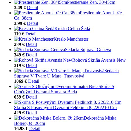
Prestieranie Zen, 30/45cm
3.49 €
Detail
Prestieranie Anouk. Ø:
Ca. 38cm
3.99 €
Detail
Kreslo Celina Šedá
119 €
Detail
Kreslo Manchester
289 €
Detail
Sedacia Súprava Geneva
349 €
Detail
Rohová Skriňa Avensis New
319 €
Detail
Sedacia
Súprava V Tvare U Mara, Tmavosivá
1069 €
Detail
Skriňa S
Otočnými Dverami Sumatra Biela
659 €
Detail
Skriňa S Posuvnými Dverami Feldkirch 8, 226/210 Cm
429 €
Detail
Dekoračná Miska
Bolero, Ø: 26cm
16.98 €
Detail