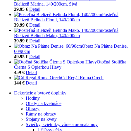
Bielizeň Marina, 140/200cm, Sivá
29.95 €
Detail
Posteľná
Bielizeň Belinda Floral, 140/200cm
39.99 €
Detail
Posteľná
Bielizeň Belinda Mako, 140/200cm
39.99 €
Detail
Obraz Na Plátne Denise,
60/90cm
49.95 €
Detail
Otočná Stolička
Čierna S Opierkou Hlavy
459 €
Detail
Cd Regál Roma Orech
144 €
Detail
Dekorácie a bytové doplnky
Hodiny
Obaly na kvetináče
Obrazy
Rámy na obrazy
Stojany na kvety
Sviečky, svietniky, vône a aromalampy
LED-sviečky