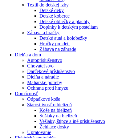
Textil do detskej izby
Detské deky
Detské koberce
Detské obliečky a plachty
Doplnky k detským posteliam
Zábava a hračky
Detské autá a kolobežky
Hračky pre deti
Zábava na záhrade
Dielňa a dom
Autopríslušenstvo
Chovateľstvo
Darčekové príslušenstvo
Dielňa a náradie
Maliarske potreby
Ochrana proti hmyzu
Domácnosť
Odpadkové koše
Starostlivosť o bielizeň
Koše na bielizeň
Sušiaky na bielizeň
Vešiaky, štipce a iné príslušenstvo
Žehliace dosky
Upratovanie
Elektrické spotrebiče