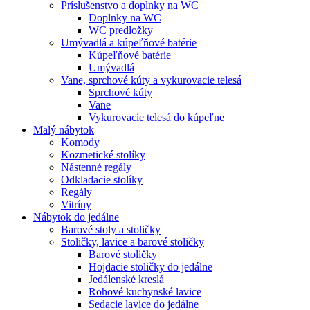
Príslušenstvo a doplnky na WC
Doplnky na WC
WC predložky
Umývadlá a kúpeľňové batérie
Kúpeľňové batérie
Umývadlá
Vane, sprchové kúty a vykurovacie telesá
Sprchové kúty
Vane
Vykurovacie telesá do kúpeľne
Malý nábytok
Komody
Kozmetické stolíky
Nástenné regály
Odkladacie stolíky
Regály
Vitríny
Nábytok do jedálne
Barové stoly a stoličky
Stoličky, lavice a barové stoličky
Barové stoličky
Hojdacie stoličky do jedálne
Jedálenské kreslá
Rohové kuchynské lavice
Sedacie lavice do jedálne