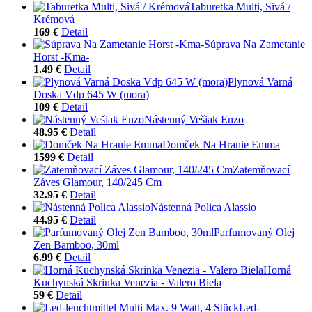
Taburetka Multi, Sivá /
Krémová
169 €
Detail
Súprava Na Zametanie
Horst -Kma-
1.49 €
Detail
Plynová Varná
Doska Vdp 645 W (mora)
109 €
Detail
Nástenný Vešiak Enzo
48.95 €
Detail
Domček Na Hranie Emma
1599 €
Detail
Zatemňovací
Záves Glamour, 140/245 Cm
32.95 €
Detail
Nástenná Polica Alassio
44.95 €
Detail
Parfumovaný Olej
Zen Bamboo, 30ml
6.99 €
Detail
Horná
Kuchynská Skrinka Venezia - Valero Biela
59 €
Detail
Led-