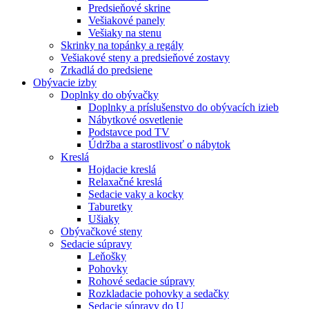
Predsieňové skrine
Vešiakové panely
Vešiaky na stenu
Skrinky na topánky a regály
Vešiakové steny a predsieňové zostavy
Zrkadlá do predsiene
Obývacie izby
Doplnky do obývačky
Doplnky a príslušenstvo do obývacích izieb
Nábytkové osvetlenie
Podstavce pod TV
Údržba a starostlivosť o nábytok
Kreslá
Hojdacie kreslá
Relaxačné kreslá
Sedacie vaky a kocky
Taburetky
Ušiaky
Obývačkové steny
Sedacie súpravy
Leňošky
Pohovky
Rohové sedacie súpravy
Rozkladacie pohovky a sedačky
Sedacie súpravy do U