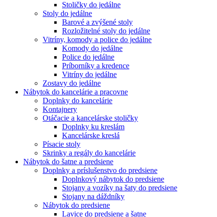
Stoličky do jedálne
Stoly do jedálne
Barové a zvýšené stoly
Rozložitelné stoly do jedálne
Vitríny, komody a police do jedálne
Komody do jedálne
Police do jedálne
Príborníky a kredence
Vitríny do jedálne
Zostavy do jedálne
Nábytok do kancelárie a pracovne
Doplnky do kancelárie
Kontajnery
Otáčacie a kancelárske stoličky
Doplnky ku kreslám
Kancelárske kreslá
Písacie stoly
Skrinky a regály do kancelárie
Nábytok do šatne a predsiene
Doplnky a príslušenstvo do predsiene
Doplnkový nábytok do predsiene
Stojany a vozíky na šaty do predsiene
Stojany na dáždníky
Nábytok do predsiene
Lavice do predsiene a šatne