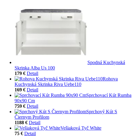
Spodná Kuchynská
Skrinka Alba Us 100
179 €
Detail
Rohova
Kuchynská Skrinka Riva Uebe110
169 €
Detail
Sprchovací Kút Rumba
90x90 Cm
759 €
Detail
Sprchový Kút S
Čiernym Profilom
1188 €
Detail
Vešiaková Tyč White
75 €
Detail