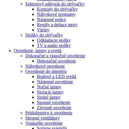
Sektorový nábytok do obývačky
Komody do obývačky
Nábytkové programy
Nástenné police
Regály a deliace steny
Vitríny
Stolíky do obývačky
Odkladacie stolíky
TV a audio stolíky
Osvetlenie, lampy a svetlá
Dekoračné a vianočné osvetlenie
Dekoračné osvetlenie
Nábytkové osvetlenie
Osvetlenie do interiéru
Bodové a LED svetlá
Nástenné osvetlenie
Nočné lampy
Stojacie lampy
Stolné lampy
Stropné osvetlenie
Závesné osvetlenie
Príslušenstvo k osvetleniu
Stropné ventilátory
Vonkajšie osvetlenie
Solárne svietidlá