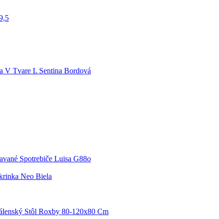
9,5
a V Tvare L Sentina Bordová
avané Spotrebiče Luisa G88o
rinka Neo Biela
dálenský Stôl Roxby 80-120x80 Cm