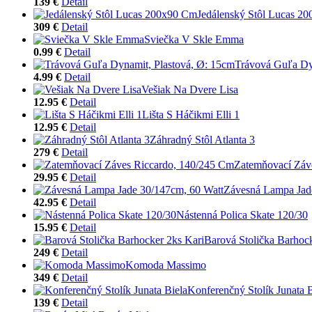
139 €
Detail
Jedálenský Stôl Lucas 2
309 €
Detail
Sviečka V Skle Emma
0.99 €
Detail
Trávová Guľa Dy
4.99 €
Detail
Vešiak Na Dvere Lisa
12.95 €
Detail
Lišta S Háčikmi Elli 1
12.95 €
Detail
Záhradný Stôl Atlanta 3
279 €
Detail
Zatemňovací Záv
29.95 €
Detail
Závesná Lampa Jad
42.95 €
Detail
Nástenná Polica Skate 120/30
15.95 €
Detail
Barová Stolička Barhock
249 €
Detail
Komoda Massimo
349 €
Detail
Konferenčný Stolík Junata B
139 €
Detail