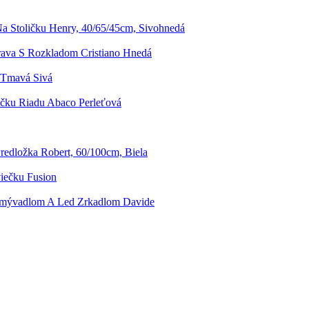
a Stoličku Henry, 40/65/45cm, Sivohnedá
rava S Rozkladom Cristiano Hnedá
 Tmavá Sivá
ku Riadu Abaco Perleťová
edložka Robert, 60/100cm, Biela
iečku Fusion
Umývadlom A Led Zrkadlom Davide