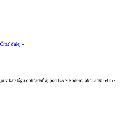
Čítať ďalej »
te si ju v katalógu dohľadať aj pod EAN kódom: 6941349554257