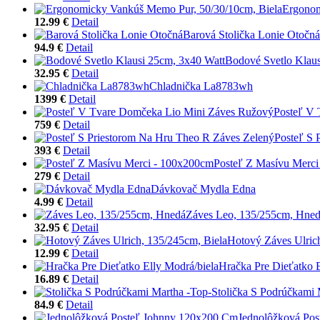
Ergonom
12.99 €
Detail
Barová Stolička Lonie Otočná
94.9 €
Detail
Bodové Svetlo Klaus
32.95 €
Detail
Chladnička La8783wh
1399 €
Detail
Posteľ V
759 €
Detail
Posteľ S 
393 €
Detail
Posteľ Z Masívu Merc
279 €
Detail
Dávkovač Mydla Edna
4.99 €
Detail
Záves Leo, 135/255cm, Hne
32.95 €
Detail
Hotový Záves Ulric
12.99 €
Detail
Hračka Pre Dieťatko E
16.89 €
Detail
Stolička S Podrúčkami 
84.9 €
Detail
Jednolôžková Po