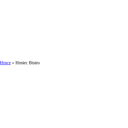
Hrnce
»
Hrniec Bistro