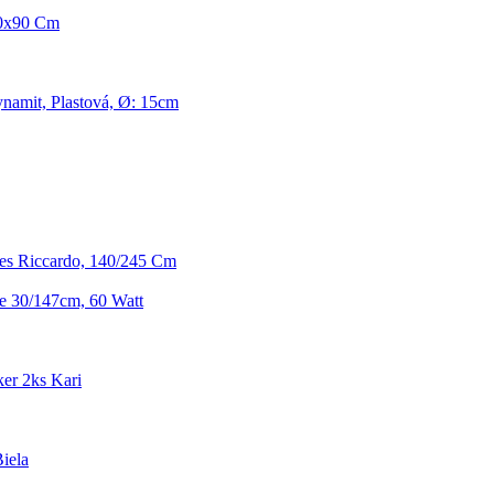
00x90 Cm
namit, Plastová, Ø: 15cm
es Riccardo, 140/245 Cm
e 30/147cm, 60 Watt
er 2ks Kari
iela