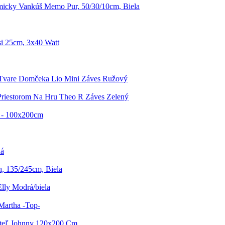
icky Vankúš Memo Pur, 50/30/10cm, Biela
i 25cm, 3x40 Watt
 Tvare Domčeka Lio Mini Záves Ružový
Priestorom Na Hru Theo R Záves Zelený
i - 100x200cm
dá
h, 135/245cm, Biela
lly Modrá/biela
Martha -Top-
steľ Johnny 120x200 Cm