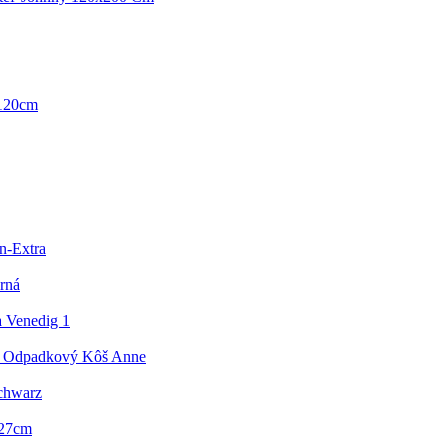
 120cm
n-Extra
rná
 Venedig 1
a Odpadkový Kôš Anne
chwarz
 27cm