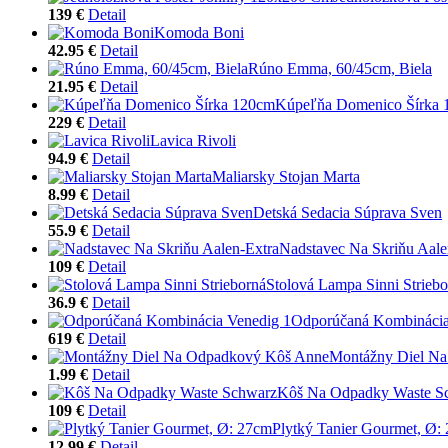
139 €
Detail
Komoda Boni
42.95 €
Detail
Rúno Emma, 60/45cm, Biela
21.95 €
Detail
Kúpeľňa Domenico Šírka
229 €
Detail
Lavica Rivoli
94.9 €
Detail
Maliarsky Stojan Marta
8.99 €
Detail
Detská Sedacia Súprava Sven
55.9 €
Detail
Nadstavec Na Skriňu Aale
109 €
Detail
Stolová Lampa Sinni Striebo
36.9 €
Detail
Odporúčaná Kombinácia
619 €
Detail
Montážny Diel N
1.99 €
Detail
Kôš Na Odpadky Waste S
109 €
Detail
Plytký Tanier Gourmet, Ø:
12.99 €
Detail