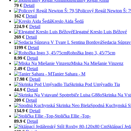
Industriálny Regál Anna
79 €
Detail
Policový Regál Newton Š: 7
162 €
Detail
Kreslo Aida Šedá
224.9 €
Detail
Elegatné Kreslo Luis Béžové
269 €
Detail
Sedacia Súprav
1199 €
Detail
Rohožka Ingo 3, 45/75cm
8.99 €
Detail
Miska Na Miešanie Vinzenz
2.49 €
Detail
Tanier Sahara - M
17.98 €
Detail
Skrinka Pod Umývadlo Tia
44.9 €
Detail
Skrinka Na Vst
209 €
Detail
Spodná Kuchynská Sk
134.9 €
Detail
Stolička Ellie -Top-
89.9 €
Detail
Sklápací Je