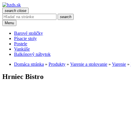
search
close
search
Menu
Barové stoličky
Písacie stoly
Postele
Vankúše
Balkónový nábytok
Domáca stránka
»
Produkty
»
Varenie a stolovanie
»
Varenie
»
Hrniec Bistro