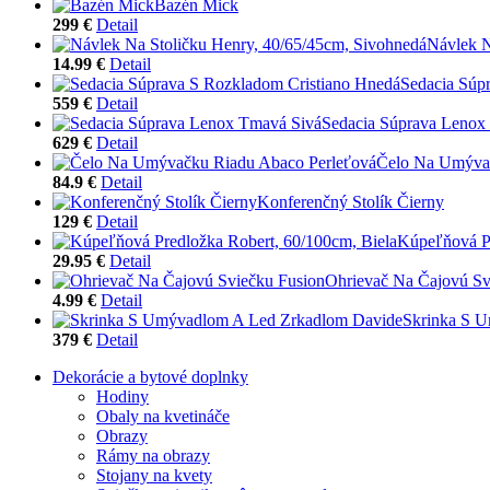
Bazén Mick
299 €
Detail
Návlek N
14.99 €
Detail
Sedacia Súp
559 €
Detail
Sedacia Súprava Lenox
629 €
Detail
Čelo Na Umývač
84.9 €
Detail
Konferenčný Stolík Čierny
129 €
Detail
Kúpeľňová Pr
29.95 €
Detail
Ohrievač Na Čajovú Sv
4.99 €
Detail
Skrinka S 
379 €
Detail
Dekorácie a bytové doplnky
Hodiny
Obaly na kvetináče
Obrazy
Rámy na obrazy
Stojany na kvety