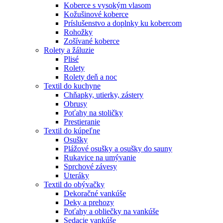
Koberce s vysokým vlasom
Kožušinové koberce
Príslušenstvo a doplnky ku kobercom
Rohožky
Zošívané koberce
Rolety a žáluzie
Plisé
Rolety
Rolety deň a noc
Textil do kuchyne
Chňapky, utierky, zástery
Obrusy
Poťahy na stoličky
Prestieranie
Textil do kúpeľne
Osušky
Plážové osušky a osušky do sauny
Rukavice na umývanie
Sprchové závesy
Uteráky
Textil do obývačky
Dekoračné vankúše
Deky a prehozy
Poťahy a obliečky na vankúše
Sedacie vankúše