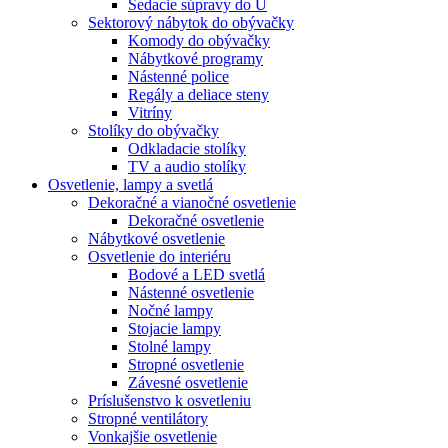
Sedacie súpravy do U
Sektorový nábytok do obývačky
Komody do obývačky
Nábytkové programy
Nástenné police
Regály a deliace steny
Vitríny
Stolíky do obývačky
Odkladacie stolíky
TV a audio stolíky
Osvetlenie, lampy a svetlá
Dekoračné a vianočné osvetlenie
Dekoračné osvetlenie
Nábytkové osvetlenie
Osvetlenie do interiéru
Bodové a LED svetlá
Nástenné osvetlenie
Nočné lampy
Stojacie lampy
Stolné lampy
Stropné osvetlenie
Závesné osvetlenie
Príslušenstvo k osvetleniu
Stropné ventilátory
Vonkajšie osvetlenie