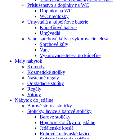
Príslušenstvo a doplnky na WC
Doplnky na WC
WC predložky
Umývadlá a kúpeľňové batérie
Kúpeľňové batérie
Umývadlá
Vane, sprchové kúty a vykurovacie telesá
Sprchové kúty
Vane
Vykurovacie telesá do kúpeľne
Malý nábytok
Komody
Kozmetické stolíky
Nástenné regály
Odkladacie stolíky
Regály
Vitríny
Nábytok do jedálne
Barové stoly a stoličky
Stoličky, lavice a barové stoličky
Barové stoličky
Hojdacie stoličky do jedálne
Jedálenské kreslá
Rohové kuchynské lavice