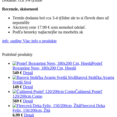
Dodanie: cca 3-4 týždne
Recenzie, skúsenosti
Termín dodania bol cca 3-4 týždne ale to si človek dnes už
nepomôže
Akciovej cene 17.99 € som nemohol odolať.
Podľa heureky najlacnejšie na moebelix.sk
info_outline
Viac info o produkte
Podobné produkty
Posteľ
Boxspring Nero, 180x200 Cm, Hnedá
549 €
Detail
Barová Stolička Avanja
Svetlá Sivá
149 €
Detail
Čalúnená Posteľ
120/200cm Como
569 €
Detail
Fleecová Deka
Felix, 150/200cm, Žltá
6.99 €
Detail