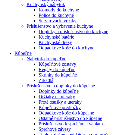
Kuchynský nábytok
Komody do kuchyne
Police do kuchyne
Servírovacie vozíky
Príslušenstvo a vybavenie kuchyne
Doplnky a príslušenstvo do kuchyne
Kuchynské batérie
Kuchynské drezy
Odpadkové koše do kuchyne
Kúpeľne
Nábytok do kúpeľne
Kúpeľňové zostavy
Regály do kúpeľne
Skrinky do kúpeľňe
Zrkadlá
Príslušenstvo a doplnky do kúpeľne
Doplnky do kúpeľne
Držiaky na uteráky
Froté osušky a uteráky
Kúpeľňové predložky
Odpadkové koše do kúpeľne
Ostatné príslušenstvo do kúpeľne
Príslušenstvo k sprchám a vaniam
Sprchové závesy
Teplovzdušné ventilátory a ohrievače