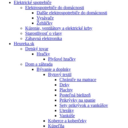
Elektrické spotrebiče
Elektrospotrebiče do domácnosti
Dalšie elektrospotrebiče do domácnosti
Vysávače
Žehličky
Kúrenie, ventilátory a elektrické krby
Starostlivosť o vlasy
Zábavná elektronika
Heureka.sk
Detský tovar
Hračky
Plyšové hračky
Dom a záhrada
Bývanie a doplnky
Bytový textil
Chrániče na matrace
Deky
Plachty
Posteľná bielizeň
Prikrývky na spanie
Sety prikrývok a vankúšov
Uteráky
Vankúše
Koberce a koberčeky
Kúpeľňa