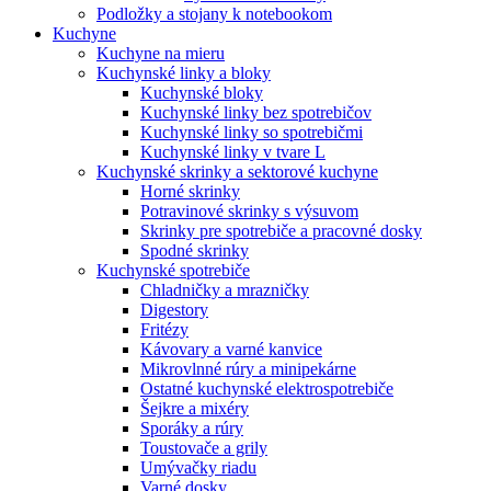
Podložky a stojany k notebookom
Kuchyne
Kuchyne na mieru
Kuchynské linky a bloky
Kuchynské bloky
Kuchynské linky bez spotrebičov
Kuchynské linky so spotrebičmi
Kuchynské linky v tvare L
Kuchynské skrinky a sektorové kuchyne
Horné skrinky
Potravinové skrinky s výsuvom
Skrinky pre spotrebiče a pracovné dosky
Spodné skrinky
Kuchynské spotrebiče
Chladničky a mrazničky
Digestory
Fritézy
Kávovary a varné kanvice
Mikrovlnné rúry a minipekárne
Ostatné kuchynské elektrospotrebiče
Šejkre a mixéry
Sporáky a rúry
Toustovače a grily
Umývačky riadu
Varné dosky