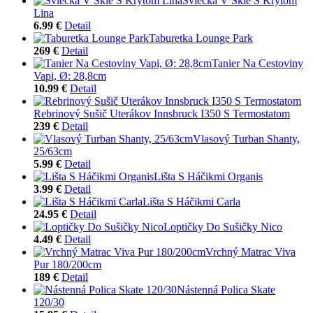
Sviečka V Skle S Krytom
Lina
6.99 €
Detail
Taburetka Lounge Park
269 €
Detail
Tanier Na Cestoviny
Vapi, Ø: 28,8cm
10.99 €
Detail
Rebrinový Sušič Uterákov Innsbruck I350 S Termostatom
239 €
Detail
Vlasový Turban Shanty,
25/63cm
5.99 €
Detail
Lišta S Háčikmi Organis
3.99 €
Detail
Lišta S Háčikmi Carla
24.95 €
Detail
Loptičky Do Sušičky Nico
4.49 €
Detail
Vrchný Matrac Viva
Pur 180/200cm
189 €
Detail
Nástenná Polica Skate
120/30