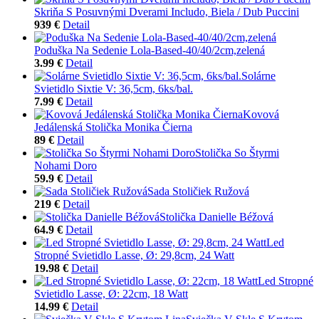
Skriňa S Posuvnými Dverami Includo, Biela / Dub Puccini
939 €
Detail
Poduška Na Sedenie Lola-Based-40/40/2cm,zelená
3.99 €
Detail
Solárne
Svietidlo Sixtie V: 36,5cm, 6ks/bal.
7.99 €
Detail
Kovová
Jedálenská Stolička Monika Čierna
89 €
Detail
Stolička So Štyrmi
Nohami Doro
59.9 €
Detail
Sada Stoličiek Ružová
219 €
Detail
Stolička Danielle Béžová
64.9 €
Detail
Led
Stropné Svietidlo Lasse, Ø: 29,8cm, 24 Watt
19.98 €
Detail
Led Stropné
Svietidlo Lasse, Ø: 22cm, 18 Watt
14.99 €
Detail