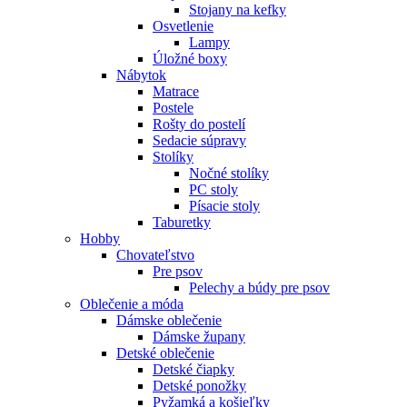
Stojany na kefky
Osvetlenie
Lampy
Úložné boxy
Nábytok
Matrace
Postele
Rošty do postelí
Sedacie súpravy
Stolíky
Nočné stolíky
PC stoly
Písacie stoly
Taburetky
Hobby
Chovateľstvo
Pre psov
Pelechy a búdy pre psov
Oblečenie a móda
Dámske oblečenie
Dámske župany
Detské oblečenie
Detské čiapky
Detské ponožky
Pyžamká a košieľky