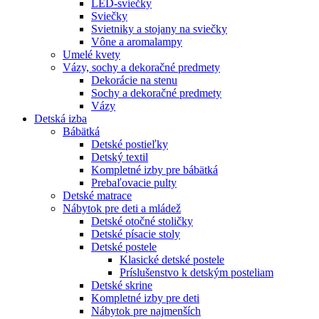
LED-sviečky
Sviečky
Svietniky a stojany na sviečky
Vône a aromalampy
Umelé kvety
Vázy, sochy a dekoračné predmety
Dekorácie na stenu
Sochy a dekoračné predmety
Vázy
Detská izba
Bábätká
Detské postieľky
Detský textil
Kompletné izby pre bábätká
Prebaľovacie pulty
Detské matrace
Nábytok pre deti a mládež
Detské otočné stoličky
Detské písacie stoly
Detské postele
Klasické detské postele
Príslušenstvo k detským posteliam
Detské skrine
Kompletné izby pre deti
Nábytok pre najmenších