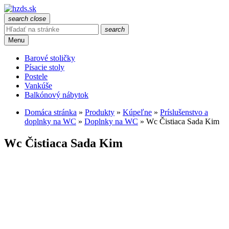
search
close
search
Menu
Barové stoličky
Písacie stoly
Postele
Vankúše
Balkónový nábytok
Domáca stránka
»
Produkty
»
Kúpeľne
»
Príslušenstvo a
doplnky na WC
»
Doplnky na WC
»
Wc Čistiaca Sada Kim
Wc Čistiaca Sada Kim