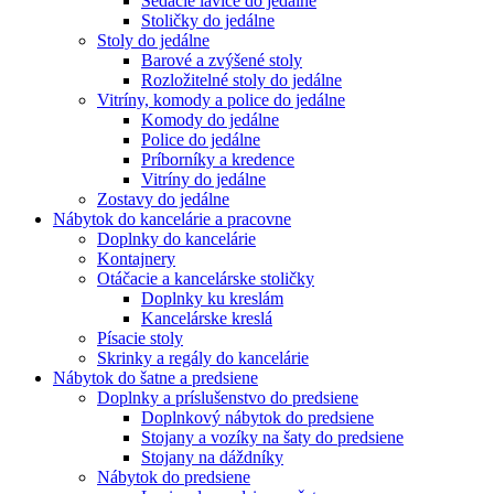
Sedacie lavice do jedálne
Stoličky do jedálne
Stoly do jedálne
Barové a zvýšené stoly
Rozložitelné stoly do jedálne
Vitríny, komody a police do jedálne
Komody do jedálne
Police do jedálne
Príborníky a kredence
Vitríny do jedálne
Zostavy do jedálne
Nábytok do kancelárie a pracovne
Doplnky do kancelárie
Kontajnery
Otáčacie a kancelárske stoličky
Doplnky ku kreslám
Kancelárske kreslá
Písacie stoly
Skrinky a regály do kancelárie
Nábytok do šatne a predsiene
Doplnky a príslušenstvo do predsiene
Doplnkový nábytok do predsiene
Stojany a vozíky na šaty do predsiene
Stojany na dáždníky
Nábytok do predsiene