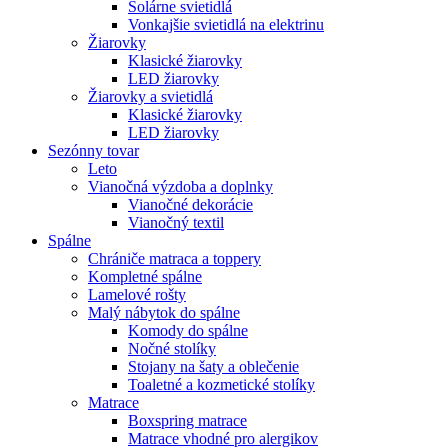
Solárne svietidlá
Vonkajšie svietidlá na elektrinu
Žiarovky
Klasické žiarovky
LED žiarovky
Žiarovky a svietidlá
Klasické žiarovky
LED žiarovky
Sezónny tovar
Leto
Vianočná výzdoba a doplnky
Vianočné dekorácie
Vianočný textil
Spálne
Chrániče matraca a toppery
Kompletné spálne
Lamelové rošty
Malý nábytok do spálne
Komody do spálne
Nočné stolíky
Stojany na šaty a oblečenie
Toaletné a kozmetické stolíky
Matrace
Boxspring matrace
Matrace vhodné pro alergikov