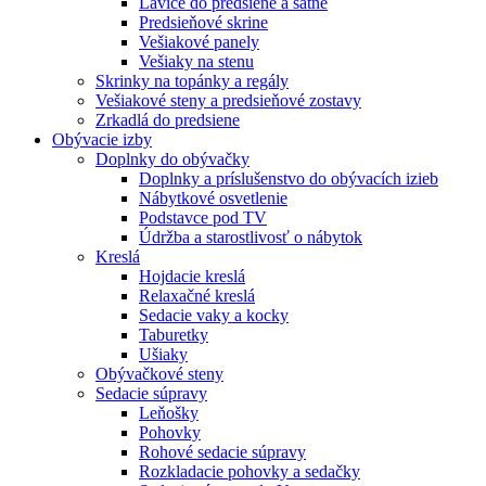
Lavice do predsiene a šatne
Predsieňové skrine
Vešiakové panely
Vešiaky na stenu
Skrinky na topánky a regály
Vešiakové steny a predsieňové zostavy
Zrkadlá do predsiene
Obývacie izby
Doplnky do obývačky
Doplnky a príslušenstvo do obývacích izieb
Nábytkové osvetlenie
Podstavce pod TV
Údržba a starostlivosť o nábytok
Kreslá
Hojdacie kreslá
Relaxačné kreslá
Sedacie vaky a kocky
Taburetky
Ušiaky
Obývačkové steny
Sedacie súpravy
Leňošky
Pohovky
Rohové sedacie súpravy
Rozkladacie pohovky a sedačky