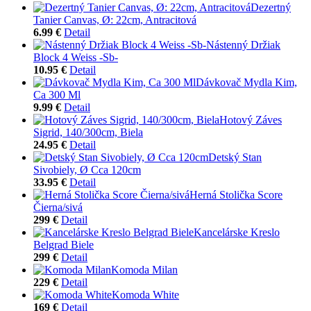
Dezertný
Tanier Canvas, Ø: 22cm, Antracitová
6.99 €
Detail
Nástenný Držiak
Block 4 Weiss -Sb-
10.95 €
Detail
Dávkovač Mydla Kim,
Ca 300 Ml
9.99 €
Detail
Hotový Záves
Sigrid, 140/300cm, Biela
24.95 €
Detail
Detský Stan
Sivobiely, Ø Cca 120cm
33.95 €
Detail
Herná Stolička Score
Čierna/sivá
299 €
Detail
Kancelárske Kreslo
Belgrad Biele
299 €
Detail
Komoda Milan
229 €
Detail
Komoda White
169 €
Detail