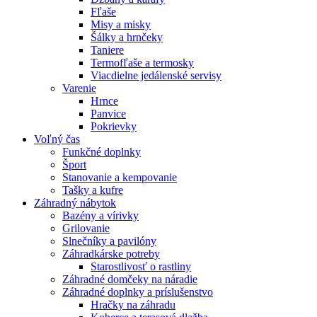
Fľaše
Misy a misky
Šálky a hrnčeky
Taniere
Termofľaše a termosky
Viacdielne jedálenské servisy
Varenie
Hrnce
Panvice
Pokrievky
Voľný čas
Funkčné doplnky
Šport
Stanovanie a kempovanie
Tašky a kufre
Záhradný nábytok
Bazény a vírivky
Grilovanie
Slnečníky a pavilóny
Záhradkárske potreby
Starostlivosť o rastliny
Záhradné domčeky na náradie
Záhradné doplnky a príslušenstvo
Hračky na záhradu