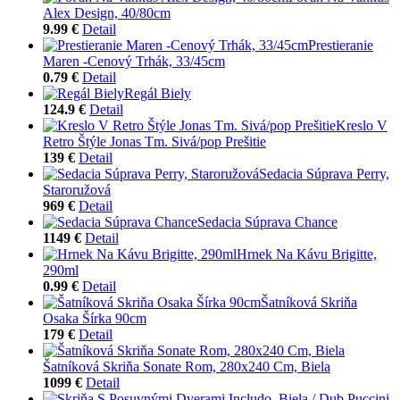
Alex Design, 40/80cm
9.99 €
Detail
Prestieranie
Maren -Cenový Trhák, 33/45cm
0.79 €
Detail
Regál Biely
124.9 €
Detail
Kreslo V
Retro Štýle Jonas Tm. Sivá/pop Prešitie
139 €
Detail
Sedacia Súprava Perry,
Staroružová
969 €
Detail
Sedacia Súprava Chance
1149 €
Detail
Hrnek Na Kávu Brigitte,
290ml
0.99 €
Detail
Šatníková Skriňa
Osaka Šírka 90cm
179 €
Detail
Šatníková Skriňa Sonate Rom, 280x240 Cm, Biela
1099 €
Detail