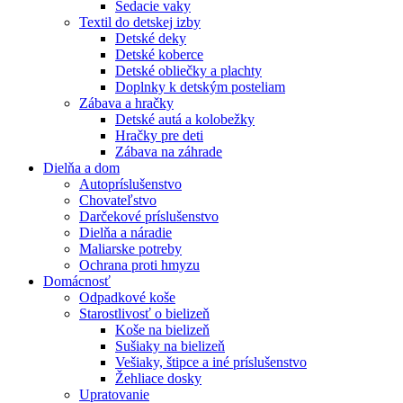
Sedacie vaky
Textil do detskej izby
Detské deky
Detské koberce
Detské obliečky a plachty
Doplnky k detským posteliam
Zábava a hračky
Detské autá a kolobežky
Hračky pre deti
Zábava na záhrade
Dielňa a dom
Autopríslušenstvo
Chovateľstvo
Darčekové príslušenstvo
Dielňa a náradie
Maliarske potreby
Ochrana proti hmyzu
Domácnosť
Odpadkové koše
Starostlivosť o bielizeň
Koše na bielizeň
Sušiaky na bielizeň
Vešiaky, štipce a iné príslušenstvo
Žehliace dosky
Upratovanie