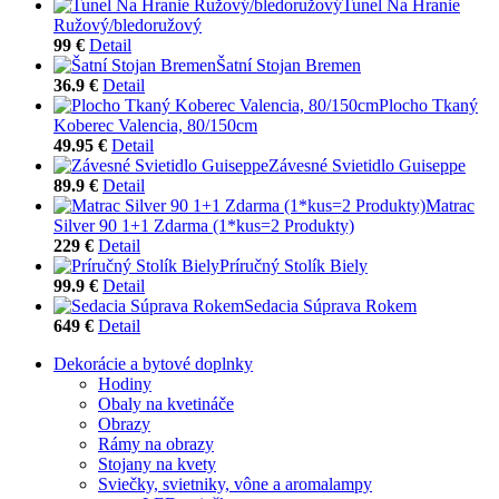
Tunel Na Hranie
Ružový/bledoružový
99 €
Detail
Šatní Stojan Bremen
36.9 €
Detail
Plocho Tkaný
Koberec Valencia, 80/150cm
49.95 €
Detail
Závesné Svietidlo Guiseppe
89.9 €
Detail
Matrac
Silver 90 1+1 Zdarma (1*kus=2 Produkty)
229 €
Detail
Príručný Stolík Biely
99.9 €
Detail
Sedacia Súprava Rokem
649 €
Detail
Dekorácie a bytové doplnky
Hodiny
Obaly na kvetináče
Obrazy
Rámy na obrazy
Stojany na kvety
Sviečky, svietniky, vône a aromalampy