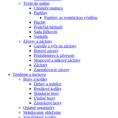
Textil do spálne
Chrániče matraca
Paplóny
Paplóny so syntetickou výplňou
Plachty
Posteľná bielizeň
Sada lôžkovín
Vankúše
Závesy a záclony
Garniže a tyče na záclony
Hotové závesy
Príslušenstvo k závesom
Strapcové a nitkové záclony
Záclony
Zatemňovacie závesy
Triedenie a úschova
Boxy a košíky
Debny a truhlice
Regálové košíky
Skladacie boxy
Úložné boxy
Zásuvkové boxy
Ostatné organizéry
Skladovanie oblečenia
Viacúčelové vozíky