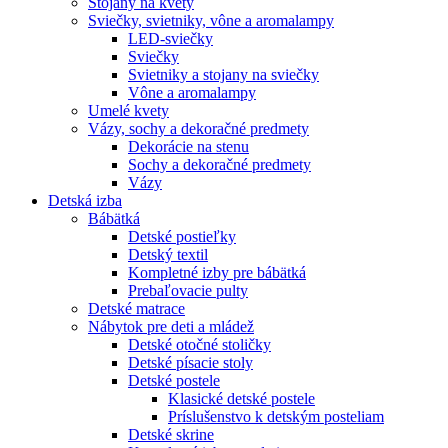
Stojany na kvety
Sviečky, svietniky, vône a aromalampy
LED-sviečky
Sviečky
Svietniky a stojany na sviečky
Vône a aromalampy
Umelé kvety
Vázy, sochy a dekoračné predmety
Dekorácie na stenu
Sochy a dekoračné predmety
Vázy
Detská izba
Bábätká
Detské postieľky
Detský textil
Kompletné izby pre bábätká
Prebaľovacie pulty
Detské matrace
Nábytok pre deti a mládež
Detské otočné stoličky
Detské písacie stoly
Detské postele
Klasické detské postele
Príslušenstvo k detským posteliam
Detské skrine