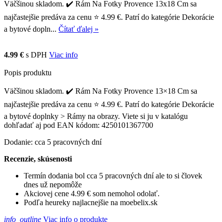
Väčšinou skladom. ✔️ Rám Na Fotky Provence 13x18 Cm sa
najčastejšie predáva za cenu ⭐ 4.99 €. Patrí do kategórie Dekorácie
a bytové dopln...
Čítať ďalej »
4.99 €
s DPH
Viac info
Popis produktu
Väčšinou skladom. ✔️ Rám Na Fotky Provence 13×18 Cm sa
najčastejšie predáva za cenu ⭐ 4.99 €. Patrí do kategórie Dekorácie
a bytové doplnky > Rámy na obrazy. Viete si ju v katalógu
dohľadať aj pod EAN kódom: 4250101367700
Dodanie: cca 5 pracovných dní
Recenzie, skúsenosti
Termín dodania bol cca 5 pracovných dní ale to si človek
dnes už nepomôže
Akciovej cene 4.99 € som nemohol odolať.
Podľa heureky najlacnejšie na moebelix.sk
info_outline
Viac info o produkte