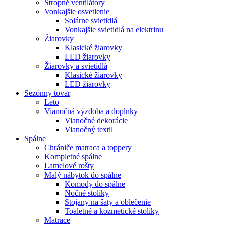
Stropné ventilátory
Vonkajšie osvetlenie
Solárne svietidlá
Vonkajšie svietidlá na elektrinu
Žiarovky
Klasické žiarovky
LED žiarovky
Žiarovky a svietidlá
Klasické žiarovky
LED žiarovky
Sezónny tovar
Leto
Vianočná výzdoba a doplnky
Vianočné dekorácie
Vianočný textil
Spálne
Chrániče matraca a toppery
Kompletné spálne
Lamelové rošty
Malý nábytok do spálne
Komody do spálne
Nočné stolíky
Stojany na šaty a oblečenie
Toaletné a kozmetické stolíky
Matrace