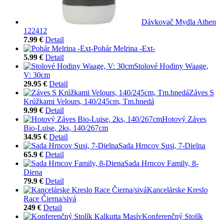
Dávkovač Mydla Athen
122412
7.99 €
Detail
Pohár Melrina -Ext-
5.99 €
Detail
Stolové Hodiny Waage,
V: 30cm
29.95 €
Detail
Záves S
Krúžkami Velours, 140/245cm, Tm.hnedá
9.99 €
Detail
Hotový Záves
Bio-Luise, 2ks, 140/267cm
34.95 €
Detail
Sada Hrncov Susi, 7-Dielna
65.9 €
Detail
Sada Hrncov Family, 8-
Diena
79.9 €
Detail
Kancelárske Kreslo
Race Čierna/sivá
249 €
Detail
Konferenčný Stolík