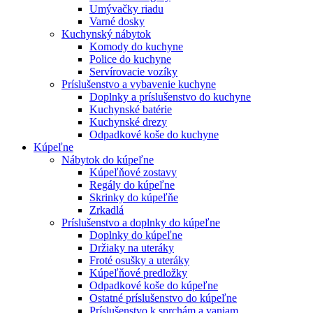
Umývačky riadu
Varné dosky
Kuchynský nábytok
Komody do kuchyne
Police do kuchyne
Servírovacie vozíky
Príslušenstvo a vybavenie kuchyne
Doplnky a príslušenstvo do kuchyne
Kuchynské batérie
Kuchynské drezy
Odpadkové koše do kuchyne
Kúpeľne
Nábytok do kúpeľne
Kúpeľňové zostavy
Regály do kúpeľne
Skrinky do kúpeľňe
Zrkadlá
Príslušenstvo a doplnky do kúpeľne
Doplnky do kúpeľne
Držiaky na uteráky
Froté osušky a uteráky
Kúpeľňové predložky
Odpadkové koše do kúpeľne
Ostatné príslušenstvo do kúpeľne
Príslušenstvo k sprchám a vaniam