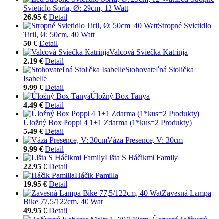
Svietidlo Sorfa, Ø: 29cm, 12 Watt
26.95 €
Detail
Stropné Svietidlo
Tiril, Ø: 50cm, 40 Watt
50 €
Detail
Valcová Sviečka Katrinja
2.19 €
Detail
Stohovateľná Stolička
Isabelle
9.99 €
Detail
Úložný Box Tanya
4.49 €
Detail
Úložný Box Poppi 4 1+1 Zdarma (1*kus=2 Produkty)
5.49 €
Detail
Váza Presence, V: 30cm
9.99 €
Detail
Lišta S Háčikmi Family
22.95 €
Detail
Háčik Pamilla
19.95 €
Detail
Zavesná Lampa
Bike 77,5/122cm, 40 Wat
49.95 €
Detail