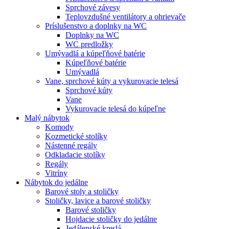
Sprchové závesy
Teplovzdušné ventilátory a ohrievače
Príslušenstvo a doplnky na WC
Doplnky na WC
WC predložky
Umývadlá a kúpeľňové batérie
Kúpeľňové batérie
Umývadlá
Vane, sprchové kúty a vykurovacie telesá
Sprchové kúty
Vane
Vykurovacie telesá do kúpeľne
Malý nábytok
Komody
Kozmetické stolíky
Nástenné regály
Odkladacie stolíky
Regály
Vitríny
Nábytok do jedálne
Barové stoly a stoličky
Stoličky, lavice a barové stoličky
Barové stoličky
Hojdacie stoličky do jedálne
Jedálenské kreslá