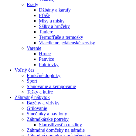
Riady
Džbány a karafy
Fľaše
Misy a misky
Šálky a hrnčeky
Taniere
Termofľaše a termosky
Viacdielne jedálenské servisy
Varenie
Hrnce
Panvice
Pokrievky
Voľný čas
Funkčné doplnky
Šport
Stanovanie a kempovanie
Tašky a kufre
Záhradný nábytok
Bazény a vírivky
Grilovanie
Slnečníky a pavilóny
Záhradkárske potreby
Starostlivosť o rastliny
Záhradné domčeky na náradie
Záhradné doplnky a príslušenstvo