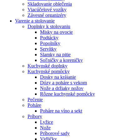
Skladovanie oblečenia
Viacúčelové vozíky
Závesné organizéry
Varenie a stolovanie
Doplnky k stolovaniu
Misky na ovocie
Podtácky
Popolníky
Servítky
Slamky na pitie
Soľničky a koreničky
Kuchynské doplnky
Kuchynské pomôcky
Dosky na krájanie
Dózy a poháre s vekom
Nože a držiaky nožov
Rôzne kuchynské pomôcky
Pečenie
Poháre
Poháre na víno a sekt
Príbory
Lyžice
Nože
Príborové sady
Vidličky