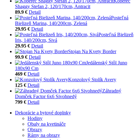
Koberec
Shaggy Stefan 2, 120/170cm, Antracit
89.9 €
Detail
Posteľná
Bielizeň Marina, 140/200cm, Zelená
29.95 €
Detail
Posteľná Bielizeň
Iris, 140/200cm, Sivá
29.95 €
Detail
Stojan Na Kvety Border
99.9 €
Detail
Jedálenský Stôl Juno
180x90 Cm
469 €
Detail
Konzolový Stolík Avery
125 €
Detail
Záhradný
Domček Factor 6x6 Sivohnedý
799 €
Detail
Dekorácie a bytové doplnky
Hodiny
Obaly na kvetináče
Obrazy
Rámy na obrazy