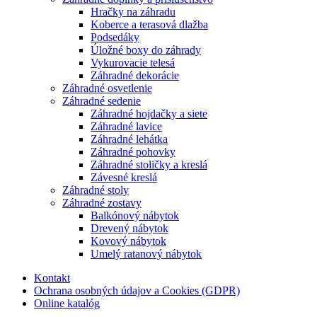
Hračky na záhradu
Koberce a terasová dlažba
Podsedáky
Úložné boxy do záhrady
Vykurovacie telesá
Záhradné dekorácie
Záhradné osvetlenie
Záhradné sedenie
Záhradné hojdačky a siete
Záhradné lavice
Záhradné lehátka
Záhradné pohovky
Záhradné stoličky a kreslá
Závesné kreslá
Záhradné stoly
Záhradné zostavy
Balkónový nábytok
Drevený nábytok
Kovový nábytok
Umelý ratanový nábytok
Kontakt
Ochrana osobných údajov a Cookies (GDPR)
Online katalóg