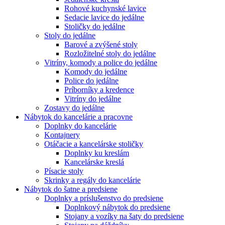
Rohové kuchynské lavice
Sedacie lavice do jedálne
Stoličky do jedálne
Stoly do jedálne
Barové a zvýšené stoly
Rozložitelné stoly do jedálne
Vitríny, komody a police do jedálne
Komody do jedálne
Police do jedálne
Príborníky a kredence
Vitríny do jedálne
Zostavy do jedálne
Nábytok do kancelárie a pracovne
Doplnky do kancelárie
Kontajnery
Otáčacie a kancelárske stoličky
Doplnky ku kreslám
Kancelárske kreslá
Písacie stoly
Skrinky a regály do kancelárie
Nábytok do šatne a predsiene
Doplnky a príslušenstvo do predsiene
Doplnkový nábytok do predsiene
Stojany a vozíky na šaty do predsiene