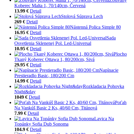
Zošívaný
Koberec Malta 1, 70/140cm, Červená
13.99 €
Detail
Stolová Súprava Lech
269 €
Detail
Nástenná Polica Simple 80
16.95 €
Detail
Sada
Osvetlenia Sklenenej Pol. Led-Universal
10.95 €
Detail
Plocho
Tkaný Koberec Ottawa 1, 80/200cm, Sivá
29.95 €
Detail
Napínacie
Prestieradlo Basic, 180/200 Cm
14.99 €
Detail
Rozkladacia Pohovka
Night&day
1049 €
Detail
Poťah
Na Vankúš Basic 2 Ks, 40/60 Cm, Titánová
7.99 €
Detail
Lavica Na
Topánky Sofia Dub Sonoma
104.9 €
Detail