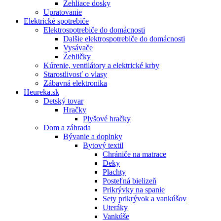
Žehliace dosky
Upratovanie
Elektrické spotrebiče
Elektrospotrebiče do domácnosti
Dalšie elektrospotrebiče do domácnosti
Vysávače
Žehličky
Kúrenie, ventilátory a elektrické krby
Starostlivosť o vlasy
Zábavná elektronika
Heureka.sk
Detský tovar
Hračky
Plyšové hračky
Dom a záhrada
Bývanie a doplnky
Bytový textil
Chrániče na matrace
Deky
Plachty
Posteľná bielizeň
Prikrývky na spanie
Sety prikrývok a vankúšov
Uteráky
Vankúše