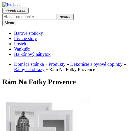
search
close
search
Menu
Barové stoličky
Písacie stoly
Postele
Vankúše
Balkónový nábytok
Domáca stránka
»
Produkty
»
Dekorácie a bytové doplnky
»
Rámy na obrazy
»
Rám Na Fotky Provence
Rám Na Fotky Provence