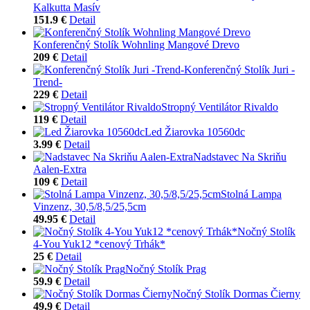
Kalkutta Masív
151.9 €
Detail
Konferenčný Stolík Wohnling Mangové Drevo
209 €
Detail
Konferenčný Stolík Juri -
Trend-
229 €
Detail
Stropný Ventilátor Rivaldo
119 €
Detail
Led Žiarovka 10560dc
3.99 €
Detail
Nadstavec Na Skriňu
Aalen-Extra
109 €
Detail
Stolná Lampa
Vinzenz, 30,5/8,5/25,5cm
49.95 €
Detail
Nočný Stolík
4-You Yuk12 *cenový Trhák*
25 €
Detail
Nočný Stolík Prag
59.9 €
Detail
Nočný Stolík Dormas Čierny
49.9 €
Detail