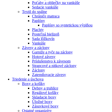
Poťahy a obliečky na vankúše
Sedacie vankúše
Textil do spálne
Chrániče matraca
Paplóny
Paplóny so syntetickou výplňou
Plachty
Posteľná bielizeň
Sada lôžkovín
Vankúše
Závesy a záclony
Garniže a tyče na záclony
Hotové závesy
Príslušenstvo k závesom
Strapcové a nitkové záclony
Záclony
Zatemňovacie závesy
Triedenie a úschova
Boxy a košíky
Debny a truhlice
Regálové košíky
Skladacie boxy
Úložné boxy
Zásuvkové boxy
Ostatné organizéry