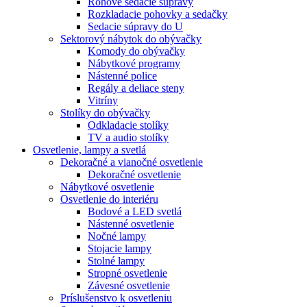
Rohové sedacie súpravy
Rozkladacie pohovky a sedačky
Sedacie súpravy do U
Sektorový nábytok do obývačky
Komody do obývačky
Nábytkové programy
Nástenné police
Regály a deliace steny
Vitríny
Stolíky do obývačky
Odkladacie stolíky
TV a audio stolíky
Osvetlenie, lampy a svetlá
Dekoračné a vianočné osvetlenie
Dekoračné osvetlenie
Nábytkové osvetlenie
Osvetlenie do interiéru
Bodové a LED svetlá
Nástenné osvetlenie
Nočné lampy
Stojacie lampy
Stolné lampy
Stropné osvetlenie
Závesné osvetlenie
Príslušenstvo k osvetleniu