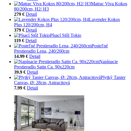
Matrac Viva Kokos
80/200cm, H2/ H3
279 €
Detail
Lavender Kokos
Plus 120/200cm, H4
379 €
Detail
Písací Stôl Tokio
119 €
Detail
Posteľné
Prestieradlo Lena, 240/260cm
14.99 €
Detail
Napínacie
Prestieradlo Satin Ca. 90x220cm
39.9 €
Detail
Plytký Tanier
Canvas, Ø: 28cm, Antracitová
7.99 €
Detail