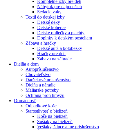
Kompletné izby pre deti
Nábytok pre najmenších
Sedacie vaky
Textil do detskej izby
Detské deky
Detské koberce
Detské obliečky a plachty
Doplnky k detským posteliam
Zábava a hračky
Detské autá a kolobežky
Hračky pre deti
Zábava na záhrade
Dielňa a dom
Autopríslušenstvo
Chovateľstvo
Darčekové príslušenstvo
Dielňa a náradie
Maliarske potreby
Ochrana proti hmyzu
Domácnosť
Odpadkové koše
Starostlivosť o bielizeň
Koše na bielizeň
Sušiaky na bielizeň
Vešiaky, štipce a iné príslušenstvo