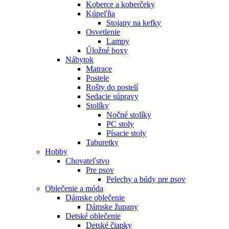
Koberce a koberčeky
Kúpeľňa
Stojany na kefky
Osvetlenie
Lampy
Úložné boxy
Nábytok
Matrace
Postele
Rošty do postelí
Sedacie súpravy
Stolíky
Nočné stolíky
PC stoly
Písacie stoly
Taburetky
Hobby
Chovateľstvo
Pre psov
Pelechy a búdy pre psov
Oblečenie a móda
Dámske oblečenie
Dámske župany
Detské oblečenie
Detské čiapky