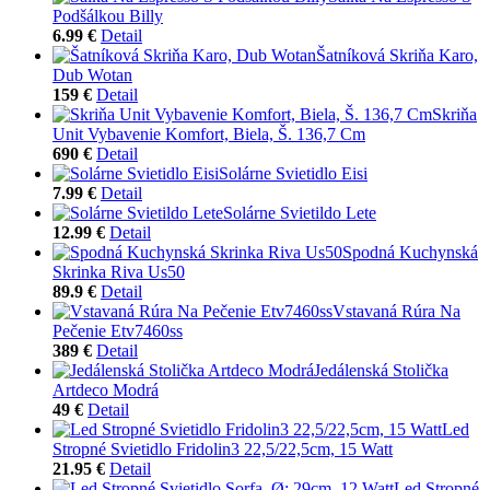
Podšálkou Billy
6.99 €
Detail
Šatníková Skriňa Karo,
Dub Wotan
159 €
Detail
Skriňa
Unit Vybavenie Komfort, Biela, Š. 136,7 Cm
690 €
Detail
Solárne Svietidlo Eisi
7.99 €
Detail
Solárne Svietildo Lete
12.99 €
Detail
Spodná Kuchynská
Skrinka Riva Us50
89.9 €
Detail
Vstavaná Rúra Na
Pečenie Etv7460ss
389 €
Detail
Jedálenská Stolička
Artdeco Modrá
49 €
Detail
Led
Stropné Svietidlo Fridolin3 22,5/22,5cm, 15 Watt
21.95 €
Detail
Led Stropné