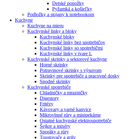
Detské ponožky
Pyžamká a košieľky
Podložky a stojany k notebookom
Kuchyne
Kuchyne na mieru
Kuchynské linky a bloky
Kuchynské bloky
Kuchynské linky bez spotrebičov
Kuchynské linky so spotrebičmi
Kuchynské linky v tvare L
Kuchynské skrinky a sektorové kuchyne
Horné skrinky
Potravinové skrinky s výsuvom
Skrinky pre spotrebiče a pracovné dosky
Spodné skrinky
Kuchynské spotrebiče
Chladničky a mrazničky
Digestory
Fritézy
Kávovary a varné kanvice
Mikrovlnné rúry a minipekárne
Ostatné kuchynské elektrospotrebiče
Šejkre a mixéry
Sporáky a rúry
Toustovače a grily