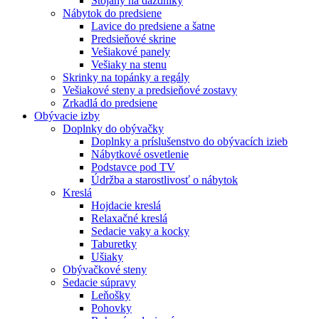
Stojany na dáždníky
Nábytok do predsiene
Lavice do predsiene a šatne
Predsieňové skrine
Vešiakové panely
Vešiaky na stenu
Skrinky na topánky a regály
Vešiakové steny a predsieňové zostavy
Zrkadlá do predsiene
Obývacie izby
Doplnky do obývačky
Doplnky a príslušenstvo do obývacích izieb
Nábytkové osvetlenie
Podstavce pod TV
Údržba a starostlivosť o nábytok
Kreslá
Hojdacie kreslá
Relaxačné kreslá
Sedacie vaky a kocky
Taburetky
Ušiaky
Obývačkové steny
Sedacie súpravy
Leňošky
Pohovky