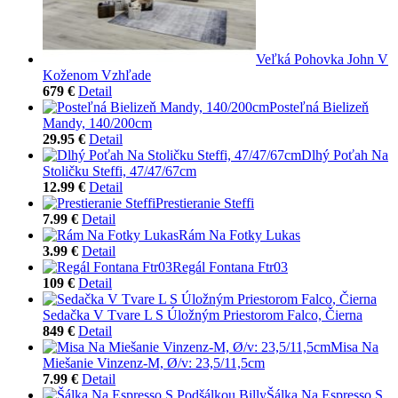
Veľká Pohovka John V
Koženom Vzhľade
679 €
Detail
Posteľná Bielizeň
Mandy, 140/200cm
29.95 €
Detail
Dlhý Poťah Na
Stoličku Steffi, 47/47/67cm
12.99 €
Detail
Prestieranie Steffi
7.99 €
Detail
Rám Na Fotky Lukas
3.99 €
Detail
Regál Fontana Ftr03
109 €
Detail
Sedačka V Tvare L S Úložným Priestorom Falco, Čierna
849 €
Detail
Misa Na
Miešanie Vinzenz-M, Ø/v: 23,5/11,5cm
7.99 €
Detail
Šálka Na Espresso S