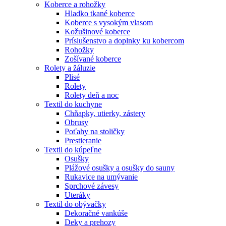
Koberce a rohožky
Hladko tkané koberce
Koberce s vysokým vlasom
Kožušinové koberce
Príslušenstvo a doplnky ku kobercom
Rohožky
Zošívané koberce
Rolety a žáluzie
Plisé
Rolety
Rolety deň a noc
Textil do kuchyne
Chňapky, utierky, zástery
Obrusy
Poťahy na stoličky
Prestieranie
Textil do kúpeľne
Osušky
Plážové osušky a osušky do sauny
Rukavice na umývanie
Sprchové závesy
Uteráky
Textil do obývačky
Dekoračné vankúše
Deky a prehozy