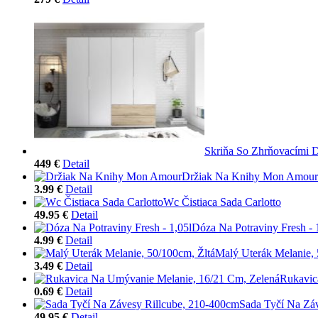
Skriňa So Zhrňovacími 
449 €
Detail
Držiak Na Knihy Mon Amour
3.99 €
Detail
Wc Čistiaca Sada Carlotto
49.95 €
Detail
Dóza Na Potraviny Fresh - 
4.99 €
Detail
Malý Uterák Melanie, 
3.49 €
Detail
Rukavic
0.69 €
Detail
Sada Tyčí Na Zá
49.95 €
Detail