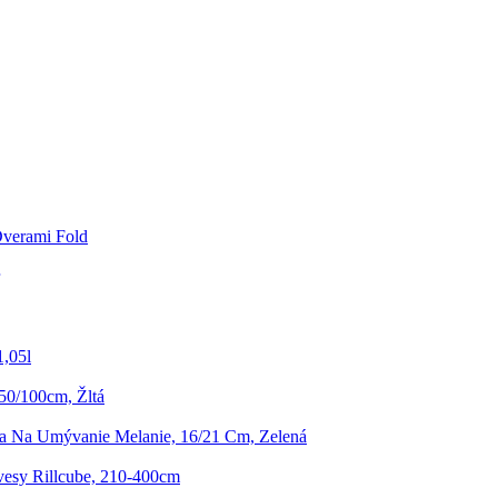
Dverami Fold
1,05l
50/100cm, Žltá
a Na Umývanie Melanie, 16/21 Cm, Zelená
vesy Rillcube, 210-400cm