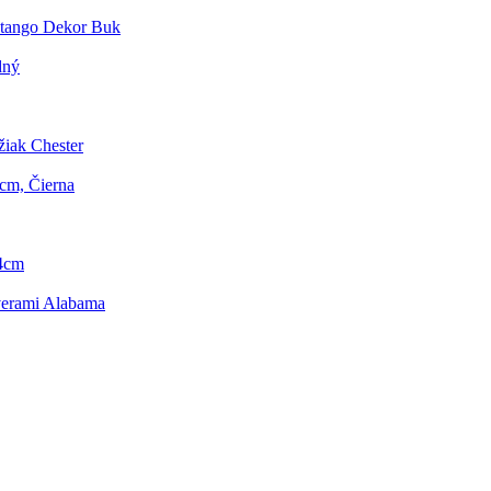
Stango Dekor Buk
dný
iak Chester
5cm, Čierna
4cm
verami Alabama