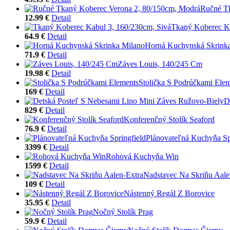
Ručné Tk
12.99 €
Detail
Tkaný Koberec Ka
64.9 €
Detail
Horná Kuchynská Skrink
71.9 €
Detail
Záves Louis, 140/245 Cm
19.98 €
Detail
Stolička S Podrúčkami Ele
169 €
Detail
D
829 €
Detail
Konferenčný Stolík Seaford
76.9 €
Detail
Plánovateľná Kuchyňa Sp
3399 €
Detail
Rohová Kuchyňa Win
1599 €
Detail
Nadstavec Na Skriňu Aale
109 €
Detail
Nástenný Regál Z Borovice
35.95 €
Detail
Nočný Stolík Prag
59.9 €
Detail