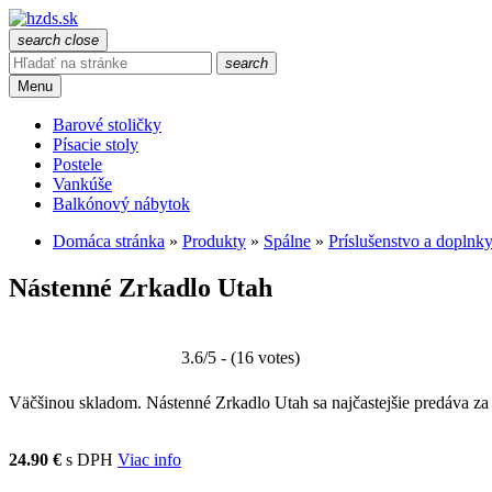
search
close
search
Menu
Barové stoličky
Písacie stoly
Postele
Vankúše
Balkónový nábytok
Domáca stránka
»
Produkty
»
Spálne
»
Príslušenstvo a doplnk
Nástenné Zrkadlo Utah
3.6/5 - (16 votes)
Väčšinou skladom. Nástenné Zrkadlo Utah sa najčastejšie predáva za c
24.90 €
s DPH
Viac info