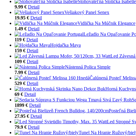
Stohovateľná Stolička Isabelle
9.99 €
Detail
Vešiakový Panel Senex
19.95 €
Detail
Vidlička Na Múčnik Elegance
1.49 €
Detail
Ležadlo Na Opaľovanie Po
119 €
Detail
Hojdačka Maya
159 €
Detail
Led Závesná
109 €
Detail
Nástenná Polica Simple
7.99 €
Detail
Čalúnená Posteľ Melis
529 €
Detail
Horná Kuchyns
69 €
Detail
S
1899 €
Detail
Posteľná Biel
27.95 €
Detail
Led Stropné Sv
79.9 €
Detail
Tunel Na Hranie Ružový/biel