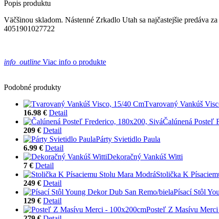
Popis produktu
Väčšinou skladom. Nástenné Zrkadlo Utah sa najčastejšie predáva za 
4051901027722
info_outline
Viac info o produkte
Podobné produkty
Tvarovaný Vankúš Visc
16.98 €
Detail
Čalúnená Posteľ F
209 €
Detail
Párty Svietidlo Paula
6.99 €
Detail
Dekoračný Vankúš Witti
7 €
Detail
Stolička K Písacie
249 €
Detail
Písací Stôl Y
129 €
Detail
Posteľ Z Masívu Merc
279 €
Detail