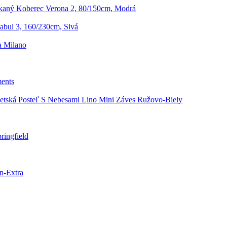
aný Koberec Verona 2, 80/150cm, Modrá
bul 3, 160/230cm, Sivá
a Milano
ments
etská Posteľ S Nebesami Lino Mini Záves Ružovo-Biely
ringfield
n-Extra