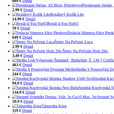
689 €
Detail
Prestieranie Stefan
2.99 €
Detail
Regálový Košík Lilo
14.99 €
Detail
Regál 4-You Yur03
59 €
Detail
Sedacia Súprava Alice Pies
649 €
Detail
Štetec Na Pečenie Luca
2.99 €
Detail
Štetec Na Pečenie Holz 2tlg.
3.49 €
Detail
Sk
463 €
Detail
Skriňa S Posuvnými Dv
244 €
Detail
Spodná Kuc
94.9 €
Detail
Spodná Kuchynská Sk
134.9 €
Detail
Stropné S
59.9 €
Detail
Taburetka King
119 €
Detail