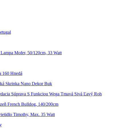
rtugal
 Lampa Mofer, 50/120cm, 33 Watt
sa 160 Hnedá
ká Skrinka Nano Dekor Buk
edacia Súprava S Funkciou Wega Tmavá Sivá Ľavý Roh
izeň French Bulldog, 140/200cm
ietidlo Timothy, Max. 35 Watt
y