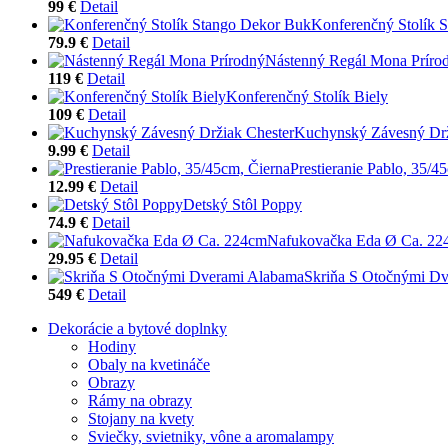
99 €
Detail
Konferenčný Stolík 
79.9 €
Detail
Nástenný Regál Mona Príro
119 €
Detail
Konferenčný Stolík Biely
109 €
Detail
Kuchynský Závesný Drž
9.99 €
Detail
Prestieranie Pablo, 35/4
12.99 €
Detail
Detský Stôl Poppy
74.9 €
Detail
Nafukovačka Eda Ø Ca. 22
29.95 €
Detail
Skriňa S Otočnými D
549 €
Detail
Dekorácie a bytové doplnky
Hodiny
Obaly na kvetináče
Obrazy
Rámy na obrazy
Stojany na kvety
Sviečky, svietniky, vône a aromalampy