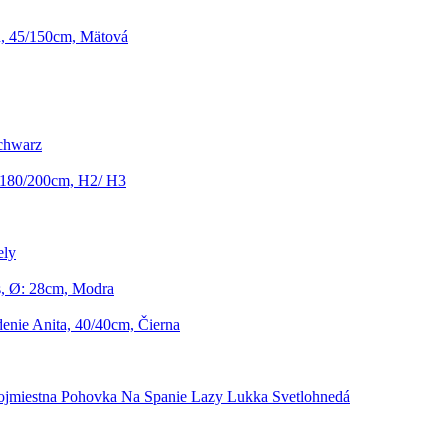
, 45/150cm, Mätová
chwarz
 180/200cm, H2/ H3
ely
s, Ø: 28cm, Modra
enie Anita, 40/40cm, Čierna
ojmiestna Pohovka Na Spanie Lazy Lukka Svetlohnedá