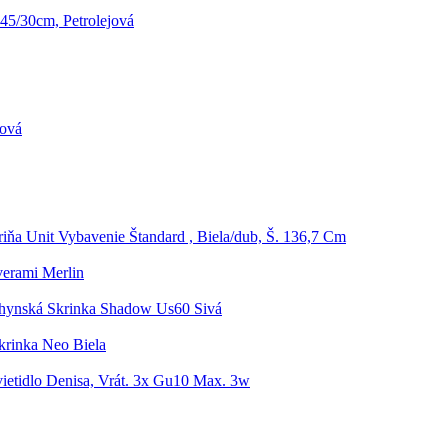
, 45/30cm, Petrolejová
ková
riňa Unit Vybavenie Štandard , Biela/dub, Š. 136,7 Cm
erami Merlin
hynská Skrinka Shadow Us60 Sivá
rinka Neo Biela
vietidlo Denisa, Vrát. 3x Gu10 Max. 3w