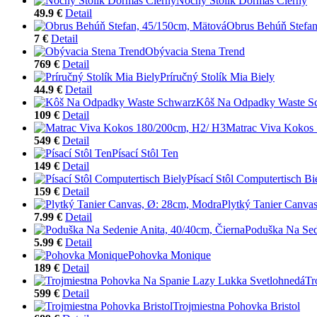
Nočný Stolík Dormas Čierny
49.9 €
Detail
Obrus Behúň Stefan
7 €
Detail
Obývacia Stena Trend
769 €
Detail
Príručný Stolík Mia Biely
44.9 €
Detail
Kôš Na Odpadky Waste S
109 €
Detail
Matrac Viva Kokos
549 €
Detail
Písací Stôl Ten
149 €
Detail
Písací Stôl Computertisch Bi
159 €
Detail
Plytký Tanier Canva
7.99 €
Detail
Poduška Na Sed
5.99 €
Detail
Pohovka Monique
189 €
Detail
Tr
599 €
Detail
Trojmiestna Pohovka Bristol