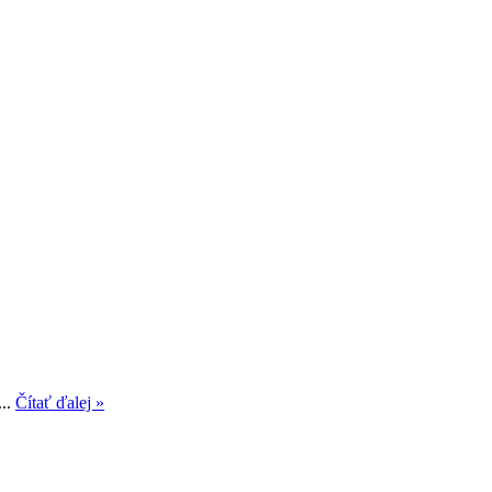
...
Čítať ďalej »