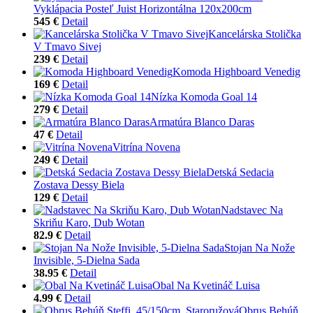
Vyklápacia Posteľ Juist Horizontálna 120x200cm
545 €
Detail
Kancelárska Stolička
V Tmavo Sivej
239 €
Detail
Komoda Highboard Venedig
169 €
Detail
Nízka Komoda Goal 14
279 €
Detail
Armatúra Blanco Daras
47 €
Detail
Vitrína Novena
249 €
Detail
Detská Sedacia
Zostava Dessy Biela
129 €
Detail
Nadstavec Na
Skriňu Karo, Dub Wotan
82.9 €
Detail
Stojan Na Nože
Invisible, 5-Dielna Sada
38.95 €
Detail
Obal Na Kvetináč Luisa
4.99 €
Detail
Obrus Behúň