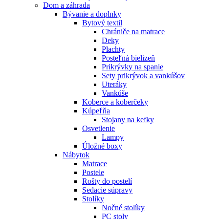
Dom a záhrada
Bývanie a doplnky
Bytový textil
Chrániče na matrace
Deky
Plachty
Posteľná bielizeň
Prikrývky na spanie
Sety prikrývok a vankúšov
Uteráky
Vankúše
Koberce a koberčeky
Kúpeľňa
Stojany na kefky
Osvetlenie
Lampy
Úložné boxy
Nábytok
Matrace
Postele
Rošty do postelí
Sedacie súpravy
Stolíky
Nočné stolíky
PC stoly