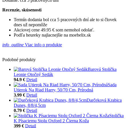
Dodanie: cca 5 pracovných dní
Recenzie, skúsenosti
Termín dodania bol cca 5 pracovných dní ale to si človek
dnes už nepomôže
Akciovej cene 49.95 € som nemohol odolať.
Podľa heureky najlacnejšie na moebelix.sk
info_outline
Viac info o produkte
Podobné produkty
Barová Stolička
Leonie Otočný Sedák
94.9 €
Detail
Sada
Utierok Na Riad Harry, 50/70 Cm, Prírodná
3.99 €
Detail
Darčeková Krabica
Dunes, 8/8/4,5cm
0.79 €
Detail
Stolička
K Písaciemu Stolu Oxford 2 Čierna Koža
399 €
Detail