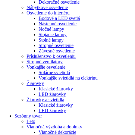
Dekoračné osvetlenie
Nábytkové osvetlenie
Osvetlenie do interiéru
Bodové a LED svetlá
Nástenné osvetlenie
Nočné lampy
Stojacie lampy
Stolné lampy
Stropné osvetlenie
Závesné osvetlenie
Príslušenstvo k osvetleniu
Stropné ventilátory
Vonkajšie osvetlenie
Solárne svietidlá
Vonkajšie svietidlá na elektrinu
Žiarovky
Klasické žiarovky
LED žiarovky
Žiarovky a svietidlá
Klasické žiarovky
LED žiarovky
Sezónny tovar
Leto
Vianočná výzdoba a doplnky
Vianočné dekorácie