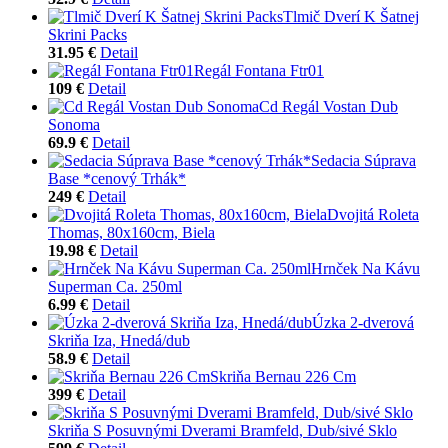
Tlmič Dverí K Šatnej
Skrini Packs
31.95 €
Detail
Regál Fontana Ftr01
109 €
Detail
Cd Regál Vostan Dub
Sonoma
69.9 €
Detail
Sedacia Súprava
Base *cenový Trhák*
249 €
Detail
Dvojitá Roleta
Thomas, 80x160cm, Biela
19.98 €
Detail
Hrnček Na Kávu
Superman Ca. 250ml
6.99 €
Detail
Úzka 2-dverová
Skriňa Iza, Hnedá/dub
58.9 €
Detail
Skriňa Bernau 226 Cm
399 €
Detail
Skriňa S Posuvnými Dverami Bramfeld, Dub/sivé Sklo