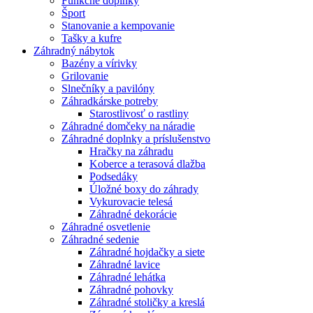
Funkčné doplnky
Šport
Stanovanie a kempovanie
Tašky a kufre
Záhradný nábytok
Bazény a vírivky
Grilovanie
Slnečníky a pavilóny
Záhradkárske potreby
Starostlivosť o rastliny
Záhradné domčeky na náradie
Záhradné doplnky a príslušenstvo
Hračky na záhradu
Koberce a terasová dlažba
Podsedáky
Úložné boxy do záhrady
Vykurovacie telesá
Záhradné dekorácie
Záhradné osvetlenie
Záhradné sedenie
Záhradné hojdačky a siete
Záhradné lavice
Záhradné lehátka
Záhradné pohovky
Záhradné stoličky a kreslá