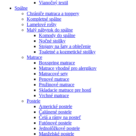
Vianočný textil
Spálne
Chrániče matraca a toppery
Kompletné spálne
Lamelové rošty
Malý nábytok do spálne
Komody do spálne
Nočné stolíky
Stojany na šaty a oblečenie
Toaletné a kozmetické stolíky
Matrace
Boxspring matrace
Matrace vhodné pro alergikov
Matracové sety
Penové matrace
Pružinové matrace
Skladacie matrace pre hostí
Vrchné matrace
Postele
Americké postele
Čalúnené postele
Čelá a rámy na posteľ
Futónové postele
Jednolôžkové postele
Manželské postele