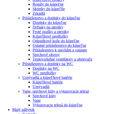
Regály do kúpeľne
Skrinky do kúpeľňe
Zrkadlá
Príslušenstvo a doplnky do kúpeľne
Doplnky do kúpeľne
Držiaky na uteráky
Froté osušky a uteráky
Kúpeľňové predložky
Odpadkové koše do kúpeľne
Ostatné príslušenstvo do kúpeľne
Príslušenstvo k sprchám a vaniam
Sprchové závesy
Teplovzdušné ventilátory a ohrievače
Príslušenstvo a doplnky na WC
Doplnky na WC
WC predložky
Umývadlá a kúpeľňové batérie
Kúpeľňové batérie
Umývadlá
Vane, sprchové kúty a vykurovacie telesá
Sprchové kúty
Vane
Vykurovacie telesá do kúpeľne
Malý nábytok