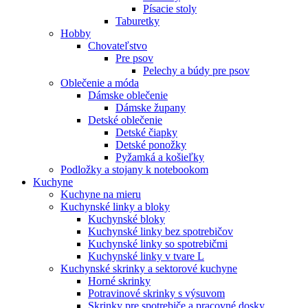
Písacie stoly
Taburetky
Hobby
Chovateľstvo
Pre psov
Pelechy a búdy pre psov
Oblečenie a móda
Dámske oblečenie
Dámske župany
Detské oblečenie
Detské čiapky
Detské ponožky
Pyžamká a košieľky
Podložky a stojany k notebookom
Kuchyne
Kuchyne na mieru
Kuchynské linky a bloky
Kuchynské bloky
Kuchynské linky bez spotrebičov
Kuchynské linky so spotrebičmi
Kuchynské linky v tvare L
Kuchynské skrinky a sektorové kuchyne
Horné skrinky
Potravinové skrinky s výsuvom
Skrinky pre spotrebiče a pracovné dosky