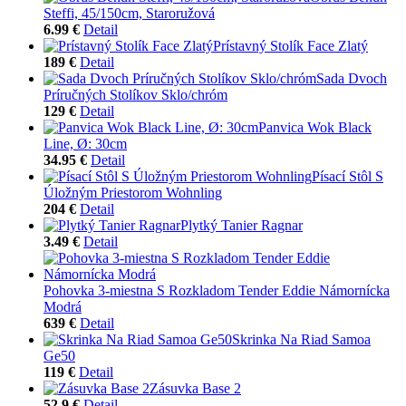
Steffi, 45/150cm, Staroružová
6.99 €
Detail
Prístavný Stolík Face Zlatý
189 €
Detail
Sada Dvoch
Príručných Stolíkov Sklo/chróm
129 €
Detail
Panvica Wok Black
Line, Ø: 30cm
34.95 €
Detail
Písací Stôl S
Úložným Priestorom Wohnling
204 €
Detail
Plytký Tanier Ragnar
3.49 €
Detail
Pohovka 3-miestna S Rozkladom Tender Eddie Námornícka
Modrá
639 €
Detail
Skrinka Na Riad Samoa
Ge50
119 €
Detail
Zásuvka Base 2
52.9 €
Detail