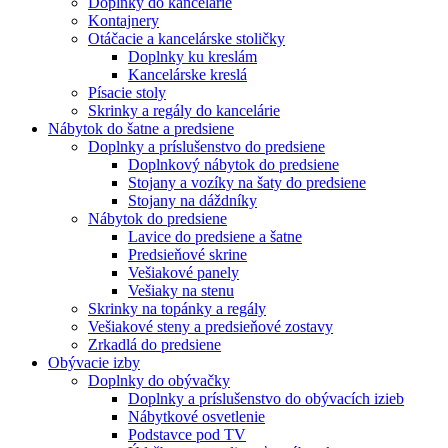
Doplnky do kancelárie
Kontajnery
Otáčacie a kancelárske stoličky
Doplnky ku kreslám
Kancelárske kreslá
Písacie stoly
Skrinky a regály do kancelárie
Nábytok do šatne a predsiene
Doplnky a príslušenstvo do predsiene
Doplnkový nábytok do predsiene
Stojany a vozíky na šaty do predsiene
Stojany na dáždníky
Nábytok do predsiene
Lavice do predsiene a šatne
Predsieňové skrine
Vešiakové panely
Vešiaky na stenu
Skrinky na topánky a regály
Vešiakové steny a predsieňové zostavy
Zrkadlá do predsiene
Obývacie izby
Doplnky do obývačky
Doplnky a príslušenstvo do obývacích izieb
Nábytkové osvetlenie
Podstavce pod TV