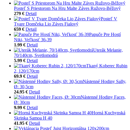
Posteľ S Priestorom Na Hru Malte Záves Ružovo-Béžový
279 €
Detail
Posteľ V
Tvare Domčeka Lio Záves Fialový
659 €
Detail
Papuče Pre Hostí
Niki, Veľkosť 36-39
1.99 €
Detail
Uterák Melanie,
70/140cm, Svetlomodrá
5.99 €
Detail
Tkaný Koberec Rubin
2, 120/170cm
69.9 €
Detail
Nástenné Hodiny Sally,
Ø: 30,5cm
24.95 €
Detail
Nástenné Hodiny Faces,
Ø: 30cm
9.99 €
Detail
Horná Kuchynská
Skrinka Samoa H 40
41.95 €
Detail