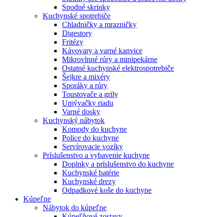
Spodné skrinky
Kuchynské spotrebiče
Chladničky a mrazničky
Digestory
Fritézy
Kávovary a varné kanvice
Mikrovlnné rúry a minipekárne
Ostatné kuchynské elektrospotrebiče
Šejkre a mixéry
Sporáky a rúry
Toustovače a grily
Umývačky riadu
Varné dosky
Kuchynský nábytok
Komody do kuchyne
Police do kuchyne
Servírovacie vozíky
Príslušenstvo a vybavenie kuchyne
Doplnky a príslušenstvo do kuchyne
Kuchynské batérie
Kuchynské drezy
Odpadkové koše do kuchyne
Kúpeľne
Nábytok do kúpeľne
Kúpeľňové zostavy