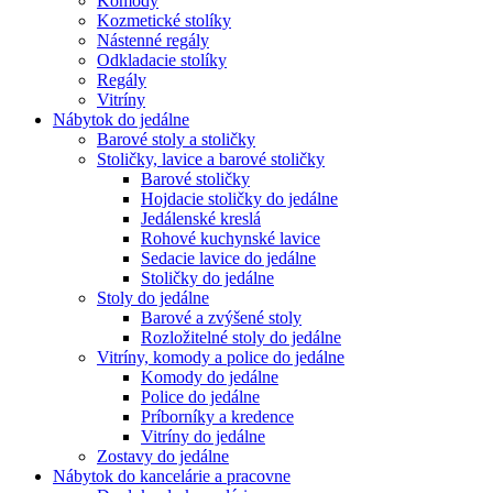
Komody
Kozmetické stolíky
Nástenné regály
Odkladacie stolíky
Regály
Vitríny
Nábytok do jedálne
Barové stoly a stoličky
Stoličky, lavice a barové stoličky
Barové stoličky
Hojdacie stoličky do jedálne
Jedálenské kreslá
Rohové kuchynské lavice
Sedacie lavice do jedálne
Stoličky do jedálne
Stoly do jedálne
Barové a zvýšené stoly
Rozložitelné stoly do jedálne
Vitríny, komody a police do jedálne
Komody do jedálne
Police do jedálne
Príborníky a kredence
Vitríny do jedálne
Zostavy do jedálne
Nábytok do kancelárie a pracovne