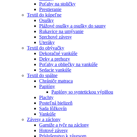
Poťahy na stoličky
Prestieranie
Textil do kúpeľne
Osušky
Plážové osušky a osušky do sauny
Rukavice na umývanie
Sprchové závesy
Uteráky
Textil do obývačky
Dekoračné vankúše
Deky a prehozy
Poťahy a obliečky na vankúše
Sedacie vankúše
Textil do spálne
Chrániče matraca
Paplóny
Paplóny so syntetickou výplňou
Plachty
Posteľná bielizeň
Sada lôžkovín
Vankúše
Závesy a záclony
Garniže a tyče na záclony
Hotové závesy
Príslušenstvo k závesom