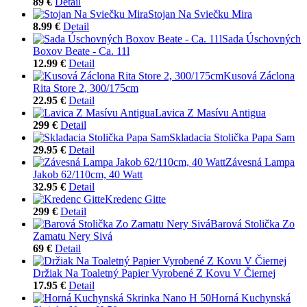
89 €
Detail
Stojan Na Sviečku Mira
8.99 €
Detail
Sada Úschovných
Boxov Beate - Ca. 11l
12.99 €
Detail
Kusová Záclona
Rita Store 2, 300/175cm
22.95 €
Detail
Lavica Z Masívu Antigua
299 €
Detail
Skladacia Stolička Papa Sam
29.95 €
Detail
Závesná Lampa
Jakob 62/110cm, 40 Watt
32.95 €
Detail
Kredenc Gitte
299 €
Detail
Barová Stolička Zo
Zamatu Nery Sivá
69 €
Detail
Držiak Na Toaletný Papier Vyrobené Z Kovu V Čiernej
17.95 €
Detail
Horná Kuchynská