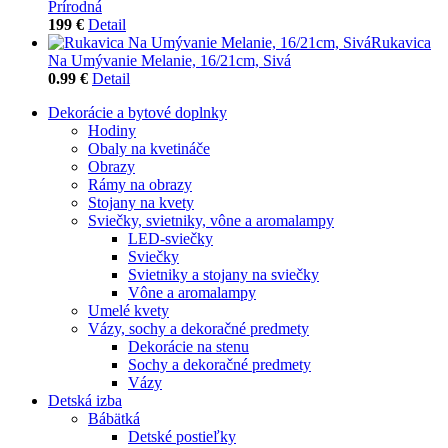
Prírodná
199 €
Detail
Rukavica
Na Umývanie Melanie, 16/21cm, Sivá
0.99 €
Detail
Dekorácie a bytové doplnky
Hodiny
Obaly na kvetináče
Obrazy
Rámy na obrazy
Stojany na kvety
Sviečky, svietniky, vône a aromalampy
LED-sviečky
Sviečky
Svietniky a stojany na sviečky
Vône a aromalampy
Umelé kvety
Vázy, sochy a dekoračné predmety
Dekorácie na stenu
Sochy a dekoračné predmety
Vázy
Detská izba
Bábätká
Detské postieľky