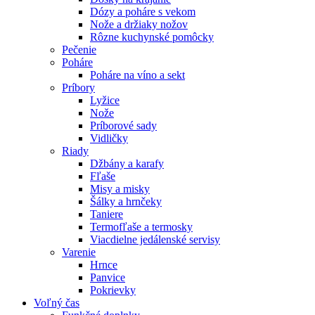
Dózy a poháre s vekom
Nože a držiaky nožov
Rôzne kuchynské pomôcky
Pečenie
Poháre
Poháre na víno a sekt
Príbory
Lyžice
Nože
Príborové sady
Vidličky
Riady
Džbány a karafy
Fľaše
Misy a misky
Šálky a hrnčeky
Taniere
Termofľaše a termosky
Viacdielne jedálenské servisy
Varenie
Hrnce
Panvice
Pokrievky
Voľný čas