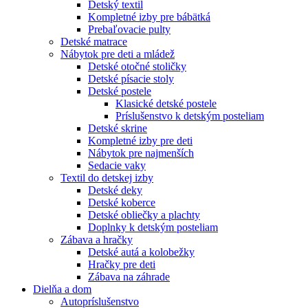
Detský textil
Kompletné izby pre bábätká
Prebaľovacie pulty
Detské matrace
Nábytok pre deti a mládež
Detské otočné stoličky
Detské písacie stoly
Detské postele
Klasické detské postele
Príslušenstvo k detským posteliam
Detské skrine
Kompletné izby pre deti
Nábytok pre najmenších
Sedacie vaky
Textil do detskej izby
Detské deky
Detské koberce
Detské obliečky a plachty
Doplnky k detským posteliam
Zábava a hračky
Detské autá a kolobežky
Hračky pre deti
Zábava na záhrade
Dielňa a dom
Autopríslušenstvo