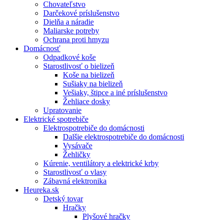
Chovateľstvo
Darčekové príslušenstvo
Dielňa a náradie
Maliarske potreby
Ochrana proti hmyzu
Domácnosť
Odpadkové koše
Starostlivosť o bielizeň
Koše na bielizeň
Sušiaky na bielizeň
Vešiaky, štipce a iné príslušenstvo
Žehliace dosky
Upratovanie
Elektrické spotrebiče
Elektrospotrebiče do domácnosti
Dalšie elektrospotrebiče do domácnosti
Vysávače
Žehličky
Kúrenie, ventilátory a elektrické krby
Starostlivosť o vlasy
Zábavná elektronika
Heureka.sk
Detský tovar
Hračky
Plyšové hračky