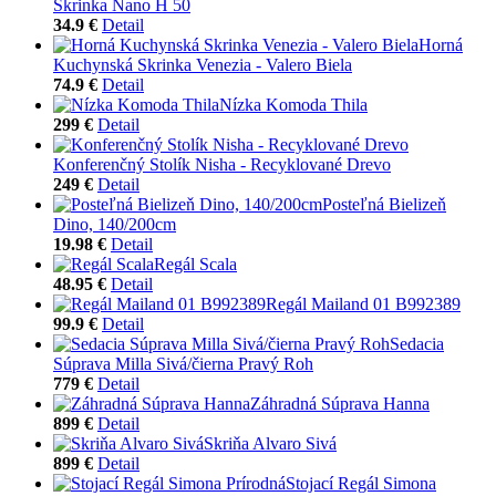
Skrinka Nano H 50
34.9 €
Detail
Horná
Kuchynská Skrinka Venezia - Valero Biela
74.9 €
Detail
Nízka Komoda Thila
299 €
Detail
Konferenčný Stolík Nisha - Recyklované Drevo
249 €
Detail
Posteľná Bielizeň
Dino, 140/200cm
19.98 €
Detail
Regál Scala
48.95 €
Detail
Regál Mailand 01 B992389
99.9 €
Detail
Sedacia
Súprava Milla Sivá/čierna Pravý Roh
779 €
Detail
Záhradná Súprava Hanna
899 €
Detail
Skriňa Alvaro Sivá
899 €
Detail
Stojací Regál Simona