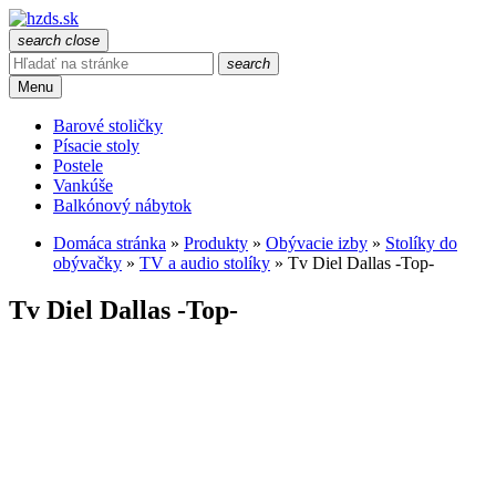
search
close
search
Menu
Barové stoličky
Písacie stoly
Postele
Vankúše
Balkónový nábytok
Domáca stránka
»
Produkty
»
Obývacie izby
»
Stolíky do
obývačky
»
TV a audio stolíky
»
Tv Diel Dallas -Top-
Tv Diel Dallas -Top-