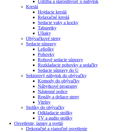
Údržba a starostlivosť o nábytok
Kreslá
Hojdacie kreslá
Relaxačné kreslá
Sedacie vaky a kocky
Taburetky
Ušiaky
Obývačkové steny
Sedacie súpravy
Leňošky
Pohovky
Rohové sedacie súpravy
Rozkladacie pohovky a sedačky
Sedacie súpravy do U
Sektorový nábytok do obývačky
Komody do obývačky
Nábytkové programy
Nástenné police
Regály a deliace steny
Vitríny
Stolíky do obývačky
Odkladacie stolíky
TV a audio stolíky
Osvetlenie, lampy a svetlá
Dekoračné a vianočné osvetlenie