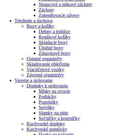
Strapcové a nitkové záclony
Záclony
Zatemňovacie závesy
Triedenie a úschova
Boxy a košíky
Debny a truhlice
Regálové košíky
Skladacie boxy
Úložné boxy
Zásuvkové boxy
Ostatné organizéry
Skladovanie oblečenia
Viacúčelové vozíky
Závesné organizéry
Varenie a stolovanie
Doplnky k stolovaniu
Misky na ovocie
Podtácky
Popolníky
Servítky
Slamky na pitie
Soľničky a koreničky
Kuchynské doplnky
Kuchynské pomôcky
Dosky na krájanie