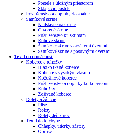
Postele s úložným priestorom
Sklápacie postele
Príslušenstvo a doplnky do spálne
Šatníkové skrine
Nadstavce na skrine
Otvorené skrine
Príslušenstvo ku skriniam
Rohové skrine
Šatníkové skrine s otočnými dverami
Šatníkové skrine s posuvnými dverami
Textil do domácnosti
Koberce a rohožky
Hladko tkané koberce
Koberce s vysokým vlasom
Kožušinové koberce
Príslušenstvo a doplnky ku kobercom
Rohožky
Zošívané koberce
Rolety a žáluzie
Plisé
Rolety
Rolety deň a noc
Textil do kuchyne
Chňapky, utierky, zástery
Obrusy