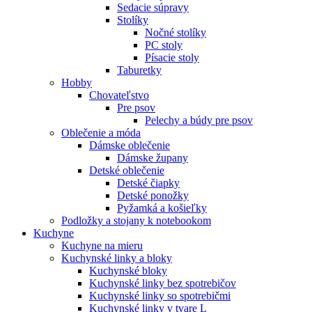
Sedacie súpravy
Stolíky
Nočné stolíky
PC stoly
Písacie stoly
Taburetky
Hobby
Chovateľstvo
Pre psov
Pelechy a búdy pre psov
Oblečenie a móda
Dámske oblečenie
Dámske župany
Detské oblečenie
Detské čiapky
Detské ponožky
Pyžamká a košieľky
Podložky a stojany k notebookom
Kuchyne
Kuchyne na mieru
Kuchynské linky a bloky
Kuchynské bloky
Kuchynské linky bez spotrebičov
Kuchynské linky so spotrebičmi
Kuchynské linky v tvare L