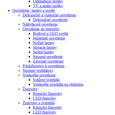
Odkladacie stolíky
TV a audio stolíky
Osvetlenie, lampy a svetlá
Dekoračné a vianočné osvetlenie
Dekoračné osvetlenie
Nábytkové osvetlenie
Osvetlenie do interiéru
Bodové a LED svetlá
Nástenné osvetlenie
Nočné lampy
Stojacie lampy
Stolné lampy
Stropné osvetlenie
Závesné osvetlenie
Príslušenstvo k osvetleniu
Stropné ventilátory
Vonkajšie osvetlenie
Solárne svietidlá
Vonkajšie svietidlá na elektrinu
Žiarovky
Klasické žiarovky
LED žiarovky
Žiarovky a svietidlá
Klasické žiarovky
LED žiarovky