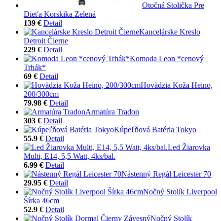
Otočná Stolička Pre
Dieťa Korskika Zelená
139 €
Detail
Kancelárske Kreslo
Detroit Čierne
229 €
Detail
Komoda Leon *cenový
Trhák*
69 €
Detail
Hovädzia Koža Heino,
200/300cm
79.98 €
Detail
Armatúra Tradon
303 €
Detail
Kúpeľňová Batéria Tokyo
55.9 €
Detail
Led Žiarovka
Multi, E14, 5,5 Watt, 4ks/bal.
6.99 €
Detail
Nástenný Regál Leicester 70
29.95 €
Detail
Nočný Stolík Liverpool
Šírka 46cm
52.9 €
Detail
Nočný Stolík