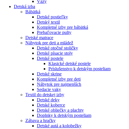
Vázy
Detská izba
Bábätká
Detské postieľky
Detský textil
Kompletné izby pre bábätká
Prebaľovacie pulty
Detské matrace
Nábytok pre deti a mládež
Detské otočné stoličky
Detské písacie stoly
Detské postele
Klasické detské postele
Príslušenstvo k detským posteliam
Detské skrine
Kompletné izby pre deti
Nábytok pre najmenších
Sedacie vaky
Textil do detskej izby
Detské deky
Detské koberce
Detské obliečky a plachty
Doplnky k detským posteliam
Zábava a hračky
Detské autá a kolobežky