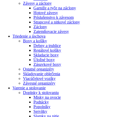
Závesy a záclony
Garniže a tyče na záclony
Hotové závesy
Príslušenstvo k závesom
Strapcové a nitkové záclony
Záclony
Zatemňovacie závesy
Triedenie a úschova
Boxy a košíky
Debny a truhlice
Regálové košíky
Skladacie boxy
Úložné boxy
Zásuvkové boxy
Ostatné organizéry
Skladovanie oblečenia
Viacúčelové vozíky
Závesné organizéry
Varenie a stolovanie
Doplnky k stolovaniu
Misky na ovocie
Podtácky
Popolníky
Servítky
Slamky na pitie