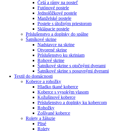
Čelá a rámy na posteľ
Futónové postele
Jednolôžkové postele
Manželské postele
Postele s úložným priestorom
Sklápacie postele
Príslušenstvo a doplnky do spálne
Šatníkové skrine
Nadstavce na skrine
Otvorené skrine
Príslušenstvo ku skriniam
Rohové skrine
Šatníkové skrine s otočnými dverami
Šatníkové skrine s posuvnými dverami
Textil do domácnosti
Koberce a rohožky
Hladko tkané koberce
Koberce s vysokým vlasom
Kožušinové koberce
Príslušenstvo a doplnky ku kobercom
Rohožky
Zošívané koberce
Rolety a žáluzie
Plisé
Rolety