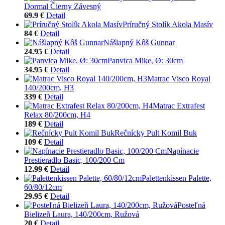
Dormal Čierny Závesný
69.9 €
Detail
Príručný Stolík Akola Masív
84 €
Detail
Nášlapný Kôš Gunnar
24.95 €
Detail
Panvica Mike, Ø: 30cm
34.95 €
Detail
Matrac Visco Royal
140/200cm, H3
339 €
Detail
Matrac Extrafest
Relax 80/200cm, H4
189 €
Detail
Rečnícky Pult Komil Buk
109 €
Detail
Napínacie
Prestieradlo Basic, 100/200 Cm
12.99 €
Detail
Palettenkissen Palette,
60/80/12cm
29.95 €
Detail
Posteľná
Bielizeň Laura, 140/200cm, Ružová
20 €
Detail