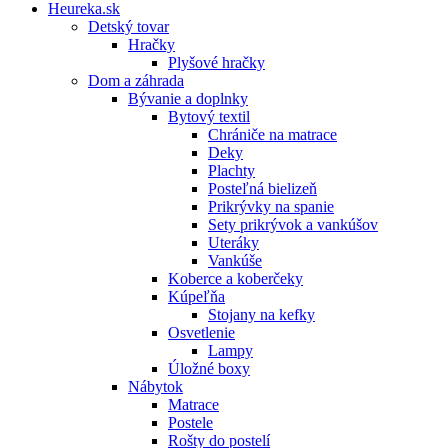
Heureka.sk
Detský tovar
Hračky
Plyšové hračky
Dom a záhrada
Bývanie a doplnky
Bytový textil
Chrániče na matrace
Deky
Plachty
Posteľná bielizeň
Prikrývky na spanie
Sety prikrývok a vankúšov
Uteráky
Vankúše
Koberce a koberčeky
Kúpeľňa
Stojany na kefky
Osvetlenie
Lampy
Úložné boxy
Nábytok
Matrace
Postele
Rošty do postelí