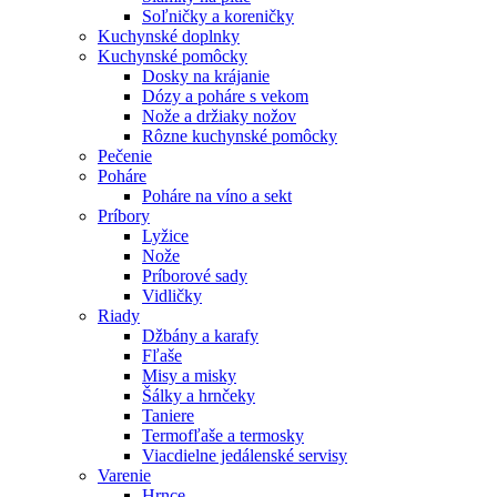
Soľničky a koreničky
Kuchynské doplnky
Kuchynské pomôcky
Dosky na krájanie
Dózy a poháre s vekom
Nože a držiaky nožov
Rôzne kuchynské pomôcky
Pečenie
Poháre
Poháre na víno a sekt
Príbory
Lyžice
Nože
Príborové sady
Vidličky
Riady
Džbány a karafy
Fľaše
Misy a misky
Šálky a hrnčeky
Taniere
Termofľaše a termosky
Viacdielne jedálenské servisy
Varenie
Hrnce