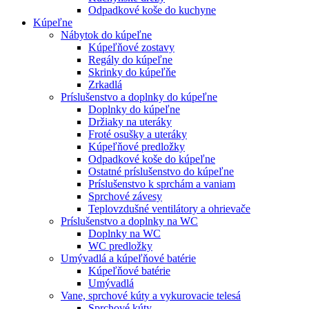
Odpadkové koše do kuchyne
Kúpeľne
Nábytok do kúpeľne
Kúpeľňové zostavy
Regály do kúpeľne
Skrinky do kúpeľňe
Zrkadlá
Príslušenstvo a doplnky do kúpeľne
Doplnky do kúpeľne
Držiaky na uteráky
Froté osušky a uteráky
Kúpeľňové predložky
Odpadkové koše do kúpeľne
Ostatné príslušenstvo do kúpeľne
Príslušenstvo k sprchám a vaniam
Sprchové závesy
Teplovzdušné ventilátory a ohrievače
Príslušenstvo a doplnky na WC
Doplnky na WC
WC predložky
Umývadlá a kúpeľňové batérie
Kúpeľňové batérie
Umývadlá
Vane, sprchové kúty a vykurovacie telesá
Sprchové kúty