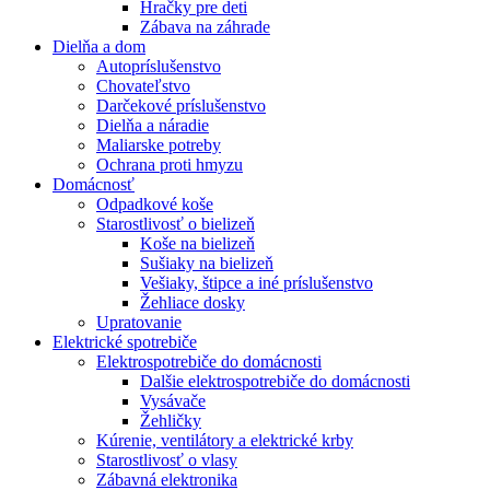
Hračky pre deti
Zábava na záhrade
Dielňa a dom
Autopríslušenstvo
Chovateľstvo
Darčekové príslušenstvo
Dielňa a náradie
Maliarske potreby
Ochrana proti hmyzu
Domácnosť
Odpadkové koše
Starostlivosť o bielizeň
Koše na bielizeň
Sušiaky na bielizeň
Vešiaky, štipce a iné príslušenstvo
Žehliace dosky
Upratovanie
Elektrické spotrebiče
Elektrospotrebiče do domácnosti
Dalšie elektrospotrebiče do domácnosti
Vysávače
Žehličky
Kúrenie, ventilátory a elektrické krby
Starostlivosť o vlasy
Zábavná elektronika