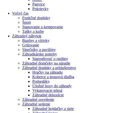
Panvice
Pokrievky
Voľný čas
Funkčné doplnky
Šport
Stanovanie a kempovanie
Tašky a kufre
Záhradný nábytok
Bazény a vírivky
Grilovanie
Slnečníky a pavilóny
Záhradkárske potreby
Starostlivosť o rastliny
Záhradné domčeky na náradie
Záhradné doplnky a príslušenstvo
Hračky na záhradu
Koberce a terasová dlažba
Podsedáky
Úložné boxy do záhrady
Vykurovacie telesá
Záhradné dekorácie
Záhradné osvetlenie
Záhradné sedenie
Záhradné hojdačky a siete