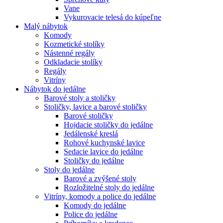
Vane
Vykurovacie telesá do kúpeľne
Malý nábytok
Komody
Kozmetické stolíky
Nástenné regály
Odkladacie stolíky
Regály
Vitríny
Nábytok do jedálne
Barové stoly a stoličky
Stoličky, lavice a barové stoličky
Barové stoličky
Hojdacie stoličky do jedálne
Jedálenské kreslá
Rohové kuchynské lavice
Sedacie lavice do jedálne
Stoličky do jedálne
Stoly do jedálne
Barové a zvýšené stoly
Rozložitelné stoly do jedálne
Vitríny, komody a police do jedálne
Komody do jedálne
Police do jedálne