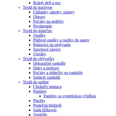
Rolety deň a noc
Textil do kuchyne
Chňapky, utierky, zástery
Obrusy
Poťahy na stoličky
Prestieranie
Textil do kúpeľne
Osušky
Plážové osušky a osušky do sauny
Rukavice na umývanie
Sprchové závesy
Uteráky
Textil do obývačky
Dekoračné vankúše
Deky a prehozy
Poťahy a obliečky na vankúše
Sedacie vankúše
Textil do spálne
Chrániče matraca
Paplóny
Paplóny so syntetickou výplňou
Plachty
Posteľná bielizeň
Sada lôžkovín
Vankúše