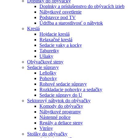
Doplnky do obývačky
Doplnky a príslušenstvo do obývacích izieb
Nábytkové osvetlenie
Podstavce pod TV
Údržba a starostlivosť o nábytok
Kreslá
Hojdacie kreslá
Relaxačné kreslá
Sedacie vaky a kocky
Taburetky
Ušiaky
Obývačkové steny
Sedacie súpravy
Leňošky
Pohovky
Rohové sedacie súpravy
Rozkladacie pohovky a sedačky
Sedacie súpravy do U
Sektorový nábytok do obývačky
Komody do obývačky
Nábytkové programy
Nástenné police
Regály a deliace steny
Vitríny
Stolíky do obývačky