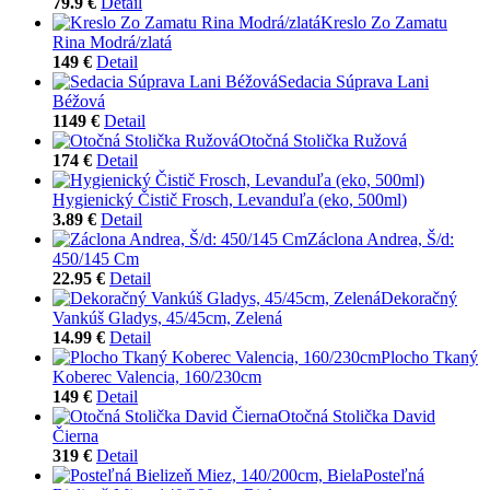
79.9 €
Detail
Kreslo Zo Zamatu
Rina Modrá/zlatá
149 €
Detail
Sedacia Súprava Lani
Béžová
1149 €
Detail
Otočná Stolička Ružová
174 €
Detail
Hygienický Čistič Frosch, Levanduľa (eko, 500ml)
3.89 €
Detail
Záclona Andrea, Š/d:
450/145 Cm
22.95 €
Detail
Dekoračný
Vankúš Gladys, 45/45cm, Zelená
14.99 €
Detail
Plocho Tkaný
Koberec Valencia, 160/230cm
149 €
Detail
Otočná Stolička David
Čierna
319 €
Detail
Posteľná