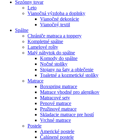
Sezónny tovar
Leto
Vianočná výzdoba a doplnky
Vianočné dekorácie
Vianočný textil
Spálne
Chrániče matraca a toppery
Kompletné spálne
Lamelové rošty
Malý nábytok do spálne
Komody do spálne
Nočné stolíky
Stojany na šaty a oblečenie
Toaletné a kozmetické stolíky
Matrace
Boxspring matrace
Matrace vhodné pro alergikov
Matracové sety
Penové matrace
Pružinové matrace
Skladacie matrace pre hostí
Vrchné matrace
Postele
Americké postele
Čalúnené postele