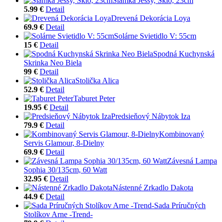
Slamka Jessy, Sklo, 23cm
5.99 €
Detail
Drevená Dekorácia Loya
69.9 €
Detail
Solárne Svietidlo V: 55cm
15 €
Detail
Spodná Kuchynská
Skrinka Neo Biela
99 €
Detail
Stolička Alica
52.9 €
Detail
Taburet Peter
19.95 €
Detail
Predsieňový Nábytok Iza
79.9 €
Detail
Kombinovaný
Servis Glamour, 8-Dielny
69.9 €
Detail
Závesná Lampa
Sophia 30/135cm, 60 Watt
32.95 €
Detail
Nástenné Zrkadlo Dakota
44.9 €
Detail
Sada Príručných
Stolíkov Arne -Trend-