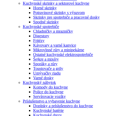
Kuchynské skrinky a sektorové kuchyne
Horné skrinky
Potravinové skrinky s výsuvom
Skrinky pre spotrebiče a pracovné dosky
Spodné skrinky
Kuchynské spotrebiče
Chladničky a mrazničky
Digestory
Fritézy
Kávovary a varné kanvice
Mikrovlnné rúry a minipekárne
Ostatné kuchynské elektrospotrebiče
Šejkre a mixéry
Sporáky a rúry
Toustovače a grily
Umývačky riadu
Varné dosky
Kuchynský nábytok
Komody do kuchyne
Police do kuchyne
Servírovacie vozíky
Príslušenstvo a vybavenie kuchyne
Doplnky a príslušenstvo do kuchyne
Kuchynské batérie
Kuchynské drezy