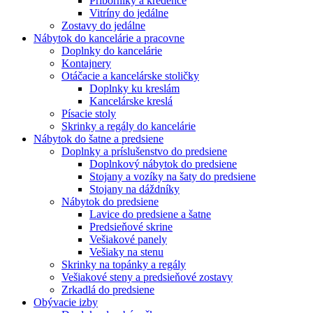
Príborníky a kredence
Vitríny do jedálne
Zostavy do jedálne
Nábytok do kancelárie a pracovne
Doplnky do kancelárie
Kontajnery
Otáčacie a kancelárske stoličky
Doplnky ku kreslám
Kancelárske kreslá
Písacie stoly
Skrinky a regály do kancelárie
Nábytok do šatne a predsiene
Doplnky a príslušenstvo do predsiene
Doplnkový nábytok do predsiene
Stojany a vozíky na šaty do predsiene
Stojany na dáždníky
Nábytok do predsiene
Lavice do predsiene a šatne
Predsieňové skrine
Vešiakové panely
Vešiaky na stenu
Skrinky na topánky a regály
Vešiakové steny a predsieňové zostavy
Zrkadlá do predsiene
Obývacie izby