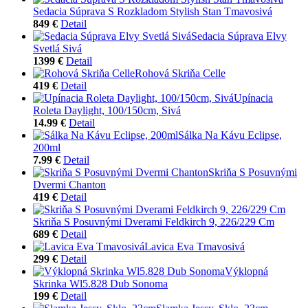
Sedacia Súprava S Rozkladom Stylish Stan Tmavosivá
849 €
Detail
Sedacia Súprava Elvy
Svetlá Sivá
1399 €
Detail
Rohová Skriňa Celle
419 €
Detail
Upínacia
Roleta Daylight, 100/150cm, Sivá
14.99 €
Detail
Sálka Na Kávu Eclipse,
200ml
7.99 €
Detail
Skriňa S Posuvnými
Dvermi Chanton
419 €
Detail
Skriňa S Posuvnými Dverami Feldkirch 9, 226/229 Cm
689 €
Detail
Lavica Eva Tmavosivá
299 €
Detail
Výklopná
Skrinka Wl5.828 Dub Sonoma
199 €
Detail