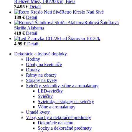
Bielizeň Miez, 140/200cm, Biela
24.95 €
Detail
Retro Kreslo Nati Sivé
189 €
Detail
Rohová Šatníková
Skriňa Alabama
419 €
Detail
Led Žiarovka 10122k
4.99 €
Detail
Dekorácie a bytové doplnky
Hodiny
Obaly na kvetináče
Obrazy
Rámy na obrazy
Stojany na kvety
Sviečky, svietniky, vône a aromalampy
LED-sviečky
Sviečky
Svietniky a stojany na sviečky
Vône a aromalampy
Umelé kvety
Vázy, sochy a dekoračné predmety
Dekorácie na stenu
Sochy a dekoračné predmety