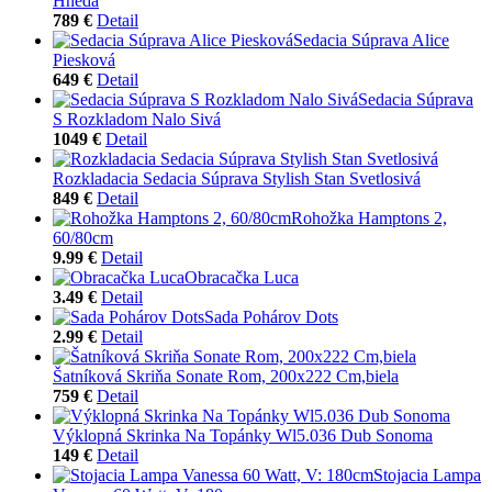
Hnedá
789 €
Detail
Sedacia Súprava Alice
Piesková
649 €
Detail
Sedacia Súprava
S Rozkladom Nalo Sivá
1049 €
Detail
Rozkladacia Sedacia Súprava Stylish Stan Svetlosivá
849 €
Detail
Rohožka Hamptons 2,
60/80cm
9.99 €
Detail
Obracačka Luca
3.49 €
Detail
Sada Pohárov Dots
2.99 €
Detail
Šatníková Skriňa Sonate Rom, 200x222 Cm,biela
759 €
Detail
Výklopná Skrinka Na Topánky Wl5.036 Dub Sonoma
149 €
Detail
Stojacia Lampa