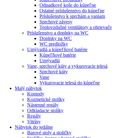
Odpadkové koše do kúpeľne
Ostatné príslušenstvo do kúpeľne
Príslušenstvo k sprchám a vaniam
Sprchové závesy
Teplovzdušné ventilátory a ohrievače
Príslušenstvo a doplnky na WC
Doplnky na WC
WC predložky
Umývadlá a kúpeľňové batérie
Kúpeľňové batérie
Umývadlá
Vane, sprchové kúty a vykurovacie telesá
Sprchové kúty
Vane
Vykurovacie telesá do kúpeľne
Malý nábytok
Komody
Kozmetické stolíky
Nástenné regály
Odkladacie stolíky
Regály
Vitríny
Nábytok do jedálne
Barové stoly a stoličky