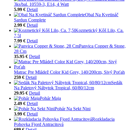
3ks/bal. 10559-3, E14, 4 Watt
5.99 €
Detail
Obal Na Kvetináč
Sardun Complete
2.99 €
Detail
Kozmetický Kôš Lilo, Ca.
7,5l
7.99 €
Detail
Panvica Copper & Stone,
28 Cm
35.95 €
Detail
Matrac Pre Mládež Color Kid Grey, 140/200cm, Sivý Poťah
259 €
Detail
Sedák
Na Paletový Nábytok Tropical, 60/80/12cm
29.95 €
Detail
Pohár Maja
2.49 €
Detail
Pohár Na Sekt Nini
3.99 €
Detail
Rozkladacia
Pohovka Fjord Antracitová
689 €
Detail