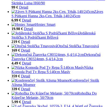
Skrinka Luisa H60/90
99 €
Detail
Záves
S Pútkami Hanna 2ks-Cen. Trhák,140/245cm
6.99 €
Detail
Hrniec Smart
19.98 €
Detail
Jedálenská
Stolička S Podrúčkami Béžová
219 €
Detail
Otočná Stolička Tmavosivá
169 €
Detail
Dekoračná
Žiarovka C80324mm, 6,4/14,2cm
4.49 €
Detail
Nízka
Komoda Pod Tv Repa Š:140cm Masív
359 €
Detail
Konferenčný Stolík
Alisma Mramor
339 €
Detail
Rohožka Do
Kúpeľne Melanie, 50/70cm
5.99 €
Detail
Led Žiarovka