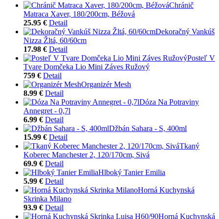
Chránič
Matraca Xaver, 180/200cm, Béžová
25.95 €
Detail
Dekoračný Vankúš
Nizza Žltá, 60/60cm
17.98 €
Detail
Posteľ V
Tvare Domčeka Lio Mini Záves Ružový
759 €
Detail
Organizér Mesh
8.99 €
Detail
Dóza Na Potraviny
Annegret - 0,7l
6.99 €
Detail
Džbán Sahara - S, 400ml
15.99 €
Detail
Tkaný
Koberec Manchester 2, 120/170cm, Sivá
69.9 €
Detail
Hlboký Tanier Emilia
5.99 €
Detail
Horná Kuchynská
Skrinka Milano
93.9 €
Detail
Horná Kuchynská