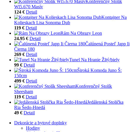
Konferenčný Stolík
Wl5.670 Masív
124 €
Detail
Kontajner Na
Kolieskach Lisa Sonoma Dub
119 €
Detail
Rám Na Obrazy Leon
24.95 €
Detail
Čalúnená Posteľ Japp Ii
Čierna 180
269 €
Detail
Tunel Na Hranie Žltý/biely
99 €
Detail
Široká Komoda Juno Š:
150cm
499 €
Detail
Konferenčný Stolík
Sheesham
119 €
Detail
Jedálenská Stolička
Ria Šedo-Hnedá
49 €
Detail
Dekorácie a bytové doplnky
Hodiny