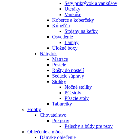
Sety prikrývok a vankúšov
Uteráky
Vankúše
Koberce a koberčeky
Kúpeľňa
Stojany na kefky
Osvetlenie
Lampy
Úložné boxy
Nábytok
Matrace
Postele
Rošty do postelí
Sedacie súpravy
Stolíky
Nočné stolíky
PC stoly
Písacie stoly
Taburetky
Hobby
Chovateľstvo
Pre psov
Pelechy a búdy pre psov
Oblečenie a móda
Dámske oblečenie