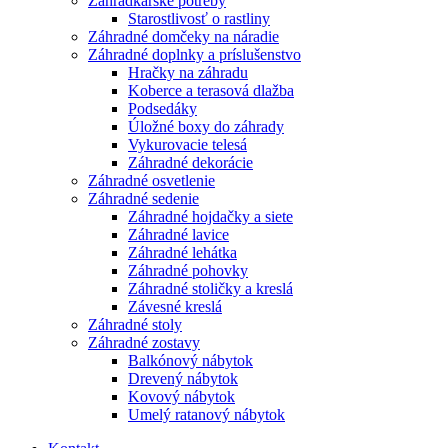
Záhradkárske potreby
Starostlivosť o rastliny
Záhradné domčeky na náradie
Záhradné doplnky a príslušenstvo
Hračky na záhradu
Koberce a terasová dlažba
Podsedáky
Úložné boxy do záhrady
Vykurovacie telesá
Záhradné dekorácie
Záhradné osvetlenie
Záhradné sedenie
Záhradné hojdačky a siete
Záhradné lavice
Záhradné lehátka
Záhradné pohovky
Záhradné stoličky a kreslá
Závesné kreslá
Záhradné stoly
Záhradné zostavy
Balkónový nábytok
Drevený nábytok
Kovový nábytok
Umelý ratanový nábytok