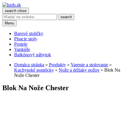
search
close
search
Menu
Barové stoličky
Písacie stoly
Postele
Vankúše
Balkónový nábytok
Domáca stránka
»
Produkty
»
Varenie a stolovanie
»
Kuchynské pomôcky
»
Nože a držiaky nožov
»
Blok Na
Nože Chester
Blok Na Nože Chester