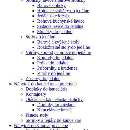
Stoličky, lavice a barové stoličky
Barové stoličky
Hojdacie stoličky do jedálne
Jedálenské kreslá
Rohové kuchynské lavice
Sedacie lavice do jedálne
Stoličky do jedálne
Stoly do jedálne
Barové a zvýšené stoly
Rozložitelné stoly do jedálne
Vitríny, komody a police do jedálne
Komody do jedálne
Police do jedálne
Príborníky a kredence
Vitríny do jedálne
Zostavy do jedálne
Nábytok do kancelárie a pracovne
Doplnky do kancelárie
Kontajnery
Otáčacie a kancelárske stoličky
Doplnky ku kreslám
Kancelárske kreslá
Písacie stoly
Skrinky a regály do kancelárie
Nábytok do šatne a predsiene