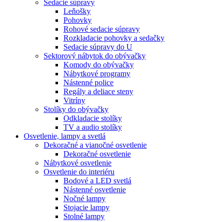
Sedacie súpravy
Leňošky
Pohovky
Rohové sedacie súpravy
Rozkladacie pohovky a sedačky
Sedacie súpravy do U
Sektorový nábytok do obývačky
Komody do obývačky
Nábytkové programy
Nástenné police
Regály a deliace steny
Vitríny
Stolíky do obývačky
Odkladacie stolíky
TV a audio stolíky
Osvetlenie, lampy a svetlá
Dekoračné a vianočné osvetlenie
Dekoračné osvetlenie
Nábytkové osvetlenie
Osvetlenie do interiéru
Bodové a LED svetlá
Nástenné osvetlenie
Nočné lampy
Stojacie lampy
Stolné lampy