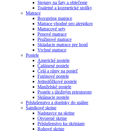
Stojany na šaty a oblečenie
Toaletné a kozmetické stolíky
Matrace
Boxspring matrace
Matrace vhodné pro alergikov
Matracové sety
Penové matrace
Pružinové matrace
Skladacie matrace pre hostí
Vrchné matrace
Postele
Americké postele
Čalúnené postele
Čelá a rámy na posteľ
Futónové postele
Jednolôžkové postele
Manželské postele
Postele s úložným priestorom
Sklápacie postele
Príslušenstvo a doplnky do spálne
Šatníkové skrine
Nadstavce na skrine
Otvorené skrine
Príslušenstvo ku skriniam
Rohové skrine