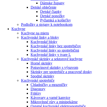
Dámske župany
Detské oblečenie
Detské čiapky
Detské ponožky
Pyžamká a košieľky
Podložky a stojany k notebookom
Kuchyne
Kuchyne na mieru
Kuchynské linky a bloky
Kuchynské bloky
Kuchynské linky bez spotrebičov
Kuchynské linky so spotrebičmi
Kuchynské linky v tvare L
Kuchynské skrinky a sektorové kuchyne
Horné skrinky
Potravinové skrinky s výsuvom
Skrinky pre spotrebiče a pracovné dosky
Spodné skrinky
Kuchynské spotrebiče
Chladničky a mrazničky
Digestory
Fritézy
Kávovary a varné kanvice
Mikrovlnné rúry a minipekárne
Ostatné kuchynské elektrospotrebiče