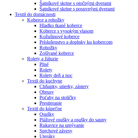
Šatníkové skrine s otočnými dverami
Šatníkové skrine s posuvnými dverami
Textil do domácnosti
Koberce a rohožky
Hladko tkané koberce
Koberce s vysokým vlasom
Kožušinové koberce
Príslušenstvo a doplnky ku kobercom
Rohožky
Zošívané koberce
Rolety a žáluzie
Plisé
Rolety
Rolety deň a noc
Textil do kuchyne
Chňapky, utierky, zástery
Obrusy
Poťahy na stoličky
Prestieranie
Textil do kúpeľne
Osušky
Plážové osušky a osušky do sauny
Rukavice na umývanie
Sprchové závesy
Uteráky