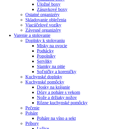
Úložné boxy
Zásuvkové boxy
Ostatné organizéry
Skladovanie oblečenia
Viacúčelové vozíky
Závesné organizéry
Varenie a stolovanie
Doplnky k stolovaniu
Misky na ovocie
Podtácky
Popolníky
Servítky
Slamky na pitie
Soľničky a koreničky
Kuchynské doplnky
Kuchynské pomôcky
Dosky na krájanie
Dózy a poháre s vekom
Nože a držiaky nožov
Rôzne kuchynské pomôcky
Pečenie
Poháre
Poháre na víno a sekt
Príbory
Lyžice