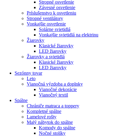
Stropné osvetlenie
Závesné osvetlenie
Príslušenstvo k osvetleniu
Stropné ventilátory
Vonkajšie osvetlenie
Solárne svietidlá
Vonkajšie svietidlá na elektrinu
Žiarovky
Klasické žiarovky
LED žiarovky
Žiarovky a svietidlá
Klasické žiarovky
LED žiarovky
Sezónny tovar
Leto
Vianočná výzdoba a doplnky
Vianočné dekorácie
Vianočný textil
Spálne
Chrániče matraca a toppery
Kompletné spálne
Lamelové rošty
Malý nábytok do spálne
Komody do spálne
Nočné stolíky