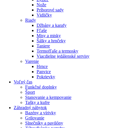
Nože
Príborové sady
Vidličky
Riady
Džbány a karafy
Fľaše
Misy a misky
Šálky a hrnčeky
Taniere
Termofľaše a termosky
Viacdielne jedálenské servisy
Varenie
Hrnce
Panvice
Pokrievky
Voľný čas
Funkčné doplnky
Šport
Stanovanie a kempovanie
Tašky a kufre
Záhradný nábytok
Bazény a vírivky
Grilovanie
Slnečníky a pavilóny