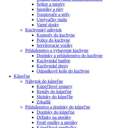
Šejkre a mixéry
Sporáky a rúry
Toustovače a grily
Umývačky riadu
Varné dosky
Kuchynský nábytok
Komody do kuchyne
Police do kuchyne
Servírovacie vozíky
Príslušenstvo a vybavenie kuchyne
Doplnky a príslušenstvo do kuchyne
Kuchynské batérie
Kuchynské drezy
Odpadkové koše do kuchyne
Kúpeľne
Nábytok do kúpeľne
Kúpeľňové zostavy
Regály do kúpeľne
Skrinky do kúpeľňe
Zrkadlá
Príslušenstvo a doplnky do kúpeľne
Doplnky do kúpeľne
Držiaky na uteráky
Froté osušky a uteráky
Kúpeľňové predložky