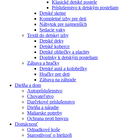
Klasické detské postele
Príslušenstvo k detským posteliam
Detské skrine
Kompletné izby pre deti
Nábytok pre najmenších
Sedacie vaky
Textil do detskej izby
Detské deky
Detské koberce
Detské obliečky a plachty
Doplnky k detským posteliam
Zábava a hračky
Detské autá a kolobežky
Hračky pre deti
Zábava na záhrade
Dielňa a dom
Autopríslušenstvo
Chovateľstvo
Darčekové príslušenstvo
Dielňa a náradie
Maliarske potreby
Ochrana proti hmyzu
Domácnosť
Odpadkové koše
Starostlivosť o bielizeň