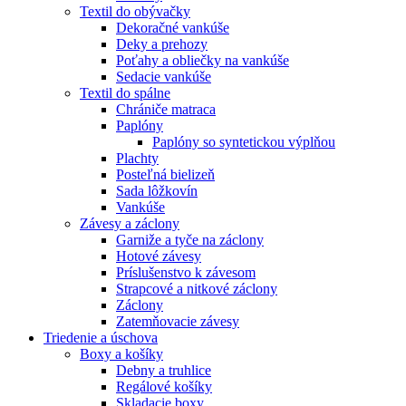
Textil do obývačky
Dekoračné vankúše
Deky a prehozy
Poťahy a obliečky na vankúše
Sedacie vankúše
Textil do spálne
Chrániče matraca
Paplóny
Paplóny so syntetickou výplňou
Plachty
Posteľná bielizeň
Sada lôžkovín
Vankúše
Závesy a záclony
Garniže a tyče na záclony
Hotové závesy
Príslušenstvo k závesom
Strapcové a nitkové záclony
Záclony
Zatemňovacie závesy
Triedenie a úschova
Boxy a košíky
Debny a truhlice
Regálové košíky
Skladacie boxy