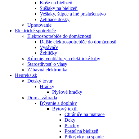
Koše na bielizeň
Sušiaky na bielizeň
Vešiaky, štipce a iné príslušenstvo
Žehliace dosky
Upratovanie
Elektrické spotrebiče
Elektrospotrebiče do domácnosti
Dalšie elektrospotrebiče do domácnosti
Vysávače
Žehličky
Kúrenie, ventilátory a elektrické krby
Starostlivosť o vlasy
Zábavná elektronika
Heureka.sk
Detský tovar
Hračky
Plyšové hračky
Dom a záhrada
Bývanie a doplnky
Bytový textil
Chrániče na matrace
Deky
Plachty
Posteľná bielizeň
Prikrývky na spanie