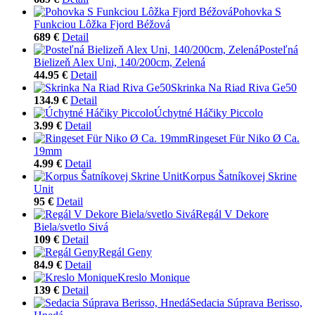
Pohovka S
Funkciou Lôžka Fjord Béžová
689 €
Detail
Posteľná
Bielizeň Alex Uni, 140/200cm, Zelená
44.95 €
Detail
Skrinka Na Riad Riva Ge50
134.9 €
Detail
Úchytné Háčiky Piccolo
3.99 €
Detail
Ringeset Für Niko Ø Ca.
19mm
4.99 €
Detail
Korpus Šatníkovej Skrine
Unit
95 €
Detail
Regál V Dekore
Biela/svetlo Sivá
109 €
Detail
Regál Geny
84.9 €
Detail
Kreslo Monique
139 €
Detail
Sedacia Súprava Berisso,