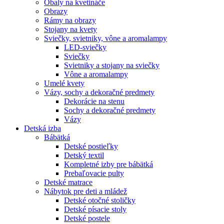
Obaly na kvetináče
Obrazy
Rámy na obrazy
Stojany na kvety
Sviečky, svietniky, vône a aromalampy
LED-sviečky
Sviečky
Svietniky a stojany na sviečky
Vône a aromalampy
Umelé kvety
Vázy, sochy a dekoračné predmety
Dekorácie na stenu
Sochy a dekoračné predmety
Vázy
Detská izba
Bábätká
Detské postieľky
Detský textil
Kompletné izby pre bábätká
Prebaľovacie pulty
Detské matrace
Nábytok pre deti a mládež
Detské otočné stoličky
Detské písacie stoly
Detské postele