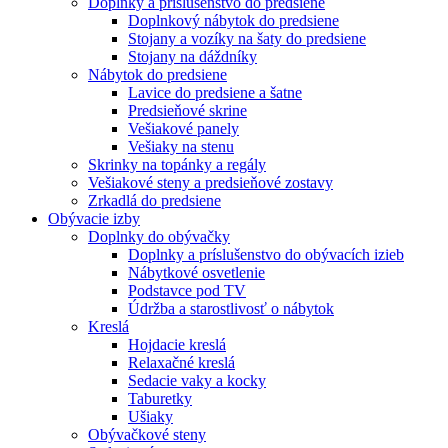
Doplnky a príslušenstvo do predsiene
Doplnkový nábytok do predsiene
Stojany a vozíky na šaty do predsiene
Stojany na dáždníky
Nábytok do predsiene
Lavice do predsiene a šatne
Predsieňové skrine
Vešiakové panely
Vešiaky na stenu
Skrinky na topánky a regály
Vešiakové steny a predsieňové zostavy
Zrkadlá do predsiene
Obývacie izby
Doplnky do obývačky
Doplnky a príslušenstvo do obývacích izieb
Nábytkové osvetlenie
Podstavce pod TV
Údržba a starostlivosť o nábytok
Kreslá
Hojdacie kreslá
Relaxačné kreslá
Sedacie vaky a kocky
Taburetky
Ušiaky
Obývačkové steny