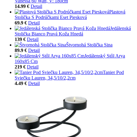
Vanessa 60 Watt, V: 180cm
14.99 €
Detail
Plastová
Stolička S Podrúčkami Eset Piesková
69.9 €
Detail
Jedálenská
Stolička Bianco Pravá Koža Hnedá
139 €
Detail
Štvornohá Stolička Sina
89.9 €
Detail
Jedálenský Stôl Arya
160x85 Cm
219 €
Detail
Tanier Pod
Sviečku Lauren, 34,5/10/2,2cm
4.49 €
Detail