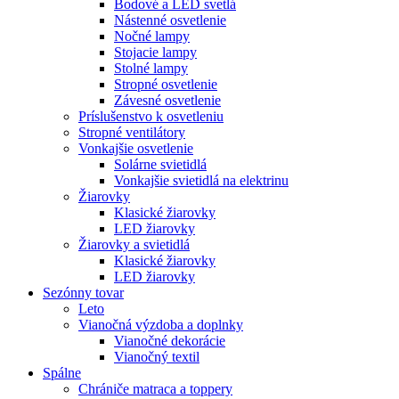
Bodové a LED svetlá
Nástenné osvetlenie
Nočné lampy
Stojacie lampy
Stolné lampy
Stropné osvetlenie
Závesné osvetlenie
Príslušenstvo k osvetleniu
Stropné ventilátory
Vonkajšie osvetlenie
Solárne svietidlá
Vonkajšie svietidlá na elektrinu
Žiarovky
Klasické žiarovky
LED žiarovky
Žiarovky a svietidlá
Klasické žiarovky
LED žiarovky
Sezónny tovar
Leto
Vianočná výzdoba a doplnky
Vianočné dekorácie
Vianočný textil
Spálne
Chrániče matraca a toppery