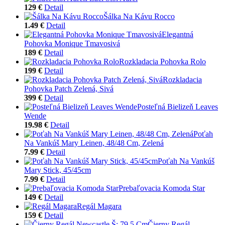
129 €
Detail
Šálka Na Kávu Rocco
1.49 €
Detail
Elegantná
Pohovka Monique Tmavosivá
189 €
Detail
Rozkladacia Pohovka Rolo
199 €
Detail
Rozkladacia
Pohovka Patch Zelená, Sivá
399 €
Detail
Posteľná Bielizeň Leaves
Wende
19.98 €
Detail
Poťah
Na Vankúš Mary Leinen, 48/48 Cm, Zelená
7.99 €
Detail
Poťah Na Vankúš
Mary Stick, 45/45cm
7.99 €
Detail
Prebaľovacia Komoda Star
149 €
Detail
Regál Magara
159 €
Detail
Čierny Regál