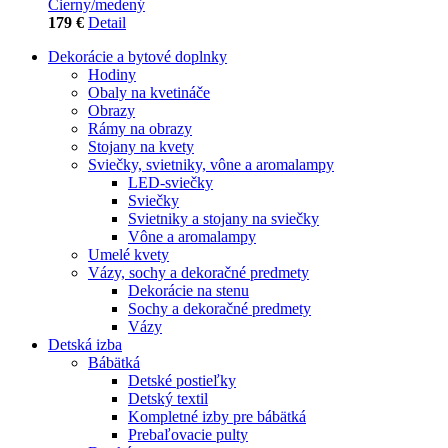
Čierny/medený
179 €
Detail
Dekorácie a bytové doplnky
Hodiny
Obaly na kvetináče
Obrazy
Rámy na obrazy
Stojany na kvety
Sviečky, svietniky, vône a aromalampy
LED-sviečky
Sviečky
Svietniky a stojany na sviečky
Vône a aromalampy
Umelé kvety
Vázy, sochy a dekoračné predmety
Dekorácie na stenu
Sochy a dekoračné predmety
Vázy
Detská izba
Bábätká
Detské postieľky
Detský textil
Kompletné izby pre bábätká
Prebaľovacie pulty