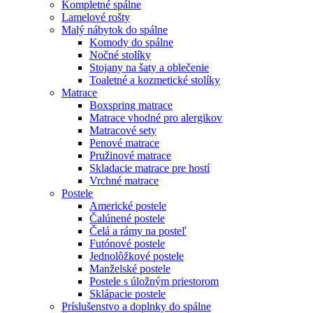
Kompletné spálne
Lamelové rošty
Malý nábytok do spálne
Komody do spálne
Nočné stolíky
Stojany na šaty a oblečenie
Toaletné a kozmetické stolíky
Matrace
Boxspring matrace
Matrace vhodné pro alergikov
Matracové sety
Penové matrace
Pružinové matrace
Skladacie matrace pre hostí
Vrchné matrace
Postele
Americké postele
Čalúnené postele
Čelá a rámy na posteľ
Futónové postele
Jednolôžkové postele
Manželské postele
Postele s úložným priestorom
Sklápacie postele
Príslušenstvo a doplnky do spálne