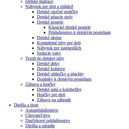
Detské matrace
Nábytok pre deti a mládež
Detské otočné stoličky
Detské písacie stoly
Detské postele
Klasické detské postele
Príslušenstvo k detským posteliam
Detské skrine
Kompletné izby pre deti
Nábytok pre najmenších
Sedacie vaky
Textil do detskej izby
Detské deky
Detské koberce
Detské obliečky a plachty
Doplnky k detským posteliam
Zábava a hračky
Detské autá a kolobežky
Hračky pre deti
Zábava na záhrade
Dielňa a dom
Autopríslušenstvo
Chovateľstvo
Darčekové príslušenstvo
Dielňa a náradie