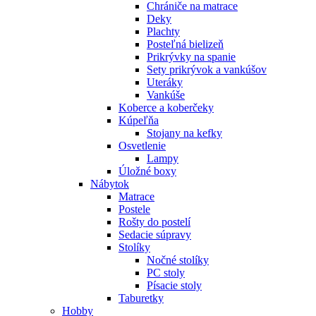
Chrániče na matrace
Deky
Plachty
Posteľná bielizeň
Prikrývky na spanie
Sety prikrývok a vankúšov
Uteráky
Vankúše
Koberce a koberčeky
Kúpeľňa
Stojany na kefky
Osvetlenie
Lampy
Úložné boxy
Nábytok
Matrace
Postele
Rošty do postelí
Sedacie súpravy
Stolíky
Nočné stolíky
PC stoly
Písacie stoly
Taburetky
Hobby