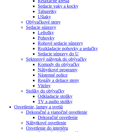
Relaxačné kreslá
Sedacie vaky a kocky
Taburetky
Ušiaky
Obývačkové steny
Sedacie súpravy
Leňošky
Pohovky
Rohové sedacie súpravy
Rozkladacie pohovky a sedačky
Sedacie súpravy do U
Sektorový nábytok do obývačky
Komody do obývačky
Nábytkové programy
Nástenné police
Regály a deliace steny
Vitríny
Stolíky do obývačky
Odkladacie stolíky
TV a audio stolíky
Osvetlenie, lampy a svetlá
Dekoračné a vianočné osvetlenie
Dekoračné osvetlenie
Nábytkové osvetlenie
Osvetlenie do interiéru