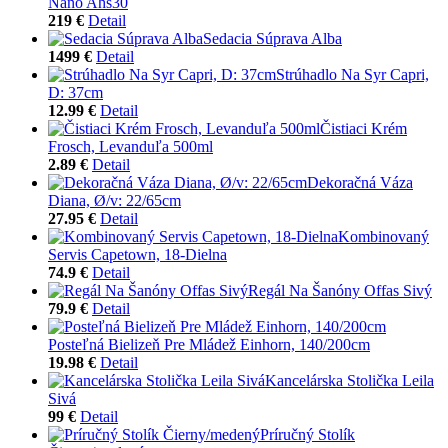
Nano Ahs30
219 €
Detail
Sedacia Súprava Alba
1499 €
Detail
Strúhadlo Na Syr Capri,
D: 37cm
12.99 €
Detail
Čistiaci Krém
Frosch, Levanduľa 500ml
2.89 €
Detail
Dekoračná Váza
Diana, Ø/v: 22/65cm
27.95 €
Detail
Kombinovaný
Servis Capetown, 18-Dielna
74.9 €
Detail
Regál Na Šanóny Offas Sivý
79.9 €
Detail
Posteľná Bielizeň Pre Mládež Einhorn, 140/200cm
19.98 €
Detail
Kancelárska Stolička Leila
Sivá
99 €
Detail
Príručný Stolík