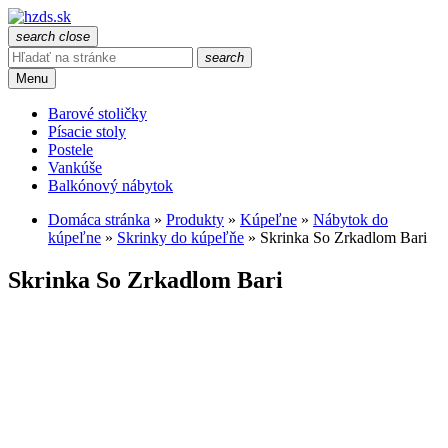
search
close
search
Menu
Barové stoličky
Písacie stoly
Postele
Vankúše
Balkónový nábytok
Domáca stránka
»
Produkty
»
Kúpeľne
»
Nábytok do
kúpeľne
»
Skrinky do kúpeľňe
»
Skrinka So Zrkadlom Bari
Skrinka So Zrkadlom Bari