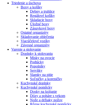
Triedenie a úschova
Boxy a košíky
Debny a truhlice
Regálové košíky
Skladacie boxy
Úložné boxy
Zásuvkové boxy
Ostatné organizéry
Skladovanie oblečenia
Viacúčelové vozíky
Závesné organizéry
Varenie a stolovanie
Doplnky k stolovaniu
Misky na ovocie
Podtácky
Popolníky
Servítky
Slamky na pitie
Soľničky a koreničky
Kuchynské doplnky
Kuchynské pomôcky
Dosky na krájanie
Dózy a poháre s vekom
Nože a držiaky nožov
Rôzne kuchynské pomôcky