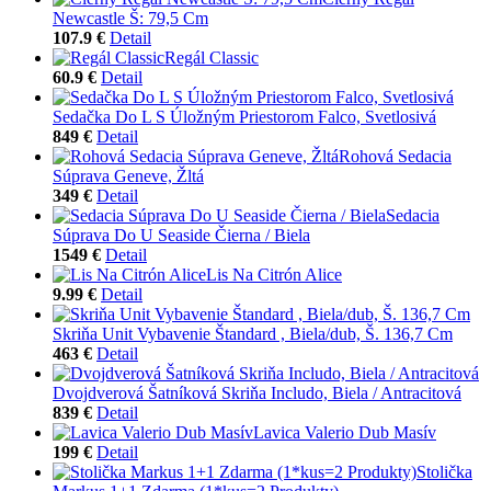
Newcastle Š: 79,5 Cm
107.9 €
Detail
Regál Classic
60.9 €
Detail
Sedačka Do L S Úložným Priestorom Falco, Svetlosivá
849 €
Detail
Rohová Sedacia
Súprava Geneve, Žltá
349 €
Detail
Sedacia
Súprava Do U Seaside Čierna / Biela
1549 €
Detail
Lis Na Citrón Alice
9.99 €
Detail
Skriňa Unit Vybavenie Štandard , Biela/dub, Š. 136,7 Cm
463 €
Detail
Dvojdverová Šatníková Skriňa Includo, Biela / Antracitová
839 €
Detail
Lavica Valerio Dub Masív
199 €
Detail
Stolička