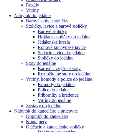
Regály
Vitríny
Nábytok do jedálne
Barové stoly a stoličky
Stoličky, lavice a barové stoličky
Barové stoličky
Hojdacie stoličky do jedálne
Jedálenské kreslá
Rohové kuchynské lavice
Sedacie lavice do jedálne
Stoličky do jedálne
Stoly do jedálne
Barové a zvýšené stoly
Rozložitelné stoly do jedálne
Vitríny, komody a police do jedálne
Komody do jedálne
Police do jedálne
Príborníky a kredence
Vitríny do jedálne
Zostavy do jedálne
Nábytok do kancelárie a pracovne
Doplnky do kancelárie
Kontajnery
Otáčacie a kancelárske stoličky