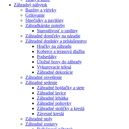
Záhradný nábytok
Bazény a vírivky
Grilovanie
Slnečníky a pavilóny
Záhradkárske potreby
Starostlivosť o rastliny
Záhradné domčeky na náradie
Záhradné doplnky a príslušenstvo
Hračky na záhradu
Koberce a terasová dlažba
Podsedáky
Úložné boxy do záhrady
Vykurovacie telesá
Záhradné dekorácie
Záhradné osvetlenie
Záhradné sedenie
Záhradné hojdačky a siete
Záhradné lavice
Záhradné lehátka
Záhradné pohovky
Záhradné stoličky a kreslá
Závesné kreslá
Záhradné stoly
Záhradné zostavy