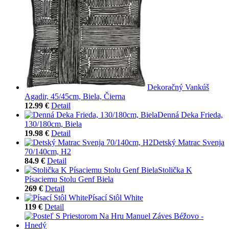
Dekoračný Vankúš
Agadir, 45/45cm, Biela, Čierna
12.99 €
Detail
Denná Deka Frieda,
130/180cm, Biela
19.98 €
Detail
Detský Matrac Svenja
70/140cm, H2
84.9 €
Detail
Stolička K
Písaciemu Stolu Genf Biela
269 €
Detail
Písací Stôl White
119 €
Detail