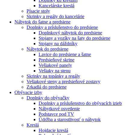
Doplnky ku kreslám
Kancelárske kreslá
Písacie stoly
Skrinky a regály do kancelárie
Nábytok do šatne a predsiene
Doplnky a príslušenstvo do predsiene
Doplnkový nábytok do predsiene
Stojany a vozíky na šaty do predsiene
Stojany na dáždníky
Nábytok do predsiene
Lavice do predsiene a šatne
Predsieňové skrine
Vešiakové panely
Vešiaky na stenu
Skrinky na topánky a regály
Vešiakové steny a predsieňové zostavy
Zrkadlá do predsiene
Obývacie izby
Doplnky do obývačky
Doplnky a príslušenstvo do obývacích izieb
Nábytkové osvetlenie
Podstavce pod TV
Údržba a starostlivosť o nábytok
Kreslá
Hojdacie kreslá