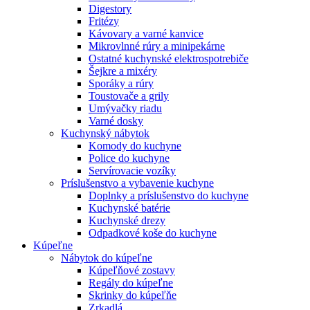
Digestory
Fritézy
Kávovary a varné kanvice
Mikrovlnné rúry a minipekárne
Ostatné kuchynské elektrospotrebiče
Šejkre a mixéry
Sporáky a rúry
Toustovače a grily
Umývačky riadu
Varné dosky
Kuchynský nábytok
Komody do kuchyne
Police do kuchyne
Servírovacie vozíky
Príslušenstvo a vybavenie kuchyne
Doplnky a príslušenstvo do kuchyne
Kuchynské batérie
Kuchynské drezy
Odpadkové koše do kuchyne
Kúpeľne
Nábytok do kúpeľne
Kúpeľňové zostavy
Regály do kúpeľne
Skrinky do kúpeľňe
Zrkadlá