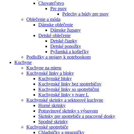
Chovateľstvo
Pre psov
Pelechy a búdy pre psov
Oblečenie a móda
Dámske oblečenie
Dámske župany
Detské oblečenie
Detské čiapky
Detské ponožky
Pyžamká a košieľky
Podložky a stojany k notebookom
Kuchyne
Kuchyne na mieru
Kuchynské linky a bloky
Kuchynské bloky
Kuchynské linky bez spotrebičov
Kuchynské linky so spotrebičmi
Kuchynské linky v tvare L
Kuchynské skrinky a sektorové kuchyne
Horné skrinky
Potravinové skrinky s výsuvom
Skrinky pre spotrebiče a pracovné dosky
Spodné skrinky
Kuchynské spotrebiče
Chladničky a mrazničky