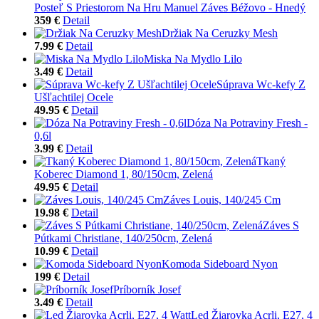
Posteľ S Priestorom Na Hru Manuel Záves Béžovo - Hnedý
359 €
Detail
Držiak Na Ceruzky Mesh
7.99 €
Detail
Miska Na Mydlo Lilo
3.49 €
Detail
Súprava Wc-kefy Z
Ušľachtilej Ocele
49.95 €
Detail
Dóza Na Potraviny Fresh -
0,6l
3.99 €
Detail
Tkaný
Koberec Diamond 1, 80/150cm, Zelená
49.95 €
Detail
Záves Louis, 140/245 Cm
19.98 €
Detail
Záves S
Pútkami Christiane, 140/250cm, Zelená
10.99 €
Detail
Komoda Sideboard Nyon
199 €
Detail
Príborník Josef
3.49 €
Detail
Led Žiarovka Acrli, E27, 4