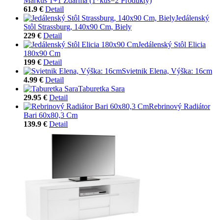
Markus 1+1 Zdarma (1*kus=2 Produkty)
61.9 €
Detail
Jedálenský
Stôl Strassburg, 140x90 Cm, Biely
229 €
Detail
Jedálenský Stôl Elicia
180x90 Cm
199 €
Detail
Svietnik Elena, Výška: 16cm
4.99 €
Detail
Taburetka Sara
29.95 €
Detail
Rebrinový Radiátor
Bari 60x80,3 Cm
139.9 €
Detail