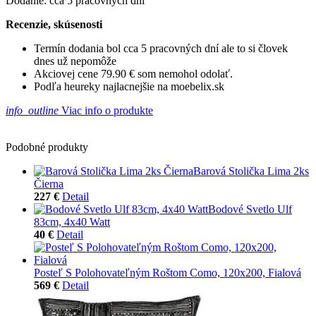
Dodanie: cca 5 pracovných dní
Recenzie, skúsenosti
Termín dodania bol cca 5 pracovných dní ale to si človek
dnes už nepomôže
Akciovej cene 79.90 € som nemohol odolať.
Podľa heureky najlacnejšie na moebelix.sk
info_outline
Viac info o produkte
Podobné produkty
Barová Stolička Lima 2ks
Čierna
227 €
Detail
Bodové Svetlo Ulf
83cm, 4x40 Watt
40 €
Detail
Posteľ S Polohovateľným Roštom Como, 120x200, Fialová
569 €
Detail