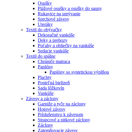
Osušky
Plážové osušky a osušky do sauny
Rukavice na umývanie
Sprchové závesy
Uteráky
Textil do obývačky
Dekoračné vankúše
Deky a prehozy
Poťahy a obliečky na vankúše
Sedacie vankúše
Textil do spálne
Chrániče matraca
Paplóny
Paplóny so syntetickou výplňou
Plachty
Posteľná bielizeň
Sada lôžkovín
Vankúše
Závesy a záclony
Garniže a tyče na záclony
Hotové závesy
Príslušenstvo k závesom
Strapcové a nitkové záclony
Záclony
Zatemňovacie závesy