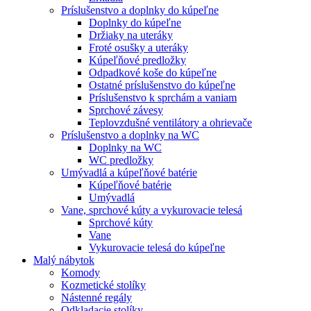
Príslušenstvo a doplnky do kúpeľne
Doplnky do kúpeľne
Držiaky na uteráky
Froté osušky a uteráky
Kúpeľňové predložky
Odpadkové koše do kúpeľne
Ostatné príslušenstvo do kúpeľne
Príslušenstvo k sprchám a vaniam
Sprchové závesy
Teplovzdušné ventilátory a ohrievače
Príslušenstvo a doplnky na WC
Doplnky na WC
WC predložky
Umývadlá a kúpeľňové batérie
Kúpeľňové batérie
Umývadlá
Vane, sprchové kúty a vykurovacie telesá
Sprchové kúty
Vane
Vykurovacie telesá do kúpeľne
Malý nábytok
Komody
Kozmetické stolíky
Nástenné regály
Odkladacie stolíky