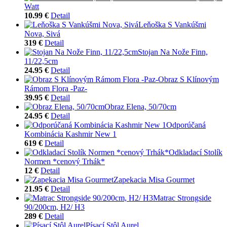
Watt
10.99 €
Detail
Leňoška S Vankúšmi
Nova, Sivá
319 €
Detail
Stojan Na Nože Finn,
11/22,5cm
24.95 €
Detail
Obraz S Klínovým
Rámom Flora -Paz-
39.95 €
Detail
Obraz Elena, 50/70cm
24.95 €
Detail
Odporúčaná
Kombinácia Kashmir New 1
619 €
Detail
Odkladací Stolík
Normen *cenový Trhák*
12 €
Detail
Zapekacia Misa Gourmet
21.95 €
Detail
Matrac Strongside
90/200cm, H2/ H3
289 €
Detail
Písací Stôl Aurel