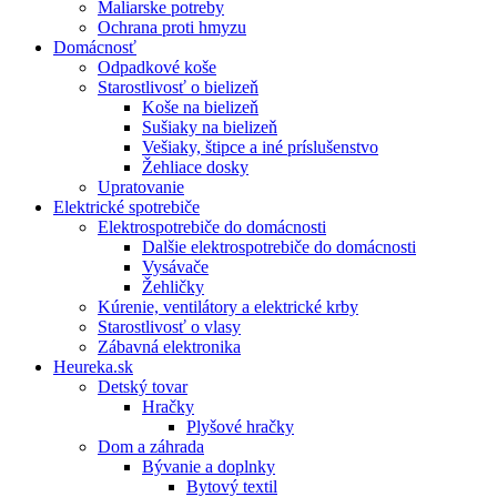
Maliarske potreby
Ochrana proti hmyzu
Domácnosť
Odpadkové koše
Starostlivosť o bielizeň
Koše na bielizeň
Sušiaky na bielizeň
Vešiaky, štipce a iné príslušenstvo
Žehliace dosky
Upratovanie
Elektrické spotrebiče
Elektrospotrebiče do domácnosti
Dalšie elektrospotrebiče do domácnosti
Vysávače
Žehličky
Kúrenie, ventilátory a elektrické krby
Starostlivosť o vlasy
Zábavná elektronika
Heureka.sk
Detský tovar
Hračky
Plyšové hračky
Dom a záhrada
Bývanie a doplnky
Bytový textil