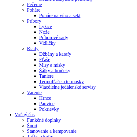
Pečenie
Poháre
Poháre na víno a sekt
Príbory
Lyžice
Nože
Príborové sady
Vidličky
Riady
Džbány a karafy
Fľaše
Misy a misky
Šálky a hrnčeky
Taniere
Termofľaše a termosky
Viacdielne jedálenské servisy
Varenie
Hrnce
Panvice
Pokrievky
Voľný čas
Funkčné doplnky
Šport
Stanovanie a kempovanie
Tašky a kufre