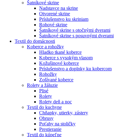
Šatníkové skrine
Nadstavce na skrine
Otvorené skrine
Príslušenstvo ku skriniam
Rohové skrine
Šatníkové skrine s otočnými dverami
Šatníkové skrine s posuvnými dverami
Textil do domácnosti
Koberce a rohožky
Hladko tkané koberce
Koberce s vysokým vlasom
Kožušinové koberce
Príslušenstvo a doplnky ku kobercom
Rohožky
Zošívané koberce
Rolety a žáluzie
Plisé
Rolety
Rolety deň a noc
Textil do kuchyne
Chňapky, utierky, zástery
Obrusy
Poťahy na stoličky
Prestieranie
Textil do kúpeľne