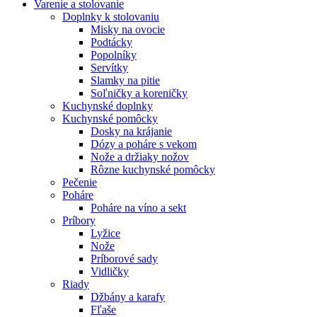
Varenie a stolovanie
Doplnky k stolovaniu
Misky na ovocie
Podtácky
Popolníky
Servítky
Slamky na pitie
Soľničky a koreničky
Kuchynské doplnky
Kuchynské pomôcky
Dosky na krájanie
Dózy a poháre s vekom
Nože a držiaky nožov
Rôzne kuchynské pomôcky
Pečenie
Poháre
Poháre na víno a sekt
Príbory
Lyžice
Nože
Príborové sady
Vidličky
Riady
Džbány a karafy
Fľaše