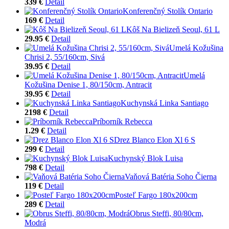
339 €
Detail
Konferenčný Stolík Ontario
169 €
Detail
Kôš Na Bielizeň Seoul, 61 L
29.95 €
Detail
Umelá Kožušina
Chrisi 2, 55/160cm, Sivá
39.95 €
Detail
Umelá
Kožušina Denise 1, 80/150cm, Antracit
39.95 €
Detail
Kuchynská Linka Santiago
2198 €
Detail
Príborník Rebecca
1.29 €
Detail
Drez Blanco Elon Xl 6 S
299 €
Detail
Kuchynský Blok Luisa
798 €
Detail
Vaňová Batéria Soho Čierna
119 €
Detail
Posteľ Fargo 180x200cm
289 €
Detail
Obrus Steffi, 80/80cm,
Modrá