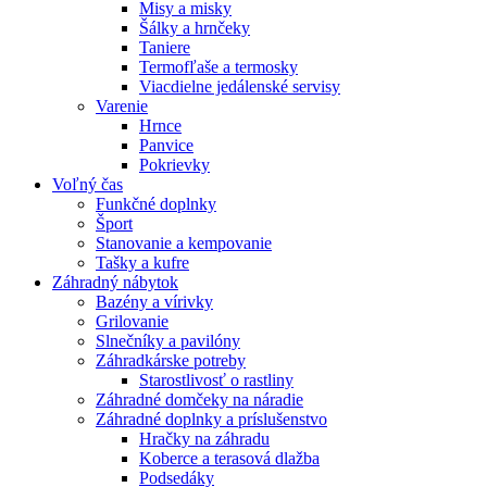
Misy a misky
Šálky a hrnčeky
Taniere
Termofľaše a termosky
Viacdielne jedálenské servisy
Varenie
Hrnce
Panvice
Pokrievky
Voľný čas
Funkčné doplnky
Šport
Stanovanie a kempovanie
Tašky a kufre
Záhradný nábytok
Bazény a vírivky
Grilovanie
Slnečníky a pavilóny
Záhradkárske potreby
Starostlivosť o rastliny
Záhradné domčeky na náradie
Záhradné doplnky a príslušenstvo
Hračky na záhradu
Koberce a terasová dlažba
Podsedáky