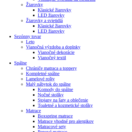
Žiarovky
Klasické žiarovky
LED žiarovky
Žiarovky a svietidlá
Klasické žiarovky
LED žiarovky
Sezónny tovar
Leto
Vianočná výzdoba a doplnky
Vianočné dekorácie
Vianočný textil
Spálne
Chrániče matraca a toppery
Kompletné spálne
Lamelové rošty
Malý nábytok do spálne
Komody do spálne
Nočné stolíky
Stojany na šaty a oblečenie
Toaletné a kozmetické stolíky
Matrace
Boxspring matrace
Matrace vhodné pro alergikov
Matracové sety
Penové matrace