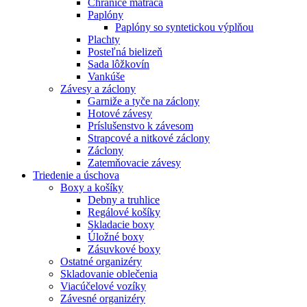
Chrániče matraca
Paplóny
Paplóny so syntetickou výplňou
Plachty
Posteľná bielizeň
Sada lôžkovín
Vankúše
Závesy a záclony
Garniže a tyče na záclony
Hotové závesy
Príslušenstvo k závesom
Strapcové a nitkové záclony
Záclony
Zatemňovacie závesy
Triedenie a úschova
Boxy a košíky
Debny a truhlice
Regálové košíky
Skladacie boxy
Úložné boxy
Zásuvkové boxy
Ostatné organizéry
Skladovanie oblečenia
Viacúčelové vozíky
Závesné organizéry