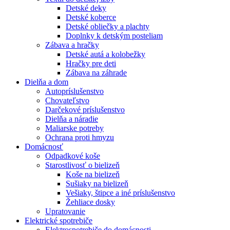
Detské deky
Detské koberce
Detské obliečky a plachty
Doplnky k detským posteliam
Zábava a hračky
Detské autá a kolobežky
Hračky pre deti
Zábava na záhrade
Dielňa a dom
Autopríslušenstvo
Chovateľstvo
Darčekové príslušenstvo
Dielňa a náradie
Maliarske potreby
Ochrana proti hmyzu
Domácnosť
Odpadkové koše
Starostlivosť o bielizeň
Koše na bielizeň
Sušiaky na bielizeň
Vešiaky, štipce a iné príslušenstvo
Žehliace dosky
Upratovanie
Elektrické spotrebiče
Elektrospotrebiče do domácnosti