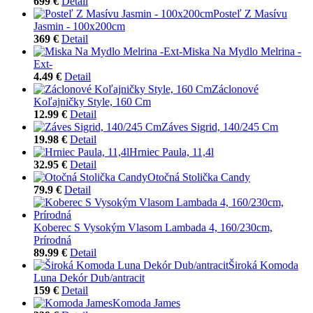
699 €
Detail
Posteľ Z Masívu
Jasmin - 100x200cm
369 €
Detail
Miska Na Mydlo Melrina -
Ext-
4.49 €
Detail
Záclonové
Koľajničky Style, 160 Cm
12.99 €
Detail
Záves Sigrid, 140/245 Cm
19.98 €
Detail
Hrniec Paula, 11,4l
32.95 €
Detail
Otočná Stolička Candy
79.9 €
Detail
Koberec S Vysokým Vlasom Lambada 4, 160/230cm,
Prírodná
89.99 €
Detail
Široká Komoda
Luna Dekór Dub/antracit
159 €
Detail
Komoda James