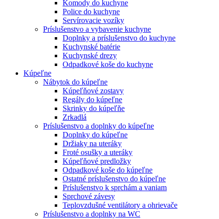
Komody do kuchyne
Police do kuchyne
Servírovacie vozíky
Príslušenstvo a vybavenie kuchyne
Doplnky a príslušenstvo do kuchyne
Kuchynské batérie
Kuchynské drezy
Odpadkové koše do kuchyne
Kúpeľne
Nábytok do kúpeľne
Kúpeľňové zostavy
Regály do kúpeľne
Skrinky do kúpeľňe
Zrkadlá
Príslušenstvo a doplnky do kúpeľne
Doplnky do kúpeľne
Držiaky na uteráky
Froté osušky a uteráky
Kúpeľňové predložky
Odpadkové koše do kúpeľne
Ostatné príslušenstvo do kúpeľne
Príslušenstvo k sprchám a vaniam
Sprchové závesy
Teplovzdušné ventilátory a ohrievače
Príslušenstvo a doplnky na WC