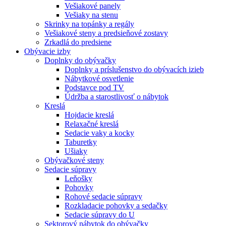
Vešiakové panely
Vešiaky na stenu
Skrinky na topánky a regály
Vešiakové steny a predsieňové zostavy
Zrkadlá do predsiene
Obývacie izby
Doplnky do obývačky
Doplnky a príslušenstvo do obývacích izieb
Nábytkové osvetlenie
Podstavce pod TV
Údržba a starostlivosť o nábytok
Kreslá
Hojdacie kreslá
Relaxačné kreslá
Sedacie vaky a kocky
Taburetky
Ušiaky
Obývačkové steny
Sedacie súpravy
Leňošky
Pohovky
Rohové sedacie súpravy
Rozkladacie pohovky a sedačky
Sedacie súpravy do U
Sektorový nábytok do obývačky