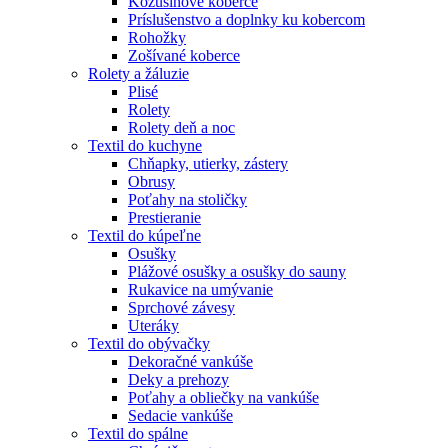
Kožušinové koberce
Príslušenstvo a doplnky ku kobercom
Rohožky
Zošívané koberce
Rolety a žáluzie
Plisé
Rolety
Rolety deň a noc
Textil do kuchyne
Chňapky, utierky, zástery
Obrusy
Poťahy na stoličky
Prestieranie
Textil do kúpeľne
Osušky
Plážové osušky a osušky do sauny
Rukavice na umývanie
Sprchové závesy
Uteráky
Textil do obývačky
Dekoračné vankúše
Deky a prehozy
Poťahy a obliečky na vankúše
Sedacie vankúše
Textil do spálne