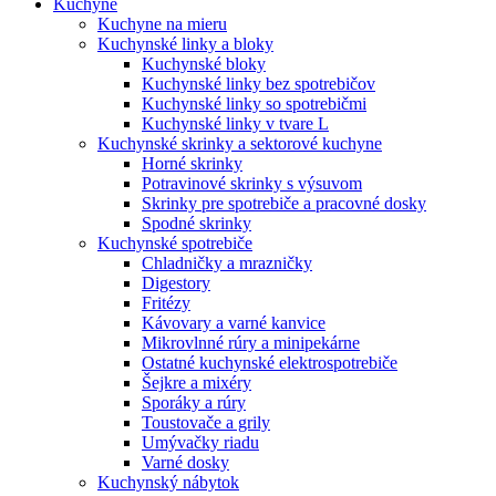
Kuchyne
Kuchyne na mieru
Kuchynské linky a bloky
Kuchynské bloky
Kuchynské linky bez spotrebičov
Kuchynské linky so spotrebičmi
Kuchynské linky v tvare L
Kuchynské skrinky a sektorové kuchyne
Horné skrinky
Potravinové skrinky s výsuvom
Skrinky pre spotrebiče a pracovné dosky
Spodné skrinky
Kuchynské spotrebiče
Chladničky a mrazničky
Digestory
Fritézy
Kávovary a varné kanvice
Mikrovlnné rúry a minipekárne
Ostatné kuchynské elektrospotrebiče
Šejkre a mixéry
Sporáky a rúry
Toustovače a grily
Umývačky riadu
Varné dosky
Kuchynský nábytok