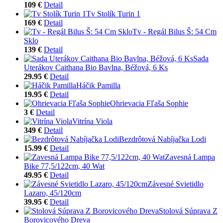
109 €
Detail
Tv Stolík Turin 1
169 €
Detail
Tv - Regál Bilus Š: 54 Cm
Sklo
139 €
Detail
Sada
Uterákov Caithana Bio Bavlna, Béžová, 6 Ks
29.95 €
Detail
Háčik Pamilla
19.95 €
Detail
Ohrievacia Fľaša Sophie
3 €
Detail
Vitrína Viola
349 €
Detail
Bezdrôtová Nabíjačka Lodi
15.99 €
Detail
Zavesná Lampa
Bike 77,5/122cm, 40 Wat
49.95 €
Detail
Závesné Svietidlo
Lazaro, 45/120cm
39.95 €
Detail
Stolová Súprava Z
Borovicového Dreva