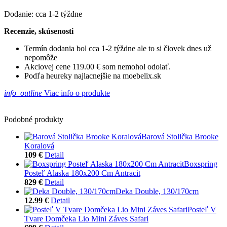
Dodanie: cca 1-2 týždne
Recenzie, skúsenosti
Termín dodania bol cca 1-2 týždne ale to si človek dnes už
nepomôže
Akciovej cene 119.00 € som nemohol odolať.
Podľa heureky najlacnejšie na moebelix.sk
info_outline
Viac info o produkte
Podobné produkty
Barová Stolička Brooke
Koralová
109 €
Detail
Boxspring
Posteľ Alaska 180x200 Cm Antracit
829 €
Detail
Deka Double, 130/170cm
12.99 €
Detail
Posteľ V
Tvare Domčeka Lio Mini Záves Safari