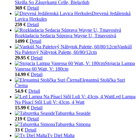
Skriňa So Zásuvkami Celle, Biela/dub
369 €
Detail
Drevená Jedálenská
Lavica Herkules
259 €
Detail
Rozkladacia Sedacia Súprava Wayne U, Tmavosivá
1499 €
Detail
Vankúš
Na Paletový Nábytok Palette, 60/80/12cm
29.95 €
Detail
Stojacia Lampa
Vanessa 60 Watt, V: 180cm
14.99 €
Detail
Elegantná Stolička Suri
Čierna
54.9 €
Detail
Led Lampa
Na Písací Stôl Luli V: 43cm, 4 Watt
15.99 €
Detail
Taburetka Seaside
219 €
Detail
Taburetka Simona
33 €
Detail
Tv Diel Malta