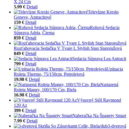
X 24 Cm
5.99 €
Detail
Televízne Kreslo
Geneve, Antracitové
159 €
Detail
Rohová Sedacia
Súprava Adria, Čierna
859 €
Detail
Rozťahovacia Sedačka V Tvare L Stylish Stan Staroružová
849 €
Detail
Sedacia Súprava Lea Antracit
799 €
Detail
Upínacia
Roleta Thermo, 75/150cm, Petrolejová
19.98 €
Detail
Nariasená
Roleta Maggy, 100/170 Cm, Biela
16.98 €
Detail
Výsuvný Stôl Raymond
120 Az
399 €
Detail
Naberačka Na Špagety Smart
7.99 €
Detail
3-dverová