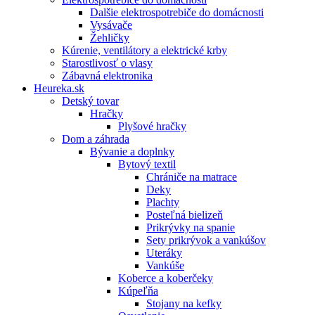
Dalšie elektrospotrebiče do domácnosti
Vysávače
Žehličky
Kúrenie, ventilátory a elektrické krby
Starostlivosť o vlasy
Zábavná elektronika
Heureka.sk
Detský tovar
Hračky
Plyšové hračky
Dom a záhrada
Bývanie a doplnky
Bytový textil
Chrániče na matrace
Deky
Plachty
Posteľná bielizeň
Prikrývky na spanie
Sety prikrývok a vankúšov
Uteráky
Vankúše
Koberce a koberčeky
Kúpeľňa
Stojany na kefky