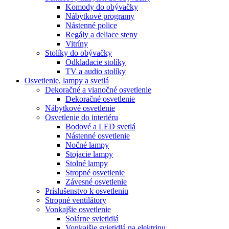
Komody do obývačky
Nábytkové programy
Nástenné police
Regály a deliace steny
Vitríny
Stolíky do obývačky
Odkladacie stolíky
TV a audio stolíky
Osvetlenie, lampy a svetlá
Dekoračné a vianočné osvetlenie
Dekoračné osvetlenie
Nábytkové osvetlenie
Osvetlenie do interiéru
Bodové a LED svetlá
Nástenné osvetlenie
Nočné lampy
Stojacie lampy
Stolné lampy
Stropné osvetlenie
Závesné osvetlenie
Príslušenstvo k osvetleniu
Stropné ventilátory
Vonkajšie osvetlenie
Solárne svietidlá
Vonkajšie svietidlá na elektrinu