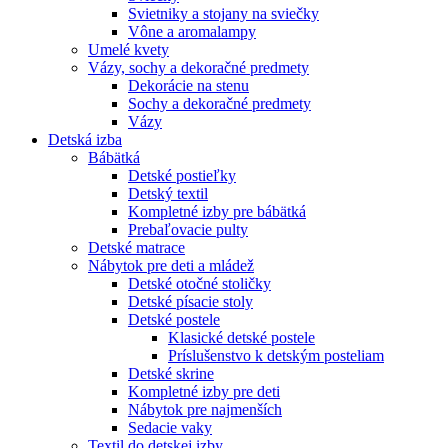
Svietniky a stojany na sviečky
Vône a aromalampy
Umelé kvety
Vázy, sochy a dekoračné predmety
Dekorácie na stenu
Sochy a dekoračné predmety
Vázy
Detská izba
Bábätká
Detské postieľky
Detský textil
Kompletné izby pre bábätká
Prebaľovacie pulty
Detské matrace
Nábytok pre deti a mládež
Detské otočné stoličky
Detské písacie stoly
Detské postele
Klasické detské postele
Príslušenstvo k detským posteliam
Detské skrine
Kompletné izby pre deti
Nábytok pre najmenších
Sedacie vaky
Textil do detskej izby