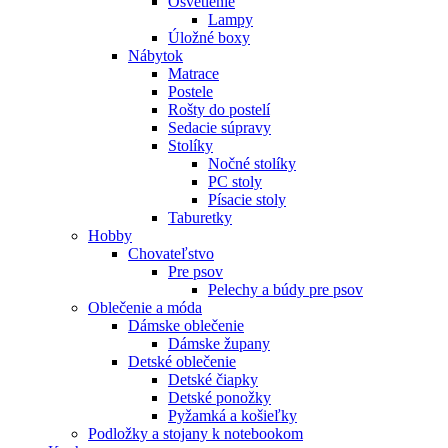
Osvetlenie
Lampy
Úložné boxy
Nábytok
Matrace
Postele
Rošty do postelí
Sedacie súpravy
Stolíky
Nočné stolíky
PC stoly
Písacie stoly
Taburetky
Hobby
Chovateľstvo
Pre psov
Pelechy a búdy pre psov
Oblečenie a móda
Dámske oblečenie
Dámske župany
Detské oblečenie
Detské čiapky
Detské ponožky
Pyžamká a košieľky
Podložky a stojany k notebookom