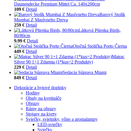
Daunendecke Premium Mittel Ca. 140x200cm
109 €
Detail
Barový Stolík
Mumbai Z Masívneho Dreva
259 €
Detail
Látková Plienka Birds,
80/80cm
9.99 €
Detail
Otočná Stolička Porto Čierna
449 €
Detail
Matrac
Silver 90 1+1 Zdarma (1*kus=2 Produkty)
229 €
Detail
Sedacia Súprava Miami
849 €
Detail
Dekorácie a bytové doplnky
Hodiny
Obaly na kvetináče
Obrazy
Rámy na obrazy
Stojany na kvety
Sviečky, svietniky, vône a aromalampy
LED-sviečky
Sviečky