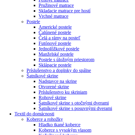
Pružinové matrace
Skladacie matrace pre hostí
Vrchné matrace
Postele
Americké postele
Čalúnené postele
Čelá a rámy na posteľ
Futónové postele
Jednolôžkové postele
Manželské postele
Postele s úložným priestorom
Sklápacie postele
Príslušenstvo a doplnky do spálne
Šatníkové skrine
Nadstavce na skrine
Otvorené skrine
Príslušenstvo ku skriniam
Rohové skrine
Šatníkové skrine s otočnými dverami
Šatníkové skrine s posuvnými dverami
Textil do domácnosti
Koberce a rohožky
Hladko tkané koberce
Koberce s vysokým vlasom