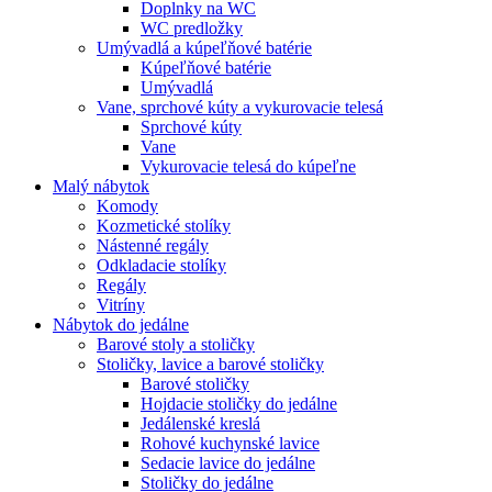
Doplnky na WC
WC predložky
Umývadlá a kúpeľňové batérie
Kúpeľňové batérie
Umývadlá
Vane, sprchové kúty a vykurovacie telesá
Sprchové kúty
Vane
Vykurovacie telesá do kúpeľne
Malý nábytok
Komody
Kozmetické stolíky
Nástenné regály
Odkladacie stolíky
Regály
Vitríny
Nábytok do jedálne
Barové stoly a stoličky
Stoličky, lavice a barové stoličky
Barové stoličky
Hojdacie stoličky do jedálne
Jedálenské kreslá
Rohové kuchynské lavice
Sedacie lavice do jedálne
Stoličky do jedálne