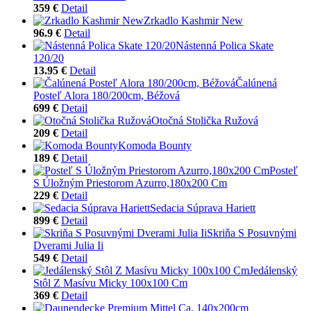
359 €
Detail
Zrkadlo Kashmir New
96.9 €
Detail
Nástenná Polica Skate
120/20
13.95 €
Detail
Čalúnená
Posteľ Alora 180/200cm, Béžová
699 €
Detail
Otočná Stolička Ružová
209 €
Detail
Komoda Bounty
189 €
Detail
Posteľ
S Úložným Priestorom Azurro,180x200 Cm
229 €
Detail
Sedacia Súprava Hariett
899 €
Detail
Skriňa S Posuvnými
Dverami Julia Ii
549 €
Detail
Jedálenský
Stôl Z Masívu Micky 100x100 Cm
369 €
Detail