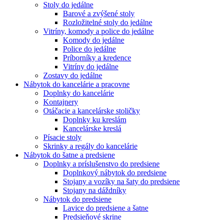
Stoly do jedálne
Barové a zvýšené stoly
Rozložitelné stoly do jedálne
Vitríny, komody a police do jedálne
Komody do jedálne
Police do jedálne
Príborníky a kredence
Vitríny do jedálne
Zostavy do jedálne
Nábytok do kancelárie a pracovne
Doplnky do kancelárie
Kontajnery
Otáčacie a kancelárske stoličky
Doplnky ku kreslám
Kancelárske kreslá
Písacie stoly
Skrinky a regály do kancelárie
Nábytok do šatne a predsiene
Doplnky a príslušenstvo do predsiene
Doplnkový nábytok do predsiene
Stojany a vozíky na šaty do predsiene
Stojany na dáždníky
Nábytok do predsiene
Lavice do predsiene a šatne
Predsieňové skrine