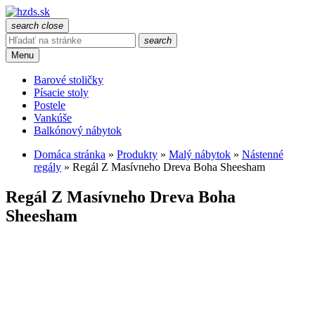
search
close
search
Menu
Barové stoličky
Písacie stoly
Postele
Vankúše
Balkónový nábytok
Domáca stránka
»
Produkty
»
Malý nábytok
»
Nástenné
regály
»
Regál Z Masívneho Dreva Boha Sheesham
Regál Z Masívneho Dreva Boha
Sheesham