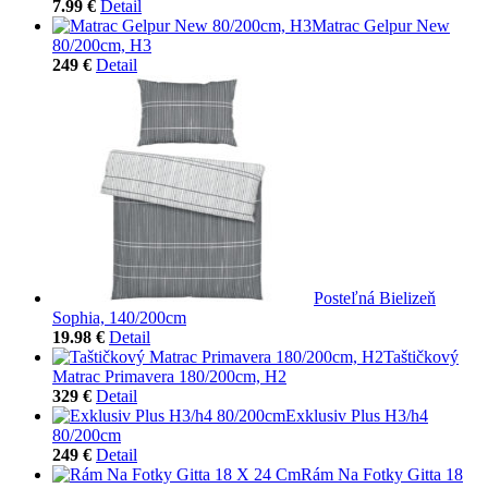
7.99 €
Detail
Matrac Gelpur New
80/200cm, H3
249 €
Detail
Posteľná Bielizeň
Sophia, 140/200cm
19.98 €
Detail
Taštičkový
Matrac Primavera 180/200cm, H2
329 €
Detail
Exklusiv Plus H3/h4
80/200cm
249 €
Detail
Rám Na Fotky Gitta 18