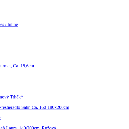
s / Inline
urmet, Ca. 18,6cm
enový Trhák*
Prestieradlo Satin Ca. 160-180x200cm
e
izeň Laura, 140/200cm, Ružová