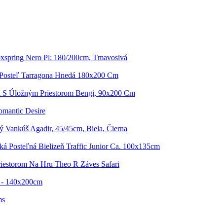
xspring Nero Pl: 180/200cm, Tmavosivá
 Posteľ Tarragona Hnedá 180x200 Cm
 S Úložným Priestorom Bengi, 90x200 Cm
omantic Desire
 Vankúš Agadir, 45/45cm, Biela, Čierna
ká Posteľná Bielizeň Traffic Junior Ca. 100x135cm
riestorom Na Hru Theo R Záves Safari
i - 140x200cm
ms