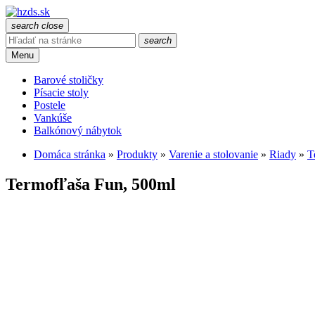
search
close
search
Menu
Barové stoličky
Písacie stoly
Postele
Vankúše
Balkónový nábytok
Domáca stránka
»
Produkty
»
Varenie a stolovanie
»
Riady
»
T
Termofľaša Fun, 500ml