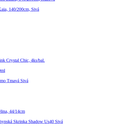
Kaia, 140/200cm, Sivá
k Crystal Chic, 4ks/bal.
0ml
imo Tmavá Sivá
lina, 44/14cm
hynská Skrinka Shadow Us40 Sivá