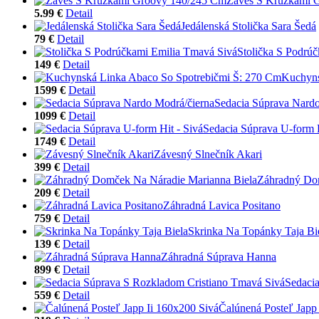
Záves S Krúžkami 
5.99 €
Detail
Jedálenská Stolička Sara Šedá
79 €
Detail
Stolička S Podrú
149 €
Detail
Kuchyns
1599 €
Detail
Sedacia Súprava Nardo
1099 €
Detail
Sedacia Súprava U-form H
1749 €
Detail
Závesný Slnečník Akari
399 €
Detail
Záhradný Dom
209 €
Detail
Záhradná Lavica Positano
759 €
Detail
Skrinka Na Topánky Taja Bi
139 €
Detail
Záhradná Súprava Hanna
899 €
Detail
Sedaci
559 €
Detail
Čalúnená Posteľ Japp