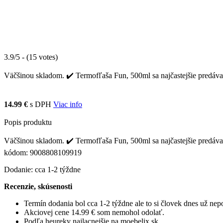
3.9/5 - (15 votes)
Väčšinou skladom. ✔️ Termofľaša Fun, 500ml sa najčastejšie predáva 
14.99 €
s DPH
Viac info
Popis produktu
Väčšinou skladom. ✔️ Termofľaša Fun, 500ml sa najčastejšie predáva 
kódom: 9008808109919
Dodanie: cca 1-2 týždne
Recenzie, skúsenosti
Termín dodania bol cca 1-2 týždne ale to si človek dnes už ne
Akciovej cene 14.99 € som nemohol odolať.
Podľa heureky najlacnejšie na moebelix.sk