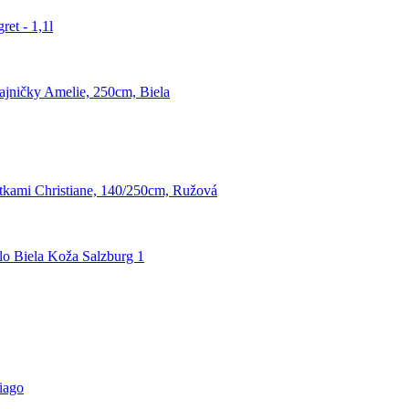
et - 1,1l
jničky Amelie, 250cm, Biela
tkami Christiane, 140/250cm, Ružová
lo Biela Koža Salzburg 1
iago