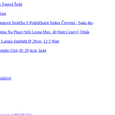
is Tmavá Šedá
Susi
lastová Stolička S Podrúčkami Spiker Červená - Sada 4ks
mpa Na Písací Stôl Leona Max. 40 Watt Cenový Trhák
 Lampa Starlight Ø 29cm, 12,5 Watt
etidlo Ulol, Ø: 29,4cm, Ip44
oružové