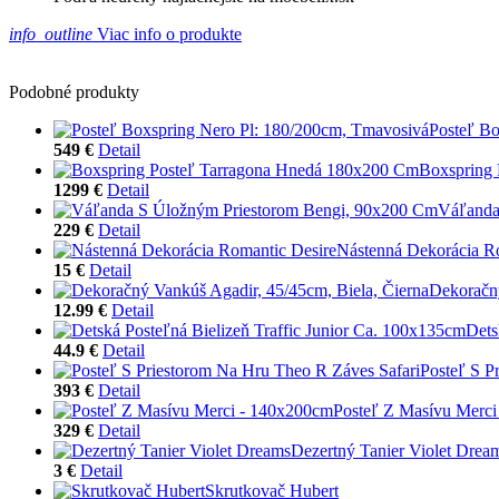
info_outline
Viac info o produkte
Podobné produkty
Posteľ Bo
549 €
Detail
Boxspring
1299 €
Detail
Váľanda
229 €
Detail
Nástenná Dekorácia R
15 €
Detail
Dekoračný
12.99 €
Detail
Dets
44.9 €
Detail
Posteľ S P
393 €
Detail
Posteľ Z Masívu Merc
329 €
Detail
Dezertný Tanier Violet Drea
3 €
Detail
Skrutkovač Hubert