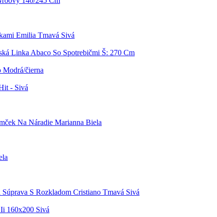
Groovy 140/245 Cm
čkami Emilia Tmavá Sivá
ká Linka Abaco So Spotrebičmi Š: 270 Cm
 Modrá/čierna
it - Sivá
ček Na Náradie Marianna Biela
ela
a Súprava S Rozkladom Cristiano Tmavá Sivá
 Ii 160x200 Sivá