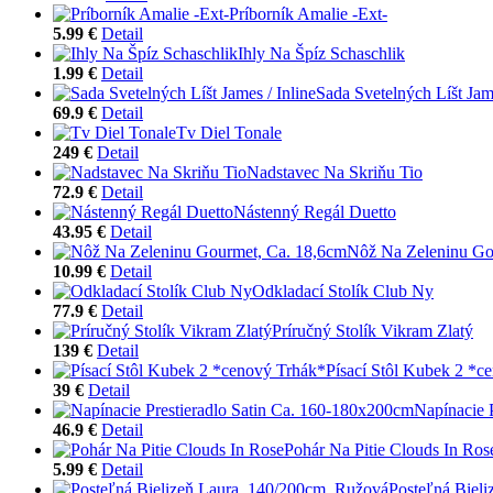
Príborník Amalie -Ext-
5.99 €
Detail
Ihly Na Špíz Schaschlik
1.99 €
Detail
Sada Svetelných Líšt Jame
69.9 €
Detail
Tv Diel Tonale
249 €
Detail
Nadstavec Na Skriňu Tio
72.9 €
Detail
Nástenný Regál Duetto
43.95 €
Detail
Nôž Na Zeleninu Go
10.99 €
Detail
Odkladací Stolík Club Ny
77.9 €
Detail
Príručný Stolík Vikram Zlatý
139 €
Detail
Písací Stôl Kubek 2 *c
39 €
Detail
Napínacie 
46.9 €
Detail
Pohár Na Pitie Clouds In Ros
5.99 €
Detail
Posteľná Biel