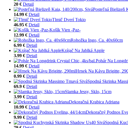
20 €
Detail
Posteľná Bielizeň 
14.99 €
Detail
Tlmič Dverí Tokio
46.95 €
Detail
Košík Vien -Paz-
12.99 €
Detail
Rohožka Ingo, Ca. 40x60cm
6.99 €
Detail
Krájač Na Jablká Apple
3.99 €
Detail
Pohár Na Longdrin
14.99 €
Detail
Hrnek Na Kávu Brigitte, 29
0.99 €
Detail
Spodná Skrinka Mass
69.9 €
Detail
Slamka Jessy, Sklo, 15cm
3.99 €
Detail
Dekoračná Krabica Adriana
10.99 €
Detail
Dekoračný Podnos Eve
9.99 €
Detail
Spodná Kuc
79 €
Detail