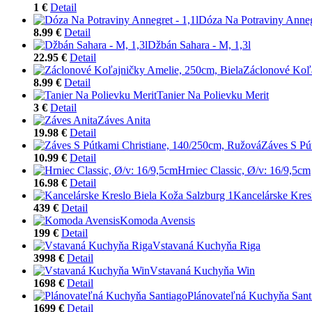
1 €
Detail
Dóza Na Potraviny Annegr
8.99 €
Detail
Džbán Sahara - M, 1,3l
22.95 €
Detail
Záclonové Koľa
8.99 €
Detail
Tanier Na Polievku Merit
3 €
Detail
Záves Anita
19.98 €
Detail
Záves S Pú
10.99 €
Detail
Hrniec Classic, Ø/v: 16/9,5cm
16.98 €
Detail
Kancelárske Kres
439 €
Detail
Komoda Avensis
199 €
Detail
Vstavaná Kuchyňa Riga
3998 €
Detail
Vstavaná Kuchyňa Win
1698 €
Detail
Plánovateľná Kuchyňa Sant
1699 €
Detail