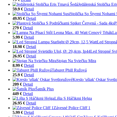
Jedálenská Stolička Er
59.9 €
Detail
Stolička So Štyrmi Nohami 
49.95 €
Detail
P
279 €
Detail
La
5.99 €
Detail
Led Stropná
18.98 €
Detail
Led Stropné Svi
26.95 €
Detail
Stojan Na Sviečku Mira
8.99 €
Detail
Taburet Phill Ružová
25.9 €
Detail
Kreslo 'ušiak' Oskar Svetl
209 €
Detail
Šatník Plus
449 €
Detail
Lišta S Háčikmi Helga
26.95 €
Detail
Závesné Police Cliff 1
5.99 €
Detail